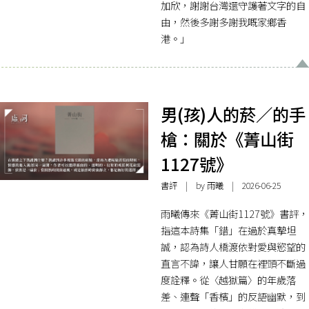
加欣，謝謝台灣還守護著文字的自
由，然後多謝多謝我嘅家鄉香
港。」
男(孩)人的菸／的手
槍：關於《菁山街
1127號》
書評
| by 雨曦 | 2026-06-25
雨曦傳來《菁山街1127號》書評，
指這本詩集「錯」在過於真摯坦
誠，認為詩人橋渡依對愛與慾望的
直言不諱，讓人甘願在裡頭不斷過
度詮釋。從〈越獄篇〉的年歲落
差、連聲「香檳」的反語幽默，到