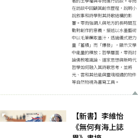
者的王學權與零雨進行訪談。零雨
在訪談中回顧其創作歷程，說明小
說敘事和詩學對其詩歌結構的影
響。零雨強調人與地方的長時間互
動對創作的意義，描述以水墨藝術
中以毛筆蘸取墨汁，透過儀式把力
量「蓄積」而「爆發」，顯示文學
中能量的釋放；哲學層面，零雨討
論佛教唯識論、道家思想與新時代
哲學如何融入其詩歌思考，並將
光、雲和其他能與靈魂相通的物件
等自然物視為書寫工具。
【新書】李維怡
《無何有海上誌
異》書摘