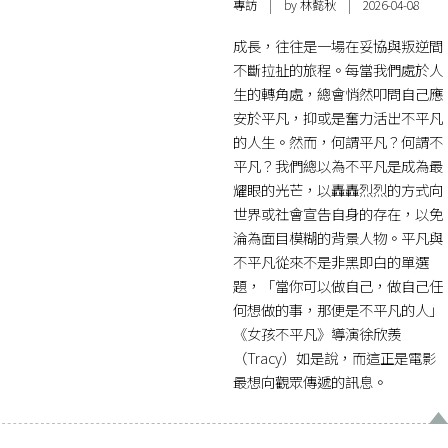
專訪
| by
林懿秋
| 2026-04-08
成長，往往是一場在妥協與叛逆間
不斷拉扯的旅程。每當我們處於人
生的轉角處，總會悄然叩問自己應
安於平凡，抑或是奮力活出不平凡
的人生。然而，何謂平凡？何謂不
平凡？我們總以為不平凡是成為最
耀眼的光芒，以轟轟烈烈的方式向
世界或社會宣告自身的存在，以免
淪為面目模糊的背景人物。平凡與
不平凡從來不是非黑即白的單選
題，「當你可以做自己，做自己任
何想做的事，那便是不平凡的人」
《女孩不平凡》導演徐欣羨
（Tracy）如是說，而這正是電影
最想向觀眾傳遞的訊息。