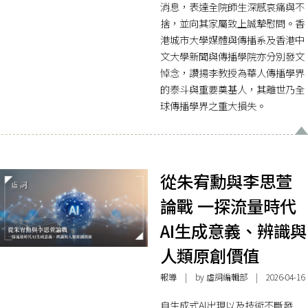
消息，表達全院師生深感哀痛與不
捨，並向其家屬致上誠摯慰問。香
港城市大學媒體與傳播系及香港中
文大學新聞與傳播學院亦分別發文
悼念，讚揚李教授為華人傳播學界
的泰斗與重要奠基人，其離世乃全
球傳播學界之重大損失。
從朱宥勳與李思萱
論戰 一探流量時代
AI生成意義、辨識與
人類原創價值
報導
| by 虛詞編輯部 | 2026-04-16
自生成式AI出現以及技術不斷發