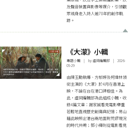
及聲音裝置與影像等媒介，引領觀
眾親身走入詩人逾70年的創作軌
跡。
《大濛》小輯
專題小輯
| by 虛詞編輯部 | 2026-
05-29
由陳玉勳執導、方郁婷及柯煒林領
銜主演的《大濛》於4月在香港上
映，不論在台在港口碑極佳。為
此，虛詞編輯部為此組成小輯，收
錄4篇文章：謝家誠看見電影舉重
若輕地直視歷史創傷與記憶；易山
藉此映照出港台兩地面對荒謬現況
的時代共鳴；鄧小樺則從電影看見