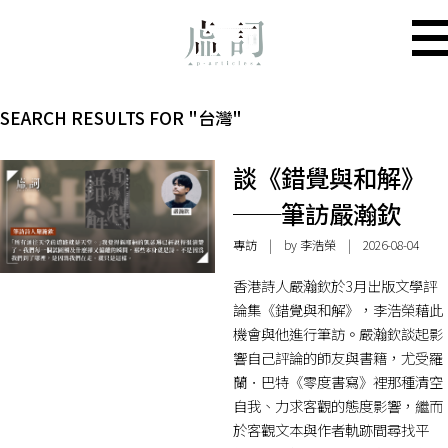
SEARCH RESULTS FOR "台灣"
談《錯覺與和解》
──筆訪嚴瀚欽
專訪
| by 李浩榮 | 2026-08-04
香港詩人嚴瀚欽於3月出版文學評
論集《錯覺與和解》，李浩榮藉此
機會與他進行筆訪。嚴瀚欽談起影
響自己評論的師友與書籍，尤受羅
蘭．巴特《零度書寫》裡那種清空
自我、力求客觀的態度影響，繼而
於客觀文本與作者軌跡間尋找平