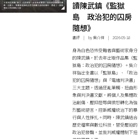
讀陳武鎮《監獄
島 政治犯的囚房
隨想》
書評
| by 吳介祥 | 2026-05-18
身為白色恐怖受難者與藝術家身分
的陳武鎮，於去年出版作品集《監
獄島：政治犯的囚房隨想》。吳介
祥指出全書以「監獄島」、「政治
犯的囚房隨想」與「電繪判決書」
三大主題，透過狂亂筆觸、扭曲形
象與判決書文獻，將個人及集體政
治創傷、壓抑屈辱與憤怒轉化為強
烈藝術語言，控訴威權統治下的暴
行與人性掙扎。同時，陳武鎮結合
歷史檔案與數位科技，替受壓迫的
政治犯發聲，並批判威權體制下扭