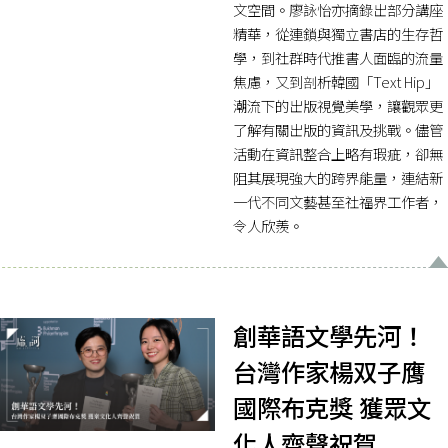
文空間。廖詠怡亦摘錄出部分講座
精華，從連鎖與獨立書店的生存哲
學，到社群時代推書人面臨的流量
焦慮，又到剖析韓國「Text Hip」
潮流下的出版視覺美學，讓觀眾更
了解有關出版的資訊及挑戰。儘管
活動在資訊整合上略有瑕疵，卻無
阻其展現強大的跨界能量，連結新
一代不同文藝甚至社福界工作者，
令人欣羨。
創華語文學先河！
台灣作家楊双子膺
國際布克獎 獲眾文
化人齊聲祝賀