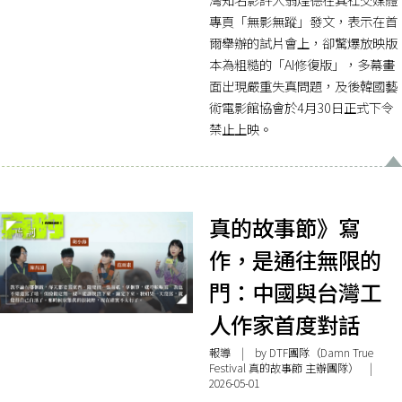
專頁「無影無蹤」發文，表示在首
爾舉辦的試片會上，卻驚爆放映版
本為粗糙的「AI修復版」，多幕畫
面出現嚴重失真問題，及後韓國藝
術電影館協會於4月30日正式下令
禁止上映。
真的故事節》寫
作，是通往無限的
門：中國與台灣工
人作家首度對話
報導
| by DTF團隊（Damn True
Festival 真的故事節 主辦團隊） |
2026-05-01