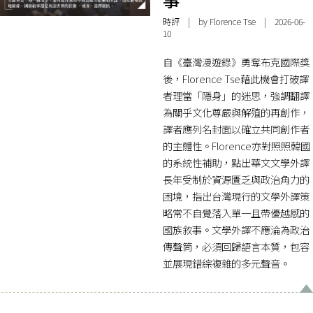
時評
| by Florence Tse | 2026-06-
10
自《臺灣漫遊錄》勇奪布克國際獎
後，Florence Tse藉此機會打破譯
者理當「隱身」的迷思，強調翻譯
為關乎文化尊嚴與解殖的再創作，
譯者應列名封面以確立共同創作者
的主體性。Florence亦對照照韓國
的系統性補助，點出華文文學外譯
長年受制於資源匱乏與政治角力的
困境，指出台灣現行的文學外譯策
略常不自覺落入單一且帶優越感的
國族敘事。文學外譯不應淪為政治
傳聲筒，必須回歸語言本質，包容
並展現錯綜複雜的多元聲音。