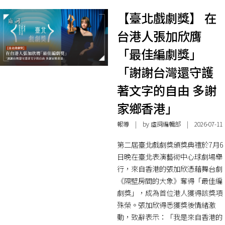
【臺北戲劇獎】 在
台港人張加欣膺
「最佳編劇獎」
「謝謝台灣還守護
著文字的自由 多謝
家鄉香港」
報導
| by 虛詞編輯部 | 2026-07-11
第二屆臺北戲劇獎頒獎典禮於7月6
日晚在臺北表演藝術中心球劇場舉
行，來自香港的張加欣憑藉舞台劇
《隔壁房間的大象》奪得「最佳編
劇獎」，成為首位港人獲得該獎項
殊榮。張加欣得悉獲獎後情緒激
動，致辭表示：「我是來自香港的