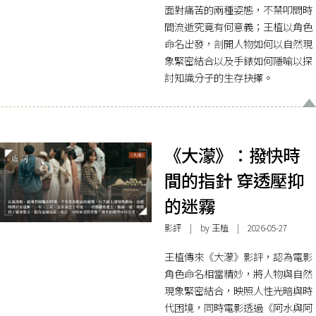
面對痛苦的兩種姿態，不禁叩問時
間流逝究竟有何意義；王植以角色
命名出發，剖開人物如何以自然現
象緊密結合以及手錶如何隱喻以探
討知識分子的生存抉擇。
《大濛》：撥快時
間的指針 穿透壓抑
的迷霧
影評
| by 王植 | 2026-05-27
王植傳來《大濛》影評，認為電影
角色命名相當精妙，將人物與自然
現象緊密結合，映照人性光暗與時
代困境，同時電影透過《阿水與阿