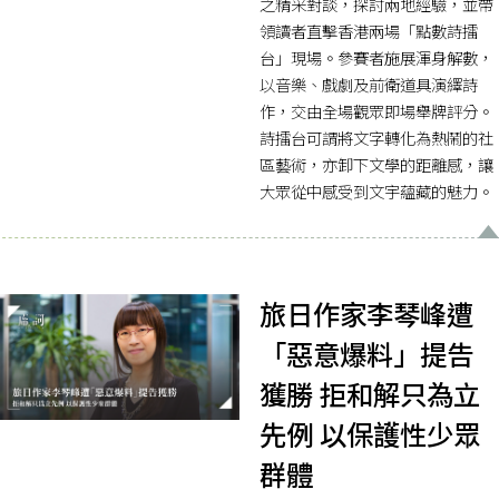
之精采對談，探討兩地經驗，並帶
領讀者直擊香港兩場「點數詩擂
台」現場。參賽者施展渾身解數，
以音樂、戲劇及前衛道具演繹詩
作，交由全場觀眾即場舉牌評分。
詩擂台可謂將文字轉化為熱鬧的社
區藝術，亦卸下文學的距離感，讓
大眾從中感受到文宇蘊藏的魅力。
旅日作家李琴峰遭
「惡意爆料」提告
獲勝 拒和解只為立
先例 以保護性少眾
群體