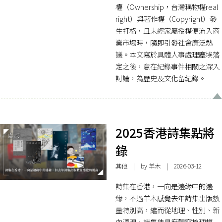
權（Ownership，台灣稱物權real
right）與著作權（Copyright）發
生扞格，且未經家屬授權便流入商
業市場時，隨即引發社會廣泛熱
議。本文寫於具體人事處理塵埃落
定之後，意在紀錄事件相關之深入
討論，為歷史及文化留紀錄。
2025香港詩集點將
錄
其他
| by 羊木 | 2026-03-12
詩集在香港，一向是邊緣中的邊
緣，不過羊木感覺去年詩集出版數
量特別高，繼而從地理、性別、新
血湧現、詩集能見度觀察梳理趨