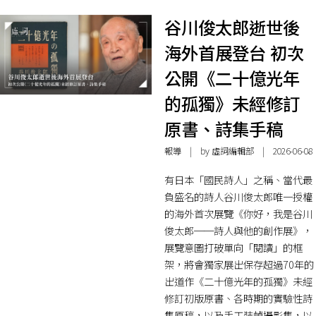
谷川俊太郎逝世後
海外首展登台 初次
公開《二十億光年
的孤獨》未經修訂
原書、詩集手稿
報導
| by 虛詞編輯部 | 2026-06-08
有日本「國民詩人」之稱、當代最
負盛名的詩人谷川俊太郎唯一授權
的海外首次展覽《你好，我是谷川
俊太郎──詩人與他的創作展》，
展覽意圖打破單向「閱讀」的框
架，將會獨家展出保存超過70年的
出道作《二十億光年的孤獨》未經
修訂初版原書、各時期的實驗性詩
集原稿，以及手工裝幀攝影集，以