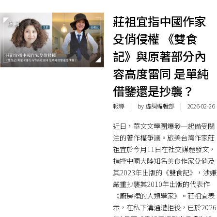
莊祖宜指中國作家
殳俏侵權 《雙食
記》與原著部分內
容高度雷同 是單純
借鑒還是抄襲？
報導
| by 虛詞編輯部 | 2026-02-26
近日，華文文學圈爆發一起備受關
注的著作權爭議。旅美台灣作家莊
祖宜於今月11日在社交媒體發文，
指控中國大陸知名美食作家殳俏及
其2023年出版的《雙食記》，涉嫌
嚴重抄襲其2010年出版的代表作
《廚房裡的人類學家》。莊祖宜表
示，在私下溝通遭拒後，已於2026