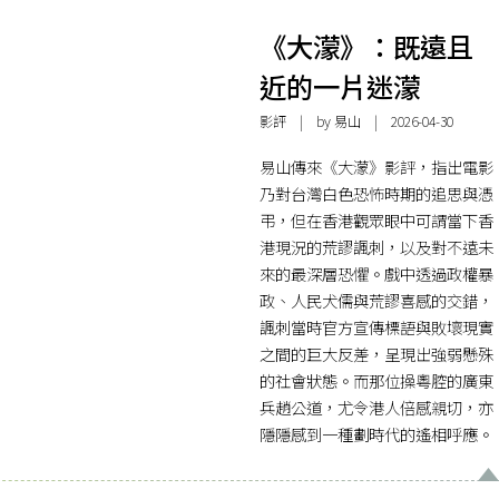
《大濛》：既遠且
近的一片迷濛
影評
| by
易山
| 2026-04-30
易山傳來《大濛》影評，指出電影
乃對台灣白色恐怖時期的追思與憑
弔，但在香港觀眾眼中可謂當下香
港現況的荒謬諷刺，以及對不遠未
來的最深層恐懼。戲中透過政權暴
政、人民犬儒與荒謬喜感的交錯，
諷刺當時官方宣傳標語與敗壞現實
之間的巨大反差，呈現出強弱懸殊
的社會狀態。而那位操粵腔的廣東
兵趙公道，尤令港人倍感親切，亦
隱隱感到一種劃時代的遙相呼應。