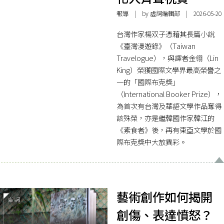
報導
| by 虛詞編輯部 | 2026-05-20
台灣作家楊双子憑藉其長篇小說
《臺灣漫遊錄》（Taiwan
Travelogue），與譯者金翎（Lin
King）榮獲國際文學界最高榮譽之
一的「國際布克獎」
（International Booker Prize），
為首次有台灣及華語文學作品奪得
該殊榮，亦是繼韓國作家韓江的
《素食者》後，再有東亞文學於國
際布克獎中大放異彩。
藝術創作如何揭開
創傷、表達憤怒？