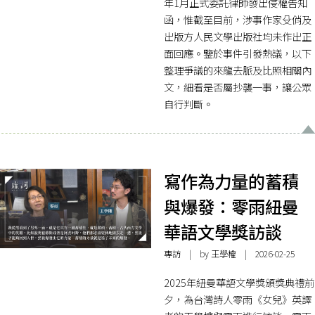
年1月正式委託律師發出侵權告知
函，惟截至目前，涉事作家殳俏及
出版方人民文學出版社均未作出正
面回應。鑒於事件引發熱議，以下
整理爭議的來龍去脈及比照相關內
文，細看是否屬抄襲一事，讓公眾
自行判斷。
寫作為力量的蓄積
與爆發：零雨紐曼
華語文學獎訪談
專訪
| by 王學權 | 2026-02-25
2025年紐曼華語文學獎頒獎典禮前
夕，為台灣詩人零雨《女兒》英譯