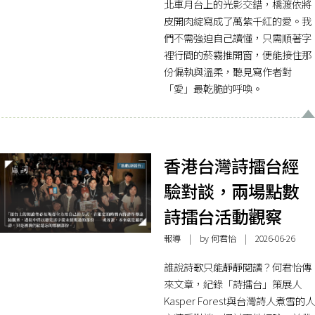
北車月台上的光影交錯，橋渡依將
皮開肉綻寫成了萬紫千紅的愛。我
們不需強迫自己讀懂，只需順著字
裡行間的菸霧推開窗，便能接住那
份偏執與溫柔，聽見寫作者對
「愛」最乾脆的呼喚。
香港台灣詩擂台經
驗對談，兩場點數
詩擂台活動觀察
報導
| by 何君怡 | 2026-06-26
誰說詩歌只能靜靜閱讀？何君怡傳
來文章，紀錄「詩擂台」策展人
Kasper Forest與台灣詩人煮雪的人