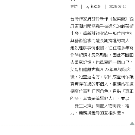
專訪
| by 蔣亞妮 | 2026-07-13
台灣作家周芬伶新作《鹹菜街》從
屏東潮州那條幾乎被遺忘的鹹菜街
出發，重新凝視家族中那位因性別
與藝術追求而遭長期掩埋的親人。
她說理解事情很慢，往往隔多年寫
作時記憶才忽然鬆動，因此不斷回
去重寫記憶，也重寫同一個自己。
父母相繼離世與2023年車禍臥床
後，她重返南方，以四成虛構保護
真實存在過的那個人，拒絕站在道
德高位審判任何角色，直指「真正
的惡，其實是羞辱他人」，並以
「雙生火焰」刻畫人物間愛、權
力、義務與羞辱的互相糾纏。