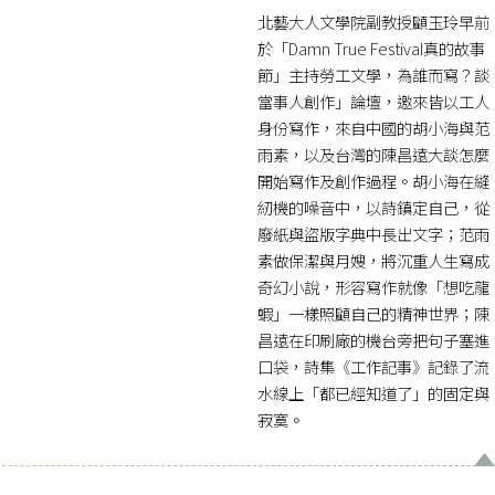
北藝大人文學院副教授顧玉玲早前
於「Damn True Festival真的故事
節」主持勞工文學，為誰而寫？談
當事人創作」論壇，邀來皆以工人
身份寫作，來自中國的胡小海與范
雨素，以及台灣的陳昌遠大談怎麼
開始寫作及創作過程。胡小海在縫
紉機的噪音中，以詩鎮定自己，從
廢紙與盜版字典中長出文字；范雨
素做保潔與月嫂，將沉重人生寫成
奇幻小說，形容寫作就像「想吃龍
蝦」一樣照顧自己的精神世界；陳
昌遠在印刷廠的機台旁把句子塞進
口袋，詩集《工作記事》記錄了流
水線上「都已經知道了」的固定與
寂寞。