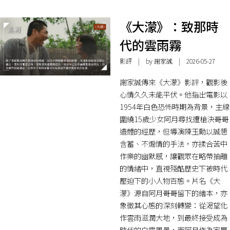
《大濛》：致那時
代的雲雨霧
影評
| by 謝家誠 | 2026-05-27
謝家誠傳來《大濛》影評，觀影後
心情久久未能平伏。他指出電影以
1954年白色恐怖時期為背景，主線
圍繞15歲少女阿月尋找遭槍決哥哥
遺體的經歷，但導演陳玉勳以誠懇
含蓄、不煽情的手法，亦揉合苦中
作樂的幽默感，讓觀眾在略帶抽離
的情緒中，直視殘酷歷史下被時代
壓迫下的小人物百態。片名《大
濛》源自阿月哥哥留下的繪本，亦
象徵其心態的深刻轉變：從渴望化
作雲雨滋潤大地，到最終接受成為
時代的白霧風景，而阿月作為家屬