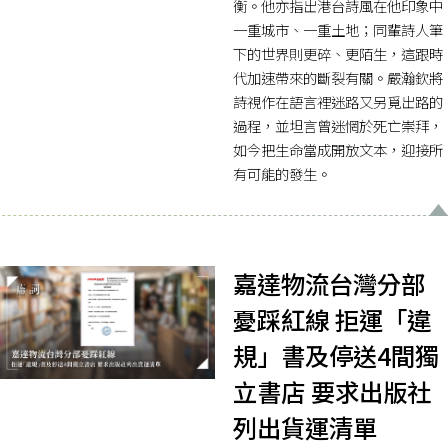
衡。他亦指出港台詩風在他印象中
一重城市、一重土地；同輩詩人筆
下的世界則更碎、更陌生，這跟時
代加速帶來的斷裂有關。嚴瀚欽將
詩視作在語言裡迷路又另覓出路的
過程，並坦言曾迷惘於死亡崇拜，
如今把生命當成開放文本，迎接所
有可能的發生。
嘉達物流台灣分部
憂踩紅線 拒運「違
規」書及停送4間獨
立書店 要求出版社
列出貨運清單