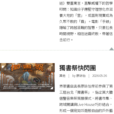
迷》雙重寓言，直擊威權下的哲學
叩問：知識份子應堅守理想化作滋
養大地的「雲」，或面對現實成為
久聚不散的「霧」。電影「手錶」
隱喻了跨越苦難的智慧，只要拉長
時間視野，相信迷霧終散，帶著信
念前行。
獨書祭快閃團
其他
| by 廖詠怡 | 2026-05-26
界限書店店長廖詠怡早前參與了第
三屆台北「獨書祭」，指出其大膽
借鑒音樂祭策展模式，將書市集、
跨域開講與Live House巧妙結合，
形成一個宛如郊遊般自由的戶外藝