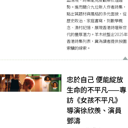
勢。進而簡介九位新人作者詩集，
點出其題材與風格的多元面貌，從
歷史政治、家庭書寫，到數學概
念、漁村記憶，展現香港詩壇新世
代的豐厚潛力。羊木統整出2025年
香港詩集列表，冀為讀者提供按圖
索驥的線索。
忠於自己 便能綻放
生命的不平凡——專
訪《女孩不平凡》
導演徐欣羨、演員
鄧濤