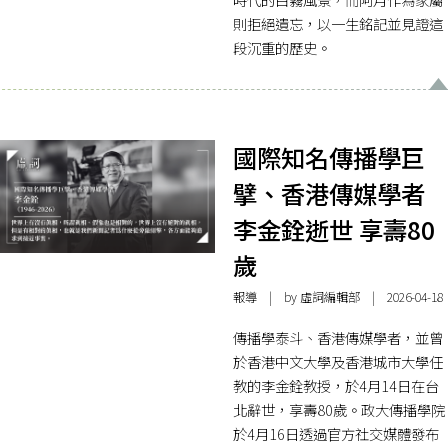
則拒絕遺忘，以一生銘記並見證這
段沉重的歷史。
國際知名傳播學巨
擘、香港傳媒學者
李金銓逝世 享壽80
歲
報導
| by 虛詞編輯部 | 2026-04-18
傳播學泰斗、香港傳媒學者，並曾
於香港中文大學及香港城市大學任
教的李金銓教授，於4月14日在台
北辭世，享壽80歲。政大傳播學院
於4月16日透過官方社交媒體發布