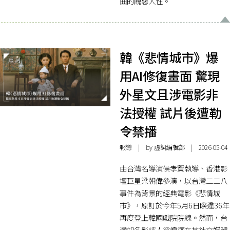
曲的醜惡人性。
韓《悲情城市》爆
用AI修復畫面 驚現
外星文且涉電影非
法授權 試片後遭勒
令禁播
報導
| by 虛詞編輯部 | 2026-05-04
由台灣名導演侯孝賢執導、香港影
壇巨星梁朝偉參演，以台灣二二八
事件為背景的經典電影《悲情城
市》，原訂於今年5月6日睽違36年
再度登上韓國戲院院線。然而，台
灣知名影評人翁煌德在其社交媒體