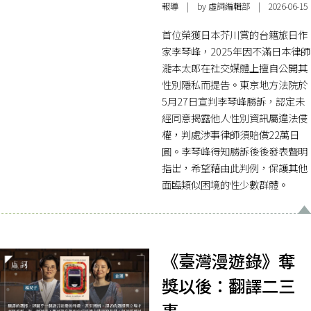
報導
| by 虛詞編輯部 | 2026-06-15
首位榮獲日本芥川賞的台籍旅日作
家李琴峰，2025年因不滿日本律師
瀧本太郎在社交媒體上擅自公開其
性別隱私而提告。東京地方法院於
5月27日宣判李琴峰勝訴，認定未
經同意揭露他人性別資訊屬違法侵
權，判處涉事律師須賠償22萬日
圓。李琴峰得知勝訴後後發表聲明
指出，希望藉由此判例，保護其他
面臨類似困境的性少數群體。
《臺灣漫遊錄》奪
獎以後：翻譯二三
事