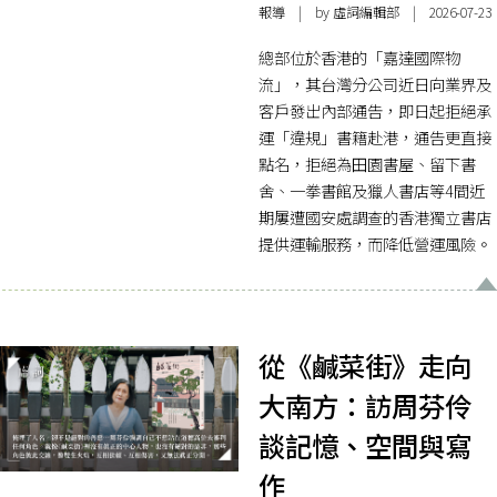
報導
| by 虛詞編輯部 | 2026-07-23
總部位於香港的「嘉達國際物
流」，其台灣分公司近日向業界及
客戶發出內部通告，即日起拒絕承
運「違規」書籍赴港，通告更直接
點名，拒絕為田園書屋、留下書
舍、一拳書館及獵人書店等4間近
期屢遭國安處調查的香港獨立書店
提供運輸服務，而降低營運風險。
從《鹹菜街》走向
大南方：訪周芬伶
談記憶、空間與寫
作