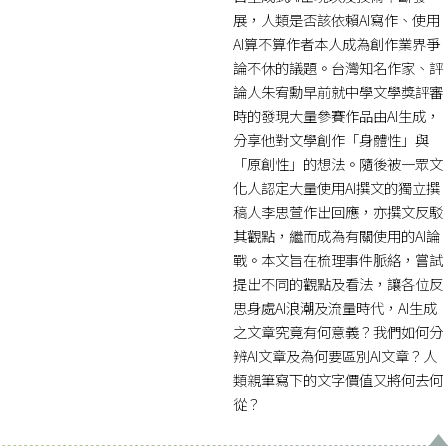
展，人類是否該依賴AI寫作、使用
AI算不算作者本人成為創作業界爭
論不休的議題。台灣知名作家、評
論人朱宥勳早前就中學文學獎評審
時的發現大量參賽作品由AI生成，
分享他對文學創作「身體性」與
「原創性」的想法。隨後被一眾文
化人認定大量使用AI撰文的獨立撰
稿人李思萱作出回應，亦撰文反駁
其觀點，繼而成為有關使用的AI論
戰。本文旨在梳理事件脈絡，嘗試
提出不同的觀點及看法，讓各位反
思身處AI浪潮及流量時代，AI生成
之文章究竟有何意義？我們如何分
辨AI文章及為何要區別AI文章？人
類親筆寫下的文字價值又將何去何
從？