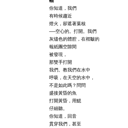
軸
你知道，我們
有時候趨近
燈火，卻遮著葉核
──空心的。打開。我們
灰燼色的體腔，在褶皺的
報紙團空隙間
被發現，
那雙手打開
我們。教我們在水中
呼吸，在天空的水中，
不是如此嗎？問問
盛接黃昏的魚
打開黃昏，用鰓
仔細聽。
你知道，回音
貫穿我們，甚至