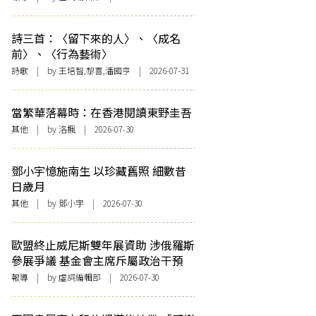
詩三首：〈留下來的人〉、〈成名
前〉、〈行為藝術〉
詩歌
| by 王培智,黎喜,潘國亨 | 2026-07-31
當繁華落幕時：在香港閱讀東野圭吾
其他
| by
洛楓
| 2026-07-30
鄧小宇憶施南生 以珍藏舊照 細數昔
日歲月
其他
| by 鄧小宇 | 2026-07-30
歐盟終止威尼斯雙年展資助 涉俄羅斯
參展爭議 基金會主席斥屬政治干預
報導
| by 虛詞編輯部 | 2026-07-30