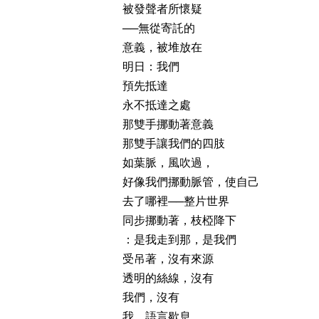
被發聲者所懷疑
──無從寄託的
意義，被堆放在
明日：我們
預先抵達
永不抵達之處
那雙手挪動著意義
那雙手讓我們的四肢
如葉脈，風吹過，
好像我們挪動脈管，使自己
去了哪裡──整片世界
同步挪動著，枝椏降下
：是我走到那，是我們
受吊著，沒有來源
透明的絲線，沒有
我們，沒有
我。語言歇息