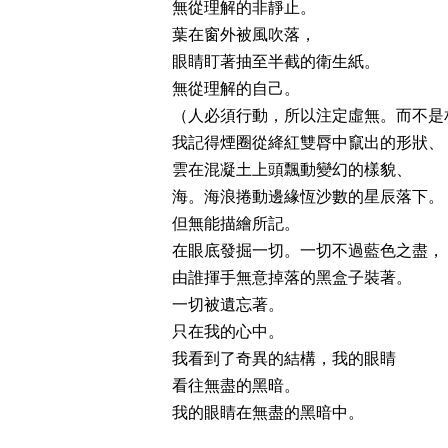
無從理解的非靜止。
葉在窗外被風吹落，
眼睛盯著抽至半截的衛生紙。
無從理解的自己。
（人必須行動，所以注定虛無。而不是
我記得煙圈從絳紅雙脣中竄出的形狀、
雲在混凝土上頭飄動變幻的樣貌、
海。海浪捲動邊緣恆沙數的星辰落下。
但無能描繪所記。
在眼底發掘一切。一切不過藍色之盡，
由誰揮手無意掉落的黑盒子裝著。
一切被遺忘著。
只在我的心中。
我看到了奇異的結構，我的眼睛
看往無盡的黑暗。
我的眼睛在無盡的黑暗中。