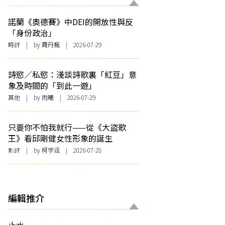
諾蘭《奧德賽》中DEI的開放性與反
「身份政治」
時評
| by
周丹楓
| 2026-07-29
詩慾／私慾：淺談詩歌裏「紅豆」意
象及時間的「到此一遊」
其他
| by 雨曦 | 2026-07-29
只要你不怕我就行——從《大盜歌
王》看邱剛健女性形象的誕生
影評
| by 柯宇涵 | 2026-07-28
編輯推介