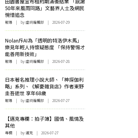
田園書屋宣布租約期滿後結業 「感謝
50年來風雨同路」文藝界人士及網民
惋惜追念
報導
| by 虛詞編輯部 | 2026-07-29
Nolan斥AI為「透明的特洛伊木馬」
樂見年輕人持懷疑態度 「保持警惕才
能善用新技術」
報導
| by 虛詞編輯部 | 2026-07-28
日本著名推理小說大師、「神探伽利
略」系列、《解憂雜貨店》作者東野
圭吾逝世 享年68歲
報導
| by 虛詞編輯部 | 2026-07-27
【邁克專欄：拍子簿】國情、風情及
其他
專欄
| by
邁克
| 2026-07-27