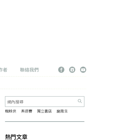
作者
聯絡我們
蜘蛛俠
奧德賽
獨立書店
施南生
熱門文章