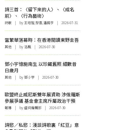
詩三首：〈留下來的人〉、〈成名
前〉、〈行為藝術〉
詩歌
| by 王培智,黎喜,潘國亨 | 2026-07-31
當繁華落幕時：在香港閱讀東野圭吾
其他
| by
洛楓
| 2026-07-30
鄧小宇憶施南生 以珍藏舊照 細數昔
日歲月
其他
| by 鄧小宇 | 2026-07-30
歐盟終止威尼斯雙年展資助 涉俄羅斯
參展爭議 基金會主席斥屬政治干預
報導
| by 虛詞編輯部 | 2026-07-30
詩慾／私慾：淺談詩歌裏「紅豆」意