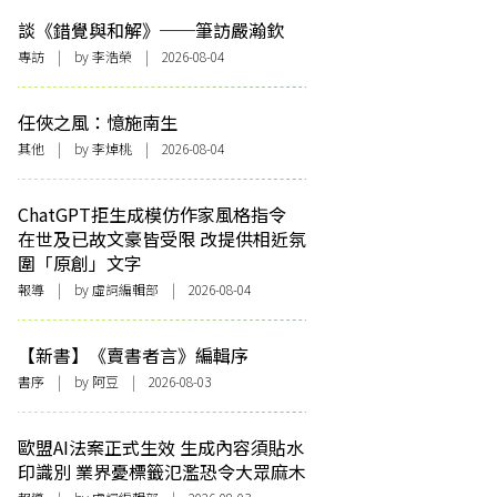
談《錯覺與和解》──筆訪嚴瀚欽
專訪
| by 李浩榮 | 2026-08-04
任俠之風：憶施南生
其他
| by 李焯桃 | 2026-08-04
ChatGPT拒生成模仿作家風格指令
在世及已故文豪皆受限 改提供相近氛
圍「原創」文字
報導
| by 虛詞編輯部 | 2026-08-04
【新書】《賣書者言》編輯序
書序
| by 阿豆 | 2026-08-03
歐盟AI法案正式生效 生成內容須貼水
印識別 業界憂標籤氾濫恐令大眾麻木