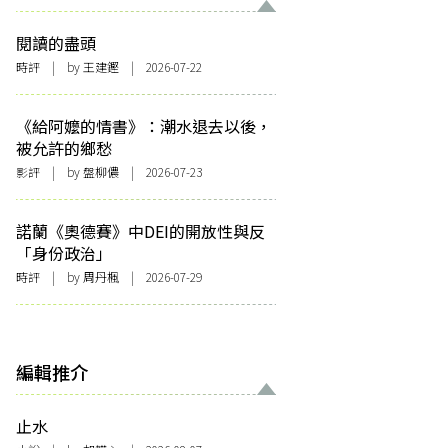
閱讀的盡頭
時評
| by 王建鏗 | 2026-07-22
《給阿嬤的情書》：潮水退去以後，
被允許的鄉愁
影評
| by 盤柳儂 | 2026-07-23
諾蘭《奧德賽》中DEI的開放性與反
「身份政治」
時評
| by
周丹楓
| 2026-07-29
編輯推介
止水