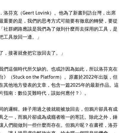
芬克（Geert Lovink）。他為了新書到訪台灣，出席
最重要的是，我們的思考方式可能要有徹底的轉變，要從
「社群網路應該是我們為了做到什麼而去採用的工具，是
把工具放回一邊。」
了，接著就會把它放回去了。」
我們這個時代所欠缺的。也或許因為如此，所以洛芬克在
台》（
Stuck on the Platform
）。原書於2022年出版，但
在其他地方發表的文章，包含一篇2025年的最新作品。這
片指南：數位災難時代，該如何應付？〉。
同的邏輯。錘子用過之後就能被放回去，但鴉片卻具有成
具之一，而鴉片卻成為成癮者唯一的寄託。除此之外，錘
讓人們能做到一些什麼而存在。但鴉片呢？在書裡，洛芬