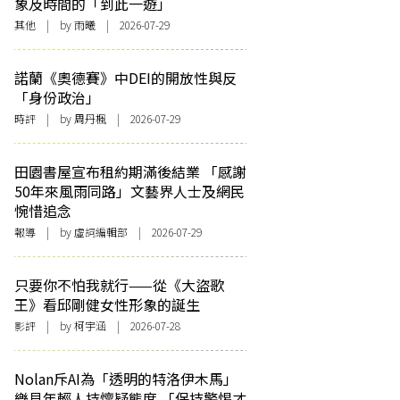
象及時間的「到此一遊」
其他
| by 雨曦 | 2026-07-29
諾蘭《奧德賽》中DEI的開放性與反
「身份政治」
時評
| by
周丹楓
| 2026-07-29
田園書屋宣布租約期滿後結業 「感謝
50年來風雨同路」文藝界人士及網民
惋惜追念
報導
| by 虛詞編輯部 | 2026-07-29
只要你不怕我就行——從《大盜歌
王》看邱剛健女性形象的誕生
影評
| by 柯宇涵 | 2026-07-28
Nolan斥AI為「透明的特洛伊木馬」
樂見年輕人持懷疑態度 「保持警惕才