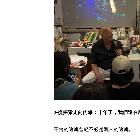
➤從探索走向內爆：十年了，我們還在
平台的邏輯曾經不必是鴉片的邏輯。