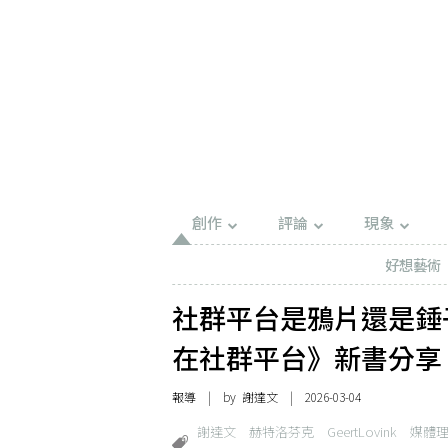
創作
評論
現象
好想藝術
社群平台是鴉片還是錘
在社群平台》新書分享
報導
| by 謝達文 | 2026-03-04
謝達文
赫特洛芬克
GeertLovink
媒體