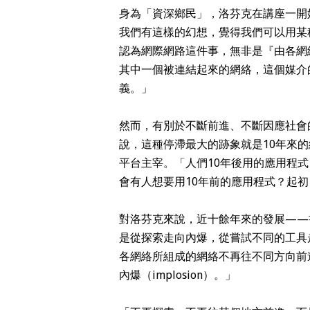
身為「資深鄉民」，洛芬克在講座一開
我們有這樣的幻想，覺得我們可以用某
認為網際網路這件事，無非是『由各網絡所組成
其中一個被連結起來的網絡，這個媒介
義。」
然而，有別於不斷前進、不斷因應社會
說，這種停滯最大的跡象就是10年來
平台主宰。「人們10年後用的應用程
會有人想要用10年前的應用程式？起
對洛芬克來說，近十餘年來的發展——
是從探索走向內爆，從嘗試不同的工具
各網絡所組成的網絡不再往不同方向前進，
內爆（implosion）。」