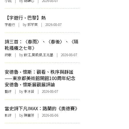
小說
| by 胡韡心 | 2026-08-07
【字遊行·巴黎】熱
字遊行
| by 郭芊葉 | 2026-08-07
詩三首：〈春雨〉、〈春後〉、〈隔
靴搔癢之七年〉
詩歌
| by 飲江,莫凱傑,王兆基 | 2026-08-07
安德魯·懷斯：觀看、秩序與靜謐
——東京都美術館開館100周年紀念
安德魯·懷斯展觀展評論
藝評
| by 李冰苔 | 2026-08-07
當史詩下凡IMAX：路蘭的《奧德賽》
影評
| by 陳麗芬 | 2026-08-06