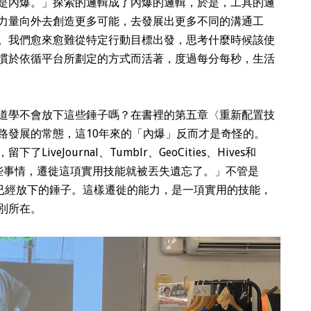
是內爆。」探索的邏輯成了內爆的邏輯，於是，工具的邏
力量向外去創造更多可能，去發展出更多不同的溝通工
。我們愈來愈難從特定行動目標出發，思考什麼時候該使
慣於依循平台所劃定的方式而活著，度過每分每秒，生活
道學不會放下這些錘子嗎？在書裡的第五章〈重新配置技
路發展的常態，這10年來的「內爆」反而才是奇怪的。
veJournal、Tumblr、GeoCities、Hives和
了一些事情，遷徙這項實用技能就被丟失遺忘了。」不管是
非都是人們已經放下的錘子。這樣遷徙的能力，是一項實用的技能，
別所在。