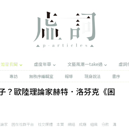
如是我聞
虛度年華
文藝風潮一take過
虛詞
專訪
無秩序編輯室
報導
現身說法
書序
子？歐陸理論家赫特．洛芬克《困
理論家
困在社群平台
社交媒體
本質
網絡
成癮
組織
分散
溝