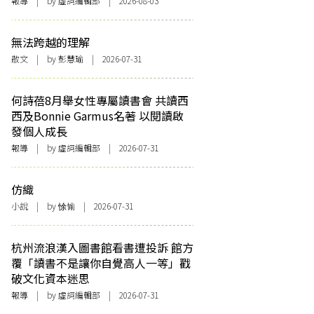
報導
| by 虛詞編輯部 | 2026-08-03
無法跨越的理解
散文
| by 彭慧瑜 | 2026-07-31
何詩蓓8月舉女性專屬讀書會 共讀西
西及Bonnie Garmus名著 以閱讀啟
發個人成長
報導
| by 虛詞編輯部 | 2026-07-31
仿織
小說
| by 悇愉 | 2026-07-31
杭州流浪漢入圖書館看書遭投訴 館方
覆「讀書不是讓你自覺高人一等」戳
破文化資本迷思
報導
| by 虛詞編輯部 | 2026-07-31