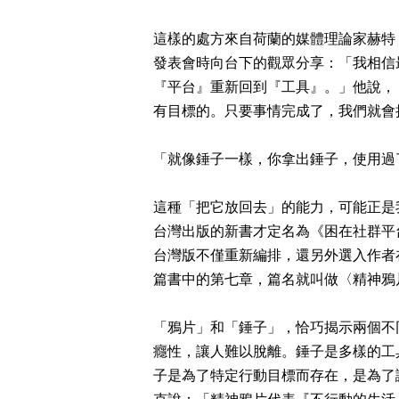
這樣的處方來自荷蘭的媒體理論家赫特．洛
發表會時向台下的觀眾分享：「我相信
『平台』重新回到『工具』。」他說，
有目標的。只要事情完成了，我們就會
「就像錘子一樣，你拿出錘子，使用過
這種「把它放回去」的能力，可能正是
台灣出版的新書才定名為《困在社群平
台灣版不僅重新編排，還另外選入作者
篇書中的第七章，篇名就叫做〈精神鴉
「鴉片」和「錘子」，恰巧揭示兩個不
癮性，讓人難以脫離。錘子是多樣的工
子是為了特定行動目標而存在，是為了