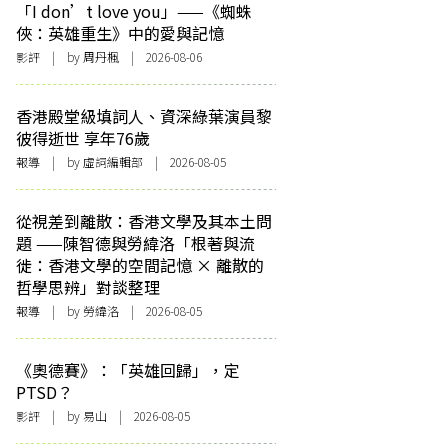
「I don’t love you」——《蜘蛛
俠：英雄重生》中的愛與記憶
影評
| by
周丹楓
| 2026-08-06
香港殿堂級填詞人、資深綠葉演員黎
彼得逝世 享年76歲
報導
| by 虛詞編輯部 | 2026-08-05
從視差到離散：香港文學及其本土問
題 ——陳智德與勞緯洛「根著與流
徙：香港文學的空間記憶 × 離散的
哲學思辨」對談整理
報導
| by 勞緯洛 | 2026-08-05
《奧德賽》：「英雄回歸」，定
PTSD？
影評
| by 易山 | 2026-08-05