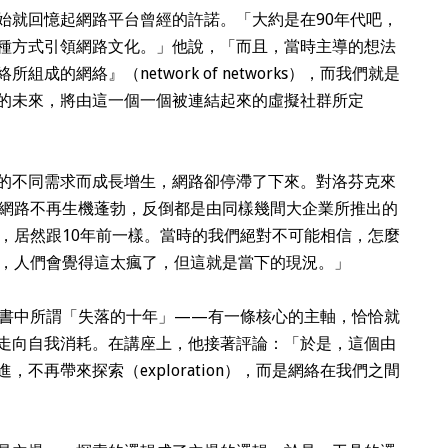
始就回憶起網路平台曾經的許諾。「大約是在90年代吧，
種方式引領網路文化。」他說，「而且，當時主導的想法
的網絡』（network of networks），而我們就是
的未來，將由這一個一個被連結起來的虛擬社群所定
的不同需求而成長增生，網路卻停滯了下來。對洛芬克來
的網路不再生機蓬勃，反倒都是由同樣幾間大企業所推出的
式，居然跟10年前一樣。當時的我們絕對不可能相信，怎麼
初，人們會覺得這太瘋了，但這就是當下的現況。」
書中所謂「失落的十年」——有一條核心的主軸，恰恰就
走向自我消耗。在講座上，他接著評論：「於是，這個由
不再帶來探索（exploration），而是網絡在我們之間