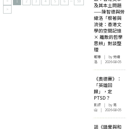
<
1
2
3
4
5
6
59
及其本土問題
>
——陳智德與勞
緯洛「根著與
流徙：香港文
學的空間記憶
× 離散的哲學
思辨」對談整
理
報導
| by 勞緯
洛 | 2026-08-05
《奧德賽》：
「英雄回
歸」，定
PTSD？
影評
| by 易
山 | 2026-08-05
談《錯覺與和