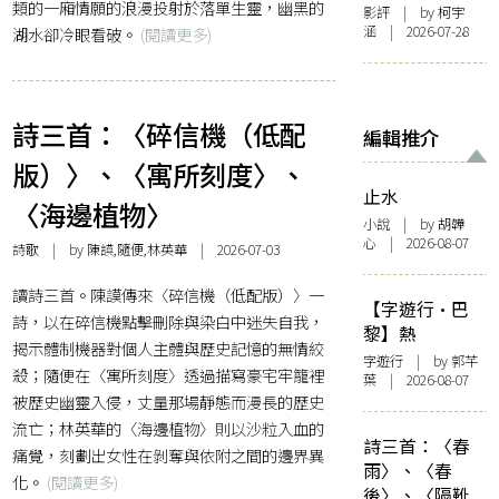
類的一廂情願的浪漫投射於落單生靈，幽黑的
影評
| by 柯宇
涵 | 2026-07-28
湖水卻冷眼看破。
(閱讀更多)
詩三首：〈碎信機（低配
編輯推介
版）〉、〈寓所刻度〉、
止水
〈海邊植物〉
小說
| by 胡韡
心 | 2026-08-07
詩歌
| by 陳謨,隨便,林英華 | 2026-07-03
讀詩三首。陳謨傳來〈碎信機（低配版）〉一
【字遊行·巴
詩，以在碎信機點擊刪除與染白中迷失自我，
黎】熱
揭示體制機器對個人主體與歷史記憶的無情絞
字遊行
| by 郭芊
殺；隨便在〈寓所刻度〉透過描寫豪宅牢籠裡
葉 | 2026-08-07
被歷史幽靈入侵，丈量那場靜態而漫長的歷史
流亡；林英華的〈海邊植物〉則以沙粒入血的
詩三首：〈春
痛覺，刻劃出女性在剝奪與依附之間的邊界異
雨〉、〈春
化。
(閱讀更多)
後〉、〈隔靴