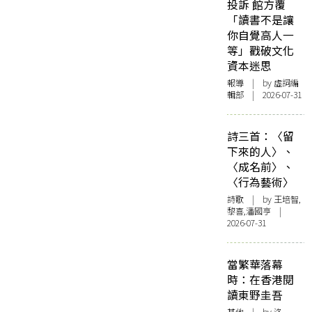
投訴 館方覆
「讀書不是讓
你自覺高人一
等」戳破文化
資本迷思
報導
| by 虛詞編
輯部 | 2026-07-31
詩三首：〈留
下來的人〉、
〈成名前〉、
〈行為藝術〉
詩歌
| by 王培智,
黎喜,潘國亨 |
2026-07-31
當繁華落幕
時：在香港閱
讀東野圭吾