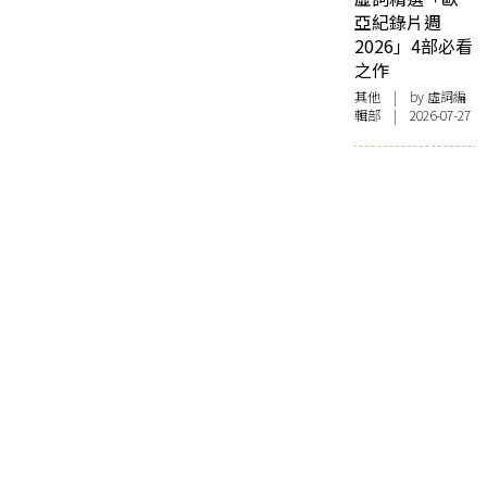
亞紀錄片週
2026」4部必看
之作
其他
| by 虛詞編
輯部 | 2026-07-27