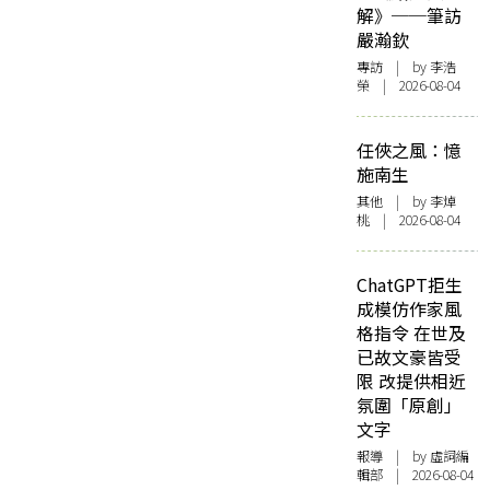
解》──筆訪
嚴瀚欽
專訪
| by 李浩
榮 | 2026-08-04
任俠之風：憶
施南生
其他
| by 李焯
桃 | 2026-08-04
ChatGPT拒生
成模仿作家風
格指令 在世及
已故文豪皆受
限 改提供相近
氛圍「原創」
文字
報導
| by 虛詞編
輯部 | 2026-08-04