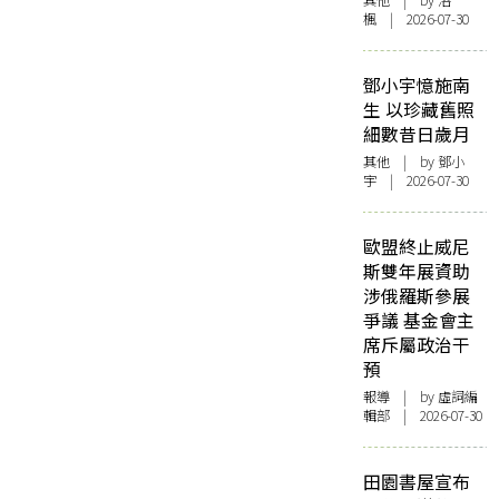
其他
| by
洛
楓
| 2026-07-30
鄧小宇憶施南
生 以珍藏舊照
細數昔日歲月
其他
| by 鄧小
宇 | 2026-07-30
歐盟終止威尼
斯雙年展資助
涉俄羅斯參展
爭議 基金會主
席斥屬政治干
預
報導
| by 虛詞編
輯部 | 2026-07-30
田園書屋宣布