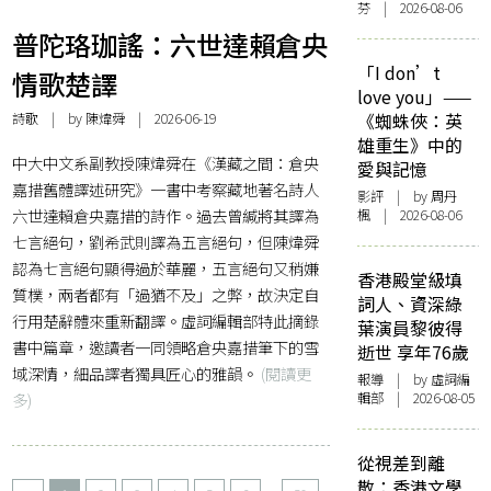
芬 | 2026-08-06
普陀珞珈謠：六世達賴倉央
「I don’t
情歌楚譯
love you」——
詩歌
| by
陳煒舜
| 2026-06-19
《蜘蛛俠：英
雄重生》中的
中大中文系副教授陳煒舜在《漢藏之間：倉央
愛與記憶
嘉措舊體譯述研究》一書中考察藏地著名詩人
影評
| by
周丹
六世達賴倉央嘉措的詩作。過去曾緘將其譯為
楓
| 2026-08-06
七言絕句，劉希武則譯為五言絕句，但陳煒舜
認為七言絕句顯得過於華麗，五言絕句又稍嫌
香港殿堂級填
質樸，兩者都有「過猶不及」之弊，故決定自
詞人、資深綠
行用楚辭體來重新翻譯。虛詞編輯部特此摘錄
葉演員黎彼得
書中篇章，邀讀者一同領略倉央嘉措筆下的雪
逝世 享年76歲
域深情，細品譯者獨具匠心的雅韻。
(閱讀更
報導
| by 虛詞編
多)
輯部 | 2026-08-05
從視差到離
散：香港文學
...