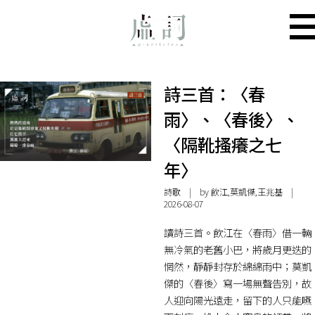
詩三首：〈春
雨〉、〈春後〉、
〈隔靴搔癢之七
年〉
詩歌
| by 飲江,莫凱傑,王兆基 |
2026-08-07
讀詩三首。飲江在〈春雨〉借一輛
無冷氣的老舊小巴，將歲月更迭的
惘然，靜靜封存於綿綿雨中；莫凱
傑的〈春後〉寫一場無聲告別，故
人迎向陽光遠走，留下的人只能嚥