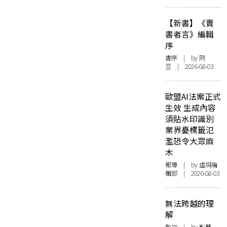
【新書】《賣
書者言》編輯
序
書序
| by 阿
豆 | 2026-08-03
歐盟AI法案正式
生效 生成內容
須貼水印識別
業界憂標籤氾
濫恐令大眾麻
木
報導
| by 虛詞編
輯部 | 2026-08-03
無法跨越的理
解