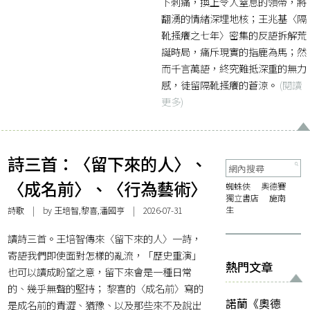
下刺痛，換上令人窒息的領帶，將
翻湧的情緒深埋地核；王兆基〈隔
靴搔癢之七年〉密集的反語拆解荒
誕時局，痛斥現實的指鹿為馬；然
而千言萬語，終究難抵深重的無力
感，徒留隔靴搔癢的蒼涼。
(閱讀
更多)
詩三首：〈留下來的人〉、
〈成名前〉、〈行為藝術〉
蜘蛛俠
奧德賽
獨立書店
施南
生
詩歌
| by 王培智,黎喜,潘國亨 | 2026-07-31
讀詩三首。王培智傳來〈留下來的人〉一詩，
寄語我們即使面對怎樣的亂流，「歷史重演」
熱門文章
也可以讀成盼望之意，留下來會是一種日常
的、幾乎無聲的堅持； 黎喜的〈成名前〉寫的
諾蘭《奧德
是成名前的青澀、猶豫、以及那些來不及說出