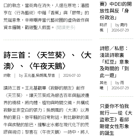
賽》中DEI的開
口的執念，當街角在消失，人還在原地；潘國
放性與反「身
亨在〈行為藝術〉中藉「香蕉」與「膠帶」的
份政治」
荒誕意象，辛辣嘲弄當代藝術圈的虛偽做作與
時評
| by
周丹
資本邏輯，戳破聖人假面。
(閱讀更多)
楓
| 2026-07-29
詩慾／私慾：
詩三首：〈天竺葵〉、〈大
淺談詩歌裏
「紅豆」意象
澳〉、〈午夜天鵝〉
及時間的「到
此一遊」
詩歌
| by 王兆基,吳朗風,黎喜 | 2026-07-10
其他
| by 雨
讀詩三首。王兆基觀畢《寂靜的朋友》創作
曦 | 2026-07-29
〈天竺葵〉，讓天竺葵成為銀杏百年與腦波邊
界的橋樑，將肉體、植物與時間交織，共構成
只要你不怕我
寂靜並非空白的張力；吳朗風的〈大澳〉以溽
就行——從《大
熱的夏日、發牢騷的日常對話，對比靜默的黃
盜歌王》看邱
牛與疾馳的旅巴，撞擊出水鄉在現代化下的荒
剛健女性形象
謬與親切；黎喜在〈午夜天鵝〉一詩中，將人
的誕生