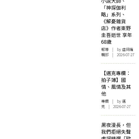
小說大師、
「神探伽利
略」系列、
《解憂雜貨
店》作者東野
圭吾逝世 享年
68歲
報導
| by 虛詞編
輯部 | 2026-07-27
【邁克專欄：
拍子簿】國
情、風情及其
他
專欄
| by
邁
克
| 2026-07-27
黑夜漫長，但
我們拒絕失聲
虛詞精選「歐