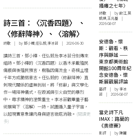
搔癢之七年〉
詩歌
| by 飲江,莫
凱傑,王兆基 |
詩三首：〈沉香四題〉 、
2026-08-07
〈修辭降神〉、〈溶解〉
安德魯·懷
詩歌
| by 鄧小樺,任弘毅,李冰苔 | 2026-06-30
斯：觀看、秩
序與靜謐 ——
讀詩三首，鄧小樺、任弘毅及李冰苔分別傳來
東京都美術館
組詩。鄧小樺的〈沉香四題〉以香木承載殖民
開館100周年紀
傷痕與後殖民預言，樹脂因傷流金，奇楠土埋
念安德魯·懷
千年方成脆弱意志。任弘毅的〈修辭降神〉直
斯展觀展評論
刺現代關係的虛無剝削，將「修辭」與文學化
藝評
| by 李冰
作一場降神儀式，在毀滅與引火自焚的暴烈
苔 | 2026-08-07
中，尋求精神的涅槃重生。李冰苔觀畢量子藝
術展寫下〈溶解〉一詩，試圖遁入量子宇宙，
當史詩下凡
以超現實意象讓肉身與語言徹底消融。
(閱讀更
IMAX：路蘭的
多)
《奧德賽》
影評
| by 陳麗