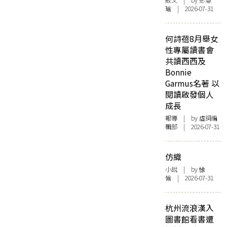
散文
| by 彭慧
瑜 | 2026-07-31
何詩蓓8月舉女
性專屬讀書會
共讀西西及
Bonnie
Garmus名著 以
閱讀啟發個人
成長
報導
| by 虛詞編
輯部 | 2026-07-31
仿織
小說
| by 悇
愉 | 2026-07-31
杭州流浪漢入
圖書館看書遭