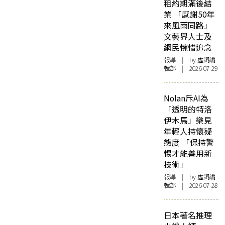
租約期滿後結
業 「感謝50年
來風雨同路」
文藝界人士及
網民惋惜追念
報導
| by 虛詞編
輯部 | 2026-07-29
Nolan斥AI為
「透明的特洛
伊木馬」樂見
年輕人持懷疑
態度 「保持警
惕才能善用新
技術」
報導
| by 虛詞編
輯部 | 2026-07-28
日本著名推理