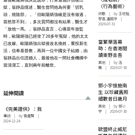
最後歐陽炳強決定認罪，打算通過評估後出
〈行為藝術〉
獄，翁靜晶憶述，醫生曾問他為何要「切乳
詩歌
| by 王培智,
頭，燒陰部」，「但歐陽炳強確是沒有做過，
黎喜,潘國亨 |
當然答不到」，多次質問都沒有結果，醫生才
2026-07-31
「放他一馬。」翁靜晶直言，心痛當年放監
時，歐陽炳強已經坐了20多年冤獄，他的太太
當繁華落幕
已改嫁。歐陽炳強出獄後改名換姓，重投新生
時：在香港閱
活，信奉基督教，再與一位中國女子結婚，由
讀東野圭吾
翁靜晶出任證婚人，最後他在一間社會機構中
其他
| by
洛
當清潔工，直到兩年前離世。
楓
| 2026-07-30
鄧小宇憶施南
生 以珍藏舊照
延伸閱讀
細數昔日歲月
其他
| by 鄧小
《完美證供》：我
宇 | 2026-07-30
在自己的法庭反覆
專訪
| by
曾繼賢
|
2024-12-24
敲問自身——訪演
員蘇玉華
歐盟終止威尼