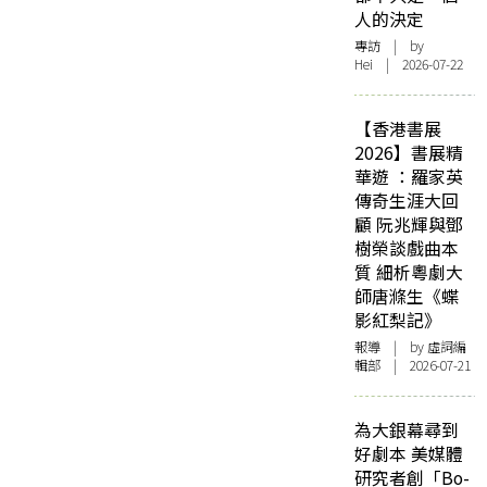
人的決定
專訪
| by
Hei | 2026-07-22
【香港書展
2026】書展精
華遊 ：羅家英
傳奇生涯大回
顧 阮兆輝與鄧
樹榮談戲曲本
質 細析粵劇大
師唐滌生《蝶
影紅梨記》
報導
| by 虛詞編
輯部 | 2026-07-21
為大銀幕尋到
好劇本 美媒體
研究者創「Bo-