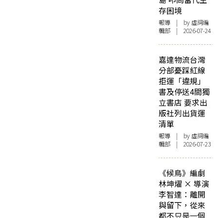
存困境
報導
| by 虛詞編
輯部 | 2026-07-24
嘉達物流台灣
分部憂踩紅線
拒運「違規」
書及停送4間獨
立書店 要求出
版社列出貨運
清單
報導
| by 虛詞編
輯部 | 2026-07-23
《候鳥》編劇
林坤燿 × 導演
李智達：離開
與留下，從來
都不只是一個