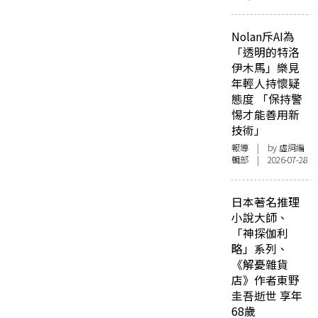
Nolan斥AI為
「透明的特洛
伊木馬」樂見
年輕人持懷疑
態度 「保持警
惕才能善用新
技術」
報導
| by 虛詞編
輯部 | 2026-07-28
日本著名推理
小說大師、
「神探伽利
略」系列、
《解憂雜貨
店》作者東野
圭吾逝世 享年
68歲