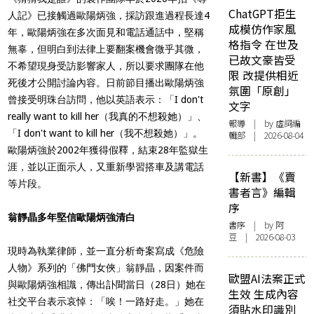
ChatGPT拒生
人記》已接觸過歐陽炳強，採訪跟進過程長達4
成模仿作家風
年，歐陽炳強在多次面見和電話通話中，堅稱
格指令 在世及
無辜，但明白到法律上要翻案機會微乎其微，
已故文豪皆受
不希望現身受訪影響家人，所以要求團隊在他
限 改提供相近
死後才公開討論內容。日前節目播出歐陽炳強
氛圍「原創」
曾接受明珠台訪問，他以英語表示：「I don't
文字
really want to kill her（我真的不想殺她）」、
報導
| by 虛詞編
「I don't want to kill her（我不想殺她）」。
輯部 | 2026-08-04
歐陽炳強於2002年獲得假釋，結束28年監獄生
涯，並以正面示人，又重新學習搭車及講電話
【新書】《賣
等片段。
書者言》編輯
序
翁靜晶多年堅信歐陽炳強清白
書序
| by 阿
豆 | 2026-08-03
現時為執業律師，並一直分析奇案寫成《危險
人物》系列的「佛門女俠」翁靜晶，因案件而
歐盟AI法案正式
與歐陽炳強相識，傳出訃聞當日（28日）她在
生效 生成內容
社交平台表示哀悼：「唉！一路好走。」她在
須貼水印識別