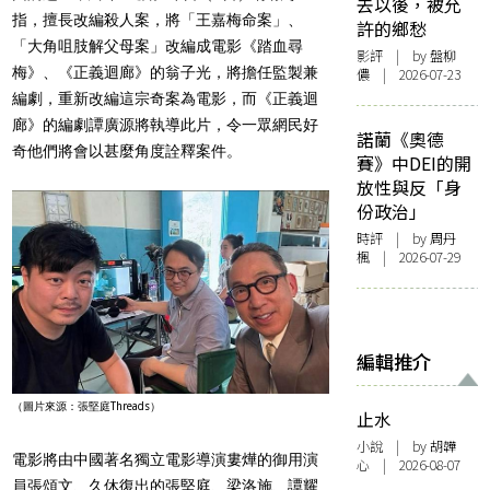
去以後，被允
指，擅長改編殺人案，將「王嘉梅命案」、
許的鄉愁
「大角咀肢解父母案」改編成電影《踏血尋
影評
| by 盤柳
梅》、《正義迴廊》的翁子光，將擔任監製兼
儂 | 2026-07-23
編劇，重新改編這宗奇案為電影，而《正義迴
廊》的編劇譚廣源將執導此片，令一眾網民好
諾蘭《奧德
奇他們將會以甚麼角度詮釋案件。
賽》中DEI的開
放性與反「身
份政治」
時評
| by
周丹
楓
| 2026-07-29
編輯推介
（圖片來源：張堅庭Threads）
止水
小說
| by 胡韡
電影將由中國著名獨立電影導演婁燁的御用演
心 | 2026-08-07
員張頌文、久休復出的張堅庭、梁洛施、譚耀