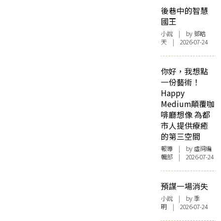
後巷中的智慧
國王
小說
| by 鄧皓
天 | 2026-07-24
你好，我想點
一份藝術！
Happy
Medium顛覆咖
啡廳想像 為都
市人提供療癒
的第三空間
報導
| by 虛詞編
輯部 | 2026-07-24
預謀一場消失
小說
| by 季
明 | 2026-07-24