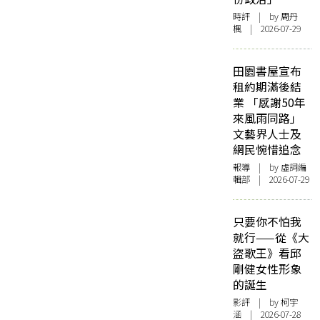
時評
| by
周丹
楓
| 2026-07-29
田園書屋宣布
租約期滿後結
業 「感謝50年
來風雨同路」
文藝界人士及
網民惋惜追念
報導
| by 虛詞編
輯部 | 2026-07-29
只要你不怕我
就行——從《大
盜歌王》看邱
剛健女性形象
的誕生
影評
| by 柯宇
涵 | 2026-07-28