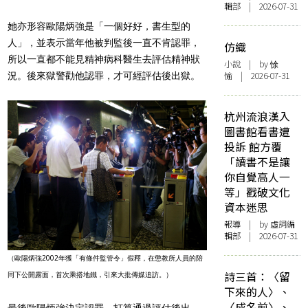
輯部 | 2026-07-31
她亦形容歐陽炳強是「一個好好，書生型的
人」，並表示當年他被判監後一直不肯認罪，
仿織
所以一直都不能見精神病科醫生去評估精神狀
小說
| by 悇
愉 | 2026-07-31
況。後來獄警勸他認罪，才可經評估後出獄。
杭州流浪漢入
圖書館看書遭
投訴 館方覆
「讀書不是讓
你自覺高人一
等」戳破文化
資本迷思
報導
| by 虛詞編
輯部 | 2026-07-31
（歐陽炳強2002年獲「有條件監管令」假釋，在懲教所人員的陪
詩三首：〈留
同下公開露面，首次乘搭地鐵，引來大批傳媒追訪。）
下來的人〉、
〈成名前〉、