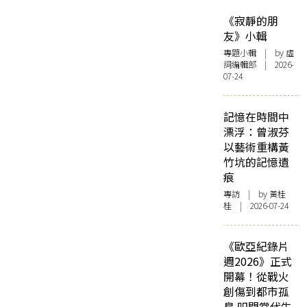
《寂靜的朋
友》小輯
專題小輯
| by 虛
詞編輯部 | 2026-
07-24
記憶在時間中
漂浮：曾淑芬
以藝術重構黃
竹坑的記憶遺
痕
專訪
| by 黃桂
桂 | 2026-07-24
《歐亞紀錄片
週2026》正式
開幕！從戰火
創傷到都市孤
島 叩問當代生