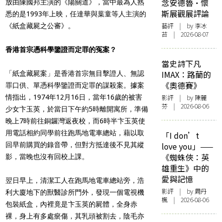
念安德魯·懷
放由陳國邦主演的《陽關道》，當中最為人熟
斯展觀展評論
悉的是1993年上映，任達華與葉童等人主演的
藝評
| by 李冰
《紙盒藏屍之公審》。
苔 | 2026-08-07
香港首宗憑科學鑒證而定罪的冤案？
當史詩下凡
IMAX：路蘭的
「紙盒藏屍案」是香港首宗無目擊證人、無認
《奧德賽》
罪口供、單憑科學鑒證而定罪的謀殺案。據案
情指出，1974年12月16日，當年16歲的被害
影評
| by 陳麗
芬 | 2026-08-06
少女卞玉英，於當日下午約5時離開寓所，準備
晚上7時前往銅鑼灣返夜校，而6時半卞玉英使
用電話相約同學前往跑馬地電車總站，藉以取
「I don’t
回早前購買的錄音帶，但對方抵達後不見其縱
love you」——
《蜘蛛俠：英
影，當晚也沒有回校上課。
雄重生》中的
愛與記憶
翌日早上，清潔工人在跑馬地電車總站旁，浩
影評
| by
周丹
利大廈地下的獸醫診所門外，發現一個電視機
楓
| 2026-08-06
包裝紙盒，內裡竟是卞玉英的屍體，全身赤
裸，身上有多處瘀傷，其乳頭被割去，陰毛亦