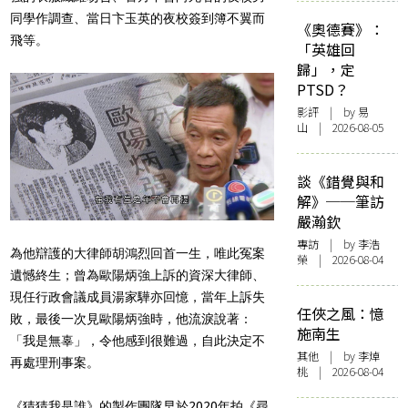
同學作調查、當日卞玉英的夜校簽到簿不翼而
《奧德賽》：
飛等。
「英雄回
歸」，定
PTSD？
影評
| by 易
山 | 2026-08-05
談《錯覺與和
解》──筆訪
嚴瀚欽
專訪
| by 李浩
為他辯護的大律師胡鴻烈回首一生，唯此冤案
榮 | 2026-08-04
遺憾終生；曾為歐陽炳強上訴的資深大律師、
現任行政會議成員湯家驊亦回憶，當年上訴失
任俠之風：憶
敗，最後一次見歐陽炳強時，他流淚說著：
施南生
「我是無辜」，令他感到很難過，自此決定不
其他
| by 李焯
再處理刑事案。
桃 | 2026-08-04
《猜猜我是誰》的製作團隊早於2020年拍《尋