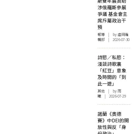
斯雙年展資助
涉俄羅斯參展
爭議 基金會主
席斥屬政治干
預
報導
| by 虛詞編
輯部 | 2026-07-30
詩慾／私慾：
淺談詩歌裏
「紅豆」意象
及時間的「到
此一遊」
其他
| by 雨
曦 | 2026-07-29
諾蘭《奧德
賽》中DEI的開
放性與反「身
份政治」