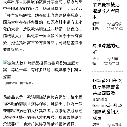
去年出席香港書展的簽書分享會時，指系列當
業界憂標籤氾
中最印象深刻的正是「紙盒藏屍案」，花了八
濫恐令大眾麻
千多字篇幅解說。她在會上直言這是宗冤案，
木
因為當中存在很多疑點，如死者肚中還有未消
報導
| by 虛詞編
輯部 | 2026-08-03
化的大餐，所以歐陽炳強並非所謂「起色心，
隨機殺人」，與死者一同食飯的同學十分有嫌
疑。她也指出當年警方喜邀功，可能想盡快破
無法跨越的理
案而捉錯人。
解
散文
| by 彭慧
瑜 | 2026-07-31
何詩蓓8月舉女
（圖片來源：
獨立媒體）
性專屬讀書會
共讀西西及
翁靜晶表示，歐陽炳強被判終身監禁，後來經
Bonnie
過不斷的辯護才獲得釋放。她指出，作為一個
Garmus名著 以
並非精神病患的人格異常者，歐陽炳強必須經
閱讀啟發個人
成長
過精神科醫生的評估才能獲釋。獄警曾勸誘他
承認罪行，他才得以接受評估並最終獲釋。
報導
| by 虛詞編