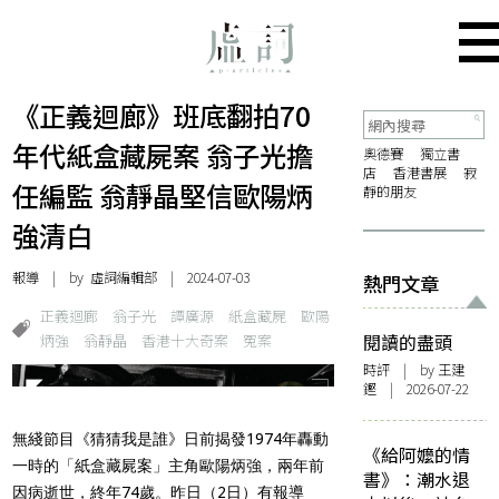
《正義迴廊》班底翻拍70
年代紙盒藏屍案 翁子光擔
奧德賽
獨立書
店
香港書展
寂
任編監 翁靜晶堅信歐陽炳
靜的朋友
強清白
報導
| by 虛詞編輯部 | 2024-07-03
熱門文章
正義迴廊
翁子光
譚廣源
紙盒藏屍
歐陽
炳強
翁靜晶
香港十大奇案
冤案
閱讀的盡頭
時評
| by 王建
鏗 | 2026-07-22
無綫節目《猜猜我是誰》日前揭發1974年轟動
《給阿嬤的情
一時的「紙盒藏屍案」主角歐陽炳強，兩年前
書》：潮水退
因病逝世，終年74歲。昨日（2日）有報導