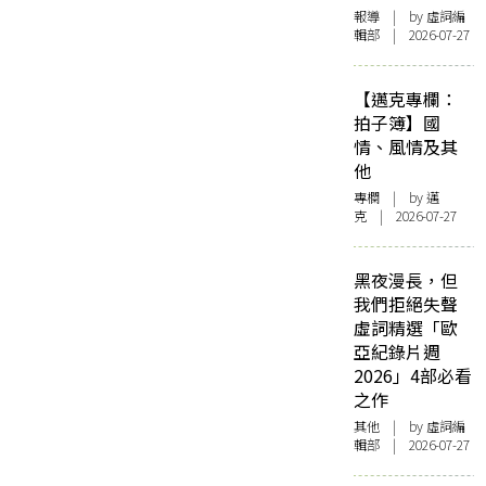
報導
| by 虛詞編
輯部 | 2026-07-27
【邁克專欄：
拍子簿】國
情、風情及其
他
專欄
| by
邁
克
| 2026-07-27
黑夜漫長，但
我們拒絕失聲
虛詞精選「歐
亞紀錄片週
2026」4部必看
之作
其他
| by 虛詞編
輯部 | 2026-07-27