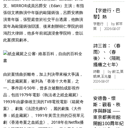
文、MIRROR成員呂爵安（Edan）主演；有指
【字遊行·巴
張頌文將飾演中年版的歐陽炳強，呂爵安將飾
黎】熱
演青年版，張堅庭曾於社交平台透露，他飾演
字遊行
| by 郭芊
當年為歐陽炳強辯護、後來創辦樹仁學院的胡
葉 | 2026-08-07
鴻烈大律師，他多年前就讀浸會學院時，曾以
此案撰寫劇本。
詩三首：〈春
雨〉、〈春
後〉、〈隔靴
搔癢之七年〉
詩歌
| by 飲江,莫
由於案情曲折離奇，加上判決帶來極大爭議，
凱傑,王兆基 |
2026-08-07
「紙盒藏屍案」被列為「香港十大奇案」之
一。事件距今50年，曾多次被翻拍成影視作
品，包括1979年電影《執法者之紙盒藏屍》、
安德魯·懷
1993年由廖偉雄主演的TVB電視電影《箱屍奇
斯：觀看、秩
案》、劇集《法證先鋒V》，麗的劇集《大件
序與靜謐 ——
事：紙盒藏屍》、1991年黃霑主持的亞視單元
東京都美術館
劇《香港奇案之血紙盒》、2018年在Netflix播
開館100周年紀