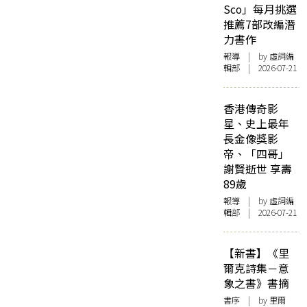
Sco」每月挑選
推薦7部改編潛
力書作
報導
| by 虛詞編
輯部 | 2026-07-21
香港傳奇影
星、史上最年
長金像獎影
帝、「四哥」
謝賢逝世 享壽
89歲
報導
| by 虛詞編
輯部 | 2026-07-21
【新書】《里
爾克詩集－意
象之書》書摘
書序
| by 里爾