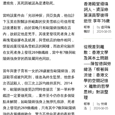
香港殿堂級填
遭燒焦，其死因被認為是遭勒死。
詞人、資深綠
葉演員黎彼得
當時該案件由「光頭神探」貝亞負責，他估計
逝世 享年76歲
卞玉英在獸醫診所毗鄰的安美雪糕公司借用電
報導
| by 虛詞編
話後遭殺害，由於當晚只有歐陽炳強獨在店
輯部 | 2026-08-05
內，故鎖定他是兇手。其後更發現死者身上有
兩塊電線膠布及紙屑，與雪糕店的物件相同，
從視差到離
懷疑凶案現場為雪糕店的閣樓，而政府化驗所
散：香港文學
在女死者身上發現269條纖維，當中有7條與歐
及其本土問題
陽炳強身穿的西裝屬同色同款。
——陳智德與勞
緯洛「根著與
當年與妻子育有一女的28歲被告歐陽炳強，因
流徙：香港文
謀殺罪成被判死刑，後改為終生監禁。他曾多
學的空間記憶
次否認殺人，但三次上訴均維持原判。2014
× 離散的哲學
年，歐陽炳強接受訪問時曾揚言「第一單科學
思辨」對談整
鑑證一定要做死我」，案件至今仍存在多個疑
理
點未解開，如歐陽炳強身上無掙扎痕跡、死者
報導
| by 勞緯
身上發現的269條纖維，只有其中7條與歐陽炳
洛 | 2026-08-05
強的衣服纖維吻合、警方不曾向死者的夜校男