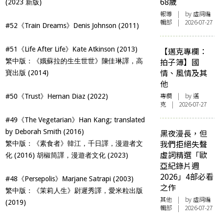
68歲
(2023 新版)
報導
| by 虛詞編
輯部 | 2026-07-27
#52《Train Dreams》Denis Johnson (2011)
#51《Life After Life》Kate Atkinson (2013)
【邁克專欄：
拍子簿】國
繁中版：《娥蘇拉的生生世世》陳佳琳譯，高
情、風情及其
寶出版 (2014)
他
專欄
| by
邁
#50《Trust》Hernan Diaz (2022)
克
| 2026-07-27
#49《The Vegetarian》Han Kang; translated
by Deborah Smith (2016)
黑夜漫長，但
我們拒絕失聲
繁中版：《素食者》韓江，千日譯，漫遊者文
虛詞精選「歐
化 (2016) 胡椒筒譯，漫遊者文化 (2023)
亞紀錄片週
2026」4部必看
#48《Persepolis》Marjane Satrapi (2003)
之作
繁中版：《茉莉人生》尉遲秀譯，愛米粒出版
其他
| by 虛詞編
(2019)
輯部 | 2026-07-27