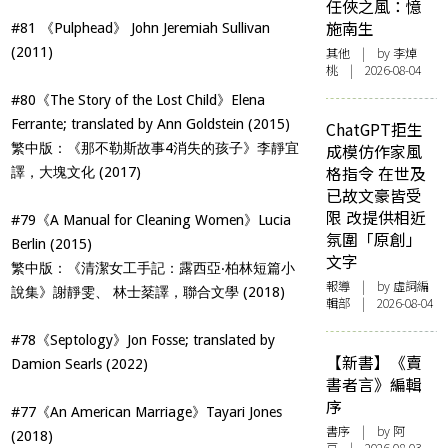
任俠之風：憶
施南生
#81 《Pulphead》 John Jeremiah Sullivan
(2011)
其他
| by 李焯
桃 | 2026-08-04
#80《The Story of the Lost Child》Elena
Ferrante; translated by Ann Goldstein (2015)
ChatGPT拒生
繁中版：《那不勒斯故事4消失的孩子》李靜宜
成模仿作家風
格指令 在世及
譯，大塊文化 (2017)
已故文豪皆受
限 改提供相近
#79《A Manual for Cleaning Women》Lucia
氛圍「原創」
Berlin (2015)
文字
繁中版：《清潔女工手記：露西亞‧柏林短篇小
報導
| by 虛詞編
說集》謝靜雯、 林士棻譯，聯合文學 (2018)
輯部 | 2026-08-04
#78《Septology》Jon Fosse; translated by
【新書】《賣
Damion Searls (2022)
書者言》編輯
序
#77《An American Marriage》Tayari Jones
書序
| by 阿
(2018)