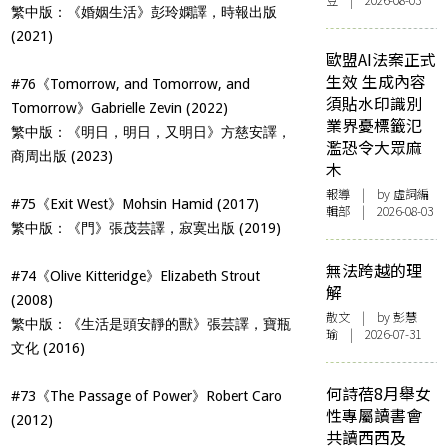
豆 | 2026-08-03
繁中版：《婚姻生活》彭玲嫻譯，時報出版
(2021)
歐盟AI法案正式
生效 生成內容
#76《Tomorrow, and Tomorrow, and
須貼水印識別
Tomorrow》Gabrielle Zevin (2022)
業界憂標籤氾
繁中版：《明日，明日，又明日》方慈安譯，
濫恐令大眾麻
商周出版 (2023)
木
報導
| by 虛詞編
#75《Exit West》Mohsin Hamid (2017)
輯部 | 2026-08-03
繁中版：《門》張茂芸譯，寂寞出版 (2019)
無法跨越的理
#74《Olive Kitteridge》Elizabeth Strout
解
(2008)
散文
| by 彭慧
繁中版：《生活是頭安靜的獸》張芸譯，寶瓶
瑜 | 2026-07-31
文化 (2016)
何詩蓓8月舉女
#73《The Passage of Power》Robert Caro
性專屬讀書會
(2012)
共讀西西及