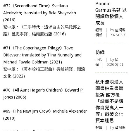
Bonnie
#72《Secondhand Time》Svetlana
Garmus名著 以
Alexievich; translated by Bela Shayevich
閱讀啟發個人
(2016)
成長
繁中版：《二手時代：追求自由的烏托邦之
報導
| by 虛詞編
路》呂思寧譯，貓頭鷹出版 (2016)
輯部 | 2026-07-31
#71《The Copenhagen Trilogy》Tove
仿織
Ditlevsen; translated by Tiina Nunnally and
小說
| by 悇
Michael Favala Goldman (2021)
愉 | 2026-07-31
繁中版：《哥本哈根三部曲》吳岫穎譯，潮浪
文化 (2022)
杭州流浪漢入
圖書館看書遭
#70《All Aunt Hagar’s Children》Edward P.
投訴 館方覆
Jones (2006)
「讀書不是讓
你自覺高人一
#69《The New Jim Crow》Michelle Alexander
等」戳破文化
(2010)
資本迷思
報導
| by 虛詞編