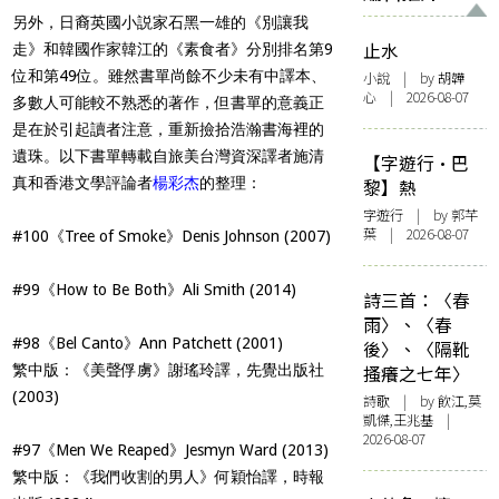
另外，日裔英國小説家石黑一雄的《別讓我
止水
走》和韓國作家韓江的《素食者》分別排名第9
位和第49位。雖然書單尚餘不少未有中譯本、
小說
| by 胡韡
心 | 2026-08-07
多數人可能較不熟悉的著作，但書單的意義正
是在於引起讀者注意，重新撿拾浩瀚書海裡的
遺珠。以下書單轉載自旅美台灣資深譯者施清
【字遊行·巴
真和香港文學評論者
楊彩杰
的整理：
黎】熱
字遊行
| by 郭芊
葉 | 2026-08-07
#100《Tree of Smoke》Denis Johnson (2007)
#99《How to Be Both》Ali Smith (2014)
詩三首：〈春
雨〉、〈春
#98《Bel Canto》Ann Patchett (2001)
後〉、〈隔靴
繁中版：《美聲俘虜》謝瑤玲譯，先覺出版社
搔癢之七年〉
(2003)
詩歌
| by 飲江,莫
凱傑,王兆基 |
2026-08-07
#97《Men We Reaped》Jesmyn Ward (2013)
繁中版：《我們收割的男人》何穎怡譯，時報