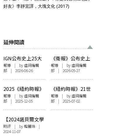
好友》李靜宜譯，大塊文化 (2017)
延伸閱讀
IGN公布史上25大
《衛報》公布史上
暢銷書榜單 《紅樓
百大小說榜單 《追
報導
| by 虛詞編輯
報導
| by 虛詞編輯
部 | 2026-06-26
部 | 2026-05-27
夢》躋身第六 狂賣
憶逝水年華》僅排
5億本奪冠竟是
第5 包辦冠亞軍的
「它」！（附完整
竟是「她們」！
2025《紐約時報》
《紐約時報》21世
名單）
（附完整名單）
年度十大好書揭曉
紀百大電影片單
報導
| by 虛詞編輯
報導
| by 虛詞編輯
部 | 2025-12-05
部 | 2025-07-02
百大值得關注書單
《上流》奪冠 《花
不乏亞裔作家身影
樣年華》排4名！
（附完整名單）
（附完整名單）
【2024諾貝爾文學
獎】令人懼怖的溫
時評
| by
韓麗珠
|
2024-11-07
柔——關於韓江小