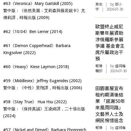
#63《Veronica》Mary Gaitskill (2005)
其他
| by 鄧小
宇 | 2026-07-30
繁中版：《依然美麗：艾莉森與薇若妮卡》尤
傳莉譯，時報出版 (2009)
歐盟終止威尼
#62《10:04》Ben Lerner (2014)
斯雙年展資助
涉俄羅斯參展
爭議 基金會主
#61《Demon Copperhead》Barbara
席斥屬政治干
Kingsolver (2022)
預
報導
| by 虛詞編
#60《Heavy》Kiese Laymon (2018)
輯部 | 2026-07-30
#59《Middlesex》Jeffrey Eugenides (2002)
田園書屋宣布
繁中版：《中性》景翔譯，時報出版 (2006)
租約期滿後結
業 「感謝50年
#58《Stay True》 Hua Hsu (2022)
來風雨同路」
繁中版：《保持真誠》王凌緯譯，二十張出版
文藝界人士及
(2024)
網民惋惜追念
報導
| by 虛詞編
#57《Nickel and Dimed》Barbara Ehrenreich