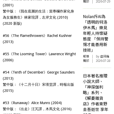
輯部 | 2026-07-29
(2001)
繁中版：《我在底層的生活：當專欄作家化身
Nolan斥AI為
為女服務生》林家瑄譯，左岸文化 (2010)
「透明的特洛
(2020 新版)
伊木馬」樂見
年輕人持懷疑
#56《The Flamethrowers》Rachel Kushner
態度 「保持警
(2013)
惕才能善用新
技術」
#55《The Looming Tower》Lawrence Wright
報導
| by 虛詞編
(2006)
輯部 | 2026-07-28
#54《Tenth of December》George Saunders
日本著名推理
(2013)
小說大師、
繁中版：《十二月十日》宋瑛堂譯，時報出版
「神探伽利
(2015)
略」系列、
《解憂雜貨
#53《Runaway》Alice Munro (2004)
店》作者東野
圭吾逝世 享年
繁中版：《出走》汪芃譯，木馬文化 (2016)