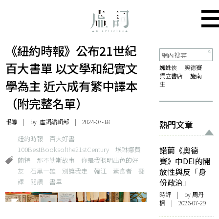
《紐約時報》公布21世紀
百大書單 以文學和紀實文
蜘蛛俠
奧德賽
獨立書店
施南
學為主 近六成有繁中譯本
生
（附完整名單）
報導
| by 虛詞編輯部 | 2024-07-18
熱門文章
紐約時報
百大好書
100BestBooksofthe21stCentury
埃琳娜費
諾蘭《奧德
蘭特
那不勒斯故事
你是我聰明出色的好
賽》中DEI的開
友
石黑一雄
別讓我走
韓江
素食者
翻
放性與反「身
譯
閱讀
書單
份政治」
時評
| by
周丹
楓
| 2026-07-29