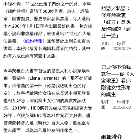
不經不覺，21世紀已走了四份之一的路。今年
詩慾／私慾：
《紐約時報》邀請了503位作家、詩人、評論
淺談詩歌裏
家、圖書館員、歷史學家參與票選，每人選出
「紅豆」意象
十本2001年1月1日至今出版最好的書，包含虛
及時間的「到
構小說和非虛構作品，最後選出21世紀百大最
此一遊」
佳書籍。
《紐約時報》
無預警於上周公布百大
其他
| by 雨
曦 | 2026-07-29
書單，幸得出版界各編輯和譯者的功勞，其中
約有六成已經有繁體中文版。
只要你不怕我
今年榮獲百大書單首位的是義大利小說家埃琳
就行——從《大
娜・費蘭特（Elena Ferrante）的「那不勒斯故
盜歌王》看邱
事」四部曲的第一部《你是我聰明出色的好
剛健女性形象
友》，故事描繪兩位女孩在成長過中相互欣賞
的誕生
也相互妒忌，深刻寫出女性間的真實友誼狀
影評
| by 柯宇
涵 | 2026-07-28
態。2018年，HBO將其改編成電視劇後更大受
好評，亦被英國BBC選為21世紀百大好書。儘
管費蘭特曾入選《時代》百大人物，但她至今
從未露面，成為當代最神秘的作家之一。
編輯推介