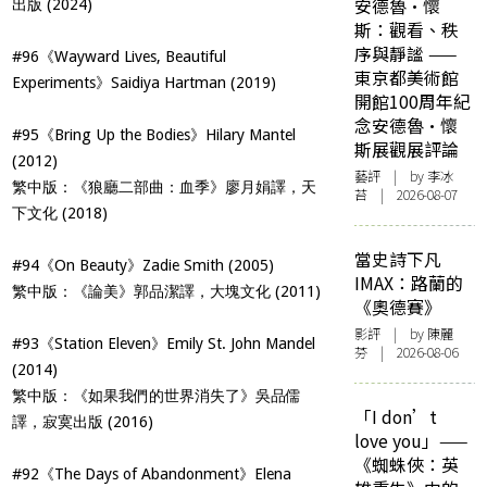
安德魯·懷
出版 (2024)
斯：觀看、秩
序與靜謐 ——
#96《Wayward Lives, Beautiful
東京都美術館
Experiments》Saidiya Hartman (2019)
開館100周年紀
念安德魯·懷
#95《Bring Up the Bodies》Hilary Mantel
斯展觀展評論
(2012)
藝評
| by 李冰
繁中版：《狼廳二部曲：血季》廖月娟譯，天
苔 | 2026-08-07
下文化 (2018)
當史詩下凡
#94《On Beauty》Zadie Smith (2005)
IMAX：路蘭的
繁中版：《論美》郭品潔譯，大塊文化 (2011)
《奧德賽》
影評
| by 陳麗
#93《Station Eleven》Emily St. John Mandel
芬 | 2026-08-06
(2014)
繁中版：《如果我們的世界消失了》吳品儒
「I don’t
譯，寂寞出版 (2016)
love you」——
《蜘蛛俠：英
#92《The Days of Abandonment》Elena