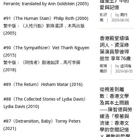
雄重生》中的
Ferrante; translated by Ann Goldstein (2005)
愛與記憶
影評
| by
周丹
#91《The Human Stain》Philip Roth (2000)
楓
| 2026-08-06
繁中版：《人性污點》劉珠還譯，木馬出版
(2005)
香港殿堂級填
詞人、資深綠
#90《The Sympathizer》Viet Thanh Nguyen
葉演員黎彼得
(2015)
逝世 享年76歲
繁中版：《同情者》顏湘如譯，馬可孛羅
報導
| by 虛詞編
(2018)
輯部 | 2026-08-05
#89《The Return》Hisham Matar (2016)
從視差到離
散：香港文學
#88《The Collected Stories of Lydia Davis》
及其本土問題
Lydia Davis (2010)
——陳智德與勞
緯洛「根著與
#87《Detransition, Baby》Torrey Peters
流徙：香港文
(2021)
學的空間記憶
× 離散的哲學