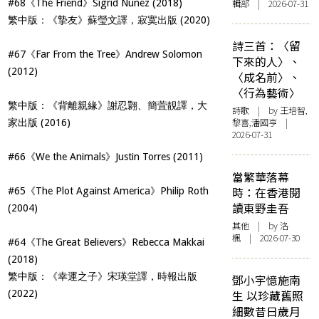
#68《The Friend》Sigrid Nunez (2018)
輯部 | 2026-07-31
繁中版：《摯友》蘇瑩文譯，寂寞出版 (2020)
詩三首：〈留
#67《Far From the Tree》Andrew Solomon
下來的人〉、
(2012)
〈成名前〉、
〈行為藝術〉
繁中版：《背離親緣》謝忍翾、簡萓靚譯，大
詩歌
| by 王培智,
黎喜,潘國亨 |
家出版 (2016)
2026-07-31
#66《We the Animals》Justin Torres (2011)
當繁華落幕
時：在香港閱
#65《The Plot Against America》Philip Roth
讀東野圭吾
(2004)
其他
| by
洛
楓
| 2026-07-30
#64《The Great Believers》Rebecca Makkai
(2018)
繁中版：《幸運之子》宋瑛堂譯，時報出版
鄧小宇憶施南
(2022)
生 以珍藏舊照
細數昔日歲月