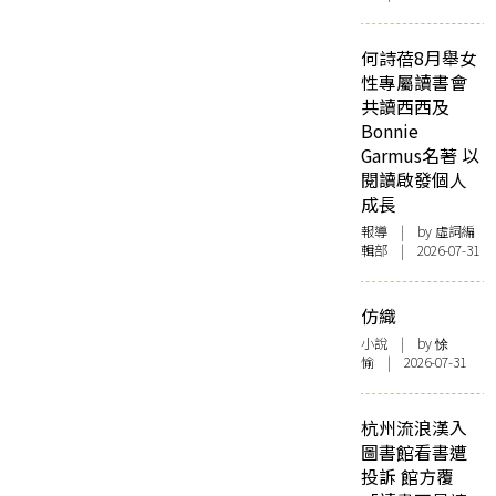
何詩蓓8月舉女
性專屬讀書會
共讀西西及
Bonnie
Garmus名著 以
閱讀啟發個人
成長
報導
| by 虛詞編
輯部 | 2026-07-31
仿織
小說
| by 悇
愉 | 2026-07-31
杭州流浪漢入
圖書館看書遭
投訴 館方覆