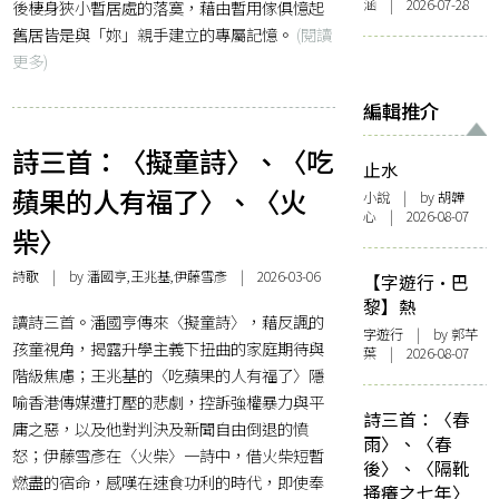
涵 | 2026-07-28
後棲身狹小暫居處的落寞，藉由暫用傢俱憶起
舊居皆是與「妳」親手建立的專屬記憶。
(閱讀
更多)
編輯推介
詩三首：〈擬童詩〉、〈吃
止水
蘋果的人有福了〉、〈火
小說
| by 胡韡
心 | 2026-08-07
柴〉
詩歌
| by 潘國亨,王兆基,伊藤雪彥 | 2026-03-06
【字遊行·巴
黎】熱
讀詩三首。潘國亨傳來〈擬童詩〉，藉反諷的
字遊行
| by 郭芊
孩童視角，揭露升學主義下扭曲的家庭期待與
葉 | 2026-08-07
階級焦慮；王兆基的〈吃蘋果的人有福了〉隱
喻香港傳媒遭打壓的悲劇，控訴強權暴力與平
詩三首：〈春
庸之惡，以及他對判決及新聞自由倒退的憤
雨〉、〈春
怒；伊藤雪彥在〈火柴〉一詩中，借火柴短暫
後〉、〈隔靴
燃盡的宿命，感嘆在速食功利的時代，即使奉
搔癢之七年〉