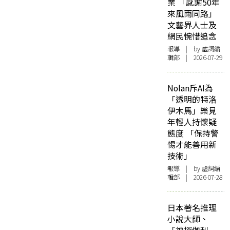
業 「感謝50年
來風雨同路」
文藝界人士及
網民惋惜追念
報導
| by 虛詞編
輯部 | 2026-07-29
Nolan斥AI為
「透明的特洛
伊木馬」樂見
年輕人持懷疑
態度 「保持警
惕才能善用新
技術」
報導
| by 虛詞編
輯部 | 2026-07-28
日本著名推理
小說大師、