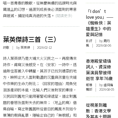
唱一首青春的輓歌，從無憂無慮的逃課時光與
鐵道上的幻想，過渡到成長後必須面對的寒意
「I don’t
與破滅，捕捉純真消逝的失落。
(閱讀更多)
love you」——
《蜘蛛俠：英
雄重生》中的
愛與記憶
葉英傑詩三首（三）
影評
| by
周丹
楓
| 2026-08-06
詩歌
| by 葉英傑 | 2026-02-12
詩人葉英傑乃是大埔大火災民之一，再度傳來
香港殿堂級填
詩作，甫寫災後感受。在〈安家〉一詩中，透
詞人、資深綠
過新住客搬入中轉屋，其孩子已找到嬉耍的地
葉演員黎彼得
方，映照出大人面對動盪的沉重與孩童在夾縫
逝世 享年76歲
中作樂的生命力對比；〈回家的理由〉用魚兒
報導
| by 虛詞編
洄游產卵的本能，比喻人們災後對家的牽掛，
輯部 | 2026-08-05
災民回到舊地只能隔著警戒線遠望，道出對舊
居的眷戀及面對失去的無奈；〈地上的鳥〉借
從視差到離
鳥自喻，寫出新舊居所從昔日的鳳凰木到如今
散：香港文學
單薄的樹與亂草，隱喻出自己的「無根感」和
及其本土問題