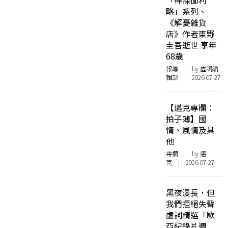
「神探伽利
略」系列、
《解憂雜貨
店》作者東野
圭吾逝世 享年
68歲
報導
| by 虛詞編
輯部 | 2026-07-27
【邁克專欄：
拍子簿】國
情、風情及其
他
專欄
| by
邁
克
| 2026-07-27
黑夜漫長，但
我們拒絕失聲
虛詞精選「歐
亞紀錄片週