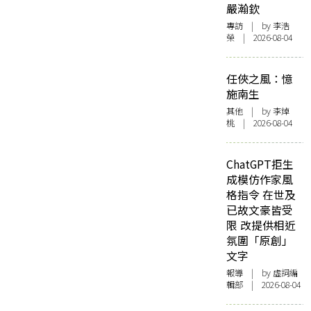
嚴瀚欽
專訪
| by 李浩
榮 | 2026-08-04
任俠之風：憶
施南生
其他
| by 李焯
桃 | 2026-08-04
ChatGPT拒生
成模仿作家風
格指令 在世及
已故文豪皆受
限 改提供相近
氛圍「原創」
文字
報導
| by 虛詞編
輯部 | 2026-08-04