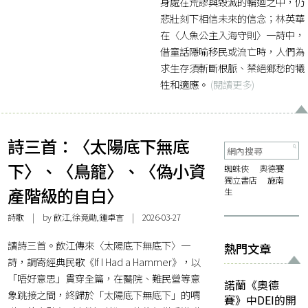
身處在荒謬與毀滅的輪迴之中，仍
悲壯刻下相信未來的信念；林英華
在〈人魚公主入海守則〉一詩中，
借童話隱喻移民或流亡時，人們為
求生存須斬斷根脈、禁絕鄉愁的犧
牲和適應。
(閱讀更多)
詩三首：〈太陽底下無底
下〉、〈鳥籠〉、〈偽小資
蜘蛛俠
奧德賽
獨立書店
施南
產階級的自白〉
生
詩歌
| by 飲江,徐竟勛,鍾卓言 | 2026-03-27
讀詩三首。飲江傳來〈太陽底下無底下〉一
熱門文章
詩，調寄經典民歌《If I Had a Hammer》，以
「唔好意思」貫穿全篇，在醫院、難民營等意
諾蘭《奧德
象跳接之間，終歸於「太陽底下無底下」的喟
賽》中DEI的開