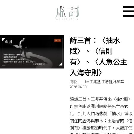
詩三首：〈抽水
賦〉、〈信則
有〉、〈人魚公主
入海守則〉
詩歌
| by 王兆基,王培智,林英華 |
2026-04-10
讀詩三首。王兆基傳來〈抽水賦〉
以黑色幽默諷刺網絡將死亡奇觀
化，批判人們藉悲劇「抽水」博取
關注的虛偽與麻木；王培智的〈信
則有〉描繪壓迫時代中，人類即使