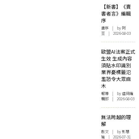
【新書】《賣
書者言》編輯
序
書序
| by 阿
豆 | 2026-08-03
歐盟AI法案正式
生效 生成內容
須貼水印識別
業界憂標籤氾
濫恐令大眾麻
木
報導
| by 虛詞編
輯部 | 2026-08-03
無法跨越的理
解
散文
| by 彭慧
瑜 | 2026-07-31