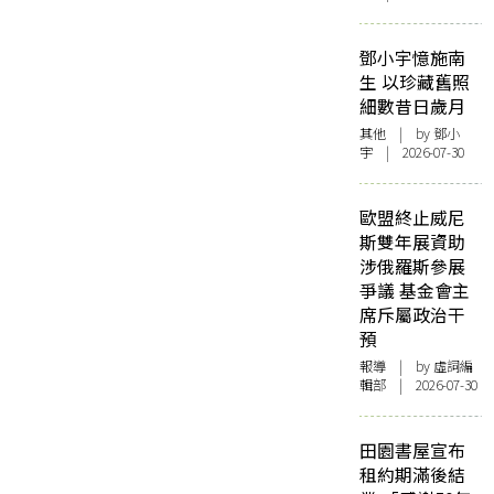
鄧小宇憶施南
生 以珍藏舊照
細數昔日歲月
其他
| by 鄧小
宇 | 2026-07-30
歐盟終止威尼
斯雙年展資助
涉俄羅斯參展
爭議 基金會主
席斥屬政治干
預
報導
| by 虛詞編
輯部 | 2026-07-30
田園書屋宣布
租約期滿後結