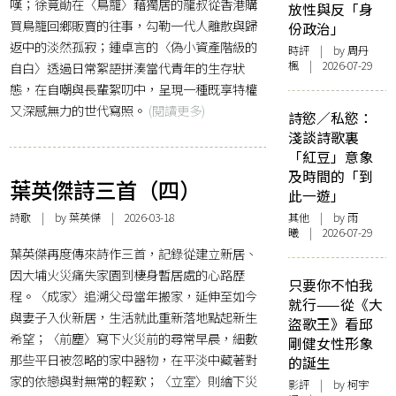
嘆；徐竟勛在〈鳥籠〉藉獨居的龍叔從香港購
放性與反「身
買鳥籠回鄉販賣的往事，勾勒一代人離散與歸
份政治」
返中的淡然孤寂；鍾卓言的〈偽小資產階級的
時評
| by
周丹
楓
| 2026-07-29
自白〉透過日常絮語拼湊當代青年的生存狀
態，在自嘲與長輩絮叨中，呈現一種既享特權
又深感無力的世代寫照。
(閱讀更多)
詩慾／私慾：
淺談詩歌裏
「紅豆」意象
及時間的「到
葉英傑詩三首（四）
此一遊」
詩歌
| by 葉英傑 | 2026-03-18
其他
| by 雨
曦 | 2026-07-29
葉英傑再度傳來詩作三首，記錄從建立新居、
因大埔火災痛失家園到棲身暫居處的心路歷
只要你不怕我
程。〈成家〉追溯父母當年搬家，延伸至如今
就行——從《大
與妻子入伙新居，生活就此重新落地點起新生
盜歌王》看邱
希望；〈前塵〉寫下火災前的尋常早晨，細數
剛健女性形象
那些平日被忽略的家中器物，在平淡中藏著對
的誕生
家的依戀與對無常的輕歎；〈立室〉則繪下災
影評
| by 柯宇