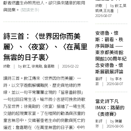
獻者燃盡生命照亮他人，卻只換來隨意的取用
詩歌
| by 飲江,莫
與拋棄。
(閱讀更多)
凱傑,王兆基 |
2026-08-07
安德魯·懷
詩三首：〈世界因你而美
斯：觀看、秩
麗〉、〈夜宴〉、〈在萬里
序與靜謐 ——
東京都美術館
無雲的日子裏〉
開館100周年紀
念安德魯·懷
詩歌
| by 飲江, 徐竟勛, 詹嘉聰 | 2026-02-22
斯展觀展評論
讀詩三首。飲江傳來〈世界因你而美麗〉一
藝評
| by 李冰
苔 | 2026-08-07
詩，以文字遊戲解構難民、歷史與地緣的界
線，並以一句平常屢屢出現的「留意番餘額」
一句拉回日常生活，喻示微小言語可挽救詩歌
當史詩下凡
乃至世界；徐竟勛的〈夜宴〉描繪了一場生死
IMAX：路蘭的
交錯的超現實家宴，了在喧鬧的勸酒與孩童的
《奧德賽》
童言無忌中，交織著垂老生命的倒數與死亡的
影評
| by 陳麗
芬 | 2026-08-06
逼近；詹嘉聰在〈在萬里無雲的日子裏〉中吟