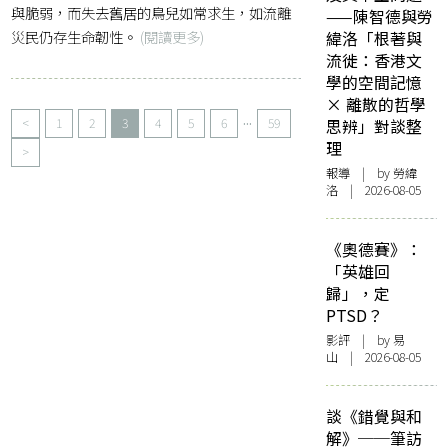
與脆弱，而失去舊居的鳥兒如常求生，如流離
——陳智德與勞
災民仍存生命韌性。
(閱讀更多)
緯洛「根著與
流徙：香港文
學的空間記憶
× 離散的哲學
...
<
1
2
3
4
5
6
59
思辨」對談整
理
>
報導
| by 勞緯
洛 | 2026-08-05
《奧德賽》：
「英雄回
歸」，定
PTSD？
影評
| by 易
山 | 2026-08-05
談《錯覺與和
解》──筆訪