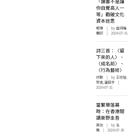
「讀書不是讓
你自覺高人一
等」戳破文化
資本迷思
報導
| by 虛詞編
輯部 | 2026-07-31
詩三首：〈留
下來的人〉、
〈成名前〉、
〈行為藝術〉
詩歌
| by 王培智,
黎喜,潘國亨 |
2026-07-31
當繁華落幕
時：在香港閱
讀東野圭吾
其他
| by
洛
楓
| 2026-07-30