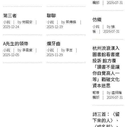
輯部 | 2026-07-31
第三者
聊聊
仿織
小說
| by 勞國安 |
小說
| by 蔡傳鎮 |
小說
| by 悇
2025-12-24
2025-12-19
愉 | 2026-07-31
A先生的領帶
爛牙齒
杭州流浪漢入
小說
| by 李曼旎 |
小說
| by 李言 |
圖書館看書遭
2025-12-05
2025-11-29
投訴 館方覆
「讀書不是讓
你自覺高人一
等」戳破文化
資本迷思
報導
| by 虛詞編
輯部 | 2026-07-31
詩三首：〈留
下來的人〉、
〈成名前〉、