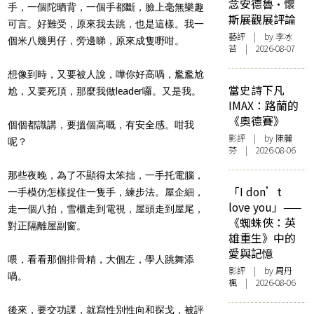
念安德魯·懷
手，一個陀晒背，一個手都斷，臉上毫無樂趣
斯展觀展評論
可言。好難受，原來我去跳，也是這樣。我一
藝評
| by 李冰
個米八幾男仔，旁邊睇，原來成隻嘢咁。
苔 | 2026-08-07
想像到時，又要被人說，嘩你好高喎，尷尷尬
當史詩下凡
尬，又要死頂，那麼我做leader囉。又是我。
IMAX：路蘭的
《奧德賽》
個個都識講，要搵個高嘅，有安全感。咁我
影評
| by 陳麗
呢？
芬 | 2026-08-06
那些夜晚，為了不顯得太笨拙，一手托電腦，
「I don’t
一手模仿怎樣捉住一隻手，練步法。屋企細，
love you」——
走一個八拍，雪櫃走到電視，屋頭走到屋尾，
《蜘蛛俠：英
對正隔離屋副窗。
雄重生》中的
愛與記憶
喂，看看那個排骨精，大個左，學人跳舞添
影評
| by
周丹
喎。
楓
| 2026-08-06
後來，要交功課，就寫性別性向和探戈，被評