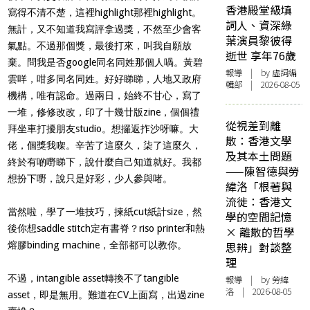
香港殿堂級填
寫得不清不楚，這裡highlight那裡highlight。
詞人、資深綠
無計，又不知道我寫評拿過獎，不然至少會客
葉演員黎彼得
氣點。不過那個獎，最後打來，叫我自願放
逝世 享年76歲
棄。問我是否google同名同姓那個人喎。黃碧
報導
| by 虛詞編
雲咩，咁多同名同姓。好好睇睇，人地又政府
輯部 | 2026-08-05
機構，唯有認命。過兩日，始終不甘心，寫了
一堆，修修改改，印了十幾廿版zine，個個禮
從視差到離
拜坐車打擾朋友studio。想攞返拃沙呀嘛。大
散：香港文學
佬，個獎我㗎。辛苦了這麼久，柒了這麼久，
及其本土問題
終於有啲嘢睇下，說什麼自己知道就好。我都
——陳智德與勞
想扮下嘢，說只是好彩，少人參與啫。
緯洛「根著與
流徙：香港文
當然啦，學了一堆技巧，揀紙cut紙計size，然
學的空間記憶
後你想saddle stitch定有書脊？riso printer和熱
× 離散的哲學
熔膠binding machine，全部都可以教你。
思辨」對談整
理
不過，intangible asset轉換不了tangible
報導
| by 勞緯
洛 | 2026-08-05
asset，即是無用。難道在CV上面寫，出過zine