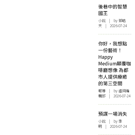
後巷中的智慧
國王
小說
| by 鄧皓
天 | 2026-07-24
你好，我想點
一份藝術！
Happy
Medium顛覆咖
啡廳想像 為都
市人提供療癒
的第三空間
報導
| by 虛詞編
輯部 | 2026-07-24
預謀一場消失
小說
| by 季
明 | 2026-07-24