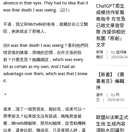
absence in their eyes. They had no idea that it
ChatGPT拒生
was their death I was seeing.（註1）
成模仿作家風
格指令 在世及
不過，我父和Michelle的爸爸，都屬於在公立醫
已故文豪皆受
限 改提供相近
院，匆匆就走了那種人。
氛圍「原創」
文字
但it was their death I was seeing？看到他們同
報導
| by 虛詞編
情背後的陳腐，滑稽的悲憫，自作主張的投
輯部 | 2026-08-04
射？什麼意思？她繼續說，which was every
bit as certain as my own. And I had an
【新書】《賣
advantage over them, which was that I knew
書者言》編輯
it.
序
書序
| by 阿
＊
豆 | 2026-08-03
後來，識了一個男朋友。都好高，或者可以一
齊學探戈？結果探戈沒有跳成，晚晚窩進被
歐盟AI法案正式
生效 生成內容
竇，睇reels睇貓咪。那些AI貓咪，從雪糕機轉
須貼水印識別
出來，還會比耶。幾搞笑。只是夜閑人靜，還