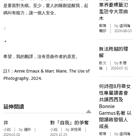
業界憂標籤氾
是要面對失眠。至少，愛人的睡顏提醒我，起
濫恐令大眾麻
碼叫有能力，讓一個人安全。
木
報導
| by 虛詞編
」
輯部 | 2026-08-03
＊
無法跨越的理
解
希望，我的翻譯，沒有歪曲作者的原意。
散文
| by 彭慧
瑜 | 2026-07-31
註1：Annie Ernaux & Marc Marie. The Use of
Photography. 2024.
何詩蓓8月舉女
性專屬讀書會
共讀西西及
延伸閱讀
Bonnie
Garmus名著 以
閱讀啟發個人
井
對「自我」的爭奪
成長
小說
| by 鍾粹 |
小說
| by 苦橙蒿 |
報導
| by 虛詞編
2026-01-02
2025-12-25