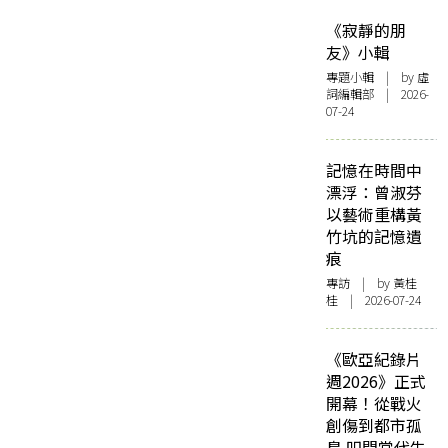
《寂靜的朋
友》小輯
專題小輯
| by 虛
詞編輯部 | 2026-
07-24
記憶在時間中
漂浮：曾淑芬
以藝術重構黃
竹坑的記憶遺
痕
專訪
| by 黃桂
桂 | 2026-07-24
《歐亞紀錄片
週2026》正式
開幕！從戰火
創傷到都市孤
島 叩問當代生