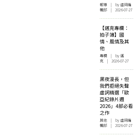
報導
| by 虛詞編
輯部 | 2026-07-27
【邁克專欄：
拍子簿】國
情、風情及其
他
專欄
| by
邁
克
| 2026-07-27
黑夜漫長，但
我們拒絕失聲
虛詞精選「歐
亞紀錄片週
2026」4部必看
之作
其他
| by 虛詞編
輯部 | 2026-07-27