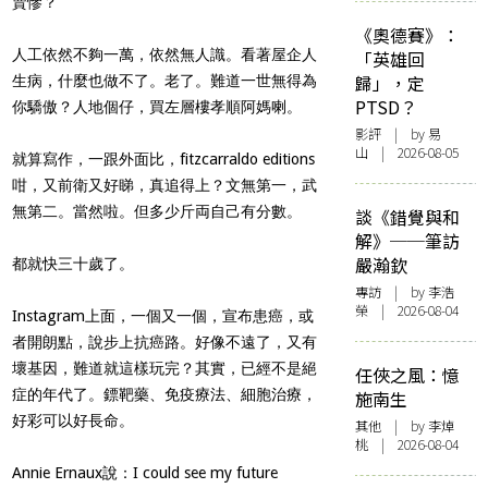
賣慘？
《奧德賽》：
人工依然不夠一萬，依然無人識。看著屋企人
「英雄回
歸」，定
生病，什麼也做不了。老了。難道一世無得為
PTSD？
你驕傲？人地個仔，買左層樓孝順阿媽喇。
影評
| by 易
山 | 2026-08-05
就算寫作，一跟外面比，fitzcarraldo editions
咁，又前衛又好睇，真追得上？文無第一，武
無第二。當然啦。但多少斤両自己有分數。
談《錯覺與和
解》──筆訪
嚴瀚欽
都就快三十歲了。
專訪
| by 李浩
榮 | 2026-08-04
Instagram上面，一個又一個，宣布患癌，或
者開朗點，說步上抗癌路。好像不遠了，又有
壞基因，難道就這樣玩完？其實，已經不是絕
任俠之風：憶
症的年代了。鏢靶藥、免疫療法、細胞治療，
施南生
好彩可以好長命。
其他
| by 李焯
桃 | 2026-08-04
Annie Ernaux說：I could see my future