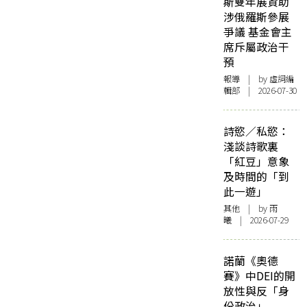
斯雙年展資助
涉俄羅斯參展
爭議 基金會主
席斥屬政治干
預
報導
| by 虛詞編
輯部 | 2026-07-30
詩慾／私慾：
淺談詩歌裏
「紅豆」意象
及時間的「到
此一遊」
其他
| by 雨
曦 | 2026-07-29
諾蘭《奧德
賽》中DEI的開
放性與反「身
份政治」