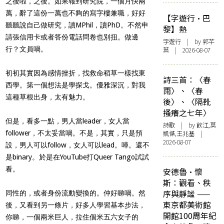
之後啦，之後。如果報到研究院，一個月快兩
萬，辭了這份一萬也不夠的寫字樓兼職，好好
【字遊行·巴
聽聽說自己做研究，讀MPhil，讀PhD。不然申
黎】熱
請張信用卡或者答份電話問卷也別扭。做邊
字遊行
| by 郭芊
行？文員喎。
葉 | 2026-08-07
初初其實因為感情挫折，找救命稻草一樣找東
詩三首：〈春
西學。第一個想法是學探戈。優雅深沉，對我
雨〉、〈春
這種草根出身，太有魅力。
後〉、〈隔靴
搔癢之七年〉
但是，看多一點，男人當leader，女人當
詩歌
| by 飲江,莫
follower，不太妥當喎。不是，其實，只是預
凱傑,王兆基 |
2026-08-07
設，男人可以follow，女人可以lead。唓。還不
是binary。於是在YouTube打Queer Tango試試
看。
安德魯·懷
斯：觀看、秩
序與靜謐 ——
同性的，或者身份流動變換的。仲好睇喎。然
東京都美術館
後，又看到另一條片，好多人學習基本步法，
開館100周年紀
你睇，一個兩米巨人，拉住個米五六女子的