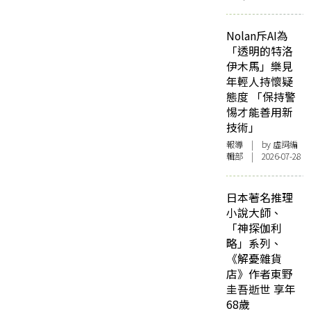
Nolan斥AI為
「透明的特洛
伊木馬」樂見
年輕人持懷疑
態度 「保持警
惕才能善用新
技術」
報導
| by 虛詞編
輯部 | 2026-07-28
日本著名推理
小說大師、
「神探伽利
略」系列、
《解憂雜貨
店》作者東野
圭吾逝世 享年
68歲