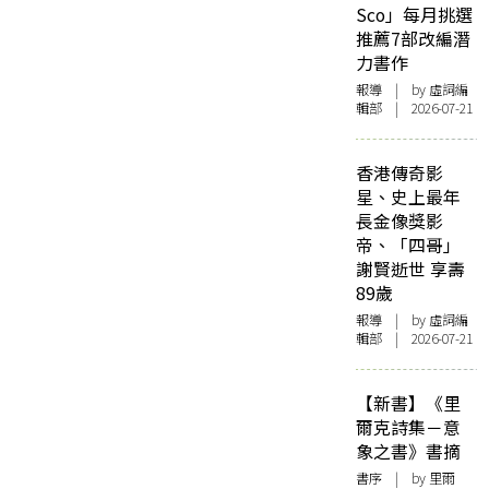
Sco」每月挑選
推薦7部改編潛
力書作
報導
| by 虛詞編
輯部 | 2026-07-21
香港傳奇影
星、史上最年
長金像獎影
帝、「四哥」
謝賢逝世 享壽
89歲
報導
| by 虛詞編
輯部 | 2026-07-21
【新書】《里
爾克詩集－意
象之書》書摘
書序
| by 里爾