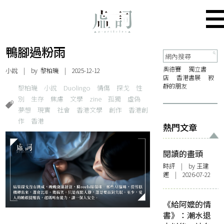
鴨腳過粉雨
奧德賽
獨立書
小說
| by 黎柏璣 | 2025-12-12
店
香港書展
寂
靜的朋友
黎柏璣
小說
Duolingo
情傷
探戈
性
別
生存
焦慮
文學
zine
孤獨
虛偽
夢想
現實
社會
香港文學
創作
香港創
作
香港
熱門文章
閱讀的盡頭
時評
| by 王建
鏗 | 2026-07-22
《給阿嬤的情
書》：潮水退