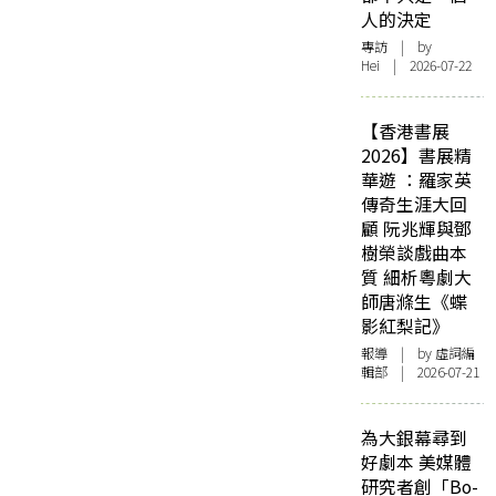
人的決定
專訪
| by
Hei | 2026-07-22
【香港書展
2026】書展精
華遊 ：羅家英
傳奇生涯大回
顧 阮兆輝與鄧
樹榮談戲曲本
質 細析粵劇大
師唐滌生《蝶
影紅梨記》
報導
| by 虛詞編
輯部 | 2026-07-21
為大銀幕尋到
好劇本 美媒體
研究者創「Bo-