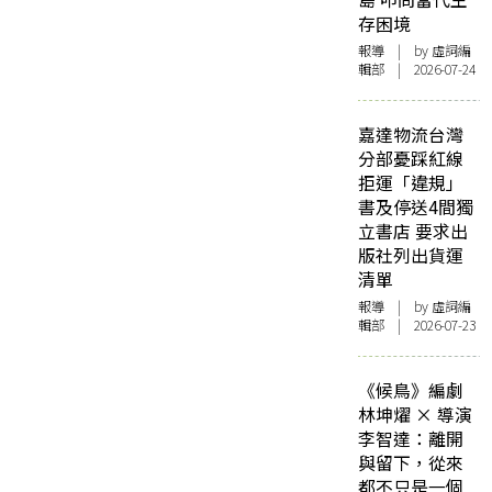
存困境
報導
| by 虛詞編
輯部 | 2026-07-24
嘉達物流台灣
分部憂踩紅線
拒運「違規」
書及停送4間獨
立書店 要求出
版社列出貨運
清單
報導
| by 虛詞編
輯部 | 2026-07-23
《候鳥》編劇
林坤燿 × 導演
李智達：離開
與留下，從來
都不只是一個