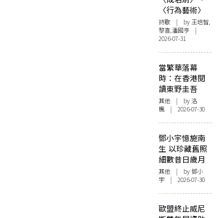
〈行為藝術〉
詩歌
| by 王培智,
黎喜,潘國亨 |
2026-07-31
當繁華落幕
時：在香港閱
讀東野圭吾
其他
| by
洛
楓
| 2026-07-30
鄧小宇憶施南
生 以珍藏舊照
細數昔日歲月
其他
| by 鄧小
宇 | 2026-07-30
歐盟終止威尼