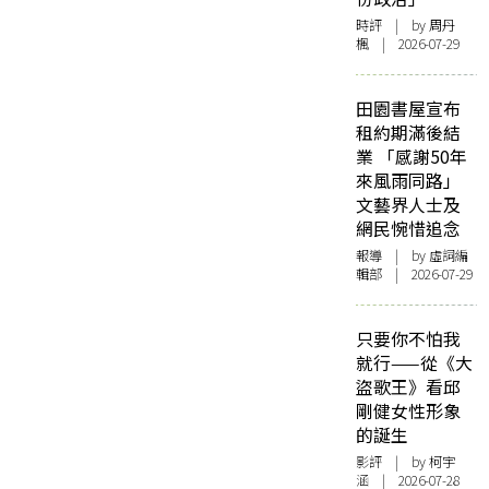
時評
| by
周丹
楓
| 2026-07-29
田園書屋宣布
租約期滿後結
業 「感謝50年
來風雨同路」
文藝界人士及
網民惋惜追念
報導
| by 虛詞編
輯部 | 2026-07-29
只要你不怕我
就行——從《大
盜歌王》看邱
剛健女性形象
的誕生
影評
| by 柯宇
涵 | 2026-07-28