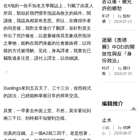
去以後，被允
在X地的一份不知名文學雜誌上，刊載了由某人
許的鄉愁
所寫，類似於我們慣常指認為散文的稿件。閱
影評
| by 盤柳
讀後，我認為相當有意思。所以，在獲得作者
儂 | 2026-07-23
的同意後，我對文章進行了翻譯，並針對原文
作出了些許修改，以盡量確保其意象或所指涉
諾蘭《奧德
之事物，能夠在我們身處的社會脈絡裡，以同
賽》中DEI的開
樣的方式被理解。至此，身為譯者，我實在已
放性與反「身
竊取過多注意，謹付上譯文，以供細讀。
份政治」
時評
| by
周丹
「
楓
| 2026-07-29
Duolingo來到五百天了。三十三分，按照程式
的說法，已經能夠掌握日常的簡單交流。
編輯推介
其實，一早要去外面上堂。不然，莫非要玩到
兩三千日。到時都不知變到怎樣。
止水
小說
| by 胡韡
心 | 2026-08-07
但真的沒錢。上一個A2就三四千。老是想著，