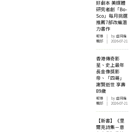
好劇本 美媒體
研究者創「Bo-
Sco」每月挑選
推薦7部改編潛
力書作
報導
| by 虛詞編
輯部 | 2026-07-21
香港傳奇影
星、史上最年
長金像獎影
帝、「四哥」
謝賢逝世 享壽
89歲
報導
| by 虛詞編
輯部 | 2026-07-21
【新書】《里
爾克詩集－意