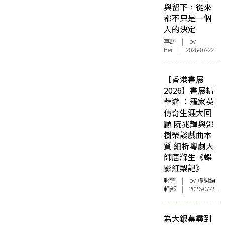
與留下，從來
都不只是一個
人的決定
專訪
| by
Hei | 2026-07-22
【香港書展
2026】書展精
華遊 ：羅家英
傳奇生涯大回
顧 阮兆輝與鄧
樹榮談戲曲本
質 細析粵劇大
師唐滌生《蝶
影紅梨記》
報導
| by 虛詞編
輯部 | 2026-07-21
為大銀幕尋到