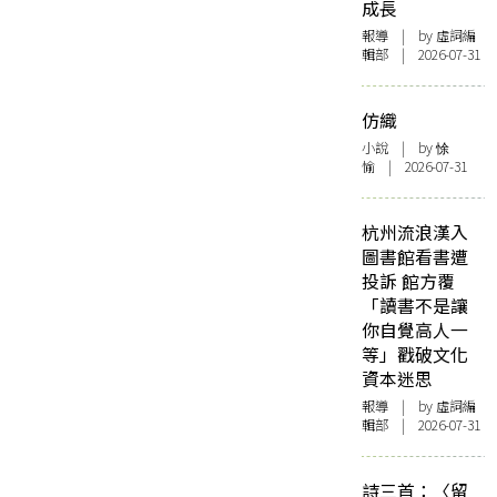
成長
報導
| by 虛詞編
輯部 | 2026-07-31
仿織
小說
| by 悇
愉 | 2026-07-31
杭州流浪漢入
圖書館看書遭
投訴 館方覆
「讀書不是讓
你自覺高人一
等」戳破文化
資本迷思
報導
| by 虛詞編
輯部 | 2026-07-31
詩三首：〈留