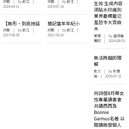
連】鄧寄塵時間之
之處〉（悼昆德
詩歌
| by
飲江
|
詩歌
| by
飲江
|
生效 生成內容
2024-04-11
2023-07-14
奧本默默和特特特
拉）、〈媚俗三
須貼水印識別
根斯坦（問疾）
題〉（外一首）、
業界憂標籤氾
〈衰年變法〉（擬
濫恐令大眾麻
【無形・到底拖延
猶記當年年紀小
蔡炎培教授）
木
過甚麼事】善良的
（4分33秒又3秒）
詩歌
| by
飲江
|
詩歌
| by
飲江
|
2023-06-30
2022-06-10
人坐在善良的樹下
報導
| by 虛詞編
輯部 | 2026-08-03
之 拖延（懷所羅門
並葉輝叔叔）
無法跨越的理
解
散文
| by 彭慧
瑜 | 2026-07-31
何詩蓓8月舉女
性專屬讀書會
共讀西西及
Bonnie
Garmus名著 以
閱讀啟發個人