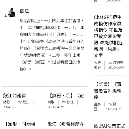
桃 | 2026-08-04
飲江
ChatGPT拒生
原名劉以正。一九四九年生於香港，
成模仿作家風
七十年代開始新詩創作。一九八七年
格指令 在世及
與朋友合辦詩刊《九分壹》。一九九
已故文豪皆受
七年出版詩集《於是你沿街看節日的
限 改提供相近
燈飾》（曾獲第五屆香港中文文學雙
氛圍「原創」
年獎詩組獎項）。二零一零年出版
文字
《於是（搬石）你沿街看節日的燈
報導
| by 虛詞編
輯部 | 2026-08-04
飾》。
【新書】《賣
書者言》編輯
飲江詩兩首
【無形・◯】〈莊
序
周圓夢（給曉虹和
詩歌
| by
飲江
|
詩歌
| by
飲江
|
書序
| by 阿
2024-12-19
2024-04-26
沾樹）〉——「莊
豆 | 2026-08-03
周都唔諗嘅嘢／留
返畀佢哋諗啦」
【無形．同病相
飲江〈那曾經所在
歐盟AI法案正式