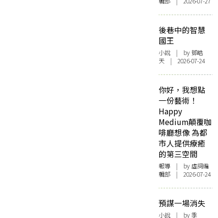
輯部 | 2026-07-27
後巷中的智慧
國王
小說
| by 鄧皓
天 | 2026-07-24
你好，我想點
一份藝術！
Happy
Medium顛覆咖
啡廳想像 為都
市人提供療癒
的第三空間
報導
| by 虛詞編
輯部 | 2026-07-24
預謀一場消失
小說
| by 季