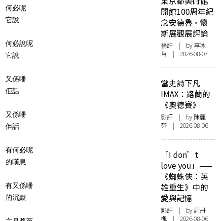
東京都美術館
何必呢
開館100周年紀
它說
念安德魯·懷
斯展觀展評論
何必說呢
藝評
| by 李冰
苔 | 2026-08-07
它說
又係噃
當史詩下凡
佢話
IMAX：路蘭的
《奧德賽》
又係噃
影評
| by 陳麗
芬 | 2026-08-06
佢話
有何必呢
「I don’t
的嘆息
love you」——
《蜘蛛俠：英
有又係噃
雄重生》中的
愛與記憶
的沉默
影評
| by
周丹
楓
| 2026-08-06
六月將至