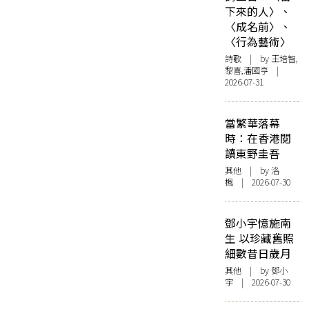
下來的人〉、
〈成名前〉、
〈行為藝術〉
詩歌
| by 王培智,
黎喜,潘國亨 |
2026-07-31
當繁華落幕
時：在香港閱
讀東野圭吾
其他
| by
洛
楓
| 2026-07-30
鄧小宇憶施南
生 以珍藏舊照
細數昔日歲月
其他
| by 鄧小
宇 | 2026-07-30