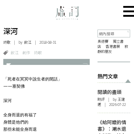
深河
奧德賽
獨立書
詩歌
| by
飲江
| 2018-08-31
店
香港書展
寂
靜的朋友
飲江
創作
詩歌
熱門文章
「死者在冥冥中說生者的閒話」
——塞契佛
閱讀的盡頭
時評
| by 王建
深河
鏗 | 2026-07-22
全身而退的有福了
《給阿嬤的情
身體是他們的
書》：潮水退
那些未能全身而退