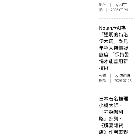
影評
| by 柯宇
涵 | 2026-07-28
Nolan斥AI為
「透明的特洛
伊木馬」樂見
年輕人持懷疑
態度 「保持警
惕才能善用新
技術」
報導
| by 虛詞編
輯部 | 2026-07-28
日本著名推理
小說大師、
「神探伽利
略」系列、
《解憂雜貨
店》作者東野