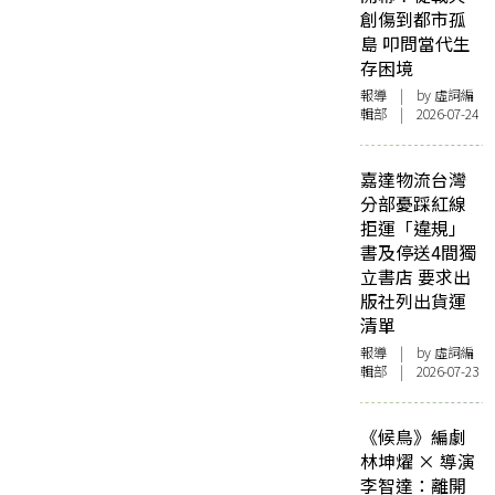
創傷到都市孤
島 叩問當代生
存困境
報導
| by 虛詞編
輯部 | 2026-07-24
嘉達物流台灣
分部憂踩紅線
拒運「違規」
書及停送4間獨
立書店 要求出
版社列出貨運
清單
報導
| by 虛詞編
輯部 | 2026-07-23
《候鳥》編劇
林坤燿 × 導演
李智達：離開