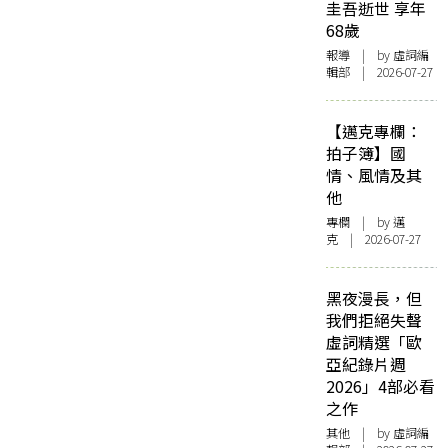
圭吾逝世 享年
68歲
報導
| by 虛詞編
輯部 | 2026-07-27
【邁克專欄：
拍子簿】國
情、風情及其
他
專欄
| by
邁
克
| 2026-07-27
黑夜漫長，但
我們拒絕失聲
虛詞精選「歐
亞紀錄片週
2026」4部必看
之作
其他
| by 虛詞編