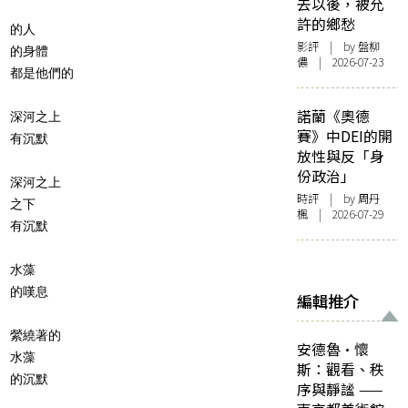
去以後，被允
許的鄉愁
的人
影評
| by 盤柳
的身體
儂 | 2026-07-23
都是他們的
諾蘭《奧德
深河之上
賽》中DEI的開
有沉默
放性與反「身
份政治」
深河之上
時評
| by
周丹
之下
楓
| 2026-07-29
有沉默
水藻
的嘆息
編輯推介
縈繞著的
安德魯·懷
水藻
斯：觀看、秩
的沉默
序與靜謐 ——