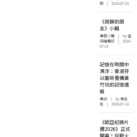
明 | 2026-07-24
《寂靜的朋
友》小輯
專題小輯
| by 虛
詞編輯部 | 2026-
07-24
記憶在時間中
漂浮：曾淑芬
以藝術重構黃
竹坑的記憶遺
痕
專訪
| by 黃桂
桂 | 2026-07-24
《歐亞紀錄片
週2026》正式
開幕！從戰火