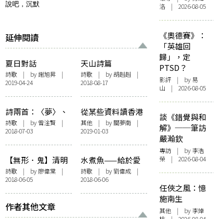
說吧，沉默
洛 | 2026-08-05
《奧德賽》：
延伸閱讀
「英雄回
歸」，定
夏日對話
天山詩篇
PTSD？
詩歌
| by
謝旭昇
|
詩歌
| by
胡赳赳
|
影評
| by 易
2019-04-24
2018-08-17
山 | 2026-08-05
詩兩首：〈夢〉、
從某些資料讀香港
談《錯覺與和
〈走路的人〉
詩歌
詩歌
| by
曾淦賢
|
其他
| by 關夢南 |
解》──筆訪
2018-07-03
2019-01-03
嚴瀚欽
專訪
| by 李浩
【無形．鬼】清明
水煮魚——給於愛
榮 | 2026-08-04
夢書——鬼者，歸
荷華相識的台灣作
詩歌
| by
廖偉棠
|
詩歌
| by
劉偉成
|
2018-06-05
2018-06-06
也
家顏忠賢
任俠之風：憶
施南生
作者其他文章
其他
| by 李焯