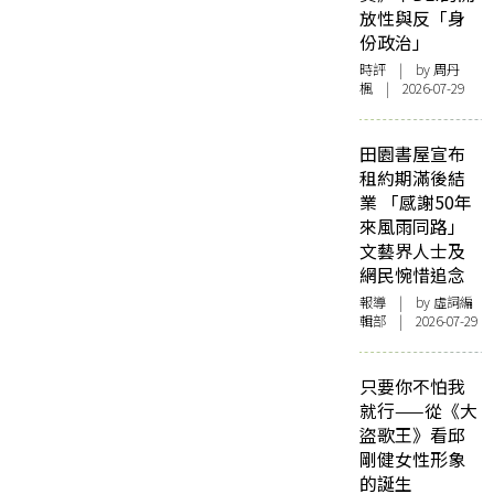
放性與反「身
份政治」
時評
| by
周丹
楓
| 2026-07-29
田園書屋宣布
租約期滿後結
業 「感謝50年
來風雨同路」
文藝界人士及
網民惋惜追念
報導
| by 虛詞編
輯部 | 2026-07-29
只要你不怕我
就行——從《大
盜歌王》看邱
剛健女性形象
的誕生