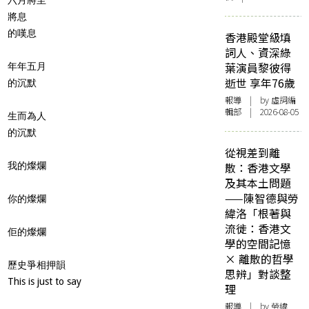
將息
的嘆息
香港殿堂級填
詞人、資深綠
葉演員黎彼得
年年五月
逝世 享年76歲
的沉默
報導
| by 虛詞編
輯部 | 2026-08-05
生而為人
的沉默
從視差到離
我的燦爛
散：香港文學
及其本土問題
——陳智德與勞
你的燦爛
緯洛「根著與
流徙：香港文
佢的燦爛
學的空間記憶
× 離散的哲學
歷史爭相押韻
思辨」對談整
This is just to say
理
報導
| by 勞緯