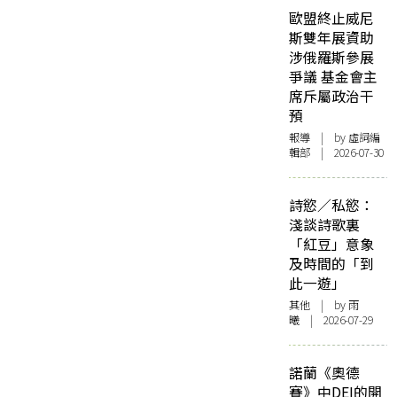
歐盟終止威尼
斯雙年展資助
涉俄羅斯參展
爭議 基金會主
席斥屬政治干
預
報導
| by 虛詞編
輯部 | 2026-07-30
詩慾／私慾：
淺談詩歌裏
「紅豆」意象
及時間的「到
此一遊」
其他
| by 雨
曦 | 2026-07-29
諾蘭《奧德
賽》中DEI的開