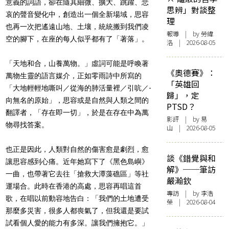
意義的詞語，卻在隨其細微、擴大、跳躍、悲
思辨」對談整
哀的聲音變化中，創造出一個全新場域，思容
理
也再一次把遙遠山地、土壤，統統搬到我們凌
報導
| by 勞緯
空的腳下，在座的每人似乎都有了「著落」。
洛 | 2026-08-05
「天地和合，山養萬物。」虛詞可能是呼喚著
《奧德賽》：
萬物生靈的語言媒介，正如零雨詩中所寫的
「英雄回
「大地輕輕地嘶叫／從海的肺活量裡／引吭／-
歸」，定
向無名的原始」，思容或是自然與人類之間的
PTSD？
翻譯者，「存在即一切」，於是在存在中為萬
影評
| by 易
物尋找答案。
山 | 2026-08-05
也正是因此，人類對自然的傷害愈是劇烈，愈
談《錯覺與和
讓思容感到心痛。近年她寫下了《黑色島嶼》
解》──筆訪
一曲，也帶著它去往「搶救大潭藻礁區」等社
嚴瀚欽
運場合。此時在香港的高處，思容再唱這首
專訪
| by 李浩
歌，在唱以前動容地告白：「我們的土地遭受
榮 | 2026-08-04
那麼多災害，很多人都喪氣了，但我還是要試
試看個人愛的能力有多深。讓我們擁抱它。」