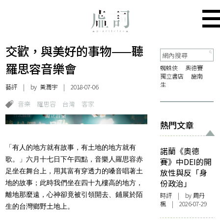
交歡，與美好的事物——聽
羅思容音樂會
蜘蛛俠
奧德賽
獨立書店
施南
生
藝評
| by
黃潤宇
| 2018-07-06
音樂
羅思容
台灣
客家
熱門文章
「有人的地方就有故事，有土地的地方就有
諾蘭《奧德
歌。」六月十七日下午四點，音樂人羅思容赤
賽》中DEI的開
足坐在舞台上，用其富有穿透力的嗓音唱著土
放性與反「身
份政治」
地的故事；此時我們坐在四十九樓高的地方，
離地那麼遠，心神卻竟被引領開去、鋪展於陌
時評
| by
周丹
楓
| 2026-07-29
生的台灣鄉野土地上。