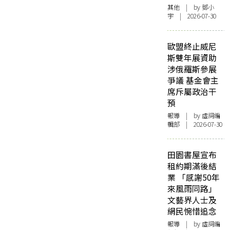
其他
| by 鄧小
宇 | 2026-07-30
歐盟終止威尼
斯雙年展資助
涉俄羅斯參展
爭議 基金會主
席斥屬政治干
預
報導
| by 虛詞編
輯部 | 2026-07-30
田園書屋宣布
租約期滿後結
業 「感謝50年
來風雨同路」
文藝界人士及
網民惋惜追念
報導
| by 虛詞編