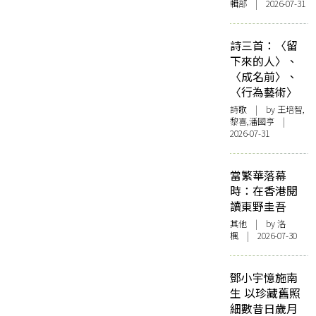
輯部 | 2026-07-31
詩三首：〈留
下來的人〉、
〈成名前〉、
〈行為藝術〉
詩歌
| by 王培智,
黎喜,潘國亨 |
2026-07-31
當繁華落幕
時：在香港閱
讀東野圭吾
其他
| by
洛
楓
| 2026-07-30
鄧小宇憶施南
生 以珍藏舊照
細數昔日歲月