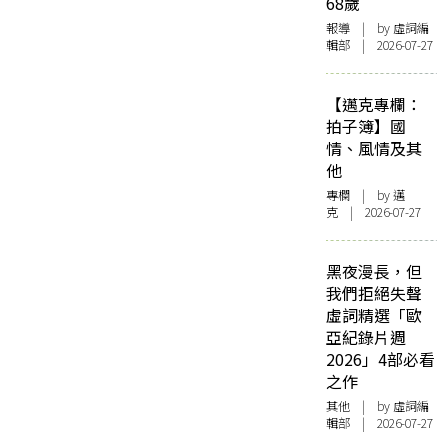
68歲
報導
| by 虛詞編
輯部 | 2026-07-27
【邁克專欄：
拍子簿】國
情、風情及其
他
專欄
| by
邁
克
| 2026-07-27
黑夜漫長，但
我們拒絕失聲
虛詞精選「歐
亞紀錄片週
2026」4部必看
之作
其他
| by 虛詞編
輯部 | 2026-07-27