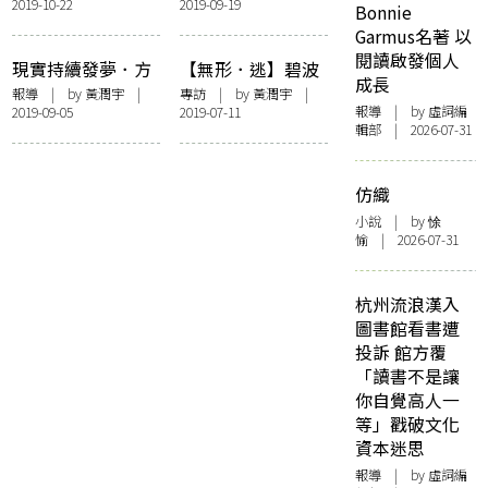
2019-10-22
2019-09-19
客西馬尼園，我目
曼・藍波安：海洋
Bonnie
的就是生活
基因，文學就在身
Garmus名著 以
體髮膚
閱讀啟發個人
現實持續發夢．方
【無形．逃】碧波
成長
圓共同出神——記
押404︰抵抗與重
報導
| by
黃潤宇
|
專訪
| by
黃潤宇
|
報導
| by 虛詞編
2019-09-05
2019-07-11
《方圓》創刊號發
生，人人皆是藝術
輯部 | 2026-07-31
佈會
家
仿織
小說
| by 悇
愉 | 2026-07-31
杭州流浪漢入
圖書館看書遭
投訴 館方覆
「讀書不是讓
你自覺高人一
等」戳破文化
資本迷思
報導
| by 虛詞編