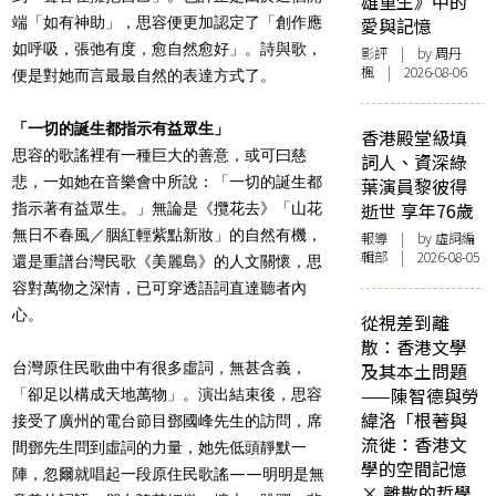
雄重生》中的
端「如有神助」，思容便更加認定了「創作應
愛與記憶
如呼吸，張弛有度，愈自然愈好」。詩與歌，
影評
| by
周丹
楓
| 2026-08-06
便是對她而言最最自然的表達方式了。
「一切的誕生都指示有益眾生」
香港殿堂級填
思容的歌謠裡有一種巨大的善意，或可曰慈
詞人、資深綠
悲，一如她在音樂會中所說：「一切的誕生都
葉演員黎彼得
逝世 享年76歲
指示著有益眾生。」無論是《攬花去》「山花
無日不春風／胭紅輕紫點新妝」的自然有機，
報導
| by 虛詞編
輯部 | 2026-08-05
還是重譜台灣民歌《美麗島》的人文關懷，思
容對萬物之深情，已可穿透語詞直達聽者內
心。
從視差到離
散：香港文學
台灣原住民歌曲中有很多虛詞，無甚含義，
及其本土問題
——陳智德與勞
「卻足以構成天地萬物」。演出結束後，思容
緯洛「根著與
接受了廣州的電台節目鄧國峰先生的訪問，席
流徙：香港文
間鄧先生問到虛詞的力量，她先低頭靜默一
學的空間記憶
陣，忽爾就唱起一段原住民歌謠——明明是無
× 離散的哲學