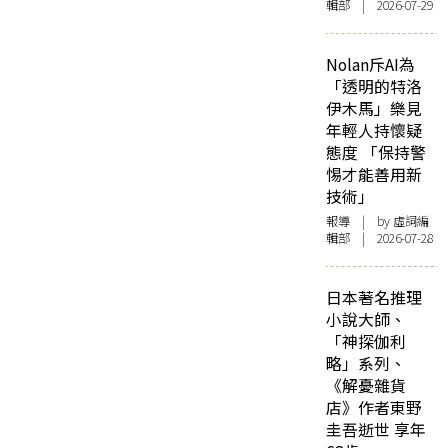
輯部 | 2026-07-29
Nolan斥AI為
「透明的特洛
伊木馬」樂見
年輕人持懷疑
態度 「保持警
惕才能善用新
技術」
報導
| by 虛詞編
輯部 | 2026-07-28
日本著名推理
小說大師、
「神探伽利
略」系列、
《解憂雜貨
店》作者東野
圭吾逝世 享年