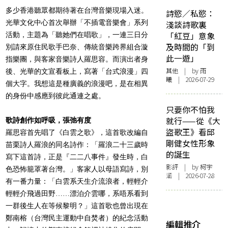
多少香港聽眾都期待著在台灣音樂現場入迷。
詩慾／私慾：
光華文化中心首次舉辦「不插電音樂會」系列
淺談詩歌裏
「紅豆」意象
活動，主題為「聽她們在唱歌」，一連三日分
及時間的「到
別請來原住民歌手巴奈、傳統音樂跨界組合漩
此一遊」
指樂團，與客家音樂詩人羅思容。而演出者身
其他
| by 雨
後、光華的文宣看板上，寫著「台式浪漫」四
曦 | 2026-07-29
個大字。我想這是種廣義的浪漫吧，是在相異
的身份中感應到彼此通連之處。
只要你不怕我
就行——從《大
歌詩創作如呼吸，張弛有度
盜歌王》看邱
羅思容首先唱了《白雲之歌》，這首歌改編自
剛健女性形象
苗栗詩人羅浪的同名詩作：「羅浪二十三歲時
的誕生
寫下這首詩，正是『二二八事件』發生時，白
影評
| by 柯宇
色恐怖籠罩著台灣。」客家人以母語寫詩，別
涵 | 2026-07-28
有一番力量：「白雲系天生介流浪者，輕輕介
輕輕介飛過田野……漂泊介雲哪，系唔系看到
一群後生人在等候黎明？」這首歌也曾出現在
鄭南榕（台灣民主運動中自焚者）的紀念活動
編輯推介