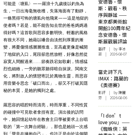
安德魯·懷
可能是〈塘虱〉——羅浪十九歲後以釣魚為
斯：觀看、秩
生，一日出海毫無收穫，失落海面有了動靜，
序與靜謐 ——
一條黑得可怖的塘虱向他飛來——這是地獄的
東京都美術館
使者嗎？若是，能不能告知去世的爸爸媽媽過
開館100周年紀
得好嗎？這首歌與思容多數明快、輕邈的風格
念安德魯·懷
有很大不同，她藉以嗓音由淡然到厚重的漸
斯展觀展評論
變，將憂傷情感層層推進，至高處更像是喊開
藝評
| by 李冰
苔 | 2026-08-07
了地獄的入口，尾段卻忽然放輕，好像忽然從
寂寞人間醒過來……節奏跌宕如歌劇，情感猛
烈也細緻，一旁的聽眾聽得暗自抹淚。閩南文
當史詩下凡
化，將對故人的懷戀寄託於萬物生靈，而思容
IMAX：路蘭的
用音樂令思念「破口而出」，卻又不打破其隱
《奧德賽》
秘的本質，是她的獨到之處。
影評
| by 陳麗
芬 | 2026-08-06
羅思容的唱腔時而清亮，時而厚重，不同性質
的碰撞中可見歌者拿捏有度。演出後的訪問
「I don’t
中，她回憶起幼年在教會主日學被要求上台唱
love you」——
歌的「第一次舞台經驗」，那也是她頭一次感
《蜘蛛俠：英
到「聲音在擁抱自己」。也許正是由於這個開