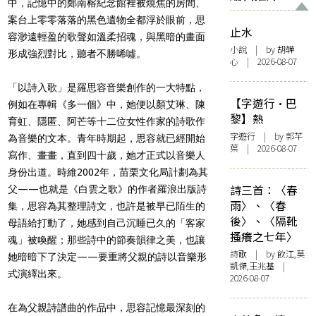
中，記憶中的鄭南榕紀念館裡被燒焦的房間、
案台上零零落落的黑色遺物全都浮於眼前，思
止水
容渺遠輕盈的歌聲如溫柔招魂，與黑暗的畫面
小說
| by 胡韡
形成強烈對比，聽者不勝唏噓。
心 | 2026-08-07
「以詩入歌」是羅思容音樂創作的一大特點，
【字遊行·巴
例如在專輯《多一個》中，她便以顏艾琳、陳
黎】熱
育虹、隱匿、阿芒等十二位女性作家的詩歌作
字遊行
| by 郭芊
為音樂的文本。青年時期起，思容就已經開始
葉 | 2026-08-07
寫作、畫畫，直到四十歲，她才正式以音樂人
身份出道。時維2002年，苗栗文化局計劃為其
詩三首：〈春
父——也就是《白雲之歌》的作者羅浪出版詩
雨〉、〈春
集，思容為其整理詩文，也許是被早已陌生的
後〉、〈隔靴
母語給打動了，她感到自己沉睡已久的「客家
搔癢之七年〉
魂」被喚醒；那些詩中的節奏韻律之美，也讓
詩歌
| by 飲江,莫
她暗暗下了決定——要重將父親的詩以音樂形
凱傑,王兆基 |
式演繹出來。
2026-08-07
在為父親詩譜曲的作品中，思容記憶最深刻的