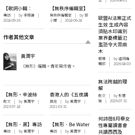
豆 | 2026-08-03
【歌詞小輯︰
【無秩序編輯室】
Heyo】創作沒有
前置詞︰噪音
專訪
| by
李顥謙
|
無秩序編輯室
| by
鄧
歐盟AI法案正式
2018-09-26
小樺
| 2018-06-28
comfort zone
生效 生成內容
須貼水印識別
作者其他文章
業界憂標籤氾
濫恐令大眾麻
木
黃潤宇
報導
| by 虛詞編
輯部 | 2026-08-03
《無形》編輯。青年寫作者。
無法跨越的理
解
【無形・辛波絲
香港人的《五夜講
散文
| by 彭慧
卡，種種可能】我
場》：十五秒？講
瑜 | 2026-07-31
散文
| by
黃潤宇
|
其他
| by
黃潤宇
|
2023-07-18
2021-03-31
偏愛她注視這無法
埋佢
穿越的石頭
何詩蓓8月舉女
【無形．黑】專訪
【無形．Be Water
性專屬讀書會
周雲蓬：從大理到
My Friend】夏
專訪
| by
黃潤宇
|
專訪
| by
黃潤宇
|
共讀西西及