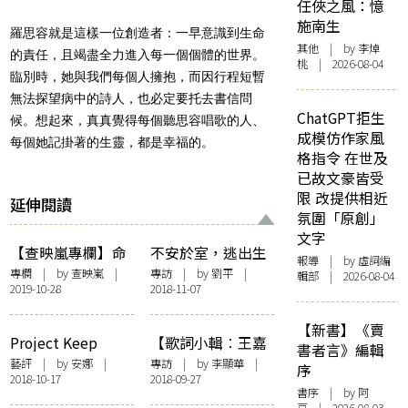
任俠之風：憶
施南生
羅思容就是這樣一位創造者：一早意識到生命
其他
| by 李焯
的責任，且竭盡全力進入每一個個體的世界。
桃 | 2026-08-04
臨別時，她與我們每個人擁抱，而因行程短暫
無法探望病中的詩人，也必定要托去書信問
ChatGPT拒生
候。想起來，真真覺得每個聽思容唱歌的人、
成模仿作家風
每個她記掛著的生靈，都是幸福的。
格指令 在世及
已故文豪皆受
限 改提供相近
延伸閱讀
氛圍「原創」
文字
【查映嵐專欄】命
不安於室，逃出生
報導
| by 虛詞編
中注定的小田切線
天？——葉文希的
專欄
| by
查映嵐
|
專訪
| by
劉平
|
輯部 | 2026-08-04
2019-10-28
2018-11-07
（下）
《之／between／
間》
【新書】《賣
Project Keep
【歌詞小輯︰王嘉
書者言》編輯
Pushing：絕望中
儀 X 王樂儀】音樂
藝評
| by
安娜
|
專訪
| by 李顯華 |
序
2018-10-17
2018-09-27
迎難創造
是欲望的深淵
書序
| by 阿