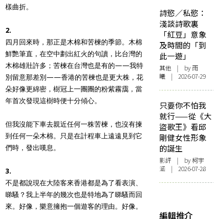
樣曲折。
詩慾／私慾：
淺談詩歌裏
2.
「紅豆」意象
四月回來時，那正是木棉和苦楝的季節。木棉
及時間的「到
鮮艷筆直，在空中劃出紅火的句讀，比台灣的
此一遊」
木棉雄壯許多；苦楝在台灣也是有的——我特
其他
| by 雨
曦 | 2026-07-29
別留意那差別——香港的苦楝也是更大株，花
朵好像更綿密，樹冠上一團團的粉紫霧靄，當
年首次發現這樹時便十分傾心。
只要你不怕我
就行——從《大
但我沒能下車去親近任何一株苦楝，也沒有揀
盜歌王》看邱
到任何一朵木棉。只是在計程車上遠遠見到它
剛健女性形象
的誕生
們時，發出嘆息。
影評
| by 柯宇
涵 | 2026-07-28
3.
不是都說現在大陸客來香港都是為了看表演、
睇騷？我上半年的幾次也是特地為了睇騷而回
來。好像，樂意擁抱一個遊客的理由。好像。
編輯推介