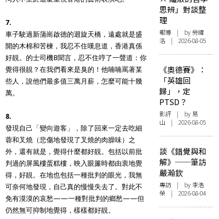
思辨」對談整
理
7.
報導
| by 勞緯
車子駛過新蒲崗啟德的迴旋天橋，遠處就是盛
洛 | 2026-08-05
開的木棉和苦楝，我忍不住嘆息道，香港真係
好靚。的士司機B聞言，忍不住哼了一聲道：你
《奧德賽》：
覺得很靚？在我們看來是臭的！他喃喃罵著某
「英雄回
些人，說他們最多值三萬月薪，怎麼可能十幾
歸」，定
萬。
PTSD？
影評
| by 易
8.
山 | 2026-08-05
發現自己「變向遊客」，除了回來一定去吃細
蓉和叉燒（悲傷地發現了叉燒的肉臊味）之
談《錯覺與和
外，還有就是，覺得什麼都好靚。包括以前批
解》──筆訪
判過的屏風樓蛋糕樓，映入眼簾時都由衷地覺
嚴瀚欽
得，好靚。在地也包括一種批判的眼光，我無
專訪
| by 李浩
可奈何地發現，自己真的慢慢失去了。對此不
榮 | 2026-08-04
免有漠漠的哀愁——一種對批判的鄉愁——但
仍然無可抑制地覺得，樣樣都好靚。