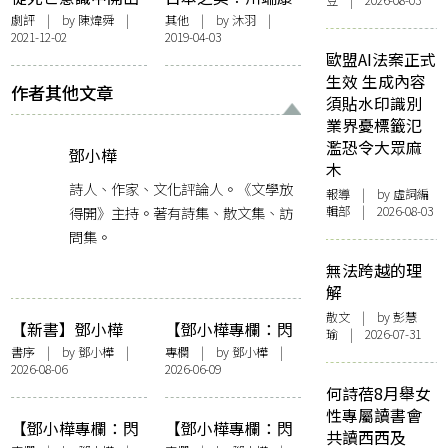
豆 | 2026-08-03
鮮花——黎海寧
成的美麗與哀愁
劇評
| by
陳煒舜
|
其他
| by
沐羽
|
2021-12-02
2019-04-03
《九歌》觀後隨感
歐盟AI法案正式
生效 生成內容
作者其他文章
須貼水印識別
業界憂標籤氾
濫恐令大眾麻
鄧小樺
木
詩人、作家、文化評論人。《文學放
報導
| by 虛詞編
得開》主持。著有詩集、散文集、訪
輯部 | 2026-08-03
問集。
無法跨越的理
解
散文
| by 彭慧
【新書】鄧小樺
【鄧小樺專欄：閃
瑜 | 2026-07-31
《無憂花》自序
爍其辭】女人抽薄
書序
| by
鄧小樺
|
專欄
| by
鄧小樺
|
2026-08-06
2026-06-09
荷長煙——看政府
何詩蓓8月舉女
控煙加辣
性專屬讀書會
【鄧小樺專欄：閃
【鄧小樺專欄：閃
共讀西西及