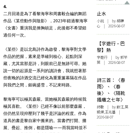
4.
止水
二月回港是為了看黎海寧和周書毅合編的舞蹈
小說
| by 胡韡
作品《某些動作與陰影》，2023年錯過黎海寧
心 | 2026-08-07
《女書》重演我是捶胸頓足，此後都不希望錯
過任何一次。
【字遊行·巴
黎】熱
《某些》是以北島詩作為啟發，黎海寧對文學
作品的把握，素來是準確到核心、起點則深
字遊行
| by 郭芊
葉 | 2026-08-07
藏，尤其當那是詩，到眼前已是無跡可尋。她
說一切的起源是一系列的讀詩會，我就想著那
些夜晚的詩酒交流已經化為重重簾幕隔在作品
詩三首：〈春
與我們之間，銀碗盛雪，不記來時路。
雨〉、〈春
後〉、〈隔靴
搔癢之七年〉
黎海寧可以極其森嚴。當她極其森嚴的時候我
極其喜歡。《某些》已經不像以前那麼森嚴，
詩歌
| by 飲江,莫
凱傑,王兆基 |
但仍然呈現抑壓到了幾乎是評論的程度。作為
2026-08-07
道具的書是黎自家中搬來的。當書們打開、攤
展、疊起、推倒，都是隱喻——而我當時並不