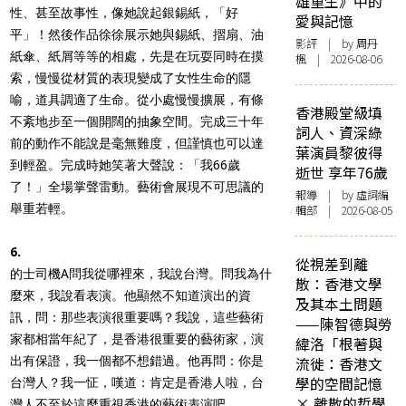
雄重生》中的
性、甚至故事性，像她說起銀錫紙，「好
愛與記憶
平」！然後作品徐徐展示她與錫紙、摺扇、油
影評
| by
周丹
紙傘、紙屑等等的相處，先是在玩耍同時在摸
楓
| 2026-08-06
索，慢慢從材質的表現變成了女性生命的隱
喻，道具調適了生命。從小處慢慢擴展，有條
香港殿堂級填
不紊地步至一個開闊的抽象空間。完成三十年
詞人、資深綠
前的動作不能說是毫無難度，但謹慎也可以達
葉演員黎彼得
到輕盈。完成時她笑著大聲說：「我66歲
逝世 享年76歲
了！」全場掌聲雷動。藝術會展現不可思議的
報導
| by 虛詞編
舉重若輕。
輯部 | 2026-08-05
6.
從視差到離
的士司機A問我從哪裡來，我說台灣。問我為什
散：香港文學
麼來，我說看表演。他顯然不知道演出的資
及其本土問題
訊，問：那些表演很重要嗎？我說，這些藝術
——陳智德與勞
家都相當年紀了，是香港很重要的藝術家，演
緯洛「根著與
出有保證，我一個都不想錯過。他再問：你是
流徙：香港文
學的空間記憶
台灣人？我一怔，嘆道：肯定是香港人啦，台
× 離散的哲學
灣人不至於這麼重視香港的藝術表演吧。