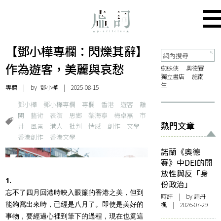
【鄧小樺專欄：閃爍其辭】
作為遊客，美麗與哀愁
蜘蛛俠
奧德賽
獨立書店
施南
生
專欄
| by
鄧小樺
| 2025-08-15
鄧小樺
鄧小樺專欄
專欄
香港
遊客
離
開
藝術
表演
思鄉
黎海寧
梅卓燕
市
熱門文章
井
風景
港人
批判
情感
創作
文學
香港創作
香港文學
諾蘭《奧德
賽》中DEI的開
放性與反「身
1.
份政治」
忘不了四月回港時映入眼簾的香港之美，但到
時評
| by
周丹
能夠寫出來時，已經是八月了。即使是美好的
楓
| 2026-07-29
事物，要經過心裡到筆下的過程，現在也竟這