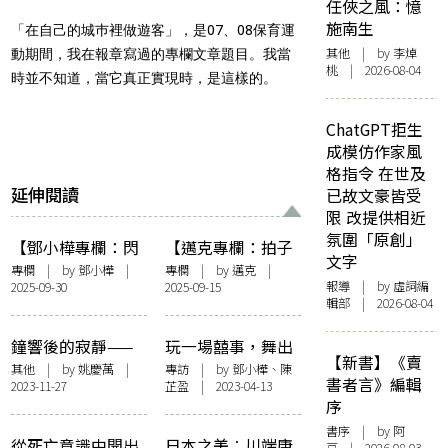
任俠之風：憶
施南生
「在自己的城巿裡做遊客」，是07、08保育運
其他
| by 李焯
動期間，我在報章寫過的專欄文章題目。我當
桃 | 2026-08-04
時並不知道，當它真正實現時，是這樣的。
ChatGPT拒生
成模仿作家風
格指令 在世及
延伸閱讀
已故文豪皆受
限 改提供相近
氛圍「原創」
【鄧小樺專欄：閃
【邁克專欄：拍子
文字
爍其辭】失眠的時
簿】楊德昌筆記
專欄
| by
鄧小樺
|
專欄
| by
邁克
|
報導
| by 虛詞編
2025-09-30
2025-09-15
候，想起絲羅小姐
輯部 | 2026-08-04
鐘響後的寂靜——
玩一場囍事，舞出
【新書】《賣
〈後人類的美麗與
關係支點——自由
其他
| by
姚慶萬
|
專訪
| by 鄧小樺、陳
書者言》編輯
2023-11-27
芷盈 | 2023-04-13
哀愁〉
舞2023：訪梅卓
序
燕、陳建文《囍 —
書序
| by 阿
紅色的承諾》
從死亡意識中開出
日本之美︰川端康