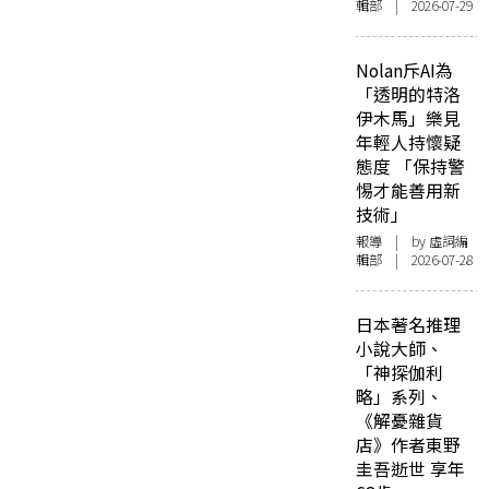
輯部 | 2026-07-29
Nolan斥AI為
「透明的特洛
伊木馬」樂見
年輕人持懷疑
態度 「保持警
惕才能善用新
技術」
報導
| by 虛詞編
輯部 | 2026-07-28
日本著名推理
小說大師、
「神探伽利
略」系列、
《解憂雜貨
店》作者東野
圭吾逝世 享年