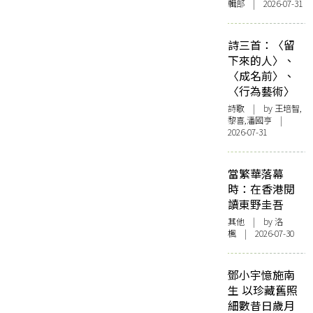
輯部 | 2026-07-31
詩三首：〈留
下來的人〉、
〈成名前〉、
〈行為藝術〉
詩歌
| by 王培智,
黎喜,潘國亨 |
2026-07-31
當繁華落幕
時：在香港閱
讀東野圭吾
其他
| by
洛
楓
| 2026-07-30
鄧小宇憶施南
生 以珍藏舊照
細數昔日歲月