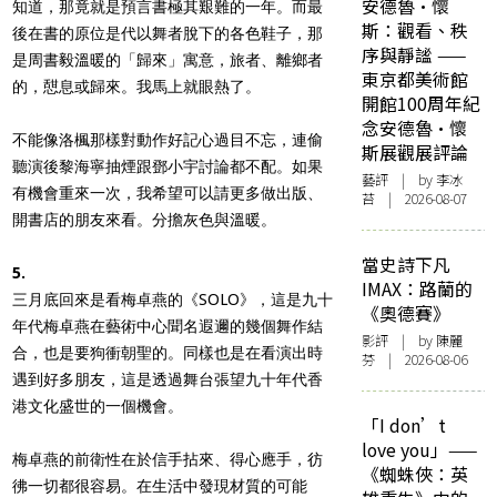
安德魯·懷
知道，那竟就是預言書極其艱難的一年。而最
斯：觀看、秩
後在書的原位是代以舞者脫下的各色鞋子，那
序與靜謐 ——
是周書毅溫暖的「歸來」寓意，旅者、離鄉者
東京都美術館
的，憇息或歸來。我馬上就眼熱了。
開館100周年紀
念安德魯·懷
不能像洛楓那樣對動作好記心過目不忘，連偷
斯展觀展評論
聽演後黎海寧抽煙跟鄧小宇討論都不配。如果
藝評
| by 李冰
有機會重來一次，我希望可以請更多做出版、
苔 | 2026-08-07
開書店的朋友來看。分擔灰色與溫暖。
當史詩下凡
5.
IMAX：路蘭的
三月底回來是看梅卓燕的《SOLO》，這是九十
《奧德賽》
年代梅卓燕在藝術中心聞名遐邇的幾個舞作結
影評
| by 陳麗
合，也是要狗衝朝聖的。同樣也是在看演出時
芬 | 2026-08-06
遇到好多朋友，這是透過舞台張望九十年代香
港文化盛世的一個機會。
「I don’t
love you」——
梅卓燕的前衛性在於信手拈來、得心應手，彷
《蜘蛛俠：英
彿一切都很容易。在生活中發現材質的可能