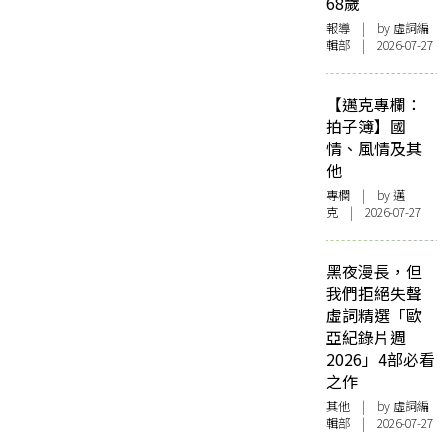
68歲
報導
| by 虛詞編
輯部 | 2026-07-27
【邁克專欄：
拍子簿】國
情、風情及其
他
專欄
| by
邁
克
| 2026-07-27
黑夜漫長，但
我們拒絕失聲
虛詞精選「歐
亞紀錄片週
2026」4部必看
之作
其他
| by 虛詞編
輯部 | 2026-07-27