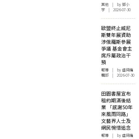
其他
| by 鄧小
宇 | 2026-07-30
歐盟終止威尼
斯雙年展資助
涉俄羅斯參展
爭議 基金會主
席斥屬政治干
預
報導
| by 虛詞編
輯部 | 2026-07-30
田園書屋宣布
租約期滿後結
業 「感謝50年
來風雨同路」
文藝界人士及
網民惋惜追念
報導
| by 虛詞編