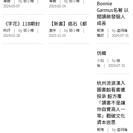
爍其辭】這樣的時
爍其辭】享受努
專欄
| by
鄧小樺
|
專欄
| by
鄧小樺
|
Bonnie
2026-05-07
2026-02-24
間到底有何意義
力：《夜王》決戰
Garmus名著 以
《金多寶》
閱讀啟發個人
成長
《字花》118期封
【新書】癌石《都
面事件之我見
是騙人的》鄧小樺
時評
| by
鄧小樺
|
書序
| by
鄧小樺
|
報導
| by 虛詞編
2026-01-28
2025-11-25
輯部 | 2026-07-31
序——〈且從其
本〉
仿織
小說
| by 悇
愉 | 2026-07-31
杭州流浪漢入
圖書館看書遭
投訴 館方覆
「讀書不是讓
你自覺高人一
等」戳破文化
資本迷思
報導
| by 虛詞編