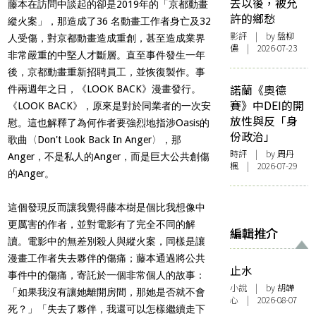
去以後，被允
藤本在訪問中談起的卻是2019年的「京都動畫
許的鄉愁
縱火案」，那造成了36 名動畫工作者身亡及32
影評
| by 盤柳
人受傷，對京都動畫造成重創，甚至造成業界
儂 | 2026-07-23
非常嚴重的中堅人才斷層。直至事件發生一年
後，京都動畫重新招聘員工，並恢復製作。事
諾蘭《奧德
件兩週年之日，《LOOK BACK》漫畫發行。
賽》中DEI的開
《LOOK BACK》，原來是對於同業者的一次安
放性與反「身
慰。這也解釋了為何作者要強烈地指涉Oasis的
份政治」
歌曲〈Don't Look Back In Anger〉，那
時評
| by
周丹
Anger，不是私人的Anger，而是巨大公共創傷
楓
| 2026-07-29
的Anger。
這個發現反而讓我覺得藤本樹是個比我想像中
更厲害的作者，並對電影有了完全不同的解
編輯推介
讀。電影中的無差別殺人與縱火案，同樣是讓
漫畫工作者失去夥伴的傷痛；藤本通過將公共
止水
事件中的傷痛，寄託於一個非常個人的故事：
小說
| by 胡韡
「如果我沒有讓她離開房間，那她是否就不會
心 | 2026-08-07
死？」「失去了夥伴，我還可以怎樣繼續走下