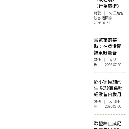
〈行為藝術〉
詩歌
| by 王培智,
黎喜,潘國亨 |
2026-07-31
當繁華落幕
時：在香港閱
讀東野圭吾
其他
| by
洛
楓
| 2026-07-30
鄧小宇憶施南
生 以珍藏舊照
細數昔日歲月
其他
| by 鄧小
宇 | 2026-07-30
歐盟終止威尼