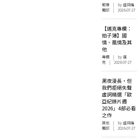
報導
| by 虛詞編
輯部 | 2026-07-27
【邁克專欄：
拍子簿】國
情、風情及其
他
專欄
| by
邁
克
| 2026-07-27
黑夜漫長，但
我們拒絕失聲
虛詞精選「歐
亞紀錄片週
2026」4部必看
之作
其他
| by 虛詞編
輯部 | 2026-07-27