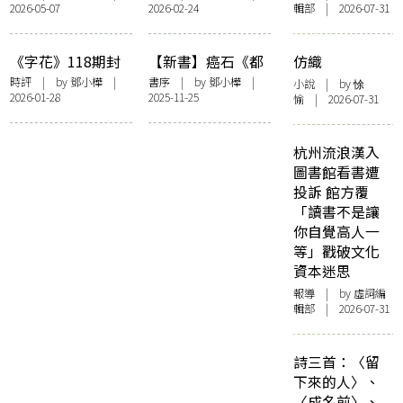
2026-05-07
2026-02-24
輯部 | 2026-07-31
間到底有何意義
力：《夜王》決戰
《金多寶》
《字花》118期封
【新書】癌石《都
仿織
面事件之我見
是騙人的》鄧小樺
時評
| by
鄧小樺
|
書序
| by
鄧小樺
|
小說
| by 悇
2026-01-28
2025-11-25
序——〈且從其
愉 | 2026-07-31
本〉
杭州流浪漢入
圖書館看書遭
投訴 館方覆
「讀書不是讓
你自覺高人一
等」戳破文化
資本迷思
報導
| by 虛詞編
輯部 | 2026-07-31
詩三首：〈留
下來的人〉、
〈成名前〉、