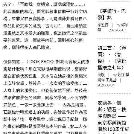
去？」「再給我一次機會，讓我保護她……」
【字遊行·巴
此皆傷痕的核心。而電影敘事借助平行時空結
黎】熱
構，並非旨在改寫憾事，而是讓藤井看到自己
字遊行
| by 郭芊
作品對於京本的意義，從而明白，自己繼續畫
葉 | 2026-08-07
漫畫就是京本最大的願望，也是她們之間最重
要的連繫。這一層故事內部，回到初心的療
詩三首：〈春
癒，應該很多人都已體會。
雨〉、〈春
後〉、〈隔靴
但你知道，《LOOK BACK》對我而言最大的療
搔癢之七年〉
癒是什麼嗎？那在電影很早期便出現，當藤野
詩歌
| by 飲江,莫
坐在窗前伏案狂畫，京本便在她身後的榻榻米
凱傑,王兆基 |
上安靜奮筆，然後是，一次次的季節變換：二
2026-08-07
人身上的衣服變化，但姿勢依然不變。然後是
描繪窗前景色的圖畫，同樣的景物，不同的季
安德魯·懷
節顏色，一張一張疊加上去——因為是繪畫，
斯：觀看、秩
它讓標示時光過去的功能，與繪畫作品作為電
序與靜謐 ——
影中的「物」兩者重疊，這些像日子紀錄一樣
東京都美術館
的畫彷彿同時是藤野與京本的作品，她二人在
開館100周年紀
時光中就是作著這樣重複的練習，那就是最美