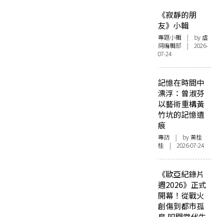
《寂靜的朋
友》小輯
專題小輯
| by 虛
詞編輯部 | 2026-
07-24
記憶在時間中
漂浮：曾淑芬
以藝術重構黃
竹坑的記憶遺
痕
專訪
| by 黃桂
桂 | 2026-07-24
《歐亞紀錄片
週2026》正式
開幕！從戰火
創傷到都市孤
島 叩問當代生