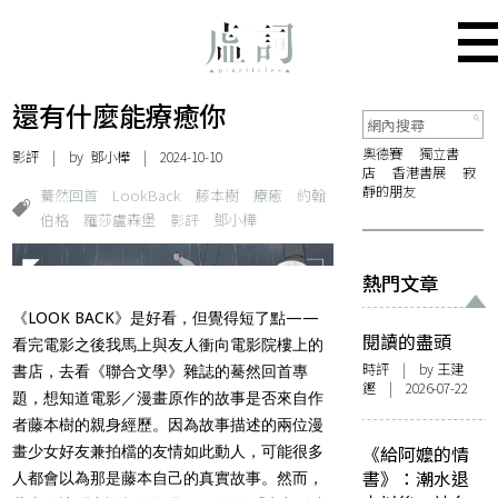
還有什麼能療癒你
奧德賽
獨立書
影評
| by
鄧小樺
| 2024-10-10
店
香港書展
寂
靜的朋友
驀然回首
LookBack
藤本樹
療癒
約翰
伯格
羅莎盧森堡
影評
鄧小樺
熱門文章
《LOOK BACK》是好看，但覺得短了點——
閱讀的盡頭
看完電影之後我馬上與友人衝向電影院樓上的
時評
| by 王建
書店，去看《聯合文學》雜誌的驀然回首專
鏗 | 2026-07-22
題，想知道電影／漫畫原作的故事是否來自作
者藤本樹的親身經歷。因為故事描述的兩位漫
《給阿嬤的情
畫少女好友兼拍檔的友情如此動人，可能很多
書》：潮水退
人都會以為那是藤本自己的真實故事。然而，