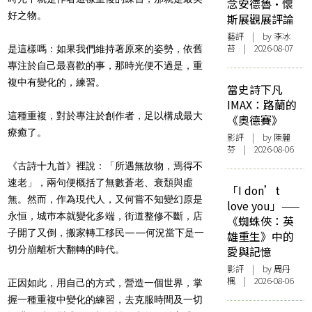
念安德魯·懷
好之物。
斯展觀展評論
藝評
| by 李冰
苔 | 2026-08-07
是這樣嗎：如果我們維持著原來的姿勢，依舊
專注於自己最喜歡的事，那時光便不過是，重
複中有變化的，練習。
當史詩下凡
IMAX：路蘭的
這種重複，對於專注於創作者，足以構成最大
《奧德賽》
療癒了。
影評
| by 陳麗
芬 | 2026-08-06
《古詩十九首》裡說：「所遇無故物，焉得不
速老」，兩句便概括了無數蒼老、衰頹與虛
「I don’t
無。然而，作為現代人，又何嘗不知變幻原是
love you」——
永恒，城巿本就變化多端，街道整修不斷，店
《蜘蛛俠：英
子開了又倒，搬家轉工移民——何況當下是一
雄重生》中的
切分崩離析大翻轉的時代。
愛與記憶
影評
| by
周丹
楓
| 2026-08-06
正因如此，用自己的方式，營造一個世界，掌
握一種重複中變化的練習，去克服時間及一切