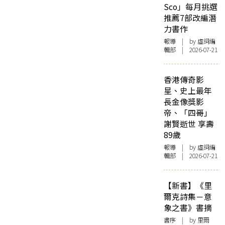
Sco」每月挑選
推薦7部改編潛
力書作
報導
| by 虛詞編
輯部 | 2026-07-21
香港傳奇影
星、史上最年
長金像獎影
帝、「四哥」
謝賢逝世 享壽
89歲
報導
| by 虛詞編
輯部 | 2026-07-21
【新書】《里
爾克詩集－意
象之書》書摘
書序
| by 里爾