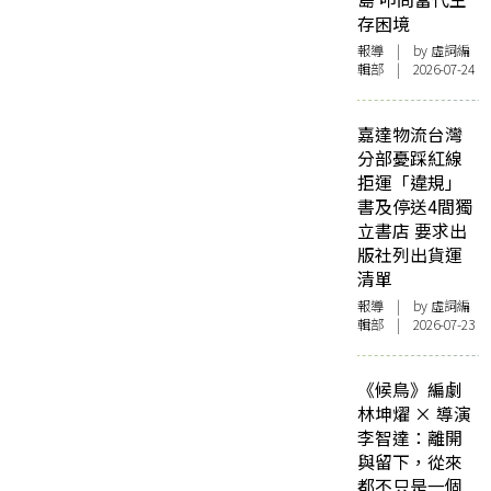
存困境
報導
| by 虛詞編
輯部 | 2026-07-24
嘉達物流台灣
分部憂踩紅線
拒運「違規」
書及停送4間獨
立書店 要求出
版社列出貨運
清單
報導
| by 虛詞編
輯部 | 2026-07-23
《候鳥》編劇
林坤燿 × 導演
李智達：離開
與留下，從來
都不只是一個