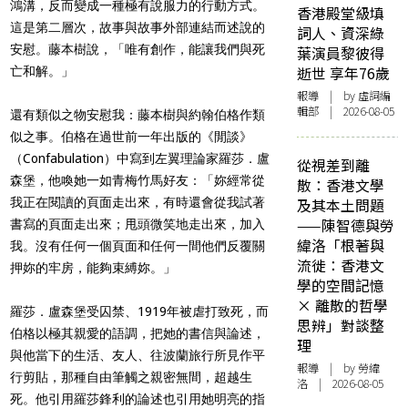
鴻溝，反而變成一種極有說服力的行動方式。
香港殿堂級填
這是第二層次，故事與故事外部連結而述說的
詞人、資深綠
安慰。藤本樹說，「唯有創作，能讓我們與死
葉演員黎彼得
逝世 享年76歲
亡和解。」
報導
| by 虛詞編
輯部 | 2026-08-05
還有類似之物安慰我：藤本樹與約翰伯格作類
似之事。伯格在過世前一年出版的《閒談》
（Confabulation）中寫到左翼理論家羅莎．盧
從視差到離
森堡，他喚她一如青梅竹馬好友：「妳經常從
散：香港文學
我正在閱讀的頁面走出來，有時還會從我試著
及其本土問題
——陳智德與勞
書寫的頁面走出來；甩頭微笑地走出來，加入
緯洛「根著與
我。沒有任何一個頁面和任何一間他們反覆關
流徙：香港文
押妳的牢房，能夠束縛妳。」
學的空間記憶
× 離散的哲學
羅莎．盧森堡受囚禁、1919年被虐打致死，而
思辨」對談整
伯格以極其親愛的語調，把她的書信與論述，
理
與他當下的生活、友人、往波蘭旅行所見作平
報導
| by 勞緯
行剪貼，那種自由筆觸之親密無間，超越生
洛 | 2026-08-05
死。他引用羅莎鋒利的論述也引用她明亮的指