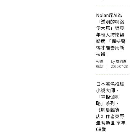
Nolan斥AI為
「透明的特洛
伊木馬」樂見
年輕人持懷疑
態度 「保持警
惕才能善用新
技術」
報導
| by 虛詞編
輯部 | 2026-07-28
日本著名推理
小說大師、
「神探伽利
略」系列、
《解憂雜貨
店》作者東野
圭吾逝世 享年
68歲