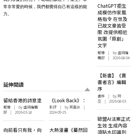
ChatGPT拒生
常非常愛的時候，我們都覺得自己有這樣的能
成模仿作家風
力。
格指令 在世及
已故文豪皆受
限 改提供相近
氛圍「原創」
文字
報導
| by 虛詞編
輯部 | 2026-08-04
【新書】《賣
書者言》編輯
延伸閱讀
序
書序
| by 阿
留給香港的詩意塗
《Look Back》：
豆 | 2026-08-03
鴉 美街頭藝術家
「驀然」、「回
報導
| by 虛詞編輯
影評
| by
葉嘉詠
|
部 | 2026-03-18
2024-09-25
7SoulsDeep以浪
首」，「驀然回
歐盟AI法案正式
漫字句喚醒城市共
首」
生效 生成內容
鳴
向前看只有我，向
大熱漫畫《驀然回
須貼水印識別