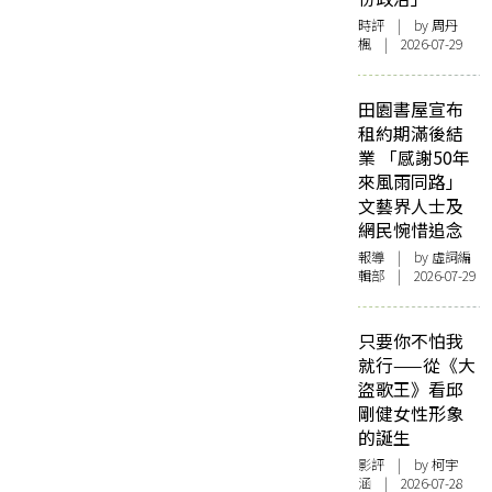
時評
| by
周丹
楓
| 2026-07-29
田園書屋宣布
租約期滿後結
業 「感謝50年
來風雨同路」
文藝界人士及
網民惋惜追念
報導
| by 虛詞編
輯部 | 2026-07-29
只要你不怕我
就行——從《大
盜歌王》看邱
剛健女性形象
的誕生
影評
| by 柯宇
涵 | 2026-07-28