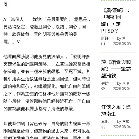
引：
《奧德賽》：
「英雄回
//「當個人，」妳說:「是最重要的。 意思是，
歸」，定
要活得堅定、澄澈且開心，沒錯，開心，同
PTSD？
時，欣喜於每一天的明亮與每朵雲的美
影評
| by 易
麗。」//
山 | 2026-08-05
他還向羅莎說明他所見的波蘭人，「發明許多
談《錯覺與和
夾縫求生的計謀與策略。」左翼理論家當然相
解》──筆訪
信策略，並有一種左翼的昂揚，至死不滅。各
嚴瀚欽
種引用與生活叙述無疑是重回回憶，但同時也
專訪
| by 李浩
讓伯格和羅莎，都繼續變化。如此自由的筆觸
榮 | 2026-08-04
之下，作為主體的伯格和他所描寫的羅莎一樣
隨心所欲，儘管那時他已經接近死亡，但自由
任俠之風：憶
的書寫讓他和羅莎都有了清澈的尊嚴。
施南生
其他
| by 李焯
即使我們觸目皆已破碎，自身的能力範圍一再
桃 | 2026-08-04
削減幾至於無，但萬物的過去未來，都可以在
我們珍愛的目光中，呢喃的叙述中，重生。非