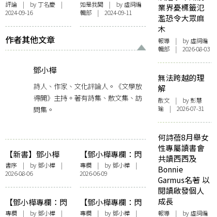
背後看有「我
首》改編電影 藤本
評論
| by 丁名慶 |
如是我聞
| by 虛詞編
業界憂標籤氾
2024-09-16
輯部 | 2024-09-11
們」：藤本樹《驀
樹在燈火闌珊處留
濫恐令大眾麻
然回首》漫畫與電
下的四道影子 ：只
木
影
有在創造中我們才
作者其他文章
報導
| by 虛詞編
能與死亡和解
輯部 | 2026-08-03
鄧小樺
無法跨越的理
詩人、作家、文化評論人。《文學放
解
得開》主持。著有詩集、散文集、訪
散文
| by 彭慧
問集。
瑜 | 2026-07-31
何詩蓓8月舉女
性專屬讀書會
【新書】鄧小樺
【鄧小樺專欄：閃
共讀西西及
《無憂花》自序
爍其辭】女人抽薄
書序
| by
鄧小樺
|
專欄
| by
鄧小樺
|
Bonnie
2026-08-06
2026-06-09
荷長煙——看政府
Garmus名著 以
控煙加辣
閱讀啟發個人
成長
【鄧小樺專欄：閃
【鄧小樺專欄：閃
爍其辭】這樣的時
爍其辭】享受努
專欄
| by
鄧小樺
|
專欄
| by
鄧小樺
|
報導
| by 虛詞編