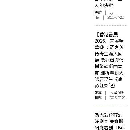
人的決定
專訪
| by
Hei | 2026-07-22
【香港書展
2026】書展精
華遊 ：羅家英
傳奇生涯大回
顧 阮兆輝與鄧
樹榮談戲曲本
質 細析粵劇大
師唐滌生《蝶
影紅梨記》
報導
| by 虛詞編
輯部 | 2026-07-21
為大銀幕尋到
好劇本 美媒體
研究者創「Bo-