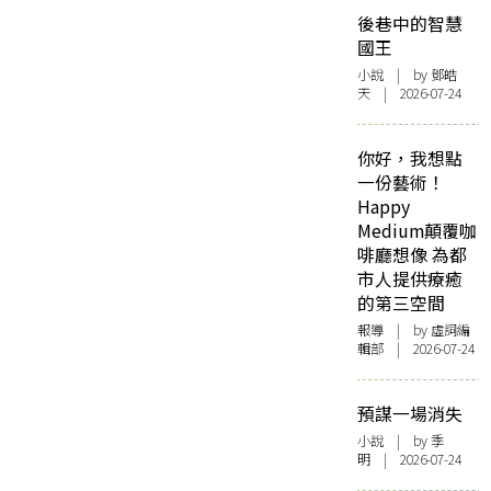
後巷中的智慧
國王
小說
| by 鄧皓
天 | 2026-07-24
你好，我想點
一份藝術！
Happy
Medium顛覆咖
啡廳想像 為都
市人提供療癒
的第三空間
報導
| by 虛詞編
輯部 | 2026-07-24
預謀一場消失
小說
| by 季
明 | 2026-07-24