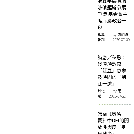
斯雙年展資助
涉俄羅斯參展
爭議 基金會主
席斥屬政治干
預
報導
| by 虛詞編
輯部 | 2026-07-30
詩慾／私慾：
淺談詩歌裏
「紅豆」意象
及時間的「到
此一遊」
其他
| by 雨
曦 | 2026-07-29
諾蘭《奧德
賽》中DEI的開
放性與反「身
份政治」