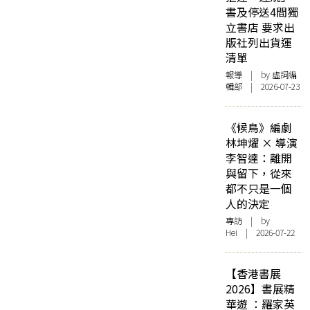
書及停送4間獨
立書店 要求出
版社列出貨運
清單
報導
| by 虛詞編
輯部 | 2026-07-23
《候鳥》編劇
林坤燿 × 導演
李智達：離開
與留下，從來
都不只是一個
人的決定
專訪
| by
Hei | 2026-07-22
【香港書展
2026】書展精
華遊 ：羅家英