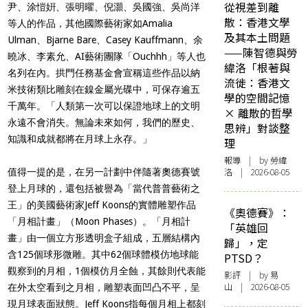
從視差到離
尹、涂愷姸、張明曜、倪灝、吳國強、吳尚洋
散：香港文學
等人的作品，其他國際藝術家如Amalia
及其本土問題
Ulman、Bjarne Bare、Casey Kauffmann、余
——陳智德與勞
曉冰、李素允、AI藝術團隊「Ouchhh」等人也
緯洛「根著與
名列在內。拱門任務基金會宣稱這些作品以納
流徙：香港文
米技術類比雕刻在鎳金屬光碟中，可保存逾五
學的空間記憶
千萬年。「人類第一次可以保證地球上的文明
× 離散的哲學
永遠不會消失。無論未來如何，我們的歷史、
思辨」對談整
知識和成就都將在月球上永存。」
理
報導
| by 勞緯
洛 | 2026-08-05
值得一提的是，在另一計劃中伴隨著奧德賽號
登上月球的，還包括被譽為「當代普普藝術之
王」的美國藝術家Jeff Koons的實體雕塑作品
《奧德賽》：
「月相計畫」（Moon Phases）。「月相計
「英雄回
畫」由一個立方形透明盒子組成，五層結構內
歸」，定
含125個球形微雕。其中62個球體模仿地球能
PTSD？
觀察到的月相，1個模仿月全蝕，其餘則代表能
影評
| by 易
山 | 2026-08-05
在外太空看到之月相，雕塑表面凹凸不平，呈
現月球表面狀態。Jeff Koons指每個月相上都刻