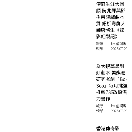
傳奇生涯大回
顧 阮兆輝與鄧
樹榮談戲曲本
質 細析粵劇大
師唐滌生《蝶
影紅梨記》
報導
| by 虛詞編
輯部 | 2026-07-21
為大銀幕尋到
好劇本 美媒體
研究者創「Bo-
Sco」每月挑選
推薦7部改編潛
力書作
報導
| by 虛詞編
輯部 | 2026-07-21
香港傳奇影