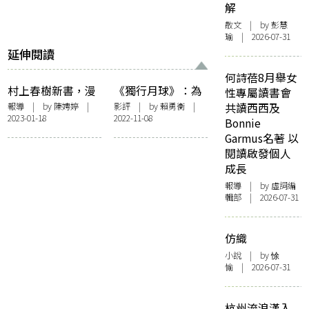
解
散文
| by 彭慧
瑜 | 2026-07-31
延伸閱讀
何詩蓓8月舉女
村上春樹新書，漫
《獨行月球》：為
性專屬讀書會
談音樂和文學兩個
甚麼漫畫比電影更
報導
| by
陳娉婷
|
影評
| by
賴勇衡
|
共讀西西及
2023-01-18
2022-11-08
月亮——《村上私
耐看
Bonnie
藏——懷舊美好的
Garmus名著 以
古典樂唱片》
閱讀啟發個人
成長
報導
| by 虛詞編
輯部 | 2026-07-31
仿織
小說
| by 悇
愉 | 2026-07-31
杭州流浪漢入