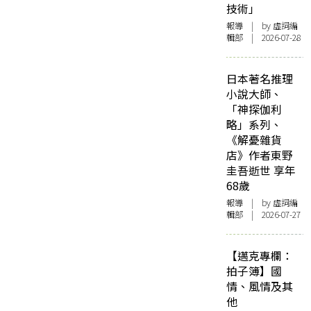
技術」
報導
| by 虛詞編
輯部 | 2026-07-28
日本著名推理
小說大師、
「神探伽利
略」系列、
《解憂雜貨
店》作者東野
圭吾逝世 享年
68歲
報導
| by 虛詞編
輯部 | 2026-07-27
【邁克專欄：
拍子簿】國
情、風情及其
他