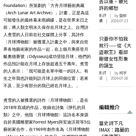
去以後，被允
Foundation）所策劃的「方舟月球藝術典藏
許的鄉愁
（Arch Lunar Art Archive）」計畫，正是為這
影評
| by 盤柳
可能發生的最終幕未雨綢繆，是在世界末日之
儂 | 2026-07-23
前，將人類文明永久保存在月球之上。台灣詩
人煮雪的人日前在社交媒體上分享，其詩作
只要你不怕我
〈月球博物館〉被獲選入計畫之中，與來自世
就行——從《大
界各地藝術家的作品一起，在上個月乘搭登月
盜歌王》看邱
艇奧德賽號（Odysseus)成功登陸月球，他們的
剛健女性形象
作品預計能在月球上存放超過五千萬年。煮雪
的誕生
的人表示：「我可能是名單中唯一的詩人。有
影評
| by 柯宇
涵 | 2026-07-28
生之年我也許能到訪月球上的同個位置；若來
不及，至少有部分的我已經在月球上。」
煮雪的人被獲選的詩作〈月球博物館〉，是在
編輯推介
2018年寫成的作品，收錄在詩集《掙扎的貝
類》之中。他指〈月球博物館〉這詩名本身源
自於美國雕塑家Forrest Myers與安迪沃荷等5位
當史詩下凡
IMAX：路蘭的
藝術家合作，在1969年創作名為《月球博物館