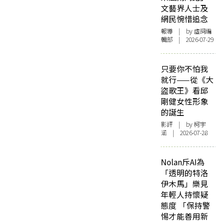
文藝界人士及
網民惋惜追念
報導
| by 虛詞編
輯部 | 2026-07-29
只要你不怕我
就行——從《大
盜歌王》看邱
剛健女性形象
的誕生
影評
| by 柯宇
涵 | 2026-07-28
Nolan斥AI為
「透明的特洛
伊木馬」樂見
年輕人持懷疑
態度 「保持警
惕才能善用新