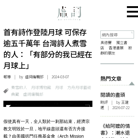
首有詩作登陸月球 可保存
逾五千萬年 台灣詩人煮雪
奧德賽
獨立書
店
香港書展
寂
的人：「有部分的我已經在
靜的朋友
月球上」
報導
| by 虛詞編輯部 | 2024-03-07
熱門文章
煮雪的人
月球博物館
月球
方舟月球藝術
典藏
虛詞編輯部
閱讀的盡頭
時評
| by 王建
鏗 | 2026-07-22
假使真有一天，全人類於一剎那結束，經濟宗
《給阿嬤的情
教文明毀於一旦，地平線盡頭還有否方舟接
書》：潮水退
載？由美國拱門任務基金會（Arch Mission