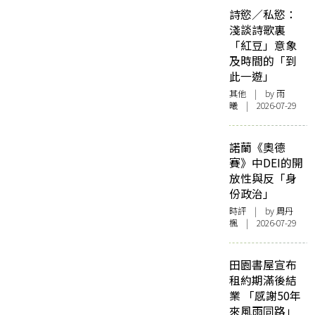
詩慾／私慾：
淺談詩歌裏
「紅豆」意象
及時間的「到
此一遊」
其他
| by 雨
曦 | 2026-07-29
諾蘭《奧德
賽》中DEI的開
放性與反「身
份政治」
時評
| by
周丹
楓
| 2026-07-29
田園書屋宣布
租約期滿後結
業 「感謝50年
來風雨同路」