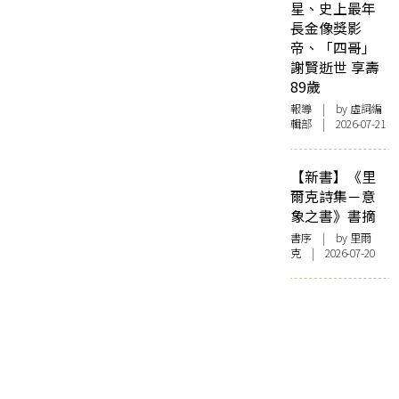
星、史上最年
長金像獎影
帝、「四哥」
謝賢逝世 享壽
89歲
報導
| by 虛詞編
輯部 | 2026-07-21
【新書】《里
爾克詩集－意
象之書》書摘
書序
| by 里爾
克 | 2026-07-20