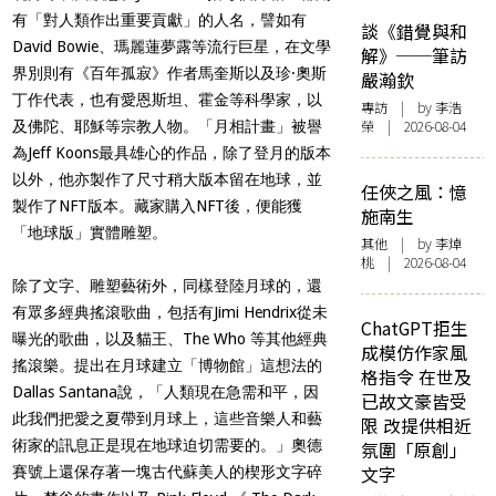
有「對人類作出重要貢獻」的人名，譬如有
談《錯覺與和
David Bowie、瑪麗蓮夢露等流行巨星，在文學
解》──筆訪
界別則有《百年孤寂》作者馬奎斯以及珍·奧斯
嚴瀚欽
丁作代表，也有愛恩斯坦、霍金等科學家，以
專訪
| by 李浩
榮 | 2026-08-04
及佛陀、耶穌等宗教人物。「月相計畫」被譽
為Jeff Koons最具雄心的作品，除了登月的版本
以外，他亦製作了尺寸稍大版本留在地球，並
任俠之風：憶
製作了NFT版本。藏家購入NFT後，便能獲
施南生
「地球版」實體雕塑。
其他
| by 李焯
桃 | 2026-08-04
除了文字、雕塑藝術外，同樣登陸月球的，還
有眾多經典搖滾歌曲，包括有Jimi Hendrix從未
ChatGPT拒生
曝光的歌曲，以及貓王、The Who 等其他經典
成模仿作家風
搖滾樂。提出在月球建立「博物館」這想法的
格指令 在世及
Dallas Santana說，「人類現在急需和平，因
已故文豪皆受
此我們把愛之夏帶到月球上，這些音樂人和藝
限 改提供相近
術家的訊息正是現在地球迫切需要的。」奧德
氛圍「原創」
文字
賽號上還保存著一塊古代蘇美人的楔形文字碎