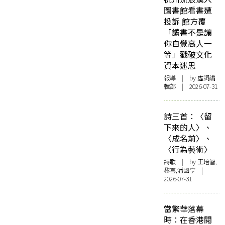
圖書館看書遭
投訴 館方覆
「讀書不是讓
你自覺高人一
等」戳破文化
資本迷思
報導
| by 虛詞編
輯部 | 2026-07-31
詩三首：〈留
下來的人〉、
〈成名前〉、
〈行為藝術〉
詩歌
| by 王培智,
黎喜,潘國亨 |
2026-07-31
當繁華落幕
時：在香港閱