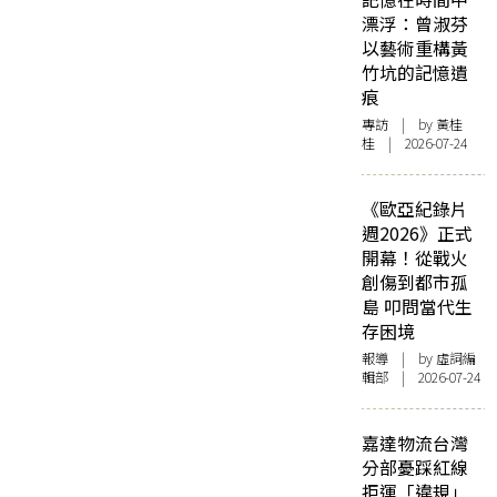
漂浮：曾淑芬
以藝術重構黃
竹坑的記憶遺
痕
專訪
| by 黃桂
桂 | 2026-07-24
《歐亞紀錄片
週2026》正式
開幕！從戰火
創傷到都市孤
島 叩問當代生
存困境
報導
| by 虛詞編
輯部 | 2026-07-24
嘉達物流台灣
分部憂踩紅線
拒運「違規」