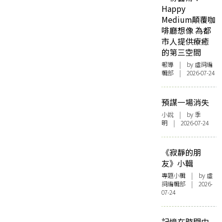
Happy
Medium顛覆咖
啡廳想像 為都
市人提供療癒
的第三空間
報導
| by 虛詞編
輯部 | 2026-07-24
預謀一場消失
小說
| by 季
明 | 2026-07-24
《寂靜的朋
友》小輯
專題小輯
| by 虛
詞編輯部 | 2026-
07-24
記憶在時間中