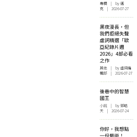
專欄
| by
邁
克
| 2026-07-27
黑夜漫長，但
我們拒絕失聲
虛詞精選「歐
亞紀錄片週
2026」4部必看
之作
其他
| by 虛詞編
輯部 | 2026-07-27
後巷中的智慧
國王
小說
| by 鄧皓
天 | 2026-07-24
你好，我想點
一份藝術！