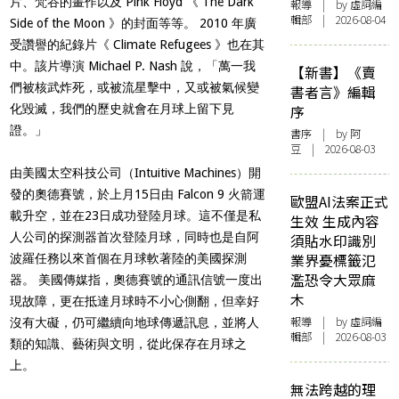
片、梵谷的畫作以及 Pink Floyd 《 The Dark
報導
| by 虛詞編
輯部 | 2026-08-04
Side of the Moon 》的封面等等。 2010 年廣
受讚譽的紀錄片《 Climate Refugees 》也在其
中。該片導演 Michael P. Nash 說，「萬一我
【新書】《賣
們被核武炸死，或被流星擊中，又或被氣候變
書者言》編輯
化毀滅，我們的歷史就會在月球上留下見
序
證。」
書序
| by 阿
豆 | 2026-08-03
由美國太空科技公司（Intuitive Machines）開
發的奧德賽號，於上月15日由 Falcon 9 火箭運
歐盟AI法案正式
載升空，並在23日成功登陸月球。這不僅是私
生效 生成內容
人公司的探測器首次登陸月球，同時也是自阿
須貼水印識別
業界憂標籤氾
波羅任務以來首個在月球軟著陸的美國探測
濫恐令大眾麻
器。 美國傳媒指，奧德賽號的通訊信號一度出
木
現故障，更在抵達月球時不小心側翻，但幸好
報導
| by 虛詞編
沒有大礙，仍可繼續向地球傳遞訊息，並將人
輯部 | 2026-08-03
類的知識、藝術與文明，從此保存在月球之
上。
無法跨越的理