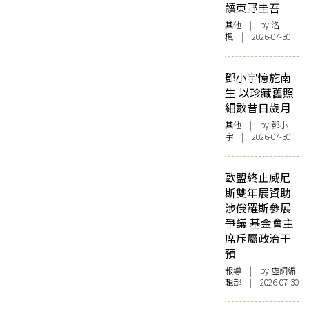
讀東野圭吾
其他
| by
洛
楓
| 2026-07-30
鄧小宇憶施南
生 以珍藏舊照
細數昔日歲月
其他
| by 鄧小
宇 | 2026-07-30
歐盟終止威尼
斯雙年展資助
涉俄羅斯參展
爭議 基金會主
席斥屬政治干
預
報導
| by 虛詞編
輯部 | 2026-07-30