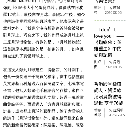
《奧德賽》
（Moon Museum）》的作品。他們當時將圖
影評
| by 陳麗
像刻上SIM卡大小的陶瓷晶片，偷偷貼在阿波
芬 | 2026-08-06
羅12號上，最後留在月球。事隔55年後，如今
他的詩作竟同樣登陸月球表面，他表示完全是
意料之外，「我完全沒有想到這首詩會被發射
「I don’t
love you」——
到月球上。巧合之下，我的作品成為月球上第
《蜘蛛俠：英
二座月球博物館。有趣的是，〈月球博物館〉
雄重生》中的
這首詩原本想討論的是「抽象的月」，如今反
愛與記憶
而被送到了實體月球上。」
影評
| by
周丹
楓
| 2026-08-06
在這次人類到月球建立「博物館」的計劃中，
包含一份長達三千萬頁的檔案，當中包括整個
香港殿堂級填
英文維基百科超過六百多萬篇文章、七萬本電
詞人、資深綠
子書，包括人類逾七千種語言的存檔，來自互
葉演員黎彼得
聯網檔案館的精選書籍和文檔，超過一萬首歌
逝世 享年76歲
曲彙編等等。而獲選入「方舟月球藝術典藏」
報導
| by 虛詞編
計畫，成功登上月球的藝術品，除了煮雪的人
輯部 | 2026-08-05
的詩作〈月球博物館〉外，還包括同樣來自台
灣的新銳當代藝術家：陳建榮、陳泓綸、陳姿