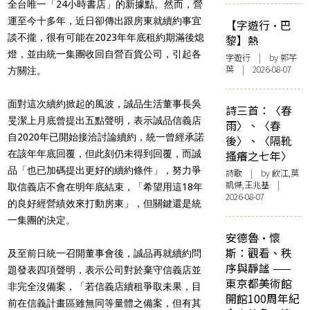
全台唯一「24小時書店」的新據點。然而，營
運至今十多年，近日卻傳出跟房東就續約事宜
【字遊行·巴
談不攏，很有可能在2023年年底租約期滿後熄
黎】熱
燈，並由統一集團收回自營百貨公司，引起各
字遊行
| by 郭芊
葉 | 2026-08-07
方關注。
面對這次續約掀起的風波，誠品生活董事長吳
詩三首：〈春
旻潔上月底曾提出五點聲明，表示誠品信義店
雨〉、〈春
自2020年已開始接洽討論續約，統一曾經承諾
後〉、〈隔靴
在該年年底回覆，但此刻仍未得到回覆，而誠
搔癢之七年〉
品「也已加碼提出更好的續約條件」，努力爭
詩歌
| by 飲江,莫
凱傑,王兆基 |
取信義店不會在明年底結束，「希望用這18年
2026-08-07
的良好經營績效來打動房東」，但關鍵還是統
一集團的決定。
安德魯·懷
斯：觀看、秩
及至前日統一召開董事會後，誠品再就續約問
序與靜謐 ——
題發表四項聲明，表示公司對於棄守信義店並
東京都美術館
非完全沒備案，「若信義店續租爭取未果，目
開館100周年紀
前在信義計畫區雖無同等量體之備案，但有其