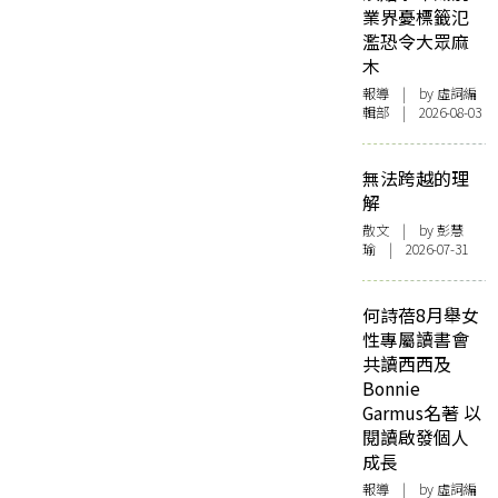
業界憂標籤氾
濫恐令大眾麻
木
報導
| by 虛詞編
輯部 | 2026-08-03
無法跨越的理
解
散文
| by 彭慧
瑜 | 2026-07-31
何詩蓓8月舉女
性專屬讀書會
共讀西西及
Bonnie
Garmus名著 以
閱讀啟發個人
成長
報導
| by 虛詞編