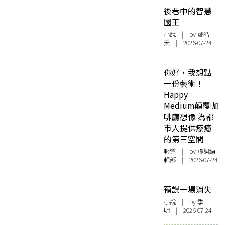
後巷中的智慧
國王
小說
| by 鄧皓
天 | 2026-07-24
你好，我想點
一份藝術！
Happy
Medium顛覆咖
啡廳想像 為都
市人提供療癒
的第三空間
報導
| by 虛詞編
輯部 | 2026-07-24
預謀一場消失
小說
| by 季
明 | 2026-07-24