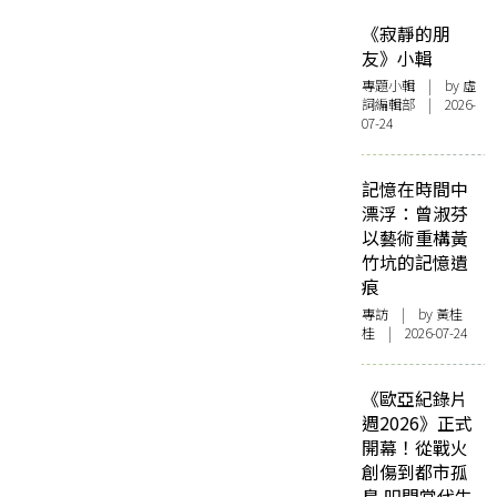
《寂靜的朋
友》小輯
專題小輯
| by 虛
詞編輯部 | 2026-
07-24
記憶在時間中
漂浮：曾淑芬
以藝術重構黃
竹坑的記憶遺
痕
專訪
| by 黃桂
桂 | 2026-07-24
《歐亞紀錄片
週2026》正式
開幕！從戰火
創傷到都市孤
島 叩問當代生