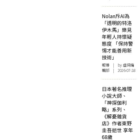
Nolan斥AI為
「透明的特洛
伊木馬」樂見
年輕人持懷疑
態度 「保持警
惕才能善用新
技術」
報導
| by 虛詞編
輯部 | 2026-07-28
日本著名推理
小說大師、
「神探伽利
略」系列、
《解憂雜貨
店》作者東野
圭吾逝世 享年
68歲