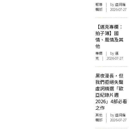
報導
| by 虛詞編
輯部 | 2026-07-27
【邁克專欄：
拍子簿】國
情、風情及其
他
專欄
| by
邁
克
| 2026-07-27
黑夜漫長，但
我們拒絕失聲
虛詞精選「歐
亞紀錄片週
2026」4部必看
之作
其他
| by 虛詞編
輯部 | 2026-07-27