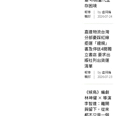
存困境
報導
| by 虛詞編
輯部 | 2026-07-24
嘉達物流台灣
分部憂踩紅線
拒運「違規」
書及停送4間獨
立書店 要求出
版社列出貨運
清單
報導
| by 虛詞編
輯部 | 2026-07-23
《候鳥》編劇
林坤燿 × 導演
李智達：離開
與留下，從來
都不只是一個