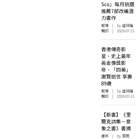
Sco」每月挑選
推薦7部改編潛
力書作
報導
| by 虛詞編
輯部 | 2026-07-21
香港傳奇影
星、史上最年
長金像獎影
帝、「四哥」
謝賢逝世 享壽
89歲
報導
| by 虛詞編
輯部 | 2026-07-21
【新書】《里
爾克詩集－意
象之書》書摘
書序
| by 里爾