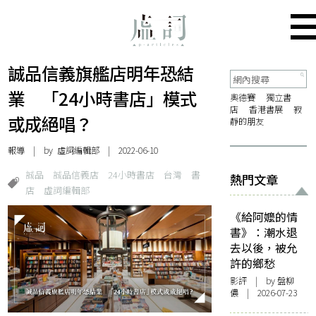
誠品信義旗艦店明年恐結
業 「24小時書店」模式
奧德賽
獨立書
店
香港書展
寂
或成絕唱？
靜的朋友
報導
| by 虛詞編輯部 | 2022-06-10
誠品
誠品信義店
24小時書店
台灣
書
熱門文章
店
虛詞編輯部
《給阿嬤的情
書》：潮水退
去以後，被允
許的鄉愁
影評
| by 盤柳
儂 | 2026-07-23