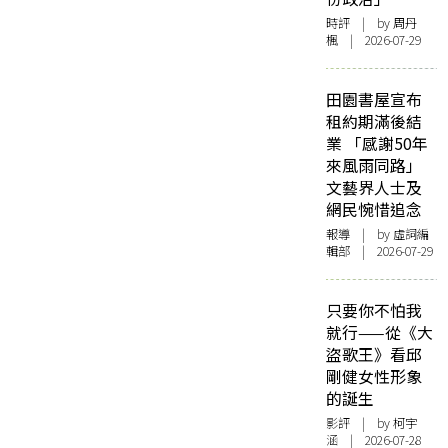
時評
| by
周丹
楓
| 2026-07-29
田園書屋宣布
租約期滿後結
業 「感謝50年
來風雨同路」
文藝界人士及
網民惋惜追念
報導
| by 虛詞編
輯部 | 2026-07-29
只要你不怕我
就行——從《大
盜歌王》看邱
剛健女性形象
的誕生
影評
| by 柯宇
涵 | 2026-07-28