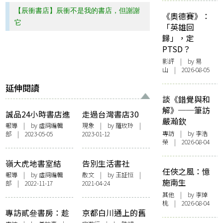
【辰衝書店】辰衝不是我的書店，但謝謝
《奧德賽》：
它
「英雄回
歸」，定
PTSD？
影評
| by 易
山 | 2026-08-05
延伸閱讀
談《錯覺與和
解》──筆訪
誠品24小時書店進
走過台灣書店30
嚴瀚欽
駐松菸 延續不打烊
年，接下來的路在
報導
| by 虛詞編輯
現象
| by
羅玫玲
|
專訪
| by 李浩
部 | 2023-05-05
2023-01-12
書店文化
哪？資深書店人的
榮 | 2026-08-04
回望
嶺大虎地書室結
告別生活書社
任俠之風：憶
業 指校方收回管
報導
| by 虛詞編輯
散文
| by
王証恒
|
施南生
部 | 2022-11-17
2021-04-24
理權 違成立原意
其他
| by 李焯
桃 | 2026-08-04
專訪貳叄書房：趁
京都白川通上的舊