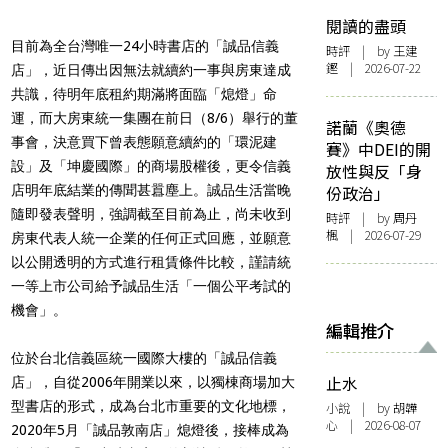
閱讀的盡頭
目前為全台灣唯一24小時書店的「誠品信義
時評
| by 王建
鏗 | 2026-07-22
店」，近日傳出因無法就續約一事與房東達成
共識，待明年底租約期滿將面臨「熄燈」命
運，而大房東統一集團在前日（8/6）舉行的董
諾蘭《奧德
事會，決意買下曾表態願意續約的「環泥建
賽》中DEI的開
設」及「坤慶國際」的商場股權後，更令信義
放性與反「身
店明年底結業的傳聞甚囂塵上。誠品生活當晚
份政治」
隨即發表聲明，強調截至目前為止，尚未收到
時評
| by
周丹
楓
| 2026-07-29
房東代表人統一企業的任何正式回應，並願意
以公開透明的方式進行租賃條件比較，謹請統
一等上市公司給予誠品生活「一個公平考試的
機會」。
編輯推介
位於台北信義區統一國際大樓的「誠品信義
止水
店」，自從2006年開業以來，以獨棟商場加大
型書店的形式，成為台北市重要的文化地標，
小說
| by 胡韡
心 | 2026-08-07
2020年5月「誠品敦南店」熄燈後，接棒成為