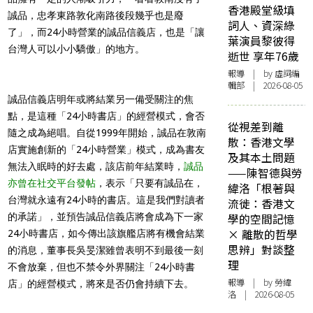
香港殿堂級填
誠品，忠孝東路敦化南路後段幾乎也是廢
詞人、資深綠
了」，而24小時營業的誠品信義店，也是「讓
葉演員黎彼得
台灣人可以小小驕傲」的地方。
逝世 享年76歲
報導
| by 虛詞編
輯部 | 2026-08-05
誠品信義店明年或將結業另一備受關注的焦
點，是這種「24小時書店」的經營模式，會否
從視差到離
隨之成為絕唱。自從1999年開始，誠品在敦南
散：香港文學
店實施創新的「24小時營業」模式，成為書友
及其本土問題
無法入眠時的好去處，該店前年結業時，
誠品
——陳智德與勞
亦曾在社交平台發帖
，表示「只要有誠品在，
緯洛「根著與
台灣就永遠有24小時的書店。這是我們對讀者
流徙：香港文
的承諾」，並預告誠品信義店將會成為下一家
學的空間記憶
× 離散的哲學
24小時書店，如今傳出該旗艦店將有機會結業
思辨」對談整
的消息，董事長吳旻潔雖曾表明不到最後一刻
理
不會放棄，但也不禁令外界關注「24小時書
報導
| by 勞緯
店」的經營模式，將來是否仍會持續下去。
洛 | 2026-08-05