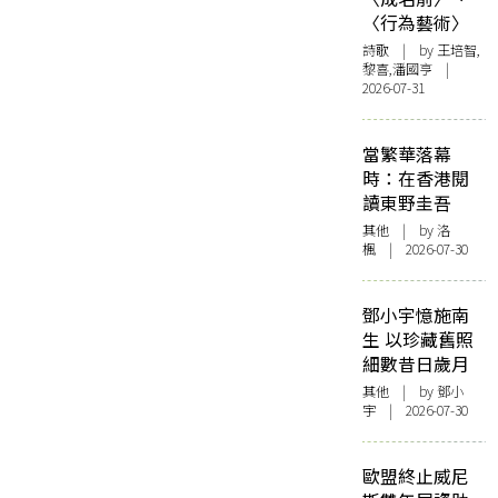
〈行為藝術〉
詩歌
| by 王培智,
黎喜,潘國亨 |
2026-07-31
當繁華落幕
時：在香港閱
讀東野圭吾
其他
| by
洛
楓
| 2026-07-30
鄧小宇憶施南
生 以珍藏舊照
細數昔日歲月
其他
| by 鄧小
宇 | 2026-07-30
歐盟終止威尼