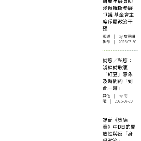
斯雙年展資助
涉俄羅斯參展
爭議 基金會主
席斥屬政治干
預
報導
| by 虛詞編
輯部 | 2026-07-30
詩慾／私慾：
淺談詩歌裏
「紅豆」意象
及時間的「到
此一遊」
其他
| by 雨
曦 | 2026-07-29
諾蘭《奧德
賽》中DEI的開
放性與反「身
份政治」