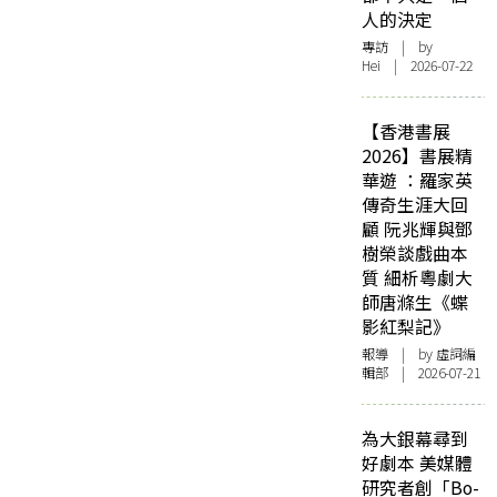
人的決定
專訪
| by
Hei | 2026-07-22
【香港書展
2026】書展精
華遊 ：羅家英
傳奇生涯大回
顧 阮兆輝與鄧
樹榮談戲曲本
質 細析粵劇大
師唐滌生《蝶
影紅梨記》
報導
| by 虛詞編
輯部 | 2026-07-21
為大銀幕尋到
好劇本 美媒體
研究者創「Bo-