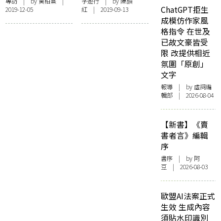
青春，結伴開書店
書店
專訪
| by
黃柏熹
|
字遊行
| by
陳韻
ChatGPT拒生
2019-12-05
紅
| 2019-09-13
成模仿作家風
格指令 在世及
已故文豪皆受
限 改提供相近
氛圍「原創」
文字
報導
| by 虛詞編
輯部 | 2026-08-04
【新書】《賣
書者言》編輯
序
書序
| by 阿
豆 | 2026-08-03
歐盟AI法案正式
生效 生成內容
須貼水印識別