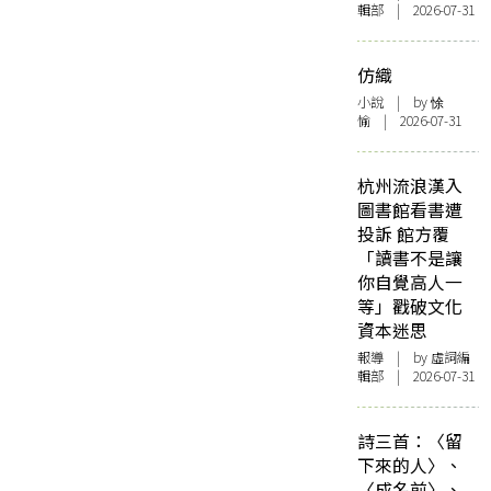
輯部 | 2026-07-31
仿織
小說
| by 悇
愉 | 2026-07-31
杭州流浪漢入
圖書館看書遭
投訴 館方覆
「讀書不是讓
你自覺高人一
等」戳破文化
資本迷思
報導
| by 虛詞編
輯部 | 2026-07-31
詩三首：〈留
下來的人〉、
〈成名前〉、