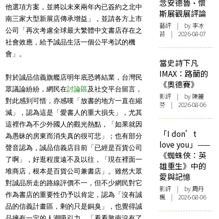
念安德魯·懷
他選項方案，並將以未來兩年內已簽約之北中
斯展觀展評論
南三家大型新展店傳承增益」，並請各方上市
藝評
| by 李冰
公司「再次考慮全球最大繁體中文書店存在之
苔 | 2026-08-07
社會效應，給予誠品生活一個公平考試的機
會」。
當史詩下凡
IMAX：路蘭的
對於誠品信義旗艦店明年底恐將結業，台灣民
《奧德賽》
眾議論紛紛，網民在
討論區
及社交平台留言，
影評
| by 陳麗
對此感到可惜，亦感嘆「放書的地方一直在縮
芬 | 2026-08-06
減」，認為這是「愛書人的重大損失」，尤其
這裡作為不少外國人的觀光熱點，「如果就因
「I don’t
為愚昧的房東而消失真的很可悲」；也有部分
love you」——
聲音認為，誠品信義店目前「已經是百貨公司
《蜘蛛俠：英
了啊」，好逛程度遠不及以往，「現在裡面一
雄重生》中的
堆商店，根本是百貨公司兼書店」。雖然大眾
愛與記憶
對誠品所走的路線評價不一，但不少網民對它
影評
| by
周丹
作為書店的重要性仍予以肯定，認為「沒有誠
楓
| 2026-08-06
品的信義計畫區，剩的只是銅臭」，也覺得誠
品擁有一定的人潮吸引力，「看看敦南沒有了