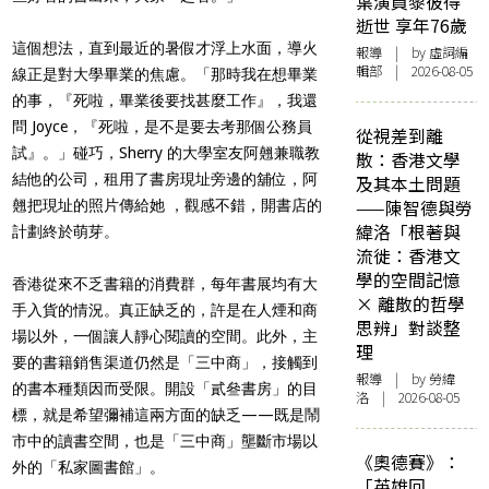
葉演員黎彼得
逝世 享年76歲
這個想法，直到最近的暑假才浮上水面，導火
報導
| by 虛詞編
輯部 | 2026-08-05
線正是對大學畢業的焦慮。「那時我在想畢業
的事，『死啦，畢業後要找甚麼工作』，我還
問 Joyce，『死啦，是不是要去考那個公務員
從視差到離
試』。」碰巧，Sherry 的大學室友阿翹兼職教
散：香港文學
結他的公司，租用了書房現址旁邊的舖位，阿
及其本土問題
——陳智德與勞
翹把現址的照片傳給她 ，觀感不錯，開書店的
緯洛「根著與
計劃終於萌芽。
流徙：香港文
學的空間記憶
香港從來不乏書籍的消費群，每年書展均有大
× 離散的哲學
手入貨的情況。真正缺乏的，許是在人煙和商
思辨」對談整
場以外，一個讓人靜心閱讀的空間。此外，主
理
要的書籍銷售渠道仍然是「三中商」，接觸到
報導
| by 勞緯
的書本種類因而受限。開設「貳叄書房」的目
洛 | 2026-08-05
標，就是希望彌補這兩方面的缺乏——既是鬧
市中的讀書空間，也是「三中商」壟斷市場以
《奧德賽》：
外的「私家圖書館」。
「英雄回