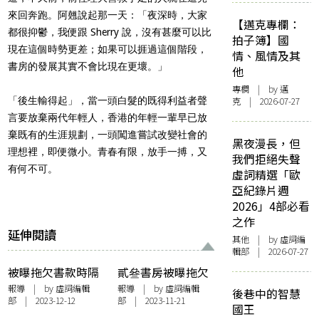
來回奔跑。阿翹說起那一天：「夜深時，大家
【邁克專欄：
都很抑鬱，我便跟 Sherry 說，沒有甚麼可以比
拍子簿】國
現在這個時勢更差；如果可以捱過這個階段，
情、風情及其
書房的發展其實不會比現在更壞。」
他
專欄
| by
邁
「後生輸得起」，當一頭白髮的既得利益者聲
克
| 2026-07-27
言要放棄兩代年輕人，香港的年輕一輩早已放
棄既有的生涯規劃，一頭闖進嘗試改變社會的
黑夜漫長，但
理想裡，即便微小。青春有限，放手一搏，又
我們拒絕失聲
有何不可。
虛詞精選「歐
亞紀錄片週
2026」4部必看
之作
延伸閱讀
其他
| by 虛詞編
輯部 | 2026-07-27
被曝拖欠書款時隔
貳叄書房被曝拖欠
一月 貳叄書房發道
書款 書店業界出文
報導
| by 虛詞編輯
報導
| by 虛詞編輯
後巷中的智慧
部 | 2023-12-12
部 | 2023-11-21
歉啟事
指證 序言書室：
國王