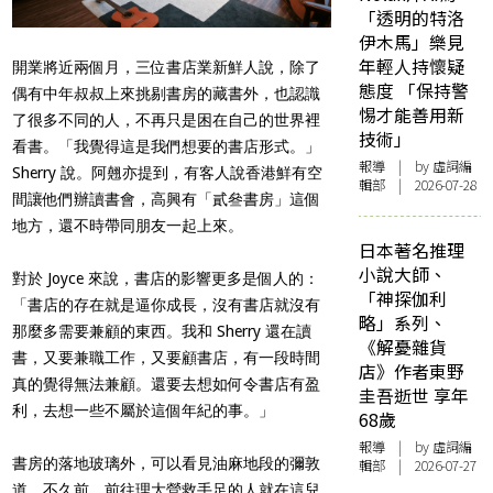
「透明的特洛
伊木馬」樂見
年輕人持懷疑
開業將近兩個月，三位書店業新鮮人說，除了
態度 「保持警
偶有中年叔叔上來挑剔書房的藏書外，也認識
惕才能善用新
了很多不同的人，不再只是困在自己的世界裡
技術」
看書。「我覺得這是我們想要的書店形式。」
報導
| by 虛詞編
Sherry 說。阿翹亦提到，有客人說香港鮮有空
輯部 | 2026-07-28
間讓他們辦讀書會，高興有「貳叄書房」這個
地方，還不時帶同朋友一起上來。
日本著名推理
小說大師、
對於 Joyce 來說，書店的影響更多是個人的：
「神探伽利
「書店的存在就是逼你成長，沒有書店就沒有
略」系列、
那麼多需要兼顧的東西。我和 Sherry 還在讀
《解憂雜貨
書，又要兼職工作，又要顧書店，有一段時間
店》作者東野
真的覺得無法兼顧。還要去想如何令書店有盈
圭吾逝世 享年
利，去想一些不屬於這個年紀的事。」
68歲
報導
| by 虛詞編
書房的落地玻璃外，可以看見油麻地段的彌敦
輯部 | 2026-07-27
道，不久前，前往理大營救手足的人就在這兒