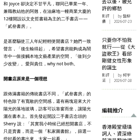
去以後，被允
和 Joyce 卻決定不甘平凡，聯同已畢業一年、
許的鄉愁
兼職教結他的阿翹，在油麻地一幢商業大廈的
影評
| by 盤柳
12樓開設以文史哲書籍為主的二手書店——
儂 | 2026-07-23
「貳叄書房」。
只要你不怕我
是甚麼驅使三人年紀輕輕便開書店？她們一致
就行——從《大
聲言，「後生輸得起」，希望書房能夠成為鬧
盜歌王》看邱
市中一個接觸本地文藝產業的空間，「做到少
剛健女性形象
少改變」。愛與責任，why not both。
的誕生
影評
| by 柯宇
開書店原來是一個理想
涵 | 2026-07-28
跟佈滿書籍的傳統書店不同，「貳叄書房」的
特色除了有寬敞的空間感，還有兩塊迎來大片
陽光的落地玻璃，訪客可以靠窗而坐，讓陽光
編輯推介
灑在書本上。首先發起開設二手書店念頭的
Sherry 說：「其實我小時候已經想開書店，不
香港殿堂級填
只是賣書，而是一個『私家圖書館』，篩選一
詞人、資深綠
些好看的書出來，大家一起看。」