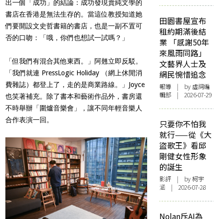
出一個「成功」的結論：成功發現賣純文學的
書店在香港是無法生存的。當這位教授知道她
田園書屋宣布
們要開設文史哲書籍的書店，也是一副不置可
租約期滿後結
否的口吻：「哦，你們也想試一試嗎？」
業 「感謝50年
來風雨同路」
「但我們有混合其他東西。」阿翹立即反駁。
文藝界人士及
「我們就連 PressLogic Holiday （網上休閒消
網民惋惜追念
費雜誌）都登上了，走的是商業路線。」Joyce
報導
| by 虛詞編
輯部 | 2026-07-29
也笑著補充。除了書本和藝術作品外，書房還
不時舉辦「圍爐音樂會」，讓不同年輕音樂人
合作表演一回。
只要你不怕我
就行——從《大
盜歌王》看邱
剛健女性形象
的誕生
影評
| by 柯宇
涵 | 2026-07-28
Nolan斥AI為