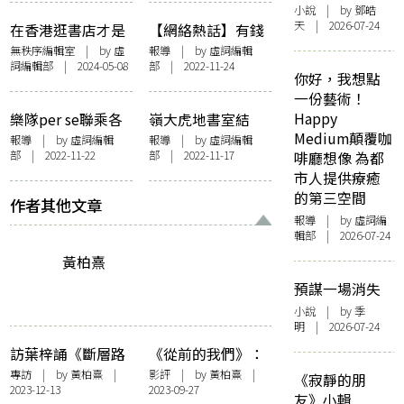
「對整個書業的傷
小說
| by 鄧皓
害」
天 | 2026-07-24
在香港逛書店才是
【網絡熱話】有錢
正經事 獨立書店清
人先去見山？讀書
無秩序編輯室
| by 虛
報導
| by 虛詞編輯
詞編輯部 | 2024-05-08
部 | 2022-11-24
單
型怪X去晒序言？
你好，我想點
最常光顧的書店反
一份藝術！
映你是……
Happy
樂隊per se聯乘各
嶺大虎地書室結
Medium顛覆咖
區獨立書店 推末
業 指校方收回管
報導
| by 虛詞編輯
報導
| by 虛詞編輯
部 | 2022-11-22
部 | 2022-11-17
啡廳想像 為都
日企劃共組「最終
理權 違成立原意
市人提供療癒
の本」書單
的第三空間
作者其他文章
報導
| by 虛詞編
輯部 | 2026-07-24
黃柏熹
預謀一場消失
小說
| by 季
明 | 2026-07-24
訪葉梓誦《斷層路
《從前的我們》：
徑》：一個
每個移民故事，都
專訪
| by
黃柏熹
|
影評
| by
黃柏熹
|
《寂靜的朋
2023-12-13
2023-09-27
overthinker的溝通
有一個留下的人
友》小輯