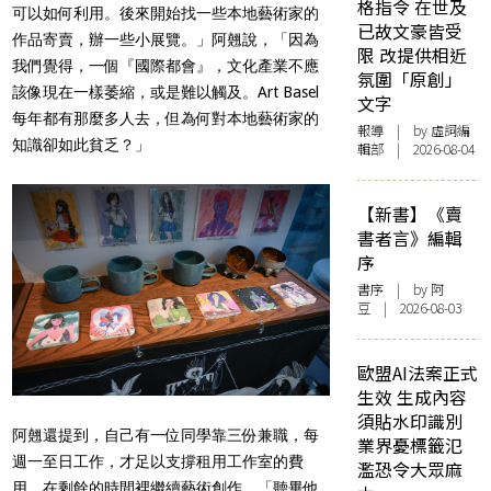
格指令 在世及
可以如何利用。後來開始找一些本地藝術家的
已故文豪皆受
作品寄賣，辦一些小展覽。」阿翹說，「因為
限 改提供相近
我們覺得，一個『國際都會』，文化產業不應
氛圍「原創」
該像現在一樣萎縮，或是難以觸及。Art Basel
文字
每年都有那麼多人去，但為何對本地藝術家的
報導
| by 虛詞編
知識卻如此貧乏？」
輯部 | 2026-08-04
【新書】《賣
書者言》編輯
序
書序
| by 阿
豆 | 2026-08-03
歐盟AI法案正式
生效 生成內容
須貼水印識別
阿翹還提到，自己有一位同學靠三份兼職，每
業界憂標籤氾
週一至日工作，才足以支撐租用工作室的費
濫恐令大眾麻
用，在剩餘的時間裡繼續藝術創作。「聽畢他