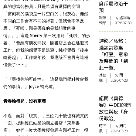
席斥屬政治干
真的想當公務員，只是希望有選擇的空間：
預
「當刻我的腦袋是一片空白的，很灰心。雖然
報導
| by 虛詞編
不同的工作會有不同的得著，但我會不停反
輯部 | 2026-07-30
思，『死啦，那是否真的是我想做的事
情』。」這是 Sherry 第三次用到「死啦」的形
詩慾／私慾：
容，「曾經有朋友問我，開書店是否在逃避找
淺談詩歌裏
工作。但我的感覺不是逃避，純粹覺得『後生
「紅豆」意象
輸得起』。工作幾年後，我應該不會再有這種
及時間的「到
憧憬了⋯⋯」
此一遊」
其他
| by 雨
「『尋找你的可能性』，這是我們學科教會我
曦 | 2026-07-29
們的事情。」Joyce 補充道。
諾蘭《奧德
青春輸得起，沒有更壞
賽》中DEI的開
放性與反「身
不過，面對「現實」，三位九十後也有誠實的
份政治」
一面。提到經已結業的獨立書店「東岸書
時評
| by
周丹
店」，她們一位大學教授曾經有那裡工作，得
楓
| 2026-07-29