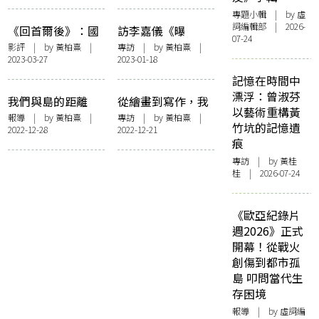
指南
專題小輯
| by 虛
詞編輯部 | 2026-
《回首爾後》：國
訪李嘉儀《曝
07-24
界是一道不會綻放
光》：透過文字來
影評
| by
黃柏熹
|
專訪
| by
黃柏熹
|
2023-03-27
2023-01-18
的傷痕
攝影，直面回憶的
療癒術
記憶在時間中
漂浮：曾淑芬
我們與島的距離
從繪畫到寫作，我
以藝術重構黃
——「隔離島嶼的
都離不開母親——
報導
| by
黃柏熹
|
專訪
| by
黃柏熹
|
竹坑的記憶遺
2022-12-28
2022-12-21
回憶與遺忘：香港
訪方迦南《海水停
痕
離島與文藝創作」
在你背上癢的地
專訪
| by 黃桂
講座紀錄
方》
桂 | 2026-07-24
《歐亞紀錄片
週2026》正式
開幕！從戰火
創傷到都市孤
島 叩問當代生
存困境
報導
| by 虛詞編