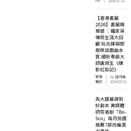
Hei | 2026-07-22
【香港書展
2026】書展精
華遊 ：羅家英
傳奇生涯大回
顧 阮兆輝與鄧
樹榮談戲曲本
質 細析粵劇大
師唐滌生《蝶
影紅梨記》
報導
| by 虛詞編
輯部 | 2026-07-21
為大銀幕尋到
好劇本 美媒體
研究者創「Bo-
Sco」每月挑選
推薦7部改編潛