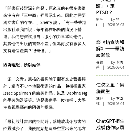
歸」，定
「開書店後蠻深刻的是，原來真的有很多書從
PTSD？
來沒有在『三中商』裡展示出來。因此才需要
影評
| by 易
獨立書店的存在。」Sherry 說，「有一些香港
山 | 2026-08-05
出版社跟我們說，每年都在虧蝕的情況下營
運。我們想嘗試用自己微小的力量幫助他們。
談《錯覺與和
其實他們出版的書並不差，但為何沒有很多人
解》──筆訪
支持這個產業？很奇怪。」
嚴瀚欽
專訪
| by 李浩
因為理想，所以結伴
榮 | 2026-08-04
一派「文青」風格的書房除了擺有文史哲書籍
任俠之風：憶
外，還有不少本地藝術家的作品，包括插畫家
施南生
Issac Spellman 的繪製作品，以及 Daphne Ng
其他
| by 李焯
的手製陶器等等。這是書房另一位拍檔，大學
桃 | 2026-08-04
主修視覺藝術的阿翹的提議。
ChatGPT拒生
「最初設計書房的空間時，落地玻璃令放書的
成模仿作家風
位置減少了，我便開始想這些空置出來的地方