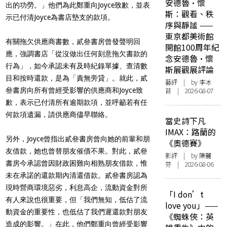
安德魯·懷
出的功勞。」他們為此鄭重向Joyce致歉，並表
斯：觀看、秩
示已付清Joyce為書店墊支的款項。
序與靜謐 ——
東京都美術館
有關拖欠供應商書數，貳叄書房曾發聲明回
開館100周年紀
應，強調書店「從沒做出仼何刻意拖欠書款的
念安德魯·懷
行為」，如今承認未有及時紀錄單據、查清數
斯展觀展評論
目和按時還款，是為「責無旁貸」。就此，貳
藝評
| by 李冰
叄書房向所有曾經受影響的供應商和Joyce致
苔 | 2026-08-07
歉，表示已付清所有逾期款項，並呼籲若有任
何款項遺漏，請供應商儘早聯絡。
當史詩下凡
IMAX：路蘭的
另外，Joyce曾指出貳叄書房曾向她的前輩和朋
《奧德賽》
友借款，她也曾替朋友催債不果。對此，貳叄
影評
| by 陳麗
書房今承認曾因財政困難向相熟朋友借款，惟
芬 | 2026-08-06
未在承諾的還款期內清還借款。貳叄書房認為
現時營商環境惡劣，利息高企，流動資金對所
「I don’t
有人來說也很重要，但「我們無知，低估了流
love you」——
動資金的重要性，也低估了我們遲還款對朋友
《蜘蛛俠：英
造成的影響。」在此，他們鄭重向曾經受影響