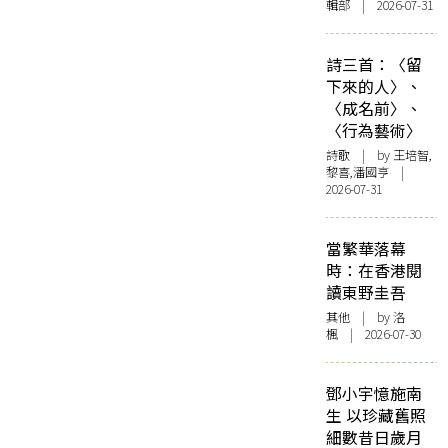
輯部 | 2026-07-31
詩三首：〈留
下來的人〉、
〈成名前〉、
〈行為藝術〉
詩歌
| by 王培智,
黎喜,潘國亨 |
2026-07-31
當繁華落幕
時：在香港閱
讀東野圭吾
其他
| by
洛
楓
| 2026-07-30
鄧小宇憶施南
生 以珍藏舊照
細數昔日歲月