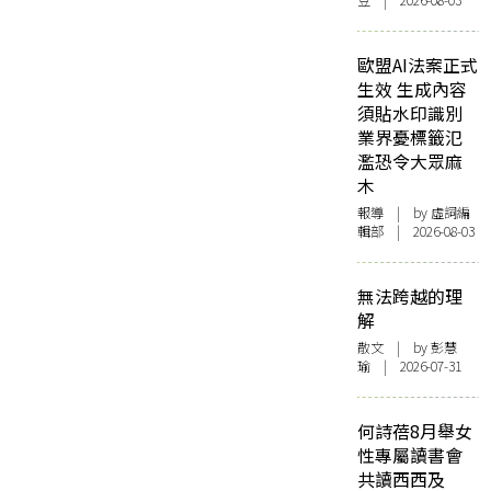
豆 | 2026-08-03
歐盟AI法案正式
生效 生成內容
須貼水印識別
業界憂標籤氾
濫恐令大眾麻
木
報導
| by 虛詞編
輯部 | 2026-08-03
無法跨越的理
解
散文
| by 彭慧
瑜 | 2026-07-31
何詩蓓8月舉女
性專屬讀書會
共讀西西及