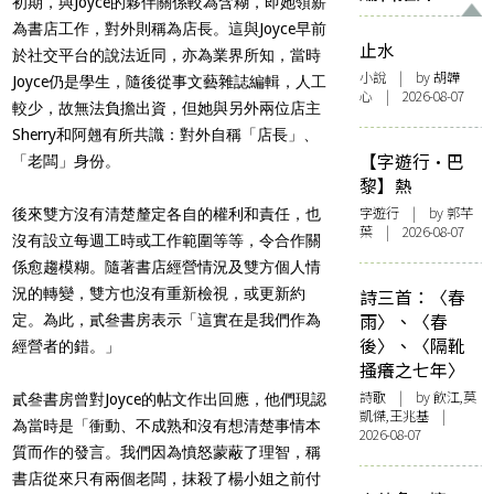
初期，與Joyce的夥伴關係較為含糊，即她領薪
為書店工作，對外則稱為店長。這與Joyce早前
止水
於社交平台的說法近同，亦為業界所知，當時
小說
| by 胡韡
Joyce仍是學生，隨後從事文藝雜誌編輯，人工
心 | 2026-08-07
較少，故無法負擔出資，但她與另外兩位店主
Sherry和阿翹有所共識：對外自稱「店長」、
【字遊行·巴
「老闆」身份。
黎】熱
字遊行
| by 郭芊
後來雙方沒有清楚釐定各自的權利和責任，也
葉 | 2026-08-07
沒有設立每週工時或工作範圍等等，令合作關
係愈趨模糊。隨著書店經營情況及雙方個人情
況的轉變，雙方也沒有重新檢視，或更新約
詩三首：〈春
雨〉、〈春
定。為此，貳叄書房表示「這實在是我們作為
後〉、〈隔靴
經營者的錯。」
搔癢之七年〉
詩歌
| by 飲江,莫
貳叄書房曾對Joyce的帖文作出回應，他們現認
凱傑,王兆基 |
為當時是「
衝動、不成熟和沒有想清楚事情本
2026-08-07
質而作的發言。我們因為憤怒蒙蔽了理智，稱
書店從來只有兩個老闆，抹殺了楊小姐之前付