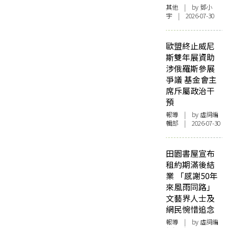
其他
| by 鄧小
宇 | 2026-07-30
歐盟終止威尼
斯雙年展資助
涉俄羅斯參展
爭議 基金會主
席斥屬政治干
預
報導
| by 虛詞編
輯部 | 2026-07-30
田園書屋宣布
租約期滿後結
業 「感謝50年
來風雨同路」
文藝界人士及
網民惋惜追念
報導
| by 虛詞編