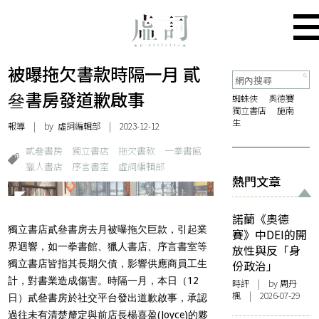
被曝拖欠書款時隔一月 貳
叄書房發道歉啟事
蜘蛛俠
奧德賽
獨立書店
施南
生
報導
| by 虛詞編輯部 | 2023-12-12
貳叄書房
獨立書店
拖欠書款
一拳書館
獵人書店
序言書室
虛詞編輯部
熱門文章
諾蘭《奧德
獨立書店貳叄書房去月被曝拖欠巨款，引起業
賽》中DEI的開
界迴響，如一拳書館、獵人書店、序言書室等
放性與反「身
獨立書店皆指其長期欠債，影響供應商員工生
份政治」
計，對書業造成傷害。時隔一月，本日（12
時評
| by
周丹
楓
| 2026-07-29
日）貳叄書房於社交平台發出道歉啟事，承認
過往未有清楚釐定與前店長楊喜盈(Joyce)的夥