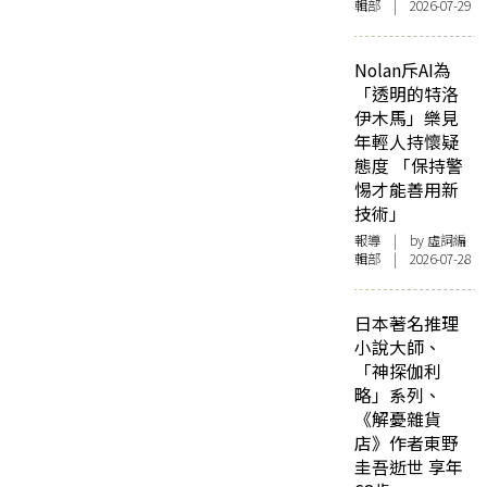
輯部 | 2026-07-29
Nolan斥AI為
「透明的特洛
伊木馬」樂見
年輕人持懷疑
態度 「保持警
惕才能善用新
技術」
報導
| by 虛詞編
輯部 | 2026-07-28
日本著名推理
小說大師、
「神探伽利
略」系列、
《解憂雜貨
店》作者東野
圭吾逝世 享年