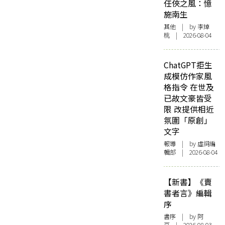
任俠之風：憶
施南生
其他
| by 李焯
桃 | 2026-08-04
ChatGPT拒生
成模仿作家風
格指令 在世及
已故文豪皆受
限 改提供相近
氛圍「原創」
文字
報導
| by 虛詞編
輯部 | 2026-08-04
【新書】《賣
書者言》編輯
序
書序
| by 阿