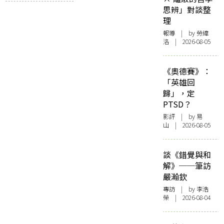
思辨」對談整
理
報導
| by 勞緯
洛 | 2026-08-05
《奧德賽》：
「英雄回
歸」，定
PTSD？
影評
| by 易
山 | 2026-08-05
談《錯覺與和
解》──筆訪
嚴瀚欽
專訪
| by 李浩
榮 | 2026-08-04