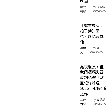
68歲
報導
| by 虛詞編
輯部 | 2026-07-27
【邁克專欄：
拍子簿】國
情、風情及其
他
專欄
| by
邁
克
| 2026-07-27
黑夜漫長，但
我們拒絕失聲
虛詞精選「歐
亞紀錄片週
2026」4部必看
之作
其他
| by 虛詞編
輯部 | 2026-07-27