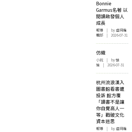
Bonnie
Garmus名著 以
閱讀啟發個人
成長
報導
| by 虛詞編
輯部 | 2026-07-31
仿織
小說
| by 悇
愉 | 2026-07-31
杭州流浪漢入
圖書館看書遭
投訴 館方覆
「讀書不是讓
你自覺高人一
等」戳破文化
資本迷思
報導
| by 虛詞編