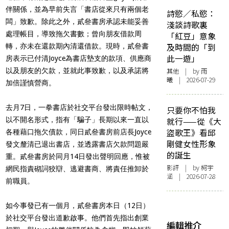
伴關係，並為早前失言「書店從來只有兩個老
詩慾／私慾：
闆」致歉。除此之外，貳叄書房承認未能妥善
淺談詩歌裏
處理帳目，導致拖欠書數；曾向朋友借款周
「紅豆」意象
及時間的「到
轉，亦未在還款期內清還借款。現時，貳叄書
此一遊」
房表示已付清Joyce為書店墊支的款項、供應商
以及朋友的欠款，並就此事致歉，以及承諾將
其他
| by 雨
曦 | 2026-07-29
加倍謹慎營商。
去月7日，一拳書店於社交平台發出限時帖文，
只要你不怕我
以不開名形式，指有「騙子」長期以來一直以
就行——從《大
盜歌王》看邱
各種藉口拖欠債款，同日貳叄書房前店長Joyce
剛健女性形象
發文釐清已退出書店，並透露書店欠款問題嚴
的誕生
重。貳叄書房於同月14日發出聲明回應，惟被
影評
| by 柯宇
網民指責砌詞狡辯、逃避書商、將責任推卸於
涵 | 2026-07-28
前職員。
如今事發已有一個月，貳叄書房本日（12日）
於社交平台發出道歉啟事。他們首先指出創業
編輯推介