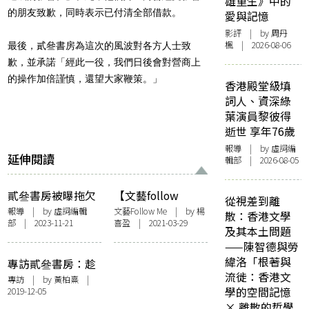
雄重生》中的
的朋友致歉，同時表示已付清全部借款。
愛與記憶
影評
| by
周丹
楓
| 2026-08-06
最後，貳叄書房為這次的風波對各方人士致
歉，並承諾「經此一役，我們日後會對營商上
的操作加倍謹慎，還望大家鞭策。」
香港殿堂級填
詞人、資深綠
葉演員黎彼得
逝世 享年76歲
報導
| by 虛詞編
延伸閱讀
輯部 | 2026-08-05
貳叄書房被曝拖欠
【文藝follow
從視差到離
書款 書店業界出文
me】一年開心又嚟
報導
| by 虛詞編輯
文藝Follow Me
| by
楊
散：香港文學
部 | 2023-11-21
喜盈
| 2021-03-29
指證 序言書室：
貳叄——訪問貳叄
及其本土問題
「對整個書業的傷
書房
——陳智德與勞
害」
緯洛「根著與
專訪貳叄書房：趁
流徙：香港文
青春，結伴開書店
專訪
| by
黃柏熹
|
學的空間記憶
2019-12-05
× 離散的哲學