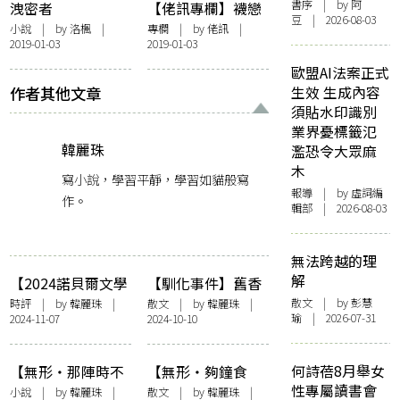
書序
| by 阿
洩密者
【佬訊專欄】襪戀
豆 | 2026-08-03
小說
| by
洛楓
|
專欄
| by
佬訊
|
2019-01-03
2019-01-03
歐盟AI法案正式
作者其他文章
生效 生成內容
須貼水印識別
業界憂標籤氾
韓麗珠
濫恐令大眾麻
木
寫小說，學習平靜，學習如貓般寫
報導
| by 虛詞編
作。
輯部 | 2026-08-03
無法跨越的理
解
【2024諾貝爾文學
【馴化事件】舊香
獎】令人懼怖的溫
港人
散文
| by 彭慧
時評
| by
韓麗珠
|
散文
| by
韓麗珠
|
瑜 | 2026-07-31
2024-11-07
2024-10-10
柔——關於韓江小
說裡的叛逆者
何詩蓓8月舉女
【無形・那陣時不
【無形・夠鐘食
性專屬讀書會
知道的滋味】吃黑
藥】藥引
小說
| by
韓麗珠
|
散文
| by
韓麗珠
|