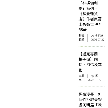
「神探伽利
略」系列、
《解憂雜貨
店》作者東野
圭吾逝世 享年
68歲
報導
| by 虛詞編
輯部 | 2026-07-27
【邁克專欄：
拍子簿】國
情、風情及其
他
專欄
| by
邁
克
| 2026-07-27
黑夜漫長，但
我們拒絕失聲
虛詞精選「歐