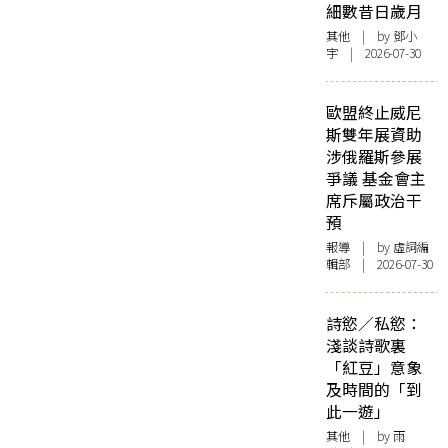
細數昔日歲月
其他
| by 鄧小
宇 | 2026-07-30
歐盟終止威尼
斯雙年展資助
涉俄羅斯參展
爭議 基金會主
席斥屬政治干
預
報導
| by 虛詞編
輯部 | 2026-07-30
詩慾／私慾：
淺談詩歌裏
「紅豆」意象
及時間的「到
此一遊」
其他
| by 雨