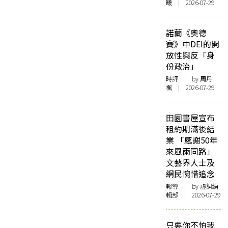
曦 | 2026-07-29
諾蘭《奧德
賽》中DEI的開
放性與反「身
份政治」
時評
| by
周丹
楓
| 2026-07-29
田園書屋宣布
租約期滿後結
業 「感謝50年
來風雨同路」
文藝界人士及
網民惋惜追念
報導
| by 虛詞編
輯部 | 2026-07-29
只要你不怕我