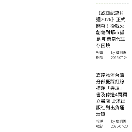
《歐亞紀錄片
週2026》正式
開幕！從戰火
創傷到都市孤
島 叩問當代生
存困境
報導
| by 虛詞編
輯部 | 2026-07-24
嘉達物流台灣
分部憂踩紅線
拒運「違規」
書及停送4間獨
立書店 要求出
版社列出貨運
清單
報導
| by 虛詞編
輯部 | 2026-07-23