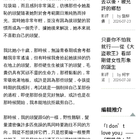
去以後，被允
垃圾箱，而且感到非常滿足，彷彿那些令她羞
許的鄉愁
恥的頭髮隨著她對於會考範圍日漸純熟而掉
影評
| by 盤柳
光。當時她非常年輕，並沒有因為拔頭髮的習
儂 | 2026-07-23
慣而成為一個秃子。據她後來解說，她本來就
不喜歡自己的頭髮。
只要你不怕我
就行——從《大
我比她小十歲，那時候，無論青春期或會考都
盜歌王》看邱
離我非常遙遠，但有時候我會拾起她拔掉的扔
剛健女性形象
在地上的頭髮。那些硬生生被拔下的頭髮，毛
的誕生
囊仍具有冥頑不靈的生命力，那裡黏黏的，常
影評
| by 柯宇
涵 | 2026-07-28
常吸吮著地板。或許是因為那些頭髮，令孩提
時期的我感到，考試就是一個削掉自己某部份
的過程，即使那部份是完好無缺。或許也是在
那時候開始，我本能地抗拒裁剪自己。
編輯推介
那時候，我的頭髮跟G的一樣，野性難馴，髮
量濃密像許多匹焦躁的馬同時要跑往不同的方
「I don’t
love you」——
向，我從不想拔掉它們，只是想要編一根整齊