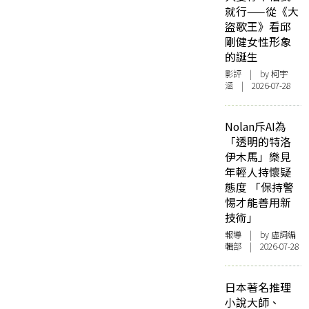
就行——從《大
盜歌王》看邱
剛健女性形象
的誕生
影評
| by 柯宇
涵 | 2026-07-28
Nolan斥AI為
「透明的特洛
伊木馬」樂見
年輕人持懷疑
態度 「保持警
惕才能善用新
技術」
報導
| by 虛詞編
輯部 | 2026-07-28
日本著名推理
小說大師、