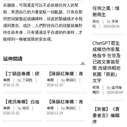
在腦後，可我還是可以不必依賴任何人的幫
任俠之風：憶
助，單憑自己的力量駕馭一頭亂髮。只有在那
施南生
些把頭髮盤起或綑縛時，頭皮的緊繃感才令我
其他
| by 李焯
感到實在。或許，人們對待自己的頭髮就像對
桃 | 2026-08-04
待生命本身，只有通過近乎自虐的約束時，才
能得到一種被規限的安全感。
ChatGPT拒生
成模仿作家風
格指令 在世及
延伸閱讀
已故文豪皆受
限 改提供相近
【丁穎茵專欄︰繆
【陳韻紅專欄︰青
氛圍「原創」
思思妙】911紀念
海波文香】明石浮
文字
專欄
| by
丁穎茵
|
專欄
| by
陳韻紅
|
2018-12-31
2018-12-16
及博物館︰如何討
游
報導
| by 虛詞編
論國仇家恨？
輯部 | 2026-08-04
【佬訊專欄】白裇
【陳韻紅專欄︰青
衫死忠的自白
海波文香】失語動
專欄
| by
佬訊
|
專欄
| by
陳韻紅
|
【新書】《賣
2018-12-10
2018-11-19
物群
書者言》編輯
序