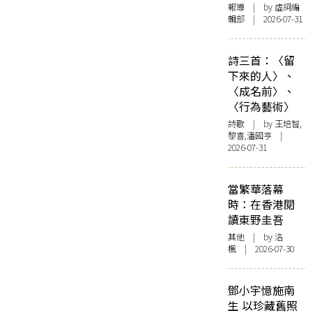
報導
| by 虛詞編
輯部 | 2026-07-31
詩三首：〈留
下來的人〉、
〈成名前〉、
〈行為藝術〉
詩歌
| by 王培智,
黎喜,潘國亨 |
2026-07-31
當繁華落幕
時：在香港閱
讀東野圭吾
其他
| by
洛
楓
| 2026-07-30
鄧小宇憶施南
生 以珍藏舊照