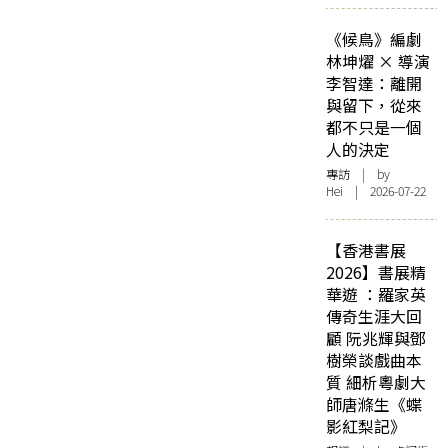
《候鳥》編劇
林坤燿 × 導演
李智達：離開
與留下，從來
都不只是一個
人的決定
專訪
| by
Hei | 2026-07-22
【香港書展
2026】書展精
華遊 ：羅家英
傳奇生涯大回
顧 阮兆輝與鄧
樹榮談戲曲本
質 細析粵劇大
師唐滌生《蝶
影紅梨記》