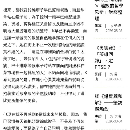
× 離散的哲學
後來，當我對於編辮子早已駕輕就熟，而且常
思辨」對談整
常站在鏡子前，為了控制一頭早已經歷過漂
理
染、燙捲、剪得極短又曾留長及腰而且原因不
報導
| by 勞緯
洛 | 2026-08-05
明地大量脫落過的頭髮時，K早已不再染髮，而
是讓一頭發亮的銀髮自然地暴露在任何人的目
光之下。她在街上不止一次碰到對她的頭髮讚
《奧德賽》：
賞不絕的人。「這是在哪裡染的金絲白髮？太
「英雄回
美了吧。」幾個陌生人（包括銀行裡偶遇的婆
歸」，定
婆、巴士排隊等候車子時站在前面的阿嬷和在
PTSD？
菜巿場裡一起挑魚的人）不約而同地這樣說。K
影評
| by 易
山 | 2026-08-05
感到驚訝的是，在她小心翼翼地掩蓋白髮時從
沒得到認同和讚美，卻在她自覺年邁而對自己
抱著接近放棄般的全然接納時，不但得到了還
談《錯覺與和
比她所想像的更多。
解》──筆訪
嚴瀚欽
但現在我不再感到K是我未來的模樣。因為，我
專訪
| by 李浩
榮 | 2026-08-04
已習慣每天都把頭髮編成辮子，不是為了假裝
被誰愛著，而是為了向自己證明，雖然頭髮長