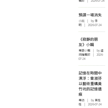
輯部 | 2026-07-24
預謀一場消失
小說
| by 季
明 | 2026-07-24
《寂靜的朋
友》小輯
專題小輯
| by 虛
詞編輯部 | 2026-
07-24
記憶在時間中
漂浮：曾淑芬
以藝術重構黃
竹坑的記憶遺
痕
專訪
| by 黃桂
桂 | 2026-07-24