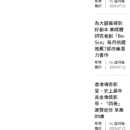
報導
| by 虛詞編
輯部 | 2026-07-21
為大銀幕尋到
好劇本 美媒體
研究者創「Bo-
Sco」每月挑選
推薦7部改編潛
力書作
報導
| by 虛詞編
輯部 | 2026-07-21
香港傳奇影
星、史上最年
長金像獎影
帝、「四哥」
謝賢逝世 享壽
89歲
報導
| by 虛詞編
輯部 | 2026-07-21