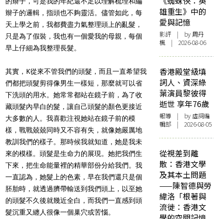
《蜘蛛俠：英
的辮子，可是我的年紀還不足以理解梳理和編
雄重生》中的
辮子的邏輯，指頭也不夠靈活。儘管如此，每
愛與記憶
天上學之前，我都費盡力氣整理頭上的亂髮，
影評
| by
周丹
只是為了假裝，我也有一個愛我的母親，每個
楓
| 2026-08-06
早上仔細為我整理長髮。
香港殿堂級填
其實，K從來不管我們的頭髮，而且一直希望我
詞人、資深綠
們都把頭髮剪得像男生一樣短，那麼就可以省
葉演員黎彼得
下洗頭的用水。她常常都站在鏡子前，為了收
逝世 享年76歲
藏頭髮內早白的髮，讓自己頭髮的顏色更接近
報導
| by 虛詞編
大多數的人。我喜歡注視她站在鏡子前的模
輯部 | 2026-08-05
樣，戰戰兢兢同時又不容有失，就像她嚴厲地
教訓我們的樣子。那時候我就知道，她是我未
從視差到離
來的模樣。頭髮是生命力的展現。她把我們生
散：香港文學
下來，把生命能量裡的精華部份分給我們。我
及其本土問題
一直認為，她髮上的色素，早在我們還只是個
——陳智德與勞
胚胎時，就透過臍帶輸送到我們頭上，以至她
緯洛「根著與
的頭髮不久後就幾近全白，而我們一直感到頭
流徙：香港文
髮沉重又纏人很像一個巢穴或苦惱。
學的空間記憶