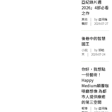
亞紀錄片週
2026」4部必看
之作
其他
| by 虛詞編
輯部 | 2026-07-27
後巷中的智慧
國王
小說
| by 鄧皓
天 | 2026-07-24
你好，我想點
一份藝術！
Happy
Medium顛覆咖
啡廳想像 為都
市人提供療癒
的第三空間
報導
| by 虛詞編