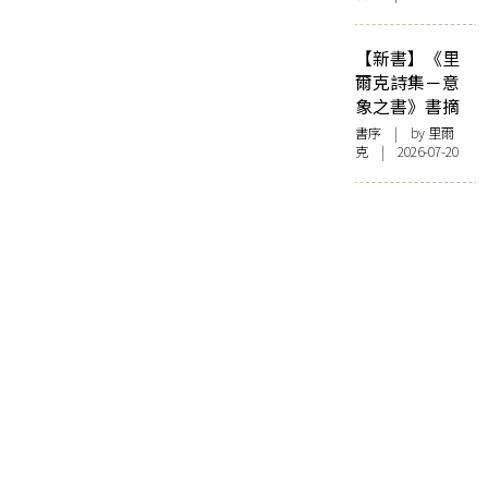
【新書】《里
爾克詩集－意
象之書》書摘
書序
| by 里爾
克 | 2026-07-20