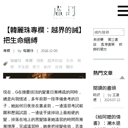
【韓麗珠專欄︰越界的誡】
把生命綑縛
奧德賽
獨立書
店
香港書展
寂
靜的朋友
專欄
| by
韓麗珠
| 2018-12-06
韓麗珠
專欄
頭髮
越界的誡
生命
規
限
安全感
散文
創作
母親
關係
熱門文章
閱讀的盡頭
現在，G在擔憂頭頂的髮量日漸稀疏的同時，
時評
| by 王建
總是向我憶述，多年前那一段準備會考的日
鏗 | 2026-07-22
子，她如何日夜坐在書桌前，一邊溫習考試範
圍和歷屆試題，一邊徒手拔掉頭上最粗硬的
《給阿嬤的情
髮，掉落在地上的黑髮隨著她溫習的時間而漸
書》：潮水退
漸增厚，完成溫習時，她會把掉髮收拾，丟進