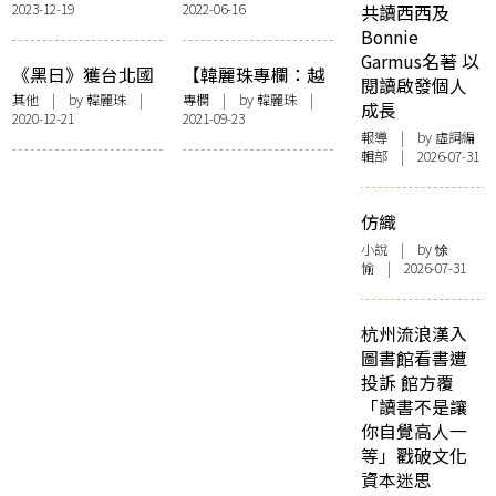
2023-12-19
2022-06-16
共讀西西及
Bonnie
Garmus名著 以
《黑日》獲台北國
【韓麗珠專欄：越
閱讀啟發個人
際書展大獎「非小
界的誡】審查隧道
其他
| by
韓麗珠
|
專欄
| by
韓麗珠
|
成長
2020-12-21
2021-09-23
說獎」首獎 韓麗
報導
| by 虛詞編
珠：感謝讓這裡長
輯部 | 2026-07-31
出根的人
仿織
小說
| by 悇
愉 | 2026-07-31
杭州流浪漢入
圖書館看書遭
投訴 館方覆
「讀書不是讓
你自覺高人一
等」戳破文化
資本迷思