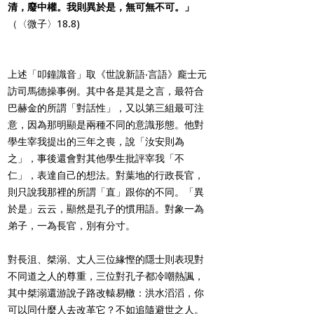
清，廢中權。我則異於是，無可無不可。」
（〈微子〉18.8)
上述「叩鐘識音」取《世說新語‧言語》龐士元
訪司馬德操事例。其中各是其是之言，最符合
巴赫金的所謂「對話性」，又以第三組最可注
意，因為那明顯是兩種不同的意識形態。他對
學生宰我提出的三年之喪，說「汝安則為
之」，事後還會對其他學生批評宰我「不
仁」，表達自己的想法。對葉地的行政長官，
則只說我那裡的所謂「直」跟你的不同。「異
於是」云云，顯然是孔子的慣用語。對象一為
弟子，一為長官，別有分寸。
對長沮、桀溺、丈人三位緣慳的隱士則表現對
不同道之人的尊重，三位對孔子都冷嘲熱諷，
其中桀溺還游說子路改轅易轍：洪水滔滔，你
可以同什麼人去改革它？不如追隨避世之人。