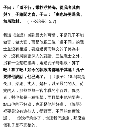
子曰：「道不行，乘桴浮於海。從我者其由
與？」子路聞之喜。子曰：「由也好勇過我，
無所取材。
」(〈公冶長〉5.7)
我讀《論語》感到最大的可惜，不是孔子不能
做官，做大官，而是他跟三位「道不同」的隱
士並沒有相遇，要透過勇而無文的子路為中
介，沒有展開更深入的對話。三位隱士之外，
另有一位楚狂接輿，走過孔子時唱歌：
算了
吧！算了吧！如今的執政者都危乎其危！孔子
要跟他說話，他已跑了。
（〈微子〉18.5)就是
長沮、桀溺、丈人、楚狂，以至晨門的人、荷
簣的人，那些並無一官半職的小百姓、異見
者，對他都是一種衝擊，而且擊中他的要害，
點出他的不好處，也正是他的好處，《論語》
裡要是沒有這些人，從對面、不同的角度說
話，──你說得夠多了，也讓我們說說，那麼這
個孔子是不完整的。