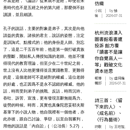
不當是經，《論語》從來就不是經，即使在朱
仿織
熹時代也不是五經之外的第六經，那麼倒不妨
小說
| by 悇
讀讀，並且細讀。
愉 | 2026-07-31
孔子的說話，主要的對象是弟子，其次是向他
杭州流浪漢入
請益的貴族、諸侯的君主，說話的姿態，注定
圖書館看書遭
是訓誨式、點撥式的；他的身份是人師。別忘
投訴 館方覆
了，這是二千五百年前，他是第一個打破貴族
「讀書不是讓
的壟斷，開始私人傳授知識的老師。他並不懂
你自覺高人一
得現代的教育理論，但至少在二十世紀之前，
等」戳破文化
資本迷思
世上沒有人比他更懂得並且實踐教育。更難得
的是，這個老師可不是絕對的權威，這位老師
報導
| by 虛詞編
輯部 | 2026-07-31
的好處，也正因爲不是永不認錯的權威。他的
話，時而受到弟子的挑戰、反詰，時而沉吟、
吞吐、訴苦、宣洩，更有發現言辭無能爲力、
詩三首：〈留
徒勞的時候。時而，其實也真像陀思妥耶夫斯
下來的人〉、
基筆下的小說人物，他自我裡有一個他者，亦
〈成名前〉、
〈行為藝術〉
此亦彼，跟自己討論、爭辯，以至自我審判，
用他的說話是「內自訟」(〈公冶長〉5.27) ，
詩歌
| by 王培智,