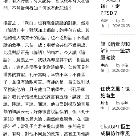
場，有人聆聽，有人記得，甚或根本有人在發
歸」，定
問。不然從何得知？何以有此記錄？
PTSD？
影評
| by 易
換言之，「獨白」也有隱含說話的對象。然則
山 | 2026-08-05
《論語》中，對話加上獨白，約共佔八成。其
他如他人或弟子的說話，也不乏對話；不含說
談《錯覺與和
話的敘事，只佔一成；兩者合共也不過兩成。
解》──筆訪
此見對話正是《論語》的精粹。今人讀《論
嚴瀚欽
語》，意義之一，我以為即是其中的「對話意
專訪
| by 李浩
識」，這也是儒學文化對這紛爭、仁智互見的
榮 | 2026-08-04
世界的貢獻。孔子當時，幸或不幸，不像孟
子，並沒有論敵可言。有趣的是，當面逗引以
任俠之風：憶
至挑剔他的，只有他自己的學生。《孔子家
施南生
語》載孔子指出忠臣的諫言有五種：譎諫、態
其他
| by 李焯
諫、降諫、直諫、諷諫。他自己則採取婉言規
桃 | 2026-08-04
勸的諷諫云云，好像很會說話似的。但《孔子
家語》種種長篇大論，顯然經過潤色。在《論
ChatGPT拒生
語》裡，當孔子向君主提出規勸，多的是直
成模仿作家風
諫。有時，對他不同意的政策，當君主向他詢