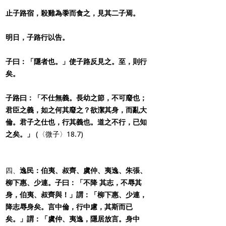
止子路宿，殺雞為黍而食之，見其二子焉。
明日，子路行以告。
子曰：「隱者也。」使子路反見之。至，則行
矣。
子路曰：「不仕無義。長幼之節，不可廢也；
君臣之義，如之何其廢之？欲潔其身，而亂大
倫。君子之仕也，行其義也。道之不行，已知
之矣。」
(〈微子〉18.7)
四、
逸民：伯夷、叔齊、虞仲、夷逸、朱張、
柳下惠、少連。子曰：「不降 其志，不辱其
身，伯夷、叔齊與！」謂：「柳下惠、少連，
降志辱身矣。言中倫，行中慮，其斯而已
矣。」謂：「虞仲、夷逸，隱居放言。身中