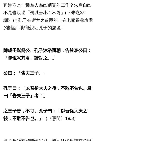
難道不是一種為人為己踏實的工作？朱熹自己
不是也說過「勿以善小而不為」(《朱熹家
訓》)？孔子在逝世之前兩年，在老家跟魯哀君
的對話，頗能說明孔子的處境：
陳成子弒簡公。孔子沐浴而朝，告於哀公曰：
「陳恆弒其君，請討之。」
公曰：「告夫三子。」
孔子曰：「以吾從大夫之後，不敢不告也。君
曰『告夫三子』者！」
之三子告，不可。孔子曰：「以吾從大夫之
後，不敢不告也。」
（〈憲問〉18.3)
孔子得知齊國陳恆弒君，齋戒沐浴後請哀公出