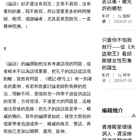
去以後，被允
《論語》好歹還沒有寫完；文章不易寫，沒有
許的鄉愁
看到的書，我不敢寫，所以需要更多的時間整
影評
| by 盤柳
頓、梳理。感謝編者，尤其是黃思朗兄，一直
儂 | 2026-07-23
費神照拂。）
只要你不怕我
就行——從《大
1
盜歌王》看邱
剛健女性形象
《論語》的編撰顯然沒有考慮語境的問題，或
的誕生
者根本不以為語境重要。把孔子的說話從語境
影評
| by 柯宇
割離，當然有問題，《禮記‧檀弓上》有一則著
涵 | 2026-07-28
名的案例，有若和曾參討論老師對喪葬的想
法，理解不同，需借助另一同學子游提供說話
的背景，方得澄清。不過更大的問題是，這種
做法背後的思維：把孔子的說話當是單一、權
編輯推介
威的獨白。當年的編撰者如此，後世大部份的
儒家學者也讀成單一、權威的格言、警語。再
香港殿堂級填
而按己意加以闡釋、運用、延伸。
詞人、資深綠