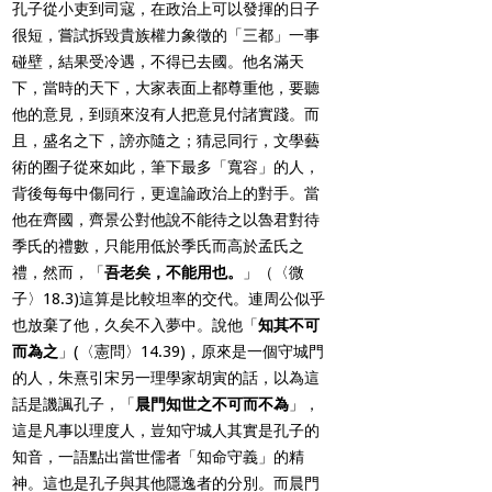
孔子從小吏到司寇，在政治上可以發揮的日子
很短，嘗試拆毀貴族權力象徵的「三都」一事
碰壁，結果受冷遇，不得已去國。他名滿天
下，當時的天下，大家表面上都尊重他，要聽
他的意見，到頭來沒有人把意見付諸實踐。而
且，盛名之下，謗亦隨之；猜忌同行，文學藝
術的圈子從來如此，筆下最多「寬容」的人，
背後每每中傷同行，更遑論政治上的對手。當
他在齊國，齊景公對他說不能待之以魯君對待
季氏的禮數，只能用低於季氏而高於孟氏之
禮，然而，「
吾老矣，不能用也。
」（〈微
子〉18.3)這算是比較坦率的交代。連周公似乎
也放棄了他，久矣不入夢中。說他「
知其不可
而為之
」(〈憲問〉14.39)，原來是一個守城門
的人，朱熹引宋另一理學家胡寅的話，以為這
話是譏諷孔子，「
晨門知世之不可而不為
」，
這是凡事以理度人，豈知守城人其實是孔子的
知音，一語點出當世儒者「知命守義」的精
神。這也是孔子與其他隱逸者的分別。而晨門