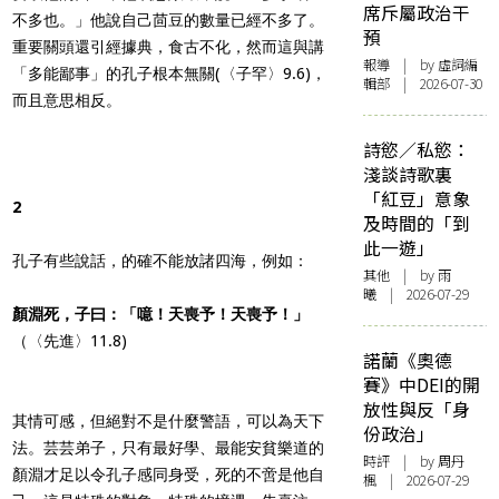
席斥屬政治干
不多也。」他說自己茴豆的數量已經不多了。
預
重要關頭還引經據典，食古不化，然而這與講
報導
| by 虛詞編
「多能鄙事」的孔子根本無關(〈子罕〉9.6)，
輯部 | 2026-07-30
而且意思相反。
詩慾／私慾：
淺談詩歌裏
「紅豆」意象
2
及時間的「到
此一遊」
孔子有些說話，的確不能放諸四海，例如：
其他
| by 雨
曦 | 2026-07-29
顏淵死，子曰：「噫！天喪予！天喪予！」
（〈先進〉11.8)
諾蘭《奧德
賽》中DEI的開
放性與反「身
其情可感，但絕對不是什麼警語，可以為天下
份政治」
法。芸芸弟子，只有最好學、最能安貧樂道的
時評
| by
周丹
顏淵才足以令孔子感同身受，死的不啻是他自
楓
| 2026-07-29