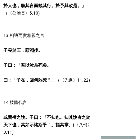
於人也，聽其言而觀其行。於予與改是。」
（〈公冶長〉5.10)
13 相譏而實相親之言
子畏於匡，顏淵後。
子曰：「吾以汝為死矣。」
曰：「子在，回何敢死？」
（〈先進〉11.22)
14 肢體代言
或問褅之說。子曰：「不知也。知其說者之於
天下也，其如示諸斯乎！」指其掌。
(〈八佾〉
3.11)