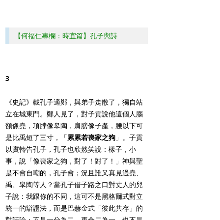
【何福仁專欄：時宜篇】孔子與詩
3
《史記》載孔子適鄭，與弟子走散了，獨自站
立在城東門。鄭人見了，對子貢說他這個人腦
額像堯，項脖像皋陶，肩膀像子產，腰以下可
是比禹短了三寸，「
累累若喪家之狗
」。子貢
以實轉告孔子，孔子也欣然笑說：樣子，小
事，說「像喪家之狗，對了！對了！」神與聖
是不會自嘲的，孔子會；況且誰又真見過堯、
禹、皐陶等人？當孔子借子路之口對丈人的兒
子說：我跟你的不同，這可不是黑格爾式對立
統一的辯證法，而是巴赫金式「彼此共存」的
對話論；不是一分為二，再合二為一，也不是