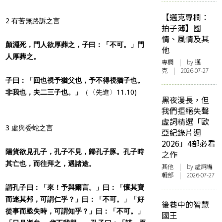
【邁克專欄：
2 有苦無路訴之言
拍子簿】國
情、風情及其
顏淵死，門人欲厚葬之，子曰：「不可。」門
他
人厚葬之。
專欄
| by
邁
克
| 2026-07-27
子曰：「回也視予猶父也，予不得視猶子也。
非我也，夫二三子也。」
（〈先進〉11.10)
黑夜漫長，但
我們拒絕失聲
虛詞精選「歐
3 虛與委蛇之言
亞紀錄片週
2026」4部必看
陽貨欲見孔子，孔子不見，歸孔子豚。孔子時
之作
其亡也，而往拜之，遇諸途。
其他
| by 虛詞編
輯部 | 2026-07-27
謂孔子曰：「來！予與爾言。」曰：「懷其寶
而迷其邦，可謂仁乎？」曰：「不可。」「好
後巷中的智慧
從事而亟失時，可謂知乎？」曰：「不可。」
國王