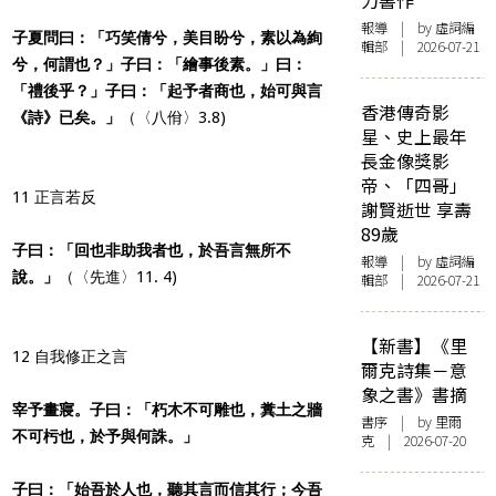
力書作
報導
| by 虛詞編
子夏問曰：「巧笑倩兮，美目盼兮，素以為絢
輯部 | 2026-07-21
兮，何謂也？」子曰：「繪事後素。」曰：
「禮後乎？」子曰：「起予者商也，始可與言
香港傳奇影
《詩》已矣。」
（〈八佾〉3.8)
星、史上最年
長金像獎影
帝、「四哥」
11 正言若反
謝賢逝世 享壽
89歲
子曰：「回也非助我者也，於吾言無所不
報導
| by 虛詞編
說。」
（〈先進〉11. 4)
輯部 | 2026-07-21
【新書】《里
12 自我修正之言
爾克詩集－意
象之書》書摘
宰予畫寢。子曰：「朽木不可雕也，糞土之牆
書序
| by 里爾
不可杇也，於予與何誅。」
克 | 2026-07-20
子曰：「始吾於人也，聽其言而信其行；今吾