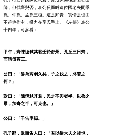
師，但伐齊與否，哀公反而叫這位國老去問季
孫、仲孫、孟孫三桓。這是卸責，實情是也由
不得他作主，權力在季氏手上。《左傳》哀公
十四年，可參看：
甲午，齊陳恆弒其君壬於舒州。孔丘三日齊，
而請伐齊三。
公曰：「魯為齊弱久矣，子之伐之，將若之
何？」
對曰：「陳恆弒其君，民之不與者半。以魯之
眾，加齊之半，可克也。」
公曰：「子告季孫。」
孔子辭，退而告人曰：「吾以從大夫之後也，