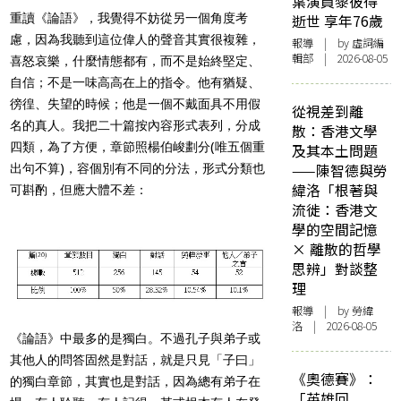
葉演員黎彼得
重讀《論語》，我覺得不妨從另一個角度考
逝世 享年76歲
慮，因為我聽到這位偉人的聲音其實很複雜，
報導
| by 虛詞編
輯部 | 2026-08-05
喜怒哀樂，什麼情態都有，而不是始終堅定、
自信；不是一味高高在上的指令。他有猶疑、
徬徨、失望的時候；他是一個不戴面具不用假
從視差到離
名的真人。我把二十篇按內容形式表列，分成
散：香港文學
四類，為了方便，章節照楊伯峻劃分(唯五個重
及其本土問題
——陳智德與勞
出句不算)，容個別有不同的分法，形式分類也
緯洛「根著與
可斟酌，但應大體不差：
流徙：香港文
學的空間記憶
× 離散的哲學
思辨」對談整
理
報導
| by 勞緯
洛 | 2026-08-05
《論語》中最多的是獨白。不過孔子與弟子或
其他人的問答固然是對話，就是只見「子曰」
《奧德賽》：
的獨白章節，其實也是對話，因為總有弟子在
「英雄回