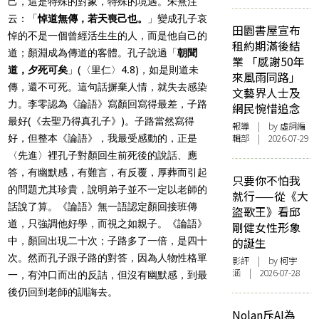
己，這是特殊的對象，特殊的境遇。朱熹注
云：「
悼道無傳，若天喪己也。
」變成孔子哀
田園書屋宣布
悼的不是一個曾經活生生的人，而是他自己的
租約期滿後結
道；顏淵成為傳道的客體。孔子說過「
朝聞
業 「感謝50年
道，夕死可矣
」(〈里仁〉4.8)，如是則道未
來風雨同路」
傳，還不可死。這句話摒棄人情，就失去感染
文藝界人士及
力。李零認為《論語》寫顏回寫得最差，子路
網民惋惜追念
最好(《去聖乃得真孔子》)。子路當然寫得
報導
| by 虛詞編
輯部 | 2026-07-29
好，但整本《論語》，我最受感動的，正是
〈先進〉裡孔子對顏回生前死後的說話、應
答，有幽默感，有難言，有反覆，厚葬而引起
只要你不怕我
的問題尤其珍貴，說明弟子並不一定以老師的
就行——從《大
話說了算。《論語》無一語認定顏回接班傳
盜歌王》看邱
道，只強調他好學，而視之如親子。《論語》
剛健女性形象
中，顏回出現二十次；子路多了一倍，是四十
的誕生
次。然而孔子跟子路的對答，因為人物性格單
影評
| by 柯宇
涵 | 2026-07-28
一，有沖口而出的反詰，但沒有幽默感，到最
後仍回到老師的訓誨去。
Nolan斥AI為