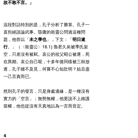
故不敢不言。」
這段對話特別的是，孔子分析了勝算。孔子一
直拒絕談論武事。昏庸的衛靈公問過這種問
題，他答以「
未之學也
」，下文：「
明日遂
行
。」（〈衛靈公〉18.1) 魯君久矣被季氏架
空，只差沒有被弒。哀公的祖父昭公被逐，死
在異鄕。哀公自己呢，十多年後同樣被三桓放
逐，孔子雖不及見，何嘗不心知肚明？姑且盡
一己言責而已。
然則孔子的發言，只是身處邊緣，是一種沒有
實力的「空言」；無勢無權，他更說不上維護
當權，他也從沒有天真地以為一言而音定。
4