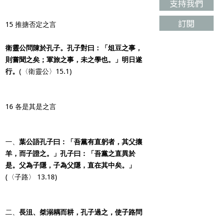
支持我們
訂閱
15 推搪否定之言
衛靈公問陳於孔子。孔子對曰：「俎豆之事，
則嘗聞之矣；軍旅之事，未之學也。」明日遂
行。
(〈衛靈公〉15.1)
16 各是其是之言
一、
葉公語孔子曰：「吾黨有直躬者，其父攘
羊，而子證之。」孔子曰：「吾黨之直異於
是。父為子隱，子為父隱，直在其中矣。」
(〈子路〉 13.18)
二、
長沮、桀溺耦而耕，孔子過之，使子路問