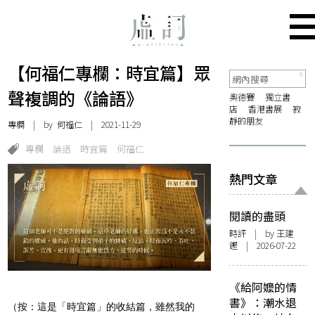
【何福仁專欄：時宜篇】眾
聲複調的《論語》
奧德賽
獨立書
店
香港書展
寂
靜的朋友
專欄
| by
何福仁
| 2021-11-29
專欄
論語
時宜篇
何福仁
熱門文章
閱讀的盡頭
時評
| by 王建
鏗 | 2026-07-22
《給阿嬤的情
書》：潮水退
（按：這是「時宜篇」的收結篇，雖然我的