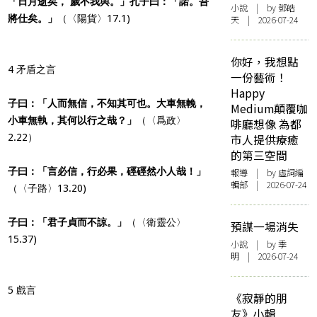
「日月逝矣， 歲不我與。」孔子曰：「諾。吾
小說
| by 鄧皓
將仕矣。」
（〈陽貨〉17.1)
天 | 2026-07-24
你好，我想點
4 矛盾之言
一份藝術！
Happy
子曰：「人而無信，不知其可也。大車無輓，
Medium顛覆咖
小車無執，其何以行之哉？」
（〈爲政〉
啡廳想像 為都
2.22）
市人提供療癒
的第三空間
子曰：「言必信，行必果，硜硜然小人哉！」
報導
| by 虛詞編
輯部 | 2026-07-24
（〈子路〉13.20)
子曰：「君子貞而不諒。」
（〈衛靈公〉
預謀一場消失
15.37)
小說
| by 季
明 | 2026-07-24
5 戲言
《寂靜的朋
友》小輯