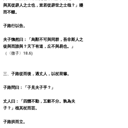
與其從辟人之士也，豈若從辟世之士哉？」耰
而不輟。
子路行以告。
夫子憮然曰：「烏獸不可與同群，吾非斯人之
徒與而誰與？天下有道，丘不與易也。」
（〈微子〉18.6)
三、
子路從而後，遇丈人，以杖荷篠。
子路問曰：「子見夫子乎？」
丈人曰：「四體不勤，五穀不分。孰為夫
子？」植其杖而芸。
子路拱而立。