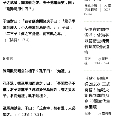
子之武城，聞弦歌之聲。夫子莞爾而笑，曰：
專題小輯
| by 虛
「割雞焉用牛刀？」
詞編輯部 | 2026-
07-24
子游對曰：「昔者偃也聞諸夫子曰：『君子學
道則愛人，小人學道則易使也。』」 子曰：
記憶在時間中
「二三子！偃之言是也。前言戲之耳。」
漂浮：曾淑芬
（〈陽貨〉17.4)
以藝術重構黃
竹坑的記憶遺
痕
專訪
| by 黃桂
6 失言
桂 | 2026-07-24
陳司敗問昭公知禮乎？孔子曰：「知禮。」
《歐亞紀錄片
週2026》正式
孔子退，揖巫馬期而進之，曰：「吾聞君子不
開幕！從戰火
黨，君子亦黨乎？君取於吳為同姓，謂之吳孟
創傷到都市孤
子。君而知禮，孰不知禮？」
島 叩問當代生
存困境
巫馬期以告。子曰：「丘也幸，苟有過，人必
報導
| by 虛詞編
知之。」
(〈述而〉7.31)