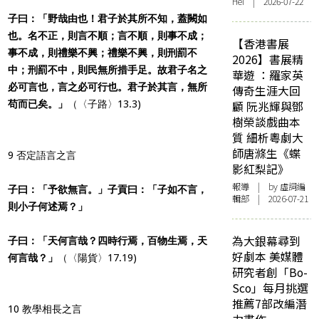
Hei | 2026-07-22
子曰：「野哉由也！君子於其所不知，蓋闕如
也。名不正，則言不順；言不順，則事不成；
【香港書展
事不成，則禮樂不興；禮樂不興，則刑罰不
2026】書展精
中；刑罰不中，則民無所措手足。故君子名之
華遊 ：羅家英
必可言也，言之必可行也。君子於其言，無所
傳奇生涯大回
苟而已矣。」
（〈子路〉13.3)
顧 阮兆輝與鄧
樹榮談戲曲本
質 細析粵劇大
師唐滌生《蝶
9 否定語言之言
影紅梨記》
報導
| by 虛詞編
子曰：「予欲無言。」子貢曰：「子如不言，
輯部 | 2026-07-21
則小子何述焉？」
為大銀幕尋到
子曰：「天何言哉？四時行焉，百物生焉，天
好劇本 美媒體
何言哉？」
（〈陽貨〉17.19)
研究者創「Bo-
Sco」每月挑選
推薦7部改編潛
10 教學相長之言