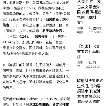
格指令 在世及
問，他會沉默不答，又或者說自己不懂，沒有
已故文豪皆受
學過(〈衞靈公〉15.1)。我甚至覺得他不是一
限 改提供相近
個喜歡論辯的人，像孟子。孟子在《孟子•公孫
氛圍「原創」
丑》說孔子自稱不擅言辭（「
我於辭命，則不
文字
能也。
」），容或是自謙，但對說話，他一再
報導
| by 虛詞編
主張慎言、少言，他說過「
君子欲訥於言
」
輯部 | 2026-08-04
（〈里仁〉4.24 )、「
惡夫佞者
」（〈先進〉
11.24)等等。所謂孔門四科，包括「言語」，
【新書】《賣
應是指外交辭令。而這四科，並非孔子親授，
書者言》編輯
前人(程子)已指出這是世俗之論。
序
書序
| by 阿
在《論語》的對話裡，孔子這個人，顯然是一
豆 | 2026-08-03
個爽直、真誠，往往喜怒形於色的讀書人。一
如許多寫作人執筆爲文的狀態，他通過對話來
歐盟AI法案正式
表達自己的思考，通過對話來整理、深化自己
生效 生成內容
的思考。
須貼水印識別
業界憂標籤氾
照巴赫金Mikhail Bakhtin (1895-1975）的對話
濫恐令大眾麻
理論，對話是「
同意或反對關係、肯定和補充