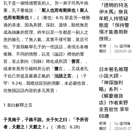
孔子是一個情感豐富的人。另一弟子司馬牛病
「透明的特洛
重，孔子重複說：「
斯人也而有斯疾也！斯人
伊木馬」樂見
年輕人持懷疑
也而有斯疾也！
」(〈雍也〉6.9) 那是另一種難
態度 「保持警
過的表達。因為具體、深刻、溫情，顯然無意
惕才能善用新
成為抽象的哲理。終年以至一生都是一副人之
技術」
患的臉孔，了無人氣，其實不僅可厭，甚且可
報導
| by 虛詞編
怕。下面我略舉孔子的一些說話，表現出各種
輯部 | 2026-07-28
複雜、不同的情態，以見《論語》裡他的聲
音，豈止劉向《別錄》簡化成所謂「
善言
」，
日本著名推理
或者朱熹所引楊時所云的「
微
言」，又或者孔
小說大師、
子自己所提及嚴肅正氣的「
法語之言
」 (〈子
「神探伽利
罕〉9.24)，我槪括區別的用辭，未必最恰當，
略」系列、
但無損話語內容的多元異質：
《解憂雜貨
店》作者東野
1 表白解釋之言
圭吾逝世 享年
68歲
子見南子，子路不說。夫子矢之曰：「予所否
報導
| by 虛詞編
者，天厭之！天厭之！」
(〈雍也〉6.28)
輯部 | 2026-07-27