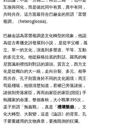
互換與同化，而是彼此同中有異，異中有同，
共時共存。這方面最符合巴赫金的所謂「眾聲
複調」（heteroglossia)。
巴赫金認為眾聲複調是文化轉型的現象，他認
為從古希臘史詩發展到小說， 是從半父權，孤
立、單一的文化，演進到多聲道、平等、互動
的多元文化。他從蘇格拉底的對話、羅馬的梅
尼普諷刺裡找到對話的源頭。質言之，西方文
化是從獨白的大一統，走向分裂、多元、相爭
而共存。孔子則置身於不同的文化困境：周王
苟延殘喘，他很清楚知道，君權已旁落諸侯，
諸侯則旁落家臣，再而由家臣的家臣(陪臣) 手
執國家的命運。整個春秋，大小戰事395次，
孟子所謂「無義戰」，真是「
禮壞樂崩
」。文
化大轉型、大裂變，這是《論語》的背景。孔
子要重建周的文物典章，要挽既倒的狂瀾。