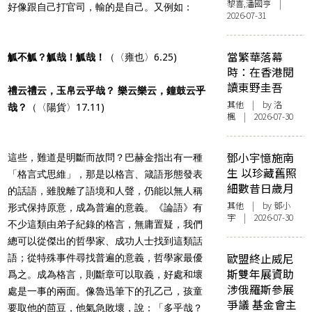
黎喜,潘國亨 |
好像跟自己打官司，輸的是自己。又例如：
2026-07-31
當繁華落幕
觚不觚？觚哉！觚哉！
（〈雍也〉6.25)
時：在香港閱
讀東野圭吾
禮云禮云，玉帛云乎哉？ 樂云樂云，鐘鼓云乎
其他
| by
洛
哉？
（〈陽貨〉17.11)
楓
| 2026-07-30
鄧小宇憶施南
這些，難道是明斷而故問？巴赫金指出有一種
生 以珍藏舊照
「格言式思維」，那是以格言、箴語形態發表
細數昔日歲月
的話語，雖脫離了語境和人聲，仍能以無人稱
其他
| by 鄧小
形式保持原意，成為普遍的意義。《論語》有
宇 | 2026-07-30
不少這類由弟子紀錄的格言，無庸置疑，我們
總可以從傑出的哲學家、成功人士找到這類話
歐盟終止威尼
語；從特殊事件尋找普遍的意義，哲學家最優
斯雙年展資助
爲之。成為格言，則斷章可以取義，好處和壞
涉俄羅斯參展
處是一事的兩面。像魯迅筆下的孔乙己，孩童
爭議 基金會主
要取他的茴豆，他氣急敗壞，說：「多乎哉？