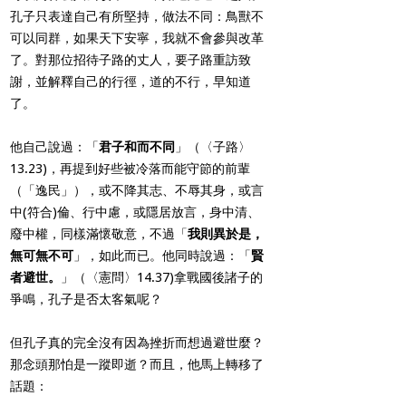
孔子只表達自己有所堅持，做法不同：鳥獸不
可以同群，如果天下安寧，我就不會參與改革
了。對那位招待子路的丈人，要子路重訪致
謝，並解釋自己的行徑，道的不行，早知道
了。
他自己說過：「
君子和而不同
」（〈子路〉
13.23)，再提到好些被冷落而能守節的前輩
（「逸民」），或不降其志、不辱其身，或言
中(符合)倫、行中慮，或隱居放言，身中清、
廢中權，同樣滿懷敬意，不過「
我則異於是，
無可無不可
」，如此而已。他同時說過：「
賢
者避世。
」（〈憲問〉14.37)拿戰國後諸子的
爭鳴，孔子是否太客氣呢？
但孔子真的完全沒有因為挫折而想過避世麼？
那念頭那怕是一蹤即逝？而且，他馬上轉移了
話題：