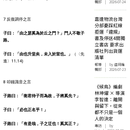
輯部 | 2026-07-24
嘉達物流台灣
7 反復調停之言
分部憂踩紅線
拒運「違規」
子曰：「由之瑟奚為於丘之門？」門人不敬子
書及停送4間獨
路。
立書店 要求出
版社列出貨運
子曰：「由也升堂矣，未入於室也。」
（〈先
清單
進〉11.14)
報導
| by 虛詞編
輯部 | 2026-07-23
8 叩鐘識音之言
《候鳥》編劇
林坤燿 × 導演
子路曰：「衛君待子而為政，子將奚先？」
李智達：離開
與留下，從來
子曰：「必也正名乎！」
都不只是一個
人的決定
子路曰：「有是哉，子之迂也！奚其正？」
專訪
| by