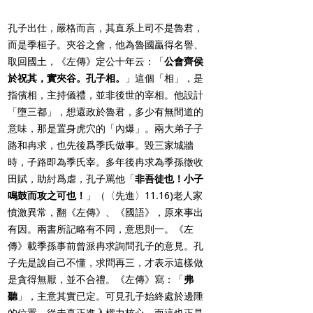
孔子出仕，嚴格而言，其直系上司不是魯君，
而是季桓子。夾谷之會，他為魯國贏得名譽、
取回國土，《左傳》定公十年云：「
公會齊侯
於祝其，實夾谷。孔子相。
」這個「相」，是
指儐相，主持儀禮，並非後世的宰相。他設計
「墮三都」，想還政於魯君，多少有無間道的
意味，那是置身虎穴的「內爆」。兩大弟子子
路和冉求，也先後爲季氏做事。毀三家城牆
時，子路即為季氏宰。多年後冉求為季孫徵收
田賦，助紂爲虐，孔子罵他「
非吾徒也！小子
鳴鼓而攻之可也！
」（〈先進〉11.16)老人家
憤激異常，翻《左傳》、《國語》，原來事出
有因。兩書所記略有不同，意思則一。《左
傳》載季孫事前曾派冉求詢問孔子的意見。孔
子先是說自己不懂，求問再三，才表示這樣做
是貪得無厭，並不合禮。《左傳》寫：「
弗
聽
」，主意其實已定。可見孔子始終處於邊陲
的位置，從未真正進入權力核心。而這也正是