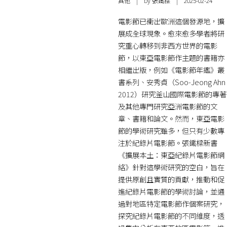
其他
| by 張鐵樑 | 2025-02-24
電影節已衝出歐洲這個發源地，擴
展成全球現象。愈來愈多學者將研
究重心轉移到非西方世界的電影
節，以東亞電影節作主題的書籍亦
相繼出版，例如《電影節年鑑》叢
書系列、安秀貞（Soo-Jeong Ahn
2012）研究釜山國際電影節的專著
及其他專門研究亞洲電影節的文
章、書籍和論文。然而，東亞電影
節的學術研究雖多，但只有少數專
注於紀錄片電影節。張鐵樑新書
《擴展本土：東亞紀錄片電影節網
絡》針對這學術研究的空白，旨在
提供原創且實質的貢獻，推動和促
進紀錄片電影節的學術討論，並通
過對地區特定電影節作個案研究，
探究紀錄片電影節的不同維度，透