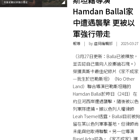
Hamdan Ballal家
中遭遇襲擊 更被以
軍強行帶走
報導
| by 虛詞編輯部 | 2025-03-27
（3月27日更新：Balla已被釋放，
並否認自己曾向人投擲過石塊。）
榮獲奧斯卡最佳紀錄片《家不成家
—我生於巴勒斯坦》（No Other
Land）聯合導演巴勒斯坦籍的
Hamdan Ballal於昨日（24日）在
約旦河西岸遭遇襲擊，隨後被以色
列軍隊逮捕。據以色列人權律師
Leah Tsemel透露，Ballal目前被拘
留在某以色列軍事基地，但律師尚
未能與他取得聯繫。另一位導演
Basel Adra認為，《家不成家》獲