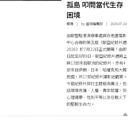
孤島 叩問當代生存
困境
報導
| by 虛詞編輯部 | 2026-07-24
由歐盟駐港澳辦事處與百老匯電影
中心合辦的第五屆《歐亞紀錄片週
2026》於7月22日正式開幕！由即
日起至8月9日，歐亞紀錄片週將上
映13部來自歐洲的紀錄片，亦有4
部來自伊朗、日本、哈薩克和大韓
民國，共17部紀錄片讓影迷觀賞。
今屆紀錄片探討主題極為廣泛，包
括環境保護、人權、青年賦權，到
心理健康、性別平等以及在戰火下
的堅韌生命力。