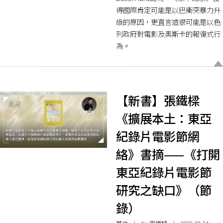
得國際肯定可能是以巴衝突暴力升
級的原因，更直言這很可能是以色
列政府對電影及奧斯卡的報復式行
為。
【新書】張鐵樑
《擴展本土：東亞
紀錄片電影節網
絡》書摘——《打開
東亞紀錄片電影節
研究之缺口》（節
錄）