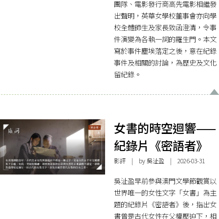
團隊、電影發行商高先電影相繼發
出聲明，英華女學校董事會亦向學
校全體師生及家長致函澄清，令事
件演變為各執一詞的羅生門。本文
寫於事件塵埃落定之後，意在紀錄
事件及相關的討論，為歷史及文化
留紀錄。
女書的時空迴響——
紀錄片《密語者》
影評
| by 吳沚盈 | 2026-03-31
吳沚盈早前參與澳門文學節觀賞以
世界唯一的女性文字「女書」為主
題的紀錄片《密語者》後，指出女
書曾是古代女性在父權壓迫下，相