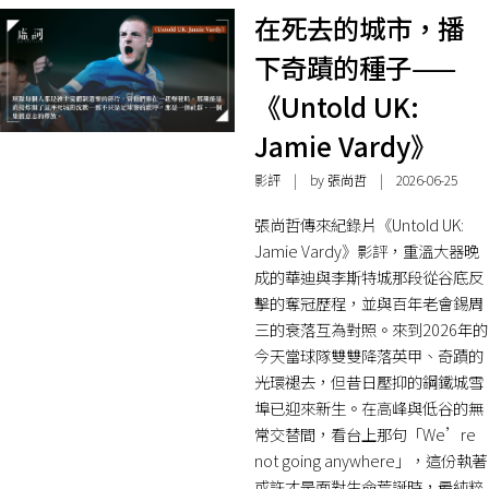
在死去的城市，播
下奇蹟的種子——
《Untold UK:
Jamie Vardy》
影評
| by 張尚哲 | 2026-06-25
張尚哲傳來紀錄片《Untold UK:
Jamie Vardy》影評，重溫大器晚
成的華迪與李斯特城那段從谷底反
擊的奪冠歷程，並與百年老會錫周
三的衰落互為對照。來到2026年的
今天當球隊雙雙降落英甲、奇蹟的
光環褪去，但昔日壓抑的鋼鐵城雪
埠已迎來新生。在高峰與低谷的無
常交替間，看台上那句「We’re
not going anywhere」，這份執著
或許才是面對生命荒誕時，最純粹