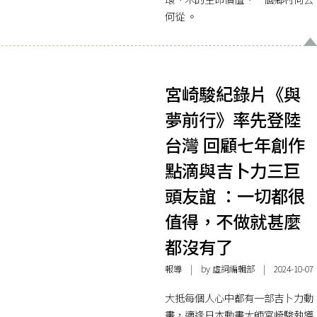
何從 。
宮崎駿紀錄片《與
夢前行》率先登陸
台灣 回顧七年創作
點滴與吉卜力三巨
頭友誼 ：一切都很
值得，不做就甚麼
都沒有了
報導
| by 虛詞編輯部 | 2024-10-07
大抵每個人心中都有一部吉卜力動
畫，適逢日本動畫大師宮崎駿執導