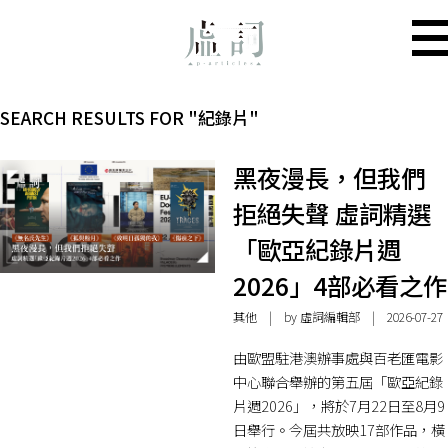
SEARCH RESULTS FOR "紀錄片"
黑夜漫長，但我們
拒絕失聲 虛詞精選
「歐亞紀錄片週
2026」4部必看之作
其他
| by 虛詞編輯部 | 2026-07-27
由歐盟駐港澳辦事處與百老匯電影
中心聯合舉辦的第五屆「歐亞紀錄
片週2026」，將於7月22日至8月9
日舉行。今屆共放映17部作品，橫