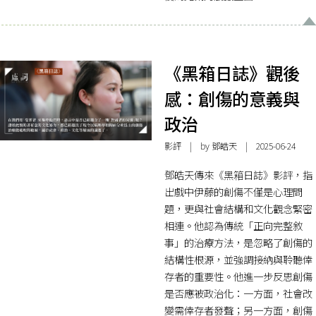
《黑箱日誌》觀後
感：創傷的意義與
政治
影評
| by 鄧皓天 | 2025-06-24
鄧皓天傳來《黑箱日誌》影評，指
出戲中伊藤的創傷不僅是心理問
題，更與社會結構和文化觀念緊密
相連。他認為傳統「正向完整敘
事」的治療方法，是忽略了創傷的
結構性根源，並強調接納與聆聽倖
存者的重要性。他進一步反思創傷
是否應被政治化：一方面，社會改
變需倖存者發聲；另一方面，創傷