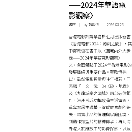
——2024年華語電
影觀察〉
書序
| by
鄭政恆
| 2026-03-23
香港電影評論學會於近月出版新書
《香港電影2024：癒創之間》，其
中鄭政恆在書中以〈圍城内外大步
走——2024年華語電影觀察〉一
文，全面盤點了2024年香港電影的
發展脈絡與重要作品。鄭政恆指
出，雖然電影數量與往年相若，但
憑藉「一文一武」的《破·地獄》
及《九龍城寨之圍城》兩部破億鉅
作，港產片成功擊敗荷里活電影，
重奪票房主導權。從賀歲喜劇的得
失、寫實小品的倫理與家庭困境，
到動作類型片的精神傳承；再到海
外港人於離散中的影像探索，以及