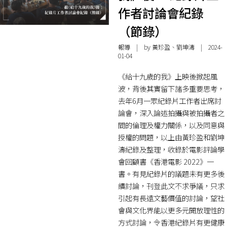
作者討論會紀錄
（節錄）
報導
| by 黃珍盈、劉坤濤 | 2024-
01-04
《給十九歲的我》上映後掀起風
波，背後其實留下諸多重要思考，
去年6月一眾紀錄片工作者出席討
論會，深入論述拍攝與被拍攝者之
間的倫理及權力關係，以及同意與
授權的問題，以上由黃珍盈和劉坤
濤紀錄及整理，收錄於電影評論學
會回顧書《香港電影 2022》一
書。有見紀錄片的議題未有更多後
續討論，刊登此文不求爭議，只求
引起有長遠文藝價值的討論，望社
會與文化界能以更多元開放理性的
方式討論，令香港紀錄片有更健康