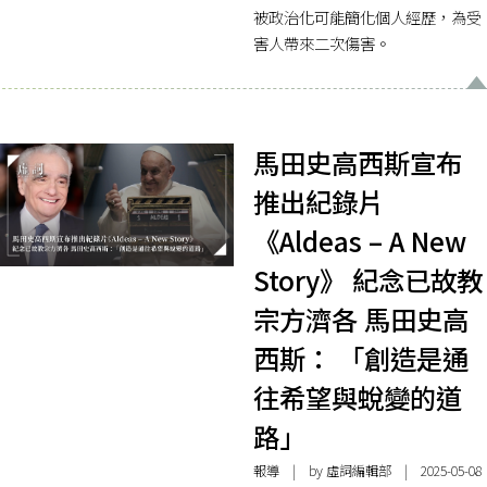
被政治化可能簡化個人經歷，為受
害人帶來二次傷害。
馬田史高西斯宣布
推出紀錄片
《Aldeas – A New
Story》 紀念已故教
宗方濟各 馬田史高
西斯： 「創造是通
往希望與蛻變的道
路」
報導
| by 虛詞編輯部 | 2025-05-08