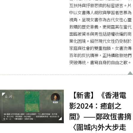
互扶持與抒發悲憤的秘密語言。片
中以女書傳人胡欣與學習者思慕為
視角，呈現女書作為古代女性心靈
救贖的歷史意義，更揭露其在當代
面臨被資本與男性話語權收編的商
業化困境。縱然現代女性仍受制於
家庭與社會的雙重枷鎖，女書流傳
百年的反抗精神，正持續啟發她們
突破傳統，書寫自身的自由之歌。
【新書】《香港電
影2024：癒創之
間》——鄭政恆書摘
〈圍城内外大步走