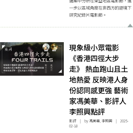
過集中分析在東亞地區電影節，進
一步以區域角度在非西方的語境下
研究紀錄片電影節。
現象級小眾電影
《香港四徑大步
走》 熱血跑山且土
地熱愛 反映港人身
份認同感更強 藝術
家馮美華、影評人
李照興點評
影評
| by 馮美華, 李照興 | 2025-
02-18