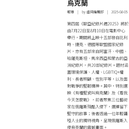
烏克蘭
報導
| by 虛詞編輯部 | 2025-08-05
第四屆《歐亞紀錄片週2025》將於
由7月22日至8月10日在電影中心
舉行，期間將上映十五部發自比利
時、捷克、德國等歐盟國家紀錄
片，亦有五部來自阿富汗、中國、
哈薩克斯坦、馬來西亞和蒙古的亞
洲紀錄片，共20部紀錄片。題材涵
蓋環境保護、人權、LGBTIQ+權
利、長者照顧、性別平等，以及面
對戰爭的堅韌精神。其中，特別選
映《有種堅瓷叫烏克蘭》及《看我
今天怎麼戰》，前者聚焦三位藝術
家在俄羅斯殘酷入侵下，選擇留下
堅守的故事；後者透過一位年輕聾
啞人士的獨特視角，呈現俄羅斯入
侵烏克蘭的震撼畫面。