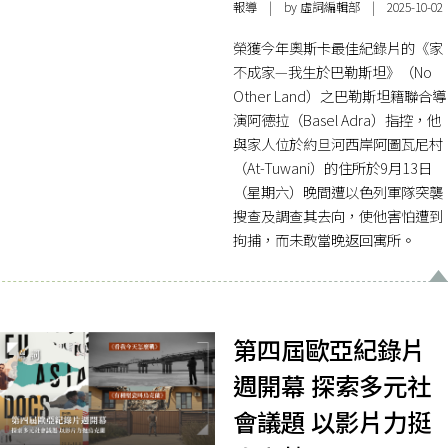
報導
| by 虛詞編輯部 | 2025-10-02
榮獲今年奧斯卡最佳紀錄片的《家
不成家—我生於巴勒斯坦》（No
Other Land）之巴勒斯坦籍聯合導
演阿德拉（Basel Adra）指控，他
與家人位於約旦河西岸阿圖瓦尼村
（At-Tuwani）的住所於9月13日
（星期六）晚間遭以色列軍隊突襲
搜查及調查其去向，使他害怕遭到
拘捕，而未敢當晚返回寓所。
第四屆歐亞紀錄片
週開幕 探索多元社
會議題 以影片力挺