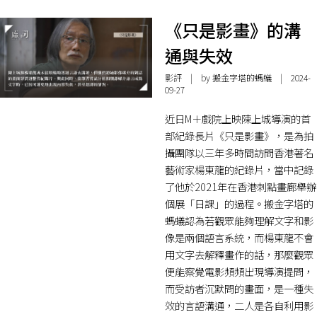
《只是影畫》的溝
通與失效
影評
| by 搬金字塔的螞蟻 | 2024-
09-27
近日M＋戲院上映陳上城導演的首
部紀錄長片《只是影畫》，是為拍
攝團隊以三年多時間訪問香港著名
藝術家楊東龍的紀錄片，當中記錄
了他於2021年在香港刺點畫廊舉辦
個展「日課」的過程。搬金字塔的
螞蟻認為若觀眾能夠理解文字和影
像是兩個語言系統，而楊東龍不會
用文字去解釋畫作的話，那麼觀眾
便能察覺電影頻頻出現導演提問，
而受訪者沉默問的畫面，是一種失
效的言語溝通，二人是各自利用影