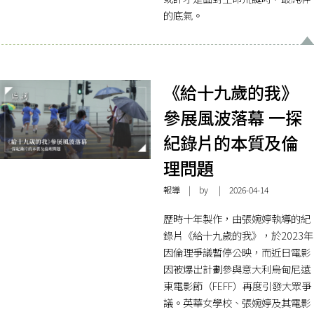
的底氣。
《給十九歲的我》
參展風波落幕 一探
紀錄片的本質及倫
理問題
報導
| by | 2026-04-14
歷時十年製作，由張婉婷執導的紀
錄片《給十九歲的我》，於2023年
因倫理爭議暫停公映，而近日電影
因被爆出計劃參與意大利烏甸尼遠
東電影節（FEFF）再度引發大眾爭
議。英華女學校、張婉婷及其電影