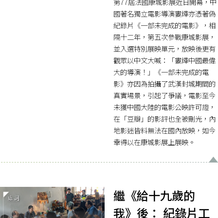
第77屆法國康城影展近日開幕，中
國著名獨立電影導演婁燁亦憑著偽
紀錄片《一部未完成的電影》，相
隔十二年，第五次參戰康城影展，
並入選特別展映單元，放映後更有
觀眾以中文大喊：「婁燁中國最偉
大的導演！」《一部未完成的電
影》亦因為拍攝了武漢封城期間的
真實場景，引起了爭議，電影至今
未獲中國大陸的電影公映許可證，
在「豆瓣」的影評也全被刪光，內
地影迷皆料無法在國內放映，如今
幸得以在康城影展上展映。
繼《給十九歲的
我》後： 紀錄片工