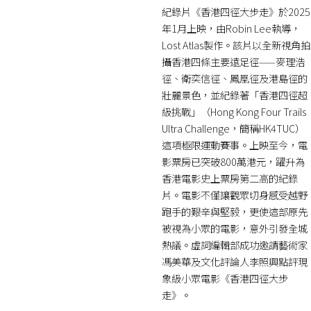
紀錄片《香港四徑大步走》於2025
年1月上映，由Robin Lee執導，
Lost Atlas製作。該片以全新視角拍
攝香港四條主要遠足徑——麥理浩
徑、衛奕信徑、鳳凰徑及港島徑的
壯麗景色，並紀錄著「香港四徑超
級挑戰」（Hong Kong Four Trails
Ultra Challenge，簡稱HK4TUC）
這項極限運動賽事。上映至今，電
影票房已突破800萬港元，躍升為
香港電影史上票房第二高的紀錄
片。電影不僅讓觀眾切身感受越野
跑手的艱辛與堅毅，更使這部原先
被視為小眾的電影，意外引發全城
熱議。虛詞編輯部成功邀請藝術家
馮美華及文化評論人李照興點評現
象級小眾電影《香港四徑大步
走》。