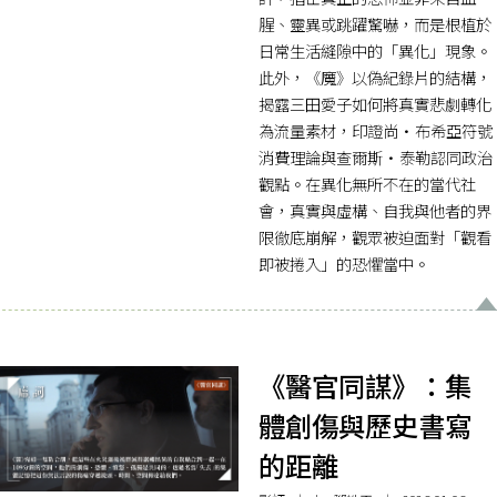
腥、靈異或跳躍驚嚇，而是根植於
日常生活縫隙中的「異化」現象。
此外，《魔》以偽紀錄片的結構，
揭露三田愛子如何將真實悲劇轉化
為流量素材，印證尚·布希亞符號
消費理論與查爾斯·泰勒認同政治
觀點。在異化無所不在的當代社
會，真實與虛構、自我與他者的界
限徹底崩解，觀眾被迫面對「觀看
即被捲入」的恐懼當中。
《醫官同謀》：集
體創傷與歷史書寫
的距離