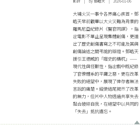
影評
| by 鄧皓天 | 2026-01-06
大埔火災一事令各界痛心疾首，鄧
皓天早前觀畢以大火災難為背景的
羅馬尼亞紀錄片《醫官同謀》，指
出電影不單止呈現集體創傷，更道
出了歷史創傷書寫之不可能及其與
創傷論述之間弔詭的辯證。鄧皓天
援引王德威的「噬史的檮杌」——
現代性與怪獸性，指出戲中既紀錄
了官僚體系的平庸之惡，更在改革
失敗的絕望中，展現了倖存者無法
言說的痛楚。縱使結尾揭示了改革
的無力，但片中人物透過共享失去
黏合破碎自我，在絕望中以共同的
「失去」抵抗遺忘。