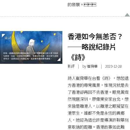
的發展。
香港如今無恙否？
──略說紀錄片
《詩》
影評
| by
崔舜華
| 2023-12-28
詩人崔舜華在台看《詩》，想起遠
方香港的尋常風景，惟現況就是去
了香港卻再回不去香港。眼見黃燦
然現居深圳，廖偉棠安家台北，想
來皆是離港人，以離港之眼凝望在
港眾生，誰都不免是永恆的異鄉
人，她認為這也許是導演許鞍華刻
意取捨的距離。香港故事如此難