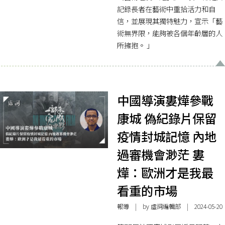
記錄長者在藝術中重拾活力和自
信，並展現其獨特魅力，宣示「藝
術無界限，能夠被各個年齡層的人
所擁抱。 」
中國導演婁燁參戰
康城 偽紀錄片保留
疫情封城記憶 內地
過審機會渺茫 婁
燁：歐洲才是我最
看重的市場
報導
| by 虛詞編輯部 | 2024-05-20