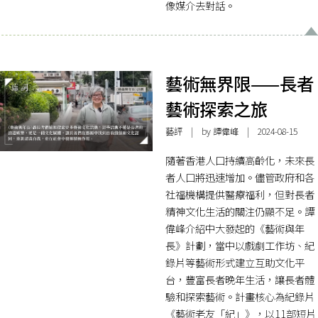
像媒介去對話。
藝術無界限——長者
藝術探索之旅
藝評
| by 譚偉峰 | 2024-08-15
隨著香港人口持續高齡化，未來長
者人口將迅速增加。儘管政府和各
社福機構提供醫療福利，但對長者
精神文化生活的關注仍顯不足。譚
偉峰介紹中大發起的《藝術與年
長》計劃，當中以戲劇工作坊、紀
錄片等藝術形式建立互助文化平
台，豐富長者晚年生活，讓長者體
驗和探索藝術。計畫核心為紀錄片
《藝術老友「紀」》，以11部短片