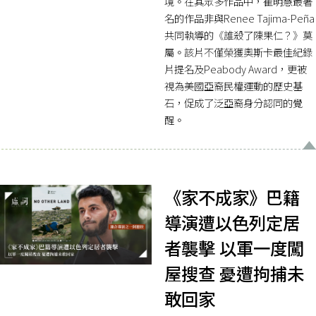
境。在其眾多作品中，崔明慧最著
名的作品非與Renee Tajima-Peña
共同執導的《誰殺了陳果仁？》莫
屬。該片不僅榮獲奧斯卡最佳紀錄
片提名及Peabody Award，更被
視為美國亞裔民權運動的歷史基
石，促成了泛亞裔身分認同的覺
醒。
《家不成家》巴籍
導演遭以色列定居
者襲擊 以軍一度闖
屋搜查 憂遭拘捕未
敢回家