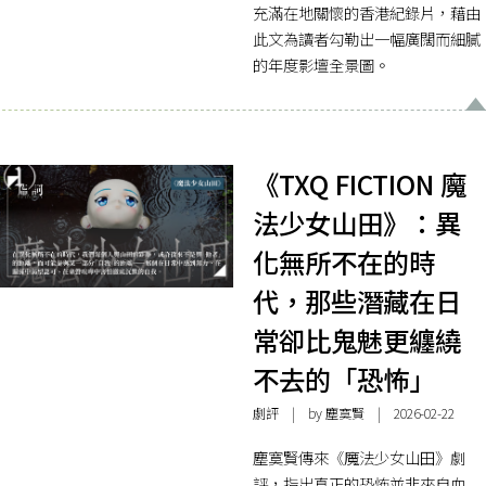
充滿在地關懷的香港紀錄片，藉由
此文為讀者勾勒出一幅廣闊而細膩
的年度影壇全景圖。
《TXQ FICTION 魔
法少女山田》：異
化無所不在的時
代，那些潛藏在日
常卻比鬼魅更纏繞
不去的「恐怖」
劇評
| by 塵寞賢 | 2026-02-22
塵寞賢傳來《魔法少女山田》劇
評，指出真正的恐怖並非來自血