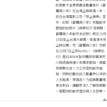
的奧斯卡金像獎最佳動畫長片《蒼
鷺與少年》在台灣上映將滿一年，
近日台灣電影公司「甲上娛樂」宣
布，記錄《蒼鷺與少年》完整創作
歷程的紀錄片《與夢前行 宮崎駿：
蒼鷺與少年創作全紀錄》將在10月
10日登上台灣大銀幕，惟香港未有
上映日期；而《蒼鷺與少年》亦將
在10月7日上架Netflix。《與夢前
行》是日本NHK製作團隊和導演荒
川格透過長達七年獨家跟拍，揭露
宮崎駿在吉卜力工作室的創作過
程，同時記載他投入動畫界61年的
人生點滴，穿插吉卜力經典動畫場
景及對白，讓觀眾深入了解宮崎駿
一直堅持的創作理念與人生哲學。