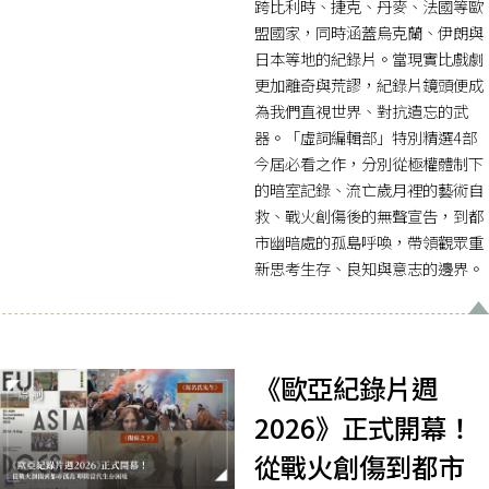
跨比利時、捷克、丹麥、法國等歐
盟國家，同時涵蓋烏克蘭、伊朗與
日本等地的紀錄片。當現實比戲劇
更加離奇與荒謬，紀錄片鏡頭便成
為我們直視世界、對抗遺忘的武
器。「虛詞編輯部」特別精選4部
今屆必看之作，分別從極權體制下
的暗室記錄、流亡歲月裡的藝術自
救、戰火創傷後的無聲宣告，到都
市幽暗處的孤島呼喚，帶領觀眾重
新思考生存、良知與意志的邊界。
《歐亞紀錄片週
2026》正式開幕！
從戰火創傷到都市