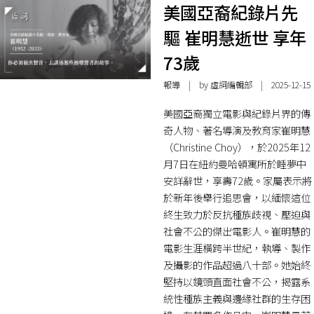
美國亞裔紀錄片先
驅 崔明慧逝世 享年
73歲
報導
| by 虛詞編輯部 | 2025-12-15
美國亞裔獨立電影與紀錄片界的傳
奇人物、著名導演及教育家崔明慧
（Christine Choy），於2025年12
月7日在紐約曼哈頓寓所於睡夢中
安詳辭世，享壽72歲。家屬表示將
於新年後舉行追思會，以緬懷這位
終生致力於反抗種族歧視、壓迫與
社會不公的傑出電影人。崔明慧的
電影生涯橫跨半世紀，執導、製作
及攝影的作品超過八十部。她始終
堅持以鏡頭直面社會不公，揭露系
統性種族主義與邊緣社群的生存困