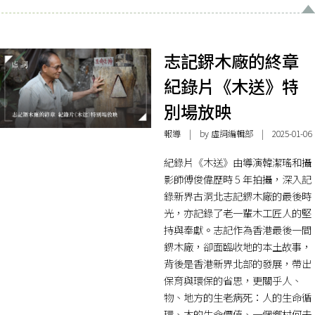
志記鎅木廠的終章
紀錄片《木送》特
別場放映
報導
| by 虛詞編輯部 | 2025-01-06
紀錄片《木送》由導演韓潔瑤和攝
影師傅俊偉歷時 5 年拍攝，深入記
錄新界古洞北志記鎅木廠的最後時
光，亦記錄了老一輩木工匠人的堅
持與奉獻。志記作為香港最後一間
鎅木廠，卻面臨收地的本土故事，
背後是香港新界北部的發展，帶出
保育與環保的省思，更關乎人、
物、地方的生老病死：人的生命循
環、木的生命價值、一個鄉村何去