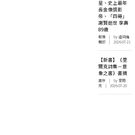
星、史上最年
長金像獎影
帝、「四哥」
謝賢逝世 享壽
89歲
報導
| by 虛詞編
輯部 | 2026-07-21
【新書】《里
爾克詩集－意
象之書》書摘
書序
| by 里爾
克 | 2026-07-20