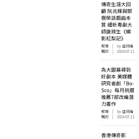
傳奇生涯大回
顧 阮兆輝與鄧
樹榮談戲曲本
質 細析粵劇大
師唐滌生《蝶
影紅梨記》
報導
| by 虛詞編
輯部 | 2026-07-21
為大銀幕尋到
好劇本 美媒體
研究者創「Bo-
Sco」每月挑選
推薦7部改編潛
力書作
報導
| by 虛詞編
輯部 | 2026-07-21
香港傳奇影