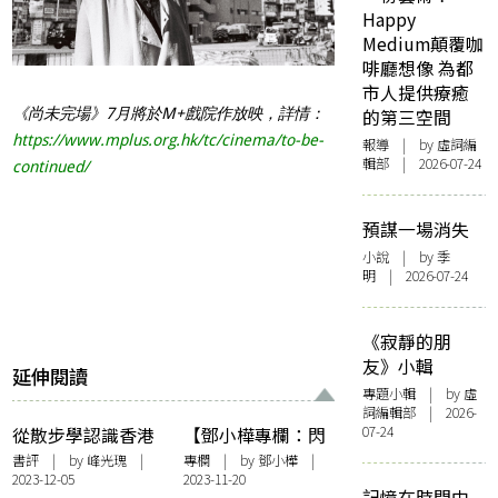
Happy
Medium顛覆咖
啡廳想像 為都
市人提供療癒
《尚未完場》
7
月將於
M+
戲院作放映，詳情：
的第三空間
https://www.mplus.org.hk/tc/cinema/to-be-
報導
| by 虛詞編
輯部 | 2026-07-24
continued/
預謀一場消失
小說
| by 季
明 | 2026-07-24
《寂靜的朋
友》小輯
延伸閱讀
專題小輯
| by 虛
詞編輯部 | 2026-
07-24
從散步學認識香港
【鄧小樺專欄：閃
與其他城市之間的
爍其辭】歷史、初
書評
| by 峰光瑰 |
專欄
| by
鄧小樺
|
2023-12-05
2023-11-20
文化探討和聯想
戀、英雄，及追尋
記憶在時間中