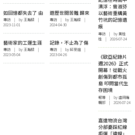
——《城市散步
的主體——評《尚
漂浮：曾淑芬
學》讀後感
未完場》
如回憶都失去了 由
遊歷世間苦難 歸來
以藝術重構黃
我們幫她記住這個
家之所在——訪
竹坑的記憶遺
專訪
| by 王瀚樑 |
專訪
| by 王瀚樑 |
2023-11-01
2024-04-30
家 ——訪《4拍4家
《獨行的距離》李
痕
族》導演賴恩慈
雨夢
專訪
| by 黃桂
桂 | 2026-07-24
藝術家的工運生涯
記錄，不止為了傷
以真實超越界限
春悲秋——專訪
專訪
| by 王瀚樑 |
專訪
| by
邱旻誼
|
2023-05-04
2023-04-26
——專訪程展緯
《燈火闌珊》曾憲
《歐亞紀錄片
寧導演、陳心遙監
週2026》正式
製
開幕！從戰火
創傷到都市孤
島 叩問當代生
存困境
報導
| by 虛詞編
輯部 | 2026-07-24
嘉達物流台灣
分部憂踩紅線
拒運「違規」