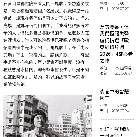
專欄
| by
邁
在昔日皇都戲院中看見的一塊牌，徐岱靈笑說
克
| 2026-07-27
是「歐德禮顯靈贈個片名給我。我覺得是一語
道破，說現在我們仍是可以走下去的」。尚未
完場，是她深信的四個字。「我看見很多有才
黑夜漫長，但
我們拒絕失聲
華的人，做很多自己喜歡做的事。這麼多人在
虛詞精選「歐
這裡耕耘，誰人可以說香港已死呢？我真心相
亞紀錄片週
信這四個字是成立的。」那塊牌上，在「尚未
2026」4部必看
完場」下面，寫着的是「請候片刻」。「有些
之作
事是不能心急的，歷史是會不斷重覆，沒有一
其他
| by 虛詞編
種狀態是永恆的。總有些事會發生，只是不知
輯部 | 2026-07-27
在甚麼時候」。是的，我城的故事尚未完場，
還請候片刻。
後巷中的智慧
國王
小說
| by 鄧皓
天 | 2026-07-24
你好，我想點
一份藝術！