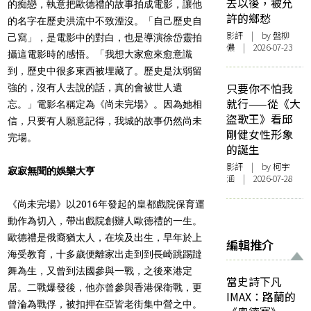
去以後，被允
的痴戀，執意把歐德禮的故事拍成電影，讓他
許的鄉愁
的名字在歷史洪流中不致湮沒。「自己歷史自
影評
| by 盤柳
己寫」，是電影中的對白，也是導演徐岱靈拍
儂 | 2026-07-23
攝這電影時的感悟。「我想大家愈來愈意識
到，歷史中很多東西被埋藏了。歷史是汰弱留
只要你不怕我
強的，沒有人去說的話，真的會被世人遺
就行——從《大
忘。」電影名稱定為《尚未完場》。因為她相
盜歌王》看邱
信，只要有人願意記得，我城的故事仍然尚未
剛健女性形象
完場。
的誕生
影評
| by 柯宇
寂寂無聞的娛樂大亨
涵 | 2026-07-28
《尚未完場》以2016年發起的皇都戲院保育運
動作為切入，帶出戲院創辦人歐德禮的一生。
歐德禮是俄裔猶太人，在埃及出生，早年於上
編輯推介
海受教育，十多歲便離家出走到到長崎跳踢躂
舞為生，又曾到法國參與一戰，之後來港定
當史詩下凡
居。二戰爆發後，他亦曾參與香港保衛戰，更
IMAX：路蘭的
曾淪為戰俘，被扣押在亞皆老街集中營之中。