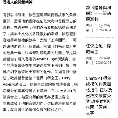
香港人的開墾精神
談《錯覺與和
解》──筆訪
電影以祁凱達、徐岱靈追尋歐德禮故事的角度
嚴瀚欽
展開，呈現他們團隊在茫茫大海中發掘歷史的
專訪
| by 李浩
過程。在過程中，他們逐漸發現歐德禮這個名
榮 | 2026-08-04
字，與本土文化間各種微妙的牽連。徐岱靈形
容追尋歐德禮的故事，尤如「芝麻開門」，可
任俠之風：憶
以讓他們進入一個寶藏。例如《阿飛正傳》中
施南生
的經典一幕，張國榮對鏡獨舞的配樂，便是歐
其他
| by 李焯
德禮當初引入香港的Xavier Cugat所演奏。當
桃 | 2026-08-04
年的演奏會令在場的潘迪華留下深刻印象，在
她介紹下啟發出王家衛的創作。又如電影中描
ChatGPT拒生
述，歐德禮曾邀請「世界口琴之王」Larry
成模仿作家風
Adler來港演出，他在皇仁書院舉辦演奏會，抱
格指令 在世及
怨窗外的電車聲響太過嘈雜。在Larry Adler的
已故文豪皆受
演奏會上，熱愛口琴的黃霑亦是座上客之一，
限 改提供相近
間接啟發了他的音樂創作。仿似香港的傳奇故
氛圍「原創」
事，就是誕生於這個久遠的時代之中。
文字