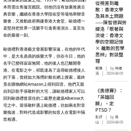
從視差到離
本而需出售璇宮戲院。但他仍沒有放棄推廣古
散：香港文學
典音樂，繼續在香港大學陸佑堂等場地舉辦音
及其本土問題
樂會，又推動政府興建香港大會堂。歐德禮一
——陳智德與勞
緯洛「根著與
直堅持把世界一流樂手引進香港演出，直至生
流徙：香港文
命的最後一刻。
學的空間記憶
× 離散的哲學
歐德禮對香港藝文發展影響深遠，在他的年代
思辨」對談整
中，是大名鼎鼎的娛樂大亨，但在今日，他的
理
名字已變得寂寂無聞，他的後人也已離開香
報導
| by 勞緯
港。在電影之中，祁凱達為了追尋歐德禮後人
洛 | 2026-08-05
的下落，曾經如大海撈針般在網上搜索，最終
竟在購物網站Amazon上得到回音。他們又親
《奧德賽》：
自到訪歌手張敬軒的大宅，讓歐德禮家人可以
「英雄回
回到歐德禮曾居住的二級歷史建築Alberose大
歸」，定
宅之中。當張敬軒遇上歐德禮，仿如兩名對音
PTSD？
樂痴迷，對時代造成影響的知音人在電影中隔
影評
| by 易
世相遇。
山 | 2026-08-05