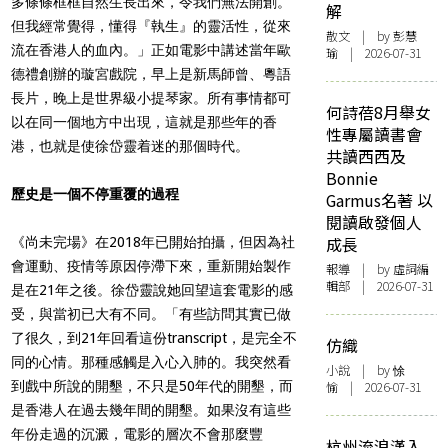
多條條框框自然生長出來，令我們無法開創。
解
但我經常覺得，懂得『執生』的靈活性，從來
散文
| by 彭慧
流在香港人的血內。」正如電影中講述當年歐
瑜 | 2026-07-31
德禮創辦的璇宮戲院，早上是新馬師曾、粵語
長片，晚上是世界級小提琴家。所有事情都可
何詩蓓8月舉女
以在同一個地方中出現，這就是那些年的香
性專屬讀書會
港，也就是使徐岱靈着迷的那個時代。
共讀西西及
Bonnie
歷史是一個不停重覆的過程
Garmus名著 以
閱讀啟發個人
成長
《尚未完場》在2018年已開始拍攝，但因為社
會運動、疫情等原因停滯下來，重新開始製作
報導
| by 虛詞編
輯部 | 2026-07-31
是在21年之後。徐岱靈說她回望這套電影的感
受，與當初已大有不同。「有些訪問其實已做
了很久，到21年回看這份transcript，是完全不
仿織
同的心情。那種感觸是入心入肺的。我突然看
小說
| by 悇
到戲中所說的開墾，不只是50年代的開墾，而
愉 | 2026-07-31
是香港人在過去幾年間的開墾。如果沒有這些
年份走過的沉澱，電影的層次不會那麼豐
杭州流浪漢入