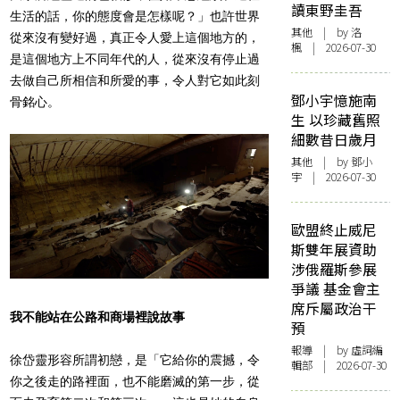
讀東野圭吾
生活的話，你的態度會是怎樣呢？」也許世界
其他
| by
洛
從來沒有變好過，真正令人愛上這個地方的，
楓
| 2026-07-30
是這個地方上不同年代的人，從來沒有停止過
去做自己所相信和所愛的事，令人對它如此刻
鄧小宇憶施南
骨銘心。
生 以珍藏舊照
細數昔日歲月
其他
| by 鄧小
宇 | 2026-07-30
歐盟終止威尼
斯雙年展資助
涉俄羅斯參展
爭議 基金會主
席斥屬政治干
我不能站在公路和商場裡說故事
預
報導
| by 虛詞編
徐岱靈形容所謂初戀，是「它給你的震撼，令
輯部 | 2026-07-30
你之後走的路裡面，也不能磨滅的第一步，從