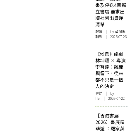
書及停送4間獨
立書店 要求出
版社列出貨運
清單
報導
| by 虛詞編
輯部 | 2026-07-23
《候鳥》編劇
林坤燿 × 導演
李智達：離開
與留下，從來
都不只是一個
人的決定
專訪
| by
Hei | 2026-07-22
【香港書展
2026】書展精
華遊 ：羅家英