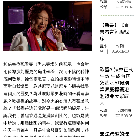
報導
| by 虛詞編
輯部 | 2026-08-04
【新書】《賣
書者言》編輯
序
書序
| by 阿
豆 | 2026-08-03
相信每位觀看完《尚未完場》的觀眾，也會對
歐盟AI法案正式
兩位導演對歷史的痴迷執着，鍥而不捨的精神
生效 生成內容
感到敬佩。徐岱靈坦言，在拍攝電影時也不時
須貼水印識別
面對自我懷疑：為甚麼要花這麼多心機去找尋
業界憂標籤氾
這個人的歷史？為甚麼觀眾要花時間來看這套
濫恐令大眾麻
戲？歐德禮的故事，對今天的香港人有甚麼意
木
義？「我覺得這部電影是一個溫暖的提示，告
報導
| by 虛詞編
輯部 | 2026-08-03
訴我們，曾經香港是充滿開創性的。也就是戲
中所說，那種開墾的精神。我覺得這種精神到
今天一直都有，只是社會發展到某個階段，很
無法跨越的理