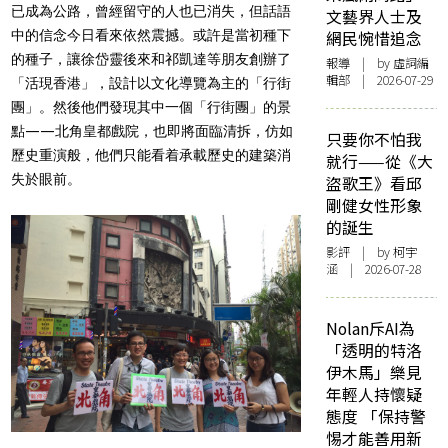
已成為公路，曾經留守的人也已消失，但話語
文藝界人士及
中的信念今日看來依然震撼。或許是當初種下
網民惋惜追念
的種子，讓徐岱靈後來和祁凱達等朋友創辦了
報導
| by 虛詞編
輯部 | 2026-07-29
「活現香港」，設計以文化導覽為主的「行街
團」。然後他們發現其中一個「行街團」的景
點——北角皇都戲院，也即將面臨清拆，仿如
只要你不怕我
歷史重演般，他們只能看着承載歷史的建築消
就行——從《大
失於眼前。
盜歌王》看邱
剛健女性形象
的誕生
影評
| by 柯宇
涵 | 2026-07-28
Nolan斥AI為
「透明的特洛
伊木馬」樂見
年輕人持懷疑
態度 「保持警
惕才能善用新