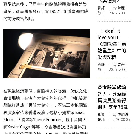
《奧德賽》
戰爭結束後，已屆中年的歐德禮毅然投身娛樂
影評
| by 陳麗
事業，從事電影發行，於1952年創辦皇都戲院
芬 | 2026-08-06
的前身璇宮戲院。
「I don’t
love you」——
《蜘蛛俠：英
雄重生》中的
愛與記憶
影評
| by
周丹
楓
| 2026-08-06
香港殿堂級填
在戰後經濟蕭條，百廢待興的香港，欠缺文化
詞人、資深綠
表演場地，在沒有大會堂的年代裡，他把璇宮
葉演員黎彼得
戲院打造成「民間大會堂」，不惜工本把國際
逝世 享年76歲
級演奏家帶來香港表演，包括小提琴家Isaac
報導
| by 虛詞編
輯部 | 2026-08-05
Stern、大提琴家Pierre Fournier、拉丁音樂大
師Xavier Cugat等等，令香港首次成為世界頂
尖演奏家的匯聚之地。1957年，歐德禮終因虧