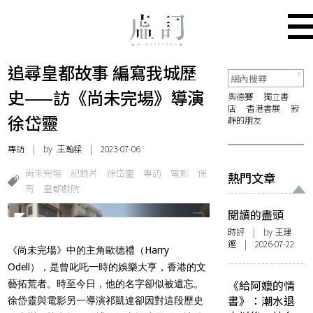
追尋皇都故事 編寫我城歷
史——訪《尚未完場》導演
奧德賽
獨立書
店
香港書展
寂
徐岱靈
靜的朋友
專訪
| by 王瀚樑 | 2023-07-06
尚未完場
紀錄片
徐岱靈
專訪
電影
保
熱門文章
育
皇都戲院
閱讀的盡頭
時評
| by 王建
鏗 | 2026-07-22
《尚未完場》中的主角歐德禮（Harry
Odell），是曾叱吒一時的娛樂大亨，香港的文
《給阿嬤的情
藝拓荒者。時至今日，他的名字卻似被遺忘。
書》：潮水退
徐岱靈與電影另一導演祁凱達卻因對這段歷史