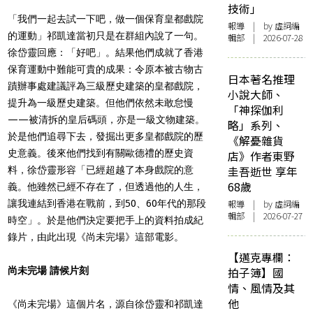
技術」
「我們一起去試一下吧，做一個保育皇都戲院
報導
| by 虛詞編
的運動」祁凱達當初只是在群組內說了一句。
輯部 | 2026-07-28
徐岱靈回應：「好吧」。結果他們成就了香港
保育運動中難能可貴的成果：令原本被古物古
日本著名推理
蹟辦事處建議評為三級歷史建築的皇都戲院，
小說大師、
提升為一級歷史建築。但他們依然未敢怠慢
「神探伽利
——被清拆的皇后碼頭，亦是一級文物建築。
略」系列、
於是他們追尋下去，發掘出更多皇都戲院的歷
《解憂雜貨
史意義。後來他們找到有關歐德禮的歷史資
店》作者東野
圭吾逝世 享年
料，徐岱靈形容「已經超越了本身戲院的意
68歲
義。他雖然已經不存在了，但透過他的人生，
讓我連結到香港在戰前，到50、60年代的那段
報導
| by 虛詞編
輯部 | 2026-07-27
時空」。於是他們決定要把手上的資料拍成紀
錄片，由此出現《尚未完場》這部電影。
【邁克專欄：
尚未完場 請候片刻
拍子簿】國
情、風情及其
他
《尚未完場》這個片名，源自徐岱靈和祁凱達