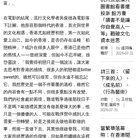
富」。
圖書館看書遭
投訴 館方覆
在電影的結尾，流行文化學者吳俊雄為電影落
「讀書不是讓
下註腳。他形容那個時代的香港，首次與世界
你自覺高人一
等」戳破文化
的文化相遇，香港尤如經歷初戀，第一次如此
資本迷思
愛上自己。如今的香港，是否仍存在這種「初
戀精神」？或許在很多人眼中，香港已是他們
報導
| by 虛詞編
輯部 | 2026-07-31
的舊情人——曾經深愛，但如今不忍卒睹。徐
岱靈說，「我覺得初戀只是一個說法，讓大家
去思考對香港的感情。很多人的初戀都是bitter
詩三首：〈留
sweet的。雖然可以很苦，但你永遠不能忘記
下來的人〉、
〈成名前〉、
它。我想歷史是一個不停重覆的過程，雖然它
〈行為藝術〉
的內容會有一點不同，但很多重點沒有改變。
詩歌
| by 王培智,
我們的社會處於困境，難道戰爭過後那段日子
黎喜,潘國亨 |
不是嗎？歐德禮其實沒有做甚麼偉大的事，他
2026-07-31
只是一個傻傻的人，可能在戰俘營中感到人生
需要一些轉變，於是之後就去做他喜歡做的
當繁華落幕
事，然後一直做下去。其實他很啟發我，可能
時：在香港閱
大家所經歷過的也很慘，但如果想繼續在這裡