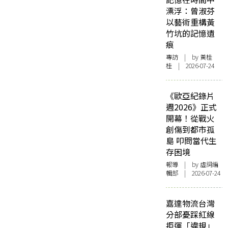
漂浮：曾淑芬
以藝術重構黃
竹坑的記憶遺
痕
專訪
| by 黃桂
桂 | 2026-07-24
《歐亞紀錄片
週2026》正式
開幕！從戰火
創傷到都市孤
島 叩問當代生
存困境
報導
| by 虛詞編
輯部 | 2026-07-24
嘉達物流台灣
分部憂踩紅線
拒運「違規」