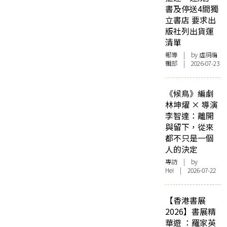
書及停送4間獨
立書店 要求出
版社列出貨運
清單
報導
| by 虛詞編
輯部 | 2026-07-23
《候鳥》編劇
林坤燿 × 導演
李智達：離開
與留下，從來
都不只是一個
人的決定
專訪
| by
Hei | 2026-07-22
【香港書展
2026】書展精
華遊 ：羅家英