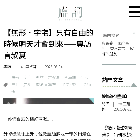
【無形．字宅】只有自由的
時候明天才會到來——專訪
奧德賽
獨立書
店
香港書展
寂
言叔夏
靜的朋友
專訪
| by
李卓謙
| 2023-03-14
無形
字宅
專訪
言叔夏
李卓謙
生活
熱門文章
生存
居所
香港文學季
自宅字築
土地問
題
閱讀的盡頭
時評
| by 王建
鏗 | 2026-07-22
「你們香港的樓好高喔。」
《給阿嬤的情
書》：潮水退
升降機徐徐上升，佐敦至油麻地一帶的街景在