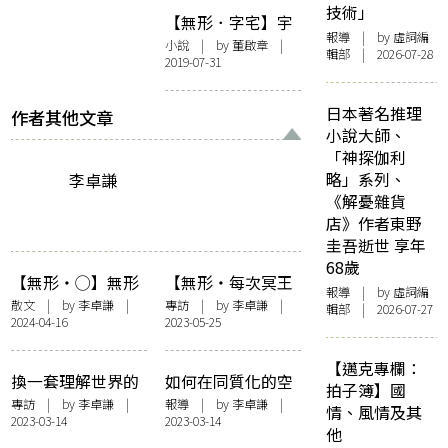
技術」
【無形．字宅】宇
報導
| by 虛詞編
小說
| by 董啟章 |
輯部 | 2026-07-28
2019-07-31
日本著名推理
作者其他文章
小說大師、
「神探伽利
略」系列、
李卓謙
《解憂雜貨
店》作者東野
圭吾逝世 享年
68歲
【無形・◯】無形
【無形・每次冥王
報導
| by 虛詞編
易碎
星靠近的時分】體
散文
| by
李卓謙
|
專訪
| by
李卓謙
|
輯部 | 2026-07-27
2024-04-16
2023-05-25
認餘生，預想救贖
——訪問《崩末》
【邁克專欄：
作者勞緯洛
換一套理解世界的
如何在同質化的空
拍子簿】國
方法：訪問
間中尋找可能——
專訪
| by
李卓謙
|
報導
| by
李卓謙
|
情、風情及其
2023-03-14
2023-03-14
《Sample樣本》編
記駱頴佳「否定性
他
輯部
的否定——韓炳哲