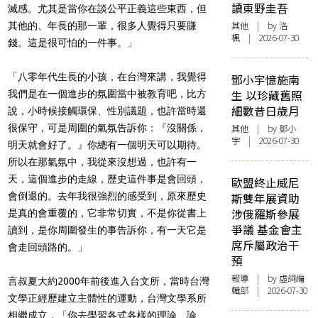
讀東野圭吾
滅感。尤其是當你在談公平正義這些東西，但
其他
| by
洛
其他的、年長的那一輩，很多人覺得只要賺
楓
| 2026-07-30
錢。這是很可怕的一件事。」
「八零年代生長的小孩，在台灣來講，我覺得
鄧小宇憶施南
生 以珍藏舊照
我們是在一個進步的氛圍當中被教育吧，比方
細數昔日歲月
說，小時候接觸環保、性別議題，也許當時還
很保守，可是周圍的氣氛告訴你：『沒關係，
其他
| by 鄧小
宇 | 2026-07-30
明天就會好了。』你總有一個明天可以期待。
所以在那氣氛中，我從來沒想過，也許有一
天，這個進步的走線，歷史這件事是會回頭，
歐盟終止威尼
會倒退的。去年我很強烈的感受到，原來歷史
斯雙年展資助
涉俄羅斯參展
是真的會重覆的，它非常切實，不是你從書上
爭議 基金會主
讀到，是你周圍發生的事告訴你，有一天它是
席斥屬政治干
會走回頭路的。」
預
報導
| by 虛詞編
言叔夏大約2000年前後進入台文所，當時台灣
輯部 | 2026-07-30
文學正經歷建立主體性的運動，台灣文學系所
相繼成立，「你去學習各式各樣的理論、論