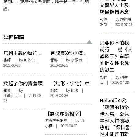
動物。」她手指敲著桌面，幾乎是一字一句地
文藝界人士及
說。
網民惋惜追念
報導
| by 虛詞編
輯部 | 2026-07-29
延伸閱讀
只要你不怕我
就行——從《大
馬列主義的壓迫：
言叔夏X鄧小樺：
盜歌王》看邱
評《壓迫與自由》
「孤獨 —— 空間／
書評
| by
彭依仁
|
報導
| by
李顥謙
|
剛健女性形象
2021-09-23
2019-08-26
性格」講座紀錄
的誕生
影評
| by 柯宇
涵 | 2026-07-28
掀起了你的寶蓋頭
【無形．字宅】中
來︰「自宅字築」
老年大廈
報導
| by
詩歌
| by
陳滅
|
Nathaneal | 2019-08-
2019-08-09
文學 X 視藝對話展
Nolan斥AI為
23
「透明的特洛
【無秩序編輯室】
伊木馬」樂見
前置詞︰字宅的遠
年輕人持懷疑
無秩序編輯室
| by
鄧
小樺
| 2019-08-01
颺
態度 「保持警
惕才能善用新