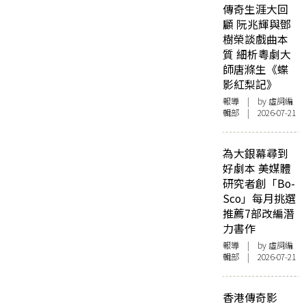
傳奇生涯大回
顧 阮兆輝與鄧
樹榮談戲曲本
質 細析粵劇大
師唐滌生《蝶
影紅梨記》
報導
| by 虛詞編
輯部 | 2026-07-21
為大銀幕尋到
好劇本 美媒體
研究者創「Bo-
Sco」每月挑選
推薦7部改編潛
力書作
報導
| by 虛詞編
輯部 | 2026-07-21
香港傳奇影