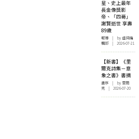
星、史上最年
長金像獎影
帝、「四哥」
謝賢逝世 享壽
89歲
報導
| by 虛詞編
輯部 | 2026-07-21
【新書】《里
爾克詩集－意
象之書》書摘
書序
| by 里爾
克 | 2026-07-20