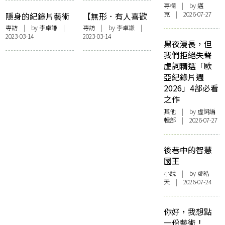
專欄
| by
邁
論他者缺席下的無
克
| 2026-07-27
隱身的紀錄片藝術
【無形．有人喜歡
痛社會」講座
——訪《戲棚》導
黃】追憶逝水年華
專訪
| by
李卓謙
|
專訪
| by
李卓謙
|
2023-03-14
2023-03-14
演卓翔
——孔慧怡《不帶
黑夜漫長，但
感傷的回憶》
我們拒絕失聲
虛詞精選「歐
亞紀錄片週
2026」4部必看
之作
其他
| by 虛詞編
輯部 | 2026-07-27
後巷中的智慧
國王
小說
| by 鄧皓
天 | 2026-07-24
你好，我想點
一份藝術！