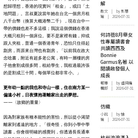
解
想歸理想，香港的現實叫「租金」，或曰「土
散文
| by 彭慧
地問題」。言叔夏說當年她在台北一個房月租
瑜 | 2026-07-31
八千台幣（換算大概港幣二千），現在台中一
帶的價錢也差不多這樣；我說這個價錢在香港
何詩蓓8月舉女
大概只租到一個床位。要不是家裡有錢，抑或
性專屬讀書會
跟人夾租，普通一個香港青年，恐怕只住得起
共讀西西及
劏房，而原來台灣也有劏房，「以前我在政大
Bonnie
念唸書，附近有超多老公寓，有時一層樓的房
Garmus名著 以
子他會割成很多間，租給學生，我租過最誇張
閱讀啟發個人
的是割成三十間，每個單位都非常小。」
成長
報導
| by 虛詞編
更年幼一點的我也和寺山一樣，住在南方某一
輯部 | 2026-07-31
偏遠小村，日夜懷抱著離家出走的夢想。
——〈故鄉的重量〉
仿織
小說
| by 悇
因為對家族有種本能性的害怕，所以從小渴望
愉 | 2026-07-31
離家到遙遠的地方，「很奇怪，你到小學中學
讀書，你會很明確的感覺到，你透過長長通車
杭州流浪漢入