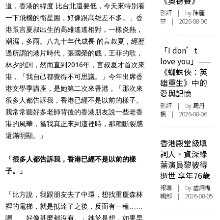
《奧德賽》
道，香港的緯度 比台北還要低，今天來特別看
影評
| by 陳麗
一下飛機的衛星圖，好像跟高雄差不多。」香
芬 | 2026-08-06
港跟言夏叔出生的高雄遙遙相對，一樣炎熱，
潮濕，多雨。八九十年代成長 的言叔夏，經歷
「I don’t
過所謂的港片時代，張國榮的戲，王菲的歌，
love you」——
林夕的詞，然而直到2016年，言叔夏才首次來
《蜘蛛俠：英
港，「我自己都覺得不可思議。」今年出席香
雄重生》中的
港文學季講座，是她第二次來香港，「那次來
愛與記憶
很多人都告訴我，香港已經不是以前的樣子。
影評
| by
周丹
我常常聽好多老師背後的香港朋友說一些老香
楓
| 2026-08-06
港的風華，當我真正來到這裡時，那種斷裂感
還滿明顯。」
香港殿堂級填
詞人、資深綠
「很多人都告訴我，香港已經不是以前的樣
葉演員黎彼得
子。」
逝世 享年76歲
報導
| by 虛詞編
「比方說，我跟朋友去了中環，想找重慶森林
輯部 | 2026-08-05
裡的電梯，就是抵達了之後，反而有一種……
嗯……好像甚麼都沒有。」她於是想，如果早