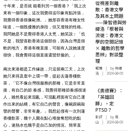
從視差到離
十年來，是否就 能看到另一個香港？「我上次
散：香港文學
來有一個印象，這次我覺得這印象有點誇張，
及其本土問題
我覺得香港很像歐洲。」她形容香港有種女性
——陳智德與勞
味道，一個既優雅的身段，但又潑辣的性格。
緯洛「根著與
我問她是不是覺得香港人太兇，她笑說︰「也
流徙：香港文
學的空間記憶
不是，我蠻喜歡香港這個部份，因為台灣是很
× 離散的哲學
軟的地方，香港有種直接，可能有人說她速度
思辨」對談整
很快，我會覺得這個直接還蠻舒服的。」
理
報導
| by 勞緯
兩次來港都是工作緣故，只逗留兩三天，上次
洛 | 2026-08-05
她只來得及逛中上環一帶，提起去蓮香樓飲
茶，「它不像台灣很服務的那種，它是非常直
《奧德賽》：
接，有自己的節 奏感，我覺得那種節奏感很迷
「英雄回
人，雖然看起來混亂，可混亂裡面有它自己運
歸」，定
作出來的結構，有它自己的聲音，像碗跟碗敲
PTSD？
聲的聲響，非常有趣。」我想起僅有一次到蓮
影評
| by 易
香樓飲茶，幾十人圍在點心堆搶奪想吃的點
山 | 2026-08-05
心，連熱水也幾乎是自己加的情況。簡單直