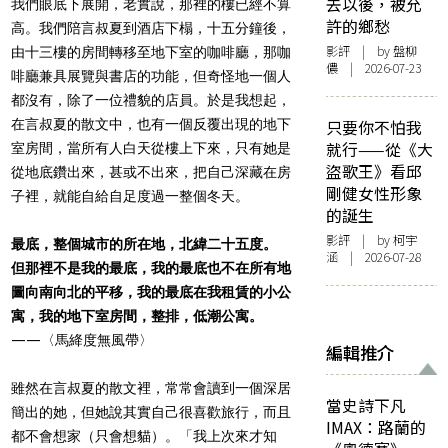
去以後，被允
我們眼底下展開，老實說，那裡的樓已經不算
許的鄉愁
高。我們陪言叔夏到酒店下榻，十五分鐘後，
影評
| by 盤柳
由十三樓的房間轉移至地下室的咖啡廳，那咖
儂 | 2026-07-23
啡廳兼具展覽與書店的功能，但奇怪地一個人
都沒有，除了一位禮貌的店員。於是我想起，
在言叔夏的散文中，也有一個反覆出現的地下
只要你不怕我
就行——從《大
室房間，當所有人白天從樓上下來，只有她是
盜歌王》看邱
從地底鑽出來，甚或不出來，把自己深藏在房
剛健女性形象
子裡，就能自給自足度過一整個冬天。
的誕生
影評
| by 柯宇
最底，整個城市的所在地，北緯二十五度。
涵 | 2026-07-28
但那裡不是我的最底，我的最底也不在所有地
圖向南向北的平移，我的最底在我租賃的小公
寓，我的地下室房間，整排，低潮公寓。
——〈馬絳度無風帶〉
編輯推介
雖然在言叔夏的散文裡，常常會讀到一個深居
當史詩下凡
簡出的她，但她說其實自己很喜歡旅行，而且
IMAX：路蘭的
都不會想家（只會想貓）。「我上次來才知