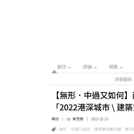
創作
評論
現象
好想藝術
【無形．中過又如何】
「2022港深城市 \
專訪
| by
黃思朗
| 2022-10-13
無形
中過又如何
建築雙城雙年展
集籽