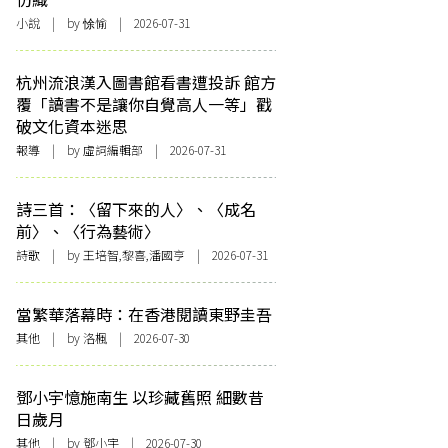
小說
| by 悇愉 | 2026-07-31
杭州流浪漢入圖書館看書遭投訴 館方
覆「讀書不是讓你自覺高人一等」戳
破文化資本迷思
報導
| by 虛詞編輯部 | 2026-07-31
詩三首：〈留下來的人〉、〈成名
前〉、〈行為藝術〉
詩歌
| by 王培智,黎喜,潘國亨 | 2026-07-31
當繁華落幕時：在香港閱讀東野圭吾
其他
| by
洛楓
| 2026-07-30
鄧小宇憶施南生 以珍藏舊照 細數昔
日歲月
其他
| by 鄧小宇 | 2026-07-30