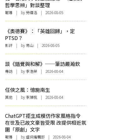
哲學思辨」對談整理
報導
| by 勞緯洛 | 2026-08-05
《奧德賽》：「英雄回歸」，定
PTSD？
影評
| by 易山 | 2026-08-05
談《錯覺與和解》──筆訪嚴瀚欽
專訪
| by 李浩榮 | 2026-08-04
任俠之風：憶施南生
其他
| by 李焯桃 | 2026-08-04
ChatGPT拒生成模仿作家風格指令
在世及已故文豪皆受限 改提供相近氛
圍「原創」文字
報導
| by 虛詞編輯部 | 2026-08-04