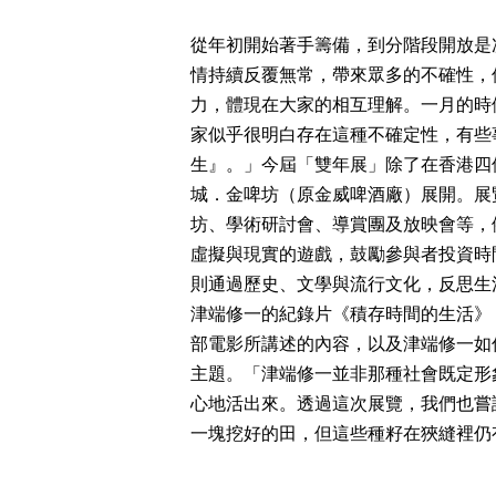
從年初開始著手籌備，到分階段開放是
情持續反覆無常，帶來眾多的不確性，但
力，體現在大家的相互理解。一月的時
家似乎很明白存在這種不確定性，有些
生』。」今屆「雙年展」除了在香港四
城．金啤坊（原金威啤酒廠）展開。展
坊、學術研討會、導賞團及放映會等，
虛擬與現實的遊戲，鼓勵參與者投資時
則通過歷史、文學與流行文化，反思生
津端修一的紀錄片《積存時間的生活》，作為
部電影所講述的內容，以及津端修一如
主題。「津端修一並非那種社會既定形
心地活出來。透過這次展覽，我們也嘗
一塊挖好的田，但這些種籽在狹縫裡仍