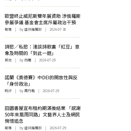
歐盟終止威尼斯雙年展資助 涉俄羅斯
參展爭議 基金會主席斥屬政治干預
報導
| by 虛詞編輯部 | 2026-07-30
詩慾／私慾：淺談詩歌裏「紅豆」意
象及時間的「到此一遊」
其他
| by 雨曦 | 2026-07-29
諾蘭《奧德賽》中DEI的開放性與反
「身份政治」
時評
| by
周丹楓
| 2026-07-29
田園書屋宣布租約期滿後結業 「感謝
50年來風雨同路」文藝界人士及網民
惋惜追念
報導
| by 虛詞編輯部 | 2026-07-29