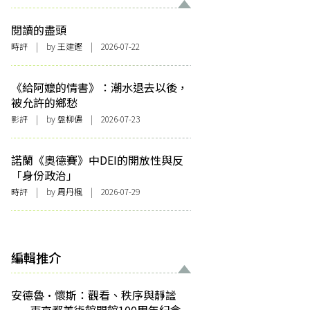
閱讀的盡頭
時評
| by 王建鏗 | 2026-07-22
《給阿嬤的情書》：潮水退去以後，
被允許的鄉愁
影評
| by 盤柳儂 | 2026-07-23
諾蘭《奧德賽》中DEI的開放性與反
「身份政治」
時評
| by
周丹楓
| 2026-07-29
編輯推介
安德魯·懷斯：觀看、秩序與靜謐