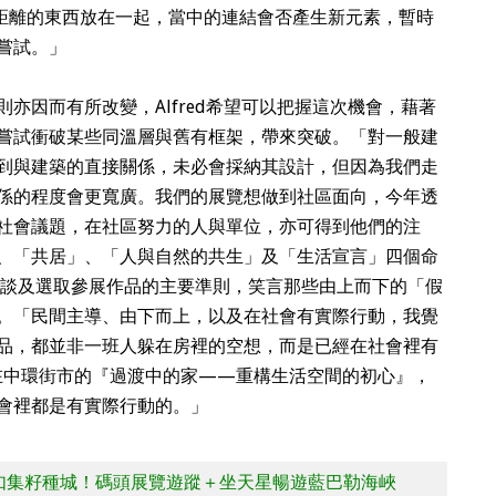
似有距離的東西放在一起，當中的連結會否產生新元素，暫時
嘗試。」
亦因而有所改變，Alfred希望可以把握這次機會，藉著
嘗試衝破某些同溫層與舊有框架，帶來突破。「對一般建
到與建築的直接關係，未必會採納其設計，但因為我們走
係的程度會更寬廣。我們的展覽想做到社區面向，今年透
社會議題，在社區努力的人與單位，亦可得到他們的注
、「共居」、「人與自然的共生」及「生活宣言」四個命
由此談及選取參展作品的主要準則，笑言那些由上而下的「假
。「民間主導、由下而上，以及在社會有實際行動，我覺
品，都並非一班人躲在房裡的空想，而是已經在社會裡有
）在中環街市的『過渡中的家——重構生活空間的初心』，
會裡都是有實際行動的。」
不如集籽種城！碼頭展覽遊蹤＋坐天星暢遊藍巴勒海峽