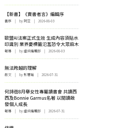
【新書】《賣書者言》編輯序
書序
| by 阿豆 | 2026-08-03
歐盟AI法案正式生效 生成內容須貼水
印識別 業界憂標籤氾濫恐令大眾麻木
報導
| by 虛詞編輯部 | 2026-08-03
無法跨越的理解
散文
| by 彭慧瑜 | 2026-07-31
何詩蓓8月舉女性專屬讀書會 共讀西
西及Bonnie Garmus名著 以閱讀啟
發個人成長
報導
| by 虛詞編輯部 | 2026-07-31
仿織