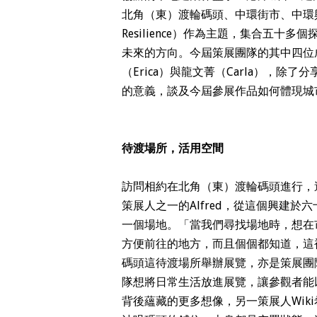
北角（東）渡輪碼頭、中環街市、中環與尖
Resilience）作為主題，集合五
未來的方向。今屆策展團隊的其中四位成員
（Erica）與龍文菁（Carla），除了
的意義，談及今屆參展作品如何體現城
待渡場所，活用空間
訪問相約在北角（東）渡輪碼頭進行，
策展人之一的Alfred，從這個興建
一個場地。「當我們尋找場地時，想在
方便前往的地方，而且個個都知道，這
碼頭這待渡場所舉辦展覽，亦是策展團
隊想將日常生活放進展覽，讓參觀者能
背後蘊藏的更多想像，另一策展人Wik