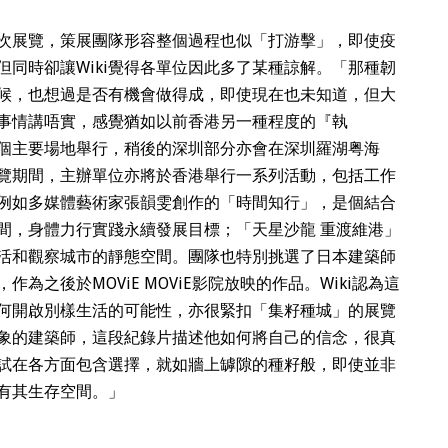
次展覽，策展團隊形容整個過程也似「打游擊」，即使疫
同時卻讓Wiki覺得各單位因此多了某種諒解。「那種韌
候，也想過是否有機會做得成，即使現在也未知道，但大
事情講唔實，感覺猶如以前香港另一種程度的『執
個主要場地舉行，稍後的深圳部分亦會在深圳羅湖粤海
覽期間，主辦單位亦將於香港舉行一系列活動，包括工作
例如多媒體藝術家張韻雯創作的「時間知行」，是個結合
間，身體力行實踐永續發展目標；「天星沙龍 重渡維港」
活和觀察城市的靜態空間。團隊也特別挑選了日本建築師
之後於MOViE MOViE影院放映的作品。Wiki認為這
何開啟別樣生活的可能性，亦很緊扣「集籽種城」的展覽
象的建築師，這段紀錄片描述他如何將自己的信念，很真
試在各方面包含選擇，就如牆上罅隙的種籽般，即使並非
有其生存空間。」