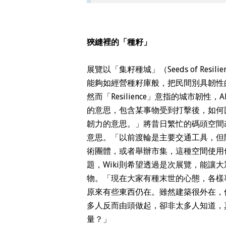
狹縫裡的「種籽」
展覽以「集籽種城」（Seeds of Re
能夠如經營種籽庫般，把民間別具韌性
然而「Resilience」意指的城市韌性，A
的意思，包含某事物受到打擊後，如何
韌力的意思。」將昔日繁忙的碼頭空間改變用
意思。「以前渡輪是主要交通工具，但
術團體，或者舉辦市集，這種空間使用也是『R
題，Wiki則希望透過是次展覽，能讓
物。「現在大家有種末世的心態，各樣
原來有些東西仍在。雖然建築很外在，但
多人反而由頭做起，卻非太多人知道，
量？」