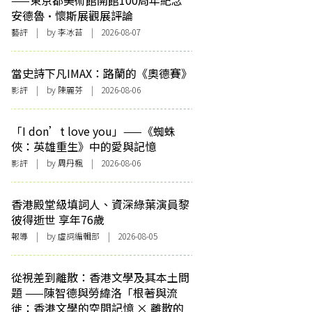
——東京都美術館開館100周年紀念
安德魯·懷斯展觀展評論
藝評
| by 李冰苔 | 2026-08-07
當史詩下凡IMAX：路蘭的《奧德賽》
影評
| by 陳麗芬 | 2026-08-06
「I don’t love you」——《蜘蛛
俠：英雄重生》中的愛與記憶
影評
| by
周丹楓
| 2026-08-06
香港殿堂級填詞人、資深綠葉演員黎
彼得逝世 享年76歲
報導
| by 虛詞編輯部 | 2026-08-05
從視差到離散：香港文學及其本土問
題 ——陳智德與勞緯洛「根著與流
徙：香港文學的空間記憶 × 離散的