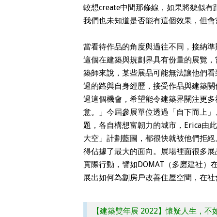
較想create中間那條線，如果將貌
我們也未知道是否能有這個效果，但會
當看待作品的角度與過往不同，接納準則
這個在建築與規劃界具有份量的展覽，
築師來說，某些展品可能無法讓他們看
過的路與自身經歷，接受作品與建築關
過這個機會，希望能令建築界關注更多
意。」今屆參展單位透過「自下而上」
題，各自構想富韌力的城市，Erica
大空」計劃藍圖，都很快就被他們拒絕
得佔據了最大的面向。展場裡面很多展
實際行動，譬如DOMAT（多磨建社
展出如何為劏房戶改善住屋空間，在社
【建築雙年展 2022】懷疑人生，