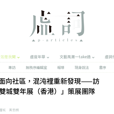
如是我聞
虛度年華
文藝風潮一take過
虛詞
專訪
無秩序編輯室
報導
現身說法
書序
面向社區，混沌裡重新發現——訪
 建築雙城雙年展（香港）」策展團隊
種城
黃思朗