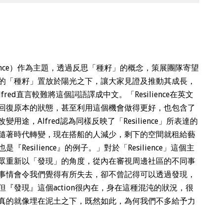
silience）作為主題，透過反思「種籽」的概念，策展團隊寄望
的「種籽」置放於陽光之下，讓大家見證及推動其成長，
lfred直言較難將這個詞語譯成中文。「Resilience在英文
回復原本的狀態，甚至利用這個機會做得更好，也包含了
途，Alfred認為同樣反映了「Resilience」所表達的
隨著時代轉變，現在搭船的人減少，剩下的空間就租給藝
esilience』的例子。」對於「Resilience」這個主
大眾重新以「發現」的角度，從內在審視周邊社區的不同事
事情會令我們覺得有所失去，卻不曾記得可以透過發現，
『發現』這個action很內在，身在這種混沌的狀況，很
真的就像埋在泥土之下，既然如此，為何我們不多給予力