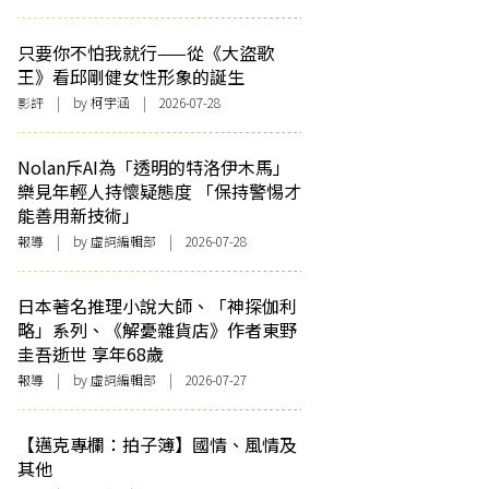
只要你不怕我就行——從《大盜歌
王》看邱剛健女性形象的誕生
影評
| by 柯宇涵 | 2026-07-28
Nolan斥AI為「透明的特洛伊木馬」
樂見年輕人持懷疑態度 「保持警惕才
能善用新技術」
報導
| by 虛詞編輯部 | 2026-07-28
日本著名推理小說大師、「神探伽利
略」系列、《解憂雜貨店》作者東野
圭吾逝世 享年68歲
報導
| by 虛詞編輯部 | 2026-07-27
【邁克專欄：拍子簿】國情、風情及
其他