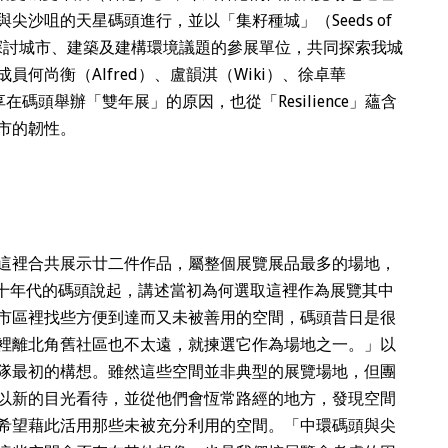
沙咀的天星碼頭進行，並以「集籽種城」（Seeds of
十多個探討城市、建築及建構環境議題的參展單位，共同探索我城
何尚衡（Alfred）、盧韻淇（Wiki）、徐卓華
分享在碼頭舉辦「雙年展」的原因，也從「Resilience」蘊含
市的韌性。
這裡合共展示廿二件作品，屬整個展覽展品最多的場地，
於六十年代的碼頭說起，講述當初為何選取這裡作為展覽其中
市區裡找些方便到達而又未被善用的空間，碼頭昔日是很
裡離北角舊社區也不太遠，就揀選它作為場地之一。」以
隊最初的構想。雖然這些空間並非典型的展覽場地，但團
以新的目光看待，並從他們會恆常路經的地方，發現空間
i希望藉此活用那些未被充分利用的空間。「中環碼頭與尖