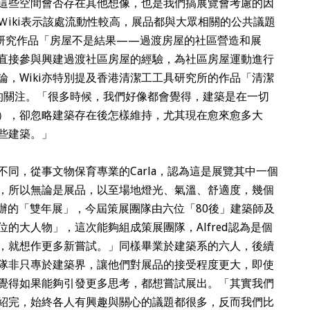
這些空間會否存在其他想像，也是我們搞展覽會考慮的因
iki表示該處流動性較高，展品都與大眾相關的公共議題
nity的研究作品「房屋不是結果——過渡房屋的社區營造和展
直接參與興建過渡社區房屋的經驗，為社區房屋運動進行
，Wiki亦特別提及香港清潔工工具研究所的作品「清潔
工的關注。「很多時候，我們好像都會覺得，建築是在一切
），卻忽略建築存在後怎樣維持，尤其現在愈來愈多大
些建築。」
同，從事文物保育專業的Carla，認為這是展覽其中一個
，所以無論是展品，以至場地燈光、氣溫、舒適度，幾個
舉辦的「雙年展」，今屆策展團隊由六位「80後」建築師及
的大人物」，這次能夠組成策展團隊，Alfred認為是個
，就想作更多新嘗試。」同樣畢業於建築系的六人，後續
隊非只專於建築界，讓他們對展品的接受程度更大，即使
i覺得如果能夠引發更多思考，都想嘗試展出。「其實我們
紹完，始終各人有興趣與關心的議題都很多，反而我們比