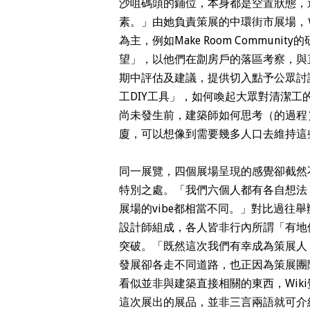
沙咀碼頭的鋪位，本身都是空置狀態，
素。」由她負責策展的中環街市展場，Ｗ
為主，例如Make Room Commu
望」，以他們在劏房戶的落區考察，與
期中評估及建議，提供切入點予公眾討論
工DIY工具」，如何喚起大眾對清潔
尚未發生前，建築師如何思考（的過程
廈，可以想像到需要幾多人口去維持這
同一展覽，四個展場呈現的感覺卻截然不
特別之處。「我們六個人都有各自想法
展場的vibe都相當不同。」對比過往
設計師組成，各人皆非行內所謂「有地位
突破。「既然這次我們有幸成為策展人
發展卻各走不同道路，也正因為策展團
看似並非與建築直接相關的東西，Wik
這次展出的展品，並非三言兩語就可介