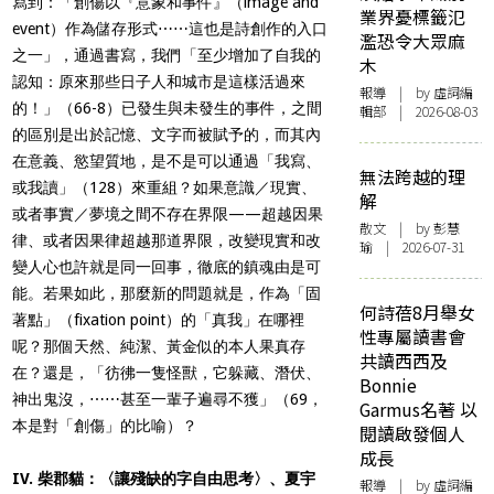
寫到：「創傷以『意象和事件』（image and
業界憂標籤氾
event）作為儲存形式⋯⋯這也是詩創作的入口
濫恐令大眾麻
之一」，通過書寫，我們「至少增加了自我的
木
認知：原來那些日子人和城市是這樣活過來
報導
| by 虛詞編
的！」（66-8）已發生與未發生的事件，之間
輯部 | 2026-08-03
的區別是出於記憶、文字而被賦予的，而其內
在意義、慾望質地，是不是可以通過「我寫、
無法跨越的理
或我讀」（128）來重組？如果意識／現實、
解
或者事實／夢境之間不存在界限——超越因果
散文
| by 彭慧
律、或者因果律超越那道界限，改變現實和改
瑜 | 2026-07-31
變人心也許就是同一回事，徹底的鎮魂由是可
能。若果如此，那麼新的問題就是，作為「固
何詩蓓8月舉女
著點」（fixation point）的「真我」在哪裡
性專屬讀書會
呢？那個天然、純潔、黃金似的本人果真存
共讀西西及
在？還是，「彷彿一隻怪獸，它躲藏、潛伏、
Bonnie
神出鬼沒，⋯⋯甚至一輩子遍尋不獲」（69，
Garmus名著 以
本是對「創傷」的比喻）？
閱讀啟發個人
成長
IV. 柴郡貓：〈讓殘缺的字自由思考〉、夏宇
報導
| by 虛詞編