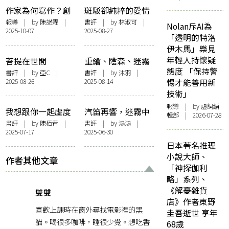
作家為何寫作？創
斑駁卻純粹的愛情
作者的逆行：洛楓
模樣——讀孫梓評
報導
| by 陳諾霖 |
書評
| by 林淑可 |
Nolan斥AI為
2025-10-07
2025-08-27
對談楊佳嫻 ft.《不
《男身》
「透明的特洛
合時宜的群像》
伊木馬」樂見
年輕人持懷疑
菩提在世間
重繪、陰森、迷霧
態度 「保持警
——韓麗珠的《裸
書評
| by 亞C |
書評
| by
沐羽
|
2025-08-26
2025-08-14
惕才能善用新
山》氛圍
技術」
報導
| by 虛詞編
我想跟你一起虛度
汽笛再響，迷霧中
輯部 | 2026-07-28
時光：評《虛度年
仍有我：鴻鴻讀陳
書評
| by 陳栢青 |
書評
| by
鴻鴻
|
2025-07-17
2025-06-30
華》
滅《離亂經》
日本著名推理
小說大師、
作者其他文章
「神探伽利
略」系列、
《解憂雜貨
雙雙
店》作者東野
喜歡上課時在窗外尋找電影裡的黑
圭吾逝世 享年
貓。喝很多咖啡，睡很少覺。想吃香
68歲