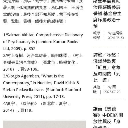
斯雙年展資助
先是身體，所以「劊子手」無法執行砍頭；接
涉俄羅斯參展
著只剩下孤獨無依的笑意，所以國王、王后也
爭議 基金會主
拿他沒轍；最後全部不知所蹤，留下接在笑
席斥屬政治干
聲、驚豔、靈機一觸後方的感嘆號！
預
報導
| by 虛詞編
1/
Salman Akhtar,
Comprehensive Dictionary
輯部 | 2026-07-30
of Psychoanalysis
(London: Karnac Books
Ltd, 2009), p. 352.
詩慾／私慾：
2/村上春樹、河合隼雄著，賴明珠譯，《村上
淺談詩歌裏
春樹去見河合隼雄》（臺北市：時報文化，
「紅豆」意象
2016），頁98-106。
及時間的「到
3/Giorgio Agamben, “What Is the
此一遊」
Contemporary,” in
Nudities
, David Kishik &
其他
| by 雨
Stefan Pedayella trans. (Stanford: Stanford
曦 | 2026-07-29
University Press, 2011), pp. 17-18.
4/夏宇，《腹語術》（新北市：夏宇，
諾蘭《奧德
2014），頁119。
賽》中DEI的開
放性與反「身
份政治」