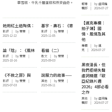
草雪糕、牛乳千層蛋糕和燕麥曲奇。
報導
| by 虛詞編
輯部 | 2026-07-27
【邁克專欄：
她用紅土造陶偶：
基宇．壽石：《寄
拍子簿】國
《泥娃娃》與「陰
生上流》的「怪異
影評
| by
雙雙
|
影評
| by
雙雙
|
情、風情及其
2025-12-22
2025-11-05
性書寫」
閱讀」
他
專欄
| by
邁
論「陰」：《風林
看貓（二）
克
| 2026-07-27
火山》之其後的浮
影評
| by
雙雙
|
散文
| by
雙雙
|
2025-10-16
2025-09-03
想聯翩
黑夜漫長，但
我們拒絕失聲
《不赦之罪》與
說服力的故事——
虛詞精選「歐
「重蟹」——關於
再讀〈曾參殺人〉
亞紀錄片週
影評
| by
雙雙
|
其他
| by
雙雙
|
2025-07-03
2025-06-11
重量、罪愆與上帝
的浮想聯翩
2026」4部必看
之作
其他
| by 虛詞編
輯部 | 2026-07-27