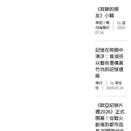
《寂靜的朋
友》小輯
專題小輯
| by 虛
詞編輯部 | 2026-
07-24
記憶在時間中
漂浮：曾淑芬
以藝術重構黃
竹坑的記憶遺
痕
專訪
| by 黃桂
桂 | 2026-07-24
《歐亞紀錄片
週2026》正式
開幕！從戰火
創傷到都市孤
島 叩問當代生