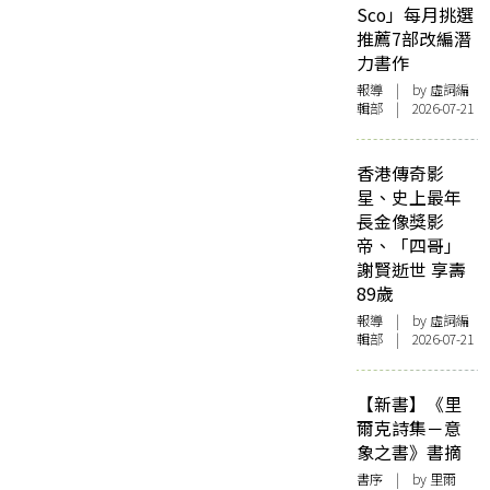
Sco」每月挑選
推薦7部改編潛
力書作
報導
| by 虛詞編
輯部 | 2026-07-21
香港傳奇影
星、史上最年
長金像獎影
帝、「四哥」
謝賢逝世 享壽
89歲
報導
| by 虛詞編
輯部 | 2026-07-21
【新書】《里
爾克詩集－意
象之書》書摘
書序
| by 里爾