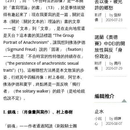
去以後，被允
（231），而「《不合時宜的群像》是一本關
許的鄉愁
於『書寫理論』的書」（13），於是事情就變
得有趣起來了：現在我要寫的是一篇，關於這
影評
| by 盤柳
儂 | 2026-07-23
本（關於〔關於文本的〕理論的）書的文章
——從「文本」到「文章」，是在走向地窖還
是天台？這本書的英語標題 “The Group
諾蘭《奧德
Portrait of Anachronism”，讓我想到佛洛伊德
賽》中DEI的開
放性與反「身
（Sigmund Freud）說的「固著」（fixation）
份政治」
——意思是「不合時宜的性特徵的持續存在」
時評
| by
周丹
（“the persistence of anachronistic sexual
楓
| 2026-07-29
traits”）(1)。這種聯想方法將是本文散策的步
姿，行經其中四幅肖像：村上春樹、阿甘本、
佛洛伊德和夏宇，終點將是一面反映「獨行
者」（the solitary walker）的鏡子（是哈哈鏡
編輯推介
也說不定）。
止水
I. 鎮魂：〈肖像畫與寫作〉、村上春樹
小說
| by 胡韡
心 | 2026-08-07
「鎮魂」——作者通過閱讀《刺殺騎士團