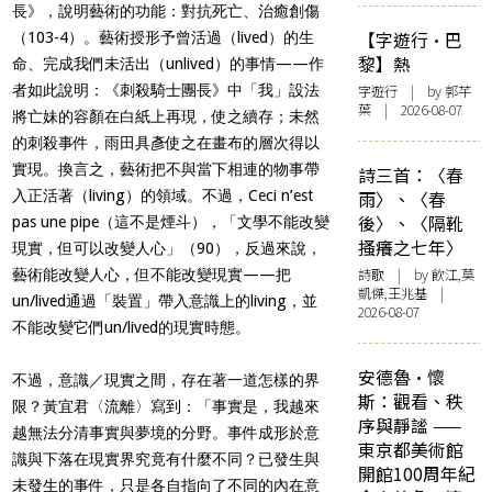
長》，說明藝術的功能：對抗死亡、治癒創傷
【字遊行·巴
（103-4）。藝術授形予曾活過（lived）的生
黎】熱
命、完成我們未活出（unlived）的事情——作
者如此說明：《刺殺騎士團長》中「我」設法
字遊行
| by 郭芊
葉 | 2026-08-07
將亡妹的容顏在白紙上再現，使之續存；未然
的刺殺事件，雨田具彥使之在畫布的層次得以
實現。換言之，藝術把不與當下相連的物事帶
詩三首：〈春
入正活著（living）的領域。不過，Ceci n’est
雨〉、〈春
後〉、〈隔靴
pas une pipe（這不是煙斗），「文學不能改變
搔癢之七年〉
現實，但可以改變人心」（90），反過來說，
詩歌
| by 飲江,莫
藝術能改變人心，但不能改變現實——把
凱傑,王兆基 |
un/lived通過「裝置」帶入意識上的living，並
2026-08-07
不能改變它們un/lived的現實時態。
安德魯·懷
不過，意識／現實之間，存在著一道怎樣的界
斯：觀看、秩
限？黃宜君〈流離〉寫到：「事實是，我越來
序與靜謐 ——
越無法分清事實與夢境的分野。事件成形於意
東京都美術館
識與下落在現實界究竟有什麼不同？已發生與
開館100周年紀
未發生的事件，只是各自指向了不同的內在意