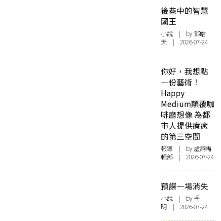
後巷中的智慧
國王
小說
| by 鄧皓
天 | 2026-07-24
你好，我想點
一份藝術！
Happy
Medium顛覆咖
啡廳想像 為都
市人提供療癒
的第三空間
報導
| by 虛詞編
輯部 | 2026-07-24
預謀一場消失
小說
| by 季
明 | 2026-07-24