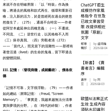
ChatGPT拒生
來就不存在明確界限：「以『時裝』作為換
成模仿作家風
喻，將過去的風格和款式再生、循環和重新召
格指令 在世及
喚，注入新的活力，於是曾經死在過去的便悠
已故文豪皆受
然復生了」（275），通過不合時宜——作者
限 改提供相近
從阿甘本處延伸出四種意義：（一）不遷就、
氛圍「原創」
不同流、（二）逆世行走，以其格格不入而
文字
（三）保存真我、（四）旁觀者清（272）
報導
| by 虛詞編
——「當代人」照見當下的混雜性——那裡有
輯部 | 2026-08-04
著曾活過（lived）的生命的鬼魂，當下即過去
的變體回歸。
【新書】《賣
書者言》編輯
III. 記憶：〈發現病徵，成就藝術〉、佛洛依
序
德
書序
| by 阿
豆 | 2026-08-03
「記憶不可靠，文字很浮動」（79）——作者
如此總結〈屏障記憶〉（Freud, “Screen
歐盟AI法案正式
Memory”）。「事實是，我越來越無法分清事
生效 生成內容
實與夢境的分野。」在〈時代的碎裂〉，作者
須貼水印識別