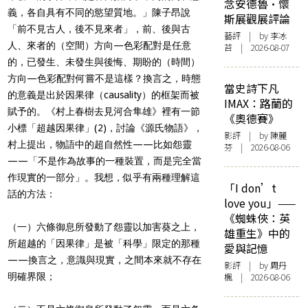
念安德魯·懷
義，各自具有不同的慾望質地。」陳子昂說
斯展觀展評論
「前不見古人，後不見來者」，前、後與古
藝評
| by 李冰
人、來者的（空間）方向—色彩配對是任意
苔 | 2026-08-07
的，已發生、未發生與後悔、期盼的（時間）
方向—色彩配對何嘗不是這樣？換言之，時態
當史詩下凡
的意義是出於因果律（causality）的框架而被
IMAX：路蘭的
賦予的。《村上春樹去見河合隼雄》裡有一節
《奧德賽》
小標「超越因果律」(2)，討論《源氏物語》，
影評
| by 陳麗
村上提出，物語中的超自然性——比如怨靈
芬 | 2026-08-06
——「不是作為故事的一種裝置，而是完全當
作現實的一部分」。我想，似乎有兩種理解這
「I don’t
話的方法：
love you」——
《蜘蛛俠：英
（一）六條御息所發動了怨靈以加害葵之上，
雄重生》中的
所超越的「因果律」是被「科學」限定的那種
愛與記憶
——換言之，意識與現實，之間本來就不存在
影評
| by
周丹
明確界限；
楓
| 2026-08-06