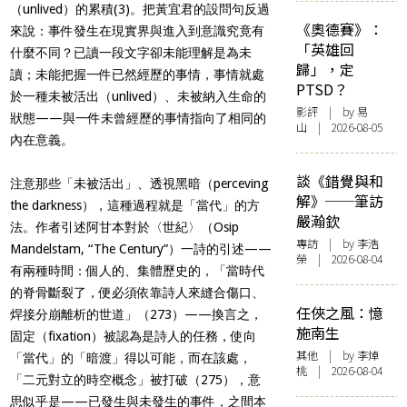
（unlived）的累積(3)。把黃宜君的設問句反過
《奧德賽》：
來說：事件發生在現實界與進入到意識究竟有
「英雄回
什麼不同？已讀一段文字卻未能理解是為未
歸」，定
讀；未能把握一件已然經歷的事情，事情就處
PTSD？
於一種未被活出（unlived）、未被納入生命的
影評
| by 易
狀態——與一件未曾經歷的事情指向了相同的
山 | 2026-08-05
內在意義。
談《錯覺與和
注意那些「未被活出」、透視黑暗（perceving
解》──筆訪
the darkness），這種過程就是「當代」的方
嚴瀚欽
法。作者引述阿甘本對於〈世紀〉（Osip
專訪
| by 李浩
Mandelstam, “The Century”）一詩的引述——
榮 | 2026-08-04
有兩種時間：個人的、集體歷史的，「當時代
的脊骨斷裂了，便必須依靠詩人來縫合傷口、
任俠之風：憶
焊接分崩離析的世道」（273）——換言之，
施南生
固定（fixation）被認為是詩人的任務，使向
其他
| by 李焯
「當代」的「暗渡」得以可能，而在該處，
桃 | 2026-08-04
「二元對立的時空概念」被打破（275），意
思似乎是——已發生與未發生的事件，之間本