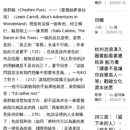
輯部 | 2026-07-31
柴郡貓（Cheshire Puss）——《愛麗絲夢遊仙
境》（Lewis Carroll,
Alice’s Adventures in
仿織
Wonderland
）裡面有這樣一個角色，特立獨
小說
| by 悇
行，貓居樹上——像男爵（Italo Calvino,
The
愉 | 2026-07-31
Baron in the Trees
）一樣的反抗姿勢。姿勢，
是的，「真正的『客觀』永遠不可能」，作者
杭州流浪漢入
如此引述夏宇（125），也就是說作者也好、
圖書館看書遭
作品也罷，都無從錨定——「『別人對你的詩
投訴 館方覆
的理解總是不及你自己？』夏宇回答：『這個
「讀書不是讓
問題並沒有我們想像中那麼有意義。』一句KO
你自覺高人一
了對方！」（212）讓我想到當國王如此命令
等」戳破文化
——他可以親吻我的手如果他願意，柴郡貓回
資本迷思
答：“I’d rather not.”
報導
| by 虛詞編
輯部 | 2026-07-31
柴郡貓清楚知道方向，卻不認為存在一條愛麗
絲指出她該走的路（如同「既黏附其中、又刻
意保持距離」，270）；他說這裡的人全都瘋
詩三首：〈留
了，包括我和你（如同「將時代引以為豪的東
下來的人〉、
西一律視為疾病、殘障和缺失」；反過來說，
〈成名前〉、