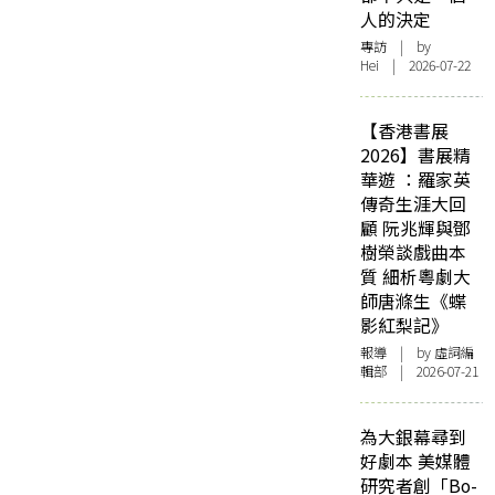
人的決定
專訪
| by
Hei | 2026-07-22
【香港書展
2026】書展精
華遊 ：羅家英
傳奇生涯大回
顧 阮兆輝與鄧
樹榮談戲曲本
質 細析粵劇大
師唐滌生《蝶
影紅梨記》
報導
| by 虛詞編
輯部 | 2026-07-21
為大銀幕尋到
好劇本 美媒體
研究者創「Bo-