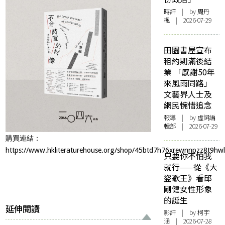
時評
| by
周丹
楓
| 2026-07-29
田園書屋宣布
租約期滿後結
業 「感謝50年
來風雨同路」
文藝界人士及
網民惋惜追念
報導
| by 虛詞編
輯部 | 2026-07-29
購買連結：
https://www.hkliteraturehouse.org/shop/45btd7h76xrewnnpzz8t9hw
只要你不怕我
就行——從《大
盜歌王》看邱
剛健女性形象
的誕生
延伸閱讀
影評
| by 柯宇
涵 | 2026-07-28