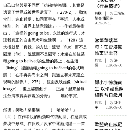
〈行為藝術〉
自己出於與眾不同而「彷彿精神錯亂，其實是
遺棄了世界或被世界遺棄了！」270-2）。動無
詩歌
| by 王培智,
黎喜,潘國亨 |
常則、進止難期，如同夏宇在「字詞、人生或
2026-07-31
性別」的「邊界上隨意蹓躂」⋯⋯作者最後指
出，「這樣的going to be，永遠的進行式，才
當繁華落幕
讓我真正的自由思考和生活啊！」（128）這
時：在香港閱
大概就是「真我」的方法：流變（flux）而不是
讀東野圭吾
固定（fix）、逆流而不是固守；永遠在前往某
其他
| by
洛
種going to be lived的生活的路上，在生活
楓
| 2026-07-30
（living）裡面編織going to be/lived的各式時
態（「在不再與尚未之間，跟過去和未來建立
鄧小宇憶施南
現時的關係！」275）。鏡面反映虛像（virtual
生 以珍藏舊照
image），但是姿態似乎——正如「越來越無
細數昔日歲月
法分清事實與夢境的分野」——屬於事實。
其他
| by 鄧小
宇 | 2026-07-30
然後，笑吧！柴郡貓——（「哈哈哈！」
〔
4
〕
）在作者說的動蕩時代或亂世、在意識或
歐盟終止威尼
夢境中形成、在反映／反省中逐漸消隱——首