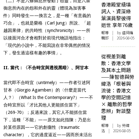
（二）不是六條御息所發動了怨靈，而是六条
香港殿堂級填
御息所內在的怨和外在的靈（體現為加害事
詞人、資深綠
件）同時發生——換言之，是一種「有意義的
葉演員黎彼得
巧合」，也就是榮格（Carl Jung）所說、「超
逝世 享年76歲
越因果律」的共時性（synchronicity）——所
報導
| by 虛詞編
輯部 | 2026-08-05
以後面河合才會相對於前現代物語地指出：
「現代的小說中，不能寫說在非常偶然的情況
下，發生過這樣有趣的事情」。
從視差到離
散：香港文學
II. 當代：〈不合時宜與透視黑暗〉、阿甘本
及其本土問題
——陳智德與勞
當代即不合時宜（untimely）——作者引述阿
緯洛「根著與
流徙：香港文
甘本（Giorgio Agamben）的〈什麼是當代
學的空間記憶
人？〉（What Is the Contemporary?）——不
× 離散的哲學
合時宜所以「才比其他人更能抓住當下」
思辨」對談整
（269-70）；反過來說，其它人不能抓住當
理
下，這種「不能」——原文如此指陳：乃是出
報導
| by 勞緯
於某些原因——它的創傷性（traumatic
洛 | 2026-08-05
character），它的過度逼近——因而所未活出