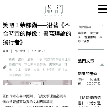
笑吧！柴郡貓——沿著《不
合時宜的群像：書寫理論的
奧德賽
獨立書
店
香港書展
寂
獨行者》
靜的朋友
書評
| by
雙雙
| 2025-07-23
雙雙
書評
洛楓
不合時宜的群像書寫理論
熱門文章
的獨行者
不合時宜的群像
書寫理論
理
論
文本
香港
文學
村上春樹
阿甘本
閱讀的盡頭
佛洛伊德
夏宇
時評
| by 王建
鏗 | 2026-07-22
正如作者在書中提到，「讀文學理論必須有一
《給阿嬤的情
個非常豐盛而紮實的文本閱讀基礎」
書》：潮水退