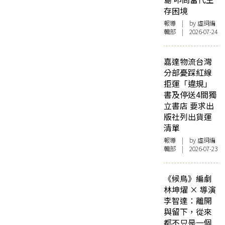
存困境
報導
| by 虛詞編
輯部 | 2026-07-24
嘉達物流台灣
分部憂踩紅線
拒運「違規」
書及停送4間獨
立書店 要求出
版社列出貨運
清單
報導
| by 虛詞編
輯部 | 2026-07-23
《候鳥》編劇
林坤燿 × 導演
李智達：離開
與留下，從來
都不只是一個