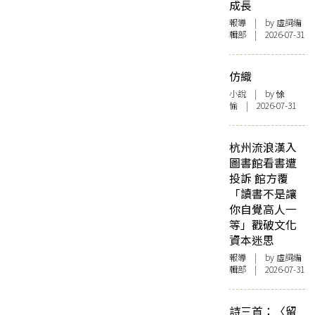
成長
報導
| by 虛詞編
輯部 | 2026-07-31
仿織
小說
| by 悇
愉 | 2026-07-31
杭州流浪漢入
圖書館看書遭
投訴 館方覆
「讀書不是讓
你自覺高人一
等」戳破文化
資本迷思
報導
| by 虛詞編
輯部 | 2026-07-31
詩三首：〈留