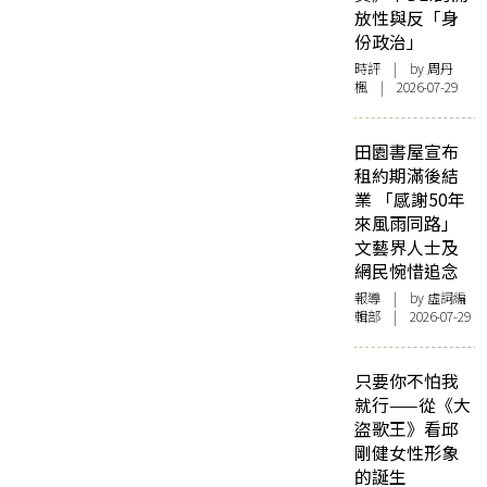
放性與反「身
份政治」
時評
| by
周丹
楓
| 2026-07-29
田園書屋宣布
租約期滿後結
業 「感謝50年
來風雨同路」
文藝界人士及
網民惋惜追念
報導
| by 虛詞編
輯部 | 2026-07-29
只要你不怕我
就行——從《大
盜歌王》看邱
剛健女性形象
的誕生