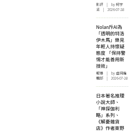
影評
| by 柯宇
涵 | 2026-07-28
Nolan斥AI為
「透明的特洛
伊木馬」樂見
年輕人持懷疑
態度 「保持警
惕才能善用新
技術」
報導
| by 虛詞編
輯部 | 2026-07-28
日本著名推理
小說大師、
「神探伽利
略」系列、
《解憂雜貨
店》作者東野