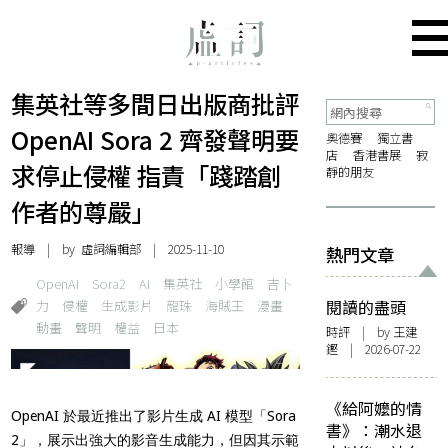
集英社等多間日出版商批評
OpenAI Sora 2 齊發聲明要
奧德賽
獨立書
店
香港書展
寂
求停止侵權 指責「踐踏創
靜的朋友
作者的尊嚴」
報導
| by 虛詞編輯部 | 2025-11-10
熱門文章
OpenAI
Sora2
AI
集英社
小學館
吉卜
力
侵權
生成影片
龍珠
海賊王
漫畫
閱讀的盡頭
動畫
聲明
權益
日本
時評
| by 王建
鏗 | 2026-07-22
《給阿嬤的情
OpenAI 於最近推出了影片生成 AI 模型「Sora
書》：潮水退
2」，展示出強大的影音生成能力，但因其示範