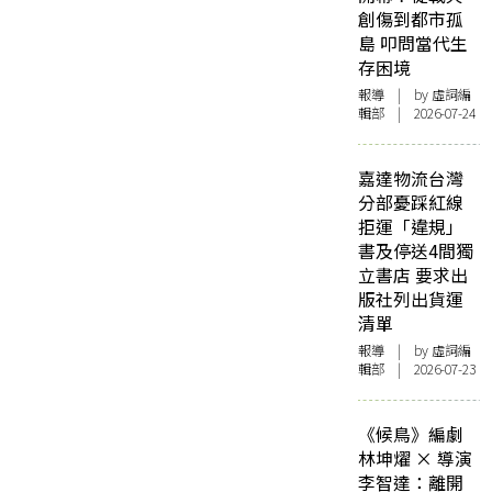
創傷到都市孤
島 叩問當代生
存困境
報導
| by 虛詞編
輯部 | 2026-07-24
嘉達物流台灣
分部憂踩紅線
拒運「違規」
書及停送4間獨
立書店 要求出
版社列出貨運
清單
報導
| by 虛詞編
輯部 | 2026-07-23
《候鳥》編劇
林坤燿 × 導演
李智達：離開