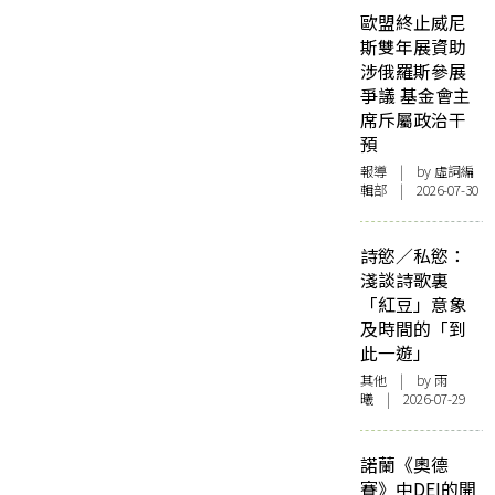
歐盟終止威尼
斯雙年展資助
涉俄羅斯參展
爭議 基金會主
席斥屬政治干
預
報導
| by 虛詞編
輯部 | 2026-07-30
詩慾／私慾：
淺談詩歌裏
「紅豆」意象
及時間的「到
此一遊」
其他
| by 雨
曦 | 2026-07-29
諾蘭《奧德
賽》中DEI的開