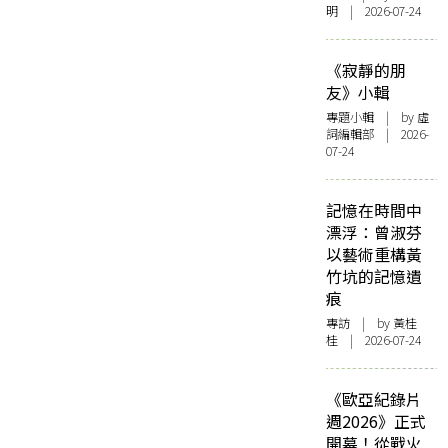
明 | 2026-07-24
《寂靜的朋
友》小輯
專題小輯
| by 虛
詞編輯部 | 2026-
07-24
記憶在時間中
漂浮：曾淑芬
以藝術重構黃
竹坑的記憶遺
痕
專訪
| by 黃桂
桂 | 2026-07-24
《歐亞紀錄片
週2026》正式
開幕！從戰火