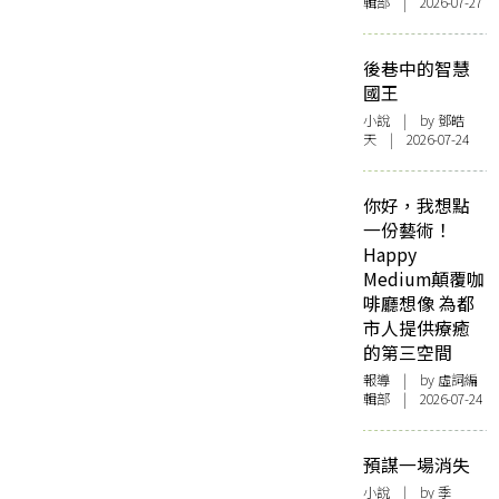
輯部 | 2026-07-27
後巷中的智慧
國王
小說
| by 鄧皓
天 | 2026-07-24
你好，我想點
一份藝術！
Happy
Medium顛覆咖
啡廳想像 為都
市人提供療癒
的第三空間
報導
| by 虛詞編
輯部 | 2026-07-24
預謀一場消失
小說
| by 季