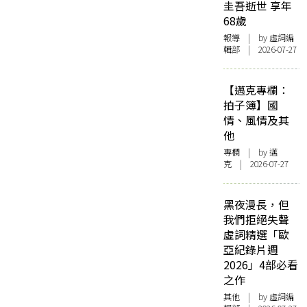
圭吾逝世 享年
68歲
報導
| by 虛詞編
輯部 | 2026-07-27
【邁克專欄：
拍子簿】國
情、風情及其
他
專欄
| by
邁
克
| 2026-07-27
黑夜漫長，但
我們拒絕失聲
虛詞精選「歐
亞紀錄片週
2026」4部必看
之作
其他
| by 虛詞編