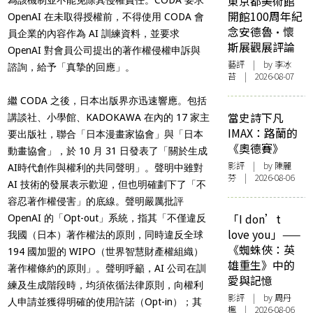
東京都美術館
開館100周年紀
OpenAI 在未取得授權前，不得使用 CODA 會
念安德魯·懷
員企業的內容作為 AI 訓練資料，並要求
斯展觀展評論
OpenAI 對會員公司提出的著作權侵權申訴與
藝評
| by 李冰
諮詢，給予「真摯的回應」。
苔 | 2026-08-07
繼 CODA 之後，日本出版界亦迅速響應。包括
當史詩下凡
講談社、小學館、KADOKAWA 在內的 17 家主
IMAX：路蘭的
要出版社，聯合「日本漫畫家協會」與「日本
《奧德賽》
動畫協會」，於 10 月 31 日發表了「關於生成
影評
| by 陳麗
AI時代創作與權利的共同聲明」。聲明中雖對
芬 | 2026-08-06
AI 技術的發展表示歡迎，但也明確劃下了「不
容忍著作權侵害」的底線。聲明嚴厲批評
「I don’t
OpenAI 的「Opt-out」系統，指其「不僅違反
love you」——
我國（日本）著作權法的原則，同時違反全球
《蜘蛛俠：英
194 國加盟的 WIPO（世界智慧財產權組織）
雄重生》中的
著作權條約的原則」。聲明呼籲，AI 公司在訓
愛與記憶
練及生成階段時，均須依循法律原則，向權利
影評
| by
周丹
人申請並獲得明確的使用許諾（Opt-in）；其
楓
| 2026-08-06