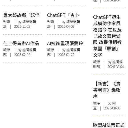
桃 | 2026-08-04
能 衝擊全球影視製
現 將模糊虛實界線
作與觀念
鬼太郎故鄉「妖怪
ChatGPT「吉卜
ChatGPT拒生
川柳大賽」明年起
力」風格圖湧現 人
報導
| by 虛詞編輯
報導
| by 虛詞編輯
成模仿作家風
部 | 2025-11-22
部 | 2025-04-02
停辦 評審稱難辨人
人都可以成為藝術
格指令 在世及
類還是AI作品 廿年
家？ 藝術品價值又
已故文豪皆受
歷史將成絕響
何去何從？
限 改提供相近
佳士得首辦AI作品
AI技術重現張愛玲
氛圍「原創」
拍賣會 引逾6千名
美國生活 獲多地文
報導
| by 虛詞編輯
報導
| by 虛詞編輯
文字
部 | 2025-02-19
部 | 2025-01-22
藝術家聯署反對並
化人關注熱議
指控「集體盜竊」
報導
| by 虛詞編
輯部 | 2026-08-04
掀起藝術家正反激
辯！
【新書】《賣
書者言》編輯
序
書序
| by 阿
豆 | 2026-08-03
歐盟AI法案正式