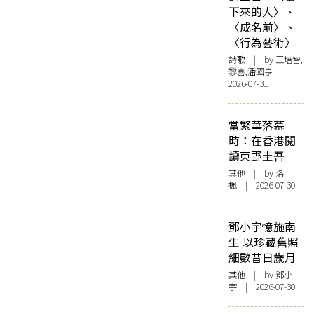
下來的人〉、
〈成名前〉、
〈行為藝術〉
詩歌
| by 王培智,
黎喜,潘國亨 |
2026-07-31
當繁華落幕
時：在香港閱
讀東野圭吾
其他
| by
洛
楓
| 2026-07-30
鄧小宇憶施南
生 以珍藏舊照
細數昔日歲月
其他
| by 鄧小
宇 | 2026-07-30