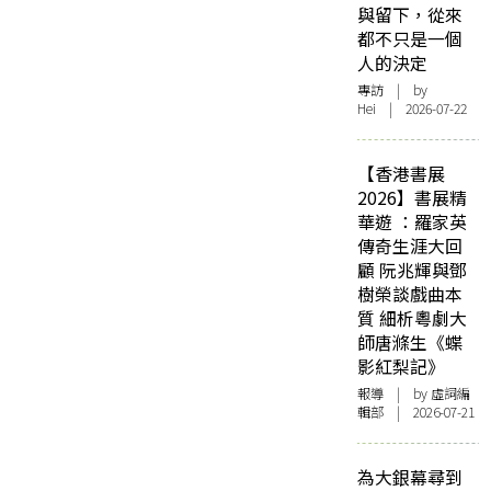
與留下，從來
都不只是一個
人的決定
專訪
| by
Hei | 2026-07-22
【香港書展
2026】書展精
華遊 ：羅家英
傳奇生涯大回
顧 阮兆輝與鄧
樹榮談戲曲本
質 細析粵劇大
師唐滌生《蝶
影紅梨記》
報導
| by 虛詞編
輯部 | 2026-07-21
為大銀幕尋到