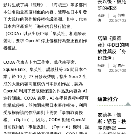
去以後，被允
影片生成了與《龍珠》、《海賊王》等多部日
許的鄉愁
本知名動畫高度相似的內容，隨即在日本引發
影評
| by 盤柳
了大規模的著作權侵權抗議浪潮。其中，代表
儂 | 2026-07-23
日本內容產業的「海外內容發行協會」
（CODA）以及出版巨頭「集英社」相繼發表
諾蘭《奧德
聲明，要求 OpenAI 停止侵權行為並正視創作
賽》中DEI的開
者權益。
放性與反「身
份政治」
CODA 代表吉卜力工作室、萬代南夢宮、
時評
| by
周丹
Square Enix、集英社、講談社等 36 間日本企
楓
| 2026-07-29
業，於 10 月 27 日發表聲明，指出 Sora 2 生
成的大量內容高度模仿日本原創作品，認為
OpenAI 利用了受版權保護的作品及內容為 AI
編輯推介
進行訓練。CODA 表示，AI 在學習過程中即可
能構成侵權，並強調依照日本著作權法，利用
受版權保護的作品原則上需要「事前取得授
安德魯·懷
權」（Opt-in）。因此，CODA 拒絕 OpenAI
斯：觀看、秩
目前採用的「事後反對」（Opt-out）機制，認
序與靜謐 ——
為該機制並不能免除其侵權責任。CODA 要求