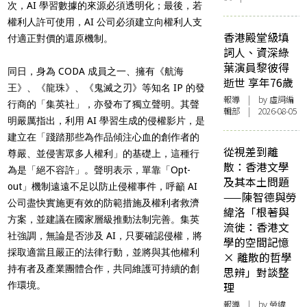
次，AI 學習數據的來源必須透明化；最後，若
權利人許可使用，AI 公司必須建立向權利人支
香港殿堂級填
付適正對價的還原機制。
詞人、資深綠
葉演員黎彼得
同日，身為 CODA 成員之一、擁有《航海
逝世 享年76歲
王》、《龍珠》、《鬼滅之刃》等知名 IP 的發
報導
| by 虛詞編
行商的「集英社」，亦發布了獨立聲明。其聲
輯部 | 2026-08-05
明嚴厲指出，利用 AI 學習生成的侵權影片，是
建立在「踐踏那些為作品傾注心血的創作者的
從視差到離
尊嚴、並侵害眾多人權利」的基礎上，這種行
散：香港文學
為是「絕不容許」。聲明表示，單靠「Opt-
及其本土問題
out」機制遠遠不足以防止侵權事件，呼籲 AI
——陳智德與勞
公司盡快實施更有效的防範措施及權利者救濟
緯洛「根著與
方案，並建議在國家層級推動法制完善。集英
流徙：香港文
社強調，無論是否涉及 AI，只要確認侵權，將
學的空間記憶
採取適當且嚴正的法律行動，並將與其他權利
× 離散的哲學
持有者及產業團體合作，共同維護可持續的創
思辨」對談整
作環境。
理
報導
| by 勞緯