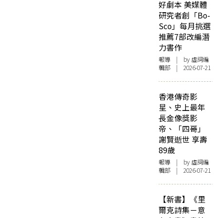
好劇本 美媒體
研究者創「Bo-
Sco」每月挑選
推薦7部改編潛
力書作
報導
| by 虛詞編
輯部 | 2026-07-21
香港傳奇影
星、史上最年
長金像獎影
帝、「四哥」
謝賢逝世 享壽
89歲
報導
| by 虛詞編
輯部 | 2026-07-21
【新書】《里
爾克詩集－意