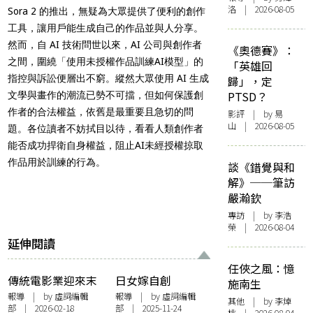
洛 | 2026-08-05
Sora 2 的推出，無疑為大眾提供了便利的創作
工具，讓用戶能生成自己的作品並與人分享。
然而，自 AI 技術問世以來，AI 公司與創作者
《奧德賽》：
之間，圍繞「使用未授權作品訓練AI模型」的
「英雄回
指控與訴訟便層出不窮。縱然大眾使用 AI 生成
歸」，定
PTSD？
文學與畫作的潮流已勢不可擋，但如何保護創
作者的合法權益，依舊是最重要且急切的問
影評
| by 易
山 | 2026-08-05
題。各位讀者不妨拭目以待，看看人類創作者
能否成功捍衛自身權益，阻止AI未經授權掠取
作品用於訓練的行為。
談《錯覺與和
解》──筆訪
嚴瀚欽
專訪
| by 李浩
榮 | 2026-08-04
延伸閱讀
任俠之風：憶
傳統電影業迎來末
日女嫁自創
施南生
日？AI Seedance
ChatGPT男友 專家
報導
| by 虛詞編輯
報導
| by 虛詞編輯
其他
| by 李焯
部 | 2026-02-18
部 | 2025-11-24
2.0讓一人劇組成可
憂「AI精神病」浮