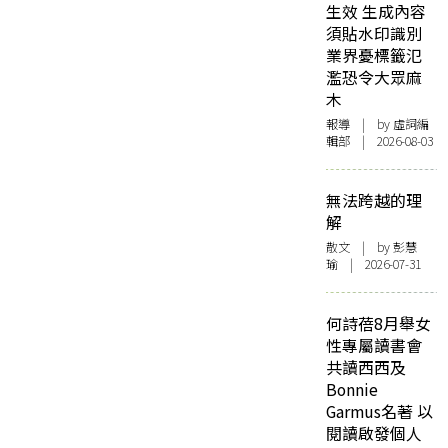
生效 生成內容
須貼水印識別
業界憂標籤氾
濫恐令大眾麻
木
報導
| by 虛詞編
輯部 | 2026-08-03
無法跨越的理
解
散文
| by 彭慧
瑜 | 2026-07-31
何詩蓓8月舉女
性專屬讀書會
共讀西西及
Bonnie
Garmus名著 以
閱讀啟發個人