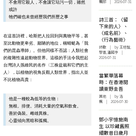
輯部 | 2026-07-31
不會用它殺人，不會讓它玷污一切，雖然
或許
牠們確也未曾經歷我們所歷之事
詩三首：〈留
下來的人〉、
〈成名前〉、
在這首詩裡，哈斯把人拉回到與萬物平等，甚
〈行為藝術〉
至比動物更卑劣、鄙陋的地位，稱蜻蜓為「我
詩歌
| by 王培智,
們的昆蟲導師」。但他同樣不否認：人類社會
黎喜,潘國亨 |
2026-07-31
的複雜性遠超動物世界。這樣的手法令我想起
台灣詩人孫維民的名作〈三株盆栽和它們的主
人〉，以植物的視角反觀人類世界，指出人並
當繁華落幕
不比植物高貴：
時：在香港閱
讀東野圭吾
其他
| by
洛
他是一種較為低等的生物：
楓
| 2026-07-30
無根。排便。消耗大量的空氣和飲食。
善於偽裝。雌雄異株。
鄧小宇憶施南
心靈傾向黑暗和孤獨。
生 以珍藏舊照
細數昔日歲月