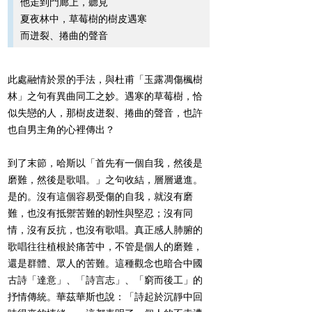
他走到門廊上，聽見
夏夜林中，草莓樹的樹皮遇寒
而迸裂、捲曲的聲音
此處融情於景的手法，與杜甫「玉露凋傷楓樹
林」之句有異曲同工之妙。遇寒的草莓樹，恰
似失戀的人，那樹皮迸裂、捲曲的聲音，也許
也自男主角的心裡傳出？
到了末節，哈斯以「首先有一個自我，然後是
磨難，然後是歌唱。」之句收結，層層遞進。
是的。沒有這個容易受傷的自我，就沒有磨
難，也沒有抵禦苦難的韌性與堅忍；沒有同
情，沒有反抗，也沒有歌唱。真正感人肺腑的
歌唱往往植根於痛苦中，不管是個人的磨難，
還是群體、眾人的苦難。這種觀念也暗合中國
古詩「達意」、「詩言志」、「窮而後工」的
抒情傳統。華茲華斯也說：「詩起於沉靜中回