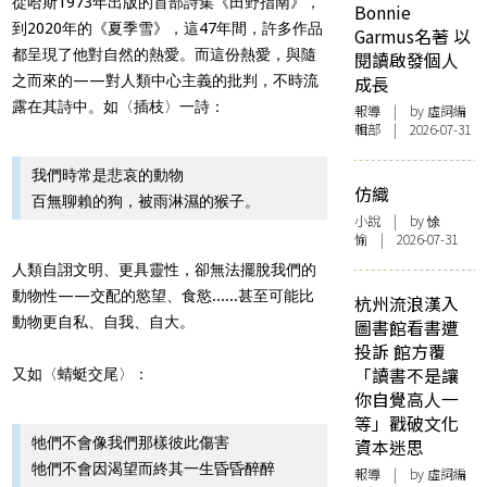
從哈斯1973年出版的首部詩集《田野指南》，
Bonnie
到2020年的《夏季雪》，這47年間，許多作品
Garmus名著 以
都呈現了他對自然的熱愛。而這份熱愛，與隨
閱讀啟發個人
之而來的——對人類中心主義的批判，不時流
成長
露在其詩中。如〈插枝〉一詩：
報導
| by 虛詞編
輯部 | 2026-07-31
我們時常是悲哀的動物
仿織
百無聊賴的狗，被雨淋濕的猴子。
小說
| by 悇
愉 | 2026-07-31
人類自詡文明、更具靈性，卻無法擺脫我們的
動物性——交配的慾望、食慾......甚至可能比
杭州流浪漢入
動物更自私、自我、自大。
圖書館看書遭
投訴 館方覆
「讀書不是讓
又如〈蜻蜓交尾〉：
你自覺高人一
等」戳破文化
牠們不會像我們那樣彼此傷害
資本迷思
牠們不會因渴望而終其一生昏昏醉醉
報導
| by 虛詞編