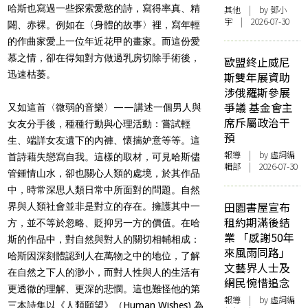
哈斯也寫過一些探索愛慾的詩，寫得率真、精
其他
| by 鄧小
宇 | 2026-07-30
闢、赤裸。例如在〈身體的故事〉裡，寫年輕
的作曲家愛上一位年近花甲的畫家。而這份愛
慕之情，卻在得知對方做過乳房切除手術後，
歐盟終止威尼
迅速枯萎。
斯雙年展資助
涉俄羅斯參展
爭議 基金會主
又如這首〈微弱的音樂〉——講述一個男人與
席斥屬政治干
女友分手後，種種行動與心理活動：嘗試輕
預
生、端詳女友遺下的內褲、懷揣妒意等等。這
報導
| by 虛詞編
首詩藉失戀寫自我。這樣的取材，可見哈斯儘
輯部 | 2026-07-30
管鍾情山水，卻也關心人類的處境，於其作品
中，時常深思人類日常中所面對的問題。自然
田園書屋宣布
界與人類社會並非是對立的存在。擁護其中一
租約期滿後結
方，並不等於忽略、貶抑另一方的價值。在哈
業 「感謝50年
斯的作品中，對自然與對人的關切相輔相成：
來風雨同路」
哈斯因深刻體認到人在萬物之中的地位，了解
文藝界人士及
在自然之下人的渺小，而對人性與人的生活有
網民惋惜追念
更透徹的理解、更深的悲憫。這也難怪他的第
報導
| by 虛詞編
三本詩集以《人類願望》（Human Wishes) 為