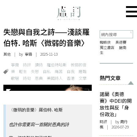
失戀與自我之詩——淺談羅
伯特. 哈斯〈微弱的音樂〉
蜘蛛俠
奧德賽
獨立書店
施南
生
其他
| by
寧霧
| 2025-11-13
寧霧
詩評
讀詩
羅伯特哈斯
微弱的音
樂
輕生
失戀
自私
痛苦
自我
磨難
熱門文章
歌唱
詩句
恩典
美國詩人
香港
文學
諾蘭《奧德
賽》中DEI的開
放性與反「身
〈微弱的音樂〉羅伯特. 哈斯
份政治」
時評
| by
周丹
也許你需要寫一首關於恩典的詩
楓
| 2026-07-29