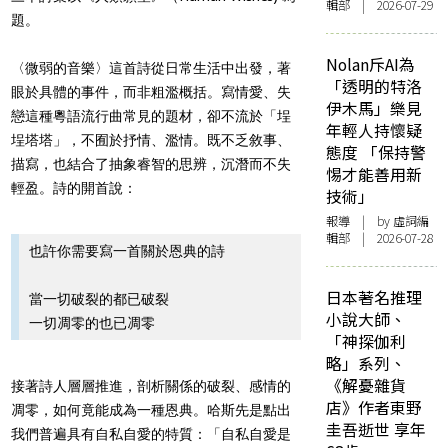
輯部 | 2026-07-29
題。
Nolan斥AI為
〈微弱的音樂〉這首詩從日常生活中出發，著
「透明的特洛
眼於具體的事件，而非粗濫概括。寫情愛、失
伊木馬」樂見
戀這種粵語流行曲常見的題材，卻不流於「埕
年輕人持懷疑
埕塔塔」，不囿於抒情、濫情。既不乏敘事、
態度 「保持警
描寫，也結合了抽象睿智的思辨，沉潛而不失
惕才能善用新
輕盈。詩的開首說：
技術」
報導
| by 虛詞編
輯部 | 2026-07-28
也許你需要寫一首關於恩典的詩
日本著名推理
當一切破裂的都已破裂
小說大師、
一切凋零的也已凋零
「神探伽利
略」系列、
《解憂雜貨
接著詩人層層推進，剖析關係的破裂、感情的
店》作者東野
凋零，如何竟能成為一種恩典。哈斯先是點出
圭吾逝世 享年
我們普遍具有自私自愛的特質：「自私自愛是