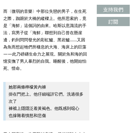
支持我們
而〈微弱的音樂〉中那位失戀的男子，在生死
之際，踟躕於大橋的縱樑上。他所思索的，竟
訂閱
是「海鮮」這個詞的由來。哈斯以意識流的手
法，寫男子從「海鮮」聯想到自己曾在懸崖
邊，釣到閃閃發光的彩虹鱸、黑岩鱸......又因
為魚而想起牠們所棲息的大海、海床上的巨藻
——此乃磅礴生命力之展現。關於魚和海的回
憶安撫了男人暴烈的自我。睡醒後，他開始怕
死、惜命。
她那兩條檸檬黃內褲
掛在門把上。他仔細端詳它們。洗過很多
次了
褲襠上隱隱泛着黃褐色。他既感到噁心
也摻雜着憤怒和悲傷