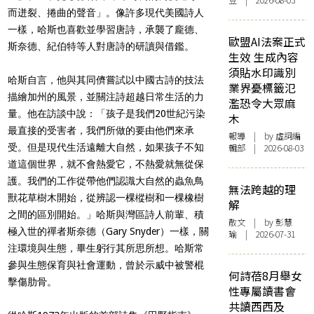
豆 | 2026-08-03
而迸裂、捲曲的聲音」。像許多現代美國詩人
一樣，哈斯也喜歡並學習唐詩，承襲了龐德、
歐盟AI法案正式
斯奈德、紀伯特等人對唐詩的研讀與借鑑。
生效 生成內容
須貼水印識別
哈斯自言，他與其同儕嘗試以中國古詩的技法
業界憂標籤氾
描繪加州的風景，並關注詩超越日常生活的力
濫恐令大眾麻
量。他在訪談中說：「孩子是我們20世紀污染
木
最直接的受害者，我們所做的要由他們來承
報導
| by 虛詞編
受。但是現代生活遠離大自然，如果孩子不知
輯部 | 2026-08-03
道這個世界，就不會熱愛它，不熱愛就無從保
護。我們的工作從帶他們認識大自然的蟲魚鳥
無法跨越的理
獸花草樹木開始，從辨認一棵樅樹和一棵橡樹
解
之間的區別開始。」哈斯與灣區詩人前輩、積
散文
| by 彭慧
極入世的禪者斯奈德（Gary Snyder）一樣，關
瑜 | 2026-07-31
注環境與生態，畢生躬行其所思所想。哈斯常
參與生態保育與社會運動，曾於示威中被警棍
何詩蓓8月舉女
擊傷肋骨。
性專屬讀書會
共讀西西及