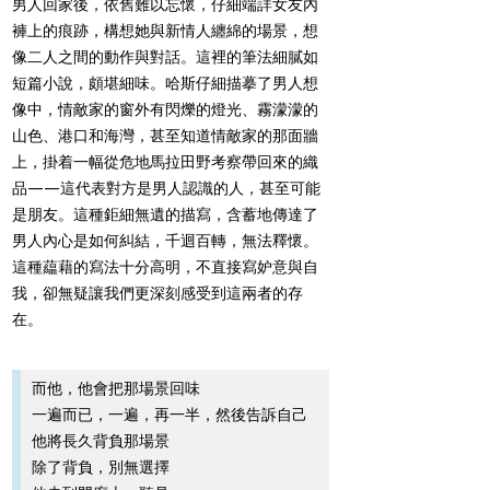
男人回家後，依舊難以忘懷，仔細端詳女友內
褲上的痕跡，構想她與新情人纏綿的場景，想
像二人之間的動作與對話。這裡的筆法細膩如
短篇小說，頗堪細味。哈斯仔細描摹了男人想
像中，情敵家的窗外有閃爍的燈光、霧濛濛的
山色、港口和海灣，甚至知道情敵家的那面牆
上，掛着一幅從危地馬拉田野考察帶回來的織
品——這代表對方是男人認識的人，甚至可能
是朋友。這種鉅細無遺的描寫，含蓄地傳達了
男人內心是如何糾結，千迴百轉，無法釋懷。
這種藴藉的寫法十分高明，不直接寫妒意與自
我，卻無疑讓我們更深刻感受到這兩者的存
在。
而他，他會把那場景回味
一遍而已，一遍，再一半，然後告訴自己
他將長久背負那場景
除了背負，別無選擇