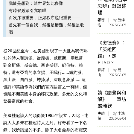
我於是想到：這世界如此多難
思辨」對談整
有時候必須引亢歌唱
理
而次序很重要，正如秩序也很重要——
報導
| by 勞緯
洛 | 2026-08-05
首先有一個自我，然後是磨難，然後是歌
唱
《奧德賽》：
「英雄回
從20世紀至今，在美國出現了一大批為我們熟
歸」，定
知的詩人和詩派。從龐德、威廉斯、畢曉普，
PTSD？
到金斯堡、斯奈德、塞克斯頓、​​紀伯特、賴
影評
| by 易
特，還有亞裔的李立揚、王鷗行......紐約派、
山 | 2026-08-05
黑山派、自白派、垮掉派、深度意象派......這
也許和英語作為我們的官方語言之一有關，但
談《錯覺與和
也離不開美國本身的移民政策、多元的文化和
解》──筆訪
繁榮富庶的社會。
嚴瀚欽
專訪
| by 李浩
美國桂冠詩人的頭銜於1985年設立，因此上述
榮 | 2026-08-04
詩人大多未在桂冠詩人之列。好奇看了一下名
錄，我所讀過的不多。除了大名鼎鼎的布羅茨