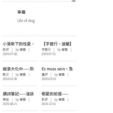
寧霧
Life of dog
小清新下的性愛、
【字遊行·波蘭】
醜陋與血腥——今
暗面
影評
| by
寧霧
|
字遊行
| by
寧霧
|
2026-07-08
2026-07-01
村昌平《鰻魚》中
的父權
縱浪大化中——到
Es muss sein，及
黃竹街去
溫柔的反叛——讀
散文
| by
寧霧
|
書評
| by
寧霧
|
2026-03-30
2026-03-03
蕭樂恩小說集《躡
手躡腳》
讀詩筆記——淺談
相愛的前提——
羅伯特. 哈斯〈在拉
《跨到彼岸尋找
其他
| by
寧霧
|
影評
| by
寧霧
|
2025-08-21
2024-12-01
貢尼塔斯沉思〉
你》中邊界的概念