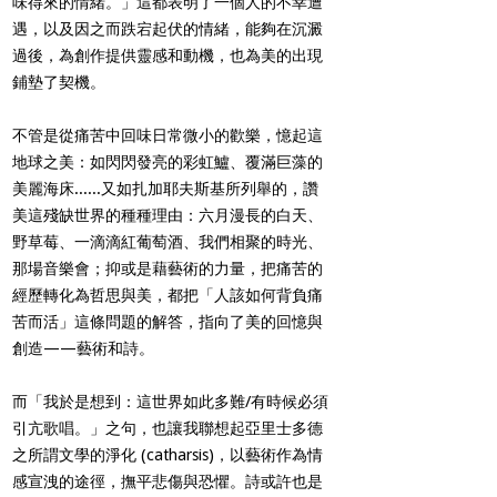
味得來的情緒。」這都表明了一個人的不幸遭
遇，以及因之而跌宕起伏的情緒，能夠在沉澱
過後，為創作提供靈感和動機，也為美的出現
鋪墊了契機。
不管是從痛苦中回味日常微小的歡樂，憶起這
地球之美：如閃閃發亮的彩虹鱸、覆滿巨藻的
美麗海床......又如扎加耶夫斯基所列舉的，讚
美這殘缺世界的種種理由：六月漫長的白天、
野草莓、一滴滴紅葡萄酒、我們相聚的時光、
那場音樂會；抑或是藉藝術的力量，把痛苦的
經歷轉化為哲思與美，都把「人該如何背負痛
苦而活」這條問題的解答，指向了美的回憶與
創造——藝術和詩。
而「我於是想到：這世界如此多難/有時候必須
引亢歌唱。」之句，也讓我聯想起亞里士多德
之所謂文學的淨化 (catharsis)，以藝術作為情
感宣洩的途徑，撫平悲傷與恐懼。詩或許也是