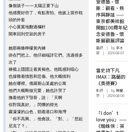
安德魯·懷
像個孩子——太陽正要下山
斯：觀看、秩
他感覺好些了，有點害怕。他披上當作枕
序與靜謐 ——
頭的外套
東京都美術館
開館100周年紀
小心翼翼地翻過欄杆
念安德魯·懷
開車回到空寂的房子
斯展觀展評論
藝評
| by 李冰
她那兩條檸檬黃內褲
苔 | 2026-08-07
掛在門把上。他仔細端詳它們。洗過很多
次了
褲襠上隱隱泛着黃褐色。他既感到噁心
當史詩下凡
IMAX：路蘭的
也摻雜着憤怒和悲傷。他大概猜到
《奧德賽》
她在哪裡。俄羅斯山某處的公寓
影評
| by 陳麗
他們大概剛做完愛，她也許哭了
芬 | 2026-08-06
撫着他的下顎骨，說：「天啊
你對我真好。」閃爍的燈光
霧濛濛的山色，朝着港口和海灣
「I don’t
love you」——
「你不高興。」他會說。「對。」「想起
《蜘蛛俠：英
尼克了？」