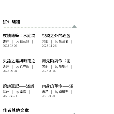
延伸閱讀
夜讀隨筆：水底詩
視綫之外的輕盈
社三人詩選《星的
——讀楊牧〈日
書評
| by 任弘毅 |
其他
| by 姚金佑 |
2025-12-09
2025-11-26
答案悄悄成形》
子〉
失語之島與時雨之
周先陌詩作〈閨
島——讀陳滅《離
房〉的爆紅與爭議
書評
| by
徐竟勛
|
其他
| by 嚕嚕米 |
2025-09-04
2025-09-02
亂經》
讀詩筆記——淺談
肉身的革命——淺
羅伯特. 哈斯〈在拉
論施勁超《行走的
其他
| by
寧霧
|
書評
| by 盧麗斯 |
2025-08-21
2025-05-09
貢尼塔斯沉思〉
姿態》中的城市
「漫遊者」
作者其他文章