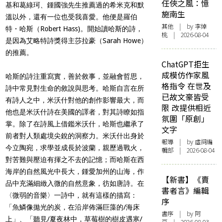
任俠之風：憶
基和葛綠珂、鍾國強先生推薦過的希米克和默
施南生
溫以外，還有一位也受我喜愛。他便是羅伯
其他
| by 李焯
特・哈斯（Robert Hass)。開始讀哈斯的詩，
桃 | 2026-08-04
是因為艾略特詩獎得主莎拉豪（Sarah Howe）
的推薦。
ChatGPT拒生
成模仿作家風
哈斯的詩注重寫實，善於敘事，並融會哲思，
格指令 在世及
詩中常見對生命的敘說與思考。哈斯自言在所
已故文豪皆受
有詩人之中，米沃什對他的創作影響最大，而
限 改提供相近
他也是米沃什詩在美國的譯者，對其詩瞭如指
氛圍「原創」
掌。除了在詩風上借鑑米沃什，哈斯也繼承了
文字
前者對人類處境尖銳的洞察力。米沃什出身於
報導
| by 虛詞編
今立陶宛，求學並成長於波蘭，親歷過戰火，
輯部 | 2026-08-04
對苦難與壓迫有揮之不去的記憶；而哈斯在西
海岸的自然風光中長大，鍾愛加州的山海，作
【新書】《賣
品中充滿細緻入微的自然意象，彷如唐詩。在
書者言》編輯
〈微弱的音樂〉一詩中，就有這樣的描寫：
序
「魚鱗像拋光的炭，在沿岸佈滿巨藻的/海床
書序
| by 阿
上」、「聽見/夏夜林中，草莓樹的樹皮遇寒/