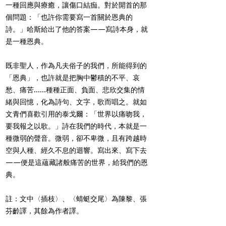
一種回應與療癒，讓傷口結痂。對於開首的那
個問題：「也許你需要寫一首關於恩典的
詩。」哈斯給出了他的答案——寫詩本身，就
是一種恩典。
既非聖人，作為凡夫俗子的我們，所能得到的
「恩典」，也許就是把胸中鬱積的不平、哀
愁、痛苦......種種正面、負面、悲欣交集的情
緒與回憶，化為詩句、文字，歌而唱之。就如
文青們喜歡引用的泰戈爾：「世界以痛吻我，
要我報之以歌。」詩在我們的時代，本就是一
種微弱的聲音。微弱，卻不卑微，且有跨越時
空與人種、經久不息的迴響。寫出來、寫下去
——便是這蘊藏諸般痛苦的世界，給我們的恩
典。
註：文中〈插枝〉、〈蜻蜓交尾〉為陳黎、張
芬齡譯，其餘為作者譯。