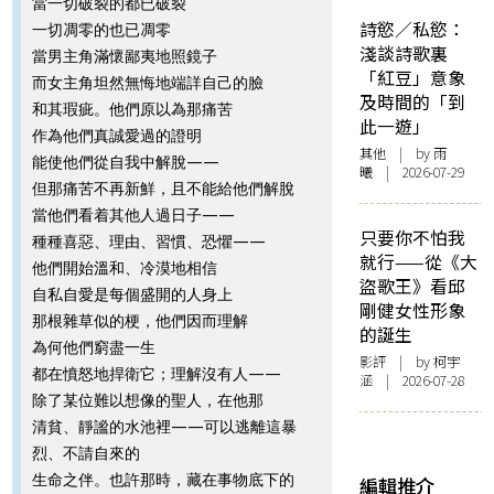
當一切破裂的都已破裂
詩慾／私慾：
一切凋零的也已凋零
淺談詩歌裏
當男主角滿懷鄙夷地照鏡子
「紅豆」意象
而女主角坦然無悔地端詳自己的臉
及時間的「到
和其瑕疵。他們原以為那痛苦
此一遊」
作為他們真誠愛過的證明
其他
| by 雨
能使他們從自我中解脫——
曦 | 2026-07-29
但那痛苦不再新鮮，且不能給他們解脫
當他們看着其他人過日子——
只要你不怕我
種種喜惡、理由、習慣、恐懼——
就行——從《大
他們開始溫和、冷漠地相信
盜歌王》看邱
自私自愛是每個盛開的人身上
剛健女性形象
那根雜草似的梗，他們因而理解
的誕生
為何他們窮盡一生
影評
| by 柯宇
都在憤怒地捍衛它；理解沒有人——
涵 | 2026-07-28
除了某位難以想像的聖人，在他那
清貧、靜謐的水池裡——可以逃離這暴
烈、不請自來的
生命之伴。也許那時，藏在事物底下的
編輯推介