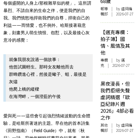
68歲
每個盛開的人身上/那根雜草似的梗」。這所謂
報導
| by 虛詞編
暴烈、不請自來的生命之伴，便是我們的自
輯部 | 2026-07-27
我。我們憤怒地捍衛我們的自尊，捍衛自己的
利益——而情愛，也不例外。哈斯接著藉意
【邁克專欄：
象，刻畫男人萌生憤恨、怨懟，以及最後心灰
拍子簿】國
意冷的感覺：
情、風情及其
他
就像我朋友說過一個故事：
專欄
| by
邁
克
| 2026-07-27
他曾試圖輕生。那時女友離他而去
群蜂鑽進心裡，然後是蠍子、蛆，最後是
灰燼
黑夜漫長，但
他爬上橋的縱樑
我們拒絕失聲
虛詞精選「歐
在海灣畔，一個澄藍的午後
亞紀錄片週
2026」4部必看
愛與死——這些會引起強烈情緒波動的生命體
之作
驗，是哈斯所著迷的主題。早在他的首本詩集
其他
| by 虛詞編
輯部 | 2026-07-27
《田野指南》（Field Guide）中，就有〈秋
日〉一詩，寫他年輕時採蘑菇自行烹煮。冒着