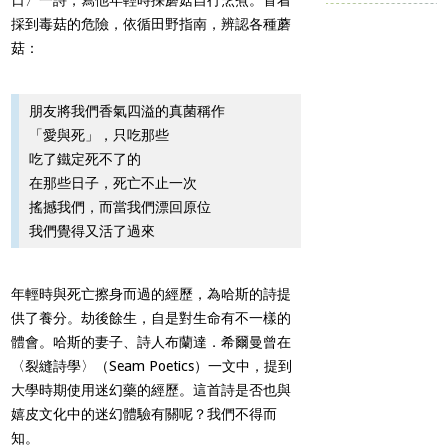
採到毒菇的危險，依循田野指南，辨認各種蘑
菇：
朋友將我們香氣四溢的真菌稱作
「愛與死」，只吃那些
吃了鐵定死不了的
在那些日子，死亡不止一次
搖撼我們，而當我們漂回原位
我們覺得又活了過來
年輕時與死亡擦身而過的經歷，為哈斯的詩提
供了養分。劫後餘生，自是對生命有不一樣的
體會。哈斯的妻子、詩人布蘭達．希爾曼曾在
〈裂縫詩學〉（Seam Poetics）一文中，提到
大學時期使用迷幻藥的經歷。這首詩是否也與
嬉皮文化中的迷幻體驗有關呢？我們不得而
知。