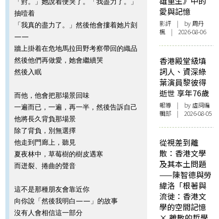
雄重生》中的
「對。」她說着便哭了。「我盡力了。」
愛與記憶
抽噎着
影評
| by
周丹
「我真的盡力了。」然後他會摟着她片刻
楓
| 2026-08-06
——
牆上掛着在危地馬拉田野考察帶回的織品
香港殿堂級填
然後他們再做愛，她會繼續哭
詞人、資深綠
然後入眠
葉演員黎彼得
逝世 享年76歲
而他，他會把那場景回味
報導
| by 虛詞編
一遍而已，一遍，再一半，然後告訴自己
輯部 | 2026-08-05
他將長久背負那場景
除了背負，別無選擇
從視差到離
他走到門廊上，聽見
散：香港文學
夏夜林中，草莓樹的樹皮遇寒
及其本土問題
而迸裂、捲曲的聲音
——陳智德與勞
緯洛「根著與
這不是那種朋友會靠近你
流徙：香港文
向你說「然後我明白——」的故事
學的空間記憶
沒有人會相信這一部分
× 離散的哲學