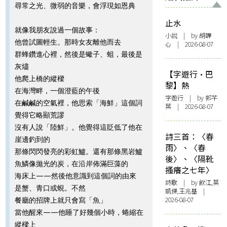
尋常之光、微弱的音樂，會浮現如恩典
止水
就像我朋友說過一個故事：
小說
| by 胡韡
他曾試圖輕生。那時女友離他而去
心 | 2026-08-07
群蜂鑽進心裡，然後是蠍子、蛆，最後是
灰燼
【字遊行·巴
他爬上橋的縱樑
黎】熱
在海灣畔，一個澄藍的午後
字遊行
| by 郭芊
在鹹鹹的空氣裡，他思索「海鮮」這個詞
葉 | 2026-08-07
覺得它略顯荒謬
沒有人說「陸鮮」。他覺得這貶低了他在
詩三首：〈春
崖邊釣到的
雨〉、〈春
那條閃閃發亮的彩虹鱸。還有那條黑岩鱸
後〉、〈隔靴
魚鱗像拋光的炭，在沿岸佈滿巨藻的
搔癢之七年〉
海床上——然後他意識到這個詞的由來
詩歌
| by 飲江,莫
是蟹、青口或蜆。不然
凱傑,王兆基 |
2026-08-07
餐廳的招牌上就只會寫「魚」
當他醒來——他睡了好幾個小時，蜷縮在
縱樑上