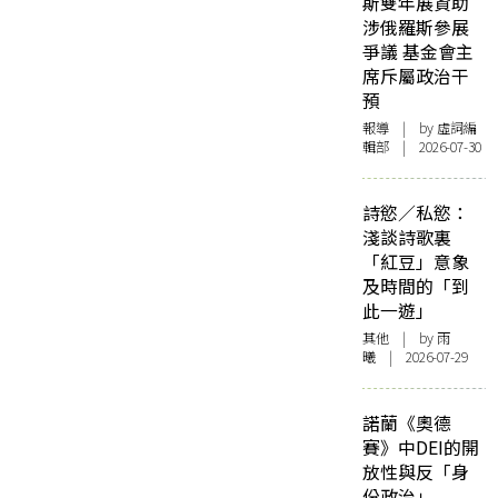
斯雙年展資助
涉俄羅斯參展
爭議 基金會主
席斥屬政治干
預
報導
| by 虛詞編
輯部 | 2026-07-30
詩慾／私慾：
淺談詩歌裏
「紅豆」意象
及時間的「到
此一遊」
其他
| by 雨
曦 | 2026-07-29
諾蘭《奧德
賽》中DEI的開
放性與反「身
份政治」