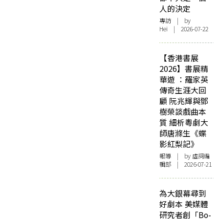
人的決定
專訪
| by
Hei | 2026-07-22
【香港書展
2026】書展精
華遊 ：羅家英
傳奇生涯大回
顧 阮兆輝與鄧
樹榮談戲曲本
質 細析粵劇大
師唐滌生《蝶
影紅梨記》
報導
| by 虛詞編
輯部 | 2026-07-21
為大銀幕尋到
好劇本 美媒體
研究者創「Bo-