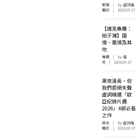
報導
| by 虛詞編
輯部 | 2026-07-27
【邁克專欄：
拍子簿】國
情、風情及其
他
專欄
| by
邁
克
| 2026-07-27
黑夜漫長，但
我們拒絕失聲
虛詞精選「歐
亞紀錄片週
2026」4部必看
之作
其他
| by 虛詞編
輯部 | 2026-07-27