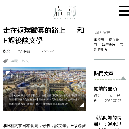
走在返璞歸真的路上——和
H課後談文學
奧德賽
獨立書
店
香港書展
寂
靜的朋友
散文
| by
寧霧
| 2023-02-24
寧霧
散文
熱門文章
閱讀的盡頭
時評
| by 王建
鏗 | 2026-07-22
《給阿嬤的情
書》：潮水退
和H相約在日本餐廳，敘舊，談文學。H做過雜