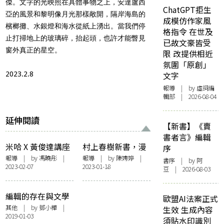
傑。文字的光映照在具體事物之上，安達盧西
ChatGPT拒生
亞的風景和黎明像月光那樣敞開，隔岸海島的
成模仿作家風
檳榔攤、水銀燈和海水從紙上湧出。當我們停
格指令 在世及
止打掃地上的玻璃碎，抬起頭，也許才能瞥見
已故文豪皆受
窗外真正的星空。
限 改提供相近
氛圍「原創」
2023.2.8
文字
報導
| by 虛詞編
輯部 | 2026-08-04
延伸閱讀
【新書】《賣
書者言》編輯
米哈 X 黃俊達講座
村上春樹新書，漫
序
紀錄：以「文學/身
談音樂和文學兩個
報導
| by
馮曉彤
|
報導
| by
陳娉婷
|
書序
| by 阿
2023-02-07
2023-01-18
體」修辭、闡述、
月亮——《村上私
豆 | 2026-08-03
感受生活
藏——懷舊美好的
古典樂唱片》
編輯的存在與文學
歐盟AI法案正式
的自由
其他
| by
鄧小樺
|
生效 生成內容
2019-01-03
須貼水印識別