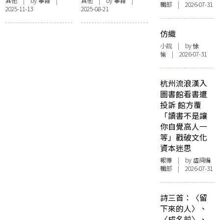
——淺談羅伯特. 哈
羅伯特. 哈斯〈在拉
其他
| by
寧霧
|
其他
| by
寧霧
|
輯部 | 2026-07-31
2025-11-13
2025-08-21
斯〈微弱的音樂〉
貢尼塔斯沉思〉
仿織
小說
| by 悇
愉 | 2026-07-31
杭州流浪漢入
圖書館看書遭
投訴 館方覆
「讀書不是讓
你自覺高人一
等」戳破文化
資本迷思
報導
| by 虛詞編
輯部 | 2026-07-31
詩三首：〈留
下來的人〉、
〈成名前〉、