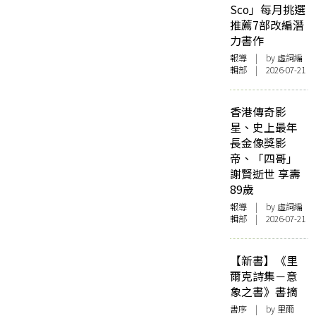
Sco」每月挑選
推薦7部改編潛
力書作
報導
| by 虛詞編
輯部 | 2026-07-21
香港傳奇影
星、史上最年
長金像獎影
帝、「四哥」
謝賢逝世 享壽
89歲
報導
| by 虛詞編
輯部 | 2026-07-21
【新書】《里
爾克詩集－意
象之書》書摘
書序
| by 里爾