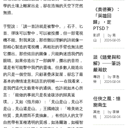
學的土壤上離家出走，卻在浩瀚的天空下茫然
《奧德賽》：
無措。
「英雄回
歸」，定
于堅說：「讀一首詩就是被擊中。」石子、匕
PTSD？
首、彈珠可以擊中，可以被投擲，但一部電視
影評
| by 易
山 | 2026-08-05
機不能。對我來說，那些難以理解的詩就像一
部精心製造的電視機，再粗壯的手臂也無法把
它擲出。那些炫目的圖像，只能夠迷惑我們的
談《錯覺與和
眼睛。如果你造出了一部鋼琴，擲出的音符，
解》──筆訪
還是有可能擊中我們的靈魂。但多數人能造出
嚴瀚欽
的只是一個空殼。只顧著疊床架屋，卻忘了最
專訪
| by 李浩
基本的傳情達意和語言的明晰——在我看來，
榮 | 2026-08-04
是我們這代文藝青年的通病。也許就如木心所
言：「能做的事就只是長途跋涉的歸真返
任俠之風：憶
璞。」又如《指月錄》：「見山是山，見山不
施南生
是山，見山還是山。」王國維說：「唯美術之
其他
| by 李焯
特質，貴具體而不貴抽象。」有些詩人的文字
桃 | 2026-08-04
自然帶有某種透明的質感，如洛爾迦，如楊智