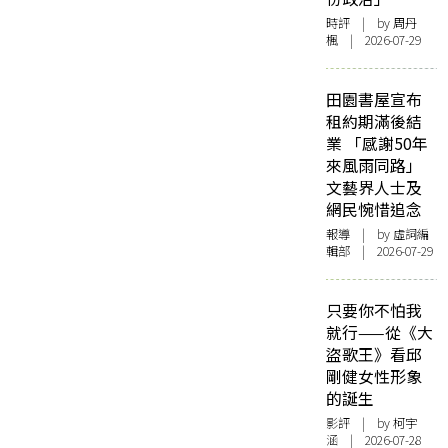
時評
| by
周丹
楓
| 2026-07-29
田園書屋宣布
租約期滿後結
業 「感謝50年
來風雨同路」
文藝界人士及
網民惋惜追念
報導
| by 虛詞編
輯部 | 2026-07-29
只要你不怕我
就行——從《大
盜歌王》看邱
剛健女性形象
的誕生
影評
| by 柯宇
涵 | 2026-07-28