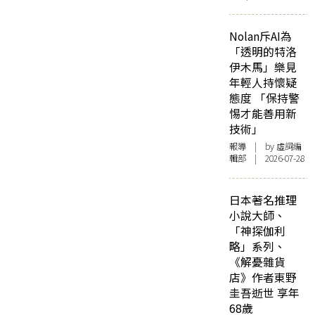
Nolan斥AI為
「透明的特洛
伊木馬」樂見
年輕人持懷疑
態度 「保持警
惕才能善用新
技術」
報導
| by 虛詞編
輯部 | 2026-07-28
日本著名推理
小說大師、
「神探伽利
略」系列、
《解憂雜貨
店》作者東野
圭吾逝世 享年
68歲