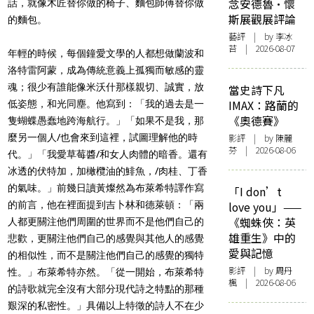
念安德魯·懷
話，就像木匠替你做的椅子、麵包師傅替你做
斯展觀展評論
的麵包。
藝評
| by 李冰
苔 | 2026-08-07
年輕的時候，每個鐘愛文學的人都想做蘭波和
洛特雷阿蒙，成為傳統意義上孤獨而敏感的靈
魂；很少有誰能像米沃什那樣親切、誠實，放
當史詩下凡
IMAX：路蘭的
低姿態，和光同塵。他寫到：「我的過去是一
《奧德賽》
隻蝴蝶愚蠢地跨海航行。」「如果不是我，那
麼另一個人/也會來到這裡，試圖理解他的時
影評
| by 陳麗
芬 | 2026-08-06
代。」「我愛草莓醬/和女人肉體的暗香。還有
冰透的伏特加，加橄欖油的鯡魚，/肉桂、丁香
的氣味。」前幾日讀黃燦然為布萊希特譯作寫
「I don’t
的前言，他在裡面提到吉卜林和德萊頓：「兩
love you」——
《蜘蛛俠：英
人都更關注他們周圍的世界而不是他們自己的
雄重生》中的
悲歡，更關注他們自己的感覺與其他人的感覺
愛與記憶
的相似性，而不是關注他們自己的感覺的獨特
影評
| by
周丹
性。」布萊希特亦然。「從一開始，布萊希特
楓
| 2026-08-06
的詩歌就完全沒有大部分現代詩之特點的那種
艱深的私密性。」具備以上特徵的詩人不在少