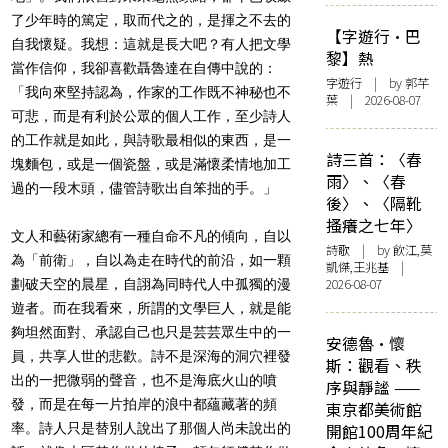
了少年時的篤定，取而代之的，是揮之不去的
【字遊行·巴
自我懷疑。我想：這就是長大吧？有人把文學
黎】熱
當作信仰，我卻喜歡聶魯達在自傳中說的：
字遊行
| by 郭芊
「我向來堅持認為，作家的工作既不神秘也不
葉 | 2026-08-07
可悲，而是有利於公眾的個人工作，至少詩人
的工作就是如此，與詩歌最相似的東西，是一
詩三首：〈春
塊麵包，或是一個瓷盤，或是滿懷柔情地加工
雨〉、〈春
過的一段木頭，儘管詩歌出自笨拙的手。」
後〉、〈隔靴
搔癢之七年〉
文人和藝術家總有一種自命不凡的傾向，自以
詩歌
| by 飲江,莫
為「前衛」，自以為走在時代的前沿，如一顆
凱傑,王兆基 |
2026-08-07
劃破天空的晨星，自詡為同時代人中孤獨的漫
遊者。而在我看來，所謂的文學巨人，就是能
夠坦然面對、承認自己也只是芸芸眾生中的一
安德魯·懷
員，共享人世的悲歡。詩不是深海的洞穴裡發
斯：觀看、秩
出的一把微弱的聲音，也不是海底火山的噴
序與靜謐 ——
發，而是在每一片拍岸的浪中都蘊藏著的頻
東京都美術館
率。詩人只是替別人說出了那個人尚未說出的
開館100周年紀