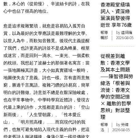
香港殿堂級填
數，木心的《從前慢》、辛波絲卡的詩，在我
詞人、資深綠
心中也佔了很高的地位。
葉演員黎彼得
逝世 享年76歲
愈是追求複雜繁瑣，就愈是容易陷入孤芳自
報導
| by 虛詞編
賞，以為最好的文學應該是最難理解的文學。
輯部 | 2026-08-05
以世人為牛，而歎知音難覓。後現代主義提醒
了我們，也許更高的詩並不是成為蜂巢、根莖
從視差到離
或迷宮，而是回到一滴水、一束光、一個柔軟
散：香港文學
的枕頭。我想起了波赫士的那個著名寓言：當
及其本土問題
一張地圖極其詳盡，大小如真實疆域一般時，
——陳智德與勞
地圖便失去了意義。詩也一樣。言有盡而意無
緯洛「根著與
窮，勝過千言萬語。複雜刁鑽的詩易寫，簡單
流徙：香港文
明白的詩難做。詩意並不總是在艱深險峻處，
學的空間記憶
也在平常事物中。中學時學寫近體詩，發現古
× 離散的哲學
代最上乘的詩作，大抵都是直白的詩：「空山
思辨」對談整
新雨後」、「人生譬朝露」、「性本愛丘
理
山」、「明月照高樓」……而寫現代詩的我
報導
| by 勞緯
們，也無可避免地陷入現代主義的自矜，把這
洛 | 2026-08-05
些老舊詩人拋諸腦後，像蒲公英一樣從傳統文