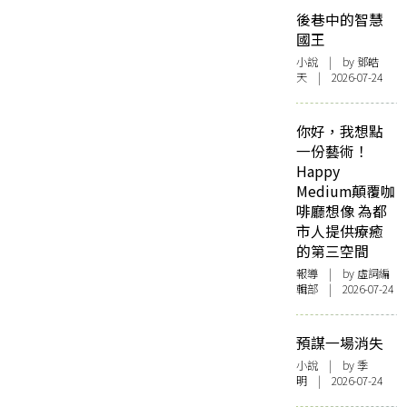
後巷中的智慧
國王
小說
| by 鄧皓
天 | 2026-07-24
你好，我想點
一份藝術！
Happy
Medium顛覆咖
啡廳想像 為都
市人提供療癒
的第三空間
報導
| by 虛詞編
輯部 | 2026-07-24
預謀一場消失
小說
| by 季
明 | 2026-07-24