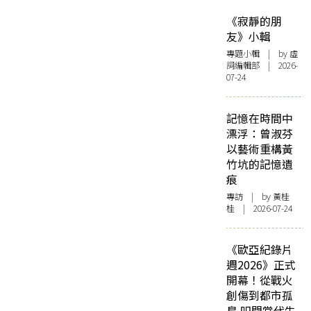
《寂靜的朋
友》小輯
專題小輯
| by 虛
詞編輯部 | 2026-
07-24
記憶在時間中
漂浮：曾淑芬
以藝術重構黃
竹坑的記憶遺
痕
專訪
| by 黃桂
桂 | 2026-07-24
《歐亞紀錄片
週2026》正式
開幕！從戰火
創傷到都市孤
島 叩問當代生