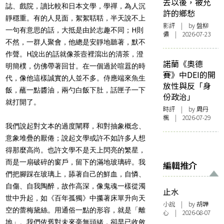
去以後，被允
誌、戲院，讀比較和日本文學，學禪，為人沉
許的鄉愁
靜穩重。有的人見面，絮絮聒聒，半天說不上
影評
| by 盤柳
一句有意思的話，大抵是由於志趣不同；H則
儂 | 2026-07-23
不然，一群人聚會，他總是安靜地聽著，默不
作聲。H說出的話就像茶壼裡瀉出的清茶，澄
諾蘭《奧德
明簡樸，仿佛帶著回甘。在一個過於喧囂的時
賽》中DEI的開
代，像他這樣誠實的人並不多。侍應端來魚生
放性與反「身
飯，蘸一點醬油，兩勺白飯下肚，話匣子一下
份政治」
就打開了。
時評
| by
周丹
楓
| 2026-07-29
我們說起對文本的過度闡釋，和對抽象概念、
意象堆疊的厭倦；說起文學或許不如許多人想
得那麼高尚。也許文學不是天上閃亮的繁星，
而是一扇破碎的窗戶，留下的滿地玻璃碎。我
編輯推介
們把腳踩在玻璃上，舔著自己的鮮血，自憐、
自傷、自我陶醉，故作高深，像鬼魂一樣從濁
止水
世中升起，如《百年孤獨》中攥著床單升向天
小說
| by 胡韡
空的蕾梅黛絲。用通俗一點的形容，就是「離
心 | 2026-08-07
地」。我們依舊對未來毫無頭緒，卻早已收斂