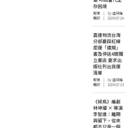
存困境
報導
| by 虛詞編
輯部 | 2026-07-24
嘉達物流台灣
分部憂踩紅線
拒運「違規」
書及停送4間獨
立書店 要求出
版社列出貨運
清單
報導
| by 虛詞編
輯部 | 2026-07-23
《候鳥》編劇
林坤燿 × 導演
李智達：離開
與留下，從來
都不只是一個