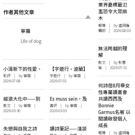
業界憂標籤氾
濫恐令大眾麻
作者其他文章
木
報導
| by 虛詞編
寧霧
輯部 | 2026-08-03
Life of dog
無法跨越的理
解
散文
| by 彭慧
瑜 | 2026-07-31
小清新下的性愛、
【字遊行·波蘭】
醜陋與血腥——今
暗面
影評
| by
寧霧
|
字遊行
| by
寧霧
|
2026-07-08
2026-07-01
村昌平《鰻魚》中
何詩蓓8月舉女
的父權
性專屬讀書會
縱浪大化中——到
Es muss sein，及
共讀西西及
黃竹街去
溫柔的反叛——讀
Bonnie
散文
| by
寧霧
|
書評
| by
寧霧
|
2026-03-30
2026-03-03
蕭樂恩小說集《躡
Garmus名著 以
手躡腳》
閱讀啟發個人
成長
失戀與自我之詩
讀詩筆記——淺談
報導
| by 虛詞編