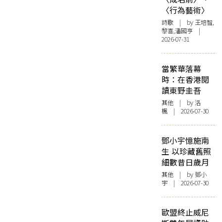
〈行為藝術〉
詩歌
| by 王培智,
黎喜,潘國亨 |
2026-07-31
當繁華落幕
時：在香港閱
讀東野圭吾
其他
| by
洛
楓
| 2026-07-30
鄧小宇憶施南
生 以珍藏舊照
細數昔日歲月
其他
| by 鄧小
宇 | 2026-07-30
歐盟終止威尼