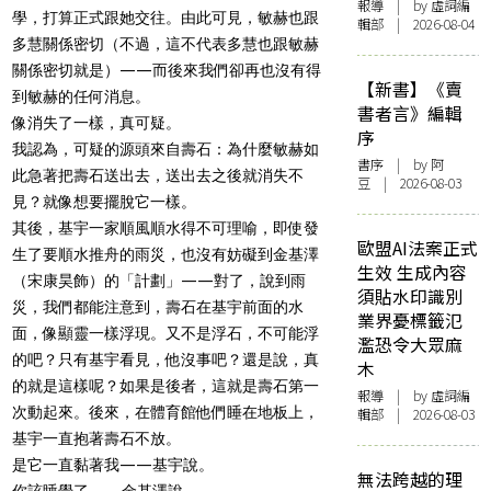
報導
| by 虛詞編
學，打算正式跟她交往。由此可見，敏赫也跟
輯部 | 2026-08-04
多慧關係密切（不過，這不代表多慧也跟敏赫
關係密切就是）——而後來我們卻再也沒有得
【新書】《賣
到敏赫的任何消息。
書者言》編輯
像消失了一樣，真可疑。
序
我認為，可疑的源頭來自壽石：為什麼敏赫如
書序
| by 阿
此急著把壽石送出去，送出去之後就消失不
豆 | 2026-08-03
見？就像想要擺脫它一樣。
其後，基宇一家順風順水得不可理喻，即使發
歐盟AI法案正式
生了要順水推舟的雨災，也沒有妨礙到金基澤
生效 生成內容
（宋康昊飾）的「計劃」——對了，說到雨
須貼水印識別
災，我們都能注意到，壽石在基宇前面的水
業界憂標籤氾
面，像顯靈一樣浮現。又不是浮石，不可能浮
濫恐令大眾麻
的吧？只有基宇看見，他沒事吧？還是說，真
木
的就是這樣呢？如果是後者，這就是壽石第一
報導
| by 虛詞編
次動起來。後來，在體育館他們睡在地板上，
輯部 | 2026-08-03
基宇一直抱著壽石不放。
是它一直黏著我——基宇說。
無法跨越的理
你該睡覺了——金基澤說。