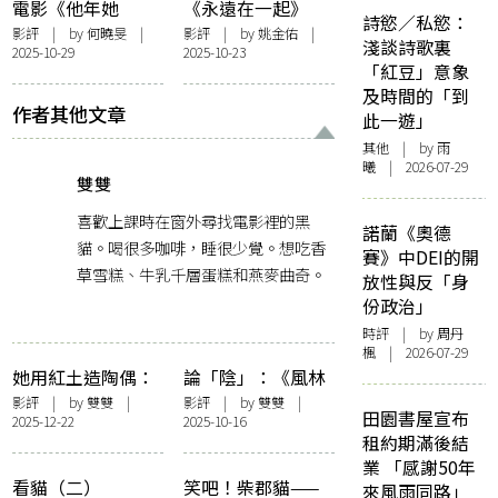
電影《他年她
《永遠在一起》
詩慾／私慾：
日》：以奇幻時空
（港譯：《長相黐
影評
| by 何曉旻 |
影評
| by 姚金佑 |
淺談詩歌裏
2025-10-29
2025-10-23
比喻現實愛情
守》）——當兩個
「紅豆」意象
人活成一個人的樣
及時間的「到
子
作者其他文章
此一遊」
其他
| by 雨
曦 | 2026-07-29
雙雙
喜歡上課時在窗外尋找電影裡的黑
諾蘭《奧德
貓。喝很多咖啡，睡很少覺。想吃香
賽》中DEI的開
草雪糕、牛乳千層蛋糕和燕麥曲奇。
放性與反「身
份政治」
時評
| by
周丹
楓
| 2026-07-29
她用紅土造陶偶：
論「陰」：《風林
《泥娃娃》與「陰
火山》之其後的浮
影評
| by
雙雙
|
影評
| by
雙雙
|
田園書屋宣布
2025-12-22
2025-10-16
性書寫」
想聯翩
租約期滿後結
業 「感謝50年
看貓（二）
笑吧！柴郡貓——
來風雨同路」