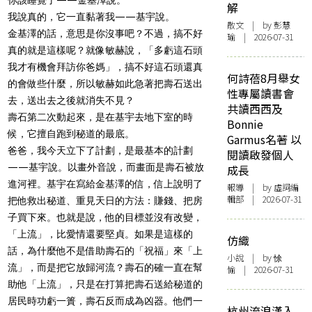
解
我說真的，它一直黏著我——基宇說。
散文
| by 彭慧
金基澤的話，意思是你沒事吧？不過，搞不好
瑜 | 2026-07-31
真的就是這樣呢？就像敏赫說，「多虧這石頭
我才有機會拜訪你爸媽」，搞不好這石頭還真
何詩蓓8月舉女
的會做些什麼，所以敏赫如此急著把壽石送出
性專屬讀書會
去，送出去之後就消失不見？
共讀西西及
壽石第二次動起來，是在基宇去地下室的時
Bonnie
候，它擅自跑到秘道的最底。
Garmus名著 以
爸爸，我今天立下了計劃，是最基本的計劃
閱讀啟發個人
——基宇說。以畫外音說，而畫面是壽石被放
成長
進河裡。基宇在寫給金基澤的信，信上說明了
報導
| by 虛詞編
輯部 | 2026-07-31
把他救出秘道、重見天日的方法：賺錢、把房
子買下來。也就是說，他的目標並沒有改變，
「上流」，比愛情還要堅貞。如果是這樣的
仿織
話，為什麼他不是借助壽石的「祝福」來「上
小說
| by 悇
流」，而是把它放歸河流？壽石的確一直在幫
愉 | 2026-07-31
助他「上流」，只是在打算把壽石送給秘道的
居民時功虧一簣，壽石反而成為凶器。他們一
杭州流浪漢入