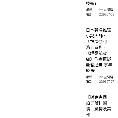
技術」
報導
| by 虛詞編
輯部 | 2026-07-28
日本著名推理
小說大師、
「神探伽利
略」系列、
《解憂雜貨
店》作者東野
圭吾逝世 享年
68歲
報導
| by 虛詞編
輯部 | 2026-07-27
【邁克專欄：
拍子簿】國
情、風情及其
他