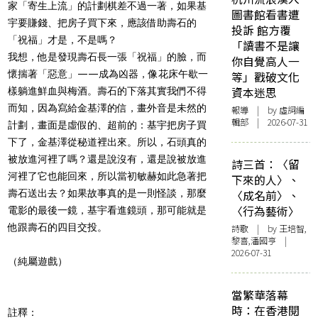
家「寄生上流」的計劃棋差不過一著，如果基
圖書館看書遭
宇要賺錢、把房子買下來，應該借助壽石的
投訴 館方覆
「祝福」才是，不是嗎？
「讀書不是讓
我想，他是發現壽石長一張「祝福」的臉，而
你自覺高人一
懷揣著「惡意」——成為凶器，像花床午歇一
等」戳破文化
資本迷思
樣躺進鮮血與梅酒。壽石的下落其實我們不得
而知，因為寫給金基澤的信，畫外音是未然的
報導
| by 虛詞編
輯部 | 2026-07-31
計劃，畫面是虛假的、超前的：基宇把房子買
下了，金基澤從秘道裡出來。所以，石頭真的
被放進河裡了嗎？還是說沒有，還是說被放進
詩三首：〈留
河裡了它也能回來，所以當初敏赫如此急著把
下來的人〉、
壽石送出去？如果故事真的是一則怪談，那麼
〈成名前〉、
〈行為藝術〉
電影的最後一鏡，基宇看進鏡頭，那可能就是
他跟壽石的四目交投。
詩歌
| by 王培智,
黎喜,潘國亨 |
2026-07-31
（純屬遊戲）
當繁華落幕
時：在香港閱
註釋：