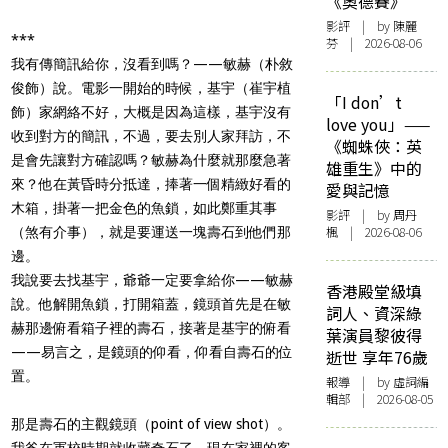
《奧德賽》
影評
| by 陳麗
***
芬 | 2026-08-06
我有傳簡訊給你，沒看到嗎？——敏赫（朴敘
俊飾）說。電影一開始的時候，基宇（崔宇植
「I don’t
飾）家網絡不好，大概是因為這樣，基宇沒有
love you」——
收到對方的簡訊，不過，要去別人家拜訪，不
《蜘蛛俠：英
是會先讓對方確認嗎？敏赫為什麼就那麼急著
雄重生》中的
來？他在黃昏時分抵達，捧著一個精緻好看的
愛與記憶
木箱，掛著一把金色的魚鎖，如此鄭重其事
影評
| by
周丹
楓
| 2026-08-06
（煞有介事），就是要運送一塊壽石到他們那
邊。
我說要去找基宇，爺爺一定要拿給你——敏赫
香港殿堂級填
說。他解開魚鎖，打開箱蓋，鏡頭首先是在敏
詞人、資深綠
赫那邊俯看箱子裡的壽石，接著是基宇的俯看
葉演員黎彼得
——易言之，是鏡頭的仰看，仰看自壽石的位
逝世 享年76歲
置。
報導
| by 虛詞編
輯部 | 2026-08-05
那是壽石的主觀鏡頭（point of view shot）。
我爸在軍校時期就收藏奇石了，現在家裡的客