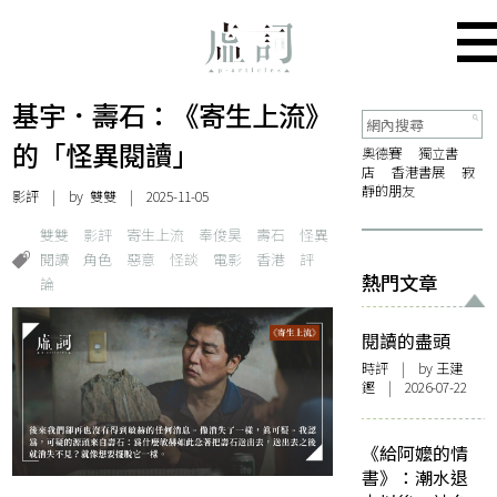
基宇．壽石：《寄生上流》
的「怪異閱讀」
奧德賽
獨立書
店
香港書展
寂
靜的朋友
影評
| by
雙雙
| 2025-11-05
雙雙
影評
寄生上流
奉俊昊
壽石
怪異
閱讀
角色
惡意
怪談
電影
香港
評
熱門文章
論
閱讀的盡頭
時評
| by 王建
鏗 | 2026-07-22
《給阿嬤的情
書》：潮水退