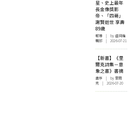
星、史上最年
長金像獎影
帝、「四哥」
謝賢逝世 享壽
89歲
報導
| by 虛詞編
輯部 | 2026-07-21
【新書】《里
爾克詩集－意
象之書》書摘
書序
| by 里爾
克 | 2026-07-20