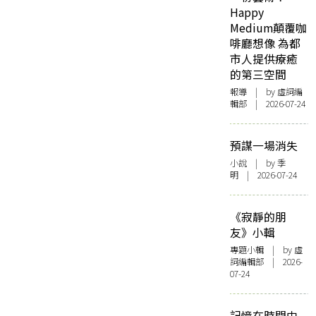
Happy
Medium顛覆咖
啡廳想像 為都
市人提供療癒
的第三空間
報導
| by 虛詞編
輯部 | 2026-07-24
預謀一場消失
小說
| by 季
明 | 2026-07-24
《寂靜的朋
友》小輯
專題小輯
| by 虛
詞編輯部 | 2026-
07-24
記憶在時間中