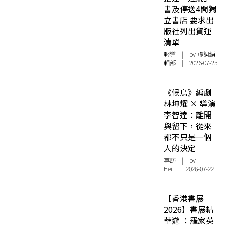
書及停送4間獨
立書店 要求出
版社列出貨運
清單
報導
| by 虛詞編
輯部 | 2026-07-23
《候鳥》編劇
林坤燿 × 導演
李智達：離開
與留下，從來
都不只是一個
人的決定
專訪
| by
Hei | 2026-07-22
【香港書展
2026】書展精
華遊 ：羅家英