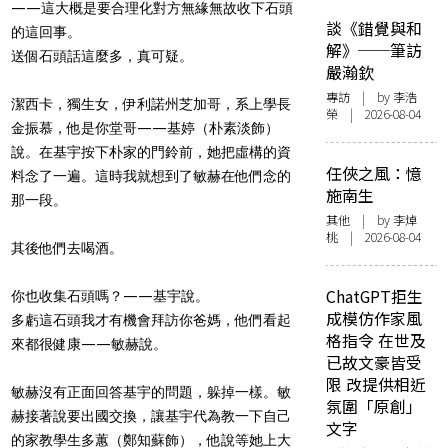
——這大概是要合理化對方無緣無故收下石頭
談《錯覺與和
的這回事。
解》──筆訪
送個石頭話這麼多，真可疑。
嚴瀚欽
專訪
| by 李浩
潔西卡，獨生女，伊利諾州芝加哥，系上學長
榮 | 2026-08-04
金振慕，他是你堂哥——基婷（朴素淡飾）
說。在基宇按下朴家的門鈴前，她把虛構的資
任俠之風：憶
料念了一遍。這時我就想到了敏赫在他們念的
施南生
那一段。
其他
| by 李焯
桃 | 2026-08-04
其後他們去喝酒。
ChatGPT拒生
你也收集石頭嗎？——基宇說。
成模仿作家風
多虧這石頭我才有機會拜訪你爸媽，他們看起
格指令 在世及
來都很健康——敏赫說。
已故文豪皆受
限 改提供相近
敏赫沒有正面回答基宇的問題，躲掉一樣。敏
氛圍「原創」
赫接著說要出國交換，讓基宇代為教一下自己
文字
的家教學生多蕙（鄭知蘇飾），他說等她上大