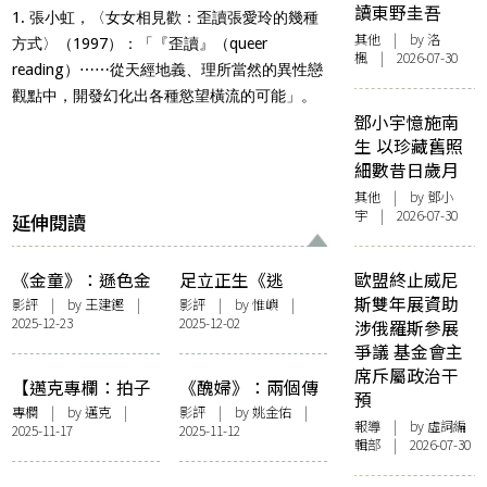
讀東野圭吾
1. 張小虹，〈女女相見歡：歪讀張愛玲的幾種
其他
| by
洛
方式〉（1997）：「『歪讀』（queer
楓
| 2026-07-30
reading）⋯⋯從天經地義、理所當然的異性戀
觀點中，開發幻化出各種慾望橫流的可能」。
鄧小宇憶施南
生 以珍藏舊照
細數昔日歲月
其他
| by 鄧小
宇 | 2026-07-30
延伸閱讀
《金童》：遜色金
足立正生《逃
歐盟終止威尼
童，再見缺席父親
走》：逃亡與戰鬥
斯雙年展資助
影評
| by 王建鏗 |
影評
| by 惟嶼 |
2025-12-23
2025-12-02
曾志偉
的風景
涉俄羅斯參展
爭議 基金會主
席斥屬政治干
【邁克專欄：拍子
《醜婦》：兩個傳
預
簿】哈利和波特
言的世界
專欄
| by
邁克
|
影評
| by 姚金佑 |
報導
| by 虛詞編
2025-11-17
2025-11-12
輯部 | 2026-07-30