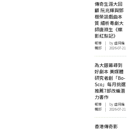
傳奇生涯大回
顧 阮兆輝與鄧
樹榮談戲曲本
質 細析粵劇大
師唐滌生《蝶
影紅梨記》
報導
| by 虛詞編
輯部 | 2026-07-21
為大銀幕尋到
好劇本 美媒體
研究者創「Bo-
Sco」每月挑選
推薦7部改編潛
力書作
報導
| by 虛詞編
輯部 | 2026-07-21
香港傳奇影