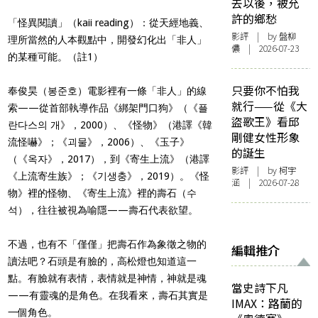
去以後，被允
許的鄉愁
「怪異閱讀」（kaii reading）：從天經地義、
影評
| by 盤柳
理所當然的人本觀點中，開發幻化出「非人」
儂 | 2026-07-23
的某種可能。（註1）
只要你不怕我
奉俊昊（봉준호）電影裡有一條「非人」的線
就行——從《大
索——從首部執導作品《綁架門口狗》（《플
盜歌王》看邱
란다스의 개》，2000）、《怪物》（港譯《韓
剛健女性形象
流怪嚇》；《괴물》，2006）、《玉子》
的誕生
（《옥자》，2017），到《寄生上流》（港譯
影評
| by 柯宇
《上流寄生族》；《기생충》，2019）。《怪
涵 | 2026-07-28
物》裡的怪物、《寄生上流》裡的壽石（수
석），往往被視為喻隱——壽石代表欲望。
不過，也有不「僅僅」把壽石作為象徵之物的
編輯推介
讀法吧？石頭是有臉的，高松燈也知道這一
點。有臉就有表情，表情就是神情，神就是魂
當史詩下凡
——有靈魂的是角色。在我看來，壽石其實是
IMAX：路蘭的
一個角色。