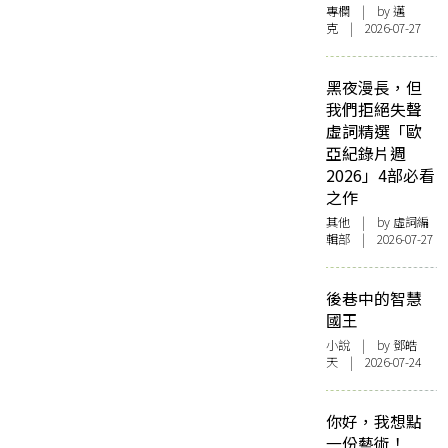
專欄
| by
邁
克
| 2026-07-27
黑夜漫長，但
我們拒絕失聲
虛詞精選「歐
亞紀錄片週
2026」4部必看
之作
其他
| by 虛詞編
輯部 | 2026-07-27
後巷中的智慧
國王
小說
| by 鄧皓
天 | 2026-07-24
你好，我想點
一份藝術！