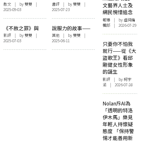
沿著《不合時宜的
散文
| by
雙雙
|
書評
| by
雙雙
|
文藝界人士及
2025-09-03
2025-07-23
群像：書寫理論的
網民惋惜追念
獨行者》
報導
| by 虛詞編
輯部 | 2026-07-29
《不赦之罪》與
說服力的故事——
「重蟹」——關於
再讀〈曾參殺人〉
影評
| by
雙雙
|
其他
| by
雙雙
|
2025-07-03
2025-06-11
重量、罪愆與上帝
的浮想聯翩
只要你不怕我
就行——從《大
盜歌王》看邱
剛健女性形象
的誕生
影評
| by 柯宇
涵 | 2026-07-28
Nolan斥AI為
「透明的特洛
伊木馬」樂見
年輕人持懷疑
態度 「保持警
惕才能善用新