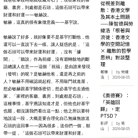
從視差到離
廳、書房，到處都是石頭，這個石頭可以帶來
散：香港文學
財運和好運——敏赫說。
及其本土問題
敏赫，這真的很有象徵意義——基宇說。
——陳智德與勞
緯洛「根著與
流徙：香港文
敏赫說了好多，就好像要不是基宇打斷他，他
學的空間記憶
還可以一直說下去一樣。讓人疑惑的是，「這
× 離散的哲學
個石頭可以帶來財運和好運」，沒有「據
思辨」對談整
聞」、「聽說」作為前綴，沒有迴轉餘地的斷
理
語總讓人在意——這個「祝福」是由誰來發現
報導
| by 勞緯
（發明）的呢？是敏赫他爸，還是再之前的
洛 | 2026-08-05
人？敏赫不用確認就起程、不用敲門就進屋，
想必敏赫跟基宇關係密切，想必基宇也去過他
《奧德賽》：
家，「家裡的客廳、書房，到處都是石頭」，
「英雄回
這種事情，基宇應該知道才是，但他也好基宇
歸」，定
也罷，都沒讓我們看出這一點；他之所以要特
PTSD？
地說這一段，大概是要合理化自己無緣無故送
影評
| by 易
石頭的這回事——因為很多，送你們一個，順
山 | 2026-08-05
帶一提，「這個石頭可以帶來財運和好運」