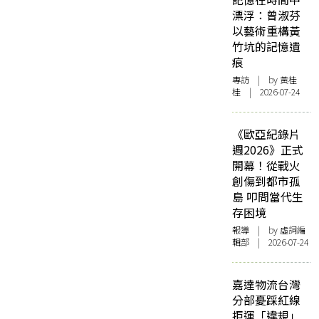
漂浮：曾淑芬
以藝術重構黃
竹坑的記憶遺
痕
專訪
| by 黃桂
桂 | 2026-07-24
《歐亞紀錄片
週2026》正式
開幕！從戰火
創傷到都市孤
島 叩問當代生
存困境
報導
| by 虛詞編
輯部 | 2026-07-24
嘉達物流台灣
分部憂踩紅線
拒運「違規」