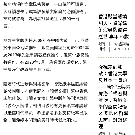
短小精悍的文章風格著稱，一口氣即可讀完，
卻餘韻悠長，成為許多華文家庭的必備讀物，
香港殿堂級填
當時被譽為「為讀者打開通往世界的一扇
詞人、資深綠
窗」。
葉演員黎彼得
逝世 享年76歲
簡體中文版則於2008年在中國大陸上市，並曾
報導
| by 虛詞編
於東南亞地區推出。即使美國總公司於2009年
輯部 | 2026-08-05
及2013年先後申請破產保護令，但繁中版仍維
持運作。在2023年8月，為適應市場變化，繁
從視差到離
中版決定改為雙月刊形式。
散：香港文學
及其本土問題
隨著時代進步與網絡衝擊，導致紙本媒體經營
——陳智德與勞
越發困難，即使老牌的《讀者文摘》繁中版也
緯洛「根著與
未能倖免。《讀者文摘》繁中版的停刊消息傳
流徙：香港文
出後令人惋惜，相信日後將有更多紙本雜誌難
學的空間記憶
× 離散的哲學
以抵擋時代洪流，希望讀者多多支持紙本出版
思辨」對談整
物，避免紙本閱讀的美好時代就此消失。
理
報導
| by 勞緯