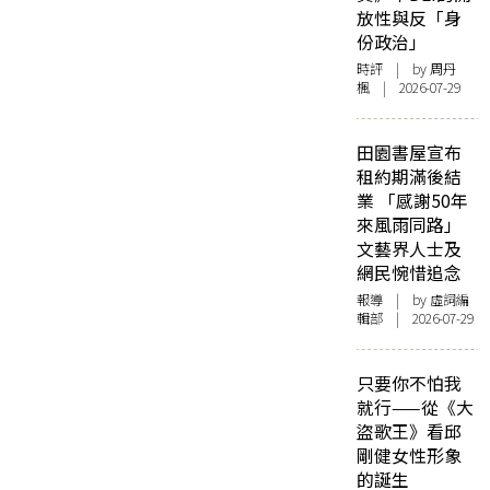
放性與反「身
份政治」
時評
| by
周丹
楓
| 2026-07-29
田園書屋宣布
租約期滿後結
業 「感謝50年
來風雨同路」
文藝界人士及
網民惋惜追念
報導
| by 虛詞編
輯部 | 2026-07-29
只要你不怕我
就行——從《大
盜歌王》看邱
剛健女性形象
的誕生