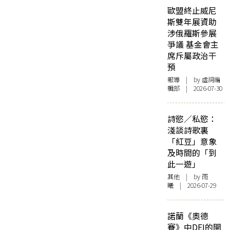
歐盟終止威尼
斯雙年展資助
涉俄羅斯參展
爭議 基金會主
席斥屬政治干
預
報導
| by 虛詞編
輯部 | 2026-07-30
詩慾／私慾：
淺談詩歌裏
「紅豆」意象
及時間的「到
此一遊」
其他
| by 雨
曦 | 2026-07-29
諾蘭《奧德
賽》中DEI的開