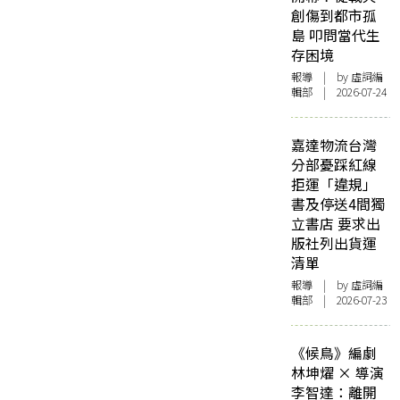
創傷到都市孤
島 叩問當代生
存困境
報導
| by 虛詞編
輯部 | 2026-07-24
嘉達物流台灣
分部憂踩紅線
拒運「違規」
書及停送4間獨
立書店 要求出
版社列出貨運
清單
報導
| by 虛詞編
輯部 | 2026-07-23
《候鳥》編劇
林坤燿 × 導演
李智達：離開