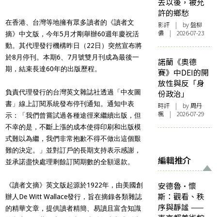
去以後，被允
許的鄉愁
在香港、台灣等地擁有眾多讀者的《讀者文
影評
| by 盤柳
儂 | 2026-07-23
摘》中文版，今年5月才剛舉辦60週年慶祝活
動。其代理發行機構昨日（22日）突然宣布將
於8月停刊。本期6、7月號雙月刊成為最後一
諾蘭《奧德
期，結束長達60年的出版歷程。
賽》中DEI的開
放性與反「身
負責代理發行的台灣英文雜誌社透過「中友圖
份政治」
書」線上訂閱系統發布停刊通知。通知中表
時評
| by
周丹
楓
| 2026-07-29
示：「我們曾嘗試過各種途徑來繼續出版，但
不幸的是，不斷上漲的成本使得印刷和出版模
式難以為繼，我們非常抱歉不得不做出這個艱
難的決定。」並對訂戶的長期支持表示感謝，
編輯推介
並承諾盡快處理剩餘訂閱期數的全額退款。
安德魯·懷
《讀者文摘》英文版起源於1922年，由美國創
斯：觀看、秩
辦人De Witt Wallace發行，旨在摘錄各類雜誌
序與靜謐 ——
的精華文章，提供讀者精簡、易讀且富含知識