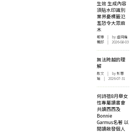
生效 生成內容
須貼水印識別
業界憂標籤氾
濫恐令大眾麻
木
報導
| by 虛詞編
輯部 | 2026-08-03
無法跨越的理
解
散文
| by 彭慧
瑜 | 2026-07-31
何詩蓓8月舉女
性專屬讀書會
共讀西西及
Bonnie
Garmus名著 以
閱讀啟發個人