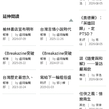
洛 | 2026-08-05
延伸閱讀
《奧德賽》：
「英雄回
歸」，定
榆林書店宣布明年
台灣言情小說時代
PTSD？
4月結束門市 推大
落幕 狗屋、萬達盛
報導
| by 虛詞編輯
報導
| by 虛詞編輯
部 | 2026-07-09
部 | 2025-11-26
減價冀市民前來尋
2大出版社相繼結
影評
| by 易
山 | 2026-08-05
寶 「繼續用心行到
業 回顧全盛到衰退
最後」
的變遷
《Breakazine突破
《Breakazine突破
談《錯覺與和
書誌》迎來最後一
書誌》創刊16年 近
報導
| by 虛詞編輯
報導
| by 虛詞編輯
部 | 2025-05-22
部 | 2024-07-11
解》──筆訪
期 舉辦「四種告別
年經營困難 於明年
嚴瀚欽
式」向大眾說再見
4月停刊
專訪
| by 李浩
台灣歷史最悠久、
寫給下一輪粗俗盛
榮 | 2026-08-04
創刊69年 文學月刊
世的備忘錄——由
報導
| by 虛詞編輯
時評
| by
鄧小樺
|
部 | 2023-10-24
2019-01-03
《幼獅文藝》宣佈
《100毛》紙本停
於年底停刊
刊談起
任俠之風：憶
施南生
其他
| by 李焯