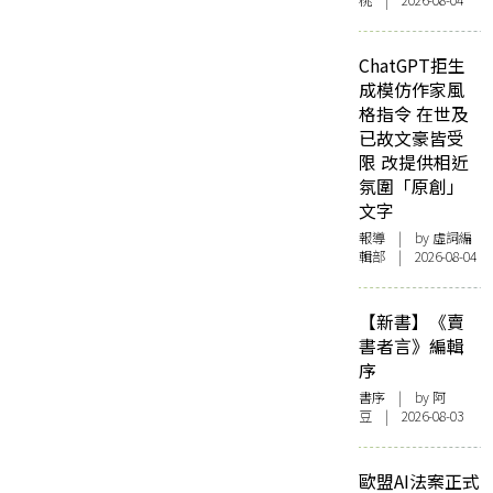
桃 | 2026-08-04
ChatGPT拒生
成模仿作家風
格指令 在世及
已故文豪皆受
限 改提供相近
氛圍「原創」
文字
報導
| by 虛詞編
輯部 | 2026-08-04
【新書】《賣
書者言》編輯
序
書序
| by 阿
豆 | 2026-08-03
歐盟AI法案正式