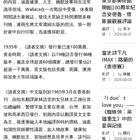
東京都美術館
的內容，涵蓋健康、人文、幽默故事與生活常
開館100周年紀
識等領域。Wallace在一次戰役中受傷，休養期
念安德魯·懷
間閱讀大量雜誌，發現大眾缺乏時間瀏覽多種
斯展觀展評論
刊物，遂萌生將文章濃縮出版的想法。第一期
藝評
| by 李冰
於家中自行印製，迅速獲得歡迎。
苔 | 2026-08-07
1935年，《讀者文摘》發行量已達100萬冊。
當史詩下凡
黃金時期，《讀者文摘》以19種語言發行48種
IMAX：路蘭的
版本，遍及全球超過60個國家，總發行量估計
《奧德賽》
超過一千萬冊。英文版包括美國、英國、澳洲
影評
| by 陳麗
與加拿大等區域版本。
芬 | 2026-08-06
《讀者文摘》中文版則於1965年3月在香港創
「I don’t
刊，由知名翻譯家林語堂的女兒林太乙擔任首
love you」——
位總編輯，繁體字版主要在香港、台灣、新加
《蜘蛛俠：英
坡和馬來西亞發行。初期內容以翻譯英文文章
雄重生》中的
為主，後逐漸融入本地編譯與特約撰稿，涵蓋
愛與記憶
知識性與娛樂性議題，如人物故事、健康知
影評
| by
周丹
識、幽默短文、冒險經歷及世界大事。該刊以
楓
| 2026-08-06