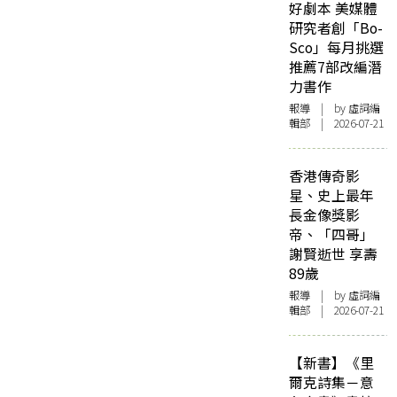
好劇本 美媒體
研究者創「Bo-
Sco」每月挑選
推薦7部改編潛
力書作
報導
| by 虛詞編
輯部 | 2026-07-21
香港傳奇影
星、史上最年
長金像獎影
帝、「四哥」
謝賢逝世 享壽
89歲
報導
| by 虛詞編
輯部 | 2026-07-21
【新書】《里
爾克詩集－意