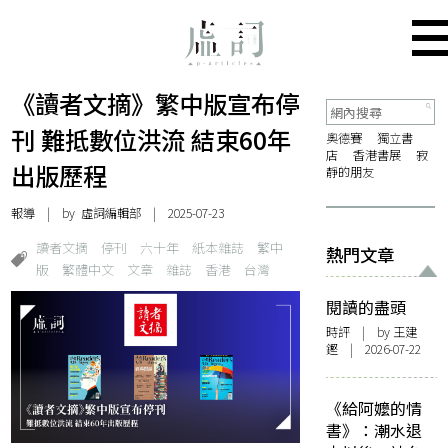
《讀者文摘》繁中版宣布停
刊 難抵數位洪流 結束60年
奧德賽
獨立書
店
香港書展
寂
出版歷程
靜的朋友
報導
| by 虛詞編輯部 | 2025-07-23
讀者文摘
停刊
六十年
紙本雜誌
繁中
熱門文章
版
繁體中文
文章
雜誌
香港
台灣
閱讀的盡頭
時評
| by 王建
鏗 | 2026-07-22
《給阿嬤的情
書》：潮水退