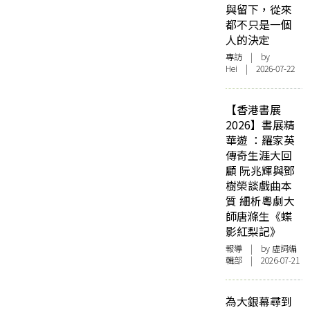
與留下，從來
都不只是一個
人的決定
專訪
| by
Hei | 2026-07-22
【香港書展
2026】書展精
華遊 ：羅家英
傳奇生涯大回
顧 阮兆輝與鄧
樹榮談戲曲本
質 細析粵劇大
師唐滌生《蝶
影紅梨記》
報導
| by 虛詞編
輯部 | 2026-07-21
為大銀幕尋到