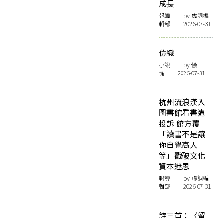
成長
報導
| by 虛詞編
輯部 | 2026-07-31
仿織
小說
| by 悇
愉 | 2026-07-31
杭州流浪漢入
圖書館看書遭
投訴 館方覆
「讀書不是讓
你自覺高人一
等」戳破文化
資本迷思
報導
| by 虛詞編
輯部 | 2026-07-31
詩三首：〈留