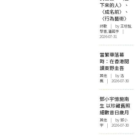
下來的人〉、
〈成名前〉、
〈行為藝術〉
詩歌
| by 王培智,
黎喜,潘國亨 |
2026-07-31
當繁華落幕
時：在香港閱
讀東野圭吾
其他
| by
洛
楓
| 2026-07-30
鄧小宇憶施南
生 以珍藏舊照
細數昔日歲月
其他
| by 鄧小
宇 | 2026-07-30