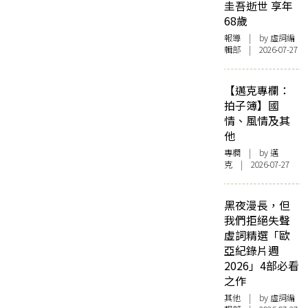
圭吾逝世 享年
68歲
報導
| by 虛詞編
輯部 | 2026-07-27
【邁克專欄：
拍子簿】國
情、風情及其
他
專欄
| by
邁
克
| 2026-07-27
黑夜漫長，但
我們拒絕失聲
虛詞精選「歐
亞紀錄片週
2026」4部必看
之作
其他
| by 虛詞編