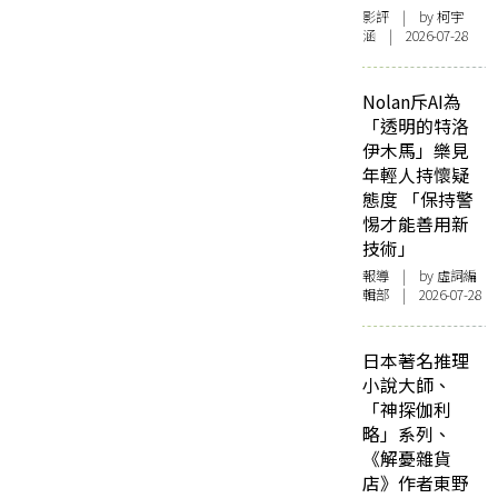
影評
| by 柯宇
涵 | 2026-07-28
Nolan斥AI為
「透明的特洛
伊木馬」樂見
年輕人持懷疑
態度 「保持警
惕才能善用新
技術」
報導
| by 虛詞編
輯部 | 2026-07-28
日本著名推理
小說大師、
「神探伽利
略」系列、
《解憂雜貨
店》作者東野