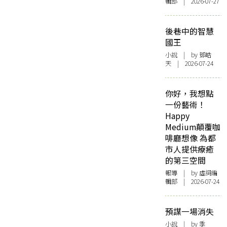
輯部 | 2026-07-27
後巷中的智慧
國王
小說
| by 鄧皓
天 | 2026-07-24
你好，我想點
一份藝術！
Happy
Medium顛覆咖
啡廳想像 為都
市人提供療癒
的第三空間
報導
| by 虛詞編
輯部 | 2026-07-24
預謀一場消失
小說
| by 季