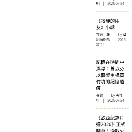
明 | 2026-07-24
《寂靜的朋
友》小輯
專題小輯
| by 虛
詞編輯部 | 2026-
07-24
記憶在時間中
漂浮：曾淑芬
以藝術重構黃
竹坑的記憶遺
痕
專訪
| by 黃桂
桂 | 2026-07-24
《歐亞紀錄片
週2026》正式
開幕！從戰火