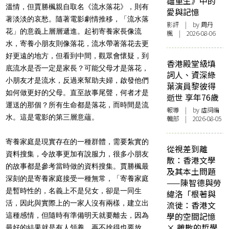
雄重生》中的
溫情，但賈勝楓親自取名《流水落花》，則有
愛與記憶
著淡淡的哀愁。隨著電影劇情推移，「流水落
影評
| by
周丹
花」的意義上層層遞進。起初寄養家長像流
楓
| 2026-08-06
水，寄養小朋友則像落花，流水帶著落花去更
好更遠的地方，但看到中間，觀眾會懷疑，到
香港殿堂級填
底流水是否一定是家長？可能父母才是落花，
詞人、資深綠
小朋友才是流水，反過來幫助夫婦，啟發他們
葉演員黎彼得
如何做更好的父母。直至故事尾聲，何者才是
逝世 享年76歲
運送的那個？所有生命都是落花，而時間是流
報導
| by 虛詞編
水。這是電影的第三層意蘊。
輯部 | 2026-08-05
寄養家庭是現實存在的一種群體，需要紮實的
從視差到離
資料搜集，令故事更加有說服力，很多小朋友
散：香港文學
的故事都是參考當時做的資料搜集。賈勝楓最
及其本土問題
深刻的是寄養家庭接受一種無常，「寄養家庭
——陳智德與勞
是暫時性的，名義上不是兒女，卻是一同生
緯洛「根著與
活，因此與實際上的一家人沒有兩樣，建立出
流徙：香港文
學的空間記憶
這種感情，但隨時有準備明天就要離去，因為
× 離散的哲學
最好的結果就是有人領養，再不捨得也要放