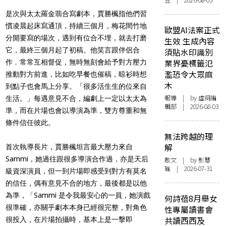
豆 | 2026-08-03
是次與太太羅金翡合寫劇本，賈勝楓指他們習
慣凌晨起床寫通頂，持續三個月，梅花間竹地
歐盟AI法案正式
分開要寫的場次，遇到有位合不埋，就去打磨
生效 生成內容
它，最終三個月起了初稿。他笑言跟伴侶合
須貼水印識別
業界憂標籤氾
作﹐常常互相督促，無時無刻會給予對方壓力
濫恐令大眾麻
推動對方前進，比如吃早餐也催稿，晾衫時想
木
到點子也會馬上分享。「很多活生生的位來自
報導
| by 虛詞編
生活。」每遇意見不合，編劇上一定以太太為
輯部 | 2026-08-03
準，而在片場也會以導演為準，雙方尊重和無
條件信任彼此。
無法跨越的理
解
首次執導長片，賈勝楓坦言最大壓力來自
Sammi，她過往跟很多導演合作過，亦是天后
散文
| by 彭慧
瑜 | 2026-07-31
級資深演員，但一到片場即感受到對方有莫名
的信任，偶有意見不合的地方，最後都是以他
為準，「Sammi 是令我最安心的一員，她演戲
何詩蓓8月舉女
很準確，亦關乎劇本本身已經很完整，對角色
性專屬讀書會
共讀西西及
很投入，在片場拍攝時，基本上是一擊即