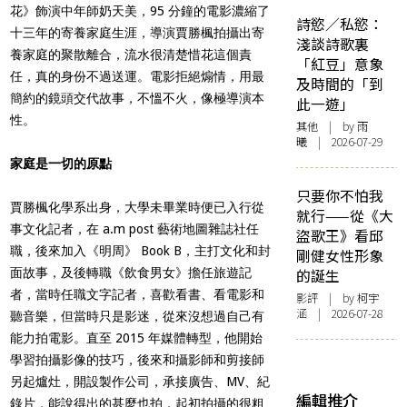
花》飾演中年師奶天美，95 分鐘的電影濃縮了
詩慾／私慾：
十三年的寄養家庭生涯，導演賈勝楓拍攝出寄
淺談詩歌裏
養家庭的聚散離合，流水很清楚惜花這個責
「紅豆」意象
任，真的身份不過送運。電影拒絕煽情，用最
及時間的「到
簡約的鏡頭交代故事，不慍不火，像極導演本
此一遊」
性。
其他
| by 雨
曦 | 2026-07-29
家庭是一切的原點
只要你不怕我
賈勝楓化學系出身，大學未畢業時便已入行從
就行——從《大
事文化記者，在 a.m post 藝術地圖雜誌社任
盜歌王》看邱
職，後來加入《明周》 Book B，主打文化和封
剛健女性形象
面故事，及後轉職《飲食男女》擔任旅遊記
的誕生
者，當時任職文字記者，喜歡看書、看電影和
影評
| by 柯宇
涵 | 2026-07-28
聽音樂，但當時只是影迷，從來沒想過自己有
能力拍電影。直至 2015 年媒體轉型，他開始
學習拍攝影像的技巧，後來和攝影師和剪接師
另起爐灶，開設製作公司，承接廣告、MV、紀
編輯推介
錄片，能說得出的甚麼也拍，起初拍攝的很粗