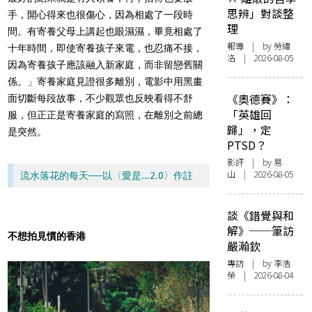
思辨」對談整
手，開心得來也很傷心，因為相處了一段時
理
間。有寄養父母上講起也眼濕濕，畢竟相處了
報導
| by 勞緯
十年時間，即使寄養孩子來電，也忍痛不接，
洛 | 2026-08-05
因為寄養孩子應該融入新家庭，而非留戀舊關
係。」寄養家庭見證很多離別，電影中用黑畫
《奧德賽》：
面切斷每段故事，不少觀眾也反映看得不舒
「英雄回
服，但正正是寄養家庭的寫照，在離別之前總
歸」，定
是突然。
PTSD？
影評
| by 易
山 | 2026-08-05
流水落花的每天──以〈愛是...2.0〉作註
談《錯覺與和
解》──筆訪
不想拍見慣的香港
嚴瀚欽
專訪
| by 李浩
榮 | 2026-08-04