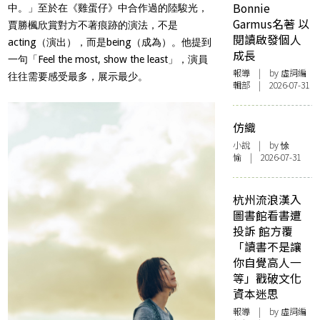
Bonnie
中。」至於在《雞蛋仔》中合作過的陸駿光，
Garmus名著 以
賈勝楓欣賞對方不著痕跡的演法，不是
閱讀啟發個人
acting（演出），而是being（成為）。他提到
成長
一句「Feel the most, show the least」，演員
報導
| by 虛詞編
往往需要感受最多，展示最少。
輯部 | 2026-07-31
仿織
小說
| by 悇
愉 | 2026-07-31
杭州流浪漢入
圖書館看書遭
投訴 館方覆
「讀書不是讓
你自覺高人一
等」戳破文化
資本迷思
報導
| by 虛詞編