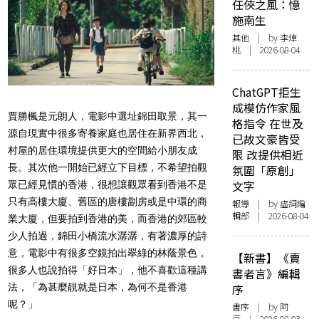
任俠之風：憶
施南生
其他
| by 李焯
桃 | 2026-08-04
ChatGPT拒生
成模仿作家風
賈勝楓是元朗人，電影中選址錦田取景，其一
格指令 在世及
源自現實中很多寄養家庭也居住在新界西北，
已故文豪皆受
村屋的居住環境提供更大的空間給小朋友成
限 改提供相近
長。其次他一開始已經立下目標，不希望拍觀
氛圍「原創」
文字
眾已經見慣的香港，很想讓觀眾看到香港不是
只有高樓大廈、舊區的唐樓劏房或是中環的商
報導
| by 虛詞編
輯部 | 2026-08-04
業大廈，但要拍到香港的美，而香港的郊區較
少人拍過，錦田小橋流水潺潺，有著濃厚的詩
意，電影中有很多空鏡拍出翠綠的林蔭景色，
【新書】《賣
很多人也說拍得「好日本」，他不喜歡這種講
書者言》編輯
法，「為甚麼靚就是日本，為何不是香港
序
呢？」
書序
| by 阿