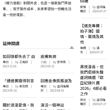
68歲
《權力遊戲》剝開外皮，也是一個家族鬥爭故
報導
| by 虛詞編
事。」視乎製作成本，未來希望拍一些離生活
輯部 | 2026-07-27
遠一些的電影。
【邁克專欄：
拍子簿】國
情、風情及其
他
延伸閱讀
專欄
| by
邁
克
| 2026-07-27
如回憶都失去了 由
皮膚無病
我們幫她記住這個
專訪
| by 王瀚樑 |
小說
| by
張羨青
|
2023-11-01
2023-05-12
黑夜漫長，但
家 ——訪《4拍4家
我們拒絕失聲
族》導演賴恩慈
虛詞精選「歐
「通過實踐得到答
回應金像獎風波及
亞紀錄片週
案，就是要你心甘
機制爭議——訪新
專訪
| by
黃思朗
|
專訪
| by 虛詞編輯
2026」4部必看
2023-05-16
部 | 2023-04-25
命抵」——訪《命
晉導演、業界代
之作
案》林家棟
表、文化評論人
其他
| by 虛詞編
輯部 | 2026-07-27
關於浪漫愛情，我
演活一個神話