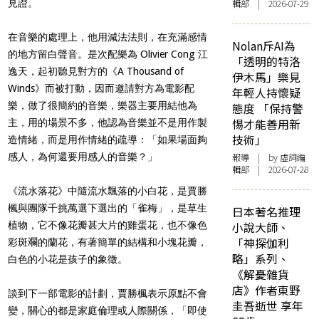
見證。
輯部 | 2026-07-29
在音樂的處理上，他用減法法則，在充滿感情
Nolan斥AI為
的地方留白聲音。是次配樂為 Olivier Cong 江
「透明的特洛
逸天，起初聽見對方的《A Thousand of
伊木馬」樂見
Winds》而被打動，因而邀請對方為電影配
年輕人持懷疑
樂，做了很簡約的音樂，樂器主要用結他為
態度 「保持警
惕才能善用新
主，用的場景不多，他認為音樂並不是用作製
技術」
造情緒，而是用作情緒的疏導：「如果場面夠
感人，為何還要用感人的音樂？」
報導
| by 虛詞編
輯部 | 2026-07-28
《流水落花》中隨流水飄落的小白花，是賈勝
楓與團隊千挑萬選下選出的「雀梅」，是草生
日本著名推理
植物，它不像花瓣甚大片的雞蛋花，也不像色
小說大師、
「神探伽利
彩斑斕的蘭花，有著簡單的結構和小塊花瓣，
略」系列、
白色的小花是孩子的象徵。
《解憂雜貨
店》作者東野
談到下一部電影的計劃，賈勝楓表示原點不會
圭吾逝世 享年
變，關心的都是家庭倫理或人際關係，「即使