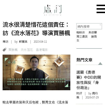
流水很清楚惜花這個責任：
訪《流水落花》導演賈勝楓
蜘蛛俠
奧德賽
獨立書店
施南
生
專訪
| by
蘇麗真
| 2023-04-11
賈勝楓
流水落花
香港電影
熱門文章
諾蘭《奧德
賽》中DEI的開
放性與反「身
份政治」
時評
| by
周丹
楓
| 2026-07-29
蛻去華麗衣裝和天后包袱，鄭秀文在《流水落