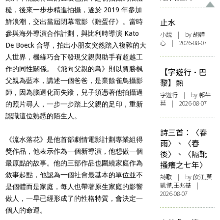
糙，後來一步步精進拍攝，遂於 2019 年參加
止水
鮮浪潮，交出當屆閉幕電影《雞蛋仔》。當時
參與海外導演合作計劃，與比利時導演 Kato
小說
| by 胡韡
心 | 2026-08-07
De Boeck 合導，拍出小朋友突然踏入複雜的大
人世界，機緣巧合下發現父親與助手有超越工
作的同性關係。《飛向父親的鳥》則以賈勝楓
【字遊行·巴
父親為藍本，講述一個爸爸，是業餘雀鳥攝影
黎】熱
師，因為腦退化而失蹤，兒子須憑著他拍攝過
字遊行
| by 郭芊
葉 | 2026-08-07
的照片尋人，一步一步踏上父親的足印，重新
認識這位熟悉的陌生人。
詩三首：〈春
《流水落花》是他首部劇情電影計劃專業組得
雨〉、〈春
獎作品，他表示作為一個新導演，他想做一個
後〉、〈隔靴
最原點的故事。他的三部作品也圍繞家庭作為
搔癢之七年〉
敘事起點，他認為一個社會最基本的單位並不
詩歌
| by 飲江,莫
凱傑,王兆基 |
是個體而是家庭，每人也帶著原生家庭的影響
2026-08-07
做人，一早已經形成了的性格特質，會決定一
個人的命運。