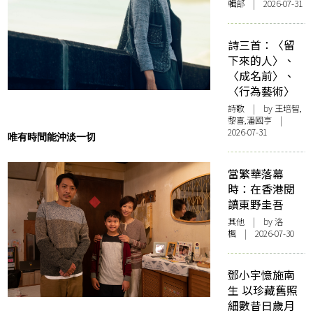
輯部 | 2026-07-31
詩三首：〈留
下來的人〉、
〈成名前〉、
〈行為藝術〉
詩歌
| by 王培智,
黎喜,潘國亨 |
2026-07-31
唯有時間能沖淡一切
當繁華落幕
時：在香港閱
讀東野圭吾
其他
| by
洛
楓
| 2026-07-30
鄧小宇憶施南
生 以珍藏舊照
細數昔日歲月