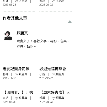
說的其實是……
──《毒舌大狀》
影評
| by
葉嘉詠
|
影評
| by 葉嘉詠 |
2023-03-23
2023-02-08
——《風再起時》
作者其他文章
蘇麗真
素食女子，喜歡文字、電影、音樂、
旅行、動物。
老友記變身花孩
歡迎光臨搏擊會
子 放肆玩樂跳出
藝評
| by
蘇麗真
|
小說
| by
蘇麗真
|
2023-11-20
2023-09-22
彩虹：記十八有藝
「身體年輪」
《一、二…二個
【法國五月】江逸
【周末好去處】大
半》
天✕林嘉欣✕王榮
館「BOOKED：香
專訪
| by
蘇麗真
|
報導
| by
蘇麗真
|
2023-06-08
2023-04-28
祿✕譚之卓《His
港藝術書展」 行