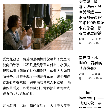
安德魯·懷
斯：觀看、秩
序與靜謐 ——
東京都美術館
開館100周年紀
念安德魯·懷
斯展觀展評論
藝評
| by 李冰
苔 | 2026-08-07
當史詩下凡
受女兒啟發，賈勝楓最初想拍父母與子女之間
IMAX：路蘭的
雙向的故事，並不只是父母單向付出，小朋友
《奧德賽》
很容易用很簡單的動作和說話，啟發大人如何
影評
| by 陳麗
做好些。那時認識了一個寄養兒童，讓他知道
芬 | 2026-08-06
香港有寄養家庭，要準備成為家人的結構 ，能
讓觀眾看見。相遇和離別，電影拍出寄養家庭
「I don’t
獨有的，決絕地離別。
love you」——
《蜘蛛俠：英
此片若叫「七個小孩的父母」，大可更入屋更