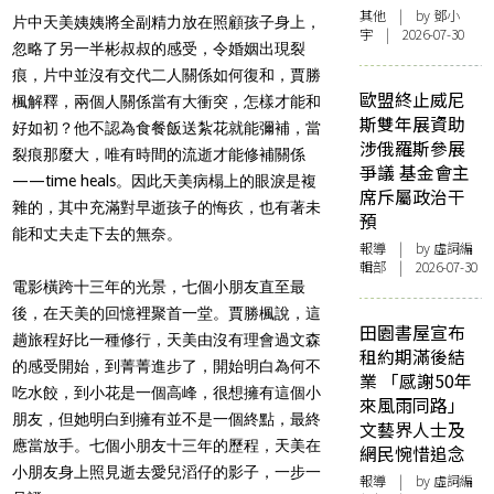
其他
| by 鄧小
片中天美姨姨將全副精力放在照顧孩子身上，
宇 | 2026-07-30
忽略了另一半彬叔叔的感受，令婚姻出現裂
痕，片中並沒有交代二人關係如何復和，賈勝
歐盟終止威尼
楓解釋，兩個人關係當有大衝突，怎樣才能和
斯雙年展資助
好如初？他不認為食餐飯送紮花就能彌補，當
涉俄羅斯參展
裂痕那麼大，唯有時間的流逝才能修補關係
爭議 基金會主
——time heals。因此天美病榻上的眼淚是複
席斥屬政治干
雜的，其中充滿對早逝孩子的悔疚，也有著未
預
能和丈夫走下去的無奈。
報導
| by 虛詞編
輯部 | 2026-07-30
電影橫跨十三年的光景，七個小朋友直至最
後，在天美的回憶裡聚首一堂。賈勝楓說，這
田園書屋宣布
趟旅程好比一種修行，天美由沒有理會過文森
租約期滿後結
的感受開始，到菁菁進步了，開始明白為何不
業 「感謝50年
吃水餃，到小花是一個高峰，很想擁有這個小
來風雨同路」
朋友，但她明白到擁有並不是一個終點，最終
文藝界人士及
應當放手。七個小朋友十三年的歷程，天美在
網民惋惜追念
小朋友身上照見逝去愛兒滔仔的影子，一步一
報導
| by 虛詞編