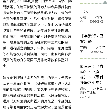
霧》講述2004年真實發生的天水圍一家四口滅
門慘案，任達華飾演的香港人李森與張靜初飾
止水
演大陸來港的王曉玲雖然是虛構人物，但他們
小說
| by 胡韡
夫妻的形象都能在生活中找到對應，這樣便讓
心 | 2026-08-07
觀眾將虛構轉移到真實之中，並由此而始思考
現實世界中的新移民、房屋政策等社會問題。
【字遊行·巴
推而廣之，許鞍華關心的不只是虛構的電影故
黎】熱
事，她更在意的是香港社會與中國大陸的關
字遊行
| by 郭芊
係，還有隱含的性別、年齡、階級、家庭位置
葉 | 2026-08-07
等不能忽視的重要議題。因此，虛假的內容與
現實的香港身份認同不是非此即彼的強烈對
詩三首：〈春
比。
雨〉、〈春
後〉、〈隔靴
如果要更理解「參差的對照」的意思，便需要
搔癢之七年〉
以另一層面作參考：《好好拍電影》與《天水
詩歌
| by 飲江,莫
圍的夜與霧》的對照。文念中很理解許鞍華，
凱傑,王兆基 |
也很清楚她電影的獨特之處。《好好拍電影》
2026-08-07
選用《天水圍的夜與霧》的片段是，李森與王
曉玲帶著兩位女兒走進電梯大堂，這個景象看