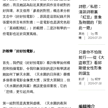
感的，而且她認為貼近真實的寫作並非絕對的
詩慾／私慾：
好與壞。本文借用「參差的對照」概念來分析
淺談詩歌裏
「紅豆」意象
文念中《好好拍電影》，原因是這部紀錄片與
及時間的「到
張愛玲所言有所對應：一是電影也是講究色彩
此一遊」
（「蒽綠配桃紅」）的載體，二是許鞍華的一
其他
| by 雨
些電影也近於寫實風格。
曦 | 2026-07-29
許鞍華「好好拍電影」
只要你不怕我
就行——從《大
盜歌王》看邱
首先，我們從《好好拍電影》看許鞍華如何構
剛健女性形象
想和拍攝電影。令我印象深刻的是許鞍華講述
的誕生
她如何了解天水圍。《天水圍的日與夜》榮獲
影評
| by 柯宇
多個香港電影金像獎大獎，深受大眾關注，但
涵 | 2026-07-28
《天水圍的夜與霧》應該更值得重視，它的
「悲情」更引起共鳴。
第一組對照是真實與虛構。《天水圍的夜與
編輯推介