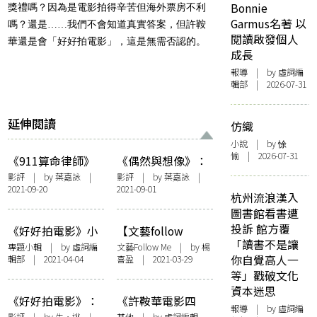
Bonnie
獎禮嗎？因為是電影拍得辛苦但海外票房不利
Garmus名著 以
嗎？還是……我們不會知道真實答案，但許鞍
閱讀啟發個人
華還是會「好好拍電影」，這是無需否認的。
成長
報導
| by 虛詞編
輯部 | 2026-07-31
延伸閱讀
仿織
小說
| by 悇
愉 | 2026-07-31
《911算命律師》
《偶然與想像》：
的性別角色
「輪」的場景和名
影評
| by
葉嘉詠
|
影評
| by
葉嘉詠
|
2021-09-20
2021-09-01
字
杭州流浪漢入
圖書館看書遭
投訴 館方覆
《好好拍電影》小
【文藝follow
「讀書不是讓
輯
me】《好好拍電
專題小輯
| by 虛詞編
文藝Follow Me
| by
楊
你自覺高人一
輯部 | 2021-04-04
喜盈
| 2021-03-29
影》：嫁給電影的
等」戳破文化
許鞍華——訪問文
資本迷思
念中
《好好拍電影》：
《許鞍華電影四
報導
| by 虛詞編
最後的信仰
十》：懺情、磨
影評
| by
失・逃
|
其他
| by 虛詞編輯