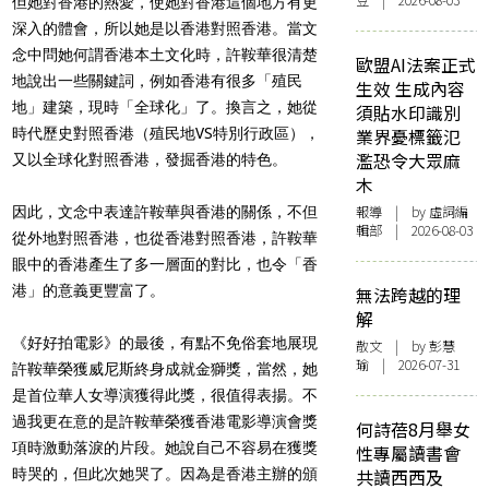
豆 | 2026-08-03
但她對香港的熱愛，使她對香港這個地方有更
深入的體會，所以她是以香港對照香港。當文
念中問她何謂香港本土文化時，許鞍華很清楚
歐盟AI法案正式
地說出一些關鍵詞，例如香港有很多「殖民
生效 生成內容
地」建築，現時「全球化」了。換言之，她從
須貼水印識別
時代歷史對照香港（殖民地VS特別行政區），
業界憂標籤氾
濫恐令大眾麻
又以全球化對照香港，發掘香港的特色。
木
報導
| by 虛詞編
因此，文念中表達許鞍華與香港的關係，不但
輯部 | 2026-08-03
從外地對照香港，也從香港對照香港，許鞍華
眼中的香港產生了多一層面的對比，也令「香
港」的意義更豐富了。
無法跨越的理
解
《好好拍電影》的最後，有點不免俗套地展現
散文
| by 彭慧
瑜 | 2026-07-31
許鞍華榮獲威尼斯終身成就金獅獎，當然，她
是首位華人女導演獲得此獎，很值得表揚。不
過我更在意的是許鞍華榮獲香港電影導演會獎
何詩蓓8月舉女
項時激動落淚的片段。她說自己不容易在獲獎
性專屬讀書會
時哭的，但此次她哭了。因為是香港主辦的頒
共讀西西及