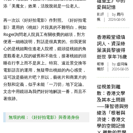
雄重生》中的
添「美魔女」效果，活脫脫就是一位老人。
愛與記憶
影評
| by
周丹
楓
| 2026-08-06
再一次以《好好拍電影》作對照。《好好拍電
影》選用的《桃姐》片段真的不難明白，例如
Roger詢問老人院員工有關收費的細項，對方
香港殿堂級填
便逐一細緻說明，對話是很真實的。但我更留
詞人、資深綠
心的是桃姐剛住進老人院裡，鏡頭從桃姐的角
葉演員黎彼得
逝世 享年76歲
度觀看老人院的破舊和不衛生，接著桃姐的頭
睡在行李上而不是床上。特寫、遠近景交換等
報導
| by 虛詞編
輯部 | 2026-08-05
電影語言的運用，無疑帶出桃姐的內心感受，
這可說是藝術片吧？所以，藝術片和商業片的
分類和定義，似乎未能「一刀切」地下定論。
從視差到離
文念中用鏡頭為我們好好地解說一番，而且不
散：香港文學
著痕跡。
及其本土問題
——陳智德與勞
緯洛「根著與
無垠的根：《好好拍電影》與香港身份
流徙：香港文
學的空間記憶
× 離散的哲學