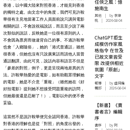
任俠之風：憶
香港，以中國大陸來對照香港，才能見到香港
施南生
的獨特之處。由文念中的角度，我們可見許鞍
其他
| by 李焯
華很有主見地當著工作人員面前說只講與電影
桃 | 2026-08-04
相關的話，不會說祝福說話，而且至少說了兩
次類似的說話，反映她是一位很有原則的人，
ChatGPT拒生
不會因為票房而做違背自己的事。不過許鞍華
成模仿作家風
也會「入鄉隨俗」，她的「港式普通話」雖然
格指令 在世及
很香港，但她也沒有只說廣東話而請他人當普
已故文豪皆受
通話翻譯。由此可見，說話內容和語言不但是
限 改提供相近
「參差的對照」例子，更是呈現兩地差異的方
氛圍「原創」
法。許鞍華熱愛的是電影，如有助觀眾理解她
文字
的電影，她是不介意「重複」（雖然她在《好
報導
| by 虛詞編
輯部 | 2026-08-04
好拍電影》提到她不想接受問題重複的訪問，
但她最後還是忍耐了！），電影以外的便不會
妥協。
【新書】《賣
書者言》編輯
這當然不是說許鞍華便完全認同香港。許鞍華
序
對香港的理解也是從「對照」的角度出發的，
書序
| by 阿