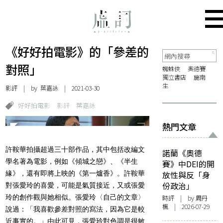
《好好拍電影》的「參差的
對照」
蜘蛛俠
奧德賽
獨立書店
施南
生
影評
| by
葉嘉詠
| 2021-03-30
好好拍電影
影評
葉嘉詠
熱門文章
許鞍華拍攝超過三十部作品，其中包括改編文
諾蘭《奧德
學名著為電影，例如《傾城之戀》、《半生
賽》中DEI的開
緣》，還有即將上映的《第一爐香》。許鞍華
放性與反「身
份政治」
對張愛玲的喜愛，可能是氣質接近，又或張愛
玲的創作觀與她相似。張愛玲〈自己的文章〉
時評
| by
周丹
楓
| 2026-07-29
說過：「我喜歡參差對照的寫法，因為它是較
近事實的。」由此可見，張愛玲對色調是很敏