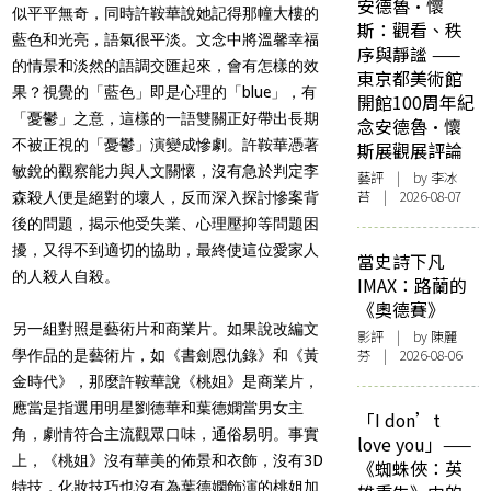
安德魯·懷
似平平無奇，同時許鞍華說她記得那幢大樓的
斯：觀看、秩
藍色和光亮，語氣很平淡。文念中將溫馨幸福
序與靜謐 ——
的情景和淡然的語調交匯起來，會有怎樣的效
東京都美術館
果？視覺的「藍色」即是心理的「blue」，有
開館100周年紀
「憂鬱」之意，這樣的一語雙關正好帶出長期
念安德魯·懷
不被正視的「憂鬱」演變成慘劇。許鞍華憑著
斯展觀展評論
敏銳的觀察能力與人文關懷，沒有急於判定李
藝評
| by 李冰
苔 | 2026-08-07
森殺人便是絕對的壞人，反而深入探討慘案背
後的問題，揭示他受失業、心理壓抑等問題困
擾，又得不到適切的協助，最終使這位愛家人
當史詩下凡
的人殺人自殺。
IMAX：路蘭的
《奧德賽》
另一組對照是藝術片和商業片。如果說改編文
影評
| by 陳麗
芬 | 2026-08-06
學作品的是藝術片，如《書劍恩仇錄》和《黃
金時代》，那麼許鞍華說《桃姐》是商業片，
應當是指選用明星劉德華和葉德嫻當男女主
「I don’t
角，劇情符合主流觀眾口味，通俗易明。事實
love you」——
上，《桃姐》沒有華美的佈景和衣飾，沒有3D
《蜘蛛俠：英
特技，化妝技巧也沒有為葉德嫻飾演的桃姐加