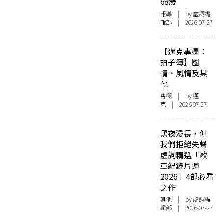
68歲
報導
| by 虛詞編
輯部 | 2026-07-27
【邁克專欄：
拍子簿】國
情、風情及其
他
專欄
| by
邁
克
| 2026-07-27
黑夜漫長，但
我們拒絕失聲
虛詞精選「歐
亞紀錄片週
2026」4部必看
之作
其他
| by 虛詞編
輯部 | 2026-07-27