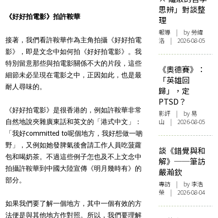
思辨」對談整
《好好拍電影》拍許鞍華
理
報導
| by 勞緯
接著，我們看許鞍華作為主角拍攝《好好拍電
洛 | 2026-08-05
影》，即是文念中如何拍《好好拍電影》。我
特別留意那些與拍電影關係不大的片段，這些
《奧德賽》：
細節未必呈現在電影之中，正因如此，也是最
「英雄回
耐人尋味的。
歸」，定
PTSD？
《好好拍電影》是很香港的，例如許鞍華非常
影評
| by 易
山 | 2026-08-05
自然地說夾雜廣東話和英文的「港式中文」：
「我好committed to呢個地方，我好想做一啲
野」，又例如她發脾氣後會請工作人員吃菠蘿
談《錯覺與和
包和喝奶茶。不過這些例子怎也及不上文念中
解》──筆訪
拍攝許鞍華到中國大陸宣傳《明月幾時有》的
嚴瀚欽
部分。
專訪
| by 李浩
榮 | 2026-08-04
如果我們要了解一個地方，其中一個有效的方
法便是與其他地方作對照。所以，我們要理解