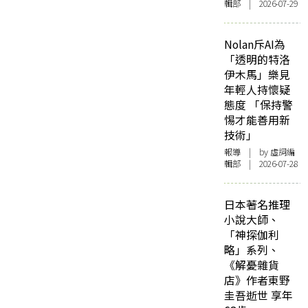
輯部 | 2026-07-29
Nolan斥AI為
「透明的特洛
伊木馬」樂見
年輕人持懷疑
態度 「保持警
惕才能善用新
技術」
報導
| by 虛詞編
輯部 | 2026-07-28
日本著名推理
小說大師、
「神探伽利
略」系列、
《解憂雜貨
店》作者東野
圭吾逝世 享年