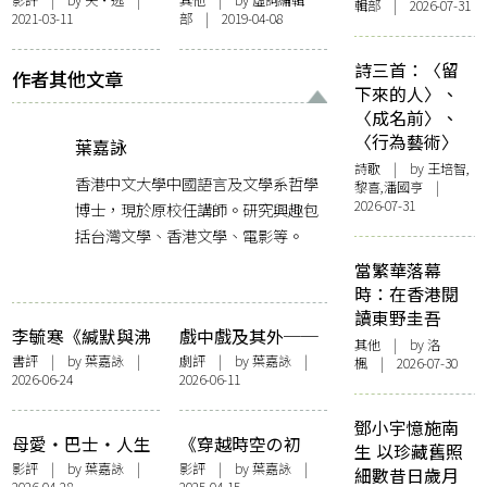
輯部 | 2026-07-31
2021-03-11
部 | 2019-04-08
煉、遺憾
詩三首：〈留
作者其他文章
下來的人〉、
〈成名前〉、
〈行為藝術〉
葉嘉詠
詩歌
| by 王培智,
香港中文大學中國語言及文學系哲學
黎喜,潘國亨 |
2026-07-31
博士，現於原校任講師。研究興趣包
括台灣文學、香港文學、電影等。
當繁華落幕
時：在香港閱
讀東野圭吾
李毓寒《緘默與沸
戲中戲及其外──
其他
| by
洛
騰》的自然書寫
評新域劇團《小城
書評
| by
葉嘉詠
|
劇評
| by
葉嘉詠
|
楓
| 2026-07-30
2026-06-24
2026-06-11
之春》
鄧小宇憶施南
母愛‧巴士‧人生
《穿越時空の初
生 以珍藏舊照
終點──評《我們
吻》穿越橋段之必
影評
| by
葉嘉詠
|
影評
| by
葉嘉詠
|
細數昔日歲月
2026-04-28
2025-04-15