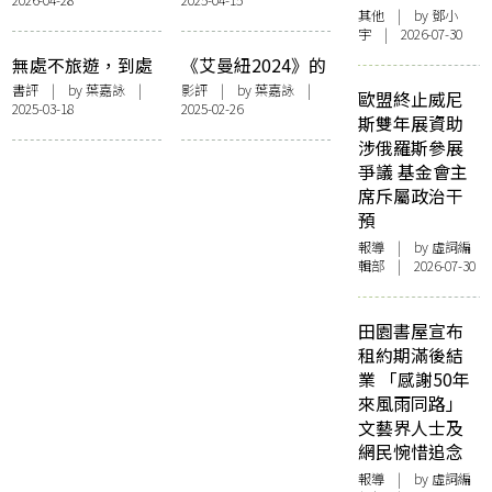
不是什麼》
要
其他
| by 鄧小
宇 | 2026-07-30
無處不旅遊，到處
《艾曼紐2024》的
有讀者——談淮遠
香港故事
書評
| by
葉嘉詠
|
影評
| by
葉嘉詠
|
歐盟終止威尼
2025-03-18
2025-02-26
的《懶鬼出門》
斯雙年展資助
涉俄羅斯參展
爭議 基金會主
席斥屬政治干
預
報導
| by 虛詞編
輯部 | 2026-07-30
田園書屋宣布
租約期滿後結
業 「感謝50年
來風雨同路」
文藝界人士及
網民惋惜追念
報導
| by 虛詞編