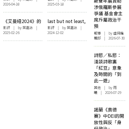
斯雙年展資助
2026-04-28
2025-03-18
不是什麼》
的《懶鬼出門》
涉俄羅斯參展
爭議 基金會主
席斥屬政治干
《艾曼紐2024》的
last but not least,
預
香港故事
shall WE dance？
影評
| by
葉嘉詠
|
影評
| by
葉嘉詠
|
2025-02-26
2024-12-02
──評《破‧地
報導
| by 虛詞編
輯部 | 2026-07-30
獄》The Last
Dance
詩慾／私慾：
淺談詩歌裏
「紅豆」意象
及時間的「到
此一遊」
其他
| by 雨
曦 | 2026-07-29
諾蘭《奧德
賽》中DEI的開
放性與反「身
份政治」