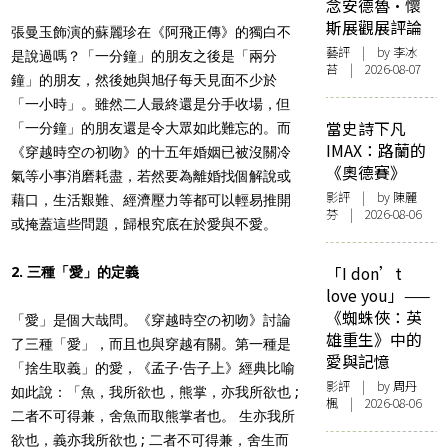
念安德魯·懷
斯展觀展評論
張曼玉飾演的蘇麗珍在《阿飛正傳》的獨白不
藝評
| by 李冰
是說過嗎？「一分鐘」的朋友之後是「兩分
苔 | 2026-08-07
鐘」的朋友，然後她與旭仔每天見面不少於
「一小時」。雖然二人最終還是分手收場，但
當史詩下凡
「一分鐘」的朋友還是令大眾如此難忘的。而
IMAX：路蘭的
《穿越時空の初吻》的十五年婚姻已被沒關冷
《奧德賽》
氣等小事消磨耗盡，若然要為離婚找個解說或
影評
| by 陳麗
藉口，生活艱難、經濟壓力等都可以輕易推開
芬 | 2026-08-06
或掩蓋這些問題，歸根究底在於愛與不愛。
「I don’t
2. 三種「愛」的定義
love you」——
《蜘蛛俠：英
「愛」是個大哉問。《穿越時空の初吻》討論
雄重生》中的
了三種「愛」，而且也與穿越有關。第一種是
愛與記憶
「捨生取義」的愛，《孟子‧告子上》經典比喻
影評
| by
周丹
如此說：「魚，我所欲也，熊掌，亦我所欲也 ;
楓
| 2026-08-06
二者不可得兼，舍魚而取熊掌者也。 生亦我所
欲也，義亦我所欲也 ; 二者不可得兼，舍生而