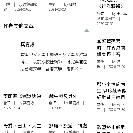
物》映後談 親述與
介：今日文青，必
報導
| by 虛詞編輯
書評
| by
紅眼
|
〈行為藝術〉
部 | 2024-03-19
2021-09-08
坂本龍一合作緣起
讀今村夏子《紫色
詩歌
| by 王培智,
邀坂元裕二編寫愛
裙子的女人》
黎喜,潘國亨 |
情電影
2026-07-31
作者其他文章
當繁華落幕
葉嘉詠
時：在香港閱
讀東野圭吾
香港中文大學中國語言及文學系哲學
博士，現於原校任講師。研究興趣包
其他
| by
洛
楓
| 2026-07-30
括台灣文學、香港文學、電影等。
鄧小宇憶施南
生 以珍藏舊照
李毓寒《緘默與沸
戲中戲及其外──
細數昔日歲月
騰》的自然書寫
評新域劇團《小城
書評
| by
葉嘉詠
|
劇評
| by
葉嘉詠
|
其他
| by 鄧小
2026-06-24
2026-06-11
之春》
宇 | 2026-07-30
母愛‧巴士‧人生
無處不旅遊，到處
歐盟終止威尼
終點──評《我們
有讀者——談淮遠
影評
| by
葉嘉詠
|
書評
| by
葉嘉詠
|