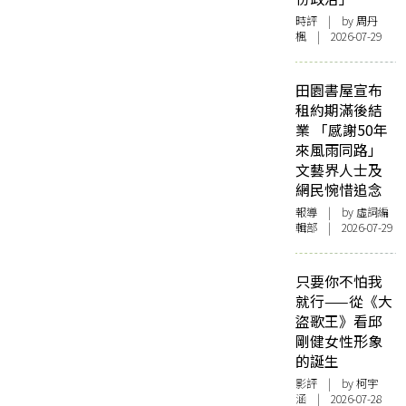
時評
| by
周丹
楓
| 2026-07-29
田園書屋宣布
租約期滿後結
業 「感謝50年
來風雨同路」
文藝界人士及
網民惋惜追念
報導
| by 虛詞編
輯部 | 2026-07-29
只要你不怕我
就行——從《大
盜歌王》看邱
剛健女性形象
的誕生
影評
| by 柯宇
涵 | 2026-07-28