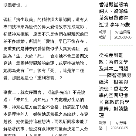
香港殿堂級填
取義者也。」
詞人、資深綠
葉演員黎彼得
硯駈「捨生取義」的精神獲大眾認同，還有人
逝世 享年76歲
專門找神奈為他們的偉大愛情故事拍成電影，
報導
| by 虛詞編
卻遭神奈拒絕，原因不只是他們在硯駈死前已
輯部 | 2026-08-05
差不多離婚，所謂的「愛情」早已不復存在，
更重要的是神奈的愛情觀似乎大異於硯駈，她
從視差到離
認為「生」大於「死」，否則她不會三番四次
散：香港文學
穿越，意圖轉變硯駈的命運，或更準確地說，
及其本土問題
她認為先有「生」後有「死」，這是第二種
——陳智德與勞
愛。那麼她是否「重利忘義」？
緯洛「根著與
流徙：香港文
事實上，就次序而言，《論語‧先進》不是說
學的空間記憶
過：「未知生，焉知死」？先處理好生活的
× 離散的哲學
事，神奈在這方面完全不合格，她忘記了硯駈
思辨」對談整
本是理性的人，婚後她居然視之為缺點，在穿
理
越後，她仍堅持這種想法，而硯駈同樣未能了
報導
| by 勞緯
洛 | 2026-08-05
解活著的事，他沒有跟神奈商量而決定二人分
床而睡，一人在書房，一人在睡房。