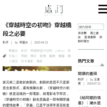
《穿越時空の初吻》穿越橋
段之必要
奧德賽
獨立書
店
香港書展
寂
靜的朋友
影評
| by
葉嘉詠
| 2025-04-15
葉嘉詠
影評
穿越時空の初吻
1stkiss
坂
元裕二
穿越
橋段
愛情
婚姻
離婚
個
熱門文章
人意志
日本電影
電影
閱讀的盡頭
時評
| by 王建
坂元裕二是敢於創新的。創新的意思不只是新
鏗 | 2026-07-22
意念新形式，還有推陳出新，《穿越時空の初
吻》便是這樣的一部電影。就電影名字而言，
《給阿嬤的情
《穿越時空の初吻》顧名思義是一部有關穿越
書》：潮水退
的愛情故事，「穿越」已是平淡尋常甚至俗套