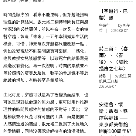
【字遊行·巴
時間是順序的，看來不能逆轉，但穿越能扭轉
黎】熱
理性的計算結果。坂元裕二翻轉時間長短與感
字遊行
| by 郭芊
情深淺的必然關係，並以神奈一次又一次的短
葉 | 2026-08-07
暫穿越，製造「未來」十五年幸福婚姻生活的
機會。可惜，神奈每次穿越都只能改動一點，
詩三首：〈春
例如改變硯駈不到某間店買可樂餅、「感化」
雨〉、〈春
他與教授女兒談戀愛等，以致死亡的結果還是
後〉、〈隔靴
絲毫沒有變化。再一次證明，時間的累積並不
搔癢之七年〉
等於感情的培養及延長，數字的疊加也不等於
詩歌
| by 飲江,莫
總數的增加，有時甚至是相反的。
凱傑,王兆基 |
2026-08-07
由此可見，穿越可以是為了改變負面結果，也
可以呈現對抗命運的無力感，更可以用作推翻
安德魯·懷
理性的時間與感性的情感的不對等！因此，穿
斯：觀看、秩
越橋段並不只是可有可無的工具，而是把握二
序與靜謐 ——
東京都美術館
人感情進退的關鍵，坂元裕二反寫了天長地久
開館100周年紀
的愛情觀，同時沒否認曾經擁有的浪漫激情。