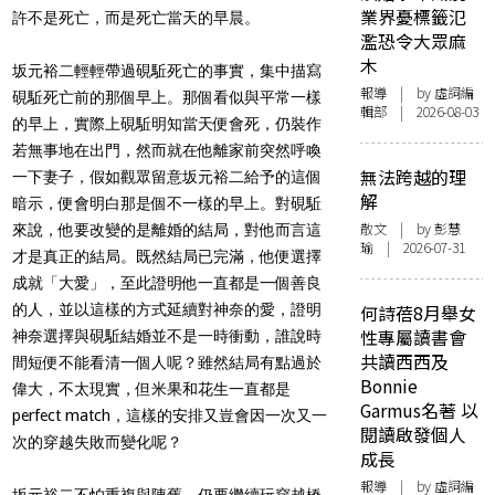
業界憂標籤氾
許不是死亡，而是死亡當天的早晨。
濫恐令大眾麻
木
坂元裕二輕輕帶過硯駈死亡的事實，集中描寫
報導
| by 虛詞編
硯駈死亡前的那個早上。那個看似與平常一樣
輯部 | 2026-08-03
的早上，實際上硯駈明知當天便會死，仍裝作
若無事地在出門，然而就在他離家前突然呼喚
無法跨越的理
一下妻子，假如觀眾留意坂元裕二給予的這個
解
暗示，便會明白那是個不一樣的早上。對硯駈
散文
| by 彭慧
來說，他要改變的是離婚的結局，對他而言這
瑜 | 2026-07-31
才是真正的結局。既然結局已完滿，他便選擇
成就「大愛」，至此證明他一直都是一個善良
的人，並以這樣的方式延續對神奈的愛，證明
何詩蓓8月舉女
性專屬讀書會
神奈選擇與硯駈結婚並不是一時衝動，誰說時
共讀西西及
間短便不能看清一個人呢？雖然結局有點過於
Bonnie
偉大，不太現實，但米果和花生一直都是
Garmus名著 以
perfect match，這樣的安排又豈會因一次又一
閱讀啟發個人
次的穿越失敗而變化呢？
成長
報導
| by 虛詞編
坂元裕二不怕重複與陳舊，仍要繼續玩穿越橋