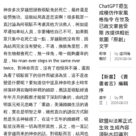
ChatGPT拒生
神奈多次穿越想拯救硯駈免於死亡，最終還是
成模仿作家風
徒勞無功。這個結局真是悲哀啊！很多觀眾一
格指令 在世及
直討論為何硯駈不考慮其他方法救人，例如提
已故文豪皆受
早通知車站人員，非要犧牲自己不可。如果觀
限 改提供相近
氛圍「原創」
眾只集中在死亡這一點，穿越顯然沒有用，因
文字
為結局完全沒有變化，不過，換個角度想，所
報導
| by 虛詞編
有生物都會死亡，無一倖免，唯一能夠慶幸的
輯部 | 2026-08-04
是，No man ever steps in the same river
twice。對神奈而言，沒有了怨恨與不滿，還因
為看了硯駈留下的信件而破涕為笑，這不是改
【新書】《賣
書者言》編輯
變是什麼呢？要知道信中提及神奈吃多士時常
序
掉落碎屑在咖啡杯裡的細節，應該是硯駈經過
年年月月的觀察才能留下深刻印象的，由此證
書序
| by 阿
豆 | 2026-08-03
明坂元裕元忽略了「重啟」美滿婚姻生活的過
程，實在是明智之舉，雖然直白的讀信方式顯
然是失去神秘感了。在這十五年的婚姻裡，硯
歐盟AI法案正式
駈並沒再視一切為理所當然，反之，他一直記
生效 生成內容
須貼水印識別
著穿越而來的神奈的話。對硯駈而言，結局也