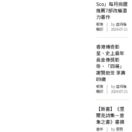
Sco」每月挑選
推薦7部改編潛
力書作
報導
| by 虛詞編
輯部 | 2026-07-21
香港傳奇影
星、史上最年
長金像獎影
帝、「四哥」
謝賢逝世 享壽
89歲
報導
| by 虛詞編
輯部 | 2026-07-21
【新書】《里
爾克詩集－意
象之書》書摘
書序
| by 里爾