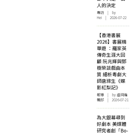
人的決定
專訪
| by
Hei | 2026-07-22
【香港書展
2026】書展精
華遊 ：羅家英
傳奇生涯大回
顧 阮兆輝與鄧
樹榮談戲曲本
質 細析粵劇大
師唐滌生《蝶
影紅梨記》
報導
| by 虛詞編
輯部 | 2026-07-21
為大銀幕尋到
好劇本 美媒體
研究者創「Bo-