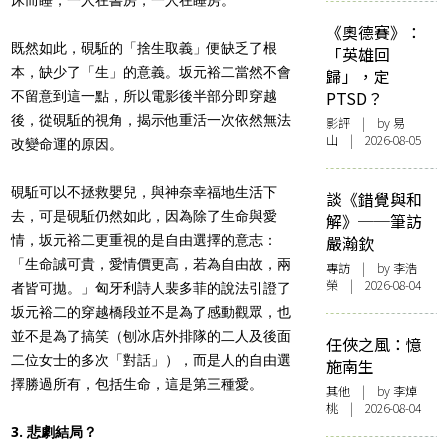
《奧德賽》：
既然如此，硯駈的「捨生取義」便缺乏了根
「英雄回
本，缺少了「生」的意義。坂元裕二當然不會
歸」，定
PTSD？
不留意到這一點，所以電影後半部分即穿越
後，從硯駈的視角，揭示他重活一次依然無法
影評
| by 易
山 | 2026-08-05
改變命運的原因。
硯駈可以不拯救嬰兒，與神奈幸福地生活下
談《錯覺與和
去，可是硯駈仍然如此，因為除了生命與愛
解》──筆訪
情，坂元裕二更重視的是自由選擇的意志：
嚴瀚欽
「生命誠可貴，愛情價更高，若為自由故，兩
專訪
| by 李浩
榮 | 2026-08-04
者皆可拋。」匈牙利詩人裴多菲的說法引證了
坂元裕二的穿越橋段並不是為了感動觀眾，也
並不是為了搞笑（刨冰店外排隊的二人及後面
任俠之風：憶
二位女士的多次「對話」），而是人的自由選
施南生
擇勝過所有，包括生命，這是第三種愛。
其他
| by 李焯
桃 | 2026-08-04
3. 悲劇結局？