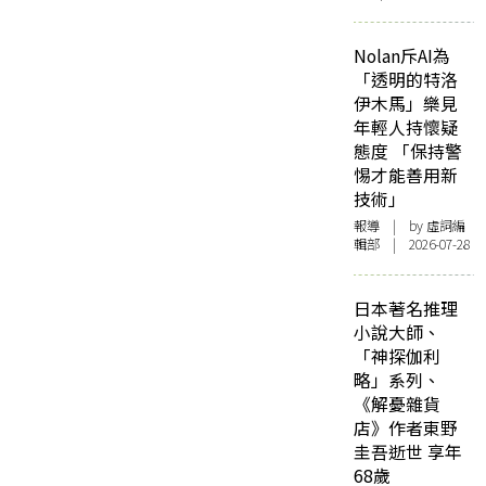
Nolan斥AI為
「透明的特洛
伊木馬」樂見
年輕人持懷疑
態度 「保持警
惕才能善用新
技術」
報導
| by 虛詞編
輯部 | 2026-07-28
日本著名推理
小說大師、
「神探伽利
略」系列、
《解憂雜貨
店》作者東野
圭吾逝世 享年
68歲