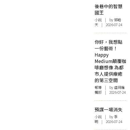
後巷中的智慧
國王
小說
| by 鄧皓
天 | 2026-07-24
你好，我想點
一份藝術！
Happy
Medium顛覆咖
啡廳想像 為都
市人提供療癒
的第三空間
報導
| by 虛詞編
輯部 | 2026-07-24
預謀一場消失
小說
| by 季
明 | 2026-07-24