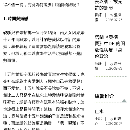
去以後，被允
得不值一提，究竟為何還要用這個橋段呢？
許的鄉愁
影評
| by 盤柳
1. 時間與婚戀
儂 | 2026-07-23
硯駈與神奈拍拖一個月便結婚，兩人又因結婚
諾蘭《奧德
十五年而離婚，以月計的戀愛比以年計的婚
賽》中DEI的開
姻，孰長孰短？這道數學題應該輕易算出答
放性與反「身
案，但坂元裕二以實際生活呈現婚戀都不是計
份政治」
數而得。
時評
| by
周丹
楓
| 2026-07-29
十五的婚姻令硯駈後悔放棄當古生物學家，也
令神奈認為丈夫愛別人（犧牲自己去救嬰兒）
而不愛她。十五年說長不長說短不短，不過，
編輯推介
相比二人只是坐在梳化上聊愛情聊穿越聊離婚
聊死亡，話題有輕鬆有沉重有誇張有貼地，怎
也說得上是長時間吧！這樣一段萍水相逢的情
止水
誼，竟然勝過十五年婚姻的千言萬語和柴米油
小說
| by 胡韡
鹽，而談話的結論更是勁爆：「我（硯駈）不
心 | 2026-08-07
想和你（神奈）離婚」！