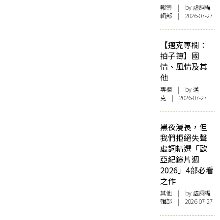
報導
| by 虛詞編
輯部 | 2026-07-27
【邁克專欄：
拍子簿】國
情、風情及其
他
專欄
| by
邁
克
| 2026-07-27
黑夜漫長，但
我們拒絕失聲
虛詞精選「歐
亞紀錄片週
2026」4部必看
之作
其他
| by 虛詞編
輯部 | 2026-07-27