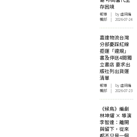
存困境
報導
| by 虛詞編
輯部 | 2026-07-24
嘉達物流台灣
分部憂踩紅線
拒運「違規」
書及停送4間獨
立書店 要求出
版社列出貨運
清單
報導
| by 虛詞編
輯部 | 2026-07-23
《候鳥》編劇
林坤燿 × 導演
李智達：離開
與留下，從來
都不只是一個