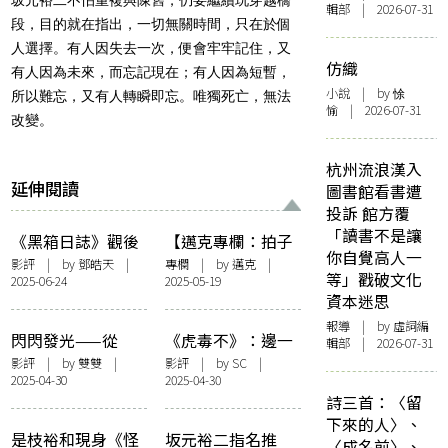
輯部 | 2026-07-31
段，目的就在指出，一切無關時間，只在於個
人選擇。有人因失去一次，便會牢牢記住，又
仿織
有人因為未來，而忘記現在；有人因為短暫，
小說
| by 悇
所以難忘，又有人轉瞬即忘。唯獨死亡，無法
愉 | 2026-07-31
改變。
杭州流浪漢入
延伸閱讀
圖書館看書遭
投訴 館方覆
「讀書不是讓
《黑箱日誌》觀後
【邁克專欄：拍子
你自覺高人一
感：創傷的意義與
簿】布烈遜筆記
影評
| by 鄧皓天 |
專欄
| by
邁克
|
等」戳破文化
2025-06-24
2025-05-19
政治
資本迷思
報導
| by 虛詞編
閃閃發光——從
《虎毒不》：邊一
輯部 | 2026-07-31
《貓貓的奇幻漂
個發明了母職
影評
| by
雙雙
|
影評
| by SC |
2025-04-30
2025-04-30
流》中的魚談起
詩三首：〈留
下來的人〉、
是枝裕和現身《怪
坂元裕二指名推
〈成名前〉、