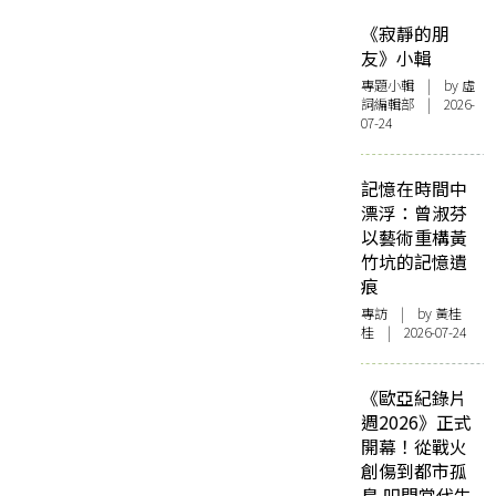
《寂靜的朋
友》小輯
專題小輯
| by 虛
詞編輯部 | 2026-
07-24
記憶在時間中
漂浮：曾淑芬
以藝術重構黃
竹坑的記憶遺
痕
專訪
| by 黃桂
桂 | 2026-07-24
《歐亞紀錄片
週2026》正式
開幕！從戰火
創傷到都市孤
島 叩問當代生