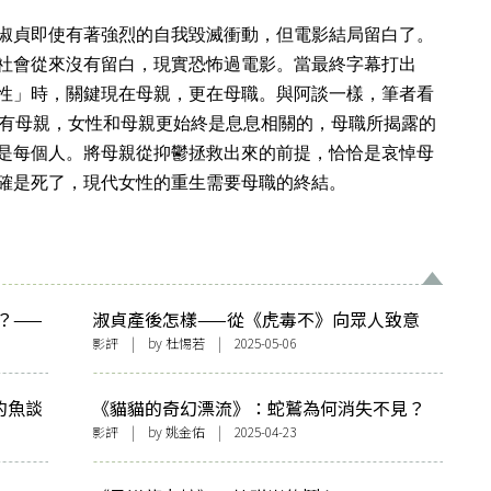
淑貞即使有著強烈的自我毀滅衝動，但電影結局留白了。
社會從來沒有留白，現實恐怖過電影。當最終字幕打出
性」時，關鍵現在母親，更在母職。與阿談一樣，筆者看
有母親，女性和母親更始終是息息相關的，母職所揭露的
是每個人。將母親從抑鬱拯救出來的前提，恰恰是哀悼母
確是死了，現代女性的重生需要母職的終結。
？——
淑貞產後怎樣——從《虎毒不》向眾人致意
影評
| by 杜惕若 | 2025-05-06
的魚談
《貓貓的奇幻漂流》：蛇鷲為何消失不見？
影評
| by 姚金佑 | 2025-04-23