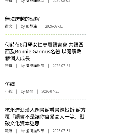
報導
| by 虛詞編輯部 | 2026-08-03
無法跨越的理解
散文
| by 彭慧瑜 | 2026-07-31
何詩蓓8月舉女性專屬讀書會 共讀西
西及Bonnie Garmus名著 以閱讀啟
發個人成長
報導
| by 虛詞編輯部 | 2026-07-31
仿織
小說
| by 悇愉 | 2026-07-31
杭州流浪漢入圖書館看書遭投訴 館方
覆「讀書不是讓你自覺高人一等」戳
破文化資本迷思
報導
| by 虛詞編輯部 | 2026-07-31