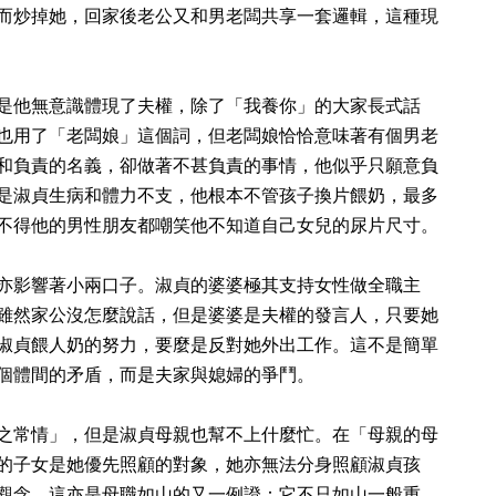
而炒掉她，回家後老公又和男老闆共享一套邏輯，這種現
是他無意識體現了夫權，除了「我養你」的大家長式話
也用了「老闆娘」這個詞，但老闆娘恰恰意味著有個男老
和負責的名義，卻做著不甚負責的事情，他似乎
只願意負
是淑貞生病和體力不支，他根本不管孩子換片餵奶，最多
不得他的男性朋友都嘲笑他不知道自己女兒的尿片尺寸。
亦影響著小兩口子。淑貞的婆婆極其支持女性做全職主
雖然家公沒怎麼說話，但是
婆婆是夫權的發言人
，只要她
淑貞餵人奶的努力，要麼是反對她外出工作。這不是簡單
個體間的矛盾，而是夫家與媳婦的爭鬥。
之常情」，但是淑貞母親也幫不上什麼忙。在「母親的母
的子女是她優先照顧的對象，她亦無法分身照顧淑貞孩
觀念，這亦是母職如山的又一例證：它不只如山一般重，