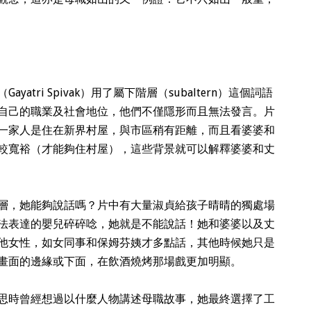
tri Spivak）用了
屬下階層
（subaltern）這個詞語
自己的職業及社會地位，他們不僅隱形而且無法發言。片
一家人是住在新界村屋，與市區稍有距離，而且看婆婆和
較寬裕（才能夠住村屋），這些背景就可以解釋婆婆和丈
層，她能夠說話嗎？片中有大量淑貞給孩子晴晴的獨處場
法表達的嬰兒碎碎唸，她就是
不能說話
！她和婆婆以及丈
他女性，如女同事和保姆芬姨才多點話，其他時候她只是
畫面的邊緣或下面，在飲酒燒烤那場戲更加明顯。
思時曾經想過以什麼人物講述母職故事，她最終選擇了工