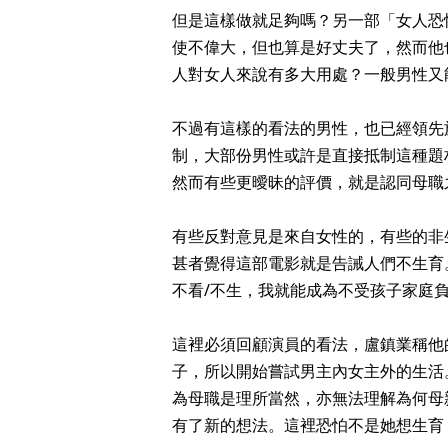
但是這樣做就足夠嗎？另一部「女人恐
使不偉大，但也算是好丈夫了，然而他
人對女人來說有多大用處？一般男性又
不過有這樣的看法的男性，也已經領先於
制，大部份男性或許是直接抵制這種題
然而有些更曖昧的評價，就是認同母職
有些反對意見是來自女性的，有些的非
甚者覺得這部電影就是告誡人們不生育
不看/不生，我就能成為不受孩子家庭負
這裡必須回顧演員的看法，盧鎮業稱他
子，所以開始嘗試男主內女主外的生活
為母職是理所當然，亦無法理解為何母
有了新的想法。這裡恐怕不是她想生育