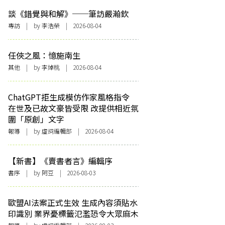
談《錯覺與和解》──筆訪嚴瀚欽
專訪
| by 李浩榮 | 2026-08-04
任俠之風：憶施南生
其他
| by 李焯桃 | 2026-08-04
ChatGPT拒生成模仿作家風格指令
在世及已故文豪皆受限 改提供相近氛
圍「原創」文字
報導
| by 虛詞編輯部 | 2026-08-04
【新書】《賣書者言》編輯序
書序
| by 阿豆 | 2026-08-03
歐盟AI法案正式生效 生成內容須貼水
印識別 業界憂標籤氾濫恐令大眾麻木