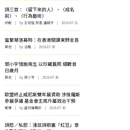
詩三首：〈留下來的人〉、〈成名
前〉、〈行為藝術〉
詩歌
| by 王培智,黎喜,潘國亨 | 2026-07-31
當繁華落幕時：在香港閱讀東野圭吾
其他
| by
洛楓
| 2026-07-30
鄧小宇憶施南生 以珍藏舊照 細數昔
日歲月
其他
| by 鄧小宇 | 2026-07-30
歐盟終止威尼斯雙年展資助 涉俄羅斯
參展爭議 基金會主席斥屬政治干預
報導
| by 虛詞編輯部 | 2026-07-30
詩慾／私慾：淺談詩歌裏「紅豆」意