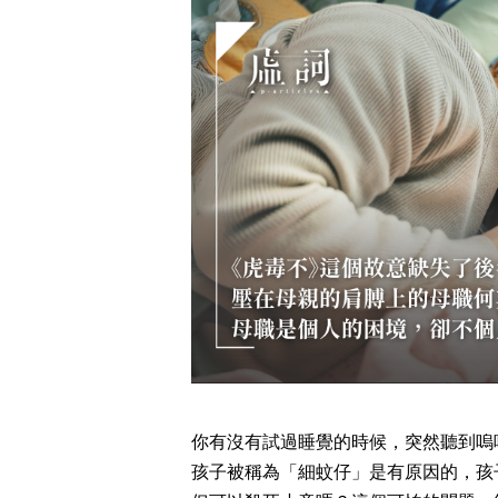
你有沒有試過睡覺的時候，突然聽到嗚
孩子被稱為「細蚊仔」是有原因的，孩