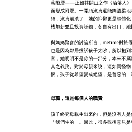
薪階層——正如其開山之作《淪落人》
而變成附屬。一開頭淑貞還能夠溫柔地
絕，淑貞崩潰了，她的
抑鬱
更是軀體化
槽加薪並且投資賺錢，各自有出口，她
與媽媽聚會的討論所言，metime對
也是因為鄰居投訴孩子太吵，所以抱到
官，她明明不是你的一部分，本來不屬
其之義務。對於母親來說，這如同怪物
恨，孩子從希望變成絕望，是善惡的二
母職，還是每個人的職責
孩子終究母親生出來的，但是沒有人是
「我們生的」。因此，很多觀後意見是