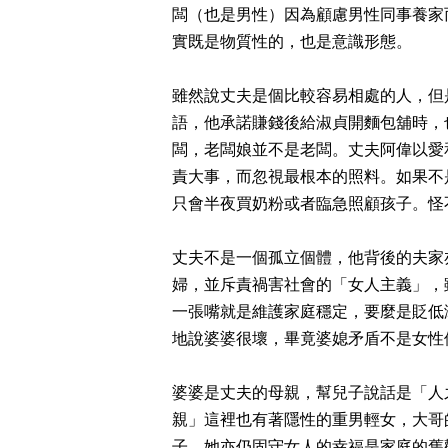
闆（也是男性）因為顧慮男性同事養家
實既是物質性的，也是意識形態。
雖然說丈夫是個比較容易相處的人，但
語，他承諾賺錢後給淑貞開麵包舖時，
闆，老闆娘並不是老闆。丈夫阿偉以愛
責大事
，而忽視最根本的照料。如果不
只會半夜買奶粉或者臨急照顧孩子。怪
丈夫不是一個孤立個體，他背後的夫家
婦，並斥責禍害社會的「女人主義」，
一張嘴就是維護家庭穩定，要麼是貶低
地說婆婆很壞，畢竟婆媳矛盾不是女性
婆婆是丈夫的母親，幫兒子說話是「人
親」這裡也有著隱性的重男輕女，大哥
子，她亦仍固守女人的幸福是家庭的舊