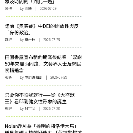
象及時間的「到此一遊」
其他
| by 雨曦 | 2026-07-29
諾蘭《奧德賽》中DEI的開放性與反
「身份政治」
時評
| by
周丹楓
| 2026-07-29
田園書屋宣布租約期滿後結業 「感謝
50年來風雨同路」文藝界人士及網民
惋惜追念
報導
| by 虛詞編輯部 | 2026-07-29
只要你不怕我就行——從《大盜歌
王》看邱剛健女性形象的誕生
影評
| by 柯宇涵 | 2026-07-28
Nolan斥AI為「透明的特洛伊木馬」
樂見年輕人持懷疑態度 「保持警惕才