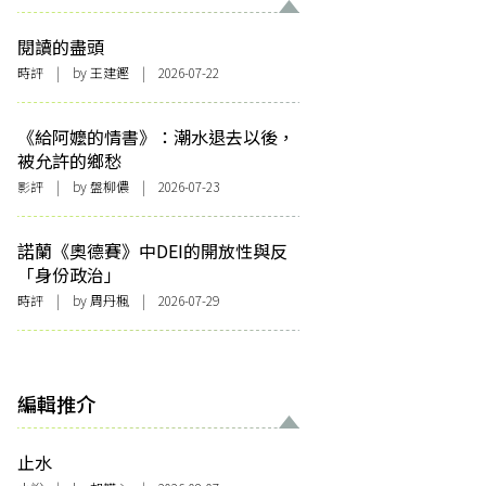
閱讀的盡頭
時評
| by 王建鏗 | 2026-07-22
《給阿嬤的情書》：潮水退去以後，
被允許的鄉愁
影評
| by 盤柳儂 | 2026-07-23
諾蘭《奧德賽》中DEI的開放性與反
「身份政治」
時評
| by
周丹楓
| 2026-07-29
編輯推介
止水