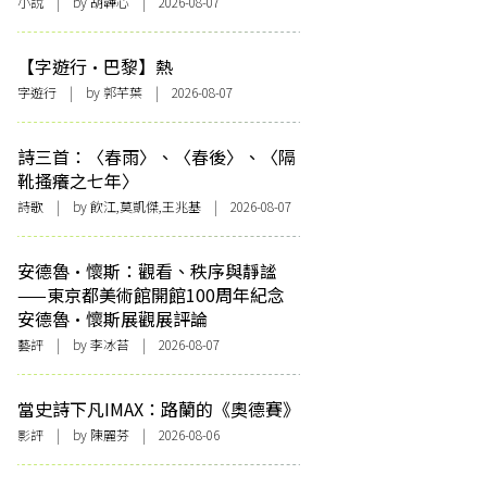
小說
| by 胡韡心 | 2026-08-07
【字遊行·巴黎】熱
字遊行
| by 郭芊葉 | 2026-08-07
詩三首：〈春雨〉、〈春後〉、〈隔
靴搔癢之七年〉
詩歌
| by 飲江,莫凱傑,王兆基 | 2026-08-07
安德魯·懷斯：觀看、秩序與靜謐
——東京都美術館開館100周年紀念
安德魯·懷斯展觀展評論
藝評
| by 李冰苔 | 2026-08-07
當史詩下凡IMAX：路蘭的《奧德賽》
影評
| by 陳麗芬 | 2026-08-06