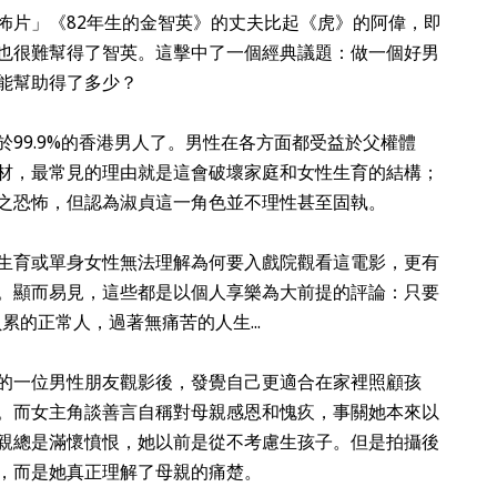
怖片」《82年生的金智英》的丈夫比起《虎》的阿偉，即
也很難幫得了智英。這擊中了一個經典議題：做一個好男
能幫助得了多少？
99.9%的香港男人了。男性在各方面都受益於父權體
材，最常見的理由就是這會破壞家庭和女性生育的結構；
之恐怖，但認為淑貞這一角色並不理性甚至固執。
生育或單身女性無法理解為何要入戲院觀看這電影，更有
。顯而易見，這些都是以個人享樂為大前提的評論：只要
累的正常人，過著無痛苦的人生...
的一位男性朋友觀影後，發覺自己更適合在家裡照顧孩
。而女主角談善言自稱對母親感恩和愧疚，事關她本來以
親總是滿懷憤恨，她以前是從不考慮生孩子。但是拍攝後
，而是她真正理解了母親的痛楚。