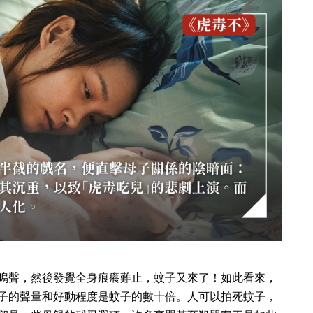
嗚聲，然後發覺全身痕癢難止，蚊子又來了！如此看來，
子的聲量和好動程度是蚊子的數十倍。人可以拍死蚊子，