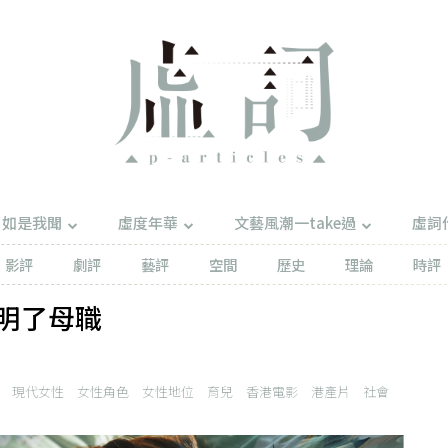
如是我聞
虛度年華
文藝風潮一take過
虛詞
影評
劇評
藝評
空間
歷史
理論
時評
明了母職
現代女性
女性角色
女性地位
育兒
香港電影
港產片
社會