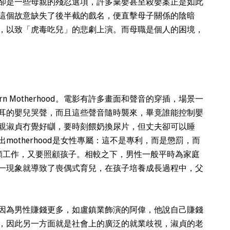
卻是一些母親的殘忍選項，許多棄嬰甚至殺嬰案正是如此
這個故意缺失了後半截的戲名，便直擊母子關係的陰暗
，以致「虎毒吃兒」的悲劇上演。而母職是個人的困境，
ern Motherhood。電影有許多畫面和
聲音
的穿插，場景一
耳的嬰兒哭聲，而且這些聲音隨時襲來，畢竟誰能控制嬰
親淑貞冇覺好瞓，要時刻餵奶換尿片，但丈夫卻可以睡
otherhood是女性專屬：這不是專利，而是懲罰，而
兼顧工作，又要照顧孩子。相較之下，男性一般平時為家庭
一現象就導致了喪偶式育兒，在孩子培養成長過程中，父
因為男性賺錢更多，如盧鎮業飾演的阿偉，他說自己賺錢
，因此另一方面就是社會上的廣泛的就業歧視，淑貞的老