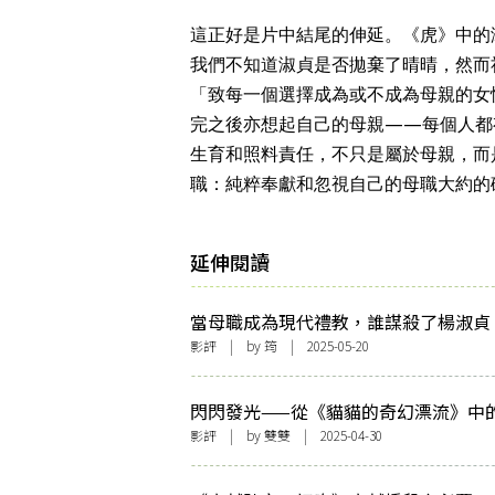
這正好是片中結尾的伸延。《虎》中的
我們不知道淑貞是否拋棄了晴晴，然而
「致每一個選擇成為或不成為母親的女
完之後亦想起自己的母親——每個人都
生育和照料責任，不只是屬於母親，而
職：純粹奉獻和忽視自己的母職大約的
延伸閱讀
當母職成為現代禮教，誰謀殺了楊淑貞
《虎毒不》
影評
| by 筠 | 2025-05-20
閃閃發光——從《貓貓的奇幻漂流》中
起
影評
| by
雙雙
| 2025-04-30