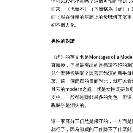
但可以殺死小童嗎？這個可怕的問題，
而來。《虎毒不》（下簡稱為《虎》）
面：壓在母親的肩膊上的
母職
何其沉重
卻不個人化。
男性的對證
《虎》的英文名是Montages of a Mod
直轉換，但是最突出的是循環不絕的刺
兒什麼時候哭呢？談善言飾演的新手母
著。這一個簡單的畫面對比，就可以看出m
且它的modern之處，就是女性既要
支柱，一般都是賺錢最多的角色，但這
親幾乎是消失的。
這一家庭
分工
仍然是保守的，一方面是
就行了，因為淑貞的工作賺不了什麼錢