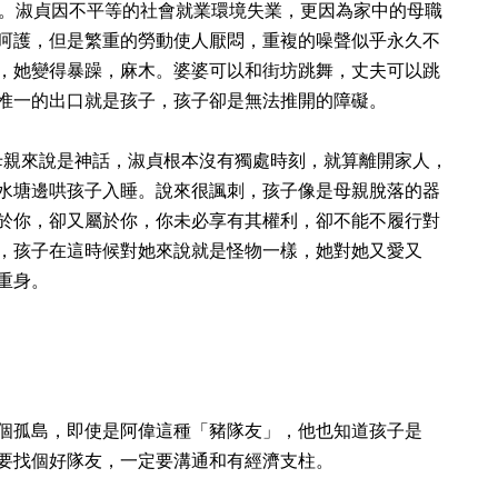
。淑貞因不平等的社會就業環境失業，更因為家中的母職
呵護，但是繁重的勞動使人厭悶，重複的噪聲似乎永久不
，她變得暴躁，麻木。婆婆可以和街坊跳舞，丈夫可以跳
惟一的出口就是孩子，孩子卻是無法推開的障礙。
於母親來說是神話，淑貞根本沒有獨處時刻，就算離開家人，
水塘邊哄孩子入睡。說來很諷刺，孩子像是母親脫落的器
於你，卻又屬於你，你未必享有其權利，卻不能不履行對
，孩子在這時候對她來說就是怪物一樣，她對她又愛又
重身。
個孤島，即使是阿偉這種「豬隊友」，他也知道孩子是
要找個好隊友，一定要溝通和有經濟支柱。