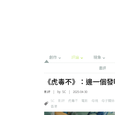
創作
評論
現象
書評
《虎毒不》：邊一個發
影評
| by SC | 2025-04-30
SC
影評
虎毒不
電影
母親
母子關係
香港