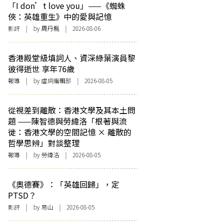
「I don’t love you」——《蜘蛛
俠：英雄重生》中的愛與記憶
影評
| by
周丹楓
| 2026-08-06
香港殿堂級填詞人、資深綠葉演員黎
彼得逝世 享年76歲
報導
| by 虛詞編輯部 | 2026-08-05
從視差到離散：香港文學及其本土問
題 ——陳智德與勞緯洛「根著與流
徙：香港文學的空間記憶 × 離散的
哲學思辨」對談整理
報導
| by 勞緯洛 | 2026-08-05
《奧德賽》：「英雄回歸」，定
PTSD？
影評
| by 易山 | 2026-08-05