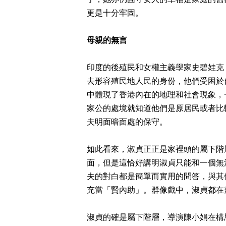
更是十分
牢固
。
母親的無言
印度的後殖民和女權主義學家史碧娃克（Gaya
去形容殖民地人民的身份，他們受困於
中體現了香港內在的地理和社會現象，
家公的處境就知道他們是原居民或者比
夫明面暗面處的保守。
如此看來，淑貞正正是家裡頭的屬下階
面，但是這恰好講明淑貞只能和一個無
夫的對白都是簡單而實用的問答，與其
充當「賢內助」。群像戲中，淑貞都在
淑貞的確是屬下階層，導演陳小娟在構