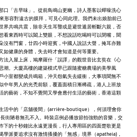
那口「古早味」。從前鳥鳴山更幽，詩人墨客以蟬噪洗心
ry一字來形容對遠古的膜拜，可見心同此理。我們未出娘胎前已
世界共鳴共震，除非天生耳聾或是避世遁居斬斷六親，否
想看東西時可以闔上雙眼，不想說話吃喝時可以閉嘴，聞
朵沒有門窗，廿四小時迎賓，中國人說話大聲，掩耳亦難
又如健康的身體，失去時才會知道是何等重要。
方法入屋上床，鳩摩羅什「誤譯」的觀世音比玄奘在《心
思潮。大廈高樓的建築模式早已跟隨蜜糖農場的美學風
戶小室都變成共鳴箱，沖天怨氣失去緩衝，大事瑣聞無不
似中年男人的光禿前額，覆蓋面積日漸稀疏，港人上班放
活的藝術，不知不覺間又學會應付生活的藝術，香港這顆
的「店舖後間」(arrière-boutique），何須理會你
r），長街陋巷無孔不入。時裝店例必播放節拍強勁的音樂，交
炸下的十秒鐘比永遠更漫長，行人專用區的四面楚歌更是
派要追求沒有激情搔擾的「無感」境界（apatheia)，