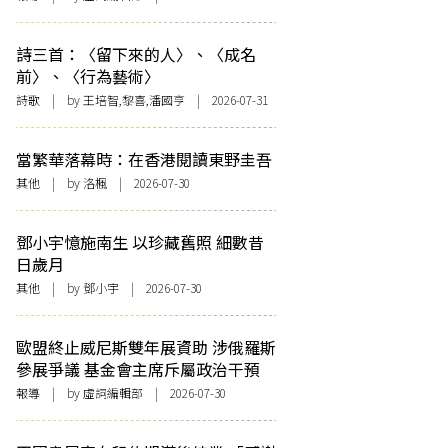
詩三首：〈留下來的人〉、〈成名
前〉、〈行為藝術〉
詩歌
| by 王培智,黎喜,潘國亨 | 2026-07-31
當繁華落幕時：在香港閱讀東野圭吾
其他
| by
洛楓
| 2026-07-30
鄧小宇憶施南生 以珍藏舊照 細數昔
日歲月
其他
| by 鄧小宇 | 2026-07-30
歐盟終止威尼斯雙年展資助 涉俄羅斯
參展爭議 基金會主席斥屬政治干預
報導
| by 虛詞編輯部 | 2026-07-30