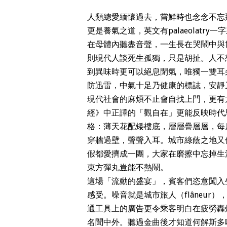
人類總愛緬懷過去，嘗鮮時也念念不忘
更是養氣之道，英文有palaeolat
在母體內聽盡音聲，一生長在哭鬧中與
則現代人談死生孤獨，只是胡扯。人不
到異味時更可以絕息閉氣，唯獨一雙耳
防迅雷，中氣十足乃健康的標誌，安靜
現代社會的麻煩不止會自找上門，更有
經》中正譯的「觀自在」更能反映時代
格：薄天花配矮樓底，層層疊層層，每
穿牆過壁，聲聲入耳。城市綠蔭之地又
假都愛擠成一團，大家在磨擦中忘掉生
東方彈丸豈能不熱鬧。
這場「流動的盛宴」，賓客們恣意闖入生活中
感受。噪音就是城市旅人（flâneu
通工具上的廣告更令乘客明白在疲勞轟
名聞中外。聽過金曲後才知道何解斯多噶學