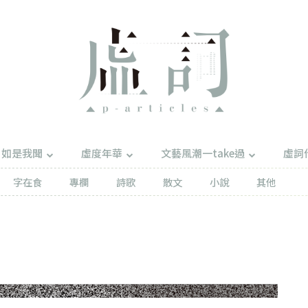
如是我聞
虛度年華
文藝風潮一take過
虛詞
字在食
專欄
詩歌
散文
小說
其他