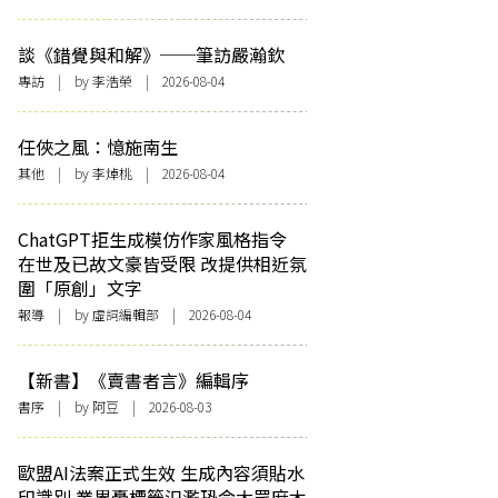
談《錯覺與和解》──筆訪嚴瀚欽
專訪
| by 李浩榮 | 2026-08-04
任俠之風：憶施南生
其他
| by 李焯桃 | 2026-08-04
ChatGPT拒生成模仿作家風格指令
在世及已故文豪皆受限 改提供相近氛
圍「原創」文字
報導
| by 虛詞編輯部 | 2026-08-04
【新書】《賣書者言》編輯序
書序
| by 阿豆 | 2026-08-03
歐盟AI法案正式生效 生成內容須貼水
印識別 業界憂標籤氾濫恐令大眾麻木