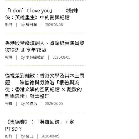
「I don’t love you」——《蜘蛛
俠：英雄重生》中的愛與記憶
影評
| by
周丹楓
| 2026-08-06
香港殿堂級填詞人、資深綠葉演員黎
彼得逝世 享年76歲
報導
| by 虛詞編輯部 | 2026-08-05
從視差到離散：香港文學及其本土問
題 ——陳智德與勞緯洛「根著與流
徙：香港文學的空間記憶 × 離散的
哲學思辨」對談整理
報導
| by 勞緯洛 | 2026-08-05
《奧德賽》：「英雄回歸」，定
PTSD？
影評
| by 易山 | 2026-08-05