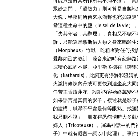
可能只是對其所作所為不痛不癢，「鈍
眾妙之門，「過敏力」則可算是自製地
大鏡，半夜廁所傳來水滴聲也宛如凌遲
嘗這種生命中的鹽（le sel de la 
「失其守者，其辭屈」，真相又不聰不
訴，只能算是繆斯借人類之身來唱頌生
（Morpheus）竹戰，吃租者對任
愛鄰如己的教訓，噪音來訪時有怨無路訴
屈積心底的不滿。亞里斯多德在《詩學
化（katharsis)，此詞更有淨滌
火激情修煉內丹或可更快到達坐忘大同
任苦主舌燦蓮花，設訴內容始終萬變不
如果語言是真實的影子，複述就是影子
的建構，膩滯不平處是何等眼熟。戒酒聚會中
我只聽不說」，朋友得悉怨情時大多觀
婦人（Tricoteuse）。羅馬神話中
子》中就有卮言一詞以申此理）。事件