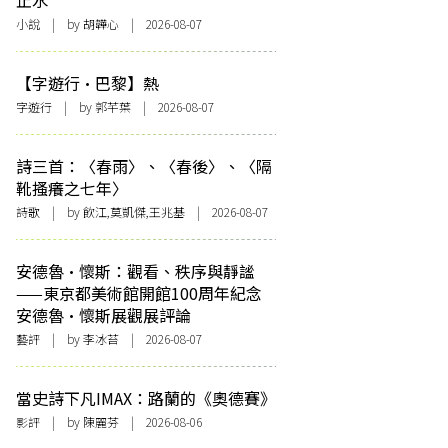
止水
小說
| by 胡韡心 | 2026-08-07
【字遊行·巴黎】熱
字遊行
| by 郭芊葉 | 2026-08-07
詩三首：〈春雨〉、〈春後〉、〈隔
靴搔癢之七年〉
詩歌
| by 飲江,莫凱傑,王兆基 | 2026-08-07
安德魯·懷斯：觀看、秩序與靜謐
——東京都美術館開館100周年紀念
安德魯·懷斯展觀展評論
藝評
| by 李冰苔 | 2026-08-07
當史詩下凡IMAX：路蘭的《奧德賽》
影評
| by 陳麗芬 | 2026-08-06