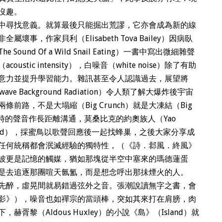
沒趣。
中尋找意義。就算最後只能掘出荒謬，它亦會成為新的線
事，作家貝利（Elisabeth Tova Bailey）因病臥
nd Of a Wild Snail Eating）一書中寫出微細雜聲
tic intensity），白噪音（white noise）除了有助
意力並提升學習能力。雜訊甚至令人認識過去，展望將
ave Background Radiation）令人類了解大爆炸後宇宙
前路，不是大塌縮（Big Crunch）就是大凍結（Big
轉時的聲音作長距離溝通，莫桑比克的約奧族人（Yao
ybird），採蜜鳥以歌聲回應後一起找蜂巢，之後大家分享成
任何統稱都會泯滅經驗的獨特性，（《詩．邶風．終風》
波更是記憶的觸媒，猶如那塊從半空中塞來的瑪德蓮蛋
是去追逐那團喧天氤氳，而是想念呼出那抺煙火的人。
先醉，虛晃間就易錯過弦外之音。張潮說讀無字之書，會
影》），噪音也如禪宗的當頭棒，突如其來打在肩膀，肉
黎（Aldous Huxley）的小說《島》（Island）就