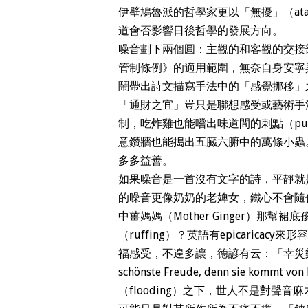
伊壁鳩魯派的哲學家更以「無擾」（ata
道會否影響日後哲學的發展方向。
噪音劃下兩個圓：主觀的和客觀的交接
管制條例》的適用範圍，無奈自身安寧
鬧帶出詩文描寫手法中的「感覺挪移」之道
「通財之宜」豈只是聯想感受或藝術手法而
制，吃炸雞也能嚐出味道間的刺點（pu
意鑽牆也能搗出五臓六腑中的萬條小蟲
多多益善。
如果噪音是一首沒有文字的詩，平靜就
的噪音更像奶奶的老婢女，鐵心不會隨
中薑媽媽（Mother Ginger）那
（ruffing）？英語有epicaricac
福感受，不遑多讓，德諺有云：「幸災樂禍真極
schönste Freude, denn sie k
（flooding）之下，世人不是對