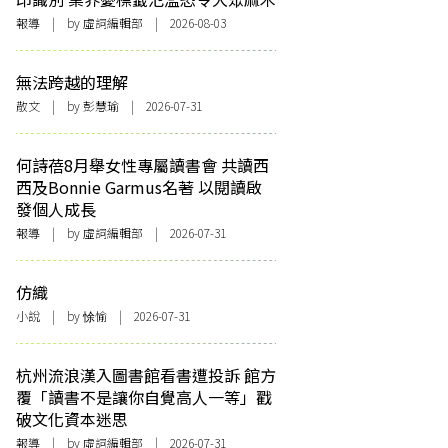
報導
| by 虛詞編輯部 | 2026-08-03
無法跨越的理解
散文
| by 彭慧瑜 | 2026-07-31
何詩蓓8月舉女性專屬讀書會 共讀西
西及Bonnie Garmus名著 以閱讀啟
發個人成長
報導
| by 虛詞編輯部 | 2026-07-31
仿織
小說
| by 悇愉 | 2026-07-31
杭州流浪漢入圖書館看書遭投訴 館方
覆「讀書不是讓你自覺高人一等」戳
破文化資本迷思
報導
| by 虛詞編輯部 | 2026-07-31