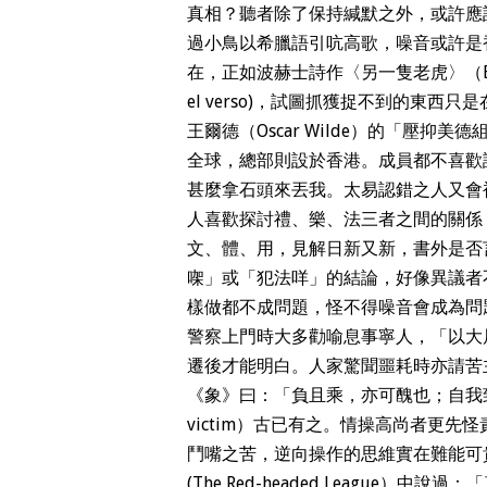
真相？聽者除了保持緘默之外，或許應該反問
過小鳥以希臘語引吭高歌，噪音或許是
在，正如波赫士詩作〈另一隻老虎〉（El otro
el verso)，試圖抓獲捉不到的東西只
王爾德（Oscar Wilde）的「壓抑美德組織」成員
全球，總部則設於香港。成員都不喜歡
甚麼拿石頭來丟我。太易認錯之人又會
人喜歡探討禮、樂、法三者之間的關係
文、體、用，見解日新又新，書外是否
㗎」或「犯法咩」的結論，好像異議者
樣做都不成問題，怪不得噪音會成為問
警察上門時大多勸喻息事寧人，「以大
遷後才能明白。人家驚聞噩耗時亦請苦
《象》曰：「負且乘，亦可醜也；自我致戎
victim）古已有之。情操高尚者更
鬥嘴之苦，逆向操作的思維實在難能可
(The Red-headed Leagu