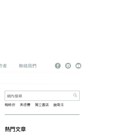
作者
聯絡我們
蜘蛛俠
奧德賽
獨立書店
施南生
熱門文章