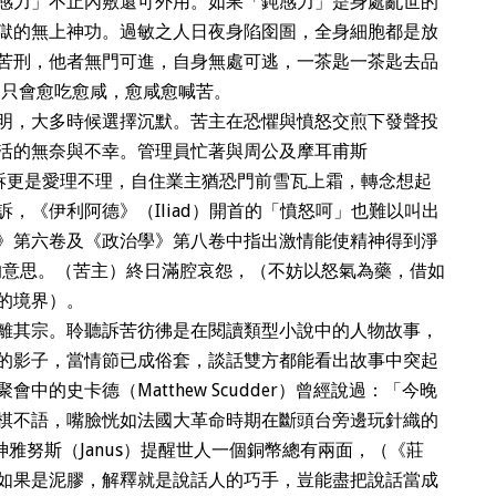
感力」不止內敷還可外用。如果「鈍感力」是身處亂世的
獄的無上神功。過敏之人日夜身陷囹圄，全身細胞都是放
苦刑，他者無門可進，自身無處可逃，一茶匙一茶匙去品
vie），只會愈吃愈咸，愈咸愈喊苦。
明，大多時候選擇沉默。苦主在恐懼與憤怒交煎下發聲投
活的無奈與不幸。管理員忙著與周公及摩耳甫斯
何投訴更是愛理不理，自住業主猶恐門前雪瓦上霜，轉念想起
，《伊利阿德》（Iliad）開首的「憤怒呵」也難以叫出
》第六卷及《政治學》第八卷中指出激情能使精神得到淨
和澄清的意思。（苦主）終日滿腔哀怨，（不妨以怒氣為藥，借如
的境界）。
離其宗。聆聽訴苦彷彿是在閱讀類型小說中的人物故事，
的影子，當情節已成俗套，談話雙方都能看出故事中突起
的史卡德（Matthew Scudder）曾經說過：「今晚
棋不語，嘴臉恍如法國大革命時期在斷頭台旁邊玩針織的
的門神雅努斯（Janus）提醒世人一個銅幣總有兩面，（《莊
如果是泥膠，解釋就是說話人的巧手，豈能盡把說話當成