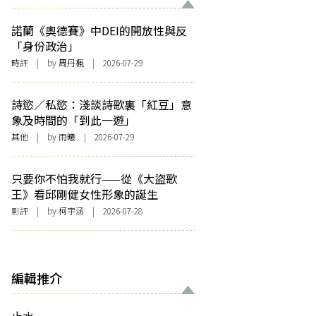
諾蘭《奧德賽》中DEI的開放性與反
「身份政治」
時評
| by
周丹楓
| 2026-07-29
詩慾／私慾：淺談詩歌裏「紅豆」意
象及時間的「到此一遊」
其他
| by 雨曦 | 2026-07-29
只要你不怕我就行——從《大盜歌
王》看邱剛健女性形象的誕生
影評
| by 柯宇涵 | 2026-07-28
編輯推介