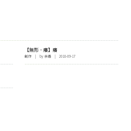
。
【無形．癢】癢
創作
| by
余遁
| 2018-09-17