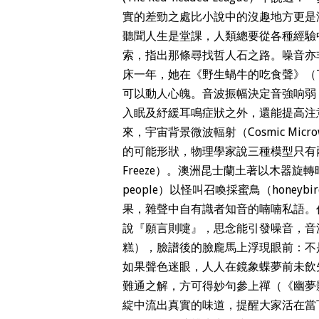
實的差勁之處比小說中的沒趣地方更是
聽聞人生是堂課，人類總要從各種經驗
索，指出那條尋找哲人石之路。噪音亦非全屬壞
床一年，她在《野生蝸牛的吃食聲》（The Sou
可以動人心魄。音波振幅決定音強响弱（acous
入眠及紓緩耳鳴症狀之外，還能提高注
來，宇宙背景微波輻射（Cosmic Microw
的可能形狀，物理學家說三種模型只有兩條
Freeze）。澳洲昆士蘭土著以木器旋
people）以怪叫召喚採蜜鳥（hone
果，雜聲中自有識者知音的喃喃私語。
說『願言則嚏』，思念能引發噪音，音
糕），臉譜後的臉龐馬上浮現眼前：不
如果聲色迷眼，人人在鏡象蝶夢前未飲
難通之解，方可得妙句參上禪（《幽夢
綻中流出真實的味道，提醒大家活在當下，赫胥