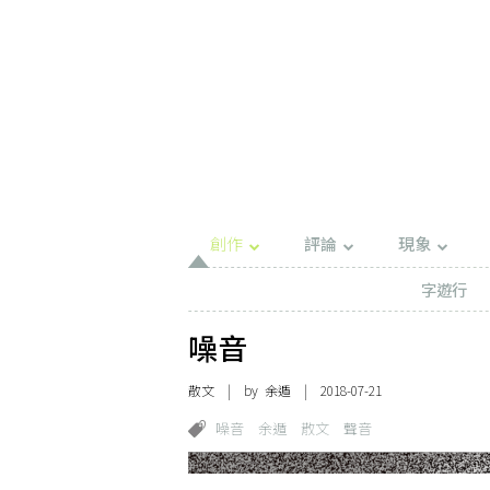
創作
評論
現象
字遊行
噪音
散文
| by
余遁
| 2018-07-21
噪音
余遁
散文
聲音