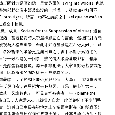
對方是否幻聽，畢竟吳爾芙（Virginia Woolf）也聽
香港郊野公園中經常出沒的「老虎」，猛獸如神無所不
 tigre）所言：牠不在詩詞之中（el que no está en
是在虛空中捕風。
（Society for the Suppression of Virtue）遍佈
認錯，當被指責時大都選擇顧左右而言他，然後問對方憑
被視為人格障礙者，至此才知道甚麼是左右做人難。中國
，各家哲學的爭論更是無日無之，書中不斷求索道德的
言行一致卻是另一回事。聾的傳人談論甚麼都有「黐線
不是蠢蛋就是傻瓜。原來事非犯法，大家喜歡做甚麼或怎
題，因為所謂的問題從來不被視為問題。
局著想」，至於閣下能否參與那個「大局」，還待事過境
主反躬自省，速累招尤未必無因。《易．解卦》六三，
，又誰咎也」，可見責怪被害者一事（blame the
先怪責自己，人家還未亮刀就揮刀自宮，此舉免卻了不少問手
貴：誰叫自己生長在福地之上？福爾摩斯在《紅髮聯盟》
e）中說過：「真實生活永遠比任何幻想更大膽」，此事反說亦有理：現