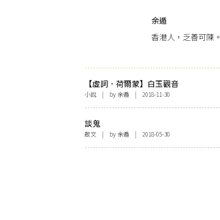
余遁
香港人，乏善可陳
【虛詞．荷爾蒙】白玉觀音
小說
| by
余遁
| 2018-11-30
談鬼
散文
| by
余遁
| 2018-05-30