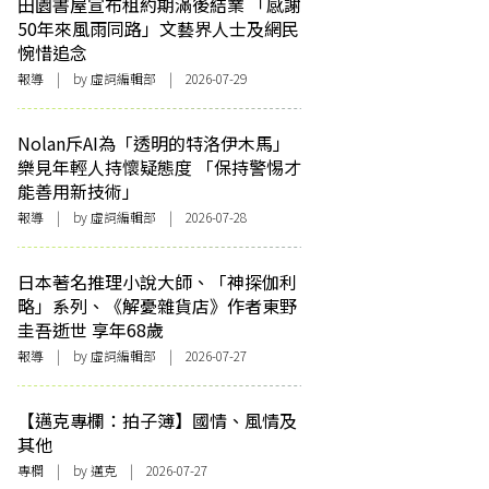
田園書屋宣布租約期滿後結業 「感謝
50年來風雨同路」文藝界人士及網民
惋惜追念
報導
| by 虛詞編輯部 | 2026-07-29
Nolan斥AI為「透明的特洛伊木馬」
樂見年輕人持懷疑態度 「保持警惕才
能善用新技術」
報導
| by 虛詞編輯部 | 2026-07-28
日本著名推理小說大師、「神探伽利
略」系列、《解憂雜貨店》作者東野
圭吾逝世 享年68歲
報導
| by 虛詞編輯部 | 2026-07-27
【邁克專欄：拍子簿】國情、風情及
其他
專欄
| by
邁克
| 2026-07-27