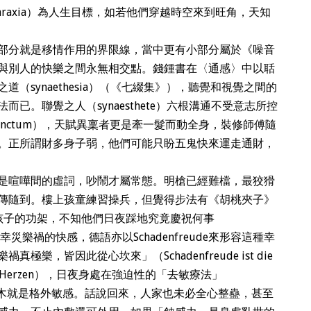
raxia）為人生目標，如若他們穿越時空來到旺角，天知
部分就是移情作用的界限線，當中更有小部分屬於《噪音
與別人的快樂之間永無相交點。錢鍾書在〈通感〉中以聒
（synaethesia）（《七綴集》），聽覺和視覺之間的
已。聯覺之人（synaesthete）六根溝通不受意志所控
nctum），天賦異稟者更是牽一髮而動全身，裝修師傅隨
。正所謂財多身子弱，他們可能只盼五鬼快來運走通財，
是喧嘩間的虛詞，吵鬧才屬常態。明槍已經難檔，最狡猾
傳隨到。樓上孩童練習操兵，但覺得步法有《胡桃夾子》
幫裙底孩子的功架，不知他們日夜踩地究竟慶祝何事
y來形容幸災樂禍的快感，德語亦以Schadenfreude來形容這種幸
樂，皆因此從心坎來」（Schadenfreude ist die
ommt von Herzen），日夜身處在強迫性的「去敏療法」
聲音麻木就是格外敏感。話說回來，人家也未必全心整蠱，甚至