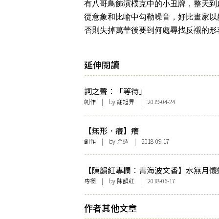
有八哥鳥飾演樸克中的小丑牌，整天到
從意象和比喻中勾勒噪音，好比畫家以
否則失掉萬華後要到何處尋找反襯的形
延伸閱讀
詞之聲︰「等待」
創作
| by
謝旭昇
| 2019-04-24
【無形．癢】癢
創作
| by
余遁
| 2018-09-17
【陳韻紅專欄︰青海波文香】水無月懷
專欄
| by
陳韻紅
| 2018-06-17
作者其他文章