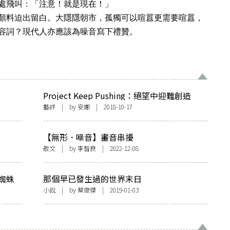
處飛叫：「注意！就是現在！」
顏料迫出留白。大隱隱朝市，孤獨可以喧囂更需要喧囂，
容詞？現代人亦應該為噪音寫下禮贊。
Project Keep Pushing：絕望中迎難創造
藝評
| by
安娜
| 2018-10-17
【無形．噪音】畫音串擾
散文
| by
李智良
| 2022-12-08
蜘蛛
那個早已發生過的世界末日
小說
| by
蔡俊傑
| 2019-01-03