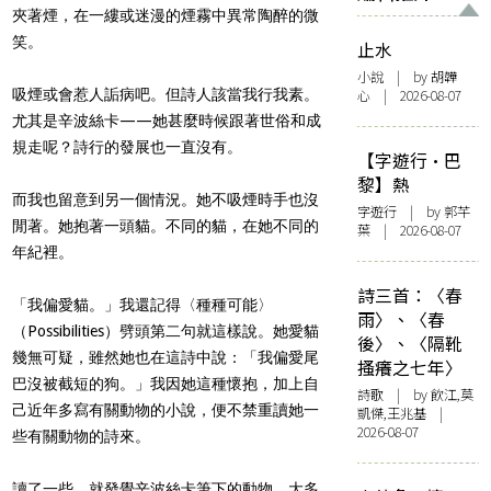
夾著煙，在一縷或迷漫的煙霧中異常陶醉的微
笑。
止水
小說
| by 胡韡
吸煙或會惹人詬病吧。但詩人該當我行我素。
心 | 2026-08-07
尤其是辛波絲卡——她甚麼時候跟著世俗和成
規走呢？詩行的發展也一直沒有。
【字遊行·巴
黎】熱
而我也留意到另一個情況。她不吸煙時手也沒
字遊行
| by 郭芊
閒著。她抱著一頭貓。不同的貓，在她不同的
葉 | 2026-08-07
年紀裡。
詩三首：〈春
「我偏愛貓。」我還記得〈種種可能〉
雨〉、〈春
（Possibilities）劈頭第二句就這樣說。她愛貓
後〉、〈隔靴
幾無可疑，雖然她也在這詩中說：「我偏愛尾
搔癢之七年〉
巴沒被截短的狗。」我因她這種懷抱，加上自
詩歌
| by 飲江,莫
己近年多寫有關動物的小說，便不禁重讀她一
凱傑,王兆基 |
2026-08-07
些有關動物的詩來。
讀了一些，就發覺辛波絲卡筆下的動物，大多