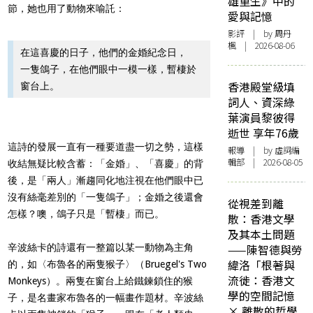
雄重生》中的
節，她也用了動物來喻託：
愛與記憶
影評
| by
周丹
楓
| 2026-08-06
在這喜慶的日子，他們的金婚紀念日，
一隻鴿子，在他們眼中一模一樣，暫棲於
香港殿堂級填
窗台上。
詞人、資深綠
葉演員黎彼得
逝世 享年76歲
這詩的發展一直有一種要道盡一切之勢，這樣
報導
| by 虛詞編
輯部 | 2026-08-05
收結無疑比較含蓄：「金婚」、「喜慶」的背
後，是「兩人」漸趨同化地注視在他們眼中已
沒有絲毫差別的「一隻鴿子」；金婚之後還會
從視差到離
怎樣？噢，鴿子只是「暫棲」而已。
散：香港文學
及其本土問題
辛波絲卡的詩還有一整篇以某一動物為主角
——陳智德與勞
緯洛「根著與
的，如〈布魯各的兩隻猴子〉（Bruegel's Two
流徙：香港文
Monkeys）。兩隻在窗台上給鐵鍊鎖住的猴
學的空間記憶
子，是名畫家布魯各的一幅畫作題材。辛波絲
× 離散的哲學