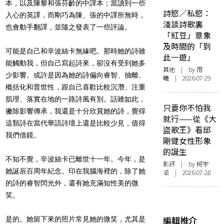
本，以及陳黎和張芬齡的中譯本；當讀到一些
詩慾／私慾：
入心的英譯，而剛巧為陳、張的中譯所無時，
淺談詩歌裏
也會動手翻譯，並隨之發表了一些評論。
「紅豆」意象
及時間的「到
可能是自己和辛波絲卡無緣吧。那時她的詩雖
此一遊」
能觸動我，但自己寫起詩來，卻沒有受到她多
其他
| by 雨
少影響。或許是因為她的詩偏向睿智、抽離、
曦 | 2026-07-29
概括化和普世性，跟自己喜歡比較沉潛、注重
肌理、落實在地的一路詩風有別。話雖如此，
只要你不怕我
撇除影響傳承，我還是十分欣賞她的詩，覺得
就行——從《大
這類詩在當代華語詩壇上還是比較少見，值得
盜歌王》看邱
我們借鏡。
剛健女性形象
的誕生
不知不覺，辛波絲卡已離世十一年。今年，是
影評
| by 柯宇
她誕辰百周年紀念。印在我腦海裡的，除了她
涵 | 2026-07-28
的詩的睿智閃光外，還有她充滿知性美的微
笑。
編輯推介
是的。她留下來的照片常見她的微笑，尤其是