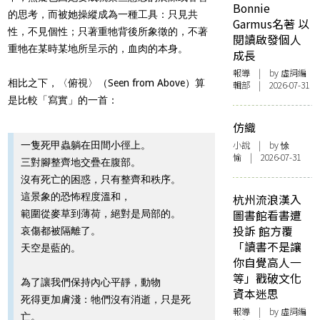
Bonnie
的思考，而被她操縱成為一種工具：只見共
Garmus名著 以
性，不見個性；只著重牠背後所象徵的，不著
閱讀啟發個人
重牠在某時某地所呈示的，血肉的本身。
成長
報導
| by 虛詞編
相比之下，〈俯視〉（Seen from Above）算
輯部 | 2026-07-31
是比較「寫實」的一首：
仿織
小說
| by 悇
一隻死甲蟲躺在田間小徑上。
愉 | 2026-07-31
三對腳整齊地交疊在腹部。
沒有死亡的困惑，只有整齊和秩序。
這景象的恐怖程度溫和，
杭州流浪漢入
圖書館看書遭
範圍從麥草到薄荷，絕對是局部的。
投訴 館方覆
哀傷都被隔離了。
「讀書不是讓
天空是藍的。
你自覺高人一
等」戳破文化
為了讓我們保持內心平靜，動物
資本迷思
死得更加膚淺：牠們沒有消逝，只是死
報導
| by 虛詞編
亡。