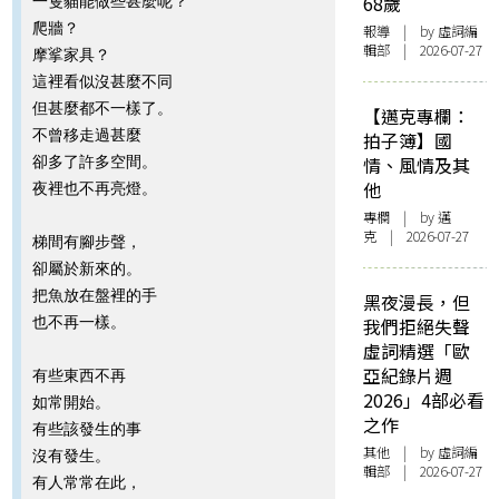
68歲
一隻貓能做些甚麼呢？
爬牆？
報導
| by 虛詞編
輯部 | 2026-07-27
摩挲家具？
這裡看似沒甚麼不同
但甚麼都不一樣了。
【邁克專欄：
不曾移走過甚麼
拍子簿】國
卻多了許多空間。
情、風情及其
他
夜裡也不再亮燈。
專欄
| by
邁
克
| 2026-07-27
梯間有腳步聲，
卻屬於新來的。
把魚放在盤裡的手
黑夜漫長，但
也不再一樣。
我們拒絕失聲
虛詞精選「歐
亞紀錄片週
有些東西不再
2026」4部必看
如常開始。
之作
有些該發生的事
其他
| by 虛詞編
沒有發生。
輯部 | 2026-07-27
有人常常在此，