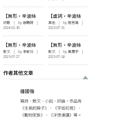
什麼？
相信〉、周漢輝
〈多見以後〉、鄧
【無形・辛波絲
【虛詞・辛波絲
小樺〈黑色的歌〉
卡，種種可能】謝
卡，種種可能】一
詩歌
| by
謝曉陽
|
其他
| by
陸思澔
|
2024-01-30
2023-07-31
曉陽〈女性的肖
樁關於辛波絲卡
像〉、生抽王〈烏
〈我們何其幸運〉
托邦〉
的荒謬事件
【無形・辛波絲
【無形・辛波絲
卡，種種可能】遇
卡，種種可能】我
散文
| by
李敬恒
|
散文
| by
黃潤宇
|
2023-07-27
2023-07-18
上從前的自己：辛
偏愛她注視這無法
波絲卡的〈少年〉
穿越的石頭
作者其他文章
鍾國強
寫詩、散文、小說、評論，作品有
《生長的房子》、《字如初見》、
《動物家族》、《浮想漫讀》等。