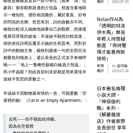
楊牧是確確實實寫一群小學生（後來「我」也
輯部 | 2026-07-29
參與）俯首觀察路邊的介殼蟲，然後含蓄地暗
示一種知性、感性相混雜的，屬於童真、好奇
Nolan斥AI為
所閃現的光輝。哲思有別，詩的路數亦不同。
「透明的特洛
楊牧比較深入細緻地描摹自己的觀察，然後慢
伊木馬」樂見
慢展現背後的啟迪；辛波絲卡顯然比較急進，
年輕人持懷疑
很快便在詩裡反覆呈示她的生死思考。而對於
態度 「保持警
詩中的動物主角，楊牧到最後一句把全部目光
惕才能善用新
技術」
都聚焦到牠身上，還以長長的正式名字來稱呼
牠——「地上一隻雌性蘇鐵白輪盾介殼蟲」；
報導
| by 虛詞編
輯部 | 2026-07-28
而小甲蟲呢？則由首節到末節都是用來展現辛
波絲卡哲思的眾數之一。
日本著名推理
辛波絲卡寫動物最有情的一首，可能要數〈空
小說大師、
屋裡的貓〉（Cat in an Empty Apartment）：
「神探伽利
略」系列、
《解憂雜貨
去死――你不能如此待貓。
店》作者東野
因為在空屋裡
圭吾逝世 享年