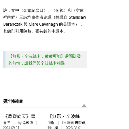
註：文中〈金婚紀念日〉、〈俯視〉和〈空屋
裡的貓〉三詩均由作者迻譯（轉譯自 Stanislaw
Baranczak 與 Clare Cavanagh 的英譯本），
其餘則引用陳黎、張芬齡的中譯本。
【無形・辛波絲卡，種種可能】瞬間迸發
的熱情，讓我們與辛波絲卡相遇
延伸閱讀
《背脊向天》書
【無形・辛波絲
評：我們在看動物
卡，種種可能】鴻
書評
| by
梁璇筠
|
詩歌
| by 鴻鴻,周漢輝,
2024-09-11
鄧小樺 | 2023-08-01
的時候，其實在看
鴻〈我相信，我不