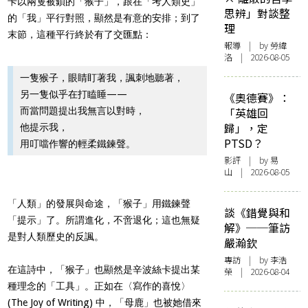
卡以兩隻被鎖的「猴子」，跟在「考人類史」
思辨」對談整
的「我」平行對照，顯然是有意的安排；到了
理
末節，這種平行終於有了交匯點：
報導
| by 勞緯
洛 | 2026-08-05
一隻猴子，眼睛盯著我，諷刺地聽著，
另一隻似乎在打瞌睡——
《奧德賽》：
而當問題提出我無言以對時，
「英雄回
歸」，定
他提示我，
PTSD？
用叮噹作響的輕柔鐵鍊聲。
影評
| by 易
山 | 2026-08-05
「人類」的發展與命途，「猴子」用鐵鍊聲
談《錯覺與和
「提示」了。所謂進化，不啻退化；這也無疑
解》──筆訪
是對人類歷史的反諷。
嚴瀚欽
專訪
| by 李浩
在這詩中，「猴子」也顯然是辛波絲卡提出某
榮 | 2026-08-04
種理念的「工具」。正如在〈寫作的喜悅〉
(The Joy of Writing) 中，「母鹿」也被她借來