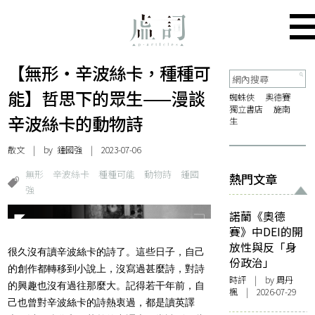
【無形・辛波絲卡，種種可
能】哲思下的眾生——漫談
蜘蛛俠
奧德賽
獨立書店
施南
辛波絲卡的動物詩
生
散文
| by
鍾國強
| 2023-07-06
無形
辛波絲卡
種種可能
動物詩
鍾國
熱門文章
強
諾蘭《奧德
賽》中DEI的開
放性與反「身
很久沒有讀辛波絲卡的詩了。這些日子，自己
份政治」
的創作都轉移到小說上，沒寫過甚麼詩，對詩
時評
| by
周丹
的興趣也沒有過往那麼大。記得若干年前，自
楓
| 2026-07-29
己也曾對辛波絲卡的詩熱衷過，都是讀英譯