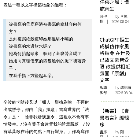
任俠之風：憶
表述一種以文字構築物象的過程：
施南生
其他
| by 李焯
桃 | 2026-08-04
被書寫的母鹿穿過被書寫的森林奔向何
方？
ChatGPT拒生
是到複寫紙般複印她那溫馴小嘴的
成模仿作家風
被書寫的水邊飲水嗎？
格指令 在世及
她為何抬起頭來，聽到了甚麼聲音嗎？
已故文豪皆受
她用向真理借來的四隻脆弱的腿平衡著身
限 改提供相近
子，
氛圍「原創」
在我手指下方豎起耳朵。
文字
報導
| by 虛詞編
輯部 | 2026-08-04
辛波絲卡隨後又以「獵人」舉槍為喻，子彈射
出或暫停，都由「我」操縱；書寫世界的「法
【新書】《賣
書者言》編輯
令」是：「除非我發號施令，這裡永不會有事
序
情發生。/ 沒有葉子會違背我的旨意飄落，/ 沒
有草葉敢在蹄的句點下自行彎身。」作為寫作
書序
| by 阿