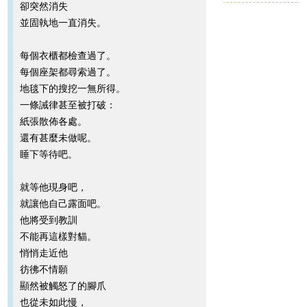
卻突然消失
並固執地一直消失。
每個衣櫃都檢查過了。
每個座架都尋索過了。
地毯下的搜挖一無所得。
一條誡律甚至被打破：
紙張散佈各處。
還有甚麼未做呢。
睡下等待吧。
就等他現身吧，
就讓他自己露面吧。
他將受到教訓
不能再這樣對貓。
悄悄走近他
彷彿不情願
顯然被觸怒了的腳爪
也從未如此慢，