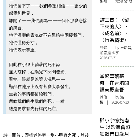
輯部 | 2026-07-31
牠們留下了——我們希望相信——更少的
感覺和世界，
詩三首：〈留
離開了——我們認為——一個不那麼悲慘
下來的人〉、
的舞台。
〈成名前〉、
牠們溫順的靈魂從不在黑暗中困擾我們，
〈行為藝術〉
牠們懂得分寸，
詩歌
| by 王培智,
牠們表示尊重。
黎喜,潘國亨 |
2026-07-31
因此在小徑上躺著的死甲蟲
無人哀悼，在陽光下閃閃發光。
當繁華落幕
看牠一眼就足以讓人沉思——
時：在香港閱
顯然在牠身上沒有甚麼大事發生。
讀東野圭吾
重要的事情都留給我們，
其他
| by
洛
留給我們的生我們的死，一種
楓
| 2026-07-30
總是要求有先行權的死亡。
鄧小宇憶施南
生 以珍藏舊照
細數昔日歲月
詩一開首，即描述路旁一隻小甲蟲之死，然後