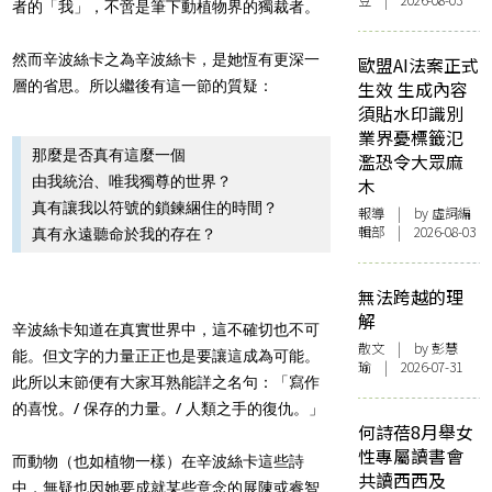
豆 | 2026-08-03
者的「我」，不啻是筆下動植物界的獨裁者。
然而辛波絲卡之為辛波絲卡，是她恆有更深一
歐盟AI法案正式
層的省思。所以繼後有這一節的質疑：
生效 生成內容
須貼水印識別
業界憂標籤氾
那麼是否真有這麼一個
濫恐令大眾麻
由我統治、唯我獨尊的世界？
木
真有讓我以符號的鎖鍊綑住的時間？
報導
| by 虛詞編
輯部 | 2026-08-03
真有永遠聽命於我的存在？
無法跨越的理
解
辛波絲卡知道在真實世界中，這不確切也不可
散文
| by 彭慧
能。但文字的力量正正也是要讓這成為可能。
瑜 | 2026-07-31
此所以末節便有大家耳熟能詳之名句：「寫作
的喜悅。/ 保存的力量。/ 人類之手的復仇。」
何詩蓓8月舉女
性專屬讀書會
而動物（也如植物一樣）在辛波絲卡這些詩
共讀西西及
中，無疑也因她要成就某些意念的展陳或睿智