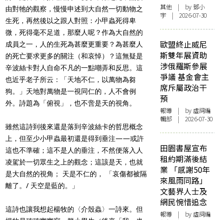
其他
| by 鄧小
由對牠的觀察，慢慢申述到大自然一切動物之
宇 | 2026-07-30
生死，再然後以之跟人對照：小甲蟲死得卑
微，死得毫不足道，那麼人呢？作為大自然的
歐盟終止威尼
成員之一，人的生死為甚麼更重要？為甚麼人
斯雙年展資助
的死亡要求更多的關注（和哀悼）？這無疑是
涉俄羅斯參展
辛波絲卡對人自命不凡的一點嘲弄和反思。這
爭議 基金會主
也近乎老子所云：「天地不仁，以萬物為芻
席斥屬政治干
狗。」天地對萬物是一視同仁的，人不會例
預
外。詩題為「俯視」，也不啻是天的視角。
報導
| by 虛詞編
輯部 | 2026-07-30
雖然這詩到後來還是落到辛波絲卡的哲思概念
上，但至少小甲蟲最初還是得到垂注——或許
田園書屋宣布
這也不準確；這不是人的垂注，不然便落入人
租約期滿後結
凌駕於一切眾生之上的觀念；這該是天，也就
業 「感謝50年
是大自然的視角； 天是不仁的， 「哀傷都被隔
來風雨同路」
離了。/ 天空是藍的。」
文藝界人士及
網民惋惜追念
這詩也讓我想起楊牧的〈介殼蟲〉一詩來。但
報導
| by 虛詞編