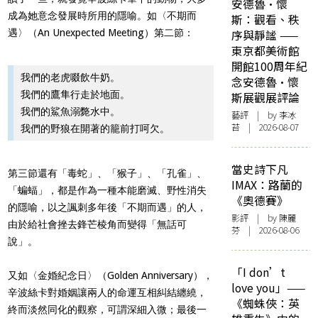
安德魯·懷
成為她意念發展時所用的隱喻。如〈不期而
斯：觀看、秩
遇〉（An Unexpected Meeting）第二節：
序與靜謐 ——
東京都美術館
開館100周年紀
我們的老虎啜飲牛奶。
念安德魯·懷
我們的鷹隼行走於地面。
斯展觀展評論
我們的鯊魚溺斃水中。
藝評
| by 李冰
苔 | 2026-08-07
我們的野狼在開著的籠前打呵欠。
當史詩下凡
第三節還有「毒蛇」、「猴子」、「孔雀」、
IMAX：路蘭的
「蝙蝠」，都是作為一種本能磨滅、野性消失
《奧德賽》
的隱喻，以之諷刺多年後「不期而遇」的人，
影評
| by 陳麗
由於給社會挫去鋒芒棱角而變得「無話可
芬 | 2026-08-06
說」。
「I don’t
又如〈金婚紀念日〉（Golden Anniversary），
love you」——
辛波絲卡對婚姻讓兩人的命運互相糾結纏繞，
《蜘蛛俠：英
終而淡然同化的觀察，可謂深細入微；最後一