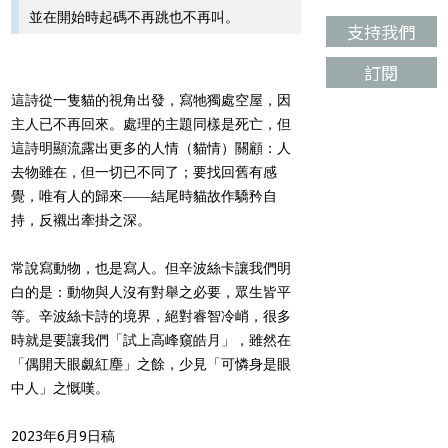
並在開始時起碼不再跳也不再叫。
支持我們
訂閱
這詩從一隻貓的視角出發，寫牠獨處空屋，因
主人已不再回來。處理的主題同樣是死亡，但
這詩明顯流露出更多的人情（貓情）關顧：人
去物雖在，但一切已不同了；要找回舊有感
覺，唯有人的歸來――結尾時貓故作驕矜自
持，反襯出牽掛之深。
常說寫動物，也是寫人。但辛波絲卡讓我們明
白的是：動物與人沒有對舉之必要，眾生皆平
等。辛波絲卡詩的境界，絕對睿智冷峭，很多
時就是要讓我們「試上高峰窺皓月」，雖然在
「偶開天眼覷紅塵」之餘，少見「可憐身是眼
中人」之慨嘆。
2023年6月9日稿