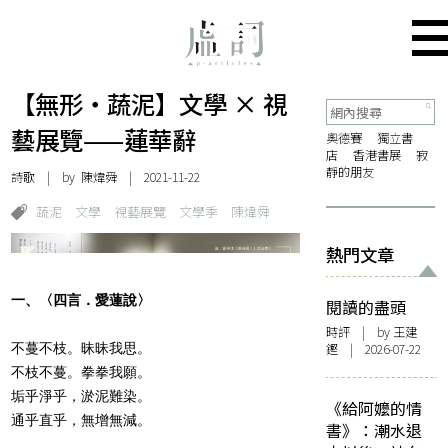
【無形・蔬泥】文學 × 視
藝展覽——蓮華辭
奧德賽
獨立書
店
香港書展
寂
靜的朋友
詩歌
| by
陳煒舜
| 2021-11-22
蔬泥
文學
視藝展覽
文學季
陳煒舜
熱門文章
一、〈四言．愛蓮說〉
閱讀的盡頭
時評
| by 王建
不蔓不枝。昧昧我思。
鏗 | 2026-07-22
不枝不蔓。拳拳我願。
垢乎淨乎，淤泥難染。
《給阿嬤的情
通乎直乎，無增無減。
書》：潮水退