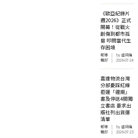
《歐亞紀錄片
週2026》正式
開幕！從戰火
創傷到都市孤
島 叩問當代生
存困境
報導
| by 虛詞編
輯部 | 2026-07-24
嘉達物流台灣
分部憂踩紅線
拒運「違規」
書及停送4間獨
立書店 要求出
版社列出貨運
清單
報導
| by 虛詞編
輯部 | 2026-07-23