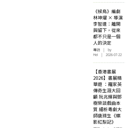
《候鳥》編劇
林坤燿 × 導演
李智達：離開
與留下，從來
都不只是一個
人的決定
專訪
| by
Hei | 2026-07-22
【香港書展
2026】書展精
華遊 ：羅家英
傳奇生涯大回
顧 阮兆輝與鄧
樹榮談戲曲本
質 細析粵劇大
師唐滌生《蝶
影紅梨記》