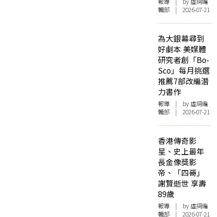
報導
| by 虛詞編
輯部 | 2026-07-21
為大銀幕尋到
好劇本 美媒體
研究者創「Bo-
Sco」每月挑選
推薦7部改編潛
力書作
報導
| by 虛詞編
輯部 | 2026-07-21
香港傳奇影
星、史上最年
長金像獎影
帝、「四哥」
謝賢逝世 享壽
89歲
報導
| by 虛詞編
輯部 | 2026-07-21