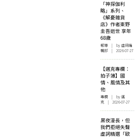
「神探伽利
略」系列、
《解憂雜貨
店》作者東野
圭吾逝世 享年
68歲
報導
| by 虛詞編
輯部 | 2026-07-27
【邁克專欄：
拍子簿】國
情、風情及其
他
專欄
| by
邁
克
| 2026-07-27
黑夜漫長，但
我們拒絕失聲
虛詞精選「歐