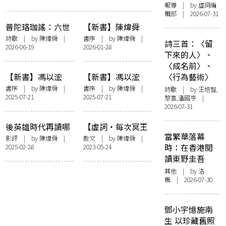
報導
| by 虛詞編
輯部 | 2026-07-31
普陀珞珈謠：六世
【新書】陳煒舜
達賴倉央情歌楚譯
《芳華相接：海派
詩歌
| by
陳煒舜
|
書序
| by
陳煒舜
|
詩三首：〈留
2026-06-19
2026-01-28
時代曲十三談》後
下來的人〉、
記
〈成名前〉、
【新書】馮以浤
【新書】馮以浤
〈行為藝術〉
《春風舊雨——回
《春華秋實—拔萃
書序
| by
陳煒舜
|
書序
| by
陳煒舜
|
詩歌
| by 王培智,
2025-07-21
2025-07-21
歸前香港教育論說
山上的往事》——
黎喜,潘國亨 |
2026-07-31
長短篇》陳煒舜序
陳煒舜序
——〈澡雪精神識
後英雄時代再讀哪
【虛詞・每次冥王
素衷〉
當繁華落幕
吒系列仙怪來源 由
星靠近的時分】冥
影評
| by
陳煒舜
|
散文
| by
陳煒舜
|
時：在香港閱
2025-02-28
2023-05-24
《封神演義》至西
王星的生死神話
讀東野圭吾
亞神話再到巴比倫
史詩
其他
| by
洛
楓
| 2026-07-30
鄧小宇憶施南
生 以珍藏舊照