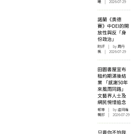
曦 | 2026-07-29
諾蘭《奧德
賽》中DEI的開
放性與反「身
份政治」
時評
| by
周丹
楓
| 2026-07-29
田園書屋宣布
租約期滿後結
業 「感謝50年
來風雨同路」
文藝界人士及
網民惋惜追念
報導
| by 虛詞編
輯部 | 2026-07-29
只要你不怕我