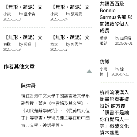
共讀西西及
【無形・蔬泥】文
【無形・蔬泥】文
Bonnie
學 × 視藝展覽——
學 × 視藝展覽——
小說
| by
盧卓倫
|
小說
| by
張婉雯
|
Garmus名著 以
2021-11-18
2021-11-24
留下來的人
潔身自愛
閱讀啟發個人
成長
【無形・蔬泥】文
【無形・蔬泥】文
報導
| by 虛詞編
學 × 視藝展覽——
學 × 視藝展覽——
輯部 | 2026-07-31
詩歌
| by
熒惑
|
散文
| by
何秀萍
|
2021-11-19
2021-11-17
馬蹄
親愛的＿＿
仿織
作者其他文章
小說
| by 悇
愉 | 2026-07-31
陳煒舜
杭州流浪漢入
現任香港中文大學中國語言及文學系
圖書館看書遭
副教授，著有《林雲銘及其文學》、
投訴 館方覆
《明代楚辭學研究》、《從荷馬到但
「讀書不是讓
丁》等專書，學術興趣主要在於中國
你自覺高人一
古典文學、神話學等。
等」戳破文化
資本迷思