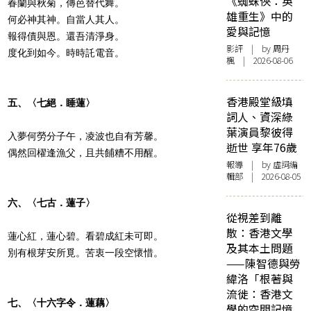
《蜘蛛俠：英
春蘭與秋菊，傳芭替代舞。
雄重生》中的
何必神其神。自當人其人。
愛與記憶
報得債與恩。還吾清淨身。
影評
| by
周丹
度化到如今。時時託電音。
楓
| 2026-08-06
香港殿堂級填
五、〈七絕．睡蓮〉
詞人、資深綠
葉演員黎彼得
入夢何勞分子午，凌波也自有芳馨。
逝世 享年76歲
偶然回櫂逢漁父，且共餔糟不用醒。
報導
| by 虛詞編
輯部 | 2026-08-05
六、〈七古．蓮子〉
從視差到離
散：香港文學
蓮心紅，蓮心碧。看碧成紅未可即。
及其本土問題
別有根芽安所覓。苦衷一段空懷惜。
——陳智德與勞
緯洛「根著與
流徙：香港文
七、〈十六字令．蓮藕〉
學的空間記憶