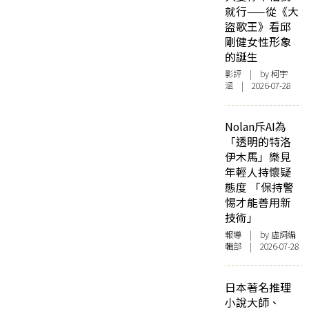
就行——從《大
盜歌王》看邱
剛健女性形象
的誕生
影評
| by 柯宇
涵 | 2026-07-28
Nolan斥AI為
「透明的特洛
伊木馬」樂見
年輕人持懷疑
態度 「保持警
惕才能善用新
技術」
報導
| by 虛詞編
輯部 | 2026-07-28
日本著名推理
小說大師、