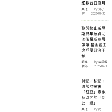
細數昔日歲月
其他
| by 鄧小
宇 | 2026-07-30
歐盟終止威尼
斯雙年展資助
涉俄羅斯參展
爭議 基金會主
席斥屬政治干
預
報導
| by 虛詞編
輯部 | 2026-07-30
詩慾／私慾：
淺談詩歌裏
「紅豆」意象
及時間的「到
此一遊」
其他
| by 雨