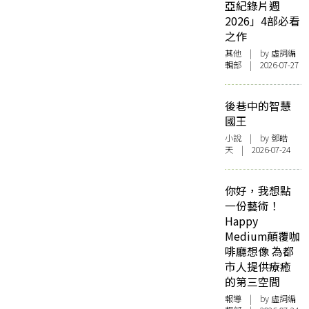
亞紀錄片週
2026」4部必看
之作
其他
| by 虛詞編
輯部 | 2026-07-27
後巷中的智慧
國王
小說
| by 鄧皓
天 | 2026-07-24
你好，我想點
一份藝術！
Happy
Medium顛覆咖
啡廳想像 為都
市人提供療癒
的第三空間
報導
| by 虛詞編