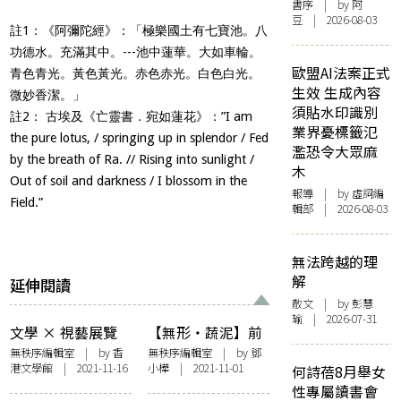
書序
| by 阿
豆 | 2026-08-03
註1：《阿彌陀經》：「極樂國土有七寶池。八
功德水。充滿其中。---池中蓮華。大如車輪。
歐盟AI法案正式
青色青光。黃色黃光。赤色赤光。白色白光。
生效 生成內容
微妙香潔。」
須貼水印識別
註2： 古埃及《亡靈書．宛如蓮花》：”I am
業界憂標籤氾
the pure lotus, / springing up in splendor / Fed
濫恐令大眾麻
by the breath of Ra. // Rising into sunlight /
木
Out of soil and darkness / I blossom in the
報導
| by 虛詞編
Field.”
輯部 | 2026-08-03
無法跨越的理
解
延伸閱讀
散文
| by 彭慧
瑜 | 2026-07-31
文學 × 視藝展覽
【無形・蔬泥】前
——「土有香，根
置詞：蔬泥說
無秩序編輯室
| by 香
無秩序編輯室
| by
鄧
港文學館 | 2021-11-16
小樺
| 2021-11-01
有緣」策展前言
何詩蓓8月舉女
性專屬讀書會