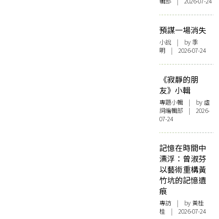
輯部 | 2026-07-24
預謀一場消失
小說
| by 季
明 | 2026-07-24
《寂靜的朋
友》小輯
專題小輯
| by 虛
詞編輯部 | 2026-
07-24
記憶在時間中
漂浮：曾淑芬
以藝術重構黃
竹坑的記憶遺
痕
專訪
| by 黃桂
桂 | 2026-07-24