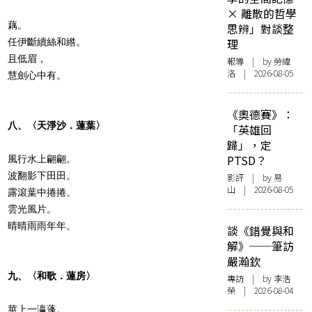
× 離散的哲學
藕。
思辨」對談整
任伊斷續絲和綹。
理
且低眉，
報導
| by 勞緯
洛 | 2026-08-05
慧劍心中有。
《奧德賽》：
八、〈天淨沙．蓮葉〉
「英雄回
歸」，定
PTSD？
風行水上翩翩。
波翻影下田田。
影評
| by 易
山 | 2026-08-05
露滾葉中捲捲。
雲光風片。
晴晴雨雨年年。
談《錯覺與和
解》──筆訪
嚴瀚欽
九、〈和歌．蓮房〉
專訪
| by 李浩
榮 | 2026-08-04
莖上一瀛蓬。