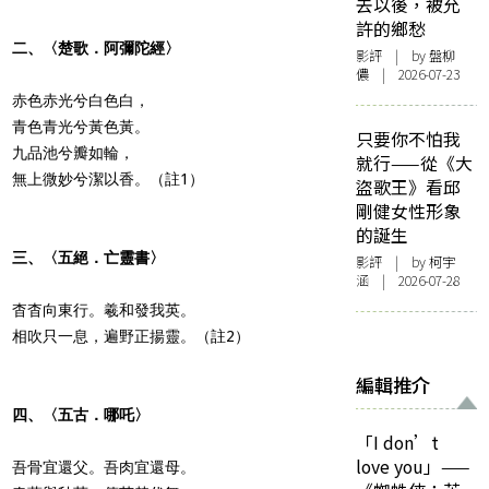
去以後，被允
許的鄉愁
二、〈楚歌．阿彌陀經〉
影評
| by 盤柳
儂 | 2026-07-23
赤色赤光兮白色白，
青色青光兮黃色黃。
只要你不怕我
九品池兮瓣如輪，
就行——從《大
無上微妙兮潔以香。（註1）
盜歌王》看邱
剛健女性形象
的誕生
三、〈五絕．亡靈書〉
影評
| by 柯宇
涵 | 2026-07-28
杳杳向東行。羲和發我英。
相吹只一息，遍野正揚靈。（註2）
編輯推介
四、〈五古．哪吒〉
「I don’t
love you」——
吾骨宜還父。吾肉宜還母。