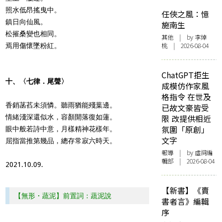
照水低昂搖曳中。
任俠之風：憶
鎮日向仙風。
施南生
松摧桑變也相同。
其他
| by 李焯
桃 | 2026-08-04
焉用傷懷墜粉紅。
ChatGPT拒生
十、〈七律．尾聲〉
成模仿作家風
格指令 在世及
香銷菡萏未須憐。聽雨猶能殘葉邊。
已故文豪皆受
情緒淺深還似水，容顏開落復如蓮。
限 改提供相近
氛圍「原創」
眼中般若詩中意，月樣精神花樣年。
文字
屈指當推第幾品，總存常寂六時天。
報導
| by 虛詞編
輯部 | 2026-08-04
2021.10.09.
【新書】《賣
【無形・蔬泥】前置詞：蔬泥說
書者言》編輯
序