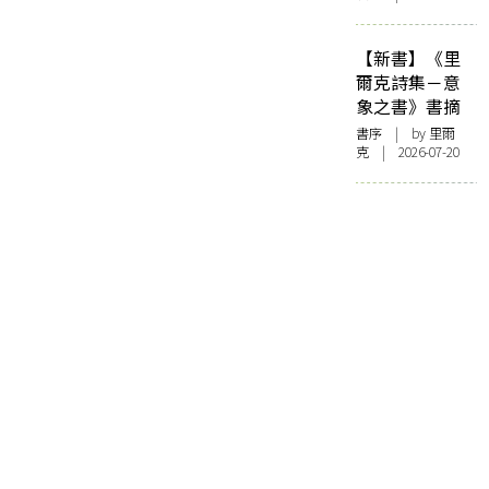
【新書】《里
爾克詩集－意
象之書》書摘
書序
| by 里爾
克 | 2026-07-20