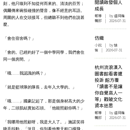
閱讀啟發個人
刻，他只嗅到不知從何而來的、清淡的芬芳；
成長
偶爾傳來碗筷碰撞的聲音，像不經意的耳語。
報導
| by 虛詞編
周圍的人在交頭接耳，但總聽不到他們在說甚
輯部 | 2026-07-31
麼。
仿織
「會住宿舍嗎﹖」
小說
| by 悇
愉 | 2026-07-31
「會的。已經約好了一個中學同學，我們會住
同一個房間。」
杭州流浪漢入
圖書館看書遭
「哦……我認識的嗎﹖」
投訴 館方覆
「讀書不是讓
「就是籃球隊的隊長，去年入大學的。」
你自覺高人一
等」戳破文化
「哦……」國豪記起了，那是個身材高大的少
資本迷思
年，二頭肌結實如石頭。「他能照顧你嗎﹖」
報導
| by 虛詞編
輯部 | 2026-07-31
「我哪用他照顧呀，我是大人了。」施諾笑得
睫毛抖動，「況且，你別看他整天粗口橫飛，