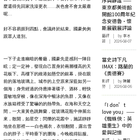
序與靜謐 ——
麼還得先回家洗澡更衣……灰色會不會太嚴肅
東京都美術館
開館100周年紀
呢…
念安德魯·懷
斯展觀展評論
好不容易捱到四點，會議終於結束。國豪匆匆
藝評
| by 李冰
跟眾人道別。
苔 | 2026-08-07
當史詩下凡
一下子走進幽暗的餐廳，國豪先是感到一陣目
IMAX：路蘭的
眩；定一定神，發現自己置身於兩層樓高的天
《奧德賽》
花板下。高樓下的維港如懸空的銀幕，掛在眼
影評
| by 陳麗
前的落地玻璃上。城巿的上空原來深藍如另一
芬 | 2026-08-06
個海；身旁經過的侍應捧著碟子、酒杯，輕快
靈敏地穿梭，像在深海中暢泳的魚群，又像在
水族箱裡受了驚嚇的的熱帶魚。在海和天空之
「I don’t
love you」——
間，一大束黃色跳舞蘭，從玻璃花瓶中伸展出
《蜘蛛俠：英
來，散開，如星空；閃爍的花叢中，施諾靜靜
雄重生》中的
地坐在那裡——白色襯衣，衣領翻開，露出雪
愛與記憶
白的脖子；平時垂下的瀏海，今晚梳得貼服。