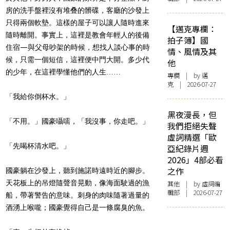
房的洗手盤裡沒有堆叠的髒碟，客廳的沙發上
只得兩個軟墊。這樣的屋子可以讓人隨時進來
【邁克專欄：
隨時離開。事實上，這裡是教會年輕人的後備
拍子簿】國
住宿—與父母吵架的時候，想找人談心事的時
情、風情及其
候，只需一個短信，這裡便中門大開。多少代
他
的少年，在這裡學懂他們的人生……
專欄
| by
邁
克
| 2026-07-27
「我給你倒杯水。」
黑夜漫長，但
「不用。」國豪囁嚅，「我沒事，你走吧。」
我們拒絕失聲
虛詞精選「歐
「先喝杯清水吧。」
亞紀錄片週
2026」4部必看
之作
國豪躺在沙發上，聽到施諾時遠時近的腳步。
天花板上的吊燈隨聲音晃動，像海面駛過的漁
其他
| by 虛詞編
輯部 | 2026-07-27
船，帶著警告的意味。刺身的肉味隨著過量的
酒湧上喉嚨；國豪覺得自己是一條腐臭的魚。