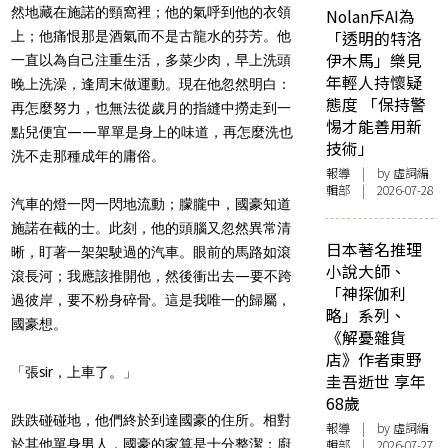
然地藏在施諾的頸窩裡；他的氣呼到他的衣領
Nolan斥AI為
「透明的特洛
上；他痛恨那是酒氣而不是古龍水的芬芳。他
伊木馬」樂見
一直以為自己注重生活，多菜少肉，早上洗頭
年輕人持懷疑
晚上洗澡，逢周末做運動。現在他忽然明白：
態度 「保持警
再怎麼努力，也無法從歲月的指縫中撈走到一
惕才能善用新
點兒便宜——單單是身上的味道，再怎麼洗也
技術」
洗不走那種成年的庸俗。
報導
| by 虛詞編
輯部 | 2026-07-28
汽車的燈一閃一閃地流動；朦朧中，國豪知道
施諾在截的士。此刻，他的頭腦又忽然異常清
日本著名推理
晰，盯著一架架駛過的汽車。眼前的馬路如滾
小說大師、
滾長河；我應該推開他，然後衝出去—要不跨
「神探伽利
過彼岸，要不粉身碎骨。這是我唯一的歸屬，
略」系列、
國豪想。
《解憂雜貨
店》作者東野
「張sir，上車了。」
圭吾逝世 享年
68歲
跌跌碰碰地，他們終於到達國豪的住所。相對
報導
| by 虛詞編
於其他單身男人，國豪的家算是十分整潔；廚
輯部 | 2026-07-27