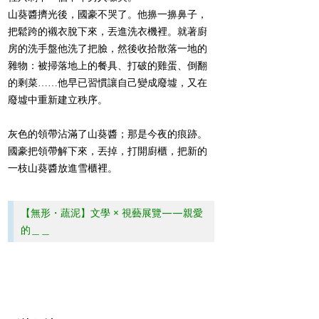
山葵醬擠光後，國豪不哭了。他擤一擤鼻子，
把鬆跨的襯衣脫下來，丟進洗衣機裡。就著廚
房的洗手盤他洗了把臉，然後收拾散落一地的
雜物：被掃落地上的餐具、打破的雞蛋、倒翻
的剩菜……他早已習慣讓自己變成廢墟，又在
廢墟中重新建立秩序。
灰色的領帶沾滿了山葵醬；那是今夜的痕跡。
國豪把領帶解下來，丟掉，打開廚櫃，把新的
一枝山葵醬放進雪櫃裡。
【無形・蔬泥】文學 × 視藝展覽——親愛
的＿＿