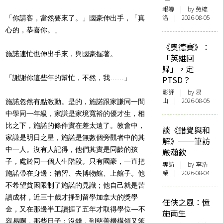
報導
| by 勞緯
洛 | 2026-08-05
「你請客，當然要來了。」國豪伸出手，「真
心的，恭喜你。」
《奧德賽》：
施諾連忙也伸出手來，與國豪握著。
「英雄回
歸」，定
「謝謝你這些年的幫忙，不然，我……」
PTSD？
影評
| by 易
山 | 2026-08-05
施諾忽然有點激動。是的，施諾跟家謙同一間
中學同一年級，家謙是家境寬裕的優才生，相
比之下，施諾的條件實在差太遠了。教會中，
談《錯覺與和
家謙是明日之星，施諾是無數個旁觀者中的其
解》──筆訪
中一人。沒有人記得，他們其實是同齡的孩
嚴瀚欽
子，處於同一個人生階段。只有國豪，一直把
專訪
| by 李浩
榮 | 2026-08-04
施諾帶在身邊：補習、去博物館、上館子。他
不希望貧困限制了施諾的見識；他自己就是苦
讀成材，近三十歲才掙到留學加拿大的獎學
任俠之風：憶
金，又在那邊半工讀捱了五年才取得學位—不
施南生
容易啊，那些日子：沒錢，到慈善機構領又笨