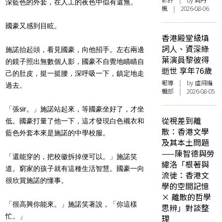
影評
| by
周丹
深藍色的外套，在人工的夜色中似有還無。
楓
| 2026-08-06
國豪又感到目眩。
香港殿堂級填
詞人、資深綠
施諾抬起頭，看見國豪，向他招手。左右兩邊
葉演員黎彼得
的鏡子照出無數個人影，國豪不自覺地瞄瞄自
逝世 享年76歲
己的肚皮，挺一挺腰，深呼吸一下，鎮定地走
報導
| by 虛詞編
過去。
輯部 | 2026-08-05
「張sir。」施諾站起來，等國豪坐好了，才坐
從視差到離
低。國豪打量了他一下，這才發現白色襯衣和
散：香港文學
藍色外套本來是施諾的中學校服。
及其本土問題
——陳智德與勞
「還能穿的，把校徽拆掉便可以。」施諾笑
緯洛「根著與
道。窮家的孩子就有這種生活智慧。國豪一向
流徙：香港文
很欣賞施諾的懂事。
學的空間記憶
× 離散的哲學
「很高興你能來。」施諾笑著說，「你這樣
思辨」對談整
忙。」
理