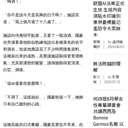
「喝酒﹖」
歐盟AI法案正式
生效 生成內容
「你不是說今天是高興的日子嗎﹖」施諾笑
須貼水印識別
業界憂標籤氾
道，「我上個月過了十八歲了。」
濫恐令大眾麻
木
施諾向侍應招手點菜，又要了一瓶清酒。國豪
報導
| by 虛詞編
在旁邊看著他貎似熟練地說出各種菜色的名字
輯部 | 2026-08-03
和酒名，知道他應該花了不少時間搜集資料。
這種裝出來的成熟，其實讓施諾顯得更青澀稚
無法跨越的理
氣；尤其那濃密的鬢髮，讓側臉顯得更清潔、
解
白晢、俐落。
散文
| by 彭慧
瑜 | 2026-07-31
「張sir還要些甚麼嗎﹖」
「不用了，這樣就好。」國豪乾咳一下，掩飾
何詩蓓8月舉女
只有自己聽到的心跳。
性專屬讀書會
共讀西西及
Bonnie
Garmus名著 以
這種高級的日式餐廳，國豪其實也不常來。此