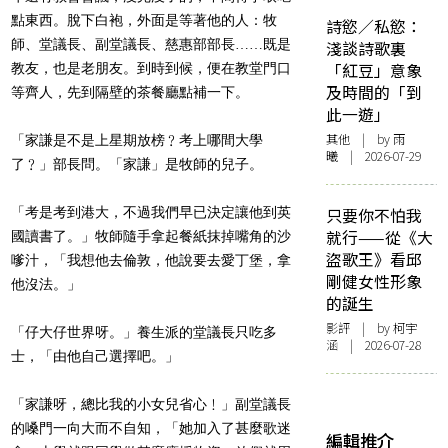
點東西。脫下白袍，外面是等著他的人：牧
詩慾／私慾：
師、堂議長、副堂議長、慈惠部部長……既是
淺談詩歌裏
「紅豆」意象
教友，也是老朋友。到時到候，便在教堂門口
及時間的「到
等齊人，先到隔壁的茶餐廳點補一下。
此一遊」
其他
| by 雨
「家謙是不是上星期放榜﹖考上哪間大學
曦 | 2026-07-29
了﹖」部長問。「家謙」是牧師的兒子。
「考是考到港大，不過我們早已決定讓他到英
只要你不怕我
就行——從《大
國讀書了。」牧師隨手拿起餐紙抹掉嘴角的沙
盜歌王》看邱
嗲汁，「我想他去倫敦，他說要去愛丁堡，拿
剛健女性形象
他沒法。」
的誕生
影評
| by 柯宇
「仔大仔世界呀。」養生派的堂議長只吃多
涵 | 2026-07-28
士，「由他自己選擇吧。」
「家謙呀，總比我的小女兒省心﹗」副堂議長
的嗓門一向大而不自知，「她加入了甚麼歌迷
編輯推介