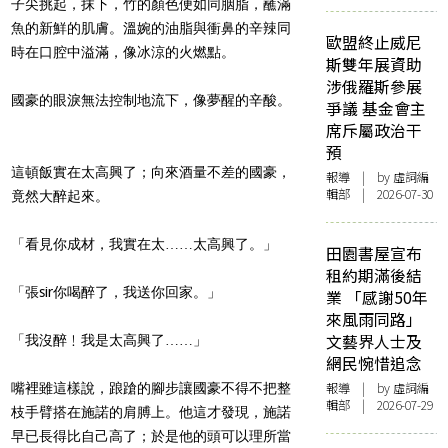
子尖挑起，抹下，竹的顏色便如同胭脂，蘸滿
魚的新鮮的肌膚。溫婉的油脂與衝鼻的辛辣同
歐盟終止威尼
時在口腔中溢滿，像冰涼的火燃點。
斯雙年展資助
涉俄羅斯參展
國豪的眼淚無法控制地流下，像夢醒的辛酸。
爭議 基金會主
席斥屬政治干
預
這頓飯實在太高興了；向來酒量不差的國豪，
報導
| by 虛詞編
輯部 | 2026-07-30
竟然大醉起來。
「看見你成材，我實在太……太高興了。」
田園書屋宣布
租約期滿後結
「張sir你喝醉了，我送你回家。」
業 「感謝50年
來風雨同路」
文藝界人士及
「我沒醉﹗我是太高興了……」
網民惋惜追念
報導
| by 虛詞編
嘴裡雖這樣說，踉蹌的腳步讓國豪不得不把整
輯部 | 2026-07-29
枝手臂搭在施諾的肩膊上。他這才發現，施諾
早已長得比自己高了；於是他的頭可以理所當