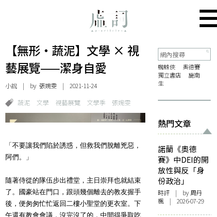
【無形・蔬泥】文學 × 視
藝展覽——潔身自愛
蜘蛛俠
奧德賽
獨立書店
施南
生
小說
| by
張婉雯
| 2021-11-24
蔬泥
文學
視藝展覽
文學季
張婉雯
熱門文章
「不要讓我們陷於誘惑，但救我們脫離兇惡，
諾蘭《奧德
阿們。」
賽》中DEI的開
放性與反「身
份政治」
隨著侍從的隊伍步出禮堂，主日崇拜也就結束
了。國豪站在門口，跟頭幾個離去的教友握手
時評
| by
周丹
楓
| 2026-07-29
後，便匆匆忙忙返回二樓小聖堂的更衣室。下
午還有教會會議，沒完沒了的，中間得爭取吃