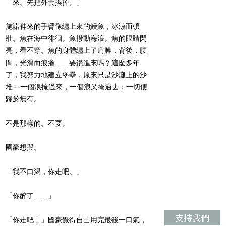
「來。先把外套換掉。」
施諾伸來的手臂像纏上來的鰻魚，冰涼而碩
壯。魚在海中徘徊。魚撥動海浪。魚的眼睛閃
亮，看不穿。魚的身體纏上了肩膊，背後，腰
間，光滑而痕癢……要鑽進來嗎﹖這麼多年
了，我努力地建立堡壘，原來只是沙灘上的沙
堆—一個浪掩過來，一個浪又掩過去；一切便
歸於無有。
不是那樣的。不要。
國豪想哭。
「我不口渴，你走吧。」
「你醉了……」
支持我們
「你走吧﹗」國豪覺得自己用完最後一口氣，