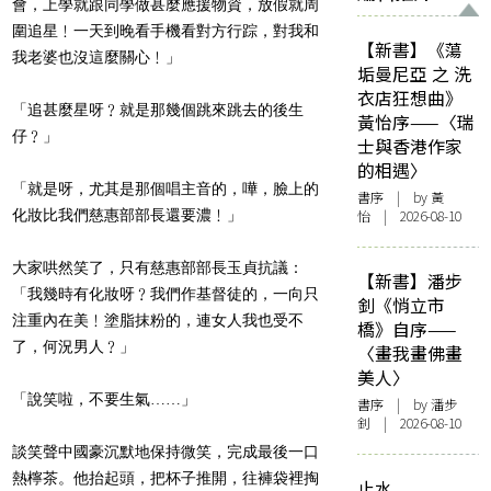
會，上學就跟同學做甚麼應援物資，放假就周
圍追星﹗一天到晚看手機看對方行踪，對我和
【新書】《蕩
我老婆也沒這麼關心﹗」
垢曼尼亞 之 洗
衣店狂想曲》
「追甚麼星呀﹖就是那幾個跳來跳去的後生
黃怡序——〈瑞
仔﹖」
士與香港作家
的相遇〉
「就是呀，尤其是那個唱主音的，嘩，臉上的
書序
| by
黃
化妝比我們慈惠部部長還要濃﹗」
怡
| 2026-08-10
大家哄然笑了，只有慈惠部部長玉貞抗議：
【新書】潘步
「我幾時有化妝呀﹖我們作基督徒的，一向只
釗《悄立市
注重內在美﹗塗脂抹粉的，連女人我也受不
橋》自序——
了，何況男人﹖」
〈畫我畫佛畫
美人〉
「說笑啦，不要生氣……」
書序
| by
潘步
釗
| 2026-08-10
談笑聲中國豪沉默地保持微笑，完成最後一口
熱檸茶。他抬起頭，把杯子推開，往褲袋裡掏
止水