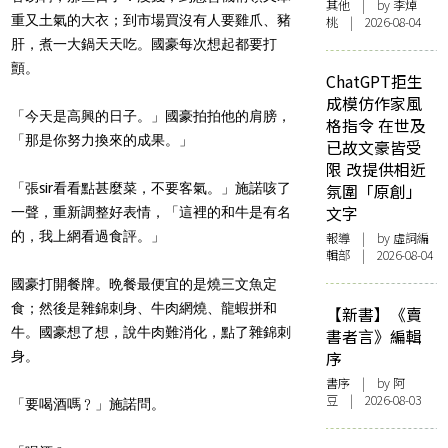
其他
| by 李焯
重又土氣的大衣；到市場買沒有人要雞爪、豬
桃 | 2026-08-04
肝，煮一大鍋天天吃。國豪每次想起都要打
顫。
ChatGPT拒生
成模仿作家風
「今天是高興的日子。」國豪拍拍他的肩膀，
格指令 在世及
「那是你努力換來的成果。」
已故文豪皆受
限 改提供相近
「張sir看看點甚麼菜，不要客氣。」施諾咳了
氛圍「原創」
文字
一聲，重新調整好表情，「這裡的和牛是有名
的，我上網看過食評。」
報導
| by 虛詞編
輯部 | 2026-08-04
國豪打開餐牌。晩餐最便宜的是燒三文魚定
食；然後是雜錦刺身、牛肉網燒、龍蝦拼和
【新書】《賣
牛。國豪想了想，說牛肉難消化，點了雜錦刺
書者言》編輯
序
身。
書序
| by 阿
豆 | 2026-08-03
「要喝酒嗎﹖」施諾問。