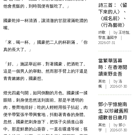
詩三首：〈留
他會煮飯的，到時我便有飯吃了。」
下來的人〉、
〈成名前〉、
國豪乾掉一杯清酒，讓清澈的甘甜灌滿乾澀的
〈行為藝術〉
嘴。
詩歌
| by 王培智,
黎喜,潘國亨 |
「來，喝一杯。」國豪把二人的杯斟滿，「你
2026-07-31
真的長大了。」
當繁華落幕
「好。」施諾舉起杯，對著國豪，把酒乾了。
時：在香港閱
這是一個男人的舉動。然而那手臂上的汗還是
讀東野圭吾
青青嫰嫰的，國豪想。
其他
| by
洛
楓
| 2026-07-30
燈光四處勻開，如同倒翻的月色。國豪揉一揉
眼睛，刺身便忽然送到面前。那是半透明的
鄧小宇憶施南
肉，整齊地排好；吃的人輕輕用筷子拈起，肉
生 以珍藏舊照
便半帶緊張半帶興奮地，抖動著青春的身體。
細數昔日歲月
忽然，國豪把刺身放下，把筷子尖插進山葵
其他
| by 鄧小
中。那是鮮磨的山葵蓉，一直在碟邊等候；筷
宇 | 2026-07-30