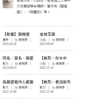
香港作家、小說家，香港理工大學中
文及雙語學系導師，著作有《甜蜜
蜜》、《微塵記》等。
【新書】張婉雯
金枝玉葉
《有心人》——
書序
| by
張婉雯
|
小說
| by
張婉雯
|
2025-05-28
2023-09-06
〈無需要太多〉、
後記〈這些年來〉
同名．冒名．張愛
【無形．在水中
玲
央】傾城之戀2022
散文
| by
張婉雯
|
小說
| by
張婉雯
|
2023-08-03
2022-12-14
為甚麼寫作人都要
【無形．老派街市
兼職打工呢？
的必要】大隱隱於
散文
| by
張婉雯
|
散文
| by
張婉雯
|
2022-12-08
2022-12-08
巿