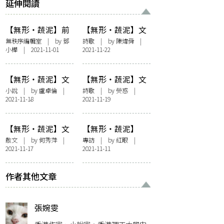
延伸閱讀
【無形・蔬泥】前
【無形・蔬泥】文
置詞：蔬泥說
學 × 視藝展覽——
無秩序編輯室
| by
鄧
詩歌
| by
陳煒舜
|
小樺
| 2021-11-01
2021-11-22
蓮華辭
【無形・蔬泥】文
【無形・蔬泥】文
學 × 視藝展覽——
學 × 視藝展覽——
小說
| by
盧卓倫
|
詩歌
| by
熒惑
|
2021-11-18
2021-11-19
留下來的人
馬蹄
【無形・蔬泥】文
【無形・蔬泥】
學 × 視藝展覽——
《離》與游離，文
散文
| by
何秀萍
|
專訪
| by
紅眼
|
2021-11-17
2021-11-11
親愛的＿＿
學與時代的貌合神
離 —— 訪潘國靈
作者其他文章
張婉雯