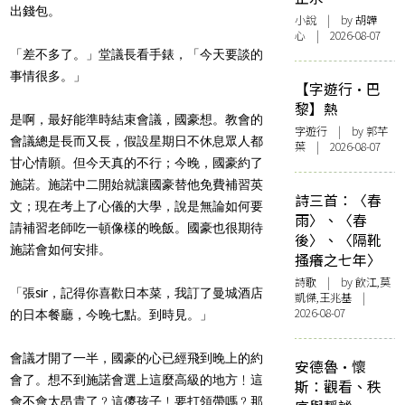
出錢包。
小說
| by 胡韡
心 | 2026-08-07
「差不多了。」堂議長看手錶，「今天要談的
事情很多。」
【字遊行·巴
黎】熱
是啊，最好能準時結束會議，國豪想。教會的
字遊行
| by 郭芊
會議總是長而又長，假設星期日不休息眾人都
葉 | 2026-08-07
甘心情願。但今天真的不行；今晚，國豪約了
施諾。施諾中二開始就讓國豪替他免費補習英
詩三首：〈春
文；現在考上了心儀的大學，說是無論如何要
雨〉、〈春
請補習老師吃一頓像樣的晚飯。國豪也很期待
後〉、〈隔靴
施諾會如何安排。
搔癢之七年〉
詩歌
| by 飲江,莫
「張sir，記得你喜歡日本菜，我訂了曼城酒店
凱傑,王兆基 |
2026-08-07
的日本餐廳，今晚七點。到時見。」
會議才開了一半，國豪的心已經飛到晚上的約
安德魯·懷
會了。想不到施諾會選上這麼高級的地方﹗這
斯：觀看、秩
會不會太昂貴了﹖這儍孩子﹗要打領帶嗎﹖那