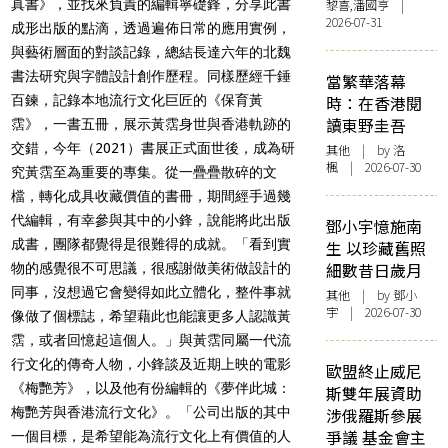
真書》，並找來負責的編輯寧礎鋒，分享此書
黎喜,潘國亨 |
2026-07-31
成形出版的點滴，透過遍佈日常的應用實例，
與藝術層面的對談記錄，總結長達六年的北魏
書法研究與字體設計創作歷程。同樣歷經千錘
當繁華落幕
百鍊，記錄本地流行文化巨匠的《保育黃
時：在香港閱
讀東野圭吾
霑》，一書五冊，展示黃霑身世與香港軌跡的
交錯，今年（2021）書展正式面世後，成為研
其他
| by
洛
楓
| 2026-07-30
究黃霑至為重要的專集。從一疊疊散碎的文
檔，轉化成具收藏價值的書冊，期間經手過幾
代編輯，有幸參與其中的小鋒，說能將此出版
鄧小宇憶施南
成書，團隊都覺得是很難得的成就。「看到實
生 以珍藏舊照
細數昔日歲月
物的感覺很不可思議，很感謝做美術做設計的
同事，沒想過它會變得如此立體化，整件事就
其他
| by 鄧小
宇 | 2026-07-30
像做了個標誌，希望藉此也能讓更多人認識黃
霑，或者回憶起這個人。」與黃霑同屬一代流
行文化的傳奇人物，小鋒談及近期上映的電影
歐盟終止威尼
《梅艷芳》，以及他有份編輯的《夢伴此城：
斯雙年展資助
梅艷芳與香港流行文化》。「公司出版的其中
涉俄羅斯參展
爭議 基金會主
一個目標，是希望能為流行文化上有價值的人