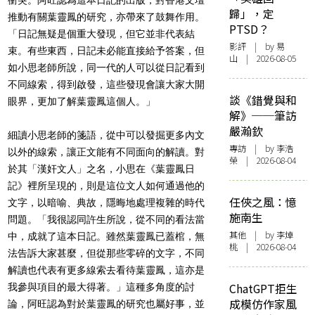
歸」，定
推動有關葉靈鳳的研究，亦帶來了鼓舞作用。
PTSD？
「日記無疑是個重大發現，但它並非代表結
影評
| by 易
束。有些東西，日記未必能直接給予答案，但
山 | 2026-08-05
如小思老師所說，同一代的人可以從日記看到
不同線索，得到啟發，這些發現會讓大家大開
談《錯覺與和
眼界，更加了解葉靈鳳這個人。」
解》──筆訪
嚴瀚欽
細讀小思老師的箋語，從中可以發掘更多內文
專訪
| by 李浩
以外的線索，讓正文能有不同面向的解讀。對
榮 | 2026-08-04
於其「漢奸文人」之名，小思在《葉靈鳳日
記》裡所呈現的，則是這位文人如何通過他的
任俠之風：憶
文字，以暗喻、典故，隱晦地處理複雜的時代
施南生
問題。「我很認同許生所說，從不同的看法當
其他
| by 李焯
中，成就了這本日記。雖然葉靈鳳已蓋棺，無
桃 | 2026-08-04
法告訴大家甚麼，但從那些零碎的文字，不同
解讀也代表有更多線索去看待葉靈鳳，這亦是
ChatGPT拒生
我參與項目的最大得著。」這種多角度的討
成模仿作家風
論，阿旺認為對於葉靈鳳的研究也屬好事，並