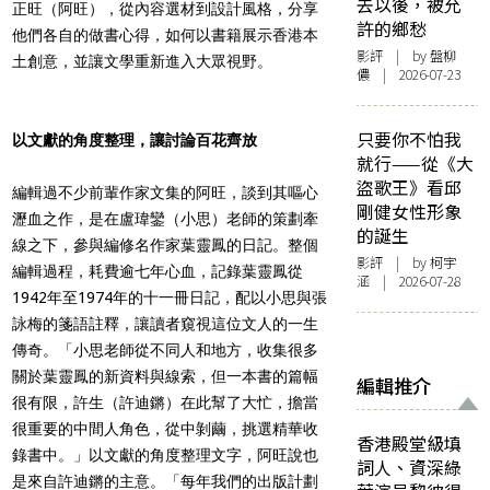
去以後，被允
正旺（阿旺），從內容選材到設計風格，分享
許的鄉愁
他們各自的做書心得，如何以書籍展示香港本
影評
| by 盤柳
土創意，並讓文學重新進入大眾視野。
儂 | 2026-07-23
只要你不怕我
以文獻的角度整理，讓討論百花齊放
就行——從《大
盜歌王》看邱
編輯過不少前輩作家文集的阿旺，談到其嘔心
剛健女性形象
瀝血之作，是在盧瑋鑾（小思）老師的策劃牽
的誕生
線之下，參與編修名作家葉靈鳳的日記。整個
影評
| by 柯宇
編輯過程，耗費逾七年心血，記錄葉靈鳳從
涵 | 2026-07-28
1942年至1974年的十一冊日記，配以小思與張
詠梅的箋語註釋，讓讀者窺視這位文人的一生
傳奇。「小思老師從不同人和地方，收集很多
關於葉靈鳳的新資料與線索，但一本書的篇幅
編輯推介
很有限，許生（許迪鏘）在此幫了大忙，擔當
很重要的中間人角色，從中剝繭，挑選精華收
香港殿堂級填
錄書中。」以文獻的角度整理文字，阿旺說也
詞人、資深綠
是來自許迪鏘的主意。「每年我們的出版計劃