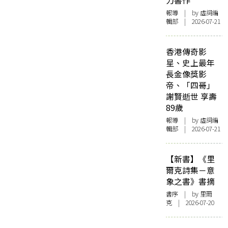
力書作
報導
| by 虛詞編
輯部 | 2026-07-21
香港傳奇影
星、史上最年
長金像獎影
帝、「四哥」
謝賢逝世 享壽
89歲
報導
| by 虛詞編
輯部 | 2026-07-21
【新書】《里
爾克詩集－意
象之書》書摘
書序
| by 里爾
克 | 2026-07-20