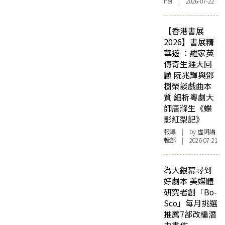
Hei | 2026-07-22
【香港書展
2026】書展精
華遊 ：羅家英
傳奇生涯大回
顧 阮兆輝與鄧
樹榮談戲曲本
質 細析粵劇大
師唐滌生《蝶
影紅梨記》
報導
| by 虛詞編
輯部 | 2026-07-21
為大銀幕尋到
好劇本 美媒體
研究者創「Bo-
Sco」每月挑選
推薦7部改編潛