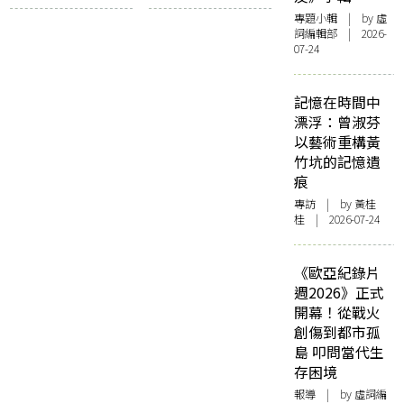
案》林家棟
記憶——訪周蜜蜜
專題小輯
| by 虛
《亂世孤魂》
詞編輯部 | 2026-
07-24
記憶在時間中
漂浮：曾淑芬
以藝術重構黃
竹坑的記憶遺
痕
專訪
| by 黃桂
桂 | 2026-07-24
《歐亞紀錄片
週2026》正式
開幕！從戰火
創傷到都市孤
島 叩問當代生
存困境
報導
| by 虛詞編