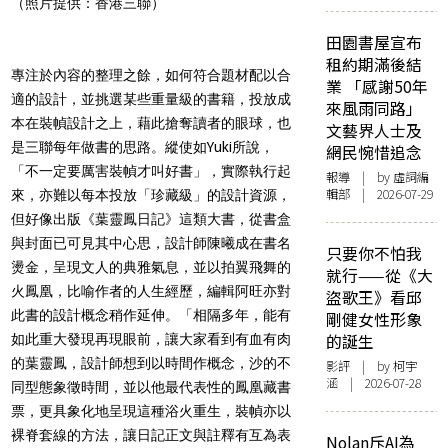
（照片提供：香港三聯）
田園書屋宣布
租約期滿後結
專注於內容的整理之餘，如何符合題材配以合
業 「感謝50年
適的設計，並挑選某些重量級的書籍，投放成
來風雨同路」
本在裝幀設計之上，藉此搶奪讀者的眼球，也
文藝界人士及
是三聯每年做書的思路。縱使如Yuki所說，
網民惋惜追念
「不一定要厲害裝幀才叫好書」，實際執行起
報導
| by 虛詞編
輯部 | 2026-07-29
來，亦難以每本投放「珍藏級」的設計資源，
但好像出版《葉靈鳳日記》這類大書，從書盒
與封面已可見其中心思，設計師陳曦成在書名
只要你不怕我
燙金，呈現文人的典雅氣息，並以拍翼飛舞的
就行——從《大
火鳳凰，比喻作者的人生經歷，編輯阿旺亦對
盜歌王》看邱
此書的設計概念稍作延伸。「相隔多年，能有
剛健女性形象
的誕生
如此重大發現再現眼前，讓大家看到有血有肉
的葉靈鳳，設計師想到以時間作概念，沙的不
影評
| by 柯宇
涵 | 2026-07-28
同型態象徵時間，並以他最代表性的鳳凰藏書
票，更具象化地呈現這種浴火重生，裝幀亦以
裸脊套線的方法，讓日記正文與註釋有互為表
Nolan斥AI為