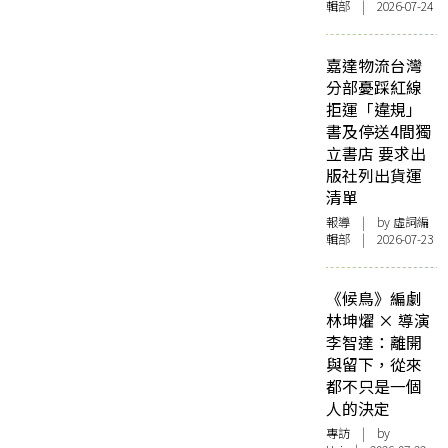
輯部 | 2026-07-24
嘉達物流台灣
分部憂踩紅線
拒運「違規」
書及停送4間獨
立書店 要求出
版社列出貨運
清單
報導
| by 虛詞編
輯部 | 2026-07-23
《候鳥》編劇
林坤燿 × 導演
李智達：離開
與留下，從來
都不只是一個
人的決定
專訪
| by