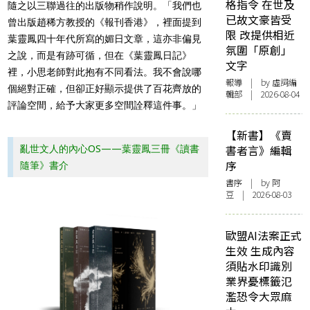
格指令 在世及
隨之以三聯過往的出版物稍作說明。「我們也
已故文豪皆受
曾出版趙稀方教授的《報刊香港》，裡面提到
限 改提供相近
葉靈鳳四十年代所寫的媚日文章，這亦非偏見
氛圍「原創」
之說，而是有跡可循，但在《葉靈鳳日記》
文字
裡，小思老師對此抱有不同看法。我不會說哪
報導
| by 虛詞編
個絕對正確，但卻正好顯示提供了百花齊放的
輯部 | 2026-08-04
評論空間，給予大家更多空間詮釋這件事。」
【新書】《賣
書者言》編輯
亂世文人的內心OS——葉靈鳳三冊《讀書
序
隨筆》書介
書序
| by 阿
豆 | 2026-08-03
歐盟AI法案正式
生效 生成內容
須貼水印識別
業界憂標籤氾
濫恐令大眾麻