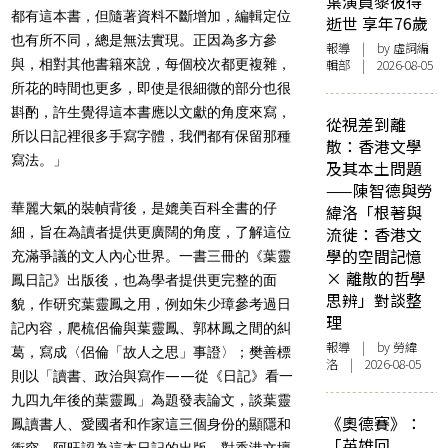
葉演員黎彼得
都有這本書，但隨著資料不斷增加，編輯定位
逝世 享年76歲
也有所不同，總是無法實現。正因為多方參
報導
| by 虛詞編
與，相對其他書籍來說，每個校次都更複雜，
輯部 | 2026-08-05
所花的時間也更多，即使是很細微的部分也很
斟酌，許生覺得這本書應以文獻的角度來寫，
從視差到離
所以日記裡很多手寫字體，我們都有保留那種
散：香港文學
寫法。」
及其本土問題
——陳智德與勞
華麗大氣的裝幀背後，是媲美百科全書的仔
緯洛「根著與
流徙：香港文
細，旨在為讀者提供更廣闊的角度，了解這位
學的空間記憶
充滿爭議的文人內心世界。一書三冊的《葉靈
× 離散的哲學
鳳日記》出版後，也為學者提供更完整的面
思辨」對談整
貌，作研究葉靈鳳之用，例如朱少璋參考過日
理
記內容，爬梳侶倫與葉靈鳳、郭林鳳之間的糾
報導
| by 勞緯
葛，寫成〈侶倫「故人之思」事證〉；樊善標
洛 | 2026-08-05
則以「讀書、政治與寫作——從《日記》看一
九四九年後的葉靈鳳」為題發表論文，談葉靈
《奧德賽》：
鳳讀書人、愛國者和作家這三個身份的顯隱和
「英雄回
衝突。阿旺認為這本日記的出版，對香港文壇