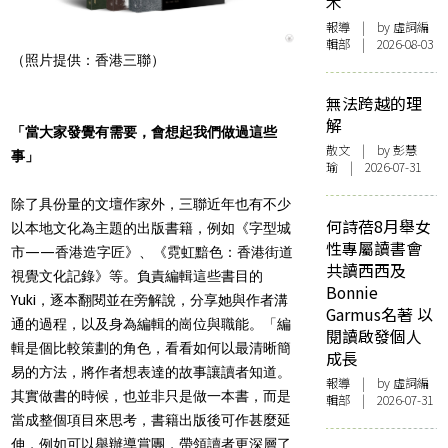
木
報導
| by 虛詞編
輯部 | 2026-08-03
（照片提供：香港三聯）
無法跨越的理
解
「當大家發覺有需要，會想起我們做過這些
散文
| by 彭慧
事」
瑜 | 2026-07-31
除了具份量的文壇作家外，三聯近年也有不少
何詩蓓8月舉女
以本地文化為主題的出版書籍，例如《字型城
性專屬讀書會
市——香港造字匠》、《霓虹黯色：香港街道
共讀西西及
視覺文化記錄》等。負責編輯這些書目的
Bonnie
Yuki，逐本翻閱並在旁解說，分享她與作者溝
Garmus名著 以
通的過程，以及身為編輯的崗位與職能。「編
閱讀啟發個人
輯是個比較策劃的角色，看看如何以最清晰簡
成長
易的方法，將作者想表達的故事讓讀者知道。
報導
| by 虛詞編
其實做書的時候，也並非只是做一本書，而是
輯部 | 2026-07-31
當成整個項目來思考，書籍出版後可作甚麼延
伸，例如可以舉辦導賞團，帶領讀者更深層了