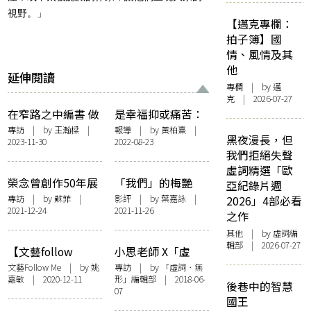
視野。」
【邁克專欄：
拍子簿】國
情、風情及其
他
延伸閱讀
專欄
| by
邁
克
| 2026-07-27
在窄路之中編書 做
是幸福抑或痛苦：
一顆會發光的微塵
「終把他鄉作故鄉
專訪
| by 王瀚樑 |
報導
| by
黃柏熹
|
黑夜漫長，但
2023-11-30
2022-08-23
——訪中華書局編
──葉靈鳳與香港
我們拒絕失聲
輯葉秋弦
文史研究」講座紀
虛詞精選「歐
錄
榮念曾創作50年展
「我們」的梅艷
亞紀錄片週
思考過去、現在與
芳：《梅艷芳》的
專訪
| by 蘇菲 |
影評
| by
葉嘉詠
|
2026」4部必看
2021-12-24
2021-11-26
未來 策展人劉小
親情和愛情
之作
康：是香港文化發
其他
| by 虛詞編
展的參考
輯部 | 2026-07-27
【文藝follow
小思老師 X「虛
me】《字型城市
詞」訪談︰網絡文
文藝Follow Me
| by
姚
專訪
| by 「虛詞．無
嘉敏
| 2020-12-11
形」編輯部 | 2018-06-
——香港造字匠》
化與文學推廣
後巷中的智慧
07
香港也有職人 郭斯
國王