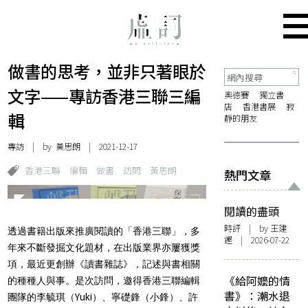
做書的思考，並非只著眼於
文字——專訪香港三聯三編
奧德賽
獨立書
店
香港書展
寂
輯
靜的朋友
專訪
| by
黃思朗
| 2021-12-17
香港三聯
編輯
做書
訪問
黃思朗
熱門文章
閱讀的盡頭
時評
| by 王建
透過書籍出版來推廣閱讀的「香港三聯」，多
鏗 | 2026-07-22
年來不斷發掘文化題材，在出版業界亦屢獲獎
項，最近更創辦《讀書雜誌》，記述與書相關
《給阿嬤的情
的種種人與事。是次訪問，邀得香港三聯編輯
書》：潮水退
團隊的李毓琪（Yuki）、寧礎鋒（小鋒）、許