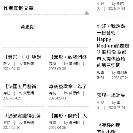
恆：「香港在字型
小說
| by 鄧皓
文化中從未缺席
作者其他文章
天 | 2026-07-24
過。」
你好，我想點
黃思朗
一份藝術！
Happy
Medium顛覆咖
啡廳想像 為都
【無形・◯】絕對
【無形・致我們終
市人提供療癒
的圓
將遠去的校園】訪
散文
| by
黃思朗
|
專訪
| by
黃思朗
|
的第三空間
2024-04-10
2023-09-06
黃志華《本可成佳
報導
| by 虛詞編
話》——懷粵語歌
輯部 | 2026-07-24
的舊，乘著老歌走
【法國五月藝術
專訪董啟章：為了
進昨天
節】訪《美麗的陌
自主，進入Web3
專訪
| by
黃思朗
|
專訪
| by
黃思朗
|
預謀一場消失
2023-06-02
2023-05-30
生人》藝術總監尼
小說
| by 季
古拉・卡森鮑姆：
明 | 2026-07-24
「一把聲音，能代
「通過實踐得到答
【無形・開門】大
表成千上萬角色」
案，就是要你心甘
時代裡保持獨立思
專訪
| by
黃思朗
|
專訪
| by
黃思朗
|
《寂靜的朋
2023-05-16
2023-04-06
命抵」——訪《命
考，文學就是重現
友》小輯