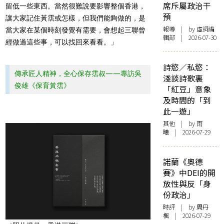
席斥屬政治干
留低一些東西。當然很難說要影響整個香港，
預
讓大家記住黃霑或怎樣，但我們能夠做的，是
報導
| by 虛詞編
當大家在某個時刻發覺有需要，會想起三聯曾
輯部 | 2026-07-30
經做過這些事，可以找回來看看。」
詩慾／私慾：
傳承匠人精神，全心保存霑叔——專訪吳
淺談詩歌裏
俊雄《保育黃霑》
「紅豆」意象
及時間的「到
此一遊」
其他
| by 雨
曦 | 2026-07-29
諾蘭《奧德
賽》中DEI的開
放性與反「身
份政治」
時評
| by
周丹
楓
| 2026-07-29