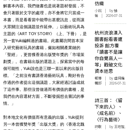
仿織
解書本內容。我們做書也是就著題材發掘，不
小說
| by 悇
會只著眼於文字的處理，亦不會將它只當成一
愉 | 2026-07-31
本書，而是看看當中能帶出甚麼訊息，從而讓
大眾關注這個議題並作延伸。」以藝術玩具為
杭州流浪漢入
主題的《ART TOY STORY》（上、下冊），是
圖書館看書遭
另一套Yuki編輯過的書籍。此書屬坊間首本深
投訴 館方覆
入研究藝術玩具的書籍，儼如相關產業鏈的
「讀書不是讓
「聖經」，更曾獲香港出版雙年獎的「市場策
你自覺高人一
劃獎」。在書籍出版的選題上，探索當中的每
等」戳破文化
個可能性，Yuki說也是三聯一直以來的出版目
資本迷思
標。「之前沒有書講香港藝術玩具，剛好有合
報導
| by 虛詞編
作過的作者提出這個議題，大家經過討論成就
輯部 | 2026-07-31
了這件事。那些沒曾做過而有價值的書種，是
我們在內容選材方面，不斷發掘想去嘗試的事
詩三首：〈留
情。」
下來的人〉、
〈成名前〉、
對本地文化有價值而有意義的出版，Yuki提到
〈行為藝術〉
另一本曾獲雙年獎「出版大獎」的《香港北魏
詩歌
| by 王培智,