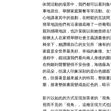
休閒活動的場景中，我們都可以看到集
事地居住、舉辦家庭聚餐等等活動。在
心地講著其中的規劃，在輕鬆的言談間
簡單地說他們有沿著牆底種了一些葡萄
親則感嘆地說，也許某個以前她曾經去
個猶太人在家裡舉辦社會主義讀書會的
椅坐下，她讚嘆自己的女兒所「擁有的
家庭是全世界最美好、幸福的象徵。女
過程中，鏡頭讓我們看向兩人身後的圍
在狗聽到聲響變得不安份後，海德薇為
的花朵，但讓人印象深刻的是白色牆面
色，但接著是越來越大的特寫，整個畫
樂，接著整個畫面變成血紅色的，暗示
影片以如此的方式呈現加害者的「視角
視而不見的「視角」。這種呈現方式也