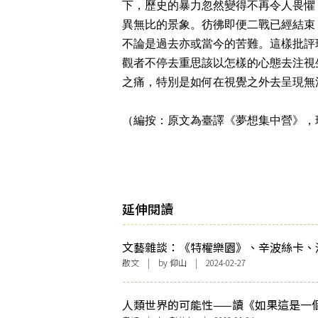
下，歷史的暴力忽然變得不再令人畏懼
異無比的景象。彷彿即便二戰已經結束
不論是過去亦或當今的苦難。這樣批評
觀者不停去重思該以怎樣的心態去注視
之痛，特別是如何在視覺之外去呈現無
（編按：原文為臺譯《夢想集中營》，
延伸閱讀
文藝雜談：《特權樂園》、辛波絲卡、
散文
| by 仰山 | 2024-02-27
人類世界的可能性——讀《如果這是一