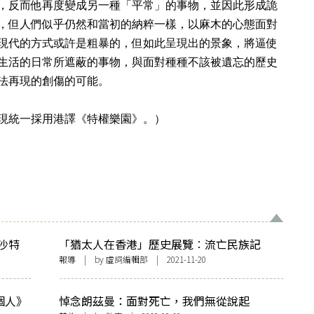
，反而他再度變成另一種「平常」的事物，並因此形成詭
，但人們似乎仍然和當初的納粹一樣，以麻木的心態面對
現代的方式或許是粗暴的，但如此呈現出的景象，將逼使
生活的日常所遮蔽的事物，與面對種種不該被遺忘的歷史
法再現的創傷的可能。
現統一採用港譯《特權樂園》。）
沙特
「猶太人在香港」歷史展覽︰流亡民族記
憶，在港首度曝光
報導
| by 虛詞編輯部 | 2021-11-20
個人》
悼念朗茲曼：面對死亡，我們無從說起