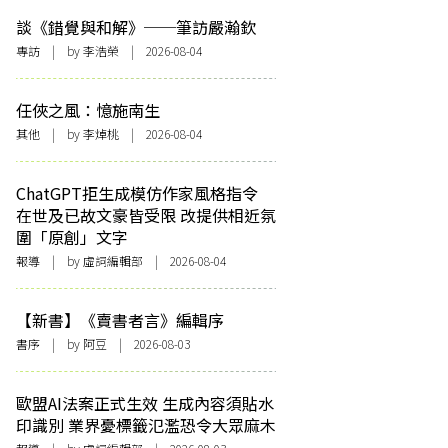
談《錯覺與和解》──筆訪嚴瀚欽
專訪
| by 李浩榮 | 2026-08-04
任俠之風：憶施南生
其他
| by 李焯桃 | 2026-08-04
ChatGPT拒生成模仿作家風格指令
在世及已故文豪皆受限 改提供相近氛
圍「原創」文字
報導
| by 虛詞編輯部 | 2026-08-04
【新書】《賣書者言》編輯序
書序
| by 阿豆 | 2026-08-03
歐盟AI法案正式生效 生成內容須貼水
印識別 業界憂標籤氾濫恐令大眾麻木