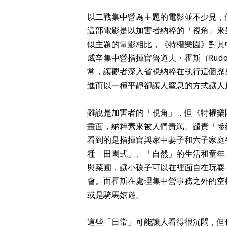
以二戰集中營為主題的電影並不少見，但《特權
這部電影是以加害者納粹的「視角」來
似主題的電影相比，《特權樂園》對其
威辛集中營指揮官魯道夫・霍斯（Rudol
常，讓觀者深入省視納粹在執行這個歷
進而以一種平靜卻讓人窒息的方式讓人
雖說是加害者的「視角」，但《
特權樂
畫面，納粹素來被人們責罵、譴責「慘
看到的是指揮官與家中妻子和六子家庭
種「田園式」、「自然」的生活和童年
與菜圃，讓小孩子可以在裡面自在玩耍
會。而霍斯在處理集中營事務之外的空
或是騎馬嬉遊。
這些「日常」可能讓人看得很沉悶，但