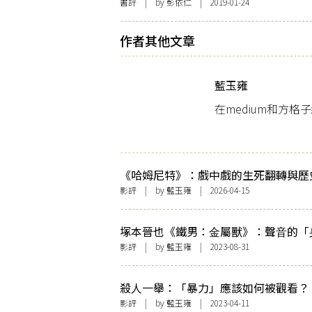
書評
| by
彭依仁
| 2019-01-24
作者其他文章
藍玉雍
在medium和方
《哈姆尼特》：戲中戲的生死翻轉與歷
寫
影評
| by
藍玉雍
| 2026-04-15
塚本晉也《鐵男：⾦屬獸》：聲⾳的「
體」狂想曲
影評
| by
藍玉雍
| 2023-08-31
殺人一舉：「暴力」應該如何被觀看？
影評
| by
藍玉雍
| 2023-04-11