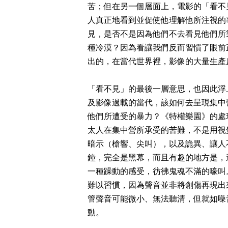
苦；但在另一個層面上，電影的「看不
人真正地看到並促使他理解他所注視的
見，是否不是因為他們不去看見他們所
種冷漠？因為看讓我們反而習慣了眼前
出的，在當代世界裡，影像的大量生產
「看不見」的最後一層意思，也因此浮
及影像過載的當代，該如何去呈現集中
他們所遭受的暴力？《
特權樂園》的處
太人在集中營所承受的苦難，不是用視
暗示（槍響、尖叫），以及詭異、讓人
鐘，完全是黑幕，而且有趣的地方是，
一種躁動的感受，彷彿鬼魂不滿的嚎叫
難以習慣，因為聲音並非將創傷再現出
管聲音可能微小、無法聽清，但就如噪
動。