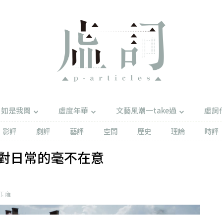
如是我聞
虛度年華
文藝風潮一take過
虛詞
影評
劇評
藝評
空間
歷史
理論
時評
對日常的毫不在意
玉雍