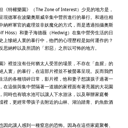
樂園》（The Zone of Interest）少見的地方是，
呈現德軍在波蘭奧斯威辛集中營所進行的暴行。和過往相
中納粹軍官的處理並非妖魔化的方式，而是透過拍攝奧斯
f Höss）和妻子海德薇（Hedwig）在集中營旁生活的日
史上慘絕人寰的暴行中，他們的心理歷程是如何運作的？
反思納粹以及所謂的「邪惡」之所以可怖的地方。
園》裡並沒有任何猶太人受苦的場景，不存在「血腥」的
絕人寰」的暴行，在這部片裡並不被螢幕呈現。反而我們
生活的各種瑣碎日常，影片裡，他和妻子想讓孩子過著一
，在這個與集中營隔著一道牆的家裡面有著亮麗的大花園
，同時也有噴水池可以讓人下水游泳，以及舉辦家庭餐
檔裡，更經常帶孩子去附近的山林、湖泊踏青、釣魚飲酒
也因此讓人感到一種窒息的恐怖。因為在這些家庭聚餐、