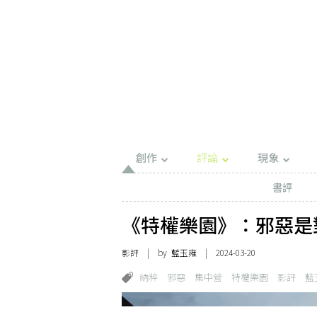
創作
評論
現象
書評
《特權樂園》：邪惡是
影評
| by
藍玉雍
| 2024-03-20
納粹
邪惡
集中營
特權樂園
影評
藍