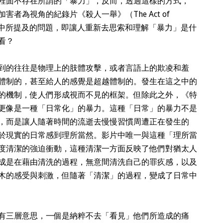
裡面不存在所謂的「暴力」，反而，透過這樣的方式，
者為視角的紀錄片《殺人一舉》（The Act of
的影評中所提及的問題，即讓人重新去思索和理解「暴力」是什
看？
到的往往是物理上的肢體攻擊，或者言語上的欺凌和羞
體制的，甚至給人的感覺是超越體制的。發生在這之中的
的機制，使人們形成視而不見的框架。但除此之外，《特
更像是一種「日常化」的暴力。這種「日常」的暴力不是
，而是讓人隨著時間的流逝去慢慢習慣周遭正在發生的
於現實的日常感到理所當然。影片中唯一與這種「理所當
度清潔的強迫衝動，這種清潔一方面反映了他們對猶太人
成是在藉由清洗的過程，無意間清洗自己的罪疚感，以及
木的感受與刺激，但隨著「清潔」的過程，變成了日常中
有三層意思，一個是納粹不去「看見」他們所造成的痛