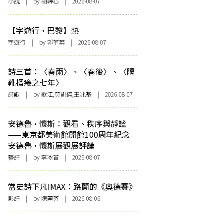
小說
| by 胡韡心 | 2026-08-07
【字遊行·巴黎】熱
字遊行
| by 郭芊葉 | 2026-08-07
詩三首：〈春雨〉、〈春後〉、〈隔
靴搔癢之七年〉
詩歌
| by 飲江,莫凱傑,王兆基 | 2026-08-07
安德魯·懷斯：觀看、秩序與靜謐
——東京都美術館開館100周年紀念
安德魯·懷斯展觀展評論
藝評
| by 李冰苔 | 2026-08-07
當史詩下凡IMAX：路蘭的《奧德賽》
影評
| by 陳麗芬 | 2026-08-06