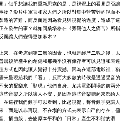
見」似乎想讓我們重新思索的是，是視覺上的看見是否讓
事物？影片中軍官和家人們之所以對集中營苦難的視而不
製造的苦難，而反而是因為看見與視覺的過度，造成了這
正在發生的事？就如同桑塔格在《旁觀他人之痛苦》所指
反而讓人們變得更加麻木？
上來。在考慮到第二層的因素，也就是經歷二戰之後，以
營屠殺所產生的創傷和那幾乎沒有倖存者可以見證和表達
理方式也因此讓人覺得十分震撼。因為在這部電影裡，猶
覺來呈現給我們「看」，反而大多數的時候是透過聲音的
不安的配樂來「顯現」他們自身。尤其電影開場的前兩分
這些音樂之所以讓人不安，是因為這些音樂聽起來都給人
。在這裡我們似乎可以看到，比起視覺，聲音似乎更讓人
來，而是以非再現、不在場的方式去表示自己的存在，儘
音、插曲般，去使原本平和的「日常」產生不和諧的滑