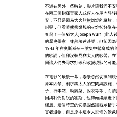
不過在另外一些時刻，影片讓我們不安
在兩三個指揮官家人或僕人在屋內靜靜
安，不只是因為大火熊熊燃燒的緣故，
叫聲，但看著熊熊燃燒的火焰卻好像在
奏起了一個猶太人
Joseph Wulf
（此人
的歷史學家，雖然著述甚豐，但卻因為
1943
年在奧斯威辛三號集中營寫成的
的歌詞，但卻沒聽見猶太人的歌聲。在
圖讓人們去尋求打破和改變現狀的可能
在電影的最後一幕，場景忽然切換到現
原本囚禁、刑求猶太人的空間與設施，
子、行李箱、助腳架、囚衣等等，而清
回與我們對視的霍斯，他轉頭繼續走下
樓層。這個時空的切換固然讓觀眾措手
害者遺物，而是原本這令人恐懼的景象