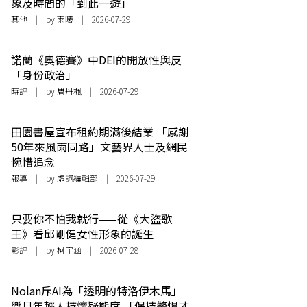
象及時間的「到此一遊」
其他
| by 雨曦 | 2026-07-29
諾蘭《奧德賽》中DEI的開放性與反
「身份政治」
時評
| by
周丹楓
| 2026-07-29
田園書屋宣布租約期滿後結業 「感謝
50年來風雨同路」文藝界人士及網民
惋惜追念
報導
| by 虛詞編輯部 | 2026-07-29
只要你不怕我就行——從《大盜歌
王》看邱剛健女性形象的誕生
影評
| by 柯宇涵 | 2026-07-28
Nolan斥AI為「透明的特洛伊木馬」
樂見年輕人持懷疑態度 「保持警惕才