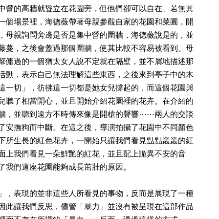
中營的高牆就聳立在花園旁，但他們卻可以自在、若無其
一個場景裡，海德薇帶著母親參觀自家的花園和菜圃，開
，母親詢問旁邊是否是集中營的圍牆，海德薇說是的，並
藤蔓，之後會蓋過那個圍牆，使其比較不容易被看到。母
幫傭過的一個猶太女人說不定就在隔壁，並不屑地描述那
活動，表示自己無法理解這些東西，之後來到亭子中的木
這一切」，彷彿這一切都是她女兒撐起的，而這個花園與
兒聽了相當開心，並且開始介紹花園裡的花卉。在介紹的
牆，並聽到遠方不時傳來像是開槍的聲響
⋯⋯
兩人的交談
了安撫狗而中斷。在這之後，導演拍攝了花園中不同顏色
下所生長的紅色花卉，一開始只讓我們看見點點叢叢的紅
面上我們看見一朵鮮艷的紅花，並且配上詭異不安的音
了我們這座花園能夠成長茁壯的原因。
」，表現的並非這些人所看見的事物，反而是展現了一種
因此讓我們反思，儘管「暴力」並沒有被呈現在這部作品