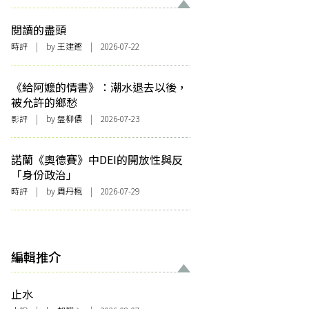
閱讀的盡頭
時評
| by 王建鏗 | 2026-07-22
《給阿嬤的情書》：潮水退去以後，
被允許的鄉愁
影評
| by 盤柳儂 | 2026-07-23
諾蘭《奧德賽》中DEI的開放性與反
「身份政治」
時評
| by
周丹楓
| 2026-07-29
編輯推介
止水