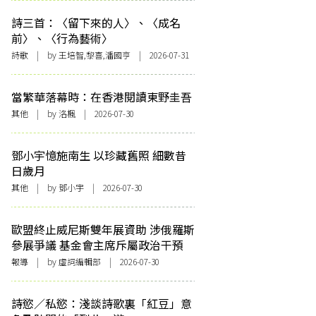
詩三首：〈留下來的人〉、〈成名
前〉、〈行為藝術〉
詩歌
| by 王培智,黎喜,潘國亨 | 2026-07-31
當繁華落幕時：在香港閱讀東野圭吾
其他
| by
洛楓
| 2026-07-30
鄧小宇憶施南生 以珍藏舊照 細數昔
日歲月
其他
| by 鄧小宇 | 2026-07-30
歐盟終止威尼斯雙年展資助 涉俄羅斯
參展爭議 基金會主席斥屬政治干預
報導
| by 虛詞編輯部 | 2026-07-30
詩慾／私慾：淺談詩歌裏「紅豆」意