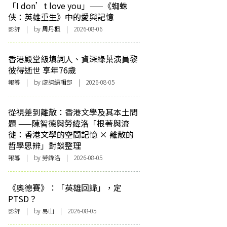
「I don’t love you」——《蜘蛛
俠：英雄重生》中的愛與記憶
影評
| by
周丹楓
| 2026-08-06
香港殿堂級填詞人、資深綠葉演員黎
彼得逝世 享年76歲
報導
| by 虛詞編輯部 | 2026-08-05
從視差到離散：香港文學及其本土問
題 ——陳智德與勞緯洛「根著與流
徙：香港文學的空間記憶 × 離散的
哲學思辨」對談整理
報導
| by 勞緯洛 | 2026-08-05
《奧德賽》：「英雄回歸」，定
PTSD？
影評
| by 易山 | 2026-08-05