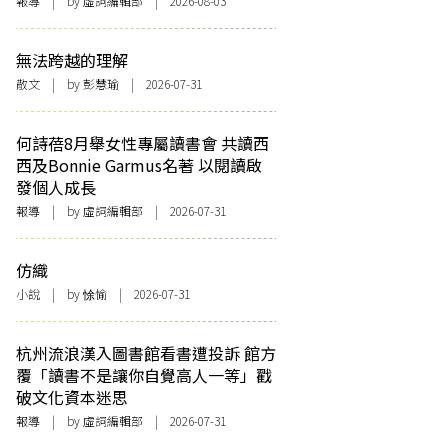
報導
| by 虛詞編輯部 | 2026-08-03
無法跨越的理解
散文
| by 彭慧瑜 | 2026-07-31
何詩蓓8月舉女性專屬讀書會 共讀西
西及Bonnie Garmus名著 以閱讀啟
發個人成長
報導
| by 虛詞編輯部 | 2026-07-31
仿織
小說
| by 悇愉 | 2026-07-31
杭州流浪漢入圖書館看書遭投訴 館方
覆「讀書不是讓你自覺高人一等」戳
破文化資本迷思
報導
| by 虛詞編輯部 | 2026-07-31