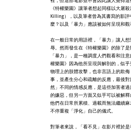
裡，但這部電影並不會因此讓人覺得這
《
特權樂園》讓筆者想起同樣以大屠殺加害
Killing），以及筆者曾為其書寫
麼？以及「暴力」應該被如何呈現和觀
在一般日常的用語裡，「暴力」讓人想
辱。然而發生在《
特權樂園》的除了是
「暴力」，是一種調度人們觀看和注意
權樂園》因為他所呈現與解剖的，似乎
物理上的肢體攻擊，也非言語上的欺侮
事，並產生分心和疏離的反應，最後對
然」不同的情感反應，是這些加害者過
的嫌惡，但另一方面又似乎可以被解釋
他們在日常所累積、過載而無法繼續麻
不停重複「淨化」自己的儀式。
對筆者來說，「看不見」在影片裡於是