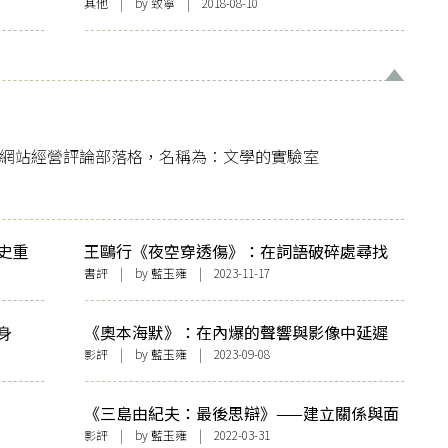
其他
| by 致寧 | 2018-08-10
格子網站經營評論部落格，名稱為：文學的實驗室
史重
王鷗行《夜空穿透傷》：在詞語破碎處尋找
黑暗的明亮
書評
| by
藍玉雍
| 2023-11-17
⾝
《奧本海默》：在內爆的聲響與影像中延遲
展現的「線性敘事」
影評
| by
藍玉雍
| 2023-09-08
《三島由紀夫：最後思辯》——建立關係與面
對他人
影評
| by
藍玉雍
| 2022-03-31