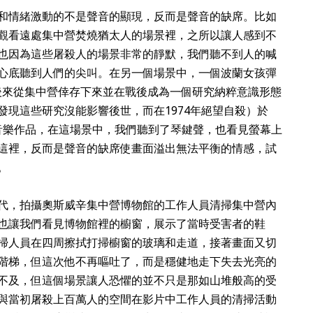
和情緒激動的不是聲音的顯現，反而是聲音的缺席。比如
觀看遠處集中營焚燒猶太人的場景裡，之所以讓人感到不
也因為這些屠殺人的場景非常的靜默，我們聽不到人的喊
心底聽到人們的尖叫。在另一個場景中，一個波蘭女孩彈
後來從集中營倖存下來並在戰後成為一個研究納粹意識形態
發現這些研究沒能影響後世，而在
1974
年絕望自殺）於
音樂作品，在這場景中，我們聽到了琴鍵聲，也看見螢幕上
這裡，反而是聲音的缺席使畫面溢出無法平衡的情感，試
。
代，拍攝奧斯威辛集中營博物館的工作人員清掃集中營內
也讓我們看見博物館裡的櫥窗，展示了當時受害者的鞋
掃人員在四周擦拭打掃櫥窗的玻璃和走道，接著畫面又切
階梯，但這次他不再嘔吐了，而是穩健地走下失去光亮的
不及，但這個場景讓人恐懼的並不只是那如山堆般高的受
與當初屠殺上百萬人的空間在影片中工作人員的清掃活動