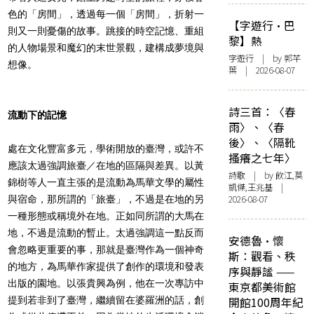
色的「房間」，透過每一個「房間」，折射一
【字遊行·巴
則又一則憂傷的故事。跳接的時空記憶、重組
黎】熱
的人物場景和魔幻的末世景觀，建構成夢境與
字遊行
| by 郭芊
想像。
葉 | 2026-08-07
詩三首：〈春
流動下的記憶
雨〉、〈春
後〉、〈隔靴
處在文化豐富多元，學術開放的臺灣，或許不
搔癢之七年〉
應該太過強調旅臺／在地的區隔與差異。以黃
詩歌
| by 飲江,莫
錦樹等人一直主張的是流動為馬華文學的屬性
凱傑,王兆基 |
2026-08-07
與宿命，那所謂的「旅臺」，不過是在地的另
一種形態或稱境外在地。正如同所謂的大馬在
地，不過是流動的暫止。太過強調這一點反而
安德魯·懷
會忽略更重要的事，那就是臺灣作為一個神奇
斯：觀看、秩
的地方，為馬華作家提供了創作的環境和發表
序與靜謐 ——
出版的園地。以張貴興為例，他在一次專訪中
東京都美術館
提到若非到了臺灣，繼續留在婆羅洲的話，創
開館100周年紀