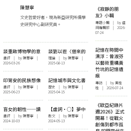
陳慧寧
《寂靜的朋
友》小輯
文史哲愛好者，現為新亞研究所儒學
專題小輯
| by 虛
史研究中心副研究員。
詞編輯部 | 2026-
07-24
記憶在時間中
談重啟博物學的意
談劉以鬯〈借來的
漂浮：曾淑芬
義──讀《自然以
理論與技巧〉如何
書評
| by
陳慧寧
|
理論
| by
陳慧寧
|
以藝術重構黃
2026-03-26
2025-08-13
自由》
影響創作
竹坑的記憶遺
痕
印第安的民族想像
記憶城市與文化書
專訪
| by 黃桂
──讀塞薩爾‧艾
寫
書評
| by
陳慧寧
|
歷史
| by
陳慧寧
|
桂 | 2026-07-24
2025-06-23
2025-04-15
拉《野兔》
《歐亞紀錄片
盲女的韌性──讀
【虛詞・◯】夢中
週2026》正式
黎紫書《流俗地》
圓夢
書評
| by
陳慧寧
|
散文
| by
陳慧寧
|
開幕！從戰火
2024-10-03
2024-05-13
創傷到都市孤
島 叩問當代生