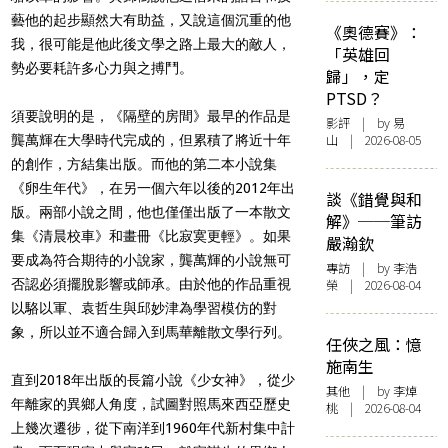
藝他的起步顯然大有助益，又說這個沉重的他
《奧德賽》：
我，很可能是他此後文學之路上最大的敵人，
「英雄回
勢必要耗許多心力與之搏鬥。
歸」，定
PTSD？
須要說明的是，《隔壁的房間》最早的作品是
影評
| by 易
山 | 2026-08-05
龔萬輝在大學時代完成的，但累積了將近十年
的創作，方結集出版。而他的第二本小說集
《卵生年代》，在另一個六年以後的
2012
年出
談《錯覺與和
版。兩部小說之間，他也僅僅出版了一本散文
解》──筆訪
集《清晨校車》和畫冊《比寂寞更輕》。如果
嚴瀚欽
要成為符合期待的小說家，龔萬輝的小說無可
專訪
| by 李浩
否認必須擺脫影響或師承。由於他的作品重視
榮 | 2026-08-04
以駱以軍、袁哲生與邱妙津為學習模仿的對
象，所以並不適合歸入到馬華離散文學行列。
任俠之風：憶
施南生
直到
2018
年出版的長篇小說《少女神》，從少
其他
| by 李焯
年離家的異鄉人角度，試圖對照馬來西亞歷史
桃 | 2026-08-04
上幾次遷徏，從下南洋到
1960
年代新村集中計