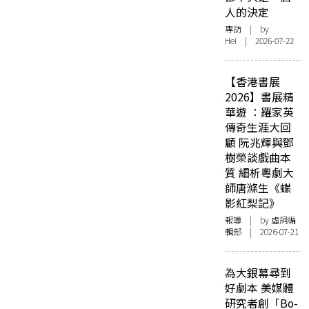
人的決定
專訪
| by
Hei | 2026-07-22
【香港書展
2026】書展精
華遊 ：羅家英
傳奇生涯大回
顧 阮兆輝與鄧
樹榮談戲曲本
質 細析粵劇大
師唐滌生《蝶
影紅梨記》
報導
| by 虛詞編
輯部 | 2026-07-21
為大銀幕尋到
好劇本 美媒體
研究者創「Bo-