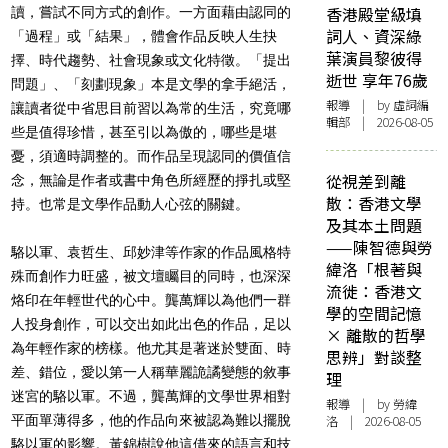
香港殿堂級填
讀，嘗試不同方式的創作。一方面藉由認同的
詞人、資深綠
「過程」或「結果」，體會作品反映人生抉
葉演員黎彼得
擇、時代趨勢、社會現象或文化特徵。「提出
逝世 享年76歲
問題」、「刻劃現象」本是文學的拿手絕活，
報導
| by 虛詞編
讓讀者從中省思目前習以為常的生活，究竟哪
輯部 | 2026-08-05
些是值得珍惜，甚至引以為傲的，哪些是堪
憂，須適時調整的。而作品呈現認同的價值信
從視差到離
念，無論是作者或書中角色所經歷的掙扎或堅
散：香港文學
持。也常是文學作品動人心弦的關鍵。
及其本土問題
——陳智德與勞
駱以軍、袁哲生、邱妙津等作家的作品風格特
緯洛「根著與
殊而創作力旺盛，被文壇矚目的同時，也深深
流徙：香港文
烙印在年輕世代的心中。龔萬輝以為他們一群
學的空間記憶
人投身創作，可以交出如此出色的作品，足以
× 離散的哲學
為年輕作家的榜樣。他尤其是著迷於雙面、時
思辨」對談整
差、錯位，愛以第一人稱華麗詭譎變態的敘事
理
迷宮的駱以軍。不過，龔萬輝的文學世界相對
報導
| by 勞緯
平面單薄得多，他的作品向來被認為難以擺脫
洛 | 2026-08-05
駱以軍的影響。黃錦樹說他這借來的語言和技