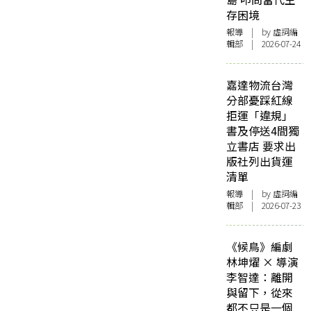
存困境
報導
| by 虛詞編
輯部 | 2026-07-24
嘉達物流台灣
分部憂踩紅線
拒運「違規」
書及停送4間獨
立書店 要求出
版社列出貨運
清單
報導
| by 虛詞編
輯部 | 2026-07-23
《候鳥》編劇
林坤燿 × 導演
李智達：離開
與留下，從來
都不只是一個