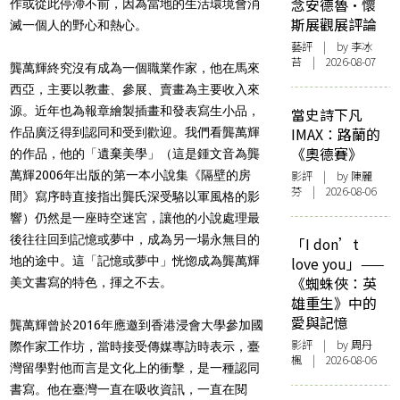
念安德魯·懷
作或從此停滯不前，因為當地的生活環境會消
斯展觀展評論
滅一個人的野心和熱心。
藝評
| by 李冰
苔 | 2026-08-07
龔萬輝終究沒有成為一個職業作家，他在馬來
西亞，主要以教畫、參展、賣畫為主要收入來
源。近年也為報章繪製插畫和發表寫生小品，
當史詩下凡
IMAX：路蘭的
作品廣泛得到認同和受到歡迎。我們看龔萬輝
《奧德賽》
的作品，
他的「遺棄美學」（這是鍾文音為龔
萬輝
2006
年出版的第一本小說集《隔壁的房
影評
| by 陳麗
芬 | 2026-08-06
間》寫序時直接指出龔氏深受駱以軍風格的影
響）仍然是一座時空迷宮，讓他的小說處理最
後往往回到記憶或夢中，成為另一場永無目的
「I don’t
地的途中。這「記憶或夢中」恍惚成為龔萬輝
love you」——
《蜘蛛俠：英
美文書寫的特色，揮之不去。
雄重生》中的
愛與記憶
龔萬輝曾於2016年應邀到香港浸會大學參加國
影評
| by
周丹
際作家工作坊，當時接受傳媒專訪時表示，臺
楓
| 2026-08-06
灣留學對他而言是文化上的衝擊，是一種認同
書寫。他在臺灣一直在吸收資訊，一直在閱