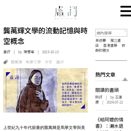
龔萬輝文學的流動記憶與時
空概念
奧德賽
獨立書
店
香港書展
寂
靜的朋友
書評
| by
陳慧寧
| 2023-10-13
龔萬輝
馬華文學
作家
書評
熱門文章
閱讀的盡頭
時評
| by 王建
鏗 | 2026-07-22
《給阿嬤的情
書》：潮水退
上世紀九十年代留臺的龔萬輝是馬華文學與美