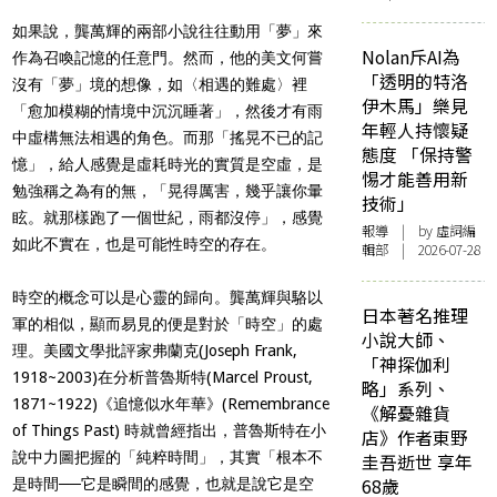
如果說，龔萬輝的兩部小說往往動用「夢」來
Nolan斥AI為
作為召喚記憶的任意門。然而，他的美文何嘗
「透明的特洛
沒有「夢」境的想像，如〈相遇的難
處
〉
裡
伊木馬」樂見
「
愈加模糊的情境中沉沉睡著」，然後才有雨
年輕人持懷疑
中虛構無法相遇的角色。而那「搖晃不已的記
態度 「保持警
憶」，給人感覺是虛耗時光的實質是空虛，是
惕才能善用新
勉強稱之為有的無，「晃得厲害，幾乎讓你暈
技術」
眩。就那樣跑了一個世紀，雨都沒停」，感覺
報導
| by 虛詞編
如此不實在，也是可能性時空的存在。
輯部 | 2026-07-28
時空的概念可以是心靈的歸向。龔萬輝與駱以
日本著名推理
軍的相似，顯而易見的便是對於「時空」的處
小說大師、
理。美國文學批評家弗蘭克(Joseph Frank,
「神探伽利
1918~2003)在分析普魯斯特(Marcel Proust,
略」系列、
1871~1922)《追憶似水年華》(Remembrance
《解憂雜貨
of Things Past) 時就曾經指出，普魯斯特在小
店》作者東野
說中力圖把握的「純粹時間」，其實「根本不
圭吾逝世 享年
68歲
是時間──它是瞬間的感覺，也就是說它是空