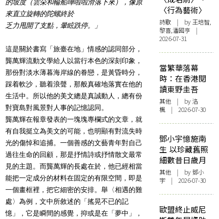
的坡度（雲朵和輪船嘩啦啦滑落下來），像原
〈行為藝術〉
來直立旋轉的陀螺終於
詩歌
| by 王培智,
乏力甩開了支點，暈眩跌停。」
黎喜,潘國亨 |
2026-07-31
這是關於書寫「旅臺在地」情感的認同部分，
龔萬輝流動文學
給人以當行本色的深刻印象，
當繁華落幕
那份對淡水薄暮海岸線的眷戀，是黃昏時分，
時：在香港閱
踩着軟沙，聽着浪聲，那般真確地落實在他的
讀東野圭吾
生活中。所以他的美文總是真誠動人，總有份
其他
| by
洛
對寶島對風景對人事的記憶認同。
楓
| 2026-07-30
龔萬輝在報章發表的一塊塊專欄式的文章，就
有自我挺立為美文的可能，也明顯有對流失時
鄧小宇憶施南
光的傷悼和追捕。一個善感的文藝青年對自己
生 以珍藏舊照
過往生命的回顧，那是抒情詩或抒情散文最常
細數昔日歲月
見的主題。而龔萬輝的長處在於，他已經相當
其他
| by 鄧小
能把一定成分的材料在固定的有限空間，即是
宇 | 2026-07-30
一個畫框裡，把它細密的安排。舉
〈相遇的難
處
〉
為例，文中所敘述的「
搖晃不已的記
歐盟終止威尼
憶」，它是瞬間的感覺，
抑或是在「夢中」，