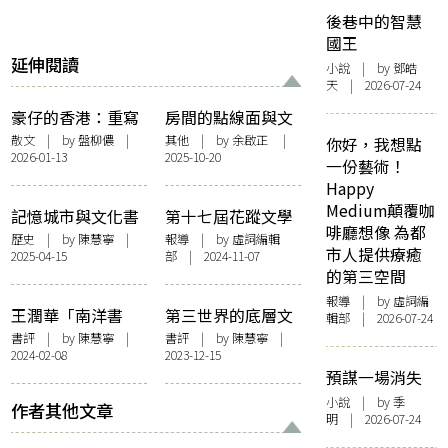
後巷中的智慧
國王
延伸閱讀
小說
| by 鄧皓
天 | 2026-07-24
豪仔的香港：重寫
房間的點線面與文
的城市記憶
本的叢林──關於
散文
| by 盤柳儂 |
其他
| by 余啟正 |
你好，我想點
2026-01-13
2025-10-20
龔萬輝公開講座、
一份藝術！
寫作班及其他
Happy
Medium顛覆咖
記憶城市與文化書
第十七屆花蹤文學
啡廳想像 為都
寫
獎開獎 龔萬輝憑首
歷史
| by
陳慧寧
|
報導
| by 虛詞編輯
市人提供療癒
2025-04-15
部 | 2024-11-07
部長篇小說《人工
的第三空間
少女》獲頒馬華文
報導
| by 虛詞編
學大獎 台灣作家黃
王潤華「南洋書
第三世界的底層文
輯部 | 2026-07-24
春明獲頒第12屆世
寫」中的記憶與空
學 ──讀瑪哈綏
書評
| by
陳慧寧
|
書評
| by
陳慧寧
|
界華文文學獎
2024-02-08
2023-12-15
間
塔．黛維的〈乳
預謀一場消失
母〉
小說
| by 季
作者其他文章
明 | 2026-07-24