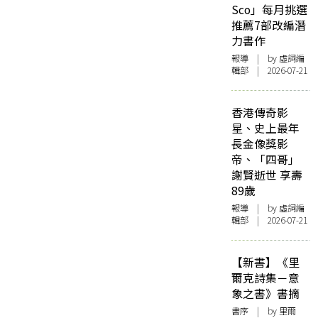
Sco」每月挑選
推薦7部改編潛
力書作
報導
| by 虛詞編
輯部 | 2026-07-21
香港傳奇影
星、史上最年
長金像獎影
帝、「四哥」
謝賢逝世 享壽
89歲
報導
| by 虛詞編
輯部 | 2026-07-21
【新書】《里
爾克詩集－意
象之書》書摘
書序
| by 里爾