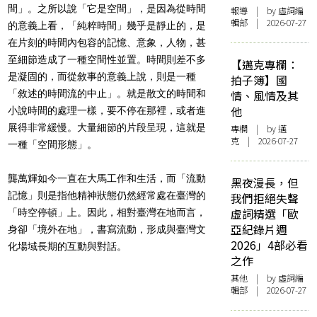
間」。之所以說「它是空間」，是因為從時間
報導
| by 虛詞編
輯部 | 2026-07-27
的意義上看，「純粹時間」幾乎是靜止的，是
在片刻的時間內包容的記憶、意象，人物，甚
至細節造成了一種空間性並置。時間則差不多
【邁克專欄：
是凝固的，而從敘事的意義上說，則是一種
拍子簿】國
「敘述的時間流的中止」。就是散文的時間和
情、風情及其
他
小說時間的處理一樣，要不停在那裡，或者進
展得非常緩慢。大量細節的片段呈現，這就是
專欄
| by
邁
克
| 2026-07-27
一種「空間形態」。
龔萬輝如今一直在大馬工作和生活，而「流動
黑夜漫長，但
記憶」則是指他精神狀態仍然經常處在臺灣的
我們拒絕失聲
虛詞精選「歐
「時空停頓」上。因此，相對臺灣在地而言，
亞紀錄片週
身卻「境外在地」，書寫流動，形成與臺灣文
2026」4部必看
化場域長期的互動與對話。
之作
其他
| by 虛詞編
輯部 | 2026-07-27