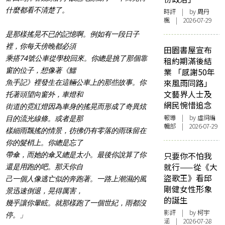
什麼都看不清楚了。
時評
| by
周丹
楓
| 2026-07-29
是那樣搖晃不已的記憶啊。例如有一段日子
裡，你每天傍晚都必須
田園書屋宣布
乘搭74號公車從學校回來。你總是挑了那個靠
租約期滿後結
窗的位子，想像著《鱷
業 「感謝50年
來風雨同路」
魚手記》裡發生在這輛公車上的那些故事。你
文藝界人士及
托著頭望向窗外，車燈和
網民惋惜追念
街道的霓紅燈因為車身的搖晃而形成了奇異炫
報導
| by 虛詞編
目的流光線條。或者是那
輯部 | 2026-07-29
樣細雨飄搖的情景，彷彿仍有零落的雨珠留在
你的髮梢上。你總是忘了
只要你不怕我
帶傘，而她的傘又總是太小。最後你說算了你
就行——從《大
還是用跑的吧。那天你自
盜歌王》看邱
己一個人像逃亡似的奔跑著。一路上潮濕的風
剛健女性形象
景迅速倒退，晃得厲害，
的誕生
幾乎讓你暈眩。就那樣跑了一個世紀，雨都沒
影評
| by 柯宇
停。」
涵 | 2026-07-28