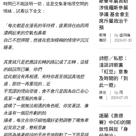
斯雙年展資助
時間已不能說明一切，這是交集著地理空間的
涉俄羅斯參展
情緒，試看以下全文：
爭議 基金會主
席斥屬政治干
「每次都是在漫長的等待裡，疲累得任由四周
預
濃稠起來的空氣包裹着
報導
| by 虛詞編
輯部 | 2026-07-30
自己不想掙開，然後在愈加模糊的情境中沉沉
睡著。
詩慾／私慾：
其實就只是把應該右轉的路記成了左轉，這樣
淺談詩歌裏
的錯誤而已嘛。你們
「紅豆」意象
從此都沒有再相遇。有時你甚至很認真地想
及時間的「到
過，那些一再重現的，近
此一遊」
乎荒謬的理由背後，會不會只是因為自己在心
其他
| by 雨
曦 | 2026-07-29
底某一處荒蕪的角落，
虛構了一個無法相遇的角色呢。你笑著說。像
永遠有一個惡作劇的拍
諾蘭《奧德
攝者，每次在你仔細地擺好姿勢調整了嘴角牽
賽》中DEI的開
起笑容之後，整框景象
放性與反「身
份政治」
卻因為捧著鏡頭的手故意地顫動了一下而晃得