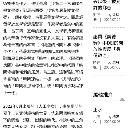
去以後，被允
術雙棲創作人。他從臺灣（獲第二十六屆聯合
許的鄉愁
報文學奬）到馬來西亞（獲第九屆花蹤文學
影評
| by 盤柳
奬），頗有收穫，備受馬華文學肯定。龔萬輝
儂 | 2026-07-23
留學於文學資源最豐富、作家學者最集中的臺
北，當了四、五年的臺北人，文學養成和留臺
諾蘭《奧德
的馬華前行代作家並沒有多大差別。有論者認
賽》中DEI的開
為他最初的兩本書（《隔壁的房間》和《卵生
放性與反「身
年代》）帶著相當明顯的駱以軍的風格痕跡。
份政治」
顯而易見的是對於「時空」的處理。《隔壁的
時評
| by
周丹
房間》書中收錄的篇章皆以後記中的標題「時
楓
| 2026-07-29
間停頓和傾斜的居所」為主題。這和駱以軍慣
常書寫的「時間凍結」一樣，如《月球姓氏》
裡的「時間在那裡停住」或「時間彷彿凝結凍
止一樣」。
編輯推介
2022年6
月出版的《人工少女》，疫情期間的
止水
寫作，真實與虛構的世界，恍若兩個時空交錯
小說
| by 胡韡
下的惘然、混亂、斷裂的時代。小說中的主角
心 | 2026-08-07
帶著人造女兒，踏上跨越時空的旅程，穿梭各