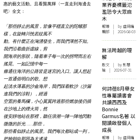
惠的藝文活動。
且看龔萬輝〈一直走到海邊去
業界憂標籤氾
濫恐令大眾麻
吧〉全文：
木
報導
| by 虛詞編
「那些靜止的風景，皆像平穩直立的陀螺那
輯部 | 2026-08-03
樣，在旋轉川恍若紋風不
動。有什麼正在洶湧發生，而我們渾然不知。
我們沿着曲折虛線，剪
無法跨越的理
解
開海岸的形狀，隨着車子每一次的拐彎而左右
搖晃。一如記憶中每一
散文
| by 彭慧
瑜 | 2026-07-31
條通往海洋的公路皆是迷宮的入口。讓人想起
一首通俗明白的歌。想
起淡水薄暮的沙侖海岸，我們踩着軟沙（沙漏
何詩蓓8月舉女
進我們的涼鞋），經過
性專屬讀書會
空置的養馬欄，小心翼翼跨過那些燃放後仍插
共讀西西及
Bonnie
在沙地上的煙火筒，然
Garmus名著 以
後安靜地站在那裡，聽任浪潮一陣一陣地閃動
閱讀啟發個人
微微的折光……那些，
成長
那些看似靜止的風景。我們每次都站成一列，
報導
| by 虛詞編
把臉朝向那因為太遙遠