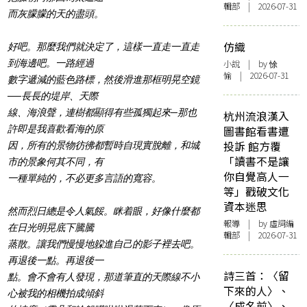
輯部 | 2026-07-31
而灰朦朦的天的盡頭。
仿織
好吧。那麼我們就決定了，這樣一直走一直走
到海邊吧。一路經過
小說
| by 悇
愉 | 2026-07-31
數字遞減的藍色路標，然後滑進那框明晃空鏡
──長長的堤岸、天際
線、海浪聲，連樹都顯得有些孤獨起來─那也
杭州流浪漢入
許即是我喜歡看海的原
圖書館看書遭
投訴 館方覆
因，所有的景物彷彿都暫時自現實脫離，和城
「讀書不是讓
市的景象何其不同，有
你自覺高人一
一種單純的，不必更多言語的寬容。
等」戳破文化
資本迷思
然而烈日總是令人氣餒。眯着眼，好像什麼都
報導
| by 虛詞編
在日光明晃底下騰騰
輯部 | 2026-07-31
蒸散。讓我們慢慢地躱進自己的影子裡去吧。
再退後一點。再退後一
詩三首：〈留
點。會不會有人發現，那道筆直的天際線不小
下來的人〉、
心被我的相機拍成傾斜
〈成名前〉、