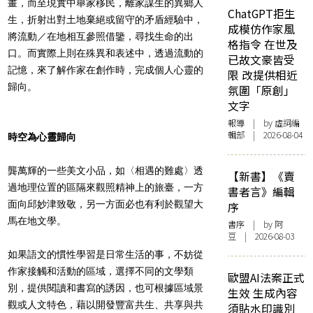
畫，而至現實中舉家移民，離家謀生的異鄉人
ChatGPT拒生
生，折射出對土地棄絕或留守的矛盾經驗中，
成模仿作家風
將流動／在地相互參照借鑒，尋找生命的出
格指令 在世及
口。而實際上則在殊異和表述中，透過流動的
已故文豪皆受
記憶，來了解作家在創作時，完成個人心靈的
限 改提供相近
歸向。
氛圍「原創」
文字
報導
| by 虛詞編
輯部 | 2026-08-04
時空為心靈歸向
龔萬輝的一些美文小品，如〈相遇的難
處
〉透
【新書】《賣
過地理位置的區隔來觀照精神上的旅臺，一方
書者言》編輯
面向邱妙津致敬，另一方面必也有利於觀望大
序
馬在地文學。
書序
| by 阿
豆 | 2026-08-03
如果語文的慣性學習是日常生活的事，不妨從
作家接觸和活動的區域，選擇不同的文學類
歐盟AI法案正式
別，提供閱讀和書寫的誘因，也可根據區域景
生效 生成內容
觀或人文特色，藉以開發豐富共生、共享與共
須貼水印識別