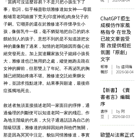
桃 | 2026-08-04
「當媽可沒這麼容易？不是只把小孩生下了
事」歌詞，似乎極盡歌頌雅修達如女神──母親
般哺育老闆娘膝下梵天(印度神祇)肉身兒子的
ChatGPT拒生
子嗣。它嘲弄的還在於雅修達不停懷孕生小
成模仿作家風
格指令 在世及
孩，像個乳牛一樣，毫不猶疑地把自己的奶水
已故文豪皆受
餵給別人的孩子。意想不到的是不知道誰把女
限 改提供相近
神的畫像翻了過來，知情的老闆娘因而傷心欲
氛圍「原創」
絕突發死去。加上賀達爾家族兒子媳婦小孩長
文字
大，雅修達也已無用奶之處，縱使她跑去跪在
報導
| by 虛詞編
女神的腳前，但那雙上了年紀、不再泌乳的胸
輯部 | 2026-08-04
脯已經開始疼痛不堪。雅修達交託給乘獅女
神，並請求指點迷津。結果事與願違，最後癌
【新書】《賣
症孤獨地死去。
書者言》編輯
序
敘述者無須直接描述老闆一家面目的猙獰，通
書序
| by 阿
過倫理的判斷便可以知道老闆一家的殘忍。作
豆 | 2026-08-03
為地主階級的代表，大兒子通過話語為自己的
階級辯護，雅修達的病歸因始終與他們無關，
歐盟AI法案正式
那是因為冥冥中注定。貌似同情雅修達，事實