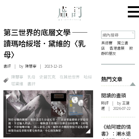
第三世界的底層文學 ──
讀瑪哈綏塔．黛維的〈乳
奧德賽
獨立書
店
香港書展
寂
母〉
靜的朋友
書評
| by
陳慧寧
| 2023-12-15
陳慧寧
乳母
史碧瓦克
在其他世界
哈綏
熱門文章
塔黛維
書評
閱讀的盡頭
時評
| by 王建
鏗 | 2026-07-22
《給阿嬤的情
書》：潮水退