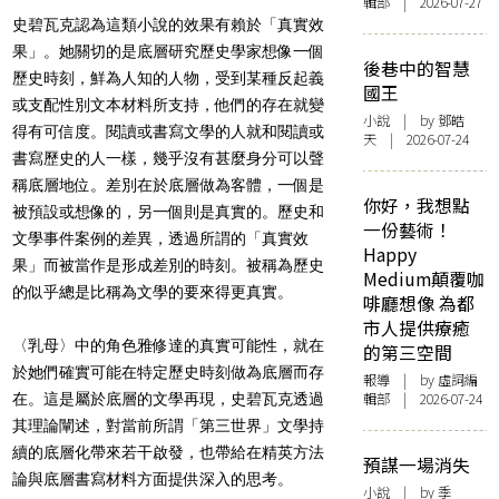
輯部 | 2026-07-27
史碧瓦克認為這類小說的效果有賴於「真實效
果」。她關切的是底層研究歷史學家想像一個
後巷中的智慧
歷史時刻，鮮為人知的人物，受到某種反起義
國王
或支配性別文本材料所支持，他們的存在就變
小說
| by 鄧皓
得有可信度。閱讀或書寫文學的人就和閱讀或
天 | 2026-07-24
書寫歷史的人一樣，幾乎沒有甚麼身分可以聲
稱底層地位。差別在於底層做為客體，一個是
你好，我想點
被預設或想像的，另一個則是真實的。歷史和
一份藝術！
文學事件案例的差異，透過所謂的「真實效
Happy
果」而被當作是形成差別的時刻。被稱為歷史
Medium顛覆咖
的似乎總是比稱為文學的要來得更真實。
啡廳想像 為都
市人提供療癒
〈乳母〉
中的角色雅修達的真實可能性，就在
的第三空間
於她們確實可能在特定歷史時刻做為底層而存
報導
| by 虛詞編
輯部 | 2026-07-24
在。這是屬於底層的文學再現，史碧瓦克透過
其理論闡述，對當前所謂「第三世界」文學持
續的底層化帶來若干啟發，也帶給在精英方法
預謀一場消失
論與底層書寫材料方面提供深入的思考。
小說
| by 季