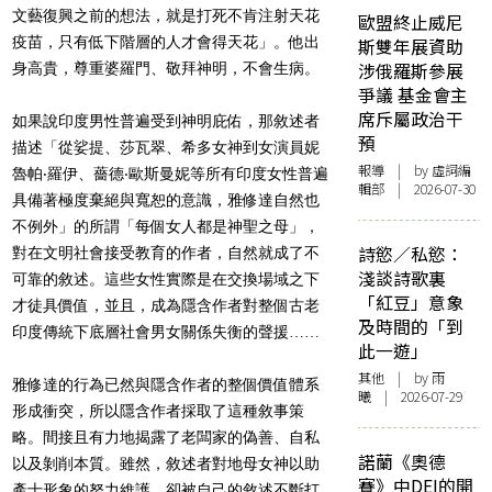
文藝復興之前的想法，就是打死不肯注射天花
歐盟終止威尼
疫苗，只有低下階層的人才會得天花」。他出
斯雙年展資助
涉俄羅斯參展
身高貴，尊重婆羅門、敬拜神明，不會生病。
爭議 基金會主
席斥屬政治干
如果說印度男性普遍受到神明庇佑，那敘述者
預
描述「從娑提、莎瓦翠、希多女神到女演員妮
報導
| by 虛詞編
魯帕‧羅伊、薔德‧歐斯曼妮等所有印度女性普遍
輯部 | 2026-07-30
具備著極度棄絕與寬恕的意識，雅修達自然也
不例外」的所謂「每個女人都是神聖之母」，
詩慾／私慾：
對在文明社會接受教育的作者，自然就成了不
淺談詩歌裏
可靠的敘述。這些女性實際是在交換場域之下
「紅豆」意象
才徒具價值，並且，成為隱含作者對整個古老
及時間的「到
印度傳統下底層社會男女關係失衡的聲援……
此一遊」
其他
| by 雨
雅修達的行為已然與隱含作者的整個價值體系
曦 | 2026-07-29
形成衝突，所以隱含作者採取了這種敘事策
略。間接且有力地揭露了老闆家的偽善、自私
諾蘭《奧德
以及剝削本質。雖然，敘述者對地母女神以助
賽》中DEI的開
產士形象的努力維護，卻被自己的敘述不斷打