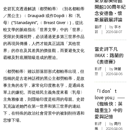
東京都美術館
開館100周年紀
史碧瓦克透過解讀〈都勞帕蒂〉（別名都帕蒂
念安德魯·懷
／黑公主）﹝Draupadi 或作Dopdi﹞和〈乳
斯展觀展評論
母〉(“Stanadayini”, ﹝Breast Giver﹞)，從比
藝評
| by 李冰
較文學的脈絡指出「世界文學」中的「世界」
苔 | 2026-08-07
受限於美國視野，必須通過更多第三世界作品
的再現與傳播，人們才能真正認識「其他世
當史詩下凡
界」的存在及其差異的價值觀，而要避免文化
IMAX：路蘭的
霸權及對底層階級造成的壓迫。
《奧德賽》
影評
| by 陳麗
〈都勞帕蒂〉雖以部落部形式都帕
蒂出現，但
芬 | 2026-08-06
指稱的是古老神話裡的黑公主都勞帕蒂，是故
事主角的名字，家常化印度教名字，是通緝名
「I don’t
單上的嫌犯。而從殖民主義角度來看
〈乳母〉
love you」——
主角雅修達，則隱喻印度是租用的母親。史碧
《蜘蛛俠：英
瓦克論述她們在第一世界和第三世界的連結
雄重生》中的
下，在特殊的政治社會背景中的被剝削待遇和
愛與記憶
悲慘下場。
影評
| by
周丹
楓
| 2026-08-06