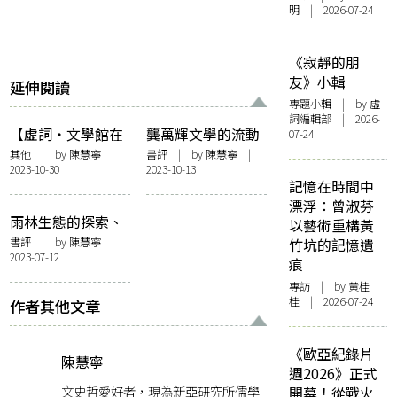
明 | 2026-07-24
《寂靜的朋
友》小輯
延伸閱讀
專題小輯
| by 虛
詞編輯部 | 2026-
【虛詞・文學館在
龔萬輝文學的流動
07-24
他方】馬華文學館
記憶與時空概念
其他
| by
陳慧寧
|
書評
| by
陳慧寧
|
2023-10-30
2023-10-13
的文化樞紐作用
記憶在時間中
漂浮：曾淑芬
雨林生態的探索、
以藝術重構黃
宇宙星空的揭示
書評
| by
陳慧寧
|
竹坑的記憶遺
2023-07-12
──讀張貴興的
痕
《鱷眼晨曦》
專訪
| by 黃桂
桂 | 2026-07-24
作者其他文章
《歐亞紀錄片
陳慧寧
週2026》正式
文史哲愛好者，現為新亞研究所儒學
開幕！從戰火