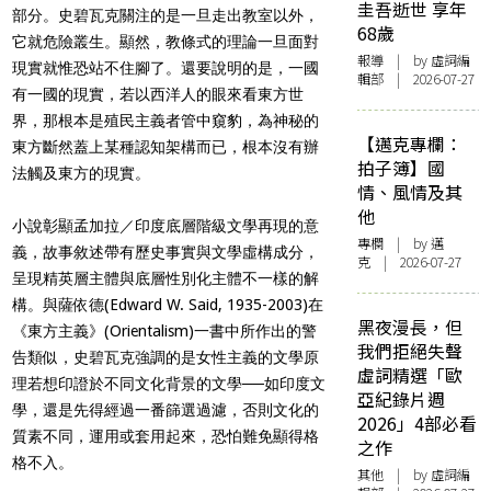
圭吾逝世 享年
部分。史碧瓦克關注的是一旦走出教室以外，
68歲
它就危險叢生。顯然，教條式的理論一旦面對
報導
| by 虛詞編
現實就惟恐站不住腳了。還要說明的是，一國
輯部 | 2026-07-27
有一國的現實，若以西洋人的眼來看東方世
界，那根本是殖民主義者管中窺豹，為神秘的
【邁克專欄：
東方斷然蓋上某種認知架構而已，根本沒有辦
拍子簿】國
法觸及東方的現實。
情、風情及其
他
小說彰顯孟加拉／印度底層階級文學再現的意
專欄
| by
邁
義，故事敘述帶有歷史事實與文學虛構成分，
克
| 2026-07-27
呈現精英層主體與底層性別化主體不一樣的解
構。與薩依德(Edward W. Said, 1935-2003)在
黑夜漫長，但
《東方主義》(Orientalism)一書中所作出的警
我們拒絕失聲
告類似，史碧瓦克強調的是女性主義的文學原
虛詞精選「歐
理若想印證於不同文化背景的文學──如印度文
亞紀錄片週
學，還是先得經過一番篩選過濾，否則文化的
2026」4部必看
質素不同，運用或套用起來，恐怕難免顯得格
之作
格不入。
其他
| by 虛詞編