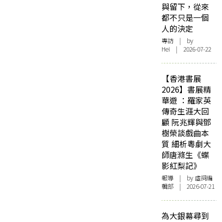
與留下，從來
都不只是一個
人的決定
專訪
| by
Hei | 2026-07-22
【香港書展
2026】書展精
華遊 ：羅家英
傳奇生涯大回
顧 阮兆輝與鄧
樹榮談戲曲本
質 細析粵劇大
師唐滌生《蝶
影紅梨記》
報導
| by 虛詞編
輯部 | 2026-07-21
為大銀幕尋到