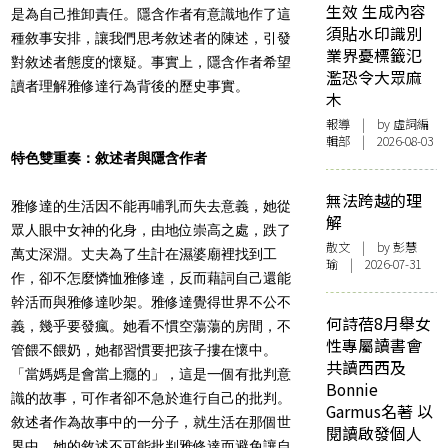
生效 生成內容
是為自己推卸責任。隱含作者有意識地作了這
須貼水印識別
種敘事安排，讓我們思考敘述者的陳述，引發
業界憂標籤氾
對敘述者態度的懷疑。事實上，隱含作者希望
濫恐令大眾麻
讀者理解雅修達行為背後的歷史事實。
木
報導
| by 虛詞編
輯部 | 2026-08-03
特色雙重奏：敘述者與隱含作者
無法跨越的理
雅修達的生活因不能再哺乳而失去意義，她從
解
眾人眼中女神的化身，由地位崇高之處，跌了
散文
| by 彭慧
萬丈深淵。丈夫為了生計在濕婆廟裡找到工
瑜 | 2026-07-31
作，卻不怎麼憐恤雅修達，反而藉詞自己還能
幹活而與雅修達吵架。雅修達覺得世界不公不
何詩蓓8月舉女
義，幾乎要發瘋。她看不慣空蕩蕩的房間，不
性專屬讀書會
管餵不餵奶，她都習慣要把孩子摟在懷中。
共讀西西及
「當媽媽是會當上癮的」，這是一個有批判意
Bonnie
識的故事，可作者卻不急於進行自己的批判。
Garmus名著 以
敘述者作為故事中的一分子，就生活在那個世
閱讀啟發個人
界中，她的敘述不可能批判雅修達而避免讓自