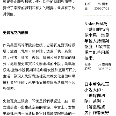
種審美距離與形式，使生活中的悲劇與痛苦，
影評
| by 柯宇
變成了辛辣的諷刺和有力的嘲弄，並具有了欣
涵 | 2026-07-28
賞價值。
Nolan斥AI為
「透明的特洛
史碧瓦克的解讀
伊木馬」樂見
年輕人持懷疑
作為美國高等學院的教授，
史碧瓦克對瑪哈綏
態度 「保持警
塔
．黛維〈乳母〉的解讀，透過「我」為主
惕才能善用新
技術」
體：作者、讀者、教師、底層和歷史學家的身
分，處理歷史事實和文學虛構的小說，為瑪哈
報導
| by 虛詞編
輯部 | 2026-07-28
綏塔‧黛維小說長期關注印度女性和底層平民的
生活，顯現人民潛意識裡及宗教文化遺留中母
權社會的痕跡，來平衡父權價值所造成的不公
日本著名推理
與偏差。
小說大師、
「神探伽利
略」系列、
史碧瓦克主張說，即便是我們承認這一點，婦
《解憂雜貨
女還是逃不出生殖定義的環節。事實上，女性
店》作者東野
主義批評的一項通病是它只屬於學院理論的一