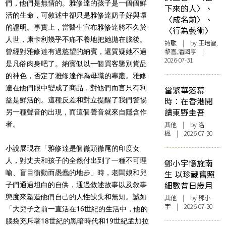
們，他們是無情的。雅修達的孩子是一個個鮮
下來的人〉、
活的生命，可敘述中卻只是雅修達奶子好與壞
〈成名前〉、
的證明。事實上，當醫生宣布雅修達將不久於
〈行為藝術〉
人世，康卡利幾乎不痛不養地把她拋在腦後。
詩歌
| by 王培智,
黎喜,潘國亨 |
曾經對雅修達有過慾望的納賓，還質疑她不過
2026-07-31
是凡俗肉身吧了。納寳似以一個買客鑒別貨品
的神色，否定了雅修達作為母職的專叢。雅修
達在他們眼中變成了商品，對他們而言只有利
當繁華落幕
時：在香港閱
益是鮮活的。這種反差和對立提醒了我們警惕
讀東野圭吾
另一種聲音的出現，而這個聲音就來自隱含作
者。
其他
| by
洛
楓
| 2026-07-30
小說展現在「雅修達是個徹頭徹尾的印度女
人，對丈夫和孩子的全然付出到了一種不可理
鄧小宇憶施南
喻、盲目衝動而愚蠢的地步」時，老闆娘和兒
生 以珍藏舊照
細數昔日歲月
子們通過坦白的自供，通過敘述故事以及敘事
態度來塑造他們自己的人性缺失和無知。誠如
其他
| by 鄧小
宇 | 2026-07-30
「大兒子之前一直活在16世紀的生活中，他的
腦袋充斥著18世紀的黑暗時代和19世紀孟加拉