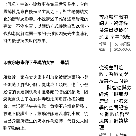
〈
乳母
〉
中篇小說故事在第三世界發生，它的
震撼性是來自後殖民主義之下，對古老傳統文
香港殿堂級填
化的衝擊及影響。小說講述了雅修達靠母職的
詞人、資深綠
專業，不停生育，以餵奶方式養活自己20個小
葉演員黎彼得
孩和老闆賀達爾一家的子孫後因失去生產哺乳
逝世 享年76歲
能力後患病去世的故事。
報導
| by 虛詞編
輯部 | 2026-08-05
印度宗教崇拜下呈現的女神──母親
從視差到離
散：香港文學
雅修達一家在丈夫康卡利加倫被賀達爾的小兒
及其本土問題
子輾過了腳和小腿，從此成了殘疾。他自小被
——陳智德與勞
迷信的賀達爾視為印度婆羅門僧侶的象徵，因
緯洛「根著與
瘸腿而失去了在女神寺廟走廊角落擺攤的機
流徙：香港文
會。生活頓時失去依靠，負擔不起糧食雜務，
學的空間記憶
× 離散的哲學
被迫不能謀生下，推動雅修達以哺乳小孩，從
思辨」對談整
自己身體所產生的奶水作為逆轉，代替丈夫回
理
到勞動線上。
報導
| by 勞緯