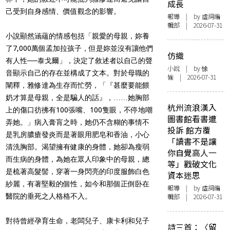
成長
己受到自身感情、價值觀念的影響。
報導
| by 虛詞編
輯部 | 2026-07-31
小說顯然涵蘊的情感包括「親愛的母親，妳養
了7,000萬個孟加拉孩子，但是妳並沒有讓他們
仿織
有人性──泰戈爾」，決定了敘述者以自己的聲
小說
| by 悇
音顯示自己的存在並構成了文本。
對於母職的
愉 | 2026-07-31
闡釋，雅修達為生存而忙勞，「『甚麼要能餵
奶才算是母親，全是騙人的話』，……她胸部
杭州流浪漢入
上的傷口彷彿有100張嘴、100隻眼，不停地嘲
圖書館看書遭
弄她。」病入膏肓之時，她仍不含糊的事情不
投訴 館方覆
是乳房膿瘡發炎而是著眼用肥皂和香油，小心
「讀書不是讓
清洗胸部。
渴望擁有健康的身體，她卻為瘦弱
你自覺高人一
而生病的身體，為她在眾人印象中的母親，總
等」戳破文化
是梳著高髮髻，穿著一身閃亮的印度服飾白色
資本迷思
紗麗，有著堅毅的個性，如今和那個正倒卧在
報導
| by 虛詞編
醫院的垂死之人格格不入。
輯部 | 2026-07-31
對待曾經孕育生命，老闆兒子、康卡利和兒子
詩三首：〈留