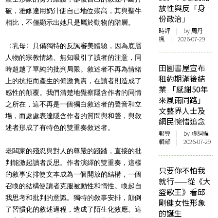
放性與反「身
破，雅修達用奶汁使自己地位崇高，其與聖牛
份政治」
相比，不僅顯示出她只是屬於動物的階層。
時評
| by
周丹
楓
| 2026-07-29
〈乳母〉
具備獨特的反諷審美體驗，因為底層
人物的宗教情緒、無知吸引了讀者的注意，同
田園書屋宣布
時超越了單純的批判局限。敘述者不再為情緒
租約期滿後結
上的抗拒而產生的偏激負責，在讀者則造成了
業 「感謝50年
感性的顛覆。我們清楚地覺察隱含作者的同情
來風雨同路」
之所在，這不再是一個獨白敘述者的聲音和立
文藝界人士及
場，而處處表達隱含作者的質問與和聲，與敘
網民惋惜追念
述者形成了有特色的雙重奏敘述者。
報導
| by 虛詞編
輯部 | 2026-07-29
老闆家的殘忍與對人的尊嚴的踐踏，直接的批
判能激起讀者反思。作者演繹的雙重奏，這樣
只要你不怕我
的敘事安排使文本成為一個開放的結構，一個
就行——從《大
召喚的結構使讀者克服被動性和惰性。喚起自
盜歌王》看邱
我思考和批判的意識。獨特的敘事安排，顛倒
剛健女性形象
了習慣化的敘述過程，造成了陌生化效應。這
的誕生