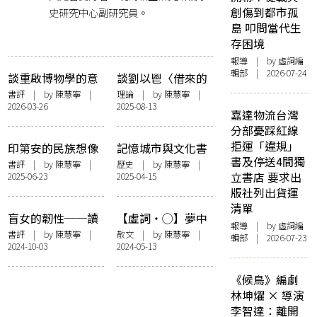
創傷到都市孤
史研究中心副研究員。
島 叩問當代生
存困境
報導
| by 虛詞編
輯部 | 2026-07-24
談重啟博物學的意
談劉以鬯〈借來的
義──讀《自然以
理論與技巧〉如何
書評
| by
陳慧寧
|
理論
| by
陳慧寧
|
2026-03-26
2025-08-13
自由》
影響創作
嘉達物流台灣
分部憂踩紅線
拒運「違規」
印第安的民族想像
記憶城市與文化書
書及停送4間獨
──讀塞薩爾‧艾
寫
書評
| by
陳慧寧
|
歷史
| by
陳慧寧
|
立書店 要求出
2025-06-23
2025-04-15
拉《野兔》
版社列出貨運
清單
盲女的韌性──讀
【虛詞・◯】夢中
報導
| by 虛詞編
黎紫書《流俗地》
圓夢
書評
| by
陳慧寧
|
散文
| by
陳慧寧
|
輯部 | 2026-07-23
2024-10-03
2024-05-13
《候鳥》編劇
林坤燿 × 導演
李智達：離開