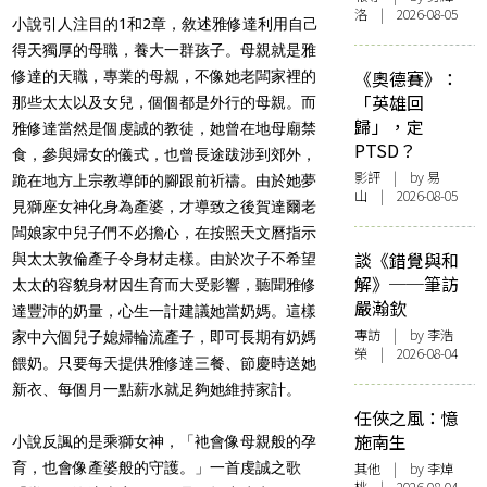
洛 | 2026-08-05
小說引人注目的1和2章，敘述雅修達利用自己
得天獨厚的母職，養大一群孩子。母親就是雅
《奧德賽》：
修達的天職，專業的母親，不像她老闆家裡的
「英雄回
那些太太以及女兒，個個都是外行的母親。而
歸」，定
雅修達當然是個虔誠的教徒，她曾在地母廟禁
PTSD？
食，參與婦女的儀式，也曾長途跋涉到郊外，
影評
| by 易
跪在地方上宗教導師的腳跟前祈禱。由於她夢
山 | 2026-08-05
見獅座女神化身為產婆，才導致之後賀達爾老
闆娘家中兒子們不必擔心，在按照天文曆指示
談《錯覺與和
與太太敦倫產子令身材走樣。由於次子不希望
解》──筆訪
太太的容貌身材因生育而大受影響，聽聞雅修
嚴瀚欽
達豐沛的奶量，心生一計建議她當奶媽。這樣
專訪
| by 李浩
家中六個兒子媳婦輪流產子，即可長期有奶媽
榮 | 2026-08-04
餵奶。只要每天提供雅修達三餐、節慶時送她
新衣、每個月一點薪水就足夠她維持家計。
任俠之風：憶
施南生
小說反諷的是乘獅女神，「衪會像母親般的孕
育，也會像產婆般的守護。」一首虔誠之歌
其他
| by 李焯