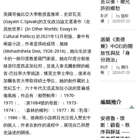
去以後，被允
許的鄉愁
美國哥倫比亞大學教授蓋雅翠．史碧瓦克
影評
| by 盤柳
儂 | 2026-07-23
(Gayatri C.Spivak)的文化政治論文選著作《在
其他世界》(In Other Worlds: Essays in
Cultural Politics) 於2021年12月初版。書中有
諾蘭《奧德
兩篇小說，作者是瑪哈綏塔．黛維
賽》中DEI的開
(Mohashsheta Devi, 1926-2016)，她出生於達
放性與反「身
卡的一個印度教婆羅門家庭。她在印度分裂後
份政治」
移居印度西孟加拉邦，並進入泰戈爾創辦的毗
時評
| by
周丹
楓
| 2026-07-29
首-巴拉蒂大學就讀，獲英文學士學位，後來在
加爾各答大學取得碩士學位。她的創作屬於上
世紀五十、六十年代主流孟加拉小說的普遍感
傷風格，作品有〈都勞帕蒂〉﹝1970-
編輯推介
1971﹞、〈第1084號的母親〉﹝1973-
1974﹞、〈森林的權利〉﹝1977﹞和〈乳母〉
安德魯·懷
﹝1986﹞等。後兩部小說將目光注視入歷史中
斯：觀看、秩
的個人，作者在創作的過程中，展現自己與歷
序與靜謐 ——
史論述的關係。