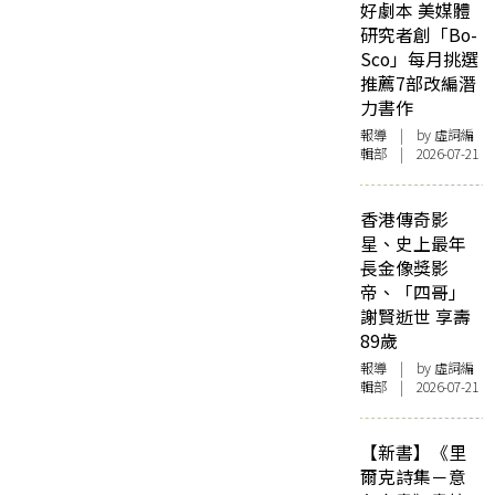
好劇本 美媒體
研究者創「Bo-
Sco」每月挑選
推薦7部改編潛
力書作
報導
| by 虛詞編
輯部 | 2026-07-21
香港傳奇影
星、史上最年
長金像獎影
帝、「四哥」
謝賢逝世 享壽
89歲
報導
| by 虛詞編
輯部 | 2026-07-21
【新書】《里
爾克詩集－意