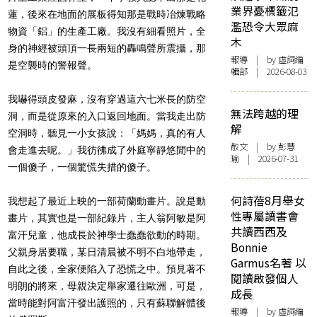
業界憂標籤氾
蓮，後來在地面的展板得知那是戰時冶煉戰略
濫恐令大眾麻
物資「鋁」的生產工廠。我沒有細看照片，全
木
身的神經被頭頂一長兩短的轟鳴聲所震攝，那
報導
| by 虛詞編
是空襲時的警報聲。
輯部 | 2026-08-03
我嚇得頭皮發麻，沒有穿過這六七米長的防空
無法跨越的理
洞，而是從原來的入口返回地面。當我走出防
解
空洞時，聽見一小女孩說：「媽媽，真的有人
散文
| by 彭慧
會走進去呢。」我彷彿成了外庭寧靜悠閒中的
瑜 | 2026-07-31
一個傻子，一個驚慌失措的傻子。
何詩蓓8月舉女
我想起了最近上映的一部荷蘭動畫片。說是動
性專屬讀書會
畫片，其實也是一部紀錄片，主人翁阿敏是阿
共讀西西及
富汗兒童，他成長於神學士蠢蠢欲動的時期。
Bonnie
父親身居要職，某日清晨被不明不白地帶走，
Garmus名著 以
自此之後，全家便陷入了恐慌之中。預見著不
閱讀啟發個人
明朗的將來，母親決定舉家遷往歐洲，可是，
成長
當時能對阿富汗發出護照的，只有蘇聯解體後
報導
| by 虛詞編