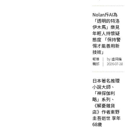
Nolan斥AI為
「透明的特洛
伊木馬」樂見
年輕人持懷疑
態度 「保持警
惕才能善用新
技術」
報導
| by 虛詞編
輯部 | 2026-07-28
日本著名推理
小說大師、
「神探伽利
略」系列、
《解憂雜貨
店》作者東野
圭吾逝世 享年
68歲