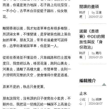
而過，你還是努力地踩，石子路上坑坑窪窪，
閱讀的盡頭
一不小心，古早米台目從籃子蹦出，仙女散
時評
| by 王建
鏗 | 2026-07-22
花。
離開香港以後，我才知道單車也有很多種類，
諾蘭《奧德
所謂淑女車，不懂變速，是穿裙裝也能上落自
賽》中DEI的開
如的單車。朋友又說，常常在遠處便可認得
放性與反「身
你，志學街著裙踩單車，你是第一人。
份政治」
時評
| by
周丹
楓
| 2026-07-29
從前在香港並不懂這些，只靠鐵路和巴士渡海
度日。我曾經以為，移居花蓮，跑到山裏去，
河裏去，逃離了高樓大廈，市聲車聲，去到一
片澄明而完整的天空，便會懂得什麼是逍遙。
編輯推介
原來不是的，執念只會更重。
止水
朋友說我宅，沒有課的日子便窩在小套房，不
小說
| by 胡韡
心 | 2026-08-07
願外出。我把這一切推託給一輛踩不上高速公