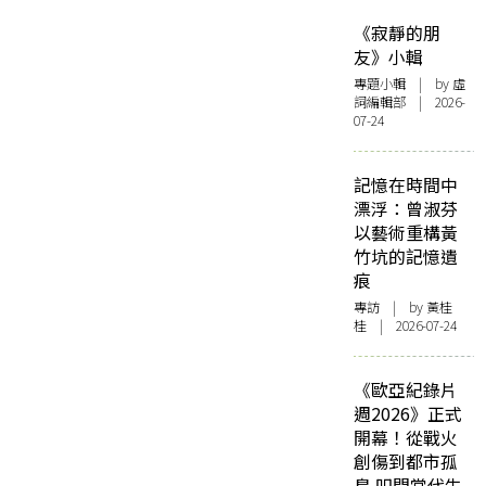
《寂靜的朋
友》小輯
專題小輯
| by 虛
詞編輯部 | 2026-
07-24
記憶在時間中
漂浮：曾淑芬
以藝術重構黃
竹坑的記憶遺
痕
專訪
| by 黃桂
桂 | 2026-07-24
《歐亞紀錄片
週2026》正式
開幕！從戰火
創傷到都市孤
島 叩問當代生