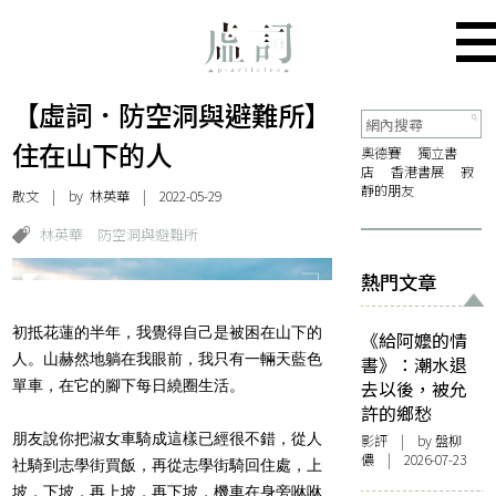
【虛詞．防空洞與避難所】
住在山下的人
奧德賽
獨立書
店
香港書展
寂
靜的朋友
散文
| by 林英華 | 2022-05-29
林英華
防空洞與避難所
熱門文章
初抵花蓮的半年，我覺得自己是被困在山下的
《給阿嬤的情
人。山赫然地躺在我眼前，我只有一輛天藍色
書》：潮水退
單車，在它的腳下每日繞圈生活。
去以後，被允
許的鄉愁
朋友說你把淑女車騎成這樣已經很不錯，從人
影評
| by 盤柳
儂 | 2026-07-23
社騎到志學街買飯，再從志學街騎回住處，上
坡，下坡，再上坡，再下坡，機車在身旁咻咻