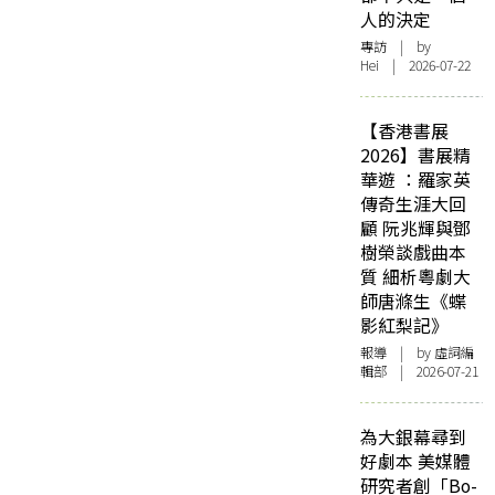
人的決定
專訪
| by
Hei | 2026-07-22
【香港書展
2026】書展精
華遊 ：羅家英
傳奇生涯大回
顧 阮兆輝與鄧
樹榮談戲曲本
質 細析粵劇大
師唐滌生《蝶
影紅梨記》
報導
| by 虛詞編
輯部 | 2026-07-21
為大銀幕尋到
好劇本 美媒體
研究者創「Bo-