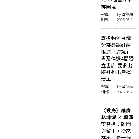
存困境
報導
| by 虛詞編
輯部 | 2026-07-24
嘉達物流台灣
分部憂踩紅線
拒運「違規」
書及停送4間獨
立書店 要求出
版社列出貨運
清單
報導
| by 虛詞編
輯部 | 2026-07-23
《候鳥》編劇
林坤燿 × 導演
李智達：離開
與留下，從來
都不只是一個