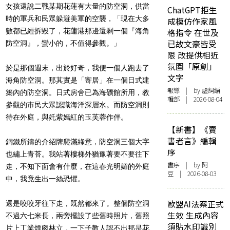
女孩還說二戰某期花蓮有大量的防空洞，供當
ChatGPT拒生
時的軍兵和民眾躲避美軍的空襲，「現在大多
成模仿作家風
數都已經拆毀了，花蓮港那邊還剩一個『海角
格指令 在世及
已故文豪皆受
防空洞』，蠻小的，不值得參觀。」
限 改提供相近
氛圍「原創」
於是那個週末，出於好奇，我便一個人跑去了
文字
海角防空洞。那其實是「寄居」在一個日式建
報導
| by 虛詞編
築內的防空洞。日式房舍已為海礦館所用，教
輯部 | 2026-08-04
參觀的市民大眾認識海洋深層水。而防空洞則
待在外庭，與奼紫嫣紅的玉芙蓉作伴。
【新書】《賣
書者言》編輯
銅鐵所鑄的介紹牌爬滿綠意，防空洞三個大字
序
也繡上青苔。我站著樓梯外猶豫著要不要往下
書序
| by 阿
走，不知下面會有什麼，在這春光明媚的外庭
豆 | 2026-08-03
中，我竟生出一絲恐懼。
歐盟AI法案正式
還是咬咬牙往下走，既然都來了。整個防空洞
生效 生成內容
不過六七米長，兩旁擺設了些舊時照片，舊照
須貼水印識別
片上工業煙囪林立，一下子教人認不出那是花