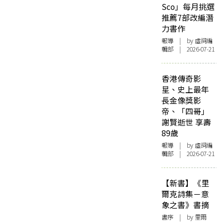
Sco」每月挑選
推薦7部改編潛
力書作
報導
| by 虛詞編
輯部 | 2026-07-21
香港傳奇影
星、史上最年
長金像獎影
帝、「四哥」
謝賢逝世 享壽
89歲
報導
| by 虛詞編
輯部 | 2026-07-21
【新書】《里
爾克詩集－意
象之書》書摘
書序
| by 里爾