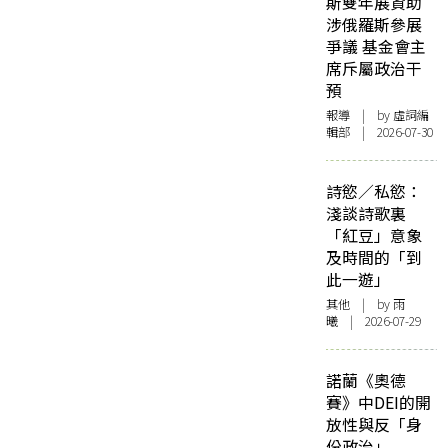
斯雙年展資助
涉俄羅斯參展
爭議 基金會主
席斥屬政治干
預
報導
| by 虛詞編
輯部 | 2026-07-30
詩慾／私慾：
淺談詩歌裏
「紅豆」意象
及時間的「到
此一遊」
其他
| by 雨
曦 | 2026-07-29
諾蘭《奧德
賽》中DEI的開
放性與反「身
份政治」