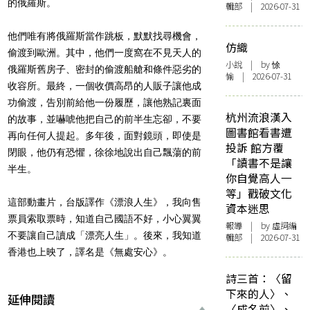
的俄羅斯。
輯部 | 2026-07-31
他們唯有將俄羅斯當作跳板，默默找尋機會，
仿織
偷渡到歐洲。其中，他們一度窩在不見天人的
小說
| by 悇
俄羅斯舊房子、密封的偷渡船艙和條件惡劣的
愉 | 2026-07-31
收容所。最終，一個收價高昂的人販子讓他成
功偷渡，告別前給他一份履歷，讓他熟記裏面
杭州流浪漢入
的故事，並嚇唬他把自己的前半生忘卻，不要
圖書館看書遭
再向任何人提起。多年後，面對鏡頭，即使是
投訴 館方覆
閉眼，他仍有恐懼，徐徐地說出自己飄蕩的前
「讀書不是讓
半生。
你自覺高人一
等」戳破文化
這部動畫片，台版譯作《漂浪人生》，我向售
資本迷思
票員索取票時，知道自己國語不好，小心翼翼
報導
| by 虛詞編
不要讓自己讀成「漂亮人生」。後來，我知道
輯部 | 2026-07-31
香港也上映了，譯名是《無處安心》。
詩三首：〈留
下來的人〉、
延伸閱讀
〈成名前〉、