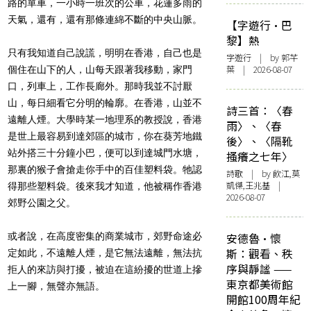
路的單車，一小時一班次的公車，花蓮多雨的
天氣，還有，還有那條連綿不斷的
中央山脈
。
【字遊行·巴
黎】熱
只有我知道自己說謊，明明在香港，自己也是
字遊行
| by 郭芊
葉 | 2026-08-07
個住在山下的人，山每天跟著我移動，家門
口，列車上，工作長廊外。那時我並不討厭
山，每日細看它分明的輪廓。在香港，山並不
詩三首：〈春
遠離人煙。大學時某一地理系的教授說，香港
雨〉、〈春
是世上最容易到達郊區的城市，你在葵芳地鐵
後〉、〈隔靴
站外搭三十分鐘小巴，便可以到達城門水塘，
搔癢之七年〉
那裏的猴子會搶走你手中的百佳塑料袋。牠認
詩歌
| by 飲江,莫
凱傑,王兆基 |
得那些塑料袋。後來我才知道，他被稱作香港
2026-08-07
郊野公園之父。
或者說，在高度密集的商業城市，郊野命途必
安德魯·懷
斯：觀看、秩
定如此，不遠離人煙，是它無法遠離，無法抗
序與靜謐 ——
拒人的來訪與打擾，被迫在這紛擾的世道上摻
東京都美術館
上一腳，無聲亦無語。
開館100周年紀