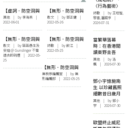
〈行為藝術〉
【虛詞．防空洞與
【無形．防空洞與
詩歌
| by 王培智,
避難所】地下不容
避難所】防空洞精
其他
| by 李海燕 |
散文
| by
鄧正健
|
黎喜,潘國亨 |
2022-06-01
2022-05-26
——讀貝克特《The
神：不免恐懼，與
2026-07-31
End》
之共存
【無形．防空洞與
【無形．防空洞與
當繁華落幕
避難所】 一路向歐
避難所】無遮攔天
時：在香港閱
散文
| by 區區愚生及
詩歌
| by
飲江
|
安迪 @ Gunslinger 不曾
2022-05-25
空下的蔭蔽
讀東野圭吾
遠去的硝煙 | 2022-05-
其他
| by
洛
25
楓
| 2026-07-30
【無形．防空洞與
避難所】前置詞：
無秩序編輯室
| by 無
形編輯部 | 2022-05-25
硝煙戰火下的防空
鄧小宇憶施南
洞
生 以珍藏舊照
細數昔日歲月
其他
| by 鄧小
宇 | 2026-07-30
歐盟終止威尼