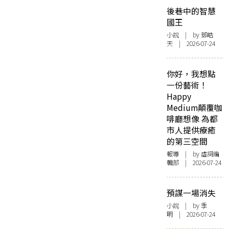
後巷中的智慧
國王
小說
| by 鄧皓
天 | 2026-07-24
你好，我想點
一份藝術！
Happy
Medium顛覆咖
啡廳想像 為都
市人提供療癒
的第三空間
報導
| by 虛詞編
輯部 | 2026-07-24
預謀一場消失
小說
| by 季
明 | 2026-07-24