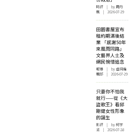
時評
| by
周丹
楓
| 2026-07-29
田園書屋宣布
租約期滿後結
業 「感謝50年
來風雨同路」
文藝界人士及
網民惋惜追念
報導
| by 虛詞編
輯部 | 2026-07-29
只要你不怕我
就行——從《大
盜歌王》看邱
剛健女性形象
的誕生
影評
| by 柯宇
涵 | 2026-07-28