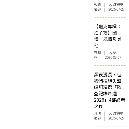
報導
| by 虛詞編
輯部 | 2026-07-27
【邁克專欄：
拍子簿】國
情、風情及其
他
專欄
| by
邁
克
| 2026-07-27
黑夜漫長，但
我們拒絕失聲
虛詞精選「歐
亞紀錄片週
2026」4部必看
之作
其他
| by 虛詞編
輯部 | 2026-07-27