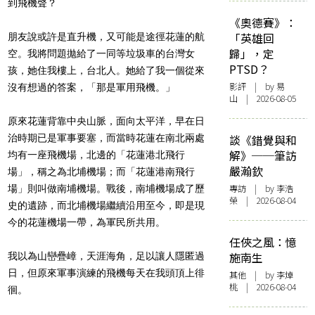
到飛機聲？
《奧德賽》：
「英雄回
朋友說或許是直升機，又可能是途徑花蓮的航
歸」，定
空。我將問題拋給了一同等垃圾車的台灣女
PTSD？
孩，她住我樓上，台北人。她給了我一個從來
影評
| by 易
沒有想過的答案，「那是軍用飛機。」
山 | 2026-08-05
原來花蓮背靠中央山脈，面向太平洋，早在日
治時期已是軍事要塞，而當時花蓮在南北兩處
談《錯覺與和
解》──筆訪
均有一座飛機場，北邊的「花蓮港北飛行
嚴瀚欽
場」，稱之為北埔機場；而「花蓮港南飛行
專訪
| by 李浩
場」則叫做南埔機場。戰後，南埔機場成了歷
榮 | 2026-08-04
史的遺跡，而北埔機場繼續沿用至今，即是現
今的花蓮機場一帶，為軍民所共用。
任俠之風：憶
施南生
我以為山巒疊嶂，天涯海角，足以讓人隱匿過
日，但原來軍事演練的飛機每天在我頭頂上徘
其他
| by 李焯
桃 | 2026-08-04
徊。