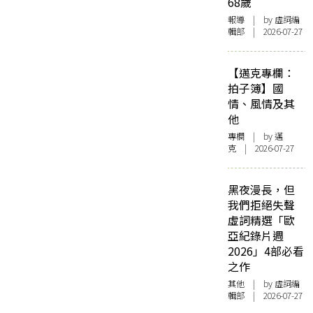
68歲
報導
| by 虛詞編
輯部 | 2026-07-27
【邁克專欄：
拍子簿】國
情、風情及其
他
專欄
| by
邁
克
| 2026-07-27
黑夜漫長，但
我們拒絕失聲
虛詞精選「歐
亞紀錄片週
2026」4部必看
之作
其他
| by 虛詞編
輯部 | 2026-07-27