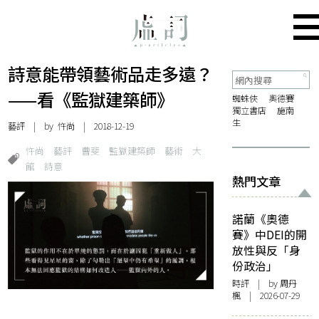
詩意能帶領藝術品走多遠？
——看《監獄建築師》
蜘蛛俠
奧德賽
獨立書店
施南
生
藝評
| by
忤尚
| 2018-12-19
忤尚
藝評
曹斐
監獄建築師
藝術
大
館
詩意
熱門文章
諾蘭《奧德
賽》中DEI的開
放性與反「身
份政治」
時評
| by
周丹
楓
| 2026-07-29