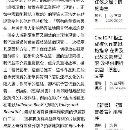
（反烏托邦）並列，例如將角色扮演的年輕人
任俠之風：憶
（虛擬現實）放置在重工業區裡（現實）。正
施南生
如中國藝術雜誌《燃點》的評論人王浩之在點
其他
| by 李焯
桃 | 2026-08-04
評曹斐的其他作品時所說，「弱勢的華裔移民
在一片叫作唐人街的懸浮孤地困苦營生或許是
一個令人感到陌生而又顯然的全球性現實，但
ChatGPT拒生
我們該通過何種途徑敍述這個現實，一次揭示
成模仿作家風
其原因和方法，而非僅僅是將一切擺放在觀眾
格指令 在世及
已故文豪皆受
面前呢？」藝術和文學在這一層的道理同樣，
限 改提供相近
我們並不介意重複概念，但介意重複故事。撇
氛圍「原創」
去「當代藝術」這個防護罩，這件作品到底能
文字
否承受現實的衝擊與質問？若以流行文化的片
報導
| by 虛詞編
段入題，作簡單的連結，卻不賦予它們新的意
輯部 | 2026-08-04
義——例如以《監獄風雲》中周潤發逃離監獄
並跳海的片段作結，例如在影片中途插播貓王
【新書】《賣
在電影
Jailhouse Rock
中所唱的
Young and
書者言》編輯
Beautiful
，鏡頭拍著肖像裡年輕貌美的伊麗莎
序
白二世——這和將所有與監獄有關的片段剪貼
書序
| by 阿
成蒙太奇有甚麼分別？拍著建築師在自己小小