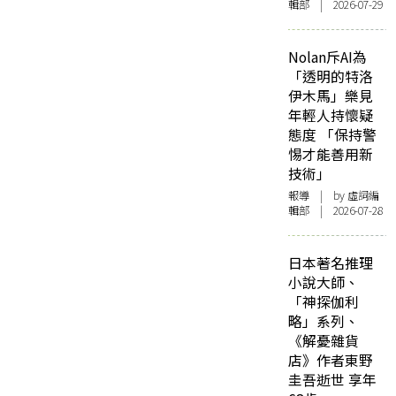
輯部 | 2026-07-29
Nolan斥AI為
「透明的特洛
伊木馬」樂見
年輕人持懷疑
態度 「保持警
惕才能善用新
技術」
報導
| by 虛詞編
輯部 | 2026-07-28
日本著名推理
小說大師、
「神探伽利
略」系列、
《解憂雜貨
店》作者東野
圭吾逝世 享年