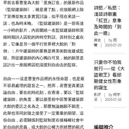
早前去看曹斐為大館「度身訂造」的最新作品
詩慾／私慾：
《監獄建築師》，雖是遲了點，但放眼網上除
淺談詩歌裏
了宣傳並無太多實質討論，似乎現在來談一
「紅豆」意象
談，也為時未晚。《監獄建築師》是一部長達
及時間的「到
一小時的影片，內容圍繞一名監獄建築師和英
此一遊」
殖時期詩人囚犯的跨時空對話。其特別之處在
其他
| by 雨
於，它像是另一個平行世界裡大館的「對
曦 | 2026-07-29
倒」：片中建築師的要務是將美術館改建成監
獄。而從建築師的內心獨白可見，她的願景是
只要你不怕我
設計出一座能將囚犯泅渡到自由去的監獄。
就行——從《大
盜歌王》看邱
自由——這是曹斐作品裡的永恆命題，也是最
剛健女性形象
不容易處理的題旨之一。然而，若曹斐真要談
的誕生
論自由，要在此時此刻，在香港，要以「監獄
影評
| by 柯宇
涵 | 2026-07-28
建築師」的角度，要以接受前中區警署建築群
大館的委託之名為之，那麼無論她願不願意，
此舉也等同於隨之接受了一定重量的期望。這
份自由，必需關係到監獄制度在後極權社會中
編輯推介
於自由的意義，或大館的公權力所經歷的範式