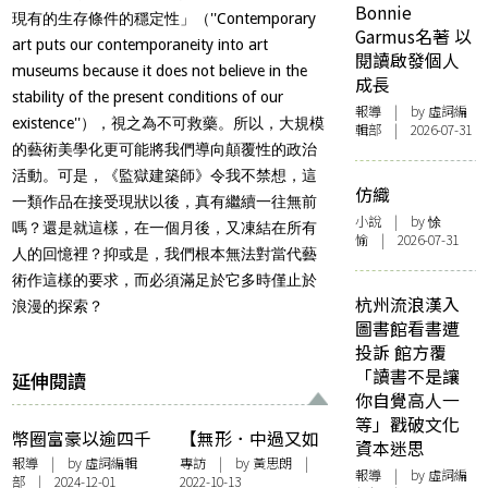
Bonnie
現有的生存條件的穩定性」（''Contemporary
Garmus名著 以
art puts our contemporaneity into art
閱讀啟發個人
museums because it does not believe in the
成長
stability of the present conditions of our
報導
| by 虛詞編
existence''），視之為不可救藥。所以，大規模
輯部 | 2026-07-31
的藝術美學化更可能將我們導向顛覆性的政治
活動。可是，《監獄建築師》令我不禁想，這
仿織
一類作品在接受現狀以後，真有繼續一往無前
小說
| by 悇
嗎？還是就這樣，在一個月後，又凍結在所有
愉 | 2026-07-31
人的回憶裡？抑或是，我們根本無法對當代藝
術作這樣的要求，而必須滿足於它多時僅止於
杭州流浪漢入
浪漫的探索？
圖書館看書遭
投訴 館方覆
「讀書不是讓
延伸閱讀
你自覺高人一
等」戳破文化
幣圈富豪以逾四千
【無形．中過又如
資本迷思
萬港元拍下藝術品
何】面向社區，混
報導
| by 虛詞編輯
專訪
| by
黃思朗
|
報導
| by 虛詞編
部 | 2024-12-01
2022-10-13
「喜劇演員」引發
沌裡重新發現——