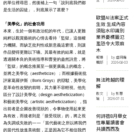
豆 | 2026-08-03
的單位裡尋思，然後補上一句「說到底我們都
是生活的囚徒」，到底展示了甚麼？
歐盟AI法案正式
生效 生成內容
「美學化」的社會功用
須貼水印識別
本來，生於一個有政治犯的年代，已讓人更難
業界憂標籤氾
純粹以觀賞藝術的心情去看待「監獄」這個權
濫恐令大眾麻
力機關。而缺乏批判性或新意義這窘境，則讓
木
作品變得更難以下嚥。其最有效的結果，就是
報導
| by 虛詞編
透過關本良的美術指導和曹斐的盎然詩意，將
輯部 | 2026-08-03
「監獄」的概念推展至一個更廣義上的概念，
並將之美學化（aestheticize）；而根據藝術批
無法跨越的理
評家葛羅伊斯（Boris Groys）的辯駁，美學化
解
是革命性改變的前哨，其力量不容輕視。他先
散文
| by 彭慧
區分了設計美學化（design aestheticization）
瑜 | 2026-07-31
和藝術美學化（artistic aestheticization），指
出前者是企圖改善現狀的，令事物使用起來更
何詩蓓8月舉女
為有效，而後者則是「接受現狀」的，將之視
性專屬讀書會
為失調或失敗的——「當代藝術之所以將我們
共讀西西及
的當代性放進美術館，正是因為它不相信我們