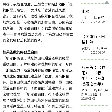
轉移，或最低限度、正如官方網站所述的「複
雜的歷史嬗變」，尤其是「香港的殖民歷
止水
史」。這純粹是一位香港觀眾的合理期望，我
小說
| by 胡韡
心 | 2026-08-07
無意亦無權干涉藝術家的創作自由。亦因為這
種期望，《監獄建築師》予我之感猶如隔靴搔
癢——作為功課固然完美，作為對自己和當世
【字遊行·巴
的交代卻缺乏真誠的好奇。
黎】熱
字遊行
| by 郭芊
如果監獄的終點是自由
葉 | 2026-08-07
「監獄的價值，就是讓囚犯通過監獄的經歷，
重獲自由。」片中建築師理想中的監獄，形同
詩三首：〈春
一股後座力：透過與外界隔絕的環境，監獄反
雨〉、〈春
而應讓囚犯能藉此建立起「強度」更高的精
後〉、〈隔靴
神。就像自我囚禁的藝術家謝德慶一樣，因經
搔癢之七年〉
歷過空白孤獨的日子而更能「重建意志」。那
詩歌
| by 飲江,莫
凱傑,王兆基 |
麼循此理念，「監獄建築師」有了甚麼構思
2026-08-07
呢？她選擇設計讓囚犯能夠仰望星空的氣窗，
因為看到星星以後，時空便「不再是懲罰的工