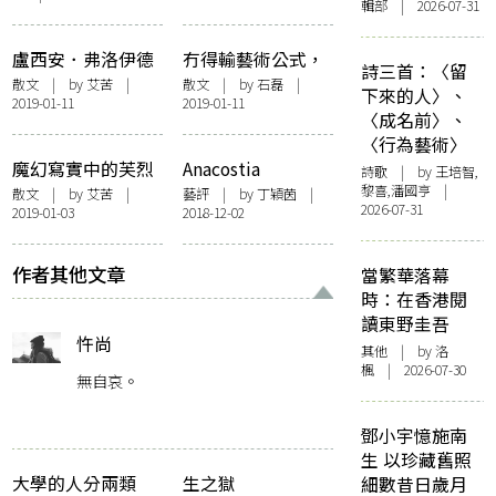
輯部 | 2026-07-31
熱議 牆上的香蕉三
訪「2022港深城市
度被吃掉 藝術的價
\ 建築雙城雙年展
盧西安．弗洛伊德
冇得輸藝術公式，
值如何界定？
（香港）」策展團
詩三首：〈留
的人體繪畫——匈
enter！——看「藝
散文
| by
艾苦
|
散文
| by
石磊
|
隊
下來的人〉、
2019-01-11
2019-01-11
牙利國家美術館
術勞動．買定離
〈成名前〉、
（下）
手」
〈行為藝術〉
魔幻寫實中的芙烈
Anacostia
詩歌
| by 王培智,
達．卡蘿——匈牙
Community
黎喜,潘國亨 |
散文
| by
艾苦
|
藝評
| by
丁穎茵
|
2026-07-31
2019-01-03
2018-12-02
利國家美術館
Museum︰服務社
（上）
區，人人都是策展
人
作者其他文章
當繁華落幕
時：在香港閱
讀東野圭吾
忤尚
其他
| by
洛
楓
| 2026-07-30
無自哀。
鄧小宇憶施南
生 以珍藏舊照
大學的人分兩類
生之獄
細數昔日歲月