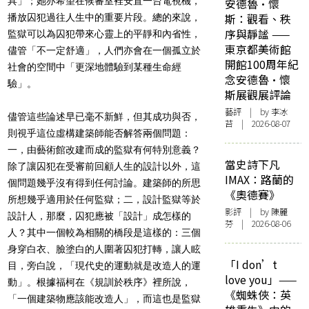
具」；她亦希望在候審室裡安置一台電視機，
安德魯·懷
斯：觀看、秩
播放囚犯過往人生中的重要片段。總的來說，
序與靜謐 ——
監獄可以為囚犯帶來心靈上的平靜和內省性，
東京都美術館
儘管「不一定舒適」，人們亦會在一個孤立於
開館100周年紀
社會的空間中「更深地體驗到某種生命經
念安德魯·懷
驗」。
斯展觀展評論
藝評
| by 李冰
儘管這些論述早已毫不新鮮，但其成功與否，
苔 | 2026-08-07
則視乎這位虛構建築師能否解答兩個問題：
一，由藝術館改建而成的監獄有何特別意義？
當史詩下凡
除了讓囚犯在受審前回顧人生的設計以外，這
IMAX：路蘭的
個問題幾乎沒有得到任何討論。建築師的所思
《奧德賽》
所想幾乎適用於任何監獄；二，設計監獄等於
影評
| by 陳麗
設計人，那麼，囚犯應被「設計」成怎樣的
芬 | 2026-08-06
人？其中一個較為相關的橋段是這樣的：三個
身穿白衣、臉塗白的人圍著囚犯打轉，讓人眩
「I don’t
目，旁白說，「現代史的運動就是改造人的運
love you」——
動」。根據福柯在《規訓於秩序》裡所說，
《蜘蛛俠：英
「一個建築物應該能改造人」，而這也是監獄