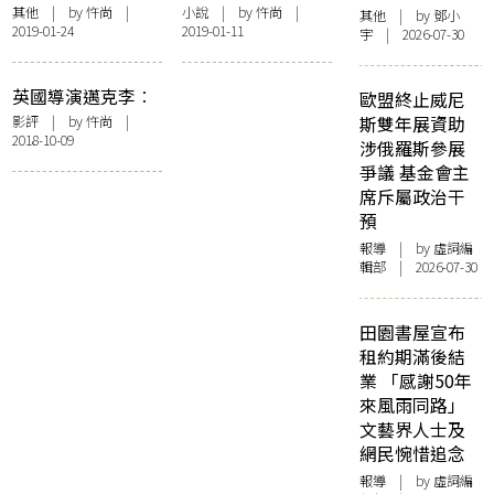
其他
| by
忤尚
|
小說
| by
忤尚
|
其他
| by 鄧小
2019-01-24
2019-01-11
宇 | 2026-07-30
英國導演邁克李︰
歐盟終止威尼
電影是地上之鹽
影評
| by
忤尚
|
斯雙年展資助
2018-10-09
涉俄羅斯參展
爭議 基金會主
席斥屬政治干
預
報導
| by 虛詞編
輯部 | 2026-07-30
田園書屋宣布
租約期滿後結
業 「感謝50年
來風雨同路」
文藝界人士及
網民惋惜追念
報導
| by 虛詞編