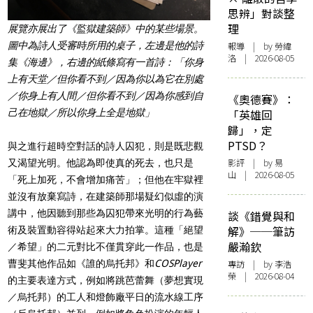
思辨」對談整
理
展覽亦展出了《監獄建築師》中的某些場景。
圖中為詩人受審時所用的桌子，左邊是他的詩
報導
| by 勞緯
洛 | 2026-08-05
集《海邊》，右邊的紙條寫有一首詩：「你身
上有天堂／但你看不到／因為你以為它在別處
／你身上有人間／但你看不到／因為你感到自
《奧德賽》：
己在地獄／所以你身上全是地獄」
「英雄回
歸」，定
PTSD？
與之進行超時空對話的詩人囚犯，則是既悲觀
影評
| by 易
又渴望光明。他認為即使真的死去，也只是
山 | 2026-08-05
「死上加死，不會增加痛苦」；但他在牢獄裡
並沒有放棄寫詩，在建築師那場疑幻似虛的演
講中，他因聽到那些為囚犯帶來光明的行為藝
談《錯覺與和
解》──筆訪
術及裝置動容得站起來大力拍掌。這種「絕望
嚴瀚欽
／希望」的二元對比不僅貫穿此一作品，也是
曹斐其他作品如《誰的烏托邦》和
COSPlayer
專訪
| by 李浩
榮 | 2026-08-04
的主要表達方式，例如將跳芭蕾舞（夢想實現
／烏托邦）的工人和燈飾廠平日的流水線工序