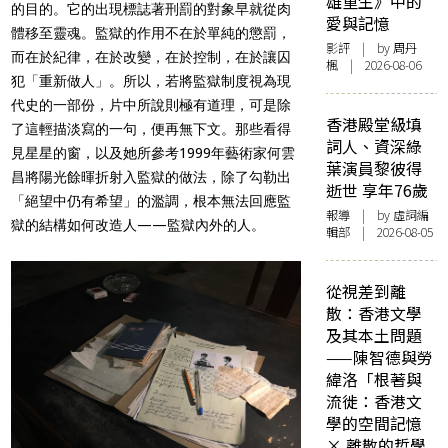
雄重生》中的
的目的。它的出現標誌著刑罰的對象早就從肉
愛與記憶
體移至靈魂。監獄的作用不在於單純的懲罰，
影評
| by
周丹
而在於紀律，在於改變，在於控制，在於讓囚
楓
| 2026-08-06
犯「重新做人」。所以，若將監獄制度視為現
代史的一部份，片中所說則極有道理，可是除
香港殿堂級填
了這輕描淡寫的一句，便再無下文。那些看得
詞人、資深綠
見星星的窗，以及她所參考1999年藝術家何雲
葉演員黎彼得
昌將陽光餘暉折射入監獄的做法，除了勾勒出
逝世 享年76歲
「絕望中仍有希望」的濫調，根本無法回應監
報導
| by 虛詞編
獄的結構如何改造人——監獄內外的人。
輯部 | 2026-08-05
從視差到離
散：香港文學
及其本土問題
——陳智德與勞
緯洛「根著與
流徙：香港文
學的空間記憶
× 離散的哲學