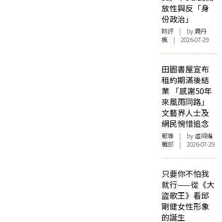
放性與反「身
份政治」
時評
| by
周丹
楓
| 2026-07-29
田園書屋宣布
租約期滿後結
業 「感謝50年
來風雨同路」
文藝界人士及
網民惋惜追念
報導
| by 虛詞編
輯部 | 2026-07-29
只要你不怕我
就行——從《大
盜歌王》看邱
剛健女性形象
的誕生