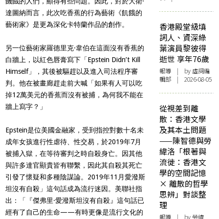
饑餓的人們，顯得有些問題。因此，對於大衛·
達圖納而言，此次吃香蕉的行為藝術《飢餓的
藝術家》是更為深化卡特蘭作品的創作。
香港殿堂級填
詞人、資深綠
葉演員黎彼得
另一位藝術家羅德里克·韋伯在這面沒有香蕉的
逝世 享年76歲
白牆上，以紅色唇膏寫下「Epstein Didn’t Kill
報導
| by 虛詞編
Himself」，其後被驅趕以及進入司法程序審
輯部 | 2026-08-05
判。他在被畫廊趕走前大喊「如果有人可以吃
掉12萬美元的香蕉而沒有被捕，為何我不能在
牆上寫字？」
從視差到離
散：香港文學
及其本土問題
Epstein是位美國金融家，受到指控對數十名未
——陳智德與勞
成年女孩進行性虐待、性交易，於2019年7月
緯洛「根著與
被捕入獄，在等待審判之時自殺身亡。因其他
流徙：香港文
與許多達官顯貴皆有聯繫，因此其自殺其死亡
學的空間記憶
引發了懷疑和多種陰謀論。2019年11月愛潑斯
× 離散的哲學
坦沒有自殺」這句話成為流行迷因。美聯社指
思辨」對談整
出：「『傑弗里·愛潑斯坦沒有自殺』這句話已
理
經有了自己的生命——有時更像是流行文化的
報導
| by 勞緯