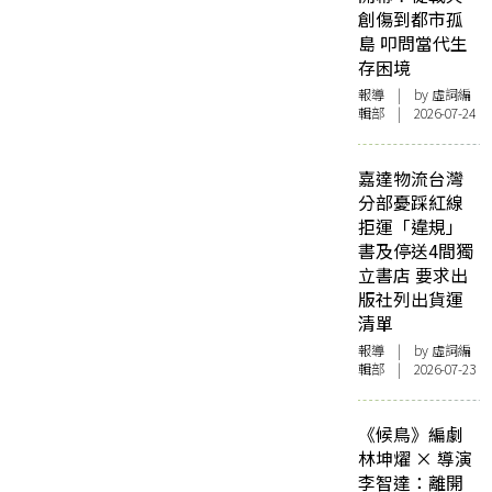
創傷到都市孤
島 叩問當代生
存困境
報導
| by 虛詞編
輯部 | 2026-07-24
嘉達物流台灣
分部憂踩紅線
拒運「違規」
書及停送4間獨
立書店 要求出
版社列出貨運
清單
報導
| by 虛詞編
輯部 | 2026-07-23
《候鳥》編劇
林坤燿 × 導演
李智達：離開