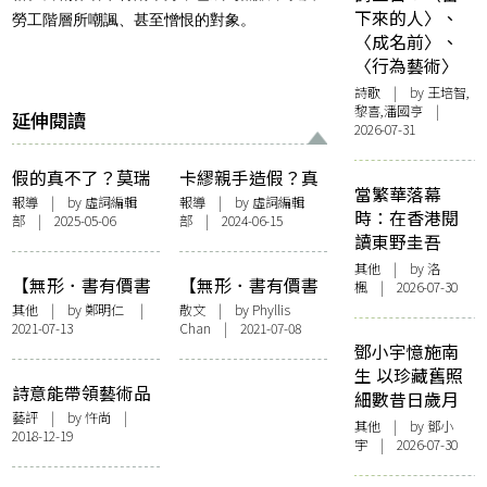
下來的人〉、
勞工階層所嘲諷、甚至憎恨的對象。
〈成名前〉、
〈行為藝術〉
詩歌
| by 王培智,
黎喜,潘國亨 |
延伸閱讀
2026-07-31
假的真不了？莫瑞
卡繆親手造假？真
當繁華落幕
泰斯皇家美術館宣
的假不了！ 《異鄉
報導
| by 虛詞編輯
報導
| by 虛詞編輯
時：在香港閱
部 | 2025-05-06
部 | 2024-06-15
布藏三幅林布蘭假
人》手稿拍賣以65
讀東野圭吾
作！ 特設《林布
萬歐元成交
其他
| by
洛
蘭？》展覽供公眾
【無形．書有價書
【無形．書有價書
楓
| 2026-07-30
一同欣賞
無價】書無價？書
無價】書，有價有
其他
| by
鄭明仁
|
散文
| by
Phyllis
2021-07-13
Chan
| 2021-07-08
有價！
市？
鄧小宇憶施南
生 以珍藏舊照
詩意能帶領藝術品
細數昔日歲月
走多遠？——看
藝評
| by
忤尚
|
其他
| by 鄧小
2018-12-19
《監獄建築師》
宇 | 2026-07-30