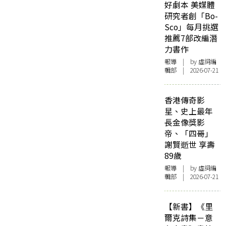
好劇本 美媒體
研究者創「Bo-
Sco」每月挑選
推薦7部改編潛
力書作
報導
| by 虛詞編
輯部 | 2026-07-21
香港傳奇影
星、史上最年
長金像獎影
帝、「四哥」
謝賢逝世 享壽
89歲
報導
| by 虛詞編
輯部 | 2026-07-21
【新書】《里
爾克詩集－意