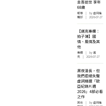
圭吾逝世 享年
68歲
報導
| by 虛詞編
輯部 | 2026-07-27
【邁克專欄：
拍子簿】國
情、風情及其
他
專欄
| by
邁
克
| 2026-07-27
黑夜漫長，但
我們拒絕失聲
虛詞精選「歐
亞紀錄片週
2026」4部必看
之作
其他
| by 虛詞編