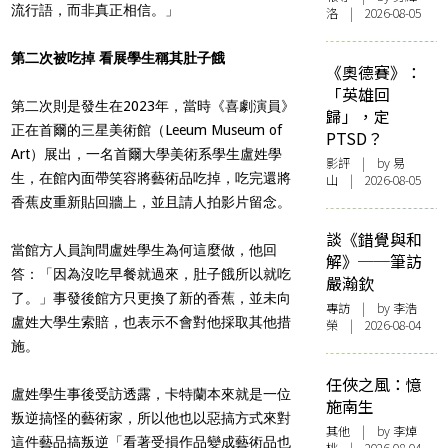
流行語，而非真正相信。」
洛 | 2026-08-05
第二次被吃掉 看展學生稱其肚子餓
《奧德賽》：
「英雄回
第二次則是發生在2023年，當時《喜劇演員》
歸」，定
正在首爾的三星美術館（Leeum Museum of
PTSD？
Art）展出，一名首爾大學美術系學生盧姓學
影評
| by 易
生，在館內面帶笑容將藝術品吃掉，吃完還將
山 | 2026-08-05
香蕉皮重新貼回牆上，並且請人拍影片留念。
談《錯覺與和
當館方人員詢問盧姓學生為何這麼做，他回
解》──筆訪
答：「因為沒吃早餐就過來，肚子餓所以就吃
嚴瀚欽
了。」事發後館方只更換了新的香蕉，並未向
專訪
| by 李浩
盧姓大學生索賠，也表示不會對他採取其他措
榮 | 2026-08-04
施。
任俠之風：憶
盧姓學生事後受訪透露，卡特蘭本來就是一位
施南生
叛逆搞怪的藝術家，所以他也以惡搞方式來對
其他
| by 李焯
這件藝品搞叛逆「看著受損作品變成藝術品也