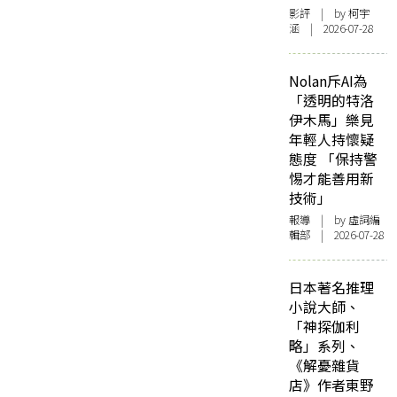
影評
| by 柯宇
涵 | 2026-07-28
Nolan斥AI為
「透明的特洛
伊木馬」樂見
年輕人持懷疑
態度 「保持警
惕才能善用新
技術」
報導
| by 虛詞編
輯部 | 2026-07-28
日本著名推理
小說大師、
「神探伽利
略」系列、
《解憂雜貨
店》作者東野