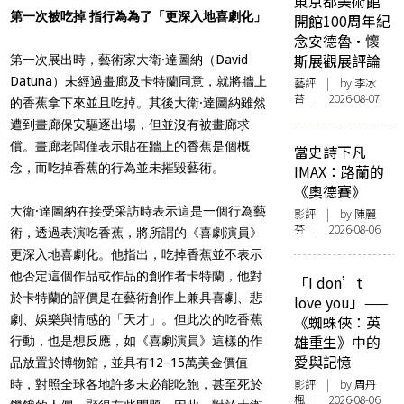
東京都美術館
第一次被吃掉 指行為為了「更深入地喜劇化」
開館100周年紀
念安德魯·懷
斯展觀展評論
第一次展出時，藝術家大衛·達圖納（David
Datuna）未經過畫廊及卡特蘭同意，就將牆上
藝評
| by 李冰
苔 | 2026-08-07
的香蕉拿下來並且吃掉。其後大衛·達圖納雖然
遭到畫廊保安驅逐出場，但並沒有被畫廊求
償。畫廊老闆僅表示貼在牆上的香蕉是個概
當史詩下凡
念，而吃掉香蕉的行為並未摧毀藝術。
IMAX：路蘭的
《奧德賽》
大衛·達圖納在接受采訪時表示這是一個行為藝
影評
| by 陳麗
芬 | 2026-08-06
術，透過表演吃香蕉，將所謂的《喜劇演員》
更深入地喜劇化。他指出，吃掉香蕉並不表示
他否定這個作品或作品的創作者卡特蘭，他對
「I don’t
於卡特蘭的評價是在藝術創作上兼具喜劇、悲
love you」——
劇、娛樂與情感的「天才」。但此次的吃香蕉
《蜘蛛俠：英
雄重生》中的
行動，也是想反應，如《喜劇演員》這樣的作
愛與記憶
品放置於博物館，並具有12–15萬美金價值
影評
| by
周丹
時，對照全球各地許多未必能吃飽，甚至死於
楓
| 2026-08-06