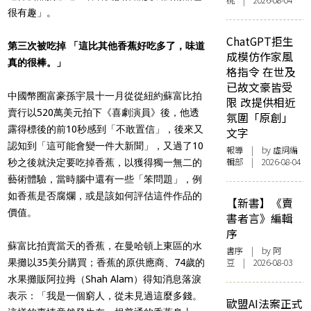
桃 | 2026-08-04
很有趣」。
ChatGPT拒生
第三次被吃掉 「這比其他香蕉好吃多了，味道
成模仿作家風
真的很棒。」
格指令 在世及
已故文豪皆受
中國幣圈富豪孫宇晨十一月從從紐約蘇富比拍
限 改提供相近
賣行以520萬美元拍下《喜劇演員》後，他透
氛圍「原創」
露得標後的前10秒感到「不敢置信」，後來又
文字
認知到「這可能會變一件大新聞」，又過了10
報導
| by 虛詞編
輯部 | 2026-08-04
秒之後就決定要吃掉香蕉，以獲得獨一無二的
藝術體驗，當時腦中還有一些「笨問題」，例
如香蕉是否腐爛，或是該如何評估這件作品的
【新書】《賣
價值。
書者言》編輯
序
蘇富比拍賣當天的香蕉，在曼哈頓上東區的水
書序
| by 阿
豆 | 2026-08-03
果攤以35美分購買；香蕉的原供應商、74歲的
水果攤販阿拉拇（Shah Alam）得知消息落淚
表示：「我是一個窮人，從未見過這麼多錢。
歐盟AI法案正式