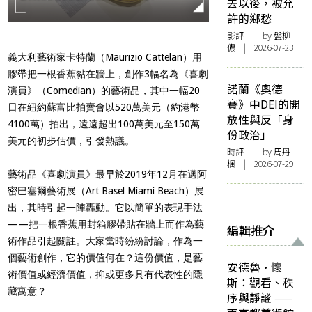
去以後，被允
許的鄉愁
影評
| by 盤柳
儂 | 2026-07-23
義大利藝術家卡特蘭（Maurizio Cattelan）用
膠帶把一根香蕉黏在牆上，創作3幅名為《喜劇
諾蘭《奧德
演員》（Comedian）的藝術品，其中一幅20
賽》中DEI的開
日在紐約蘇富比拍賣會以520萬美元（約港幣
放性與反「身
4100萬）拍出，遠遠超出100萬美元至150萬
份政治」
美元的初步估價，引發熱議。
時評
| by
周丹
楓
| 2026-07-29
藝術品《喜劇演員》最早於2019年12月在邁阿
密巴塞爾藝術展（Art Basel Miami Beach）展
出，其時引起一陣轟動。它以簡單的表現手法
——把一根香蕉用封箱膠帶貼在牆上而作為藝
編輯推介
術作品引起關註。大家當時紛紛討論，作為一
個藝術創作，它的價值何在？這份價值，是藝
安德魯·懷
術價值或經濟價值，抑或更多具有代表性的隱
斯：觀看、秩
藏寓意？
序與靜謐 ——