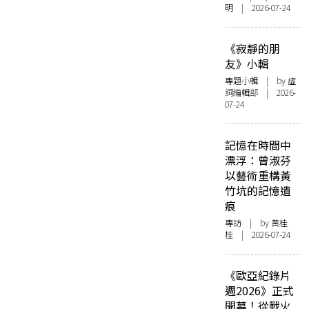
明 | 2026-07-24
《寂靜的朋
友》小輯
專題小輯
| by 虛
詞編輯部 | 2026-
07-24
記憶在時間中
漂浮：曾淑芬
以藝術重構黃
竹坑的記憶遺
痕
專訪
| by 黃桂
桂 | 2026-07-24
《歐亞紀錄片
週2026》正式
開幕！從戰火