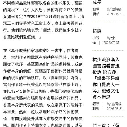
成長
不同藝術品最終都都以各自的形式消失，荒謬
報導
| by 虛詞編
的處境下，也引人反思，藝術為何？它的價值
輯部 | 2026-07-31
又如何界定？在2019年12月邁阿密街道上，清
潔工人們穿著紫色工會上衣，身上綁著香蕉遊
仿織
行。他們憤怒地表示「顯然，我們值多少錢？
香蕉比我們還值錢。」
小說
| by 悇
愉 | 2026-07-31
在《為什麼藝術家那麼窮》一書中，作者提
及，當創作者挑釁既有的秩序的同時，其實也
杭州流浪漢入
順從了秩序，甚至因為創作品的獨特性，或創
圖書館看書遭
作者本身的價值，更穩固了藝術作品挑釁所指
投訴 館方覆
「讀書不是讓
向的現世的市場秩序。以《喜劇演員》為例，
你自覺高人一
當創作者將一根香蕉以封箱膠帶貼在牆上時，
等」戳破文化
並以12–15萬美元出售時，香蕉已被轉化為他
資本迷思
挑釁當代藝術市場與資本市場的秩序的作品，
報導
| by 虛詞編
香蕉本身所代表的意義、或在常識下的理解不
輯部 | 2026-07-31
再重要。然而，超脫常理所賦予它的藝術價
值，有間接地提升其進入市場交易中的貨幣價
詩三首：〈留
格。而創作者卡特蘭本身，也成為蕉販，以及