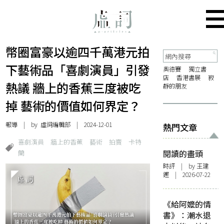
幣圈富豪以逾四千萬港元拍
下藝術品「喜劇演員」引發
奧德賽
獨立書
店
香港書展
寂
熱議 牆上的香蕉三度被吃
靜的朋友
掉 藝術的價值如何界定？
報導
| by 虛詞編輯部 | 2024-12-01
熱門文章
喜劇演員
牆上的香蕉
藝術
拍賣
卡特
蘭
閱讀的盡頭
時評
| by 王建
鏗 | 2026-07-22
《給阿嬤的情
書》：潮水退