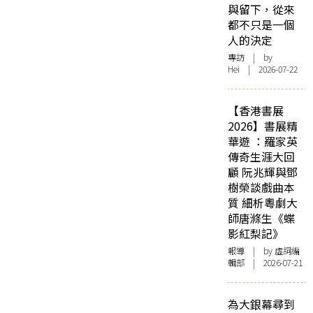
與留下，從來
都不只是一個
人的決定
專訪
| by
Hei | 2026-07-22
【香港書展
2026】書展精
華遊 ：羅家英
傳奇生涯大回
顧 阮兆輝與鄧
樹榮談戲曲本
質 細析粵劇大
師唐滌生《蝶
影紅梨記》
報導
| by 虛詞編
輯部 | 2026-07-21
為大銀幕尋到