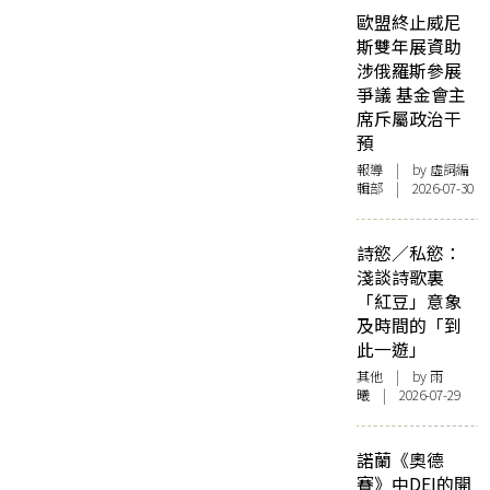
歐盟終止威尼
斯雙年展資助
涉俄羅斯參展
爭議 基金會主
席斥屬政治干
預
報導
| by 虛詞編
輯部 | 2026-07-30
詩慾／私慾：
淺談詩歌裏
「紅豆」意象
及時間的「到
此一遊」
其他
| by 雨
曦 | 2026-07-29
諾蘭《奧德
賽》中DEI的開