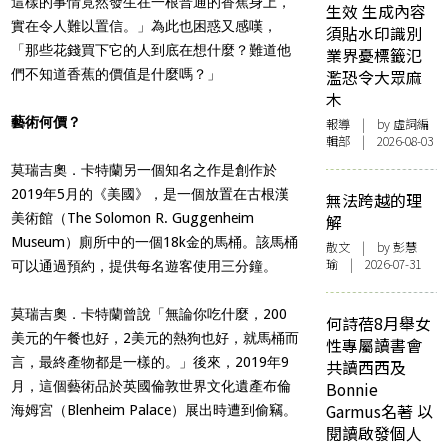
這樣的事情竟然發生在一根普通的香蕉身上，
生效 生成內容
實在令人難以置信。」為此也困惑又感嘆，
須貼水印識別
「那些花錢買下它的人到底在想什麼？難道他
業界憂標籤氾
們不知道香蕉的價值是什麼嗎？」
濫恐令大眾麻
木
藝術何價？
報導
| by 虛詞編
輯部 | 2026-08-03
莫瑞吉奧．卡特蘭另一個知名之作是創作於
2019年5月的《美國》，是一個放置在古根漢
無法跨越的理
美術館（The Solomon R. Guggenheim
解
Museum）廁所中的一個18k金的馬桶。該馬桶
散文
| by 彭慧
瑜 | 2026-07-31
可以通過預約，提供每名遊客使用三分鐘。
莫瑞吉奧．卡特蘭曾說「無論你吃什麼，200
何詩蓓8月舉女
美元的午餐也好，2美元的熱狗也好，就馬桶而
性專屬讀書會
言，最終產物都是一樣的。」後來，2019年9
共讀西西及
月，這個藝術品於英國倫敦世界文化遺產布倫
Bonnie
Garmus名著 以
海姆宮（Blenheim Palace）展出時遭到偷竊。
閱讀啟發個人