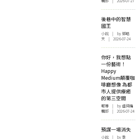
輯部 | 2026-07-27
後巷中的智慧
國王
小說
| by 鄧皓
天 | 2026-07-24
你好，我想點
一份藝術！
Happy
Medium顛覆咖
啡廳想像 為都
市人提供療癒
的第三空間
報導
| by 虛詞編
輯部 | 2026-07-24
預謀一場消失
小說
| by 季