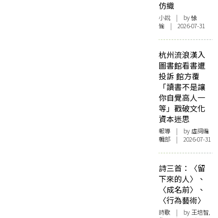
仿織
小說
| by 悇
愉 | 2026-07-31
杭州流浪漢入
圖書館看書遭
投訴 館方覆
「讀書不是讓
你自覺高人一
等」戳破文化
資本迷思
報導
| by 虛詞編
輯部 | 2026-07-31
詩三首：〈留
下來的人〉、
〈成名前〉、
〈行為藝術〉
詩歌
| by 王培智,