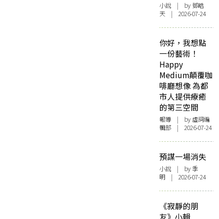
小說
| by 鄧皓
天 | 2026-07-24
你好，我想點
一份藝術！
Happy
Medium顛覆咖
啡廳想像 為都
市人提供療癒
的第三空間
報導
| by 虛詞編
輯部 | 2026-07-24
預謀一場消失
小說
| by 季
明 | 2026-07-24
《寂靜的朋
友》小輯