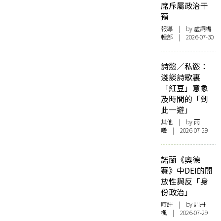
席斥屬政治干
預
報導
| by 虛詞編
輯部 | 2026-07-30
詩慾／私慾：
淺談詩歌裏
「紅豆」意象
及時間的「到
此一遊」
其他
| by 雨
曦 | 2026-07-29
諾蘭《奧德
賽》中DEI的開
放性與反「身
份政治」
時評
| by
周丹
楓
| 2026-07-29