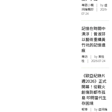
專題小輯
| by 虛
詞編輯部 | 2026-
07-24
記憶在時間中
漂浮：曾淑芬
以藝術重構黃
竹坑的記憶遺
痕
專訪
| by 黃桂
桂 | 2026-07-24
《歐亞紀錄片
週2026》正式
開幕！從戰火
創傷到都市孤
島 叩問當代生
存困境
報導
| by 虛詞編