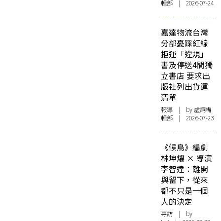
輯部 | 2026-07-24
嘉達物流台灣
分部憂踩紅線
拒運「違規」
書及停送4間獨
立書店 要求出
版社列出貨運
清單
報導
| by 虛詞編
輯部 | 2026-07-23
《候鳥》編劇
林坤燿 × 導演
李智達：離開
與留下，從來
都不只是一個
人的決定
專訪
| by