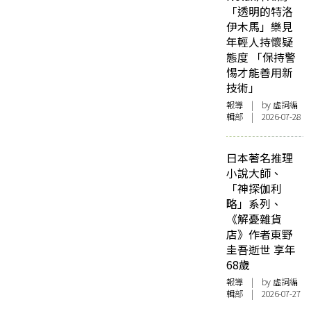
「透明的特洛
伊木馬」樂見
年輕人持懷疑
態度 「保持警
惕才能善用新
技術」
報導
| by 虛詞編
輯部 | 2026-07-28
日本著名推理
小說大師、
「神探伽利
略」系列、
《解憂雜貨
店》作者東野
圭吾逝世 享年
68歲
報導
| by 虛詞編
輯部 | 2026-07-27