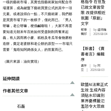
格指令 在世及
一樣的藝術市場，其實也指藝術家如何配合市
已故文豪皆受
場運算，成為鍵盤下藝術買賣公式的其中一項
限 改提供相近
元素。或者說得白一點，不只藝術家，我們都
氛圍「原創」
是買賣市場下的一枚棋子，僅此而已。「男人
文字
呀嘛，老公呀嘛，梗係鹹㗎啦！」大家不再需
報導
| by 虛詞編
要知道元朝末年百姓如何受盡剝削而奮來起
輯部 | 2026-08-04
義，有人因而將小麥、糕粉及冬瓜等食物磨粉
造餅，奠定老婆餅和老公餅的原型——市場只
【新書】《賣
需要「鬼唔知阿媽係女人」的答案而已。
書者言》編輯
序
（圖片來源：油街實現）
書序
| by 阿
豆 | 2026-08-03
延伸閱讀
歐盟AI法案正式
生效 生成內容
作者其他文章
須貼水印識別
業界憂標籤氾
石磊
濫恐令大眾麻