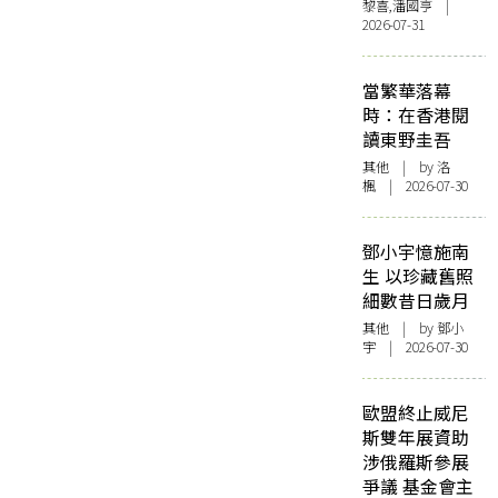
黎喜,潘國亨 |
2026-07-31
當繁華落幕
時：在香港閱
讀東野圭吾
其他
| by
洛
楓
| 2026-07-30
鄧小宇憶施南
生 以珍藏舊照
細數昔日歲月
其他
| by 鄧小
宇 | 2026-07-30
歐盟終止威尼
斯雙年展資助
涉俄羅斯參展
爭議 基金會主