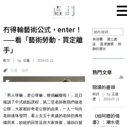
冇得輸藝術公式，enter！
——看「藝術勞動．買定離
奧德賽
獨立書
店
香港書展
寂
手」
靜的朋友
散文
| by
石磊
| 2019-01-11
石磊
油街
熱門文章
閱讀的盡頭
時評
| by 王建
「男人呀嘛，老公呀嘛，梗係鹹㗎啦！」近日
鏗 | 2026-07-22
報讀了中式糕點課程，第二堂老師教我們做老
公餅，大家都好奇老公餅的由來，一人一句向
《給阿嬤的情
老師連珠發問，看上去五十來歲的老師彷彿有
書》：潮水退
備而來，妙絕的回答逗得大家捧腹，滿頭白髮