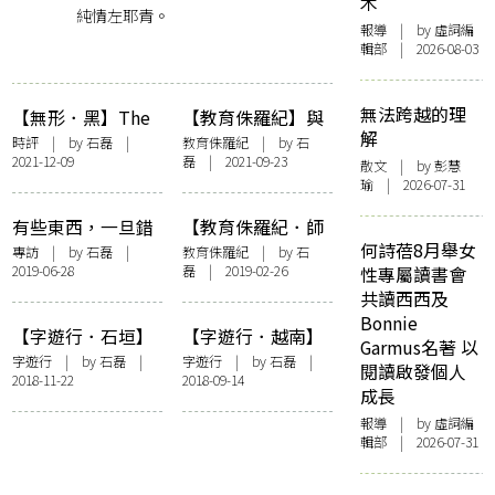
木
純情左耶青。
報導
| by 虛詞編
輯部 | 2026-08-03
無法跨越的理
【無形．黑】The
【教育侏羅紀】與
解
Black Sheep
蘇美智睇展︰舊課
時評
| by
石磊
|
教育侏羅紀
| by
石
2021-12-09
磊
| 2021-09-23
本明事理，國家原
散文
| by 彭慧
瑜 | 2026-07-31
來是「孩子」！
有些東西，一旦錯
【教育侏羅紀．師
何詩蓓8月舉女
過就不再——專訪
生關係】離島師
專訪
| by
石磊
|
教育侏羅紀
| by
石
2019-06-28
磊
| 2019-02-26
性專屬讀書會
「鮮浪潮」導演楊
生，村校街坊
共讀西西及
婕
Bonnie
【字遊行．石垣】
【字遊行．越南】
Garmus名著 以
遇上福島女孩
越南人為乜戴口
字遊行
| by
石磊
|
字遊行
| by
石磊
|
閱讀啟發個人
2018-11-22
2018-09-14
罩？
成長
報導
| by 虛詞編
輯部 | 2026-07-31