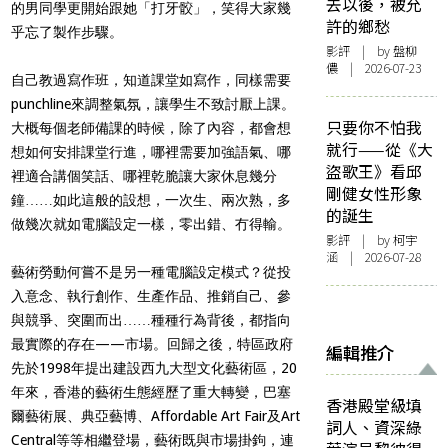
去以後，被允
的男同學更開始跟她「打牙骹」，笑得大家幾
許的鄉愁
乎忘了製作步驟。
影評
| by 盤柳
儂 | 2026-07-23
自己教過寫作班，知道課堂如寫作，同樣需要
punchline來調整氣氛，讓學生不致討厭上課。
只要你不怕我
大概每個老師備課的時候，除了內容，都會想
就行——從《大
想如何安排課堂行進，哪裡需要加強語氣、哪
盜歌王》看邱
裡適合講個笑話、哪裡乾脆讓大家休息幾分
剛健女性形象
鐘……如此這般的設想，一次生、兩次熟，多
的誕生
做幾次就如電腦設定一樣，零出錯、冇得輸。
影評
| by 柯宇
涵 | 2026-07-28
藝術勞動何嘗不是另一種電腦設定模式？從投
入意念、執行創作、生產作品、推銷自己、參
與競爭、突圍而出……種種行為背後，都指向
最實際的存在——市場。回歸之後，特區政府
編輯推介
先於1998年提出建設西九大型文化藝術區，20
年來，香港的藝術生態經歷了重大轉變，巴塞
香港殿堂級填
爾藝術展、典亞藝博、Affordable Art Fair及Art
詞人、資深綠
Central等等相繼登場，藝術既與市場掛鉤，連