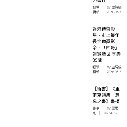
力書作
報導
| by 虛詞編
輯部 | 2026-07-21
香港傳奇影
星、史上最年
長金像獎影
帝、「四哥」
謝賢逝世 享壽
89歲
報導
| by 虛詞編
輯部 | 2026-07-21
【新書】《里
爾克詩集－意
象之書》書摘
書序
| by 里爾
克 | 2026-07-20