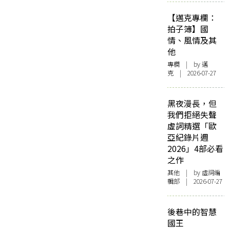
【邁克專欄：
拍子簿】國
情、風情及其
他
專欄
| by
邁
克
| 2026-07-27
黑夜漫長，但
我們拒絕失聲
虛詞精選「歐
亞紀錄片週
2026」4部必看
之作
其他
| by 虛詞編
輯部 | 2026-07-27
後巷中的智慧
國王