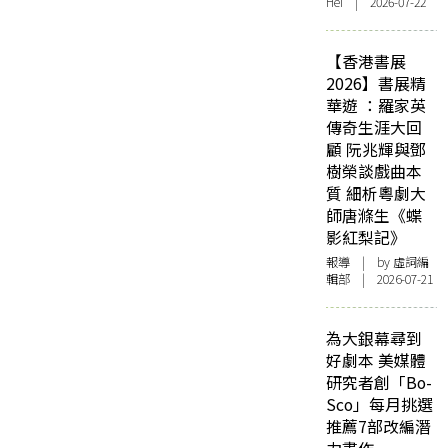
Hei | 2026-07-22
【香港書展
2026】書展精
華遊 ：羅家英
傳奇生涯大回
顧 阮兆輝與鄧
樹榮談戲曲本
質 細析粵劇大
師唐滌生《蝶
影紅梨記》
報導
| by 虛詞編
輯部 | 2026-07-21
為大銀幕尋到
好劇本 美媒體
研究者創「Bo-
Sco」每月挑選
推薦7部改編潛