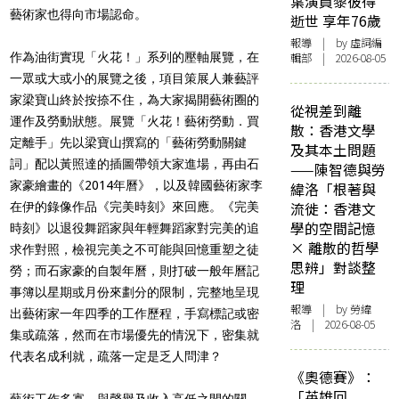
葉演員黎彼得
藝術家也得向市場認命。
逝世 享年76歲
報導
| by 虛詞編
作為油街實現「火花！」系列的壓軸展覽，在
輯部 | 2026-08-05
一眾或大或小的展覽之後，項目策展人兼藝評
家梁寶山終於按捺不住，為大家揭開藝術圈的
從視差到離
運作及勞動狀態。展覽「火花！藝術勞動．買
散：香港文學
定離手」先以梁寶山撰寫的「藝術勞動關鍵
及其本土問題
詞」配以黃照達的插圖帶領大家進場，再由石
——陳智德與勞
家豪繪畫的《2014年曆》，以及韓國藝術家李
緯洛「根著與
流徙：香港文
在伊的錄像作品《完美時刻》來回應。《完美
學的空間記憶
時刻》以退役舞蹈家與年輕舞蹈家對完美的追
× 離散的哲學
求作對照，檢視完美之不可能與回憶重塑之徒
思辨」對談整
勞；而石家豪的自製年曆，則打破一般年曆記
理
事簿以星期或月份來劃分的限制，完整地呈現
報導
| by 勞緯
出藝術家一年四季的工作歷程，手寫標記或密
洛 | 2026-08-05
集或疏落，然而在市場優先的情況下，密集就
代表名成利就，疏落一定是乏人問津？
《奧德賽》：
「英雄回
藝術工作多寡，與聲譽及收入高低之間的關