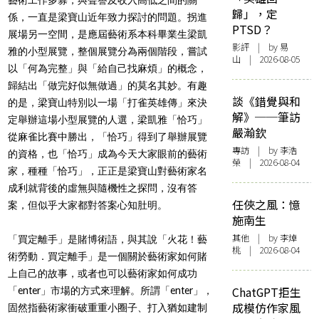
歸」，定
係，一直是梁寶山近年致力探討的問題。拐進
PTSD？
展場另一空間，是應屆藝術系本科畢業生梁凱
影評
| by 易
雅的小型展覽，整個展覽分為兩個階段，嘗試
山 | 2026-08-05
以「何為完整」與「給自己找麻煩」的概念，
歸結出「做完好似無做過」的莫名其妙。有趣
談《錯覺與和
的是，梁寶山特別以一場「打雀英雄傳」來決
解》──筆訪
定舉辦這場小型展覽的人選，梁凱雅「恰巧」
嚴瀚欽
從麻雀比賽中勝出，「恰巧」得到了舉辦展覽
專訪
| by 李浩
的資格，也「恰巧」成為今天大家眼前的藝術
榮 | 2026-08-04
家，種種「恰巧」，正正是梁寶山對藝術家名
成利就背後的虛無與隨機性之探問，沒有答
任俠之風：憶
案，但似乎大家都對答案心知肚明。
施南生
其他
| by 李焯
「買定離手」是賭博術語，與其說「火花！藝
桃 | 2026-08-04
術勞動．買定離手」是一個關於藝術家如何賭
上自己的故事，或者也可以藝術家如何成功
ChatGPT拒生
「enter」市場的方式來理解。所謂「enter」，
成模仿作家風
固然指藝術家衝破重重小圈子、打入猶如建制