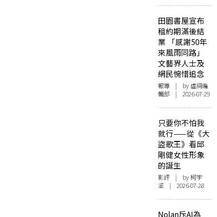
田園書屋宣布
租約期滿後結
業 「感謝50年
來風雨同路」
文藝界人士及
網民惋惜追念
報導
| by 虛詞編
輯部 | 2026-07-29
只要你不怕我
就行——從《大
盜歌王》看邱
剛健女性形象
的誕生
影評
| by 柯宇
涵 | 2026-07-28
Nolan斥AI為