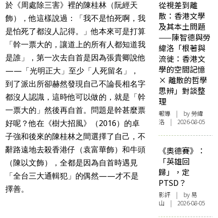
從視差到離
於《周處除三害》裡的陳桂林（阮經天
散：香港文學
飾），他這樣說過：「我不是怕死啊，我
及其本土問題
是怕死了都沒人記得。」他本來可是打算
——陳智德與勞
「幹一票大的，讓道上的所有人都知道我
緯洛「根著與
是誰」，第一次去自首是因為張貴卿說他
流徙：香港文
學的空間記憶
——「光明正大」至少「人死留名」，
× 離散的哲學
到了派出所卻赫然發現自己不論長相名字
思辨」對談整
都沒人認識，這時他可以做的，就是「幹
理
一票大的」然後再自首。問題是幹甚麼票
報導
| by 勞緯
洛 | 2026-08-05
好呢？他在《樹大招風》（2016）的卓
子強和後來的陳桂林之間選擇了自己，不
辭路遠地去殺香港仔（袁富華飾）和牛頭
《奧德賽》：
「英雄回
（陳以文飾），全都是因為自首時遇見
歸」，定
「全台三大通輯犯」的偶然——才不是
PTSD？
擇善。
影評
| by 易
山 | 2026-08-05