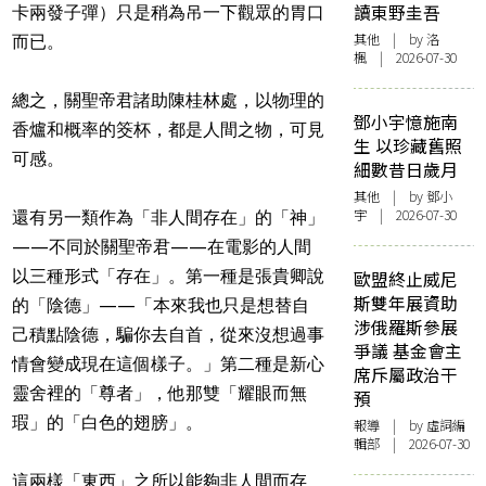
讀東野圭吾
卡兩發子彈）只是稍為吊一下觀眾的胃口
其他
| by
洛
而已。
楓
| 2026-07-30
總之，關聖帝君諸助陳桂林處，以物理的
鄧小宇憶施南
香爐和概率的筊杯，都是人間之物，可見
生 以珍藏舊照
可感。
細數昔日歲月
其他
| by 鄧小
宇 | 2026-07-30
還有另一類作為「非人間存在」的「神」
——不同於關聖帝君——在電影的人間
以三種形式「存在」。第一種是張貴卿說
歐盟終止威尼
斯雙年展資助
的「陰德」——「本來我也只是想替自
涉俄羅斯參展
己積點陰德，騙你去自首，從來沒想過事
爭議 基金會主
情會變成現在這個樣子。」第二種是新心
席斥屬政治干
靈舍裡的「尊者」，他那雙「耀眼而無
預
瑕」的「白色的翅膀」。
報導
| by 虛詞編
輯部 | 2026-07-30
這兩樣「東西」之所以能夠非人間而存