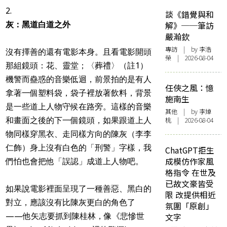
談《錯覺與和
灰：黑道白道之外
解》──筆訪
嚴瀚欽
專訪
| by 李浩
沒有擇善的還有電影本身。且看電影開頭
榮 | 2026-08-04
那組鏡頭：花、靈堂；〈葬禮〉（註1）
機警而蠱惑的音樂低迴，前景拍的是有人
任俠之風：憶
拿著一個塑料袋，袋子裡放著飲料，背景
施南生
是一些道上人物守候在路旁。這樣的音樂
其他
| by 李焯
和畫面之後的下一個鏡頭，如果跟道上人
桃 | 2026-08-04
物同樣穿黑衣、走同樣方向的陳灰（李李
仁飾）身上沒有白色的「刑警」字樣，我
ChatGPT拒生
成模仿作家風
們怕也會把他「誤認」成道上人物吧。
格指令 在世及
已故文豪皆受
如果說電影裡面呈現了一種善惡、黑白的
限 改提供相近
對立，應該沒有比陳灰更白的角色了
氛圍「原創」
——他矢志要抓到陳桂林，像《悲慘世
文字