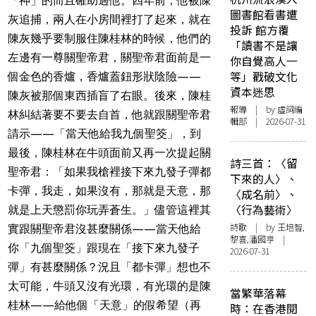
「神」的而且確助過他。四年前，他被陳
圖書館看書遭
灰追捕，兩人在小房間裡打了起來，就在
投訴 館方覆
陳灰幾乎要制服住陳桂林的時候，他們的
「讀書不是讓
左邊有一尊關聖帝君，關聖帝君面前是一
你自覺高人一
等」戳破文化
個金色的香爐，香爐蓋鈕形狀陰險——
資本迷思
陳灰被那個東西插盲了右眼。後來，陳桂
報導
| by 虛詞編
林糾結著要不要去自首，他就跟關聖帝君
輯部 | 2026-07-31
請示——「當天他給我九個聖筊」，到
最後，陳桂林在牛頭面前又再一次提起關
詩三首：〈留
聖帝君：「如果我槍裡接下來九發子彈都
下來的人〉、
卡彈，我走，如果沒有，那就是天意，那
〈成名前〉、
〈行為藝術〉
就是上天懲罰你玩弄蒼生。」儘管這裡其
詩歌
| by 王培智,
實跟關聖帝君沒甚麼關係——當天他給
黎喜,潘國亨 |
你「九個聖筊」跟現在「接下來九發子
2026-07-31
彈」有甚麼關係？況且「都卡彈」想也不
太可能，牛頭又沒有光環，有光環的是陳
當繁華落幕
桂林——給他個「天意」的假希望（再
時：在香港閱