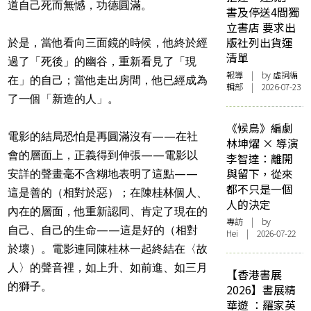
道自己死而無憾，功德圓滿。
書及停送4間獨
立書店 要求出
版社列出貨運
於是，當他看向三面鏡的時候，他終於經
清單
過了「死後」的幽谷，重新看見了「現
報導
| by 虛詞編
在」的自己；當他走出房間，他已經成為
輯部 | 2026-07-23
了一個「新造的人」。
《候鳥》編劇
電影的結局恐怕是再圓滿沒有——在社
林坤燿 × 導演
會的層面上，正義得到伸張——電影以
李智達：離開
與留下，從來
安詳的聲畫毫不含糊地表明了這點——
都不只是一個
這是善的（相對於惡）；在陳桂林個人、
人的決定
內在的層面，他重新認同、肯定了現在的
專訪
| by
自己、自己的生命——這是好的（相對
Hei | 2026-07-22
於壞）。電影連同陳桂林一起終結在〈故
人〉的聲音裡，如上升、如前進、如三月
【香港書展
的獅子。
2026】書展精
華遊 ：羅家英