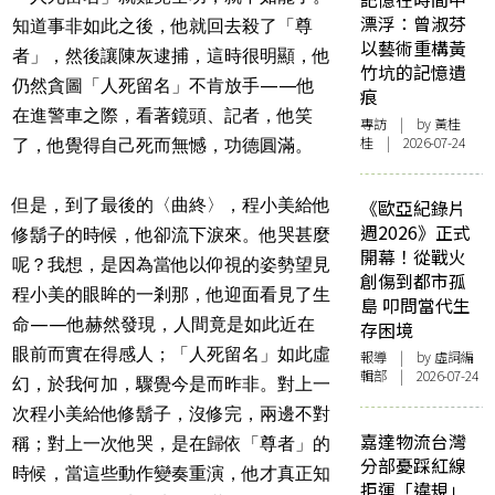
漂浮：曾淑芬
知道事非如此之後，他就回去殺了「尊
以藝術重構黃
者」，然後讓陳灰逮捕，這時很明顯，他
竹坑的記憶遺
仍然貪圖「人死留名」不肯放手——他
痕
在進警車之際，看著鏡頭、記者，他笑
專訪
| by 黃桂
桂 | 2026-07-24
了，他覺得自己死而無憾，功德圓滿。
但是，到了最後的〈曲終〉，程小美給他
《歐亞紀錄片
週2026》正式
修鬍子的時候，他卻流下淚來。他哭甚麼
開幕！從戰火
呢？我想，是因為當他以仰視的姿勢望見
創傷到都市孤
程小美的眼眸的一剎那，他迎面看見了生
島 叩問當代生
命——他赫然發現，人間竟是如此近在
存困境
眼前而實在得感人；「人死留名」如此虛
報導
| by 虛詞編
輯部 | 2026-07-24
幻，於我何加，驟覺今是而昨非。對上一
次程小美給他修鬍子，沒修完，兩邊不對
嘉達物流台灣
稱；對上一次他哭，是在歸依「尊者」的
分部憂踩紅線
時候，當這些動作變奏重演，他才真正知
拒運「違規」