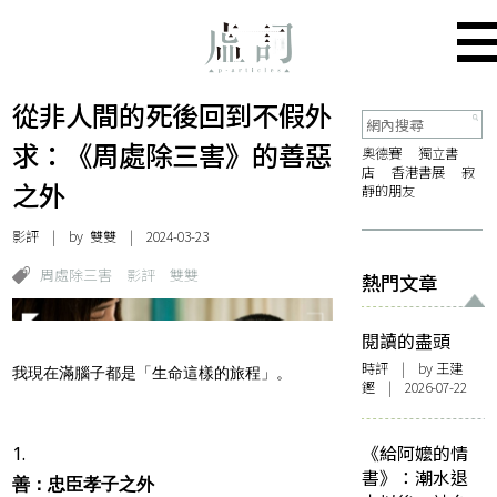
從非人間的死後回到不假外
求：《周處除三害》的善惡
奧德賽
獨立書
店
香港書展
寂
之外
靜的朋友
影評
| by
雙雙
| 2024-03-23
周處除三害
影評
雙雙
熱門文章
閱讀的盡頭
時評
| by 王建
我現在滿腦子都是「生命這樣的旅程」。
鏗 | 2026-07-22
《給阿嬤的情
書》：潮水退
善：忠臣孝子之外