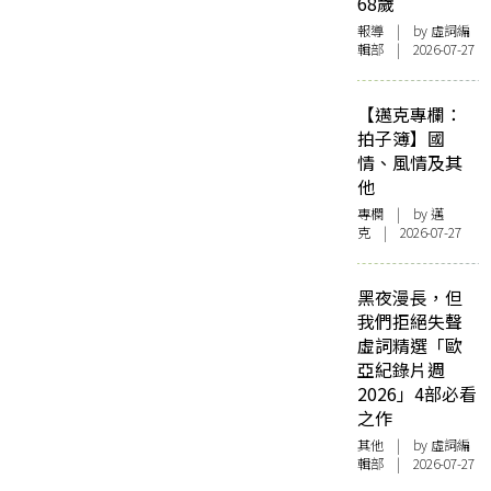
68歲
報導
| by 虛詞編
輯部 | 2026-07-27
【邁克專欄：
拍子簿】國
情、風情及其
他
專欄
| by
邁
克
| 2026-07-27
黑夜漫長，但
我們拒絕失聲
虛詞精選「歐
亞紀錄片週
2026」4部必看
之作
其他
| by 虛詞編
輯部 | 2026-07-27