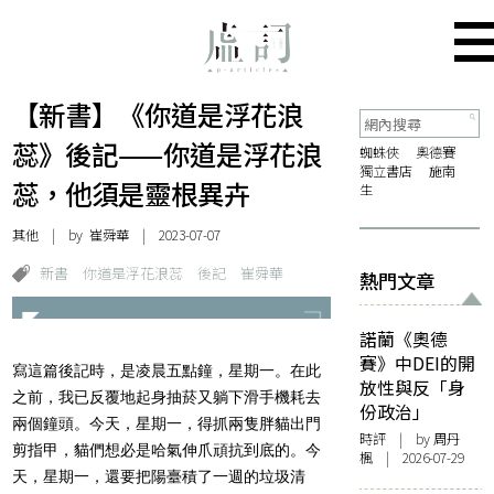
【新書】《你道是浮花浪
蕊》後記——你道是浮花浪
蜘蛛俠
奧德賽
獨立書店
施南
蕊，他須是靈根異卉
生
其他
| by
崔舜華
| 2023-07-07
新書
你道是浮花浪蕊
後記
崔舜華
熱門文章
諾蘭《奧德
賽》中DEI的開
寫這篇後記時，是凌晨五點鐘，星期一。在此
放性與反「身
之前，我已反覆地起身抽菸又躺下滑手機耗去
份政治」
兩個鐘頭。今天，星期一，得抓兩隻胖貓出門
時評
| by
周丹
剪指甲，貓們想必是哈氣伸爪頑抗到底的。今
楓
| 2026-07-29
天，星期一，還要把陽臺積了一週的垃圾清