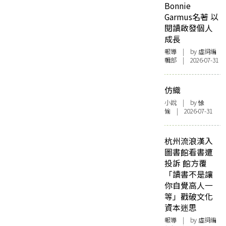
Bonnie
Garmus名著 以
閱讀啟發個人
成長
報導
| by 虛詞編
輯部 | 2026-07-31
仿織
小說
| by 悇
愉 | 2026-07-31
杭州流浪漢入
圖書館看書遭
投訴 館方覆
「讀書不是讓
你自覺高人一
等」戳破文化
資本迷思
報導
| by 虛詞編