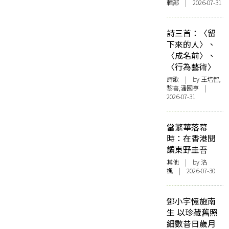
輯部 | 2026-07-31
詩三首：〈留
下來的人〉、
〈成名前〉、
〈行為藝術〉
詩歌
| by 王培智,
黎喜,潘國亨 |
2026-07-31
當繁華落幕
時：在香港閱
讀東野圭吾
其他
| by
洛
楓
| 2026-07-30
鄧小宇憶施南
生 以珍藏舊照
細數昔日歲月