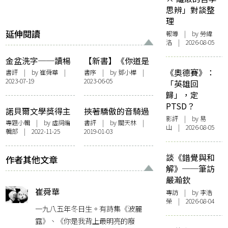
思辨」對談整
理
延伸閱讀
報導
| by 勞緯
洛 | 2026-08-05
金盆洗字──讀楊
【新書】《你道是
佳嫻《以脆弱冶
浮花浪蕊》序——
《奧德賽》：
書評
| by
崔舜華
|
書序
| by
鄧小樺
|
2023-07-19
2023-06-05
金》
迤邐．刺青．沉香
「英雄回
歸」，定
PTSD？
諾貝爾文學獎得主
挾著驕傲的音騎過
影評
| by 易
安妮．艾諾小輯
無愛的世紀——讀
專題小輯
| by 虛詞編
書評
| by
關天林
|
山 | 2026-08-05
輯部 | 2022-11-25
2019-01-03
崔舜華《婀薄神》
談《錯覺與和
作者其他文章
解》──筆訪
嚴瀚欽
崔舜華
專訪
| by 李浩
榮 | 2026-08-04
一九八五年冬日生。有詩集《波麗
露》、《你是我背上最明亮的廢