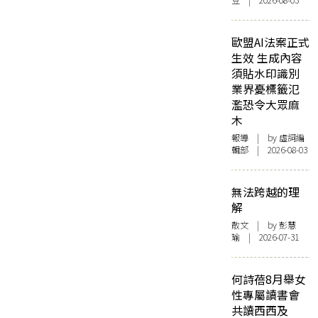
豆 | 2026-08-03
歐盟AI法案正式
生效 生成內容
須貼水印識別
業界憂標籤氾
濫恐令大眾麻
木
報導
| by 虛詞編
輯部 | 2026-08-03
無法跨越的理
解
散文
| by 彭慧
瑜 | 2026-07-31
何詩蓓8月舉女
性專屬讀書會
共讀西西及