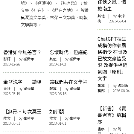
任俠之風：憶
墟》、《婀薄神》、《無言歌》；散
施南生
文集《神在》、《貓在之地》。 曾獲
其他
| by 李焯
吳濁流文學獎、林榮三文學獎、時報
桃 | 2026-08-04
文學獎等。
ChatGPT拒生
成模仿作家風
格指令 在世及
香港如今無恙否？
忘懷時代，但謹記
已故文豪皆受
──略說紀錄片
時光──略記小說
影評
| by
崔舜華
|
其他
| by
崔舜華
|
2023-12-28
2023-11-02
限 改提供相近
《詩》
家王文興
氛圍「原創」
文字
金盆洗字──讀楊
讓我們共在文學裡
報導
| by 虛詞編
佳嫻《以脆弱冶
──2023臺北文學
書評
| by
崔舜華
|
報導
| by
崔舜華
|
輯部 | 2026-08-04
2023-07-19
2023-06-16
金》
季【讀書俱樂部】
特展
【新書】《賣
【無形・每次冥王
如所願
書者言》編輯
星靠近的時分】肉
散文
| by
崔舜華
|
散文
| by
崔舜華
|
序
2023-05-31
2023-01-01
身做星
書序
| by 阿