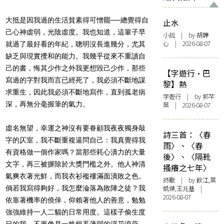
大抵是因我過的生活貧素得可憎罷──總覺得自
止水
己心神虛弱，光陰虛度。我也知道，這輩子早
小說
| by 胡韡
心 | 2026-08-07
就過了最好看的年紀，聰明沒長進幾分，尤其
缺乏與現實攪和的能力。我幾乎從來不重讀自
己的書，悔其少作之外我更想毀己少作，那些
【字遊行·巴
寫過的字對我而言已經死了，我必須不斷地謀
黎】熱
求重生，因此我必須不斷地寫作，直到孤老病
字遊行
| by 郭芊
深，再無分毫握筆的氣力。
葉 | 2026-08-07
虛名無望，幸運之神沒有要眷顧我夜夜獨身敲
詩三首：〈春
字的仄室，我不斷重複逼問自己：我真覺得我
雨〉、〈春
有資格做一個作家嗎？當那些耗心潰力的大量
後〉、〈隔靴
文字，再三被摒除於大獎門檻之外。他人神清
搔癢之七年〉
氣爽衣著光鮮，而我衣衫襤褸滿面潰敗之色。
詩歌
| by 飲江,莫
倘若我寫得夠好，我怎麼淪落為敗陣之徒？我
凱傑,王兆基 |
2026-08-07
依靠著機率的僥倖，仰賴著他人的善意，勉勉
強強維持一人二貓的日常用度。這樣子偷生度
日的我，不更像是一株根系薄弱的浮花浪蕊