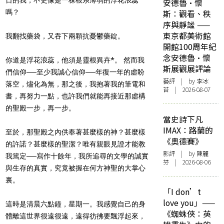
安德魯·懷
嗎？
斯：觀看、秩
序與靜謐 ——
東京都美術館
我翻找藥袋，又吞下兩顆抗憂鬱藥錠。
開館100周年紀
念安德魯·懷
你道是浮花浪蕊，他須是靈根異卉*。 然而我
斯展觀展評論
們信仰──至少我誠心信仰──年復一年的虛盼
藝評
| by 李冰
落空，燼化為無，那之後，我抱著我的筆電和
苔 | 2026-08-07
書，再努力一點，也許我們就能再接近那虛構
的聖殿一步，再一步。
當史詩下凡
IMAX：路蘭的
至於，那聖殿之內供奉著甚麼樣的神？甚麼樣
《奧德賽》
的許諾？甚麼樣的聖潔？唯有親眼見證才能教
影評
| by 陳麗
我篤定──寫作十餘年，我所追尋的文學的誠實
芬 | 2026-08-06
與生存的真實，究竟被握在何方神聖的大掌心
裏。
「I don’t
love you」——
這時是清晨六點鐘，星期一。我感覺自己的身
《蜘蛛俠：英
體離這世界很遠很遠，遠得彷彿要飄浮起來，