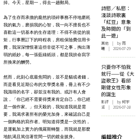
掉。今天，星期一，得去一趟郵局。
詩慾／私慾：
淺談詩歌裏
為了生存而承擔的龐然的瑣碎事務不停地磨耗
「紅豆」意象
我的氣力，磨損我的心智，我一向不擅長也不
及時間的「到
喜歡這一切基本的生存道理：不得不依從的規
此一遊」
矩，行事曆訂下的時程表，房租保險費信用卡
其他
| by 雨
費，我深深憎恨著這些非從不可之事，掏出薄
曦 | 2026-07-29
弱的紙鈔，每一張藍綠紙頭，都是我拚命寫字
所換來的酬勞。
只要你不怕我
就行——從《大
然而，此刻心底最焦悶的，並不是貓或者錢，
盜歌王》看邱
而是看見近期公布的文學獎名冊，冊上有不少
剛健女性形象
我識得的名字，卻並沒有我的。或許有人會
的誕生
說，「你已經不需要得獎來肯定自己，你已經
影評
| by 柯宇
是一個作家。」但天殺的，我知道我就是需
涵 | 2026-07-28
要，我渴求著所有的榮光加身，來確認自己是
一個夠格的寫作者。明知道得獎是一次性的，
是運氣加上實力的俄羅斯轉盤，而我就是那麼
編輯推介
地飢渴且篤信著世間一切的鍍金披身。