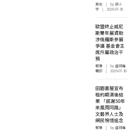
其他
| by 鄧小
宇 | 2026-07-30
歐盟終止威尼
斯雙年展資助
涉俄羅斯參展
爭議 基金會主
席斥屬政治干
預
報導
| by 虛詞編
輯部 | 2026-07-30
田園書屋宣布
租約期滿後結
業 「感謝50年
來風雨同路」
文藝界人士及
網民惋惜追念
報導
| by 虛詞編