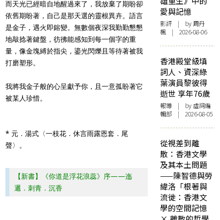
雄重生》中的
而天光已經暗自地醒過來了，我放棄了期盼卻
愛與記憶
依舊期盼著，自己是那天選的靈根異卉。語言
影評
| by
周丹
是金子，遇火即鎔變。無數個夜深我勤勤懇懇
楓
| 2026-08-06
地敲捻著鍵盤，彷彿能感知到每一個字的重
量，像金塊縛於指尖，鎏光閃爍且等待著被我
香港殿堂級填
打磨塑形。
詞人、資深綠
葉演員黎彼得
我將我金子般的心呈獻予你，且一意孤盼著它
逝世 享年76歲
被某人珍惜。
報導
| by 虛詞編
輯部 | 2026-08-05
* 元．湯式〈一枝花．休言雨露恩套．尾
從視差到離
聲〉。
散：香港文學
及其本土問題
——陳智德與勞
【新書】《你道是浮花浪蕊》序——迤
緯洛「根著與
邐．刺青．沉香
流徙：香港文
學的空間記憶
× 離散的哲學