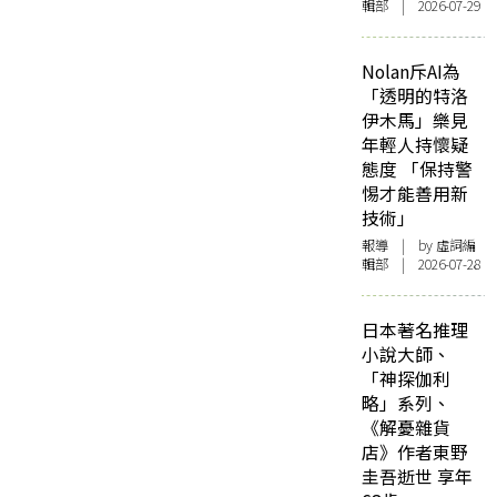
輯部 | 2026-07-29
Nolan斥AI為
「透明的特洛
伊木馬」樂見
年輕人持懷疑
態度 「保持警
惕才能善用新
技術」
報導
| by 虛詞編
輯部 | 2026-07-28
日本著名推理
小說大師、
「神探伽利
略」系列、
《解憂雜貨
店》作者東野
圭吾逝世 享年