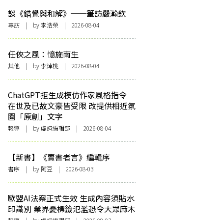
談《錯覺與和解》──筆訪嚴瀚欽
專訪
| by 李浩榮 | 2026-08-04
任俠之風：憶施南生
其他
| by 李焯桃 | 2026-08-04
ChatGPT拒生成模仿作家風格指令
在世及已故文豪皆受限 改提供相近氛
圍「原創」文字
報導
| by 虛詞編輯部 | 2026-08-04
【新書】《賣書者言》編輯序
書序
| by 阿豆 | 2026-08-03
歐盟AI法案正式生效 生成內容須貼水
印識別 業界憂標籤氾濫恐令大眾麻木