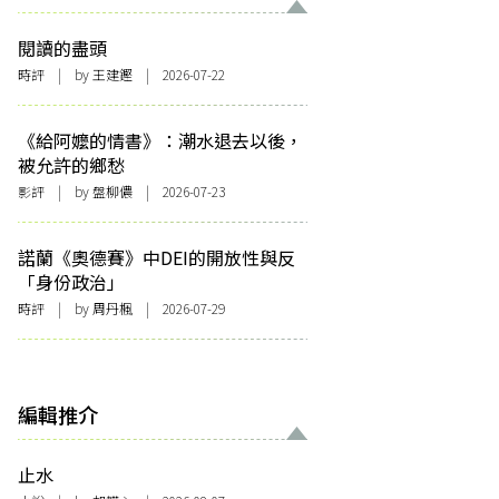
閱讀的盡頭
時評
| by 王建鏗 | 2026-07-22
《給阿嬤的情書》：潮水退去以後，
被允許的鄉愁
影評
| by 盤柳儂 | 2026-07-23
諾蘭《奧德賽》中DEI的開放性與反
「身份政治」
時評
| by
周丹楓
| 2026-07-29
編輯推介
止水