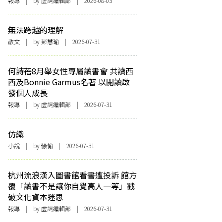
報導
| by 虛詞編輯部 | 2026-08-03
無法跨越的理解
散文
| by 彭慧瑜 | 2026-07-31
何詩蓓8月舉女性專屬讀書會 共讀西
西及Bonnie Garmus名著 以閱讀啟
發個人成長
報導
| by 虛詞編輯部 | 2026-07-31
仿織
小說
| by 悇愉 | 2026-07-31
杭州流浪漢入圖書館看書遭投訴 館方
覆「讀書不是讓你自覺高人一等」戳
破文化資本迷思
報導
| by 虛詞編輯部 | 2026-07-31