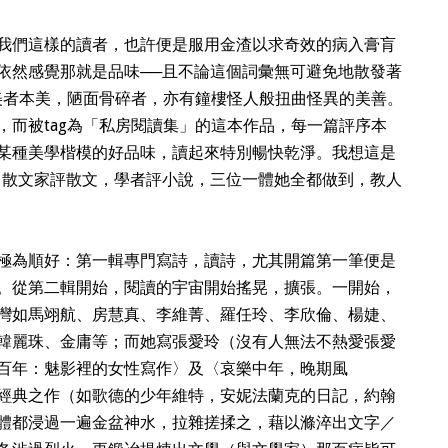
我們這樣的讀者，也許便是服用金渣以求奇效的病入膏肓
依然感覺那就是品味──且不論這個詞彙無可避免地散發著
氣味，美者本美，陋面骨碎者，亦有鐘樓怪人般扭曲怪異的美善。
，而被tag為「私房閱讀集」的這本作品，每一篇評序本
某種美學楷模的好品味，讀起來特別暢快乾淨。我想這是
，散文家評散文，學者評小說，三位一體她全都做到，教人
極為順好：第一輯專門寫詩，讀詩，尤其開篇第一筆便是
。從第二輯開始，閱讀的宇宙開始搖晃，擴張。一開始，
灣如馬翊航、房慧真、李維菁、羅任玲、李欣倫、楊婕、
韓麗珠、金庸等；而她寫張愛玲（沒有人無法不熱愛張愛
百年：魅影裡的女性寫作〉及〈哀樂中年，晚期風
經典之作（如歌德的少年維特，安妮法蘭克的日記，約翰
體都浸過一遍金盆神水，拉雜搓揉之，藉以滌淬出文字／