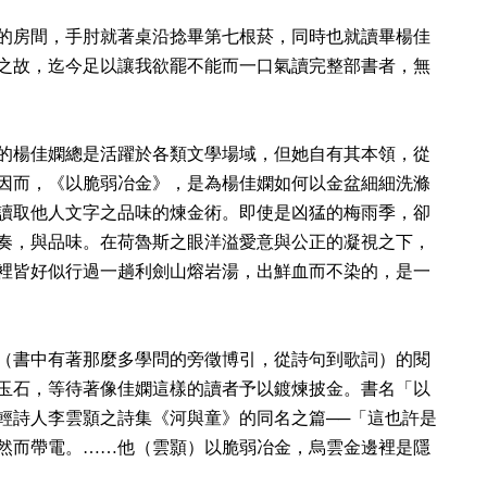
的房間，手肘就著桌沿捻畢第七根菸，同時也就讀畢楊佳
之故，迄今足以讓我欲罷不能而一口氣讀完整部書者，無
的楊佳嫻總是活躍於各類文學場域，但她自有其本領，從
因而，《以脆弱冶金》，是為楊佳嫻如何以金盆細細洗滌
讀取他人文字之品味的煉金術。即使是凶猛的梅雨季，卻
奏，與品味。在荷魯斯之眼洋溢愛意與公正的凝視之下，
裡皆好似行過一趟利劍山熔岩湯，出鮮血而不染的，是一
（書中有著那麼多學問的旁徵博引，從詩句到歌詞）的閱
玉石，等待著像佳嫻這樣的讀者予以鍍煉披金。書名「以
輕詩人李雲顥之詩集《河與童》的同名之篇──「這也許是
然而帶電。……他（雲顥）以脆弱冶金，烏雲金邊裡是隱