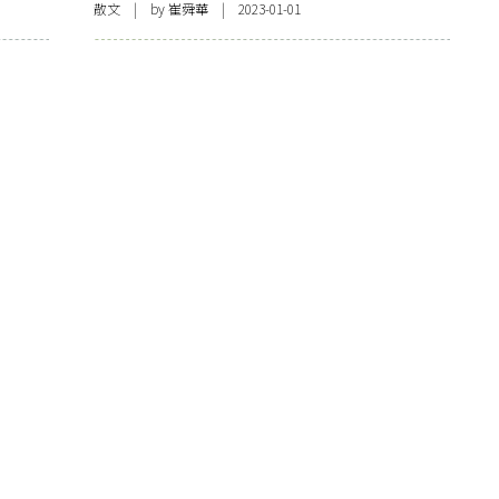
散文
| by
崔舜華
| 2023-01-01