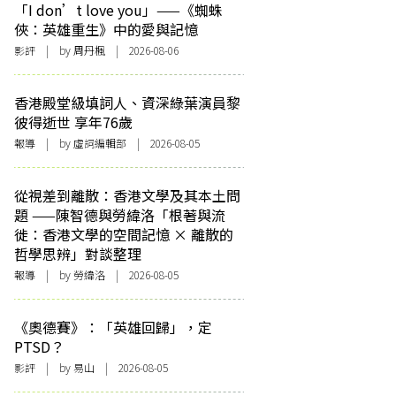
「I don’t love you」——《蜘蛛
俠：英雄重生》中的愛與記憶
影評
| by
周丹楓
| 2026-08-06
香港殿堂級填詞人、資深綠葉演員黎
彼得逝世 享年76歲
報導
| by 虛詞編輯部 | 2026-08-05
從視差到離散：香港文學及其本土問
題 ——陳智德與勞緯洛「根著與流
徙：香港文學的空間記憶 × 離散的
哲學思辨」對談整理
報導
| by 勞緯洛 | 2026-08-05
《奧德賽》：「英雄回歸」，定
PTSD？
影評
| by 易山 | 2026-08-05