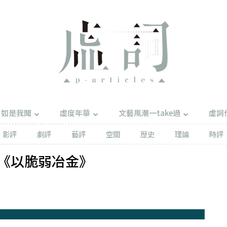
如是我聞
虛度年華
文藝風潮一take過
虛詞
影評
劇評
藝評
空間
歷史
理論
時評
《以脆弱冶金》