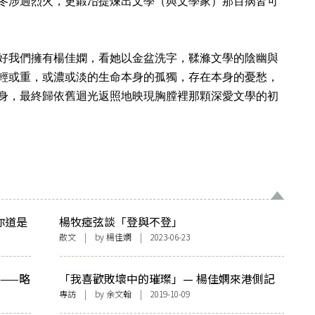
冬涉過烈火，更鍛冶提煉出文學（與文學家）那百病皆可
好我們擁有楊佳嫻，看她以金盆洗字，鞣滌文學的陰幽與
輕或重，或濃或淡的生命本身的孤獨，存在本身的憂愁，
身，最終歸依舊迴光返照地映現胸膛裡那顆深愛文學的初
你道是
楊牧瘂弦談「登與不登」
散文
| by
楊佳嫻
| 2023-06-23
——略
「我喜歡敗壞中的璀璨」— 楊佳嫻來港側記
專訪
| by
余文翰
| 2019-10-09