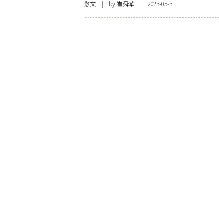
散文
| by
崔舜華
| 2023-05-31