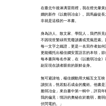
在臺北午後淋漓雷雨裡，我在燈光暈黃
嫻的新作《以脆弱冶金》。因馬齒徒長
非就是這樣的一本書。
身為詩人、散文家、學院人，我們所見
不因現世繁碌而荒廢讀書或荒蕪思索。
每一文字之鐵證，更是一名寫作者如何
更能襯托出楊佳嫻安置語言的本領，節
每本書與每名作家，在《以脆弱冶金》
副呈現在讀者眼前的新鮮金身。
無可避諱地，楊佳嫻動用大幅互文互映
讀技法，恍若點石成金的魔術。他書是
脆弱冶金」來自書中第一輯中，評寫年
我的偏見：情詩的奧秘在於脆弱，脆弱
伏閃電的。」