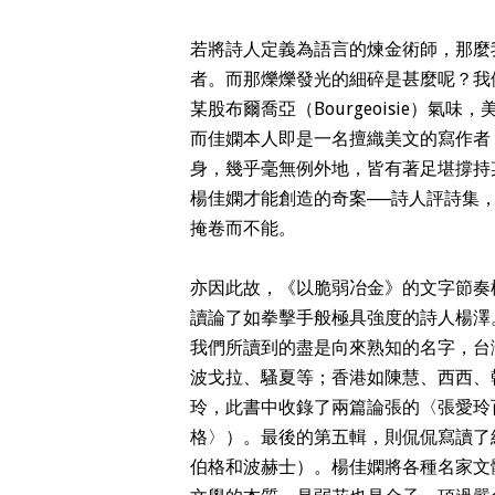
若將詩人定義為語言的煉金術師，那麼
者。而那爍爍發光的細碎是甚麼呢？我
某股布爾喬亞（Bourgeoisie）
而佳嫻本人即是一名擅織美文的寫作者
身，幾乎毫無例外地，皆有著足堪撐持
楊佳嫻才能創造的奇案──詩人評詩集
掩卷而不能。
亦因此故，《以脆弱冶金》的文字節奏
讀論了如拳擊手般極具強度的詩人楊澤
我們所讀到的盡是向來熟知的名字，台
波戈拉、騷夏等；香港如陳慧、西西、
玲，此書中收錄了兩篇論張的〈張愛玲
格〉）。最後的第五輯，則侃侃寫讀了
伯格和波赫士）。楊佳嫻將各種名家文