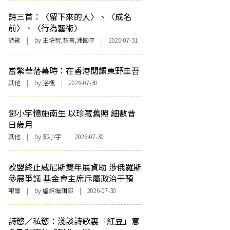
詩三首：〈留下來的人〉、〈成名
前〉、〈行為藝術〉
詩歌
| by 王培智,黎喜,潘國亨 | 2026-07-31
當繁華落幕時：在香港閱讀東野圭吾
其他
| by
洛楓
| 2026-07-30
鄧小宇憶施南生 以珍藏舊照 細數昔
日歲月
其他
| by 鄧小宇 | 2026-07-30
歐盟終止威尼斯雙年展資助 涉俄羅斯
參展爭議 基金會主席斥屬政治干預
報導
| by 虛詞編輯部 | 2026-07-30
詩慾／私慾：淺談詩歌裏「紅豆」意