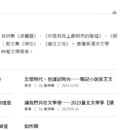
。有詩集《波麗露》、《你是我背上最明亮的廢墟》、《婀
》；散文集《神在》、《貓在之地》。 曾獲吳濁流文學
、時報文學獎等。
》
忘懷時代，但謹記時光──略記小說家王文
興
其他
| by
崔舜華
| 2023-11-02
你道是
讓我們共在文學裡──2023臺北文學季【讀
書俱樂部】特展
報導
| by
崔舜華
| 2023-06-16
做星
如所願