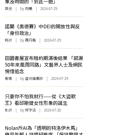
象及時間的「到此一遊」
其他
| by 雨曦 | 2026-07-29
諾蘭《奧德賽》中DEI的開放性與反
「身份政治」
時評
| by
周丹楓
| 2026-07-29
田園書屋宣布租約期滿後結業 「感謝
50年來風雨同路」文藝界人士及網民
惋惜追念
報導
| by 虛詞編輯部 | 2026-07-29
只要你不怕我就行——從《大盜歌
王》看邱剛健女性形象的誕生
影評
| by 柯宇涵 | 2026-07-28
Nolan斥AI為「透明的特洛伊木馬」
樂見年輕人持懷疑態度 「保持警惕才