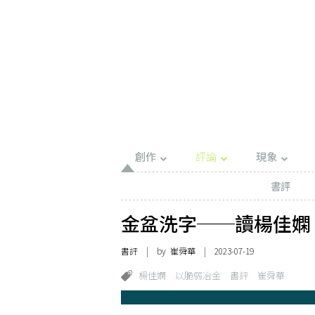
創作
評論
現象
書評
金盆洗字──讀楊佳嫻
書評
| by
崔舜華
| 2023-07-19
楊佳嫻
以脆弱冶金
書評
崔舜華