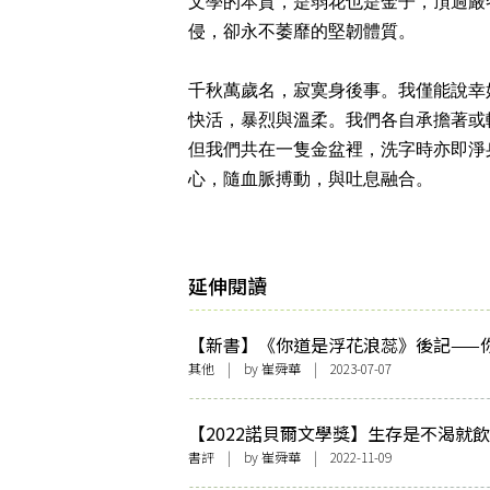
文學的本質，是弱花也是金子，頂過嚴
侵，卻永不萎靡的堅韌體質。
千秋萬歲名，寂寞身後事。我僅能說幸
快活，暴烈與溫柔。我們各自承擔著或
但我們共在一隻金盆裡，洗字時亦即淨
心，隨血脈搏動，與吐息融合。
延伸閱讀
【新書】《你道是浮花浪蕊》後記——
浮花浪蕊，他須是靈根異卉
其他
| by
崔舜華
| 2023-07-07
【2022諾貝爾文學獎】生存是不渴就飲
評安妮．艾諾《悠悠歲月》
書評
| by
崔舜華
| 2022-11-09