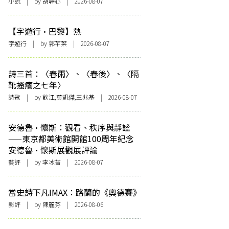
小說
| by 胡韡心 | 2026-08-07
【字遊行·巴黎】熱
字遊行
| by 郭芊葉 | 2026-08-07
詩三首：〈春雨〉、〈春後〉、〈隔
靴搔癢之七年〉
詩歌
| by 飲江,莫凱傑,王兆基 | 2026-08-07
安德魯·懷斯：觀看、秩序與靜謐
——東京都美術館開館100周年紀念
安德魯·懷斯展觀展評論
藝評
| by 李冰苔 | 2026-08-07
當史詩下凡IMAX：路蘭的《奧德賽》
影評
| by 陳麗芬 | 2026-08-06