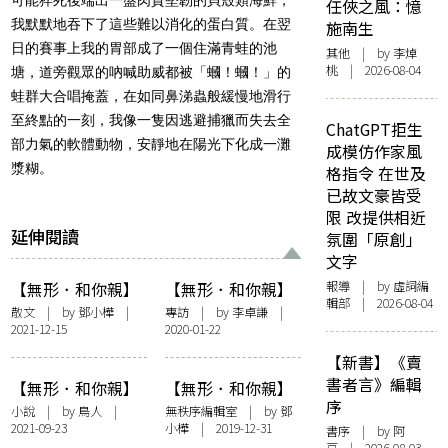
任俠之風：憶
我默默地吞下了這些難以消化的蛋白質。在翌
施南生
日的賽事上我的胃部成了一個住滿青蛙的池
其他
| by 李焯
桃 | 2026-08-04
塘，道旁觀眾的吶喊助威都被「蟈！蟈！」的
蛙群大合唱掩蓋，在如同鼻涕蟲般緩慢地滑行
至終點的一刻，我像一隻因逃避捕獵而失去全
ChatGPT拒生
部力氣的軟體動物，安靜地在陽光下化成一灘
成模仿作家風
漿糊。
格指令 在世及
已故文豪皆受
限 改提供相近
延伸閱讀
氛圍「原創」
文字
報導
| by 虛詞編
【無形．和你親】
【無形．和你親】
輯部 | 2026-08-04
蝴蝶
筆下角色無數，現
散文
| by
鄧小樺
|
專訪
| by 李卓謙 |
2021-12-15
2020-01-22
實的兒子始終出乎
意料——訪董啟章
【新書】《賣
《命子》
書者言》編輯
【無形．和你親】
【無形．和你親】
序
反叛
前置詞：親，不可
小說
| by
鳥人
|
無秩序編輯室
| by
鄧
2021-09-23
小樺
| 2019-12-31
能
書序
| by 阿