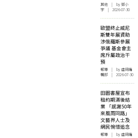
其他
| by 鄧小
宇 | 2026-07-30
歐盟終止威尼
斯雙年展資助
涉俄羅斯參展
爭議 基金會主
席斥屬政治干
預
報導
| by 虛詞編
輯部 | 2026-07-30
田園書屋宣布
租約期滿後結
業 「感謝50年
來風雨同路」
文藝界人士及
網民惋惜追念
報導
| by 虛詞編