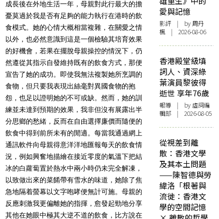
雄重生》中的
成長後在外地生活一年，母親對此行最大的擔
愛與記憶
憂莫過於我是否有足夠的能力執行在港時的飲
影評
| by
周丹
食模式。她的心情大概相當複雜，在關愛之情
楓
| 2026-08-06
以外，也必然意識到這是一個檢驗其培育效果
的好機會，若果在擺脫母親操控的情況下，仍
香港殿堂級填
然遵從其指示自發維持既有的飲食方式，那便
詞人、資深綠
宣告了她的成功。即使我無法複製她所烹調的
葉演員黎彼得
食物，但只要我表現出絲毫對異國食物的抱
逝世 享年76歲
怨，也足以證明她的不可或缺。然而，她的訓
報導
| by 虛詞編
練並未達到預期的效果，我非但沒有展露出半
輯部 | 2026-08-05
分思鄉的愁緒，反而在自由選擇廉價而隨便的
飲食中得到前所未有的閒適。每當我通過網上
從視差到離
通訊軟件向母親得意洋洋地匯報每天的飲食情
散：香港文學
況，例如興奮地描繪在接近零度的氣溫下把結
及其本土問題
冰的白蘿蔔置於熱水中兩小時仍未完全解凍，
——陳智德與勞
以致做出來的菜餚帶有雪水的味道，她除了焦
緯洛「根著與
急地隔着螢幕以文字咆哮便無計可施。母親的
流徙：香港文
反應刺激我更偏離她的指揮，愈發起勁地分享
學的空間記憶
其他在她眼中極其大逆不道的飲食，比方說在
× 離散的哲學