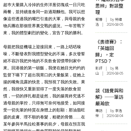
超巿大量購入冷掉的生炸洋葱切塊或一日只吃
思辨」對談整
理
兩餐，並持續進食同一款過期麵包。我可以想
像這些透過我的嘴巴引進的大軍，與母親的食
報導
| by 勞緯
洛 | 2026-08-05
物兵團在那個世界裏交戰的盛況。一年苦戰下
來，我的體型劇烈的變化，宣告了我的勝利。
《奧德賽》：
母親把我從機場上迎接回來，一路上咶咶噪
「英雄回
歸」，定
噪，不斷發表對我體型變化的不滿，多次發誓
PTSD？
絕不容許我把外地的不良飲食習慣帶到家中
來。回港後的第一頓飯，我便在她目光灼灼的
影評
| by 易
山 | 2026-08-05
監督下嚥下了超出我胃口的大量飯菜，從她上
揚的嘴角流露的快意，我預視了我的失敗。果
然，我很快又重新習得了一度失落的飲食習
談《錯覺與和
慣，一切的掙扎都是徒然，我的腸胃終究逃不
解》──筆訪
嚴瀚欽
過母親的掌控，只得無可奈何地接受，如同接
受一切先輩的特質在身體上的彰顯：那油脂旺
專訪
| by 李浩
榮 | 2026-08-04
盛的皮膚、理不順的卷髮，粗硬的骨骼……在
某年參與半馬拉松賽事的前夕，母親在預言我
可能猝死後端出一盤肉質堅韌的貝殼類海鮮，