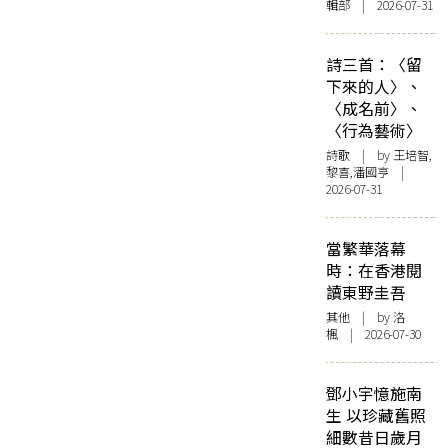
輯部 | 2026-07-31
詩三首：〈留
下來的人〉、
〈成名前〉、
〈行為藝術〉
詩歌
| by 王培智,
黎喜,潘國亨 |
2026-07-31
當繁華落幕
時：在香港閱
讀東野圭吾
其他
| by
洛
楓
| 2026-07-30
鄧小宇憶施南
生 以珍藏舊照
細數昔日歲月