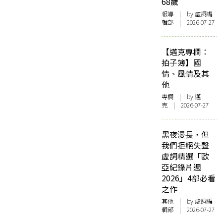
68歲
報導
| by 虛詞編
輯部 | 2026-07-27
【邁克專欄：
拍子簿】國
情、風情及其
他
專欄
| by
邁
克
| 2026-07-27
黑夜漫長，但
我們拒絕失聲
虛詞精選「歐
亞紀錄片週
2026」4部必看
之作
其他
| by 虛詞編
輯部 | 2026-07-27