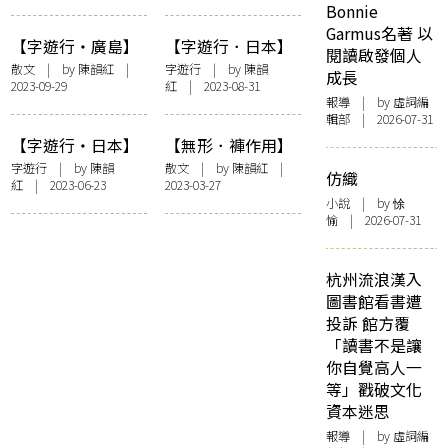
Bonnie
Garmus名著 以
【字遊行・廣島】
【字遊行．日本】
閱讀啟發個人
在歷史黑雨的水窪
大久野島與有毒的
散文
| by
陳韻紅
|
字遊行
| by
陳韻
成長
2023-09-29
紅
| 2023-08-31
前停駐——2023年5
兔子
報導
| by 虛詞編
月廣島巿內行
輯部 | 2026-07-31
【字遊行・日本】
【無形．褲作用】
太陽之塔
飛鼠的形狀
字遊行
| by
陳韻
散文
| by
陳韻紅
|
仿織
紅
| 2023-06-23
2023-03-27
小說
| by 悇
愉 | 2026-07-31
杭州流浪漢入
圖書館看書遭
投訴 館方覆
「讀書不是讓
你自覺高人一
等」戳破文化
資本迷思
報導
| by 虛詞編