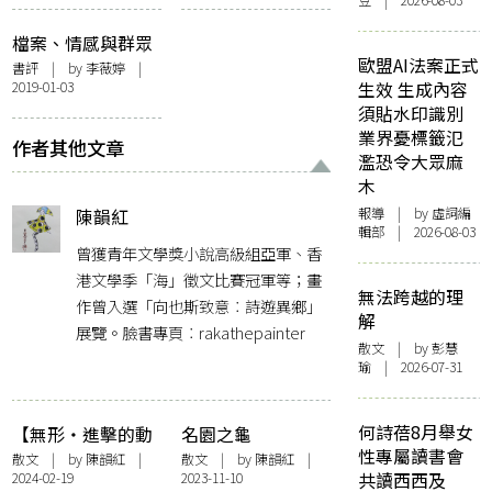
豆 | 2026-08-03
檔案、情感與群眾
歐盟AI法案正式
︰《盧麒之死》的
書評
| by
李薇婷
|
2019-01-03
生效 生成內容
文字與色彩鑲嵌術
須貼水印識別
業界憂標籤氾
作者其他文章
濫恐令大眾麻
木
報導
| by 虛詞編
陳韻紅
輯部 | 2026-08-03
曾獲青年文學獎小說高級組亞軍、香
港文學季「海」徵文比賽冠軍等；畫
無法跨越的理
作曾入選「向也斯致意︰詩遊異鄉」
解
展覽。臉書專頁︰rakathepainter
散文
| by 彭慧
瑜 | 2026-07-31
何詩蓓8月舉女
【無形・進擊的動
名園之龜
性專屬讀書會
漫】少女與不怎麼
散文
| by
陳韻紅
|
散文
| by
陳韻紅
|
2024-02-19
2023-11-10
共讀西西及
少女的時代之淚