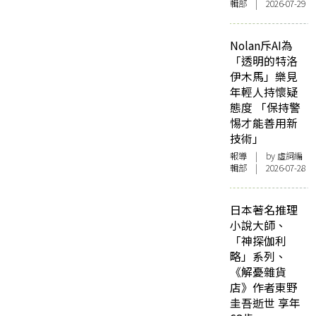
輯部 | 2026-07-29
Nolan斥AI為
「透明的特洛
伊木馬」樂見
年輕人持懷疑
態度 「保持警
惕才能善用新
技術」
報導
| by 虛詞編
輯部 | 2026-07-28
日本著名推理
小說大師、
「神探伽利
略」系列、
《解憂雜貨
店》作者東野
圭吾逝世 享年