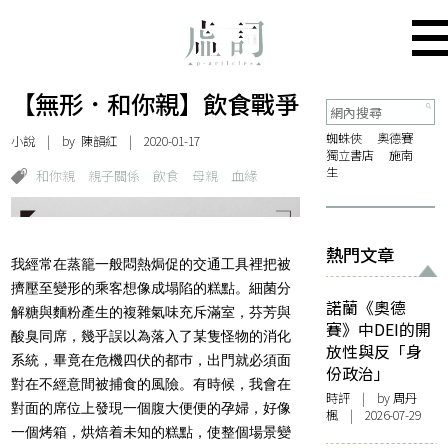
【無形．和你親】飲食戰爭
蜘蛛俠
奧德賽
小說
| by
陳韻紅
| 2020-01-17
獨立書店
施南
生
和你親
親子關係
飲食
母親
血緣
熱門文章
我經常在蒸籠一般悶熱焗促的交通工具裡把被
擠壓至變形的乘客想像成塌陷的糕點。細菌分
諾蘭《奧德
解糖與麵粉產生的複雜氣味充斥滿室，芬芳與
賽》中DEI的開
酸臭同席，幾乎誤以為落入了某隻怪物的消化
放性與反「身
系統，畢竟在危機四伏的都巿，出門就必須面
份政治」
對在不經意間被捕食的風險。有時候，我會在
時評
| by
周丹
對面的席位上發現一個腹大便便的孕婦，好像
楓
| 2026-07-29
一個烤箱，烘焙着未知的糕點，使整個場景變