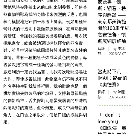
安德魯·懷
照她兒時被馴養出來的口味來馴養我，即使某
斯：觀看、秩
序與靜謐 ——
些食物明顯為我的身體帶來強烈的反應，也固
東京都美術館
執而橫蠻地把它們一再送上餐桌。例如那種呈
開館100周年紀
彎月狀的半透明甲殼類節肢動物，在煮熟後肉
念安德魯·懷
質變紅，會讓我的嘴唇長出癢痛的瘡。每次我
斯展觀展評論
拒絶進食，總會被她冠以揀飲擇食的罪名責
藝評
| by 李冰
難，並且把過敏的成因歸咎於其他莫名奇妙的
苔 | 2026-08-07
事情。還有一種把魚子炸成金黃色的脆物，母
親多次把它當成一種新的發明送到我的碗裏，
當史詩下凡
威逼利誘一定要我品嘗，而我每次吃罷必嘔吐
IMAX：路蘭的
大作，即使多番抗拒，此物至今仍不時以不同
《奧德賽》
的名字轉生到我飯菜裡頭。我的肚腹也是一個
影評
| by 陳麗
烘培實驗失敗製品的堆填區，支撐着母親熾熱
芬 | 2026-08-06
的創新精神，舌尖探勘到卷蛋夾層裏的甜味馬
鈴薯泥時的震撼，至今難忘。成長中與母親的
「I don’t
角力，在口舌之爭以外，便是口腹的抵抗與馴
love you」——
服。
《蜘蛛俠：英