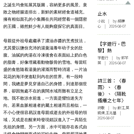
之誕生均會拓展其版圖，容納更多的風景。衰
敗之物經腸道排出，新鮮的素材經食道補充。
止水
擁有相似面孔的小集團在共同經營着一個隱密
小說
| by 胡韡
心 | 2026-08-07
的王國，雖然鮮少有人能夠窺探它的真面目。
母親從外祖母處繼承了濃油赤醬的烹煮技法，
【字遊行·巴
尤其愛以鹽份充沛的湯羹滋養年幼子女的肚
黎】熱
腹。油膩的肉湯在冷凍後會在表面結上奶白色
字遊行
| by 郭芊
的脂膏，好像埋藏着動物骸骨的雪地。每當旺
葉 | 2026-08-07
盛的食慾隨着湯羹的灌溉而暫時消退，一片油
花花的海洋便進駐到內在的世界。有一段時
詩三首：〈春
間，我總是夢見穿過自己的身體，到達那個世
雨〉、〈春
界，卻因無處不在的廣闊水域而難有立足之
後〉、〈隔靴
地。我不敢涉水前進，一方面是懼怕迷失方
搔癢之七年〉
向。若果血脈相連者的屬土相連而且相似，一
詩歌
| by 飲江,莫
不小心便很容易誤進母親或逝去的外祖母的領
凱傑,王兆基 |
2026-08-07
域，又或是在醒來時發現錯誤進入了一具陌生
先祖的身體。另一方面，水中可能存在各式由
古怪食物變種而成的可怕生物。母親嚴謹地遵