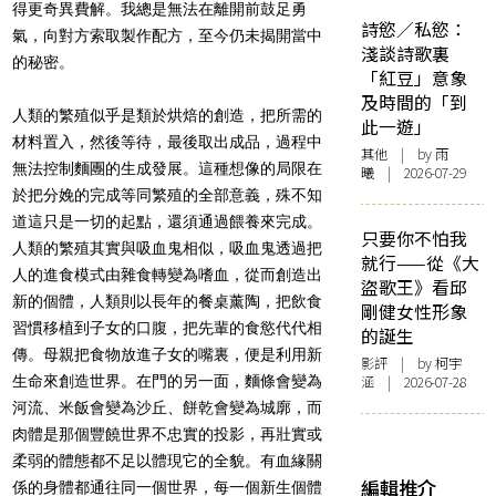
得更奇異費解。我總是無法在離開前鼓足勇
詩慾／私慾：
氣，向對方索取製作配方，至今仍未揭開當中
淺談詩歌裏
的秘密。
「紅豆」意象
及時間的「到
人類的繁殖似乎是類於烘焙的創造，把所需的
此一遊」
材料置入，然後等待，最後取出成品，過程中
其他
| by 雨
無法控制麵團的生成發展。這種想像的局限在
曦 | 2026-07-29
於把分娩的完成等同繁殖的全部意義，殊不知
道這只是一切的起點，還須通過餵養來完成。
只要你不怕我
人類的繁殖其實與吸血鬼相似，吸血鬼透過把
就行——從《大
人的進食模式由雜食轉變為嗜血，從而創造出
盜歌王》看邱
新的個體，人類則以長年的餐桌薰陶，把飲食
剛健女性形象
習慣移植到子女的口腹，把先輩的食慾代代相
的誕生
傳。母親把食物放進子女的嘴裏，便是利用新
影評
| by 柯宇
生命來創造世界。在門的另一面，麵條會變為
涵 | 2026-07-28
河流、米飯會變為沙丘、餅乾會變為城廓，而
肉體是那個豐饒世界不忠實的投影，再壯實或
柔弱的體態都不足以體現它的全貌。有血緣關
編輯推介
係的身體都通往同一個世界，每一個新生個體