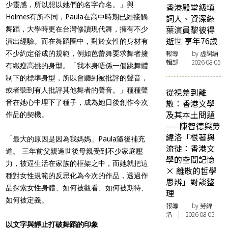
少靈感，所以想以她們的名字命名。」與
香港殿堂級填
Holmes有所不同，Paula在高中時期已經接觸
詞人、資深綠
葉演員黎彼得
舞蹈，大學時更在台灣修讀現代舞，擁有不少
逝世 享年76歲
演出經驗。而在舞蹈圈中，對於女性的身材有
報導
| by 虛詞編
不少約定俗成的規範，例如芭蕾舞要求舞者擁
輯部 | 2026-08-05
有纖瘦高挑的身型。「我本身唔係一個跳舞體
制下的標準身型，所以會聽到被批評的聲音，
或者聽到有人批評其他舞者的聲音。」種種聲
從視差到離
散：香港文學
音在她心中埋下了種子，成為她日後創作今次
及其本土問題
作品的契機。
——陳智德與勞
緯洛「根著與
「最大的原因是因為我媽媽」Paula隨後補充
流徙：香港文
道。 三年前父親過世後母親受到不少家庭壓
學的空間記憶
力，被逼生活在家族的框架之中，而她就把這
× 離散的哲學
種對女性規範的反思化為今次的作品，透過作
思辨」對談整
品探索女性身體、如何被觀看、如何被期待、
理
如何被定義。
報導
| by 勞緯
洛 | 2026-08-05
以文字與靜止打破舞蹈的印象