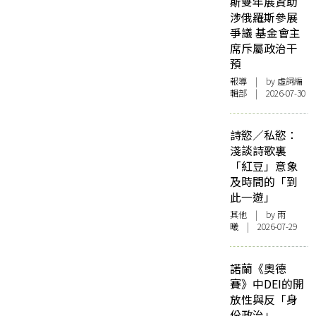
斯雙年展資助
涉俄羅斯參展
爭議 基金會主
席斥屬政治干
預
報導
| by 虛詞編
輯部 | 2026-07-30
詩慾／私慾：
淺談詩歌裏
「紅豆」意象
及時間的「到
此一遊」
其他
| by 雨
曦 | 2026-07-29
諾蘭《奧德
賽》中DEI的開
放性與反「身
份政治」