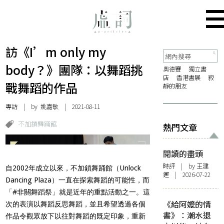
訪《I’m only my
body？》團隊：以舞蹈挑
奧德賽
獨立書
店
香港書展
寂
戰舞蹈的作品
靜的朋友
專訪
| by
姚嘉敏
| 2021-08-11
不加鎖舞踊館
熱門文章
閱讀的盡頭
時評
| by 王建
自2002年成立以來，不加鎖舞踊館（Unlock
鏗 | 2026-07-22
Dancing Plaza）一直在探索舞蹈的可能性，而
「#非關舞蹈祭」就是近年的重點活動之一。這
《給阿嬤的情
次的表演以舞蹈反思舞蹈，並且希望透過各個
書》：潮水退
作品令觀眾放下以往對舞蹈的既定印象，重新