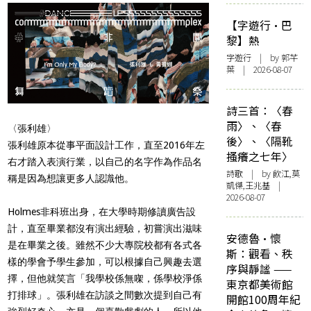
【字遊行·巴
黎】熱
字遊行
| by 郭芊
葉 | 2026-08-07
詩三首：〈春
雨〉、〈春
〈張利雄〉
後〉、〈隔靴
張利雄原本從事平面設計工作，直至2016年左
搔癢之七年〉
右才踏入表演行業，以自己的名字作為作品名
詩歌
| by 飲江,莫
稱是因為想讓更多人認識他。
凱傑,王兆基 |
2026-08-07
Holmes非科班出身，在大學時期修讀廣告設
計，直至畢業都沒有演出經驗，初嘗演出滋味
安德魯·懷
是在畢業之後。雖然不少大專院校都有各式各
斯：觀看、秩
樣的學會予學生參加，可以根據自己興趣去選
序與靜謐 ——
擇，但他就笑言「我學校係無㗎，係學校淨係
東京都美術館
打排球」。張利雄在訪談之間數次提到自己有
開館100周年紀