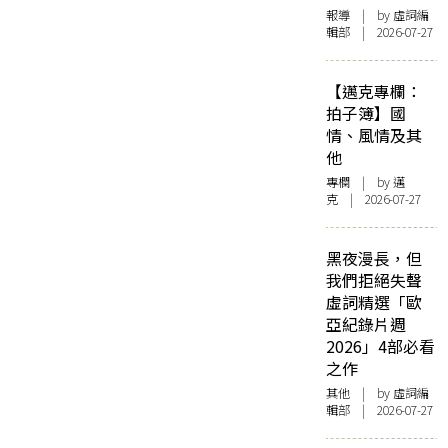
報導
| by 虛詞編
輯部 | 2026-07-27
【邁克專欄：
拍子簿】國
情、風情及其
他
專欄
| by
邁
克
| 2026-07-27
黑夜漫長，但
我們拒絕失聲
虛詞精選「歐
亞紀錄片週
2026」4部必看
之作
其他
| by 虛詞編
輯部 | 2026-07-27