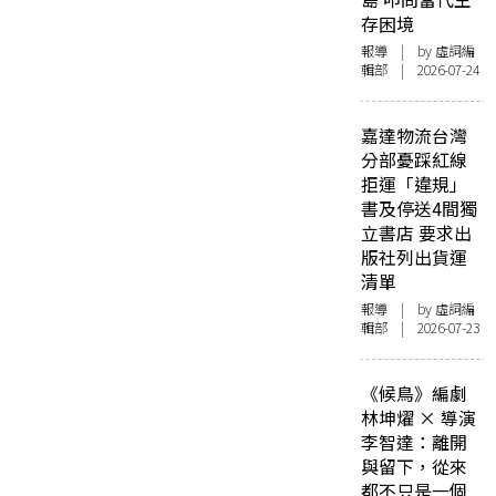
存困境
報導
| by 虛詞編
輯部 | 2026-07-24
嘉達物流台灣
分部憂踩紅線
拒運「違規」
書及停送4間獨
立書店 要求出
版社列出貨運
清單
報導
| by 虛詞編
輯部 | 2026-07-23
《候鳥》編劇
林坤燿 × 導演
李智達：離開
與留下，從來
都不只是一個