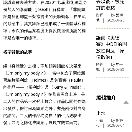
去以後，被允
認識這種表演方式。在2020年以副藝術總監身
許的鄉愁
份加入的李偉能（Joseph）解釋道：「非關舞
影評
| by 盤柳
蹈是藝術總監王榮祿提出的美學概念。在主流
儂 | 2026-07-23
的觀念中，其實舞蹈已經形成了一個體系和標
準，今次的作品某程度上
係反觀
這個所謂的標
諾蘭《奧德
準是否唯一的標準。」
賽》中DEI的開
放性與反「身
名字背後的故事
份政治」
時評
| by
周丹
繼《身體活》之後，不加鎖舞踊館今次帶來
楓
| 2026-07-29
《I’m only my body？》，當中包含了兩位新
晉編舞張利雄（Holmes）及黃寶娜（Paula）
的作品——〈張利雄〉及〈Kerry & Frieda〉。
《I’m only my body？》在葵青黑盒上映，是
編輯推介
二人的作品第一次登上舞台，作品以問句作為
出發點，探討何為舞蹈之外，亦是兩位對自身
止水
的詰問。二人的作品均從自己的生活經驗出
小說
| by 胡韡
發，並將之轉化成舞蹈，展現在觀眾面前。
心 | 2026-08-07