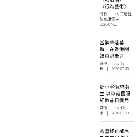
身的關係
Steiner
〈行為藝術〉
詩歌
| by 王培智,
黎喜,潘國亨 |
2026-07-31
當繁華落幕
時：在香港閱
讀東野圭吾
其他
| by
洛
楓
| 2026-07-30
鄧小宇憶施南
生 以珍藏舊照
細數昔日歲月
其他
| by 鄧小
宇 | 2026-07-30
歐盟終止威尼