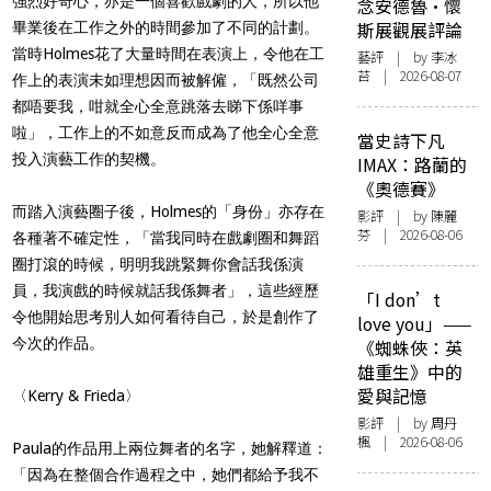
強烈好奇心，亦是一個喜歡戲劇的人，所以他
念安德魯·懷
斯展觀展評論
畢業後在工作之外的時間參加了不同的計劃。
當時Holmes花了大量時間在表演上，令他在工
藝評
| by 李冰
苔 | 2026-08-07
作上的表演未如理想因而被解僱，「既然公司
都唔要我，咁就全心全意跳落去睇下係咩事
啦」，工作上的不如意反而成為了他全心全意
當史詩下凡
投入演藝工作的契機。
IMAX：路蘭的
《奧德賽》
而踏入演藝圈子後，Holmes的「身份」亦存在
影評
| by 陳麗
芬 | 2026-08-06
各種著不確定性，「當我同時在戲劇圈和舞蹈
圈打滾的時候，明明我跳緊舞你會話我係演
員，我演戲的時候就話我係舞者」，這些經歷
「I don’t
令他開始思考別人如何看待自己，於是創作了
love you」——
今次的作品。
《蜘蛛俠：英
雄重生》中的
愛與記憶
〈Kerry & Frieda〉
影評
| by
周丹
楓
| 2026-08-06
Paula的作品用上兩位舞者的名字，她解釋道：
「因為在整個合作過程之中，她們都給予我不