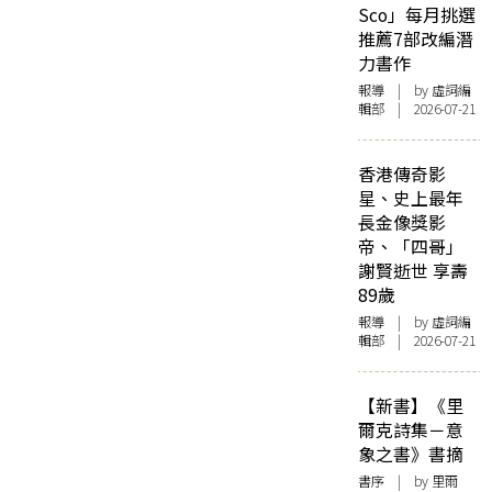
Sco」每月挑選
推薦7部改編潛
力書作
報導
| by 虛詞編
輯部 | 2026-07-21
香港傳奇影
星、史上最年
長金像獎影
帝、「四哥」
謝賢逝世 享壽
89歲
報導
| by 虛詞編
輯部 | 2026-07-21
【新書】《里
爾克詩集－意
象之書》書摘
書序
| by 里爾