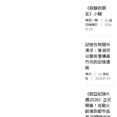
《寂靜的朋
友》小輯
專題小輯
| by 虛
詞編輯部 | 2026-
07-24
記憶在時間中
漂浮：曾淑芬
以藝術重構黃
竹坑的記憶遺
痕
專訪
| by 黃桂
桂 | 2026-07-24
《歐亞紀錄片
週2026》正式
開幕！從戰火
創傷到都市孤
島 叩問當代生