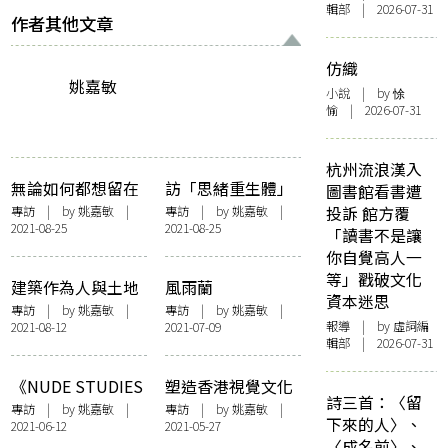
輯部 | 2026-07-31
作者其他文章
仿織
姚嘉敏
小說
| by 悇
愉 | 2026-07-31
杭州流浪漢入
無論如何都想留在
訪「思緒重生體」
圖書館看書遭
電影的世界裡 ——
設計師Roy Chan：
專訪
| by
姚嘉敏
|
專訪
| by
姚嘉敏
|
投訴 館方覆
2021-08-25
2021-08-25
訪鍾雪瑩
「香港需要更多字
「讀書不是讓
體。」
你自覺高人一
等」戳破文化
建築作為人與土地
風雨蘭
資本迷思
之間的連結——訪
《#OneInSeven –
專訪
| by
姚嘉敏
|
專訪
| by
姚嘉敏
|
報導
| by 虛詞編
2021-08-12
2021-07-09
黎雋維《迷失的摩
性侵幸存者的一
輯部 | 2026-07-31
登》
物》展覽 以說故事
作為療癒的過程
《NUDE STUDIES
塑造香港視覺文化
詩三首：〈留
裸體研究》展覽 以
的大師 訪香港平面
專訪
| by
姚嘉敏
|
專訪
| by
姚嘉敏
|
下來的人〉、
2021-06-12
2021-05-27
攝影探討身體與自
設計第一人Henry
〈成名前〉、