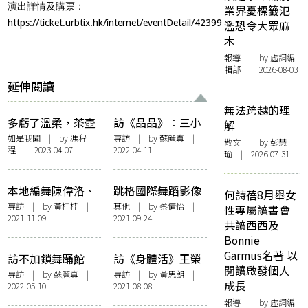
演出詳情及購票：
業界憂標籤氾
https://ticket.urbtix.hk/internet/eventDetail/42399
濫恐令大眾麻
木
報導
| by 虛詞編
輯部 | 2026-08-03
延伸閱讀
無法跨越的理
多虧了溫柔，茶壺
訪《品品》︰三小
解
才能開口說話
時展演放題，揀飲
如是我聞
| by
馮程
專訪
| by 蘇麗真 |
散文
| by 彭慧
程
| 2023-04-07
2022-04-11
擇食的自由意志
瑜 | 2026-07-31
本地編舞陳偉洛、
跳格國際舞蹈影像
何詩蓓8月舉女
馬師雅及廖月敏
節——表演式紀錄
專訪
| by 黃桂桂 |
其他
| by
蔡倩怡
|
性專屬讀書會
2021-11-09
2021-09-24
從《舞渡平台》探
片，從放映引伸至
共讀西西及
索性、身份和權力
藝術展覽
Bonnie
的可能
Garmus名著 以
訪不加鎖舞踊館
訪《身體活》王榮
閱讀啟發個人
《相對現場》團
祿、楊怡孜、李偉
專訪
| by
蘇麗真
|
專訪
| by
黃思朗
|
成長
2022-05-10
2021-08-08
隊：無根浮萍，放
能：追本溯源，以
浪形骸
身體展示當下
報導
| by 虛詞編