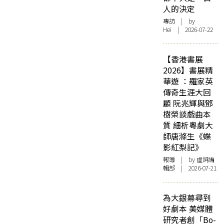
人的決定
專訪
| by
Hei | 2026-07-22
【香港書展
2026】書展精
華遊 ：羅家英
傳奇生涯大回
顧 阮兆輝與鄧
樹榮談戲曲本
質 細析粵劇大
師唐滌生《蝶
影紅梨記》
報導
| by 虛詞編
輯部 | 2026-07-21
為大銀幕尋到
好劇本 美媒體
研究者創「Bo-