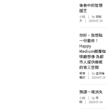
後巷中的智慧
國王
小說
| by 鄧皓
天 | 2026-07-24
你好，我想點
一份藝術！
Happy
Medium顛覆咖
啡廳想像 為都
市人提供療癒
的第三空間
報導
| by 虛詞編
輯部 | 2026-07-24
預謀一場消失
小說
| by 季
明 | 2026-07-24