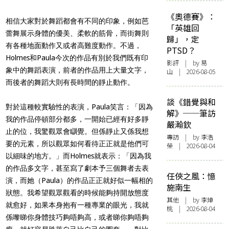
《奧德賽》：
相信大家對於舞蹈都會有不同的印象，例如芭
「英雄回
蕾舞展示身體的優美、柔軟的筋骨，而街舞則
歸」，定
有各種地面動作又或者高難度動作。不過，
PTSD？
Holmes和Paula今次的作品有別於我們既有印
影評
| by 易
象中的舞蹈表演，前者的作品用上大量文字，
山 | 2026-08-05
而後者的舞蹈大則有長時間的靜止動作。
談《錯覺與和
對於這種較實驗性的表演，Paula笑言：「因為
解》──筆訪
我的作品停頓部分都多，一開始已經有好多靜
嚴瀚欽
止的位，我驚觀眾會瞓覺。但係靜止又係我想
專訪
| by 李浩
要的元素，所以觀眾如何看待正正就是他們可
榮 | 2026-08-04
以細味的地方。」而Holmes就表示：「因為我
的作品多文字，甚至寫了劇本予三個舞者去表
任俠之風：憶
演，而她（Paula）的作品正正就好似一幅相的
施南生
狀態。我希望觀眾觀看的時候能夠持開放態度
其他
| by 李焯
就愈好，如果本身抱有一種專業的眼光，我就
桃 | 2026-08-04
係嚟睇你身體技巧夠唔夠高，或者睇你夠唔夠