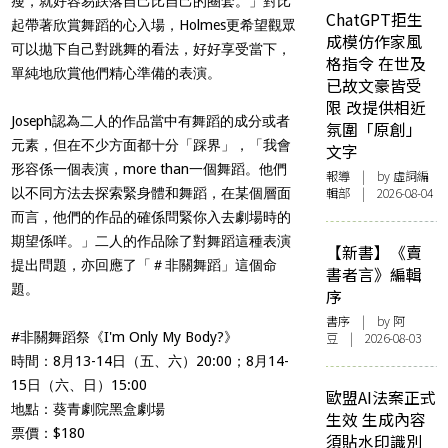
瘦，就好容易跌落自己比自己的圈套。」對比
ChatGPT拒生
起帶著欣賞舞蹈的心入場，Holmes更希望觀眾
成模仿作家風
可以拋下自己對跳舞的看法，好好享受當下，
格指令 在世及
單純地欣賞他們精心準備的表演。
已故文豪皆受
限 改提供相近
Joseph認為二人的作品當中有舞蹈的成分或者
氛圍「原創」
元素，但在不少方面都十分「踩界」，「我會
文字
形容係一個表演，more than一個舞蹈。他們
報導
| by 虛詞編
輯部 | 2026-08-04
以不同方法去探索緊身體和舞蹈，在某個層面
而言，他們的作品的確係問緊你入去劇場時的
期望係咩。」二人的作品除了對舞蹈這種表演
【新書】《賣
提出問題，亦回應了「＃非關舞蹈」這個命
書者言》編輯
題。
序
書序
| by 阿
#非關舞蹈祭《I'm Only My Body?》
豆 | 2026-08-03
時間：8月13-14日（五、六）20:00；8月14-
15日（六、日）15:00
歐盟AI法案正式
地點：葵青劇院黑盒劇場
生效 生成內容
票價：$180
須貼水印識別