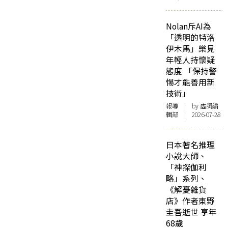
Nolan斥AI為
「透明的特洛
伊木馬」樂見
年輕人持懷疑
態度 「保持警
惕才能善用新
技術」
報導
| by 虛詞編
輯部 | 2026-07-28
日本著名推理
小說大師、
「神探伽利
略」系列、
《解憂雜貨
店》作者東野
圭吾逝世 享年
68歲