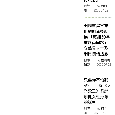
時評
| by
周丹
楓
| 2026-07-29
田園書屋宣布
租約期滿後結
業 「感謝50年
來風雨同路」
文藝界人士及
網民惋惜追念
報導
| by 虛詞編
輯部 | 2026-07-29
只要你不怕我
就行——從《大
盜歌王》看邱
剛健女性形象
的誕生
影評
| by 柯宇
涵 | 2026-07-28