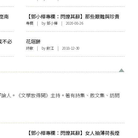
崑南
【鄧小樺專欄：閃爍其辭】那些艱難與珍貴
的異質，值得被歷史記住
專欄
| by
鄧小樺
| 2020-08-26
成不必
花塔餅
詩歌
| by
飲江
| 2018-12-30
評論人。《文學放得開》主持。著有詩集、散文集、訪問
【鄧小樺專欄：閃爍其辭】女人抽薄荷長煙