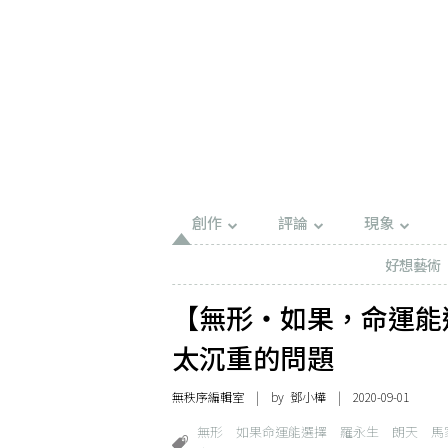
創作
評論
現象
好想藝術
【無形・如果，命運能
太沉重的問題
無秩序編輯室
| by
鄧小樺
| 2020-09-01
無形
如果命運能選擇
羅永生
朗天
馬