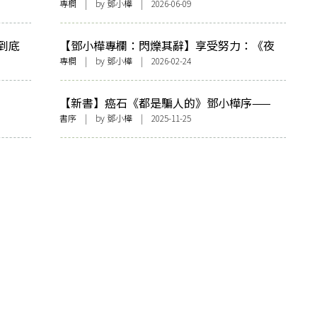
——看政府控煙加辣
專欄
| by
鄧小樺
| 2026-06-09
到底
【鄧小樺專欄：閃爍其辭】享受努力：《夜
王》決戰《金多寶》
專欄
| by
鄧小樺
| 2026-02-24
【新書】癌石《都是騙人的》鄧小樺序——
〈且從其本〉
書序
| by
鄧小樺
| 2025-11-25