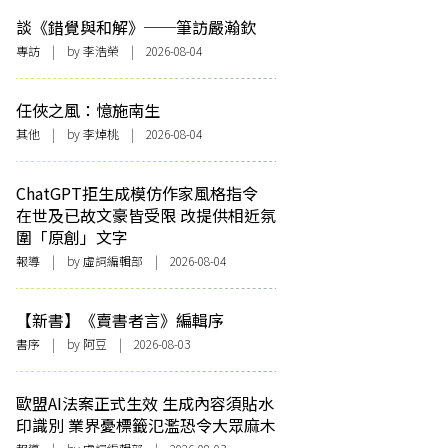
談《錯覺與和解》──筆訪嚴瀚欽
專訪
| by 李浩榮 | 2026-08-04
任俠之風：憶施南生
其他
| by 李焯桃 | 2026-08-04
ChatGPT拒生成模仿作家風格指令
在世及已故文豪皆受限 改提供相近氛
圍「原創」文字
報導
| by 虛詞編輯部 | 2026-08-04
【新書】《賣書者言》編輯序
書序
| by 阿豆 | 2026-08-03
歐盟AI法案正式生效 生成內容須貼水
印識別 業界憂標籤氾濫恐令大眾麻木