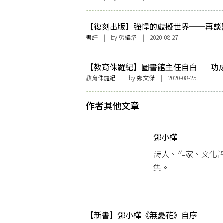
【復刻出版】強悍的虛擬世界──再談
《天堂舞哉足下》
書評
| by
勞緯洛
| 2020-08-27
【教育侏羅紀】圖書館主任自白——功
在我
教育侏羅紀
| by 鄭文傑 | 2020-08-25
作者其他文章
鄧小樺
詩人、作家、文化
集。
【新書】鄧小樺《無憂花》自序