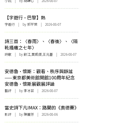
小說
| by 胡韡心 | 2026-08-07
【字遊行·巴黎】熱
字遊行
| by 郭芊葉 | 2026-08-07
詩三首：〈春雨〉、〈春後〉、〈隔
靴搔癢之七年〉
詩歌
| by 飲江,莫凱傑,王兆基 | 2026-08-07
安德魯·懷斯：觀看、秩序與靜謐
——東京都美術館開館100周年紀念
安德魯·懷斯展觀展評論
藝評
| by 李冰苔 | 2026-08-07
當史詩下凡IMAX：路蘭的《奧德賽》
影評
| by 陳麗芬 | 2026-08-06