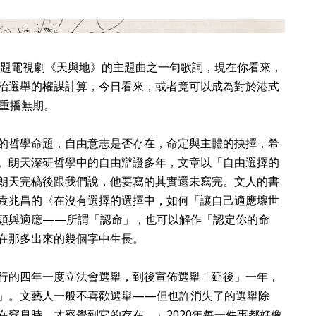
套話題電視劇《天與地》的主題曲之一句歌詞，現在你看來，
治選舉的權謀計算，今日看來，或者竟可以成為對於港式
重播無期。
的哲學命題，自由意志是否存在，命定與主體的抉擇，希
。朗天深研哲學中的自由辯證多年，文章以「自由選擇的
朗天完稿後跟我們說，他要寫的其實還未寫完。文人的書
袁兆昌的〈在沒有選擇的選擇中，如何「讓自己適應壞世
頭與適應——所謂「認命」，也可以解作「認定你的命
在那多出來的幾個字中生長。
行的四年一度立法會選舉，到後宣佈選舉「延後」一年，
」。文藝人一般不喜歡選舉——但也許消失了的選舉除
在窒息時，才察覺到它的存在。」2020年每一件事都好像