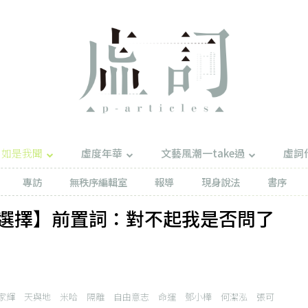
如是我聞
虛度年華
文藝風潮一take過
虛詞
專訪
無秩序編輯室
報導
現身說法
書序
選擇】前置詞：對不起我是否問了
家輝
天與地
米哈
隔離
自由意志
命運
鄧小樺
何潔泓
張可