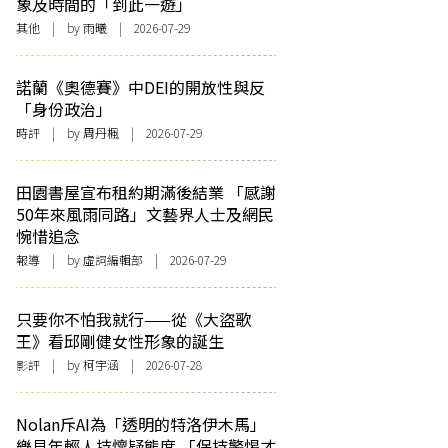
象及時間的「到此一遊」
其他
| by 雨曦 | 2026-07-29
諾蘭《奧德賽》中DEI的開放性與反
「身份政治」
時評
| by
周丹楓
| 2026-07-29
田園書屋宣布租約期滿後結業 「感謝
50年來風雨同路」文藝界人士及網民
惋惜追念
報導
| by 虛詞編輯部 | 2026-07-29
只要你不怕我就行——從《大盜歌
王》看邱剛健女性形象的誕生
影評
| by 柯宇涵 | 2026-07-28
Nolan斥AI為「透明的特洛伊木馬」
樂見年輕人持懷疑態度 「保持警惕才