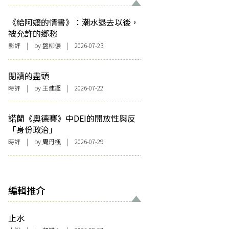
《給阿嬤的情書》：潮水退去以後，
被允許的鄉愁
影評
| by 盤柳儂 | 2026-07-23
閱讀的盡頭
時評
| by 王建鏗 | 2026-07-22
諾蘭《奧德賽》中DEI的開放性與反
「身份政治」
時評
| by
周丹楓
| 2026-07-29
編輯推介
止水