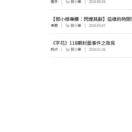
書序
| by
鄧小樺
| 2026-08-06
【鄧小樺專欄：閃爍其辭】這樣的時間
有何意義
專欄
| by
鄧小樺
| 2026-05-07
《字花》118期封面事件之我見
時評
| by
鄧小樺
| 2026-01-28