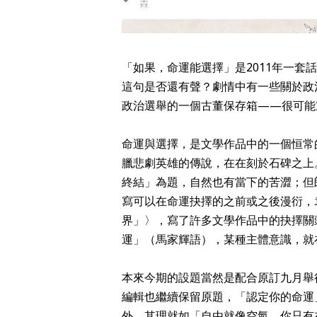
森
「如果，命運能選擇」是2011年一
這句是否還有聲？劇情中有一些關於政
政治選舉的一個古董保存箱——很可能
命運與選擇，是文學作品中的一個恒常
臘悲劇英雄的傳說，在在刻於石碑之上
終結」為題，自然也有當下的苦澀；但
寫可以在命運抉擇的之前或之後漫衍，
界」〉，寫了許多文學作品中的抉擇關
運」（馬家輝語），某種主體意識，就
本來今期的設題當然是配合原訂九月舉
編輯也繼續保留原題，「認定你的命運
外，其理就如「自由就像空氣，你只有