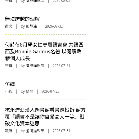
報導
| by 虛詞編輯部 | 2026-08-03
無法跨越的理解
散文
| by 彭慧瑜 | 2026-07-31
何詩蓓8月舉女性專屬讀書會 共讀西
西及Bonnie Garmus名著 以閱讀啟
發個人成長
報導
| by 虛詞編輯部 | 2026-07-31
仿織
小說
| by 悇愉 | 2026-07-31
杭州流浪漢入圖書館看書遭投訴 館方
覆「讀書不是讓你自覺高人一等」戳
破文化資本迷思
報導
| by 虛詞編輯部 | 2026-07-31