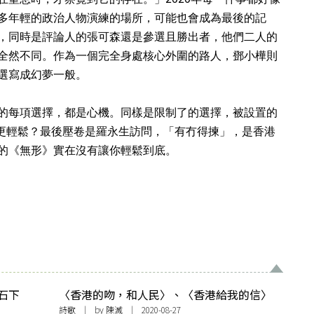
多年輕的政治人物演練的場所，可能也會成為最後的記
，同時是評論人的張可森還是參選且勝出者，他們二人的
全然不同。作為一個完全身處核心外圍的路人，鄧小樺則
選寫成幻夢一般。
的每項選擇，都是心機。同樣是限制了的選擇，被設置的
你覺得更輕鬆？最後壓卷是羅永生訪問，「有冇得揀」，是香港
的《無形》實在沒有讓你輕鬆到底。
石下
〈香港的吻，和人民〉、〈香港給我的信〉
詩歌
| by
陳滅
| 2020-08-27