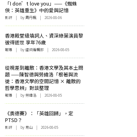
「I don’t love you」——《蜘蛛
俠：英雄重生》中的愛與記憶
影評
| by
周丹楓
| 2026-08-06
香港殿堂級填詞人、資深綠葉演員黎
彼得逝世 享年76歲
報導
| by 虛詞編輯部 | 2026-08-05
從視差到離散：香港文學及其本土問
題 ——陳智德與勞緯洛「根著與流
徙：香港文學的空間記憶 × 離散的
哲學思辨」對談整理
報導
| by 勞緯洛 | 2026-08-05
《奧德賽》：「英雄回歸」，定
PTSD？
影評
| by 易山 | 2026-08-05