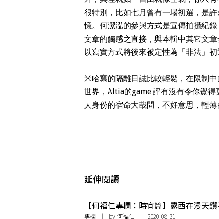
很特別，比如七月曾有一場初選，是許
憶。何潔泓的參與方式是宣傳拍攝紀錄
文章的觸感之直接，與本輯中其它文章
以寫實方式將後來被定性為「非法」初
米哈寫的隔離日誌比較輕鬆，在限制中
世界，Altia的game 評有沒有令
人身份的宿命大哉問，不好意思，輕薄
延伸閱讀
【何福仁專欄：時宜篇】露西在漫天鑽
專欄
| by
何福仁
| 2020-08-31