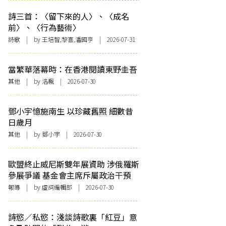
詩三首：〈留下來的人〉、〈成名
前〉、〈行為藝術〉
詩歌
| by 王培智,黎喜,潘國亨 | 2026-07-31
當繁華落幕時：在香港閱讀東野圭吾
其他
| by
洛楓
| 2026-07-30
鄧小宇憶施南生 以珍藏舊照 細數昔
日歲月
其他
| by 鄧小宇 | 2026-07-30
歐盟終止威尼斯雙年展資助 涉俄羅斯
參展爭議 基金會主席斥屬政治干預
報導
| by 虛詞編輯部 | 2026-07-30
詩慾／私慾：淺談詩歌裏「紅豆」意